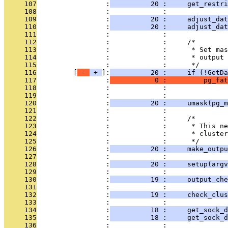
     107
                 :
          20 :     get_restri
     108
                 :             : 
     109
                 :
          20 :     adjust_dat
     110
                 :
          20 :     adjust_dat
     111
                 :             : 
     112
                 :             :     /*
     113
                 :             :      * Set mas
     114
                 :             :      * output 
     115
                 :             :      */
     116
         [
 - 
 + 
]:
          20 :     if (!GetDa
     117
                 :
           0 :         pg_fat
     118
                 :             :              
     119
                 :             : 
     120
                 :
          20 :     umask(pg_m
     121
                 :             : 
     122
                 :             :     /*
     123
                 :             :      * This ne
     124
                 :             :      * cluster
     125
                 :             :      */
     126
                 :
          20 :     make_outp
     127
                 :             : 
     128
                 :
          20 :     setup(argv
     129
                 :             : 
     130
                 :
          19 :     output_che
     131
                 :             : 
     132
                 :
          19 :     check_clus
     133
                 :             : 
     134
                 :
          18 :     get_sock_d
     135
                 :
          18 :     get_sock_d
     136
                 :             : 