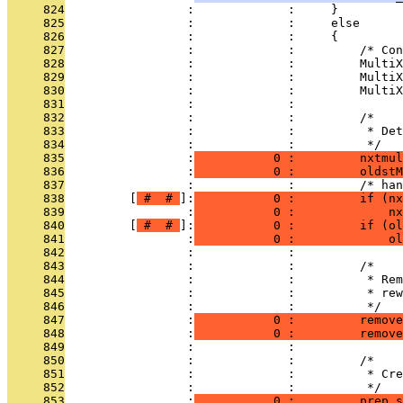
     824
                 :             :     }
     825
                 :             :     else
     826
                 :             :     {
     827
                 :             :         /* Con
     828
                 :             :         MultiX
     829
                 :             :         MultiX
     830
                 :             :         MultiX
     831
                 :             : 
     832
                 :             :         /*
     833
                 :             :          * De
     834
                 :             :          */
     835
                 :
           0 :         nxtmul
     836
                 :
           0 :         oldstM
     837
                 :             :         /* han
     838
         [
 # 
 # 
]:
           0 :         if (n
     839
                 :
           0 :             n
     840
         [
 # 
 # 
]:
           0 :         if (ol
     841
                 :
           0 :             ol
     842
                 :             : 
     843
                 :             :         /*
     844
                 :             :          * Rem
     845
                 :             :          * rew
     846
                 :             :          */
     847
                 :
           0 :         remove
     848
                 :
           0 :         remove
     849
                 :             : 
     850
                 :             :         /*
     851
                 :             :          * Cre
     852
                 :             :          */
     853
                 :
           0 :         prep_s