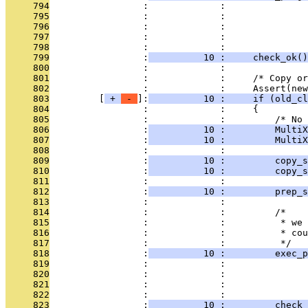
     794
                 :             :               
     795
                 :             :               
     796
                 :             :               
     797
                 :             :               
     798
                 :             :               
     799
                 :
          10 :     check_ok()
     800
                 :             : 
     801
                 :             :     /* Copy or
     802
                 :             :     Assert(new
     803
         [
 + 
 - 
]:
          10 :     if (old_cl
     804
                 :             :     {
     805
                 :             :         /* No 
     806
                 :
          10 :         MultiX
     807
                 :
          10 :         MultiX
     808
                 :             : 
     809
                 :
          10 :         copy_s
     810
                 :
          10 :         copy_s
     811
                 :             : 
     812
                 :
          10 :         prep_
     813
                 :             : 
     814
                 :             :         /*
     815
                 :             :          * we 
     816
                 :             :          * cou
     817
                 :             :          */
     818
                 :
          10 :         exec_p
     819
                 :             :               
     820
                 :             :               
     821
                 :             :               
     822
                 :             :               
     823
                 :
          10 :         check_