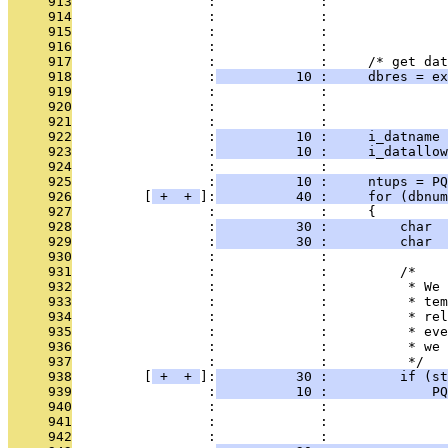
     913
                 :             :               
     914
                 :             :               
     915
                 :             :               
     916
                 :             : 
     917
                 :             :     /* get dat
     918
                 :
          10 :     dbres = ex
     919
                 :             :               
     920
                 :             :               
     921
                 :             : 
     922
                 :
          10 :     i_datname 
     923
                 :
          10 :     i_datallow
     924
                 :             : 
     925
                 :
          10 :     ntups = PQ
     926
         [
 + 
 + 
]:
          40 :     for (dbnum
     927
                 :             :     {
     928
                 :
          30 :         char  
     929
                 :
          30 :         char 
     930
                 :             : 
     931
                 :             :         /*
     932
                 :             :          * We 
     933
                 :             :          * tem
     934
                 :             :          * rel
     935
                 :             :          * eve
     936
                 :             :          * we
     937
                 :             :          */
     938
         [
 + 
 + 
]:
          30 :         if (st
     939
                 :
          10 :             PQ
     940
                 :             :               
     941
                 :             :               
     942
                 :             : 