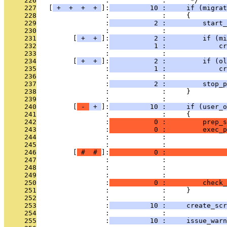
     226
                 :             :      */
     227
   [
 + 
 + 
 + 
 + 
]:
          10 :     if (migrat
     228
                 :             :     {
     229
                 :
           2 :         start_
     230
                 :             : 
     231
         [
 + 
 + 
]:
           2 :         if (mi
     232
                 :
           1 :             cr
     233
                 :             : 
     234
         [
 + 
 + 
]:
           2 :         if (ol
     235
                 :
           1 :             cr
     236
                 :             : 
     237
                 :
           2 :         stop_p
     238
                 :             :     }
     239
                 :             : 
     240
         [
 - 
 + 
]:
          10 :     if (user_o
     241
                 :             :     {
     242
                 :
           0 :         prep_s
     243
                 :
           0 :         exec_p
     244
                 :             :               
     245
                 :             :              
     246
         [
 # 
 # 
]:
           0 :               
     247
                 :             :              
     248
                 :             :              
     249
                 :             :               
     250
                 :
           0 :         check_
     251
                 :             :     }
     252
                 :             : 
     253
                 :
          10 :     create_scr
     254
                 :             : 
     255
                 :
          10 :     issue_warn