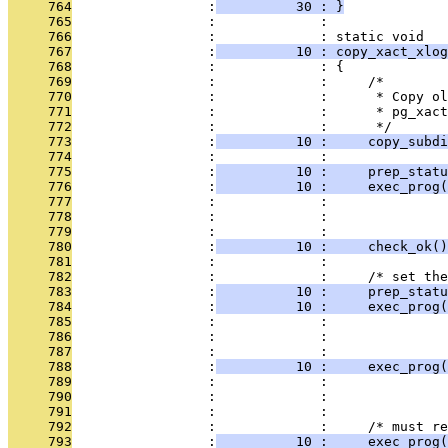
     764
                 :
          30 : }
     765
                 :             : 
     766
                 :             : static void
     767
                 :
          10 : copy_xact_xlog
     768
                 :             : {
     769
                 :             :     /*
     770
                 :             :      * Copy ol
     771
                 :             :      * pg_xact
     772
                 :             :      */
     773
                 :
          10 :     copy_subdi
     774
                 :             : 
     775
                 :
          10 :     prep_statu
     776
                 :
          10 :     exec_prog(
     777
                 :             :               
     778
                 :             :               
     779
                 :             :               
     780
                 :
          10 :     check_ok()
     781
                 :             : 
     782
                 :             :     /* set the
     783
                 :
          10 :     prep_statu
     784
                 :
          10 :     exec_prog(
     785
                 :             :               
     786
                 :             :               
     787
                 :             :               
     788
                 :
          10 :     exec_prog(
     789
                 :             :               
     790
                 :             :               
     791
                 :             :               
     792
                 :             :     /* must r
     793
                 :
          10 :     exec_prog(