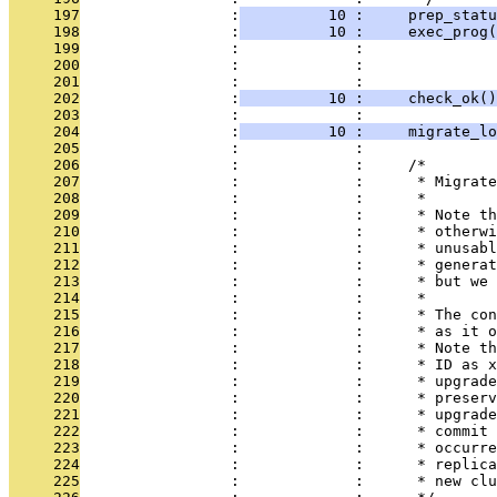
     197
                 :
          10 :     prep_stat
     198
                 :
          10 :     exec_prog(
     199
                 :             :               
     200
                 :             :               
     201
                 :             :               
     202
                 :
          10 :     check_ok()
     203
                 :             : 
     204
                 :
          10 :     migrate_lo
     205
                 :             : 
     206
                 :             :     /*
     207
                 :             :      * Migrate
     208
                 :             :      *
     209
                 :             :      * Note th
     210
                 :             :      * otherwi
     211
                 :             :      * unusabl
     212
                 :             :      * generat
     213
                 :             :      * but we 
     214
                 :             :      *
     215
                 :             :      * The con
     216
                 :             :      * as it o
     217
                 :             :      * Note th
     218
                 :             :      * ID as x
     219
                 :             :      * upgrade
     220
                 :             :      * preserv
     221
                 :             :      * upgrade
     222
                 :             :      * commit 
     223
                 :             :      * occurre
     224
                 :             :      * replica
     225
                 :             :      * new clu