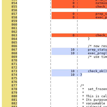
     854
                 :
           0 :         nxtmxo
     855
                 :
           0 :         check_
     856
                 :             : 
     857
                 :
           0 :         prep_
     858
                 :
           0 :         exec_p
     859
                 :             :               
     860
                 :             :              
     861
                 :             :              
     862
                 :             :               
     863
                 :
           0 :         check_
     864
                 :             :     }
     865
                 :             : 
     866
                 :             :     /* now res
     867
                 :
          10 :     prep_statu
     868
                 :
          10 :     exec_prog(
     869
                 :             :     /* use tim
     870
                 :             :               
     871
                 :             :               
     872
                 :             :               
     873
                 :
          10 :     check_ok()
     874
                 :
          10 : }
     875
                 :             : 
     876
                 :             : 
     877
                 :             : /*
     878
                 :             :  *  set_frozen
     879
                 :             :  *
     880
                 :             :  * This is cal
     881
                 :             :  * Its purpose
     882
                 :             :  * vacuumable 
     883
                 :             :  * xid/mxid co