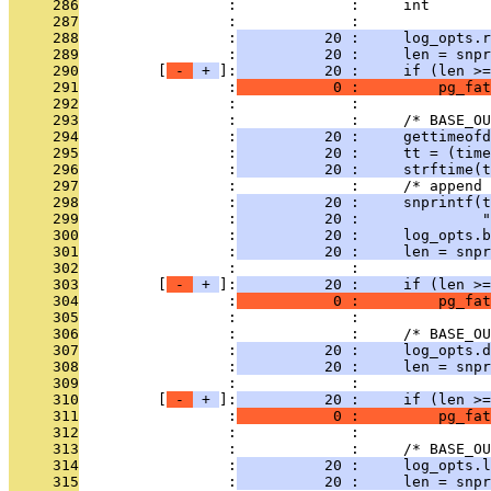
     286
                 :             :     int       
     287
                 :             : 
     288
                 :
          20 :     log_opts.r
     289
                 :
          20 :     len = snpr
     290
         [
 - 
 + 
]:
          20 :     if (len >=
     291
                 :
           0 :         pg_fat
     292
                 :             : 
     293
                 :             :     /* BASE_OU
     294
                 :
          20 :     gettimeofd
     295
                 :
          20 :     tt = (time
     296
                 :
          20 :     strftime(t
     297
                 :             :     /* append 
     298
                 :
          20 :     snprintf(t
     299
                 :
          20 :              "
     300
                 :
          20 :     log_opts.b
     301
                 :
          20 :     len = snpr
     302
                 :             :               
     303
         [
 - 
 + 
]:
          20 :     if (len >=
     304
                 :
           0 :         pg_fat
     305
                 :             : 
     306
                 :             :     /* BASE_OU
     307
                 :
          20 :     log_opts.d
     308
                 :
          20 :     len = snpr
     309
                 :             :               
     310
         [
 - 
 + 
]:
          20 :     if (len >=
     311
                 :
           0 :         pg_fat
     312
                 :             : 
     313
                 :             :     /* BASE_OU
     314
                 :
          20 :     log_opts.l
     315
                 :
          20 :     len = snp