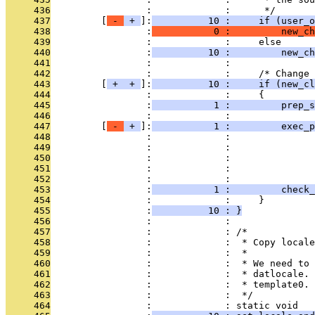
     436
                 :             :      */
     437
         [
 - 
 + 
]:
          10 :     if (user_
     438
                 :
           0 :         new_ch
     439
                 :             :     else
     440
                 :
          10 :         new_ch
     441
                 :             : 
     442
                 :             :     /* Change 
     443
         [
 + 
 + 
]:
          10 :     if (new_cl
     444
                 :             :     {
     445
                 :
           1 :         prep_s
     446
                 :             : 
     447
         [
 - 
 + 
]:
           1 :         exec_p
     448
                 :             :               
     449
                 :             :              
     450
                 :             :               
     451
                 :             :               
     452
                 :             : 
     453
                 :
           1 :         check_
     454
                 :             :     }
     455
                 :
          10 : }
     456
                 :             : 
     457
                 :             : /*
     458
                 :             :  * Copy locale
     459
                 :             :  *
     460
                 :             :  * We need to 
     461
                 :             :  * datlocale. 
     462
                 :             :  * template0.
     463
                 :             :  */
     464
                 :             : static void