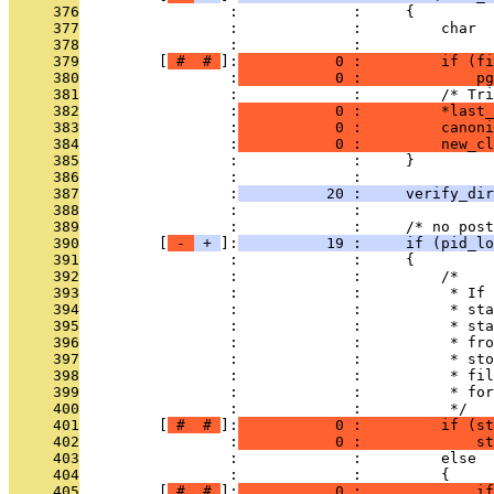
     376
                 :             :     {
     377
                 :             :         char  
     378
                 :             : 
     379
         [
 # 
 # 
]:
           0 :         if (fi
     380
                 :
           0 :             pg
     381
                 :             :         /* Tri
     382
                 :
           0 :         *last_
     383
                 :
           0 :         canoni
     384
                 :
           0 :         new_cl
     385
                 :             :     }
     386
                 :             : 
     387
                 :
          20 :     verify_dir
     388
                 :             : 
     389
                 :             :     /* no post
     390
         [
 - 
 + 
]:
          19 :     if (pid_lo
     391
                 :             :     {
     392
                 :             :         /*
     393
                 :             :          * If 
     394
                 :             :          * sta
     395
                 :             :          * sta
     396
                 :             :          * fro
     397
                 :             :          * sto
     398
                 :             :          * fil
     399
                 :             :          * for
     400
                 :             :          */
     401
         [
 # 
 # 
]:
           0 :         if (st
     402
                 :
           0 :             s
     403
                 :             :         else
     404
                 :             :         {
     405
         [
 # 
 # 
]:
           0 :             if