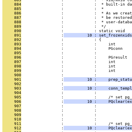
     884
                 :             :  * built-in da
     885
                 :             :  *
     886
                 :             :  * As we creat
     887
                 :             :  * be restored
     888
                 :             :  * user-databa
     889
                 :             :  */
     890
                 :             : static void
     891
                 :
          10 : set_frozenxids
     892
                 :             : {
     893
                 :             :     int       
     894
                 :             :     PGconn    
     895
                 :             :               
     896
                 :             :     PGresult  
     897
                 :             :     int       
     898
                 :             :     int       
     899
                 :             :     int       
     900
                 :             : 
     901
                 :
          10 :     prep_statu
     902
                 :             : 
     903
                 :
          10 :     conn_templ
     904
                 :             : 
     905
                 :             :     /* set pg_
     906
                 :
          10 :     PQclear(ex
     907
                 :             :               
     908
                 :             :              
     909
                 :             :               
     910
                 :             : 
     911
                 :             :     /* set pg_
     912
                 :
          10 :     PQclear(ex