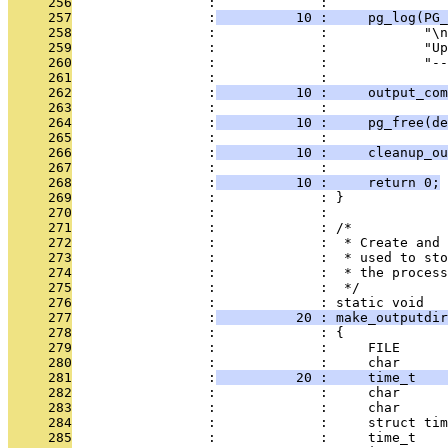
     256
                 :             : 
     257
                 :
          10 :     pg_log(PG_
     258
                 :             :            "\n
     259
                 :             :            "Up
     260
                 :             :            "--
     261
                 :             : 
     262
                 :
          10 :     output_com
     263
                 :             : 
     264
                 :
          10 :     pg_free(de
     265
                 :             : 
     266
                 :
          10 :     cleanup_ou
     267
                 :             : 
     268
                 :
          10 :     return 0;
     269
                 :             : }
     270
                 :             : 
     271
                 :             : /*
     272
                 :             :  * Create and 
     273
                 :             :  * used to sto
     274
                 :             :  * the process
     275
                 :             :  */
     276
                 :             : static void
     277
                 :
          20 : make_outputdir
     278
                 :             : {
     279
                 :             :     FILE      
     280
                 :             :     char      
     281
                 :
          20 :     time_t    
     282
                 :             :     char      
     283
                 :             :     char      
     284
                 :             :     struct tim
     285
                 :             :     time_t    