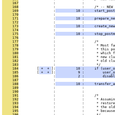
     167
                 :             : 
     168
                 :             :     /* -- NEW 
     169
                 :
          10 :     start_post
     170
                 :             : 
     171
                 :
          10 :     prepare_ne
     172
                 :             : 
     173
                 :
          10 :     create_new
     174
                 :             : 
     175
                 :
          10 :     stop_postm
     176
                 :             : 
     177
                 :             :     /*
     178
                 :             :      * Most fa
     179
                 :             :      * this po
     180
                 :             :      * which f
     181
                 :             :      * new clu
     182
                 :             :      * old clu
     183
                 :             :      */
     184
         [
 + 
 + 
]:
          10 :     if (user_o
     185
         [
 + 
 + 
]:
           9 :         user_o
     186
                 :
           2 :         disabl
     187
                 :             : 
     188
                 :
          10 :     transfer_a
     189
                 :             :               
     190
                 :             : 
     191
                 :             :     /*
     192
                 :             :      * Assumin
     193
                 :             :      * restore
     194
                 :             :      * the old
     195
                 :             :      * because
     196
                 :             :      */