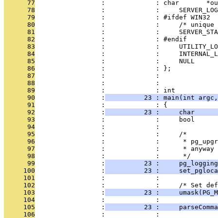
      77
                 :             : char       *ou
      78
                 :             :     SERVER_LOG
      79
                 :             : #ifdef WIN32
      80
                 :             :     /* unique 
      81
                 :             :     SERVER_STA
      82
                 :             : #endif
      83
                 :             :     UTILITY_LO
      84
                 :             :     INTERNAL_L
      85
                 :             :     NULL
      86
                 :             : };
      87
                 :             : 
      88
                 :             : 
      89
                 :             : int
      90
                 :
          23 : main(int argc,
      91
                 :             : {
      92
                 :
          23 :     char      
      93
                 :             :     bool      
      94
                 :             : 
      95
                 :             :     /*
      96
                 :             :      * pg_upgr
      97
                 :             :      * anyway 
      98
                 :             :      */
      99
                 :
          23 :     pg_logging
     100
                 :
          23 :     set_pgloca
     101
                 :             : 
     102
                 :             :     /* Set def
     103
                 :
          23 :     umask(PG_M
     104
                 :             : 
     105
                 :
          23 :     parseComma
     106
                 :             : 