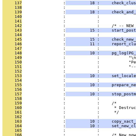
     137
                 :
          18 :     check_clus
     138
                 :             : 
     139
                 :
          18 :     check_and_
     140
                 :             : 
     141
                 :             : 
     142
                 :             :     /* -- NEW 
     143
                 :
          15 :     start_post
     144
                 :             : 
     145
                 :
          15 :     check_new_
     146
                 :
          11 :     report_clu
     147
                 :             : 
     148
                 :
          10 :     pg_log(PG_
     149
                 :             :            "\n
     150
                 :             :            "Pe
     151
                 :             :            "--
     152
                 :             : 
     153
                 :
          10 :     set_locale
     154
                 :             : 
     155
                 :
          10 :     prepare_ne
     156
                 :             : 
     157
                 :
          10 :     stop_postm
     158
                 :             : 
     159
                 :             :     /*
     160
                 :             :      * Destruc
     161
                 :             :      */
     162
                 :             : 
     163
                 :
          10 :     copy_xact_
     164
                 :
          10 :     set_new_cl
     165
                 :             : 
     166
                 :             :     /* New no