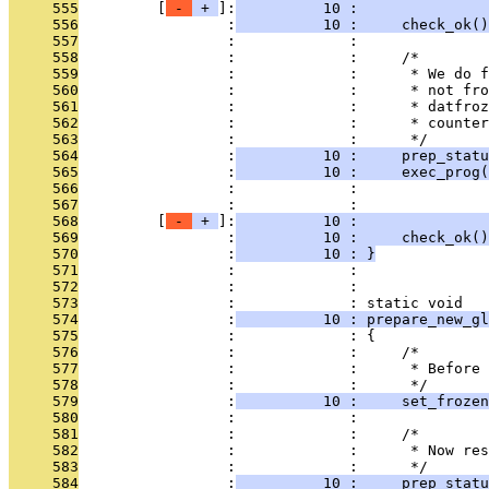
     555
         [
 - 
 + 
]:
          10 :               
     556
                 :
          10 :     check_ok()
     557
                 :             : 
     558
                 :             :     /*
     559
                 :             :      * We do f
     560
                 :             :      * not fro
     561
                 :             :      * datfroz
     562
                 :             :      * counter
     563
                 :             :      */
     564
                 :
          10 :     prep_statu
     565
                 :
          10 :     exec_prog(
     566
                 :             :               
     567
                 :             :               
     568
         [
 - 
 + 
]:
          10 :               
     569
                 :
          10 :     check_ok()
     570
                 :
          10 : }
     571
                 :             : 
     572
                 :             : 
     573
                 :             : static void
     574
                 :
          10 : prepare_new_gl
     575
                 :             : {
     576
                 :             :     /*
     577
                 :             :      * Before 
     578
                 :             :      */
     579
                 :
          10 :     set_frozen
     580
                 :             : 
     581
                 :             :     /*
     582
                 :             :      * Now res
     583
                 :             :      */
     584
                 :
          10 :     prep_statu