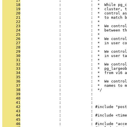
      17
                 :             :  *
      18
                 :             :  *  While pg_c
      19
                 :             :  *  cluster, t
      20
                 :             :  *  control as
      21
                 :             :  *  to match b
      22
                 :             :  *
      23
                 :             :  *  We control
      24
                 :             :  *  between th
      25
                 :             :  *
      26
                 :             :  *  We control
      27
                 :             :  *  in user co
      28
                 :             :  *
      29
                 :             :  *  We control
      30
                 :             :  *  in user ta
      31
                 :             :  *
      32
                 :             :  *  We control
      33
                 :             :  *  pg_largeob
      34
                 :             :  *  from v16 a
      35
                 :             :  *
      36
                 :             :  *  We control
      37
                 :             :  *  names to m
      38
                 :             :  */
      39
                 :             : 
      40
                 :             : 
      41
                 :             : 
      42
                 :             : #include "post
      43
                 :             : 
      44
                 :             : #include <time
      45
                 :             : 
      46
                 :             : #include "acce