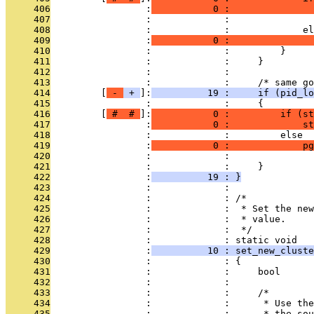
     406
                 :
           0 :              
     407
                 :             :               
     408
                 :             :             el
     409
                 :
           0 :               
     410
                 :             :         }
     411
                 :             :     }
     412
                 :             : 
     413
                 :             :     /* same go
     414
         [
 - 
 + 
]:
          19 :     if (pid_lo
     415
                 :             :     {
     416
         [
 # 
 # 
]:
           0 :         if (st
     417
                 :
           0 :             s
     418
                 :             :         else
     419
                 :
           0 :             pg
     420
                 :             :               
     421
                 :             :     }
     422
                 :
          19 : }
     423
                 :             : 
     424
                 :             : /*
     425
                 :             :  * Set the new
     426
                 :             :  * value.
     427
                 :             :  */
     428
                 :             : static void
     429
                 :
          10 : set_new_cluste
     430
                 :             : {
     431
                 :             :     bool      
     432
                 :             : 
     433
                 :             :     /*
     434
                 :             :      * Use the
     435
                 :             :      * the sou