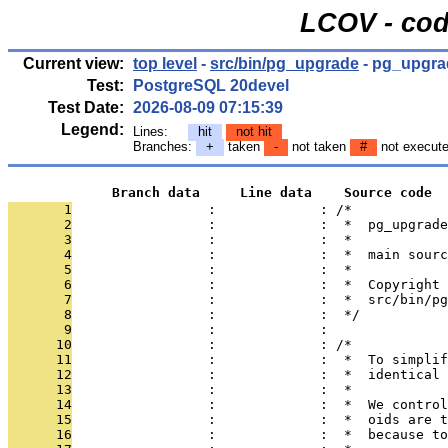
LCOV - cod
Current view:
top level
-
src/bin/pg_upgrade
- pg_upgra
Test:
PostgreSQL 20devel
Test Date:
2026-08-09 07:15:39
Legend:
Lines:
hit
not hit
Branches:
+
taken
-
not taken
#
not execut
             Branch data     Line data    Source code
       1
                 :             : /*
       2
                 :             :  *  pg_upgrade
       3
                 :             :  *
       4
                 :             :  *  main sourc
       5
                 :             :  *
       6
                 :             :  *  Copyright 
       7
                 :             :  *  src/bin/pg
       8
                 :             :  */
       9
                 :             : 
      10
                 :             : /*
      11
                 :             :  *  To simplif
      12
                 :             :  *  identical 
      13
                 :             :  *
      14
                 :             :  *  We control
      15
                 :             :  *  oids are t
      16
                 :             :  *  because to