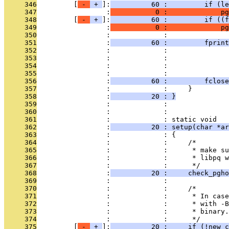
     346
         [
 - 
 + 
]:
          60 :         if (le
     347
                 :
           0 :             pg
     348
         [
 - 
 + 
]:
          60 :         if ((f
     349
                 :
           0 :             pg
     350
                 :             : 
     351
                 :
          60 :         fprint
     352
                 :             :               
     353
                 :             :               
     354
                 :             :               
     355
                 :             :               
     356
                 :
          60 :         fclose
     357
                 :             :     }
     358
                 :
          20 : }
     359
                 :             : 
     360
                 :             : 
     361
                 :             : static void
     362
                 :
          20 : setup(char *ar
     363
                 :             : {
     364
                 :             :     /*
     365
                 :             :      * make su
     366
                 :             :      * libpq w
     367
                 :             :      */
     368
                 :
          20 :     check_pgho
     369
                 :             : 
     370
                 :             :     /*
     371
                 :             :      * In case
     372
                 :             :      * with -B
     373
                 :             :      * binary.
     374
                 :             :      */
     375
         [
 - 
 + 
]:
          20 :     if (!new_c