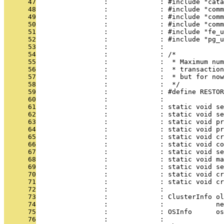
      47
                 :             : #include "cata
      48
                 :             : #include "comm
      49
                 :             : #include "comm
      50
                 :             : #include "comm
      51
                 :             : #include "fe_u
      52
                 :             : #include "pg_u
      53
                 :             : 
      54
                 :             : /*
      55
                 :             :  * Maximum num
      56
                 :             :  * transaction
      57
                 :             :  * but for no
      58
                 :             :  */
      59
                 :             : #define RESTO
      60
                 :             : 
      61
                 :             : static void se
      62
                 :             : static void se
      63
                 :             : static void pr
      64
                 :             : static void pr
      65
                 :             : static void c
      66
                 :             : static void c
      67
                 :             : static void se
      68
                 :             : static void ma
      69
                 :             : static void se
      70
                 :             : static void cr
      71
                 :             : static void c
      72
                 :             : 
      73
                 :             : ClusterInfo ol
      74
                 :             :             ne
      75
                 :             : OSInfo      os
      76
                 :             : 