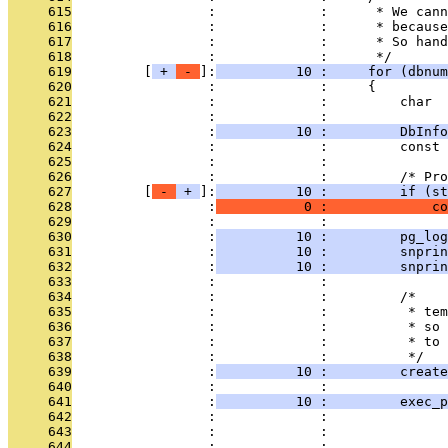
     615
                 :             :      * We cann
     616
                 :             :      * because
     617
                 :             :      * So han
     618
                 :             :      */
     619
         [
 + 
 - 
]:
          10 :     for (dbnum
     620
                 :             :     {
     621
                 :             :         char  
     622
                 :             :               
     623
                 :
          10 :         DbInfo
     624
                 :             :         const 
     625
                 :             : 
     626
                 :             :         /* Pr
     627
         [
 - 
 + 
]:
          10 :         if (st
     628
                 :
           0 :             co
     629
                 :             : 
     630
                 :
          10 :         pg_log
     631
                 :
          10 :         snprin
     632
                 :
          10 :         snprin
     633
                 :             : 
     634
                 :             :         /*
     635
                 :             :          * tem
     636
                 :             :          * so 
     637
                 :             :          * to 
     638
                 :             :          */
     639
                 :
          10 :         create
     640
                 :             : 
     641
                 :
          10 :         exec_p
     642
                 :             :               
     643
                 :             :               
     644
                 :             :               