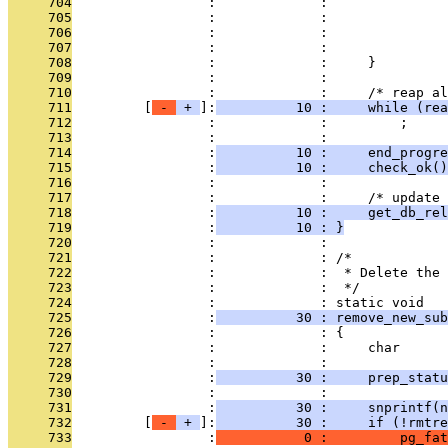
     704
                 :             :               
     705
                 :             :               
     706
                 :             :               
     707
                 :             :               
     708
                 :             :     }
     709
                 :             : 
     710
                 :             :     /* reap al
     711
         [
 - 
 + 
]:
          10 :     while (rea
     712
                 :             :         ;
     713
                 :             : 
     714
                 :
          10 :     end_progre
     715
                 :
          10 :     check_ok()
     716
                 :             : 
     717
                 :             :     /* update 
     718
                 :
          10 :     get_db_rel
     719
                 :
          10 : }
     720
                 :             : 
     721
                 :             : /*
     722
                 :             :  * Delete the 
     723
                 :             :  */
     724
                 :             : static void
     725
                 :
          30 : remove_new_su
     726
                 :             : {
     727
                 :             :     char      
     728
                 :             : 
     729
                 :
          30 :     prep_statu
     730
                 :             : 
     731
                 :
          30 :     snprintf(n
     732
         [
 - 
 + 
]:
          30 :     if (!rmtre
     733
                 :
           0 :         pg_fat