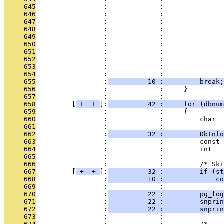
     645
                 :             :               
     646
                 :             :               
     647
                 :             :               
     648
                 :             :              
     649
                 :             :               
     650
                 :             :               
     651
                 :             :               
     652
                 :             :               
     653
                 :             :               
     654
                 :             : 
     655
                 :
          10 :         break;
     656
                 :             :     }
     657
                 :             : 
     658
         [
 + 
 + 
]:
          42 :     for (dbnum
     659
                 :             :     {
     660
                 :             :         char  
     661
                 :             :               
     662
                 :
          32 :         DbInfo
     663
                 :             :         const 
     664
                 :             :         int   
     665
                 :             : 
     666
                 :             :         /* Ski
     667
         [
 + 
 + 
]:
          32 :         if (st
     668
                 :
          10 :             co
     669
                 :             : 
     670
                 :
          22 :         pg_log
     671
                 :
          22 :         snprin
     672
                 :
          22 :         snprin
     673
                 :             : 