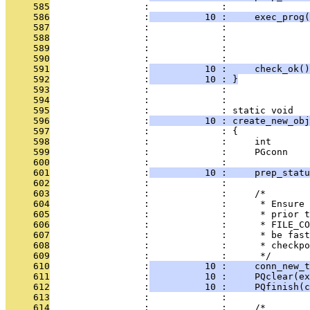
     585
                 :             : 
     586
                 :
          10 :     exec_prog(
     587
                 :             :               
     588
                 :             :               
     589
                 :             :               
     590
                 :             :               
     591
                 :
          10 :     check_ok()
     592
                 :
          10 : }
     593
                 :             : 
     594
                 :             : 
     595
                 :             : static void
     596
                 :
          10 : create_new_obj
     597
                 :             : {
     598
                 :             :     int       
     599
                 :             :     PGconn    
     600
                 :             : 
     601
                 :
          10 :     prep_statu
     602
                 :             : 
     603
                 :             :     /*
     604
                 :             :      * Ensure 
     605
                 :             :      * prior t
     606
                 :             :      * FILE_CO
     607
                 :             :      * be fast
     608
                 :             :      * checkpo
     609
                 :             :      */
     610
                 :
          10 :     conn_new_t
     611
                 :
          10 :     PQclear(ex
     612
                 :
          10 :     PQfinish(c
     613
                 :             : 
     614
                 :             :     /*