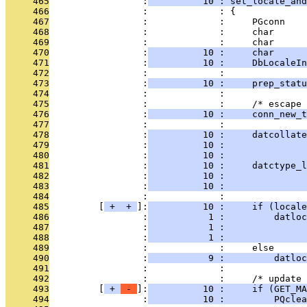
     465
                 :
          10 : set_locale_and
     466
                 :             : {
     467
                 :             :     PGconn    
     468
                 :             :     char      
     469
                 :             :     char      
     470
                 :
          10 :     char      
     471
                 :
          10 :     DbLocaleIn
     472
                 :             : 
     473
                 :
          10 :     prep_statu
     474
                 :             : 
     475
                 :             :     /* escape 
     476
                 :
          10 :     conn_new_t
     477
                 :             : 
     478
                 :
          10 :     datcollate
     479
                 :
          10 :               
     480
                 :
          10 :               
     481
                 :
          10 :     datctype_l
     482
                 :
          10 :               
     483
                 :
          10 :               
     484
                 :             : 
     485
         [
 + 
 + 
]:
          10 :     if (locale
     486
                 :
           1 :         datloc
     487
                 :
           1 :               
     488
                 :
           1 :               
     489
                 :             :     else
     490
                 :
           9 :         datlo
     491
                 :             : 
     492
                 :             :     /* update 
     493
         [
 + 
 - 
]:
          10 :     if (GET_MA
     494
                 :
          10 :         PQclea