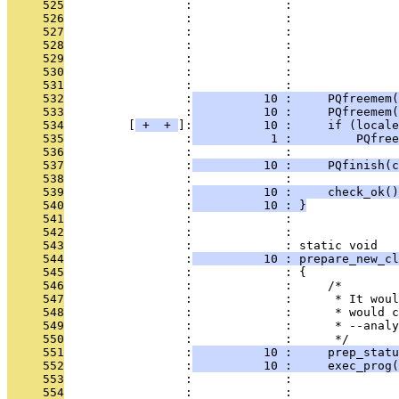
     525
                 :             :               
     526
                 :             :              
     527
                 :             :               
     528
                 :             :               
     529
                 :             :               
     530
                 :             :               
     531
                 :             : 
     532
                 :
          10 :     PQfreemem(
     533
                 :
          10 :     PQfreemem(
     534
         [
 + 
 + 
]:
          10 :     if (locale
     535
                 :
           1 :         PQfree
     536
                 :             : 
     537
                 :
          10 :     PQfinish(c
     538
                 :             : 
     539
                 :
          10 :     check_ok()
     540
                 :
          10 : }
     541
                 :             : 
     542
                 :             : 
     543
                 :             : static void
     544
                 :
          10 : prepare_new_cl
     545
                 :             : {
     546
                 :             :     /*
     547
                 :             :      * It woul
     548
                 :             :      * would c
     549
                 :             :      * --analy
     550
                 :             :      */
     551
                 :
          10 :     prep_statu
     552
                 :
          10 :     exec_prog(
     553
                 :             :               
     554
                 :             :               