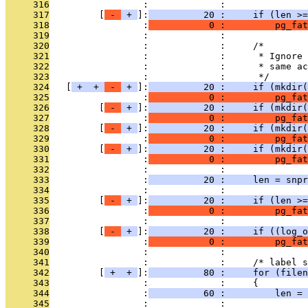
     316
                 :             :               
     317
         [
 - 
 + 
]:
          20 :     if (len >=
     318
                 :
           0 :         pg_fat
     319
                 :             : 
     320
                 :             :     /*
     321
                 :             :      * Ignore 
     322
                 :             :      * same ac
     323
                 :             :      */
     324
   [
 + 
 + 
 - 
 + 
]:
          20 :     if (mkdir(
     325
                 :
           0 :         pg_fa
     326
         [
 - 
 + 
]:
          20 :     if (mkdir(
     327
                 :
           0 :         pg_fa
     328
         [
 - 
 + 
]:
          20 :     if (mkdir(
     329
                 :
           0 :         pg_fa
     330
         [
 - 
 + 
]:
          20 :     if (mkdir(
     331
                 :
           0 :         pg_fat
     332
                 :             : 
     333
                 :
          20 :     len = snpr
     334
                 :             :               
     335
         [
 - 
 + 
]:
          20 :     if (len >=
     336
                 :
           0 :         pg_fat
     337
                 :             : 
     338
         [
 - 
 + 
]:
          20 :     if ((log_o
     339
                 :
           0 :         pg_fat
     340
                 :             : 
     341
                 :             :     /* label s
     342
         [
 + 
 + 
]:
          80 :     for (filen
     343
                 :             :     {
     344
                 :
          60 :         len = 
     345
                 :             :               