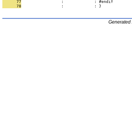
      77
                 :             : #endif
      78
                 :             : }
Generated 