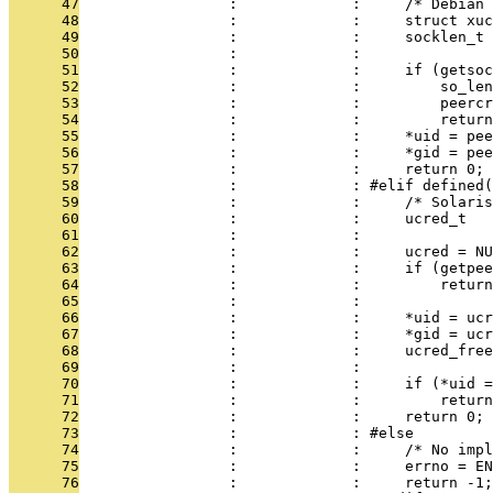
      47
                 :             :     /* Debian 
      48
                 :             :     struct xuc
      49
                 :             :     socklen_t 
      50
                 :             : 
      51
                 :             :     if (getsoc
      52
                 :             :         so_le
      53
                 :             :         peerc
      54
                 :             :         return
      55
                 :             :     *uid = pee
      56
                 :             :     *gid = pee
      57
                 :             :     return 0;
      58
                 :             : #elif defined(
      59
                 :             :     /* Solari
      60
                 :             :     ucred_t   
      61
                 :             : 
      62
                 :             :     ucred = NU
      63
                 :             :     if (getpee
      64
                 :             :         return
      65
                 :             : 
      66
                 :             :     *uid = ucr
      67
                 :             :     *gid = ucr
      68
                 :             :     ucred_free
      69
                 :             : 
      70
                 :             :     if (*uid =
      71
                 :             :         return
      72
                 :             :     return 0;
      73
                 :             : #else
      74
                 :             :     /* No impl
      75
                 :             :     errno = EN
      76
                 :             :     return -1;