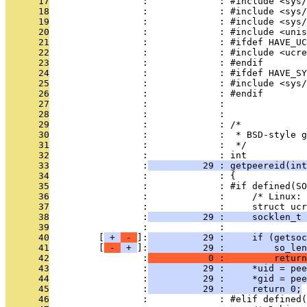
      17
                 :             : #include <sys/
      18
                 :             : #include <sys/
      19
                 :             : #include <sys/
      20
                 :             : #include <unis
      21
                 :             : #ifdef HAVE_UC
      22
                 :             : #include <ucre
      23
                 :             : #endif
      24
                 :             : #ifdef HAVE_SY
      25
                 :             : #include <sys/
      26
                 :             : #endif
      27
                 :             : 
      28
                 :             : 
      29
                 :             : /*
      30
                 :             :  * BSD-style g
      31
                 :             :  */
      32
                 :             : int
      33
                 :
          29 : getpeereid(int
      34
                 :             : {
      35
                 :             : #if defined(SO
      36
                 :             :     /* Linux: 
      37
                 :             :     struct ucr
      38
                 :
          29 :     socklen_t 
      39
                 :             : 
      40
         [
 + 
 - 
]:
          29 :     if (getsoc
      41
         [
 - 
 + 
]:
          29 :         so_le
      42
                 :
           0 :         return
      43
                 :
          29 :     *uid = pee
      44
                 :
          29 :     *gid = pee
      45
                 :
          29 :     return 0;
      46
                 :             : #elif defined(