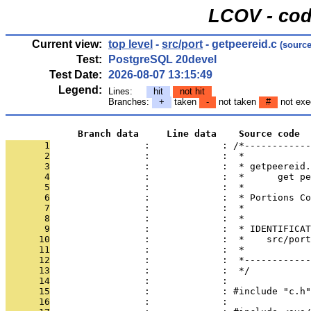
LCOV - cod
Current view:
top level
-
src/port
- getpeereid.c
(source
Test:
PostgreSQL 20devel
Test Date:
2026-08-07 13:15:49
Legend:
Lines:
hit
not hit
Branches:
+
taken
-
not taken
#
not exe
             Branch data     Line data    Source code
       1
                 :             : /*------------
       2
                 :             :  *
       3
                 :             :  * getpeereid.
       4
                 :             :  *      get pe
       5
                 :             :  *
       6
                 :             :  * Portions Co
       7
                 :             :  *
       8
                 :             :  *
       9
                 :             :  * IDENTIFICAT
      10
                 :             :  *    src/port
      11
                 :             :  *
      12
                 :             :  *------------
      13
                 :             :  */
      14
                 :             : 
      15
                 :             : #include "c.h"
      16
                 :             : 