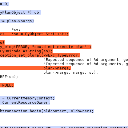
= 0;
yPlanObject *) ob;
!= plan->nargs)
     *sv;
ct   *so = PyObject_Str(list);
o)
y_elog(ERROR, "could not execute plan");
LyUnicode_AsString(so);
ception_set_plural(PyExc_TypeError,
                   "Expected sequence of %d argument, go
                   "Expected sequence of %d arguments, g
                   plan->nargs,
                   plan->nargs, nargs, sv);
REF(so);
 NULL;
 = CurrentMemoryContext;
 CurrentResourceOwner;
btransaction_begin(oldcontext, oldowner);