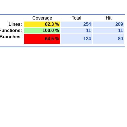
Coverage
Total
Hit
Lines:
82.3 %
254
209
Functions:
100.0 %
11
11
Branches:
64.5 %
124
80