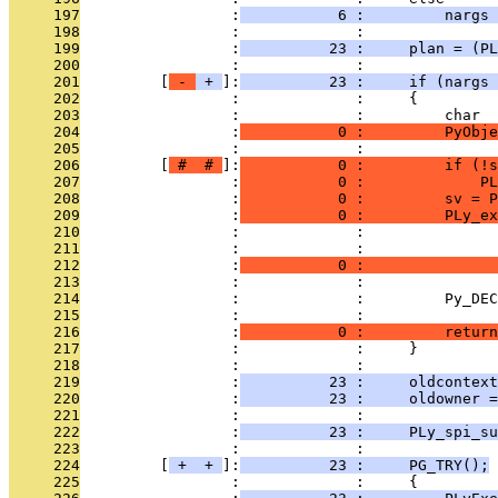
     197
                 :
           6 :         nargs 
     198
                 :             : 
     199
                 :
          23 :     plan = (PL
     200
                 :             : 
     201
         [
 - 
 + 
]:
          23 :     if (nargs 
     202
                 :             :     {
     203
                 :             :         char  
     204
                 :
           0 :         PyObje
     205
                 :             : 
     206
         [
 # 
 # 
]:
           0 :         if (!s
     207
                 :
           0 :             PL
     208
                 :
           0 :         sv = P
     209
                 :
           0 :         PLy_ex
     210
                 :             :               
     211
                 :             :               
     212
                 :
           0 :               
     213
                 :             :               
     214
                 :             :         Py_DEC
     215
                 :             : 
     216
                 :
           0 :         return
     217
                 :             :     }
     218
                 :             : 
     219
                 :
          23 :     oldcontext
     220
                 :
          23 :     oldowner =
     221
                 :             : 
     222
                 :
          23 :     PLy_spi_su
     223
                 :             : 
     224
         [
 + 
 + 
]:
          23 :     PG_TRY();
     225
                 :             :     {