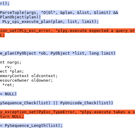
r();
ParseTuple(args, "O|Ol", &plan, &list, &limit) &&
PlanObject(plan))
 PLy_spi_execute_plan(plan, list, limit);
ion_set(PLy_exc_error, "plpy.execute expected a query or
L;
e_plan(PyObject *ob, PyObject *list, long limit)
nt nargs;
  rv;
ect *plan;
emoryContext oldcontext;
esourceOwner oldowner;
 *ret;
= NULL)
ySequence_Check(list) || PyUnicode_Check(list))
y_exception_set(PyExc_TypeError, "plpy.execute takes a s
turn NULL;
 = PySequence_Length(list);