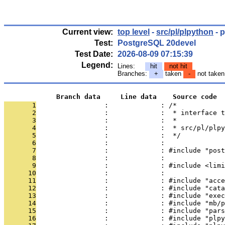
Current view:
top level
-
src/pl/plpython
- p
Test:
PostgreSQL 20devel
Test Date:
2026-08-09 07:15:39
Legend:
Lines:
hit
not hit
Branches:
+
taken
-
not take
             Branch data     Line data    Source code
       1
                 :             : /*
       2
                 :             :  * interface t
       3
                 :             :  *
       4
                 :             :  * src/pl/plpy
       5
                 :             :  */
       6
                 :             : 
       7
                 :             : #include "post
       8
                 :             : 
       9
                 :             : #include <limi
      10
                 :             : 
      11
                 :             : #include "acce
      12
                 :             : #include "cata
      13
                 :             : #include "exec
      14
                 :             : #include "mb/p
      15
                 :             : #include "pars
      16
                 :             : #include "plpy