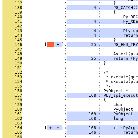
     137
                 :             :     }
     138
                 :
           4 :     PG_CATCH()
     139
                 :             :     {
     140
                 :             :         Py_DEC
     141
                 :
           4 :         Py_XDE
     142
                 :             : 
     143
                 :
           4 :         PLy_sp
     144
                 :
           4 :         return
     145
                 :             :     }
     146
         [
 - 
 + 
]:
          25 :     PG_END_TRY
     147
                 :             : 
     148
                 :             :     Assert(pla
     149
                 :
          25 :     return (Py
     150
                 :             : }
     151
                 :             : 
     152
                 :             : /*
     153
                 :             :  * execute(qu
     154
                 :             :  * execute(pl
     155
                 :             :  */
     156
                 :             : PyObject *
     157
                 :
         168 : PLy_spi_execut
     158
                 :             : {
     159
                 :             :     char      
     160
                 :             :     PyObject  
     161
                 :
         168 :     PyObject  
     162
                 :
         168 :     long      
     163
                 :             : 
     164
         [
 + 
 + 
]:
         168 :     if (PyArg_
     165
                 :
         146 :         return
     166
                 :             : 