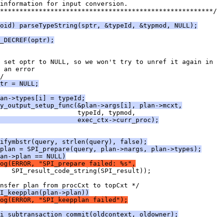
information for input conversion.
*******************************************************/
oid) parseTypeString(sptr, &typeId, &typmod, NULL);
_DECREF(optr);
 set optr to NULL, so we won't try to unref it again in 
 an error
/
tr = NULL;
an->types[i] = typeId;
y_output_setup_func(&plan->args[i], plan->mcxt,
                     typeId, typmod,
                    exec_ctx->curr_proc);
rifymbstr(query, strlen(query), false);
plan = SPI_prepare(query, plan->nargs, plan->types);
an->plan == NULL)
og(ERROR, "SPI_prepare failed: %s",
   SPI_result_code_string(SPI_result));
nsfer plan from procCxt to topCxt */
I_keepplan(plan->plan))
og(ERROR, "SPI_keepplan failed");
i_subtransaction_commit(oldcontext, oldowner);