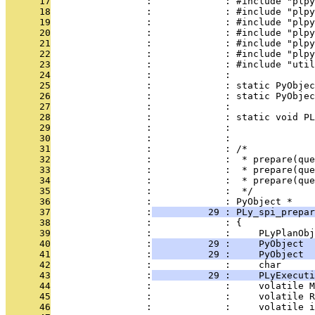
      17
                 :             : #include "plpy
      18
                 :             : #include "plpy
      19
                 :             : #include "plpy
      20
                 :             : #include "plpy
      21
                 :             : #include "plpy
      22
                 :             : #include "plpy
      23
                 :             : #include "util
      24
                 :             : 
      25
                 :             : static PyObjec
      26
                 :             : static PyObjec
      27
                 :             :               
      28
                 :             : static void PL
      29
                 :             : 
      30
                 :             : 
      31
                 :             : /*
      32
                 :             :  * prepare(qu
      33
                 :             :  * prepare(que
      34
                 :             :  * prepare(que
      35
                 :             :  */
      36
                 :             : PyObject *
      37
                 :
          29 : PLy_spi_prepar
      38
                 :             : {
      39
                 :             :     PLyPlanObj
      40
                 :
          29 :     PyObject  
      41
                 :
          29 :     PyObject  
      42
                 :             :     char      
      43
                 :
          29 :     PLyExecuti
      44
                 :             :     volatile M
      45
                 :             :     volatile R
      46
                 :             :     volatile i