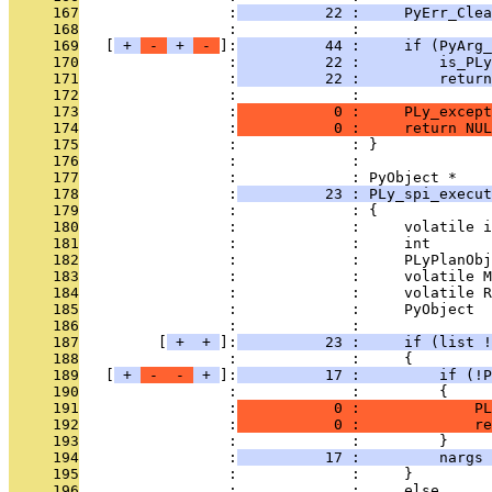
     167
                 :
          22 :     PyErr_Clea
     168
                 :             : 
     169
   [
 + 
 - 
 + 
 - 
]:
          44 :     if (PyArg_
     170
                 :
          22 :         is_PLy
     171
                 :
          22 :         return
     172
                 :             : 
     173
                 :
           0 :     PLy_except
     174
                 :
           0 :     return NUL
     175
                 :             : }
     176
                 :             : 
     177
                 :             : PyObject *
     178
                 :
          23 : PLy_spi_execut
     179
                 :             : {
     180
                 :             :     volatile i
     181
                 :             :     int       
     182
                 :             :     PLyPlanObj
     183
                 :             :     volatile M
     184
                 :             :     volatile R
     185
                 :             :     PyObject  
     186
                 :             : 
     187
         [
 + 
 + 
]:
          23 :     if (list !
     188
                 :             :     {
     189
   [
 + 
 - 
 - 
 + 
]:
          17 :         if (!P
     190
                 :             :         {
     191
                 :
           0 :             PL
     192
                 :
           0 :             re
     193
                 :             :         }
     194
                 :
          17 :         nargs
     195
                 :             :     }
     196
                 :             :     else