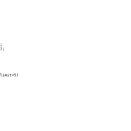
;
);
limit=5)