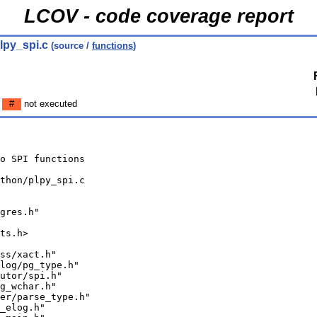
LCOV - code coverage report
lpy_spi.c
(source /
functions
)
n
#
not executed
o SPI functions
thon/plpy_spi.c
gres.h"
ts.h>
ss/xact.h"
log/pg_type.h"
utor/spi.h"
g_wchar.h"
er/parse_type.h"
_elog.h"