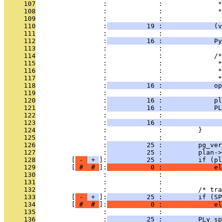
     107
                 :             :              *
     108
                 :             :              *
     109
                 :             : 
     110
                 :
          19 :             (v
     111
                 :             : 
     112
                 :
          16 :             Py
     113
                 :             : 
     114
                 :             :             /*
     115
                 :             :              *
     116
                 :             :              *
     117
                 :             :              *
     118
                 :
          16 :             op
     119
                 :             : 
     120
                 :
          16 :             pl
     121
                 :
          16 :             PL
     122
                 :             :              
     123
                 :
          16 :               
     124
                 :             :         }
     125
                 :             : 
     126
                 :
          25 :         pg_ve
     127
                 :
          25 :         plan->
     128
         [
 - 
 + 
]:
          25 :         if (pl
     129
         [
 # 
 # 
]:
           0 :             el
     130
                 :             :               
     131
                 :             : 
     132
                 :             :         /* tra
     133
         [
 - 
 + 
]:
          25 :         if (SP
     134
         [
 # 
 # 
]:
           0 :             el
     135
                 :             : 
     136
                 :
          25 :         PLy_sp