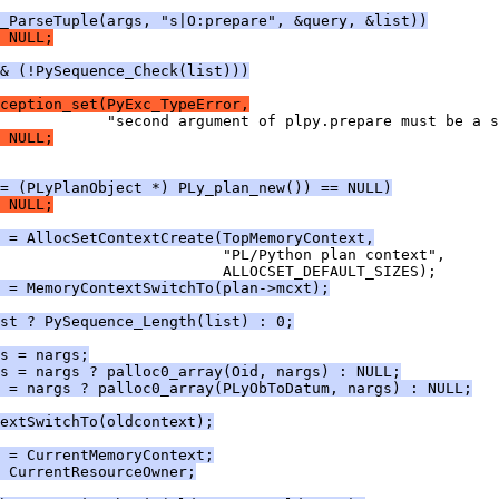
_ParseTuple(args, "s|O:prepare", &query, &list))
 NULL;
& (!PySequence_Check(list)))
ception_set(PyExc_TypeError,
            "second argument of plpy.prepare must be a s
 NULL;
= (PLyPlanObject *) PLy_plan_new()) == NULL)
 NULL;
 = AllocSetContextCreate(TopMemoryContext,
                         "PL/Python plan context",
                         ALLOCSET_DEFAULT_SIZES);
 = MemoryContextSwitchTo(plan->mcxt);
st ? PySequence_Length(list) : 0;
s = nargs;
s = nargs ? palloc0_array(Oid, nargs) : NULL;
 = nargs ? palloc0_array(PLyObToDatum, nargs) : NULL;
extSwitchTo(oldcontext);
 = CurrentMemoryContext;
 CurrentResourceOwner;