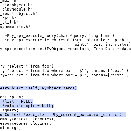
_main.h"
_planobject.h"
_plpymodule.h"
_resultobject.h"
_spi.h"
_util.h"
s/memutils.h"
t *PLy_spi_execute_query(char *query, long limit);
t *PLy_spi_execute_fetch_result(SPITupleTable *tuptable,
                                uint64 rows, int status)
y_spi_exception_set(PyObject *excclass, ErrorData *edata
ery="select * from foo")
ry="select * from foo where bar = $1", params=["text"])
ry="select * from foo where bar = $1", params=["text"], 
e(PyObject *self, PyObject *args)
ect *plan;
 *list = NULL;
 *volatile optr = NULL;
 *query;
onContext *exec_ctx = PLy_current_execution_context();
emoryContext oldcontext;
esourceOwner oldowner;
nt nargs;