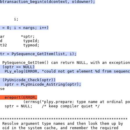
btransaction_begin(oldcontext, oldowner);
      i;
i = 0; i < nargs; i++)
ar       *sptr;
d         typeId;
t32       typmod;
tr = PySequence_GetItem(list, i);
 PySequence_GetItem() can return NULL, with an exception
 (optr == NULL)
  PLy_elog(ERROR, "could not get element %d from sequenc
 (PyUnicode_Check(optr))
  sptr = PLyUnicode_AsString(optr);
se
  ereport(ERROR,
          (errmsg("plpy.prepare: type name at ordinal po
  sptr = NULL;    /* keep compiler quiet */
*******************************************************
 Resolve argument type names and then look them up by
 oid in the system cache, and remember the required