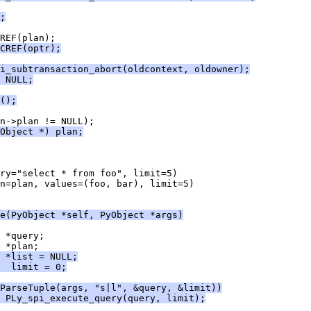
;
REF(plan);
CREF(optr);
i_subtransaction_abort(oldcontext, oldowner);
 NULL;
();
n->plan != NULL);
Object *) plan;
ery="select * from foo", limit=5)
an=plan, values=(foo, bar), limit=5)
e(PyObject *self, PyObject *args)
 *query;
 *plan;
 *list = NULL;
  limit = 0;
ParseTuple(args, "s|l", &query, &limit))
 PLy_spi_execute_query(query, limit);