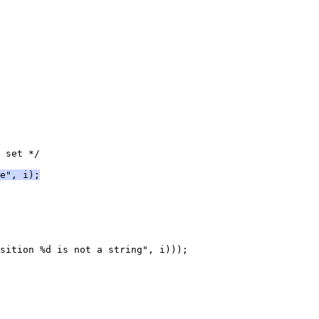
 set */
e", i);
sition %d is not a string", i)));