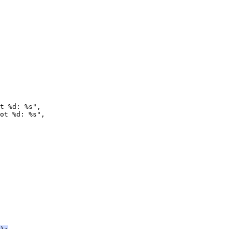
t %d: %s",
ot %d: %s",