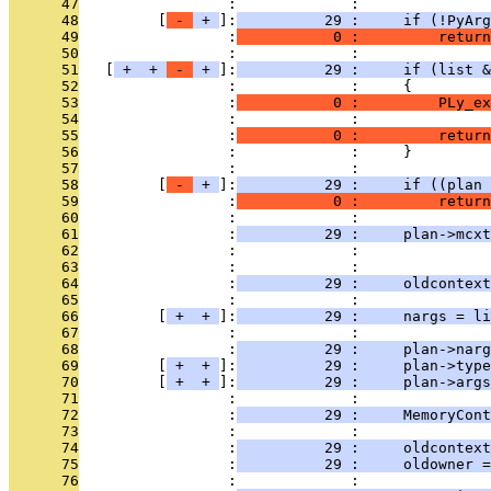
      47
                 :             : 
      48
         [
 - 
 + 
]:
          29 :     if (!PyArg
      49
                 :
           0 :         return
      50
                 :             : 
      51
   [
 + 
 + 
 - 
 + 
]:
          29 :     if (list &
      52
                 :             :     {
      53
                 :
           0 :         PLy_ex
      54
                 :             :               
      55
                 :
           0 :         return
      56
                 :             :     }
      57
                 :             : 
      58
         [
 - 
 + 
]:
          29 :     if ((plan 
      59
                 :
           0 :         return
      60
                 :             : 
      61
                 :
          29 :     plan->mcxt
      62
                 :             :               
      63
                 :             :               
      64
                 :
          29 :     oldcontext
      65
                 :             : 
      66
         [
 + 
 + 
]:
          29 :     nargs = li
      67
                 :             : 
      68
                 :
          29 :     plan->narg
      69
         [
 + 
 + 
]:
          29 :     plan->type
      70
         [
 + 
 + 
]:
          29 :     plan->args
      71
                 :             : 
      72
                 :
          29 :     MemoryCont
      73
                 :             : 
      74
                 :
          29 :     oldcontext
      75
                 :
          29 :     oldowner =
      76
                 :             : 