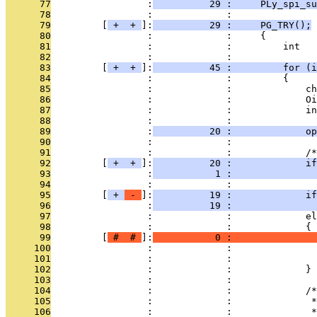
      77
                 :
          29 :     PLy_spi_su
      78
                 :             : 
      79
         [
 + 
 + 
]:
          29 :     PG_TRY();
      80
                 :             :     {
      81
                 :             :         int   
      82
                 :             : 
      83
         [
 + 
 + 
]:
          45 :         for (
      84
                 :             :         {
      85
                 :             :             ch
      86
                 :             :             Oi
      87
                 :             :             in
      88
                 :             : 
      89
                 :
          20 :             op
      90
                 :             : 
      91
                 :             :             /*
      92
         [
 + 
 + 
]:
          20 :             if
      93
                 :
           1 :               
      94
                 :             : 
      95
         [
 + 
 - 
]:
          19 :             if
      96
                 :
          19 :               
      97
                 :             :             el
      98
                 :             :             {
      99
         [
 # 
 # 
]:
           0 :               
     100
                 :             :               
     101
                 :             :               
     102
                 :             :             }
     103
                 :             : 
     104
                 :             :             /*
     105
                 :             :              *
     106
                 :             :              *