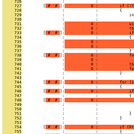
     726
                 :             : 
     727
         [
 # 
 # 
]:
           0 :         if (!T
     728
                 :             :         {
     729
                 :             :             in
     730
                 :             : 
     731
                 :
           0 :             wi
     732
                 :
           0 :             tb
     733
         [
 # 
 # 
]:
           0 :             if
     734
                 :             :             {
     735
                 :
           0 :               
     736
                 :
           0 :               
     737
                 :             :             }
     738
         [
 # 
 # 
]:
           0 :             fo
     739
                 :
           0 :               
     740
                 :
           0 :             tb
     741
                 :
           0 :             fp
     742
                 :             :         }
     743
                 :             : 
     744
         [
 # 
 # 
]:
           0 :         for (i
     745
                 :             :         {
     746
         [
 # 
 # 
]:
           0 :             if
     747
                 :             :             {
     748
         [
 # 
 # 
]:
           0 :               
     749
                 :             :               
     750
                 :             :               
     751
                 :             :             }
     752
                 :             :         }
     753
                 :             : 
     754
         [
 # 
 # 
]:
           0 :         if (Pr
     755
                 :             :         {