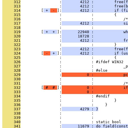
     312
                 :
        4212 :         free(f
     313
                 :
        4212 :         free(b
     314
         [
 + 
 - 
]:
        4212 :         if (fi
     315
                 :             :         {
     316
                 :             :             /*
     317
                 :
        4212 :             s
     318
                 :             : 
     319
         [
 + 
 + 
]:
       22940 :             w
     320
                 :
       18728 :              
     321
                 :
        4212 :             fr
     322
                 :             :         }
     323
                 :
        4212 :         free(f
     324
         [
 - 
 + 
]:
        4212 :         if (us
     325
                 :             :         {
     326
                 :             : #ifdef WIN32
     327
                 :             :             _p
     328
                 :             : #else
     329
                 :
           0 :             pc
     330
                 :             : 
     331
                 :             :             /*
     332
         [
 # 
 # 
]:
           0 :             if
     333
                 :
           0 :               
     334
                 :             : #endif        
     335
                 :             :         }
     336
                 :             :     }
     337
                 :
        4279 : }
     338
                 :             : 
     339
                 :             : 
     340
                 :             : static bool
     341
                 :
       11679 : do_field(const