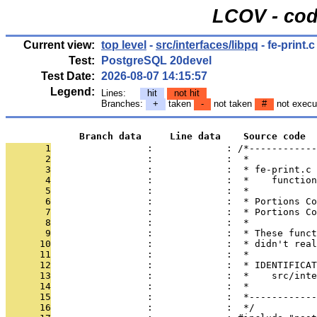
LCOV - cod
Current view:
top level
-
src/interfaces/libpq
- fe-print.c
Test:
PostgreSQL 20devel
Test Date:
2026-08-07 14:15:57
Legend:
Lines:
hit
not hit
Branches:
+
taken
-
not taken
#
not execu
             Branch data     Line data    Source code
       1
                 :             : /*------------
       2
                 :             :  *
       3
                 :             :  * fe-print.c
       4
                 :             :  *    functio
       5
                 :             :  *
       6
                 :             :  * Portions Co
       7
                 :             :  * Portions Co
       8
                 :             :  *
       9
                 :             :  * These funct
      10
                 :             :  * didn't real
      11
                 :             :  *
      12
                 :             :  * IDENTIFICAT
      13
                 :             :  *    src/int
      14
                 :             :  *
      15
                 :             :  *------------
      16
                 :             :  */