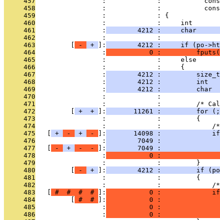
     457
                 :             :           cons
     458
                 :             :           cons
     459
                 :             : {
     460
                 :             :     int       
     461
                 :
        4212 :     char      
     462
                 :             : 
     463
         [
 - 
 + 
]:
        4212 :     if (po->ht
     464
                 :
           0 :         fputs(
     465
                 :             :     else
     466
                 :             :     {
     467
                 :
        4212 :         size_t
     468
                 :
        4212 :         int   
     469
                 :
        4212 :         char  
     470
                 :             : 
     471
                 :             :         /* Cal
     472
         [
 + 
 + 
]:
       11261 :         for (;
     473
                 :             :         {
     474
                 :             :             /*
     475
   [
 + 
 - 
 + 
 - 
]:
       14098 :             if
     476
                 :
        7049 :               
     477
   [
 - 
 + 
 - 
 - 
]:
        7049 :               
     478
                 :
           0 :               
     479
                 :             :         }
     480
         [
 - 
 + 
]:
        4212 :         if (po
     481
                 :             :         {
     482
                 :             :             /*
     483
   [
 # 
 # 
 # 
 # 
]:
           0 :             if
     484
         [
 # 
 # 
]:
           0 :               
     485
                 :
           0 :               
     486
                 :
           0 :               