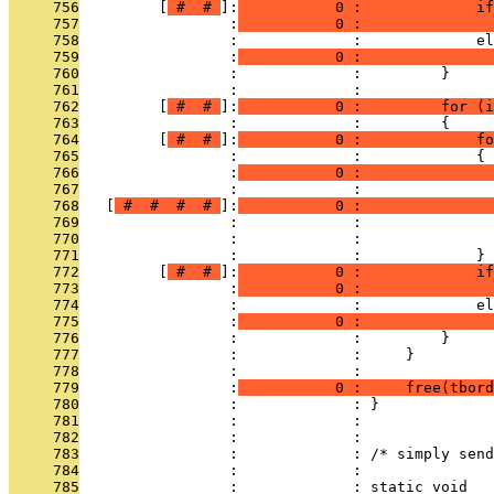
     756
         [
 # 
 # 
]:
           0 :             if
     757
                 :
           0 :               
     758
                 :             :             el
     759
                 :
           0 :               
     760
                 :             :         }
     761
                 :             : 
     762
         [
 # 
 # 
]:
           0 :         for (
     763
                 :             :         {
     764
         [
 # 
 # 
]:
           0 :             fo
     765
                 :             :             {
     766
                 :
           0 :               
     767
                 :             : 
     768
   [
 # 
 # 
 # 
 # 
]:
           0 :               
     769
                 :             :               
     770
                 :             :               
     771
                 :             :             }
     772
         [
 # 
 # 
]:
           0 :             if
     773
                 :
           0 :               
     774
                 :             :             el
     775
                 :
           0 :               
     776
                 :             :         }
     777
                 :             :     }
     778
                 :             : 
     779
                 :
           0 :     free(tbord
     780
                 :             : }
     781
                 :             : 
     782
                 :             : 
     783
                 :             : /* simply send
     784
                 :             : 
     785
                 :             : static void