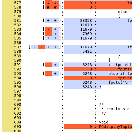
     577
         [
 # 
 # 
]:
           0 :             fp
     578
         [
 # 
 # 
]:
           0 :               
     579
                 :             :         else
     580
                 :             :         {
     581
         [
 + 
 + 
]:
       23358 :             fp
     582
                 :
       11679 :               
     583
         [
 - 
 + 
]:
       11679 :               
     584
         [
 - 
 + 
]:
        7369 :               
     585
         [
 + 
 + 
]:
       11679 :               
     586
                 :             :               
     587
   [
 + 
 - 
 + 
 + 
]:
       11679 :             if
     588
                 :
        5431 :               
     589
                 :             :         }
     590
                 :             :     }
     591
         [
 - 
 + 
]:
        6248 :     if (po->ht
     592
                 :
           0 :         fputs(
     593
         [
 - 
 + 
]:
        6248 :     else if (p
     594
                 :
           0 :         fprint
     595
                 :
        6248 :     fputc('\n'
     596
                 :
        6248 : }
     597
                 :             : 
     598
                 :             : 
     599
                 :             : 
     600
                 :             : /*
     601
                 :             :  * really old 
     602
                 :             :  */
     603
                 :             : 
     604
                 :             : void
     605
                 :
           0 : PQdisplayTuple
     606
                 :             :               