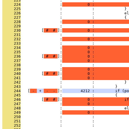
     223
                 :             :               
     224
                 :
           0 :               
     225
                 :             :             }
     226
                 :             :             el
     227
                 :             :             {
     228
                 :
           0 :               
     229
                 :             : 
     230
         [
 # 
 # 
]:
           0 :               
     231
                 :             :               
     232
                 :
           0 :               
     233
                 :             : 
     234
                 :
           0 :              
     235
                 :
           0 :               
     236
         [
 # 
 # 
]:
           0 :               
     237
                 :
           0 :               
     238
                 :             :               
     239
                 :
           0 :               
     240
         [
 # 
 # 
]:
           0 :               
     241
                 :
           0 :               
     242
                 :             :             }
     243
                 :             :         }
     244
   [
 - 
 + 
 - 
 - 
]:
        4212 :         if (po
     245
                 :             :         {
     246
         [
 # 
 # 
]:
           0 :             if
     247
                 :
           0 :               
     248
                 :             :             el
     249
                 :
           0 :               
     250
                 :             :               
     251
                 :             :               
     252
                 :             :               