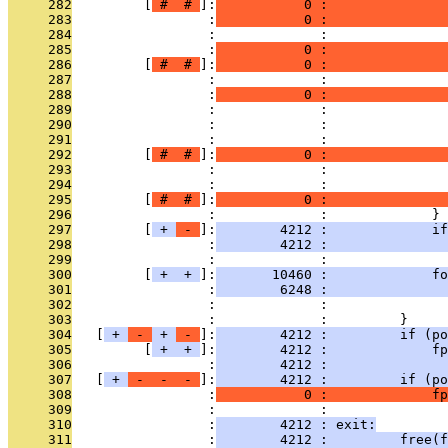
     282
         [
 # 
 # 
]:
           0 :               
     283
                 :
           0 :               
     284
                 :             :               
     285
                 :
           0 :               
     286
         [
 # 
 # 
]:
           0 :               
     287
                 :             :               
     288
                 :
           0 :               
     289
                 :             :               
     290
                 :             :               
     291
                 :             :               
     292
         [
 # 
 # 
]:
           0 :               
     293
                 :             :               
     294
                 :             :               
     295
         [
 # 
 # 
]:
           0 :               
     296
                 :             :             }
     297
         [
 + 
 - 
]:
        4212 :             if
     298
                 :
        4212 :               
     299
                 :             :               
     300
         [
 + 
 + 
]:
       10460 :             fo
     301
                 :
        6248 :               
     302
                 :             :               
     303
                 :             :         }
     304
   [
 + 
 - 
 + 
 - 
]:
        4212 :         if (po
     305
         [
 + 
 + 
]:
        4212 :             fp
     306
                 :
        4212 :               
     307
   [
 + 
 - 
 - 
 - 
]:
        4212 :         if (po
     308
                 :
           0 :             fp
     309
                 :             : 
     310
                 :
        4212 : exit:
     311
                 :
        4212 :         free(f