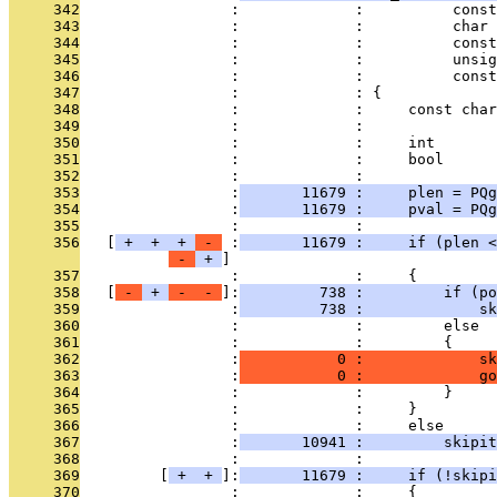
     342
                 :             :          const
     343
                 :             :          char 
     344
                 :             :          const
     345
                 :             :          unsig
     346
                 :             :          const
     347
                 :             : {
     348
                 :             :     const char
     349
                 :             :               
     350
                 :             :     int       
     351
                 :             :     bool      
     352
                 :             : 
     353
                 :
       11679 :     plen = PQg
     354
                 :
       11679 :     pval = PQg
     355
                 :             : 
     356
   [
 + 
 + 
 + 
 - 
 :
       11679 :     if (plen <
 - 
 + 
     357
                 :             :     {
     358
   [
 - 
 + 
 - 
 - 
]:
         738 :         if (po
     359
                 :
         738 :             sk
     360
                 :             :         else
     361
                 :             :         {
     362
                 :
           0 :             sk
     363
                 :
           0 :             go
     364
                 :             :         }
     365
                 :             :     }
     366
                 :             :     else
     367
                 :
       10941 :         skipit
     368
                 :             : 
     369
         [
 + 
 + 
]:
       11679 :     if (!skipi
     370
                 :             :     {