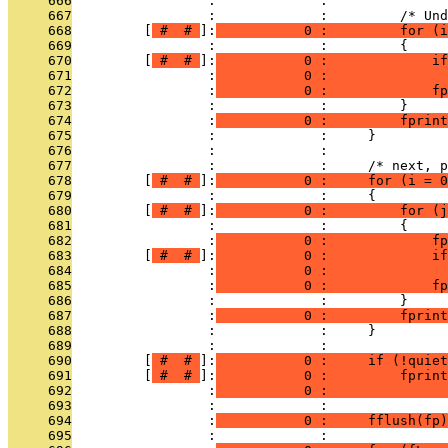
     666
                 :             : 
     667
                 :             :         /* Und
     668
         [
 # 
 # 
]:
           0 :         for (i
     669
                 :             :         {
     670
         [
 # 
 # 
]:
           0 :             if
     671
                 :
           0 :               
     672
                 :
           0 :             fp
     673
                 :             :         }
     674
                 :
           0 :         fprint
     675
                 :             :     }
     676
                 :             : 
     677
                 :             :     /* next, p
     678
         [
 # 
 # 
]:
           0 :     for (i = 0
     679
                 :             :     {
     680
         [
 # 
 # 
]:
           0 :         for (j
     681
                 :             :         {
     682
                 :
           0 :             fp
     683
         [
 # 
 # 
]:
           0 :             if
     684
                 :
           0 :               
     685
                 :
           0 :             fp
     686
                 :             :         }
     687
                 :
           0 :         fprint
     688
                 :             :     }
     689
                 :             : 
     690
         [
 # 
 # 
]:
           0 :     if (!quiet
     691
         [
 # 
 # 
]:
           0 :         fprint
     692
                 :
           0 :               
     693
                 :             : 
     694
                 :
           0 :     fflush(fp)
     695
                 :             : 