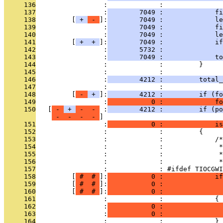
     136
                 :             : 
     137
                 :
        7049 :             fi
     138
         [
 + 
 - 
]:
        7049 :             le
     139
                 :
        7049 :             fi
     140
                 :
        7049 :             le
     141
         [
 + 
 + 
]:
        7049 :             if
     142
                 :
        5732 :               
     143
                 :
        7049 :             to
     144
                 :             :         }
     145
                 :             : 
     146
                 :
        4212 :         total_
     147
                 :             : 
     148
         [
 - 
 + 
]:
        4212 :         if (fo
     149
                 :
           0 :             fo
     150
   [
 - 
 + 
 - 
 - 
 :
        4212 :         if (po
 - 
 - 
 - 
 - 
     151
                 :
           0 :             i
     152
                 :             :         {
     153
                 :             :             /*
     154
                 :             :              *
     155
                 :             :              *
     156
                 :             :              *
     157
                 :             : #ifdef TIOCGWI
     158
         [
 # 
 # 
]:
           0 :             if
     159
         [
 # 
 # 
]:
           0 :               
     160
         [
 # 
 # 
]:
           0 :              
     161
                 :             :             {
     162
                 :
           0 :              
     163
                 :
           0 :              
     164
                 :             :             }