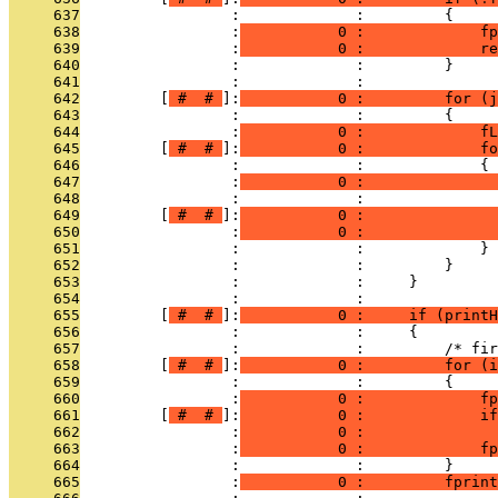
     637
                 :             :         {
     638
                 :
           0 :             fp
     639
                 :
           0 :             re
     640
                 :             :         }
     641
                 :             : 
     642
         [
 # 
 # 
]:
           0 :         for (j
     643
                 :             :         {
     644
                 :
           0 :             fL
     645
         [
 # 
 # 
]:
           0 :             fo
     646
                 :             :             {
     647
                 :
           0 :               
     648
                 :             : 
     649
         [
 # 
 # 
]:
           0 :               
     650
                 :
           0 :               
     651
                 :             :             }
     652
                 :             :         }
     653
                 :             :     }
     654
                 :             : 
     655
         [
 # 
 # 
]:
           0 :     if (printH
     656
                 :             :     {
     657
                 :             :         /* fir
     658
         [
 # 
 # 
]:
           0 :         for (i
     659
                 :             :         {
     660
                 :
           0 :             fp
     661
         [
 # 
 # 
]:
           0 :             if
     662
                 :
           0 :               
     663
                 :
           0 :             fp
     664
                 :             :         }
     665
                 :
           0 :         fprint