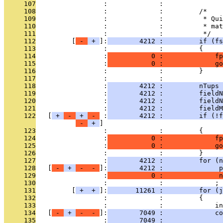
     107
                 :             : 
     108
                 :             :         /*
     109
                 :             :          * Qui
     110
                 :             :          * mat
     111
                 :             :          */
     112
         [
 - 
 + 
]:
        4212 :         if (fs
     113
                 :             :         {
     114
                 :
           0 :             fp
     115
                 :
           0 :             go
     116
                 :             :         }
     117
                 :             : 
     118
                 :
        4212 :         nTups 
     119
                 :
        4212 :         fieldN
     120
                 :
        4212 :         fieldN
     121
                 :
        4212 :         fieldM
     122
   [
 + 
 - 
 + 
 - 
 :
        4212 :         if (!f
 - 
 + 
     123
                 :             :         {
     124
                 :
           0 :             fp
     125
                 :
           0 :             go
     126
                 :             :         }
     127
                 :
        4212 :         for (n
     128
   [
 - 
 + 
 - 
 - 
]:
        4212 :              p
     129
                 :
           0 :              n
     130
                 :             :             ;
     131
         [
 + 
 + 
]:
       11261 :         for (j
     132
                 :             :         {
     133
                 :             :             in
     134
   [
 - 
 + 
 - 
 - 
]:
        7049 :             co
     135
                 :
        7049 :               