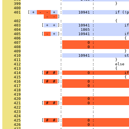
     399
                 :             :         }
     400
                 :             : 
     401
   [
 + 
 - 
 - 
 + 
 :
       10941 :         if (!p
 - 
 - 
     402
                 :             :         {
     403
         [
 + 
 + 
]:
       10941 :             i
     404
                 :
        1865 :              
     405
         [
 - 
 + 
]:
       10941 :             if
     406
                 :             :             {
     407
                 :
           0 :               
     408
                 :
           0 :               
     409
                 :             :             }
     410
                 :
       10941 :             st
     411
                 :             :         }
     412
                 :             :         else
     413
                 :             :         {
     414
         [
 # 
 # 
]:
           0 :             if
     415
                 :             :             {
     416
         [
 # 
 # 
]:
           0 :               
     417
                 :
           0 :               
     418
                 :             :               
     419
                 :             :               
     420
                 :
           0 :               
     421
         [
 # 
 # 
]:
           0 :               
     422
                 :             :               
     423
                 :             :               
     424
                 :             :               
     425
         [
 # 
 # 
]:
           0 :               
     426
                 :
           0 :               
     427
                 :             :              