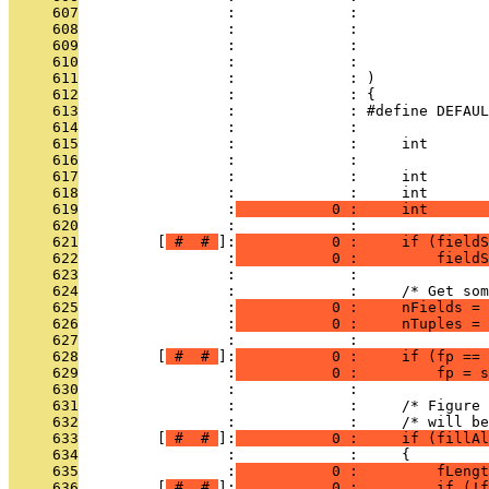
     607
                 :             :               
     608
                 :             :               
     609
                 :             :               
     610
                 :             :               
     611
                 :             : )
     612
                 :             : {
     613
                 :             : #define DEFAUL
     614
                 :             : 
     615
                 :             :     int       
     616
                 :             :               
     617
                 :             :     int       
     618
                 :             :     int       
     619
                 :
           0 :     int       
     620
                 :             : 
     621
         [
 # 
 # 
]:
           0 :     if (fieldS
     622
                 :
           0 :         fieldS
     623
                 :             : 
     624
                 :             :     /* Get som
     625
                 :
           0 :     nFields = 
     626
                 :
           0 :     nTuples = 
     627
                 :             : 
     628
         [
 # 
 # 
]:
           0 :     if (fp == 
     629
                 :
           0 :         fp = s
     630
                 :             : 
     631
                 :             :     /* Figure
     632
                 :             :     /* will be
     633
         [
 # 
 # 
]:
           0 :     if (fillAl
     634
                 :             :     {
     635
                 :
           0 :         fLengt
     636
         [
 # 
 # 
]:
           0 :         if (!f