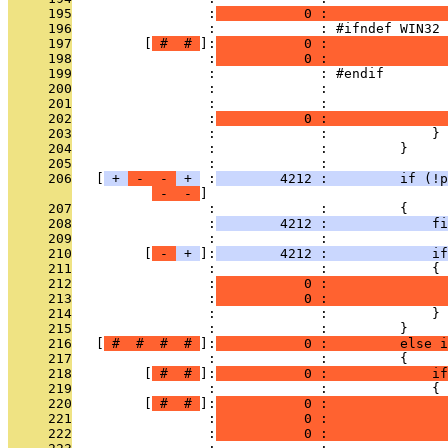
     195
                 :
           0 :              
     196
                 :             : #ifndef WIN32
     197
         [
 # 
 # 
]:
           0 :               
     198
                 :
           0 :               
     199
                 :             : #endif        
     200
                 :             :               
     201
                 :             :               
     202
                 :
           0 :               
     203
                 :             :             }
     204
                 :             :         }
     205
                 :             : 
     206
   [
 + 
 - 
 - 
 + 
 :
        4212 :         if (!p
 - 
 - 
     207
                 :             :         {
     208
                 :
        4212 :             fi
     209
                 :             :               
     210
         [
 - 
 + 
]:
        4212 :             if
     211
                 :             :             {
     212
                 :
           0 :               
     213
                 :
           0 :               
     214
                 :             :             }
     215
                 :             :         }
     216
   [
 # 
 # 
 # 
 # 
]:
           0 :         else i
     217
                 :             :         {
     218
         [
 # 
 # 
]:
           0 :             if
     219
                 :             :             {
     220
         [
 # 
 # 
]:
           0 :               
     221
                 :
           0 :               
     222
                 :
           0 :               