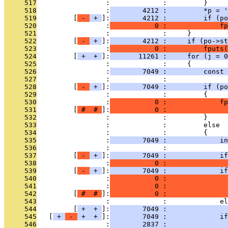
     517
                 :             :         }
     518
                 :
        4212 :         *p = '
     519
         [
 - 
 + 
]:
        4212 :         if (po
     520
                 :
           0 :             fp
     521
                 :             :     }
     522
         [
 - 
 + 
]:
        4212 :     if (po->st
     523
                 :
           0 :         fputs(
     524
         [
 + 
 + 
]:
       11261 :     for (j = 0
     525
                 :             :     {
     526
                 :
        7049 :         const
     527
                 :             : 
     528
         [
 - 
 + 
]:
        7049 :         if (po
     529
                 :             :         {
     530
                 :
           0 :             fp
     531
         [
 # 
 # 
]:
           0 :               
     532
                 :             :         }
     533
                 :             :         else
     534
                 :             :         {
     535
                 :
        7049 :             in
     536
                 :             : 
     537
         [
 - 
 + 
]:
        7049 :             if
     538
                 :
           0 :               
     539
         [
 - 
 + 
]:
        7049 :             if
     540
                 :
           0 :               
     541
                 :
           0 :               
     542
         [
 # 
 # 
]:
           0 :              
     543
                 :             :             el
     544
         [
 + 
 + 
]:
        7049 :               
     545
   [
 + 
 - 
 + 
 + 
]:
        7049 :             if
     546
                 :
        2837 :               