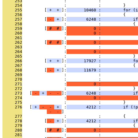
     253
                 :             :               
     254
                 :             :         }
     255
         [
 + 
 + 
]:
       10460 :         for (
     256
                 :             :         {
     257
         [
 - 
 + 
]:
        6248 :             if
     258
                 :             :             {
     259
         [
 # 
 # 
]:
           0 :               
     260
                 :
           0 :               
     261
                 :             :               
     262
         [
 # 
 # 
]:
           0 :               
     263
                 :             :               
     264
                 :
           0 :               
     265
                 :             :             }
     266
         [
 + 
 + 
]:
       17927 :             fo
     267
                 :             :             {
     268
         [
 - 
 + 
]:
       11679 :               
     269
                 :             :               
     270
                 :             :               
     271
                 :
           0 :               
     272
                 :             :             }
     273
   [
 - 
 + 
 - 
 - 
]:
        6248 :             if
     274
                 :
           0 :               
     275
                 :             :         }
     276
   [
 + 
 - 
 - 
 + 
 :
        4212 :         if (!p
 - 
 - 
     277
                 :             :         {
     278
         [
 - 
 + 
]:
        4212 :             if
     279
                 :             :             {
     280
         [
 # 
 # 
]:
           0 :               
     281
                 :             :               