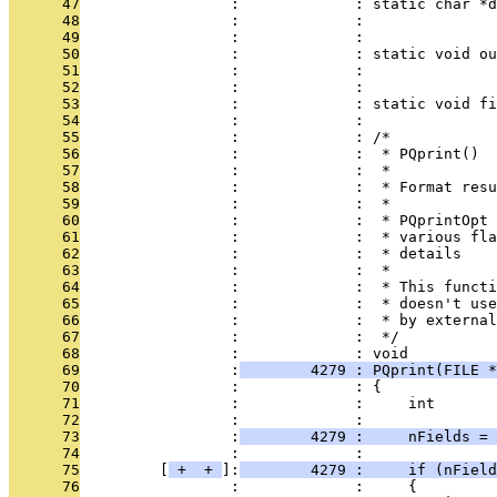
      47
                 :             : static char *d
      48
                 :             :               
      49
                 :             :               
      50
                 :             : static void ou
      51
                 :             :               
      52
                 :             :               
      53
                 :             : static void fi
      54
                 :             : 
      55
                 :             : /*
      56
                 :             :  * PQprint()
      57
                 :             :  *
      58
                 :             :  * Format resu
      59
                 :             :  *
      60
                 :             :  * PQprintOpt 
      61
                 :             :  * various fla
      62
                 :             :  * details
      63
                 :             :  *
      64
                 :             :  * This functi
      65
                 :             :  * doesn't use
      66
                 :             :  * by external
      67
                 :             :  */
      68
                 :             : void
      69
                 :
        4279 : PQprint(FILE *
      70
                 :             : {
      71
                 :             :     int       
      72
                 :             : 
      73
                 :
        4279 :     nFields = 
      74
                 :             : 
      75
         [
 + 
 + 
]:
        4279 :     if (nField
      76
                 :             :     {         