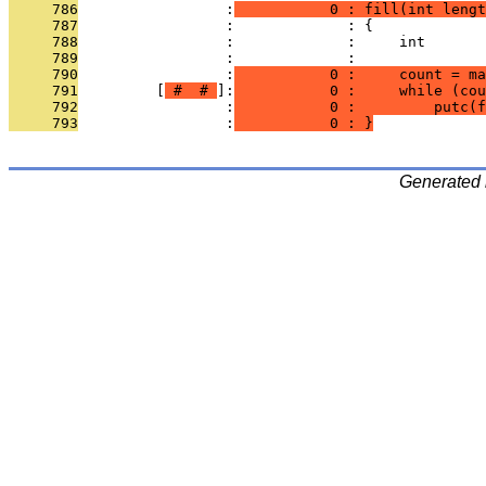
     786
                 :
           0 : fill(int lengt
     787
                 :             : {
     788
                 :             :     int       
     789
                 :             : 
     790
                 :
           0 :     count = ma
     791
         [
 # 
 # 
]:
           0 :     while (cou
     792
                 :
           0 :         putc(f
     793
                 :
           0 : }
Generated 