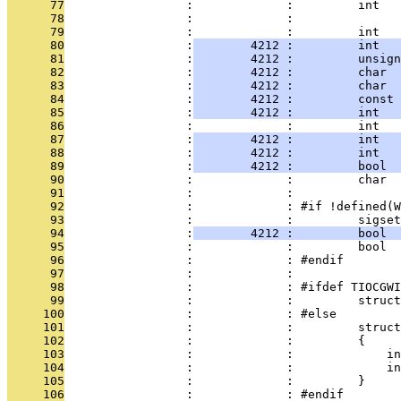
      77
                 :             :         int   
      78
                 :             :               
      79
                 :             :         int   
      80
                 :
        4212 :         int   
      81
                 :
        4212 :         unsign
      82
                 :
        4212 :         char  
      83
                 :
        4212 :         char  
      84
                 :
        4212 :         const 
      85
                 :
        4212 :         int   
      86
                 :             :         int   
      87
                 :
        4212 :         int   
      88
                 :
        4212 :         int   
      89
                 :
        4212 :         bool  
      90
                 :             :         char  
      91
                 :             : 
      92
                 :             : #if !defined(W
      93
                 :             :         sigset
      94
                 :
        4212 :         bool  
      95
                 :             :         bool  
      96
                 :             : #endif
      97
                 :             : 
      98
                 :             : #ifdef TIOCGWI
      99
                 :             :         struct
     100
                 :             : #else
     101
                 :             :         struct
     102
                 :             :         {
     103
                 :             :             in
     104
                 :             :             in
     105
                 :             :         }     
     106
                 :             : #endif