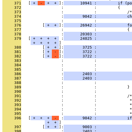
     371
   [
 + 
 - 
 + 
 + 
]:
       10941 :         if (po
     372
                 :             :         {
     373
                 :             :             /*
     374
                 :
        9042 :             ch
     375
                 :             : 
     376
         [
 + 
 + 
]:
       26942 :             f
     377
                 :             :             {
     378
                 :
       20303 :               
     379
   [
 + 
 + 
 + 
 + 
 :
       24025 :               
 + 
 + 
 + 
 + 
     380
         [
 + 
 + 
]:
        3725 :               
     381
         [
 + 
 - 
]:
        3722 :               
     382
         [
 + 
 - 
]:
        3722 :               
     383
                 :             :               
     384
                 :             :               
     385
                 :             :               
     386
                 :
        2403 :               
     387
                 :
        2403 :               
     388
                 :             :               
     389
                 :             :             }
     390
                 :             : 
     391
                 :             :             /*
     392
                 :             :              *
     393
                 :             :              *
     394
                 :             :              *
     395
                 :             :              *
     396
   [
 + 
 + 
 + 
 - 
 :
        9042 :             if
 + 
 + 
     397
         [
 + 
 + 
]:
        9003 :               
     398
                 :
        2403 :              