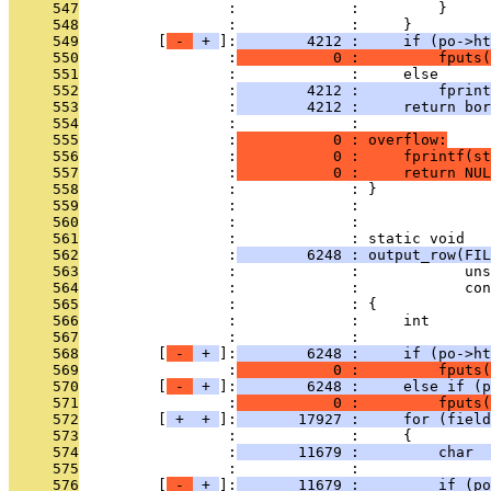
     547
                 :             :         }
     548
                 :             :     }
     549
         [
 - 
 + 
]:
        4212 :     if (po->ht
     550
                 :
           0 :         fputs(
     551
                 :             :     else
     552
                 :
        4212 :         fprin
     553
                 :
        4212 :     return bor
     554
                 :             : 
     555
                 :
           0 : overflow:
     556
                 :
           0 :     fprintf(st
     557
                 :
           0 :     return NUL
     558
                 :             : }
     559
                 :             : 
     560
                 :             : 
     561
                 :             : static void
     562
                 :
        6248 : output_row(FIL
     563
                 :             :            uns
     564
                 :             :            con
     565
                 :             : {
     566
                 :             :     int       
     567
                 :             : 
     568
         [
 - 
 + 
]:
        6248 :     if (po->ht
     569
                 :
           0 :         fputs(
     570
         [
 - 
 + 
]:
        6248 :     else if (p
     571
                 :
           0 :         fputs(
     572
         [
 + 
 + 
]:
       17927 :     for (field
     573
                 :             :     {
     574
                 :
       11679 :         char  
     575
                 :             : 
     576
         [
 - 
 + 
]:
       11679 :         if (po