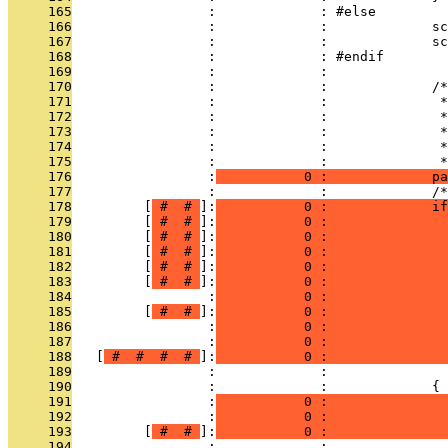
     165
                 :             : #else
     166
                 :             :             sc
     167
                 :             :             sc
     168
                 :             : #endif
     169
                 :             : 
     170
                 :             :             /*
     171
                 :             :              *
     172
                 :             :              *
     173
                 :             :              *
     174
                 :             :              *
     175
                 :             :              *
     176
                 :
           0 :             pa
     177
                 :             :             /*
     178
         [
 # 
 # 
]:
           0 :             i
     179
         [
 # 
 # 
]:
           0 :               
     180
         [
 # 
 # 
]:
           0 :               
     181
         [
 # 
 # 
]:
           0 :               
     182
         [
 # 
 # 
]:
           0 :               
     183
         [
 # 
 # 
]:
           0 :               
     184
                 :
           0 :               
     185
         [
 # 
 # 
]:
           0 :               
     186
                 :
           0 :               
     187
                 :
           0 :               
     188
   [
 # 
 # 
 # 
 # 
]:
           0 :               
     189
                 :             :               
     190
                 :             :             {
     191
                 :
           0 :               
     192
                 :
           0 :               
     193
         [
 # 
 # 
]:
           0 :               
     194
                 :             :               