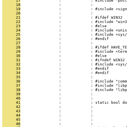
      17
                 :             : #include "post
      18
                 :             : 
      19
                 :             : #include <sign
      20
                 :             : 
      21
                 :             : #ifdef WIN32
      22
                 :             : #include "win3
      23
                 :             : #else
      24
                 :             : #include <unis
      25
                 :             : #include <sys/
      26
                 :             : #endif
      27
                 :             : 
      28
                 :             : #ifdef HAVE_TE
      29
                 :             : #include <term
      30
                 :             : #else
      31
                 :             : #ifndef WIN32
      32
                 :             : #include <sys/
      33
                 :             : #endif
      34
                 :             : #endif
      35
                 :             : 
      36
                 :             : #include "comm
      37
                 :             : #include "libp
      38
                 :             : #include "libp
      39
                 :             : 
      40
                 :             : 
      41
                 :             : static bool do
      42
                 :             :               
      43
                 :             :               
      44
                 :             :               
      45
                 :             :               
      46
                 :             :              