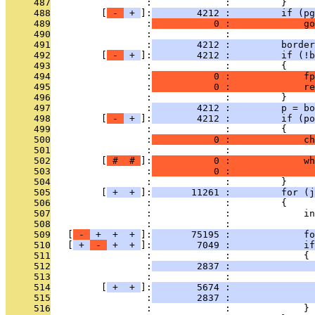
     487
                 :             :         }
     488
         [
 - 
 + 
]:
        4212 :         if (pg
     489
                 :
           0 :             go
     490
                 :             : 
     491
                 :
        4212 :         border
     492
         [
 - 
 + 
]:
        4212 :         if (!b
     493
                 :             :         {
     494
                 :
           0 :             fp
     495
                 :
           0 :             re
     496
                 :             :         }
     497
                 :
        4212 :         p = bo
     498
         [
 - 
 + 
]:
        4212 :         if (po
     499
                 :             :         {
     500
                 :
           0 :             ch
     501
                 :             : 
     502
         [
 # 
 # 
]:
           0 :             wh
     503
                 :
           0 :               
     504
                 :             :         }
     505
         [
 + 
 + 
]:
       11261 :         for (j
     506
                 :             :         {
     507
                 :             :             in
     508
                 :             : 
     509
   [
 - 
 + 
 + 
 + 
]:
       75195 :             fo
     510
   [
 + 
 - 
 + 
 + 
]:
        7049 :             if
     511
                 :             :             {
     512
                 :
        2837 :               
     513
                 :             : 
     514
         [
 + 
 + 
]:
        5674 :               
     515
                 :
        2837 :               
     516
                 :             :             }