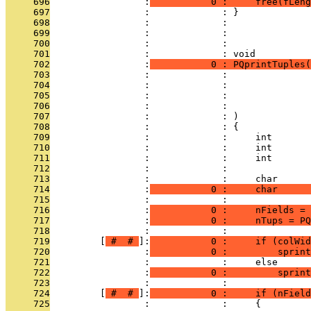
     696
                 :
           0 :     free(fLeng
     697
                 :             : }
     698
                 :             : 
     699
                 :             : 
     700
                 :             : 
     701
                 :             : void
     702
                 :
           0 : PQprintTuples(
     703
                 :             :               
     704
                 :             :               
     705
                 :             :               
     706
                 :             :               
     707
                 :             : )
     708
                 :             : {
     709
                 :             :     int       
     710
                 :             :     int       
     711
                 :             :     int       
     712
                 :             :               
     713
                 :             :     char      
     714
                 :
           0 :     char      
     715
                 :             : 
     716
                 :
           0 :     nFields = 
     717
                 :
           0 :     nTups = PQ
     718
                 :             : 
     719
         [
 # 
 # 
]:
           0 :     if (colWid
     720
                 :
           0 :         sprint
     721
                 :             :     else
     722
                 :
           0 :         sprint
     723
                 :             : 
     724
         [
 # 
 # 
]:
           0 :     if (nField
     725
                 :             :     {         