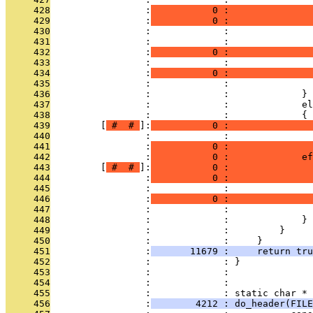
     428
                 :
           0 :               
     429
                 :
           0 :               
     430
                 :             :               
     431
                 :             :               
     432
                 :
           0 :               
     433
                 :             :               
     434
                 :
           0 :               
     435
                 :             :               
     436
                 :             :             }
     437
                 :             :             el
     438
                 :             :             {
     439
         [
 # 
 # 
]:
           0 :               
     440
                 :             :               
     441
                 :
           0 :               
     442
                 :
           0 :             ef
     443
         [
 # 
 # 
]:
           0 :               
     444
                 :
           0 :               
     445
                 :             :               
     446
                 :
           0 :               
     447
                 :             :               
     448
                 :             :             }
     449
                 :             :         }
     450
                 :             :     }
     451
                 :
       11679 :     return tru
     452
                 :             : }
     453
                 :             : 
     454
                 :             : 
     455
                 :             : static char *
     456
                 :
        4212 : do_header(FILE