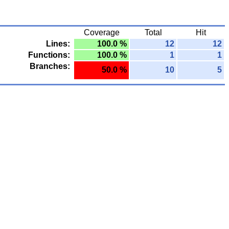
Coverage
Total
Hit
Lines:
100.0 %
12
12
Functions:
100.0 %
1
1
Branches:
50.0 %
10
5