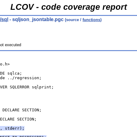
LCOV - code coverage report
/sql
- sqljson_jsontable.pgc
(source /
functions
)
ot executed
o.h>
DE sqlca;
de ../regression;
VER SQLERROR sqlprint;
 DECLARE SECTION;
ECLARE SECTION;
, stderr);