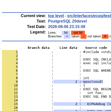
Current view:
top level
-
src/interfaces/ecpg/test
Test:
PostgreSQL 20devel
Test Date:
2026-08-06 23:15:49
Legend:
Lines:
hit
not hit
Branches:
+
taken
-
not taken
#
n
             Branch data     Line data    Source code
       1
                 :             : #include <stdi
       2
                 :             : 
       3
                 :             : EXEC SQL INCLU
       4
                 :             : exec sql inclu
       5
                 :             : 
       6
                 :             : EXEC SQL WHENE
       7
                 :             : 
       8
                 :             : int
       9
                 :
           2 : main(void)
      10
                 :             : {
      11
                 :             : EXEC SQL BEGIN
      12
                 :             :   int foo;
      13
                 :             : EXEC SQL END D
      14
                 :             : 
      15
                 :
           2 :   ECPGdebug (1
      16
                 :             : 