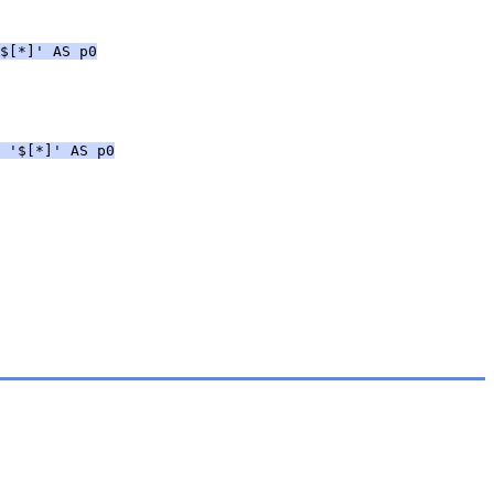
$[*]' AS p0
 '$[*]' AS p0