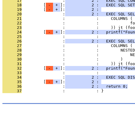
      17
                 :
           2 :   EXEC SQL CON
      18
         [
 - 
 + 
]:
           2 :   EXEC SQL SET
      19
         [
 - 
 + 
]:
           2 : 
      20
                 :
           2 :   EXEC SQL SEL
      21
                 :             :     COLUMNS (
      22
                 :             :             fo
      23
                 :             :     )) jt (foo
      24
         [
 - 
 + 
]:
           2 :   printf("Foun
      25
                 :             : 
      26
                 :
           2 :   EXEC SQL SEL
      27
                 :             :     COLUMNS (
      28
                 :             :         NESTED
      29
                 :             :             NE
      30
                 :             :         )
      31
                 :             :     )) jt (foo
      32
         [
 - 
 + 
]:
           2 :   printf("Foun
      33
                 :             : 
      34
                 :
           2 :   EXEC SQL DIS
      35
         [
 - 
 + 
]:
           2 : 
      36
                 :
           2 :   return 0;
      37
                 :             : }