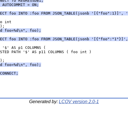
NECT TO REGRESSDB1;
 AUTOCOMMIT = ON;
ECT foo INTO :foo FROM JSON_TABLE(jsonb '[{"foo":1}]', '
o int
);
d foo=%d\n", foo);
ECT foo INTO :foo FROM JSON_TABLE(jsonb '[{"foo":"1"}]',
 '$' AS p1 COLUMNS (
STED PATH '$' AS p11 COLUMNS ( foo int )
);
d foo=%d\n", foo);
CONNECT;
Generated by:
LCOV version 2.0-1