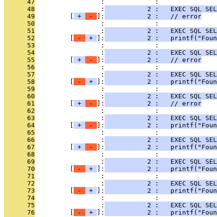
      47
                 :             : 
      48
                 :
           2 :   EXEC SQL SE
      49
         [
 + 
 - 
]:
           2 :   // error
      50
                 :             : 
      51
                 :
           2 :   EXEC SQL SE
      52
         [
 - 
 + 
]:
           2 :   printf("Foun
      53
                 :             : 
      54
                 :
           2 :   EXEC SQL SEL
      55
         [
 + 
 - 
]:
           2 :   // error
      56
                 :             : 
      57
                 :
           2 :   EXEC SQL SEL
      58
         [
 - 
 + 
]:
           2 :   printf("Foun
      59
                 :             : 
      60
                 :
           2 :   EXEC SQL SEL
      61
         [
 + 
 - 
]:
           2 :   // error
      62
                 :             : 
      63
                 :
           2 :   EXEC SQL SEL
      64
         [
 + 
 - 
]:
           2 :   printf("Foun
      65
                 :             : 
      66
                 :
           2 :   EXEC SQL SE
      67
         [
 + 
 - 
]:
           2 :   printf("Foun
      68
                 :             : 
      69
                 :
           2 :   EXEC SQL SEL
      70
         [
 - 
 + 
]:
           2 :   printf("Foun
      71
                 :             : 
      72
                 :
           2 :   EXEC SQL SEL
      73
         [
 - 
 + 
]:
           2 :   printf("Foun
      74
                 :             : 
      75
                 :
           2 :   EXEC SQL SE
      76
         [
 - 
 + 
]:
           2 :   printf("Foun