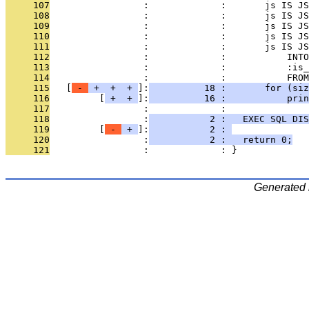
     107
                 :             :       js IS JS
     108
                 :             :       js IS JS
     109
                 :             :       js IS JS
     110
                 :             :       js IS JS
     111
                 :             :       js IS JS
     112
                 :             :           INTO
     113
                 :             :           :is_
     114
                 :             :           FROM
     115
   [
 - 
 + 
 + 
 + 
]:
          18 :       for (siz
     116
         [
 + 
 + 
]:
          16 :           prin
     117
                 :             : 
     118
                 :
           2 :   EXEC SQL DIS
     119
         [
 - 
 + 
]:
           2 : 
     120
                 :
           2 :   return 0;
     121
                 :             : }
Generated 