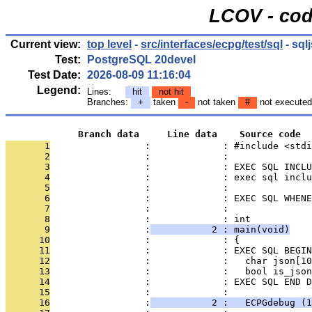
LCOV - cod
Current view:
top level
-
src/interfaces/ecpg/test/sql
- sql
Test:
PostgreSQL 20devel
Test Date:
2026-08-09 11:16:04
Legend:
Lines:
hit
not hit
Branches:
+
taken
-
not taken
#
not executed
             Branch data     Line data    Source code
       1
                 :             : #include <stdi
       2
                 :             : 
       3
                 :             : EXEC SQL INCLU
       4
                 :             : exec sql inclu
       5
                 :             : 
       6
                 :             : EXEC SQL WHENE
       7
                 :             : 
       8
                 :             : int
       9
                 :
           2 : main(void)
      10
                 :             : {
      11
                 :             : EXEC SQL BEGIN
      12
                 :             :   char json[10
      13
                 :             :   bool is_json
      14
                 :             : EXEC SQL END D
      15
                 :             : 
      16
                 :
           2 :   ECPGdebug (1