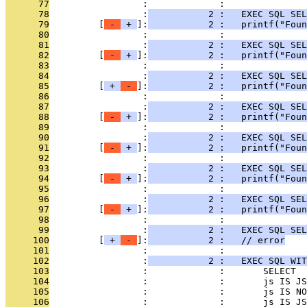
      77
                 :             : 
      78
                 :
           2 :   EXEC SQL SEL
      79
         [
 - 
 + 
]:
           2 :   printf("Foun
      80
                 :             : 
      81
                 :
           2 :   EXEC SQL SEL
      82
         [
 - 
 + 
]:
           2 :   printf("Foun
      83
                 :             : 
      84
                 :
           2 :   EXEC SQL SEL
      85
         [
 + 
 - 
]:
           2 :   printf("Foun
      86
                 :             : 
      87
                 :
           2 :   EXEC SQL SEL
      88
         [
 - 
 + 
]:
           2 :   printf("Foun
      89
                 :             : 
      90
                 :
           2 :   EXEC SQL SEL
      91
         [
 - 
 + 
]:
           2 :   printf("Foun
      92
                 :             : 
      93
                 :
           2 :   EXEC SQL SEL
      94
         [
 - 
 + 
]:
           2 :   printf("Foun
      95
                 :             : 
      96
                 :
           2 :   EXEC SQL SEL
      97
         [
 - 
 + 
]:
           2 :   printf("Foun
      98
                 :             : 
      99
                 :
           2 :   EXEC SQL SEL
     100
         [
 + 
 - 
]:
           2 :   // error
     101
                 :             : 
     102
                 :
           2 :   EXEC SQL WI
     103
                 :             :       SELECT
     104
                 :             :       js IS JS
     105
                 :             :       js IS NO
     106
                 :             :       js IS JS