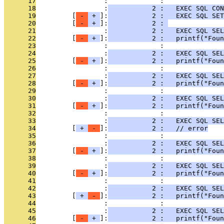
      17
                 :             : 
      18
                 :
           2 :   EXEC SQL CON
      19
         [
 - 
 + 
]:
           2 :   EXEC SQL SET
      20
         [
 - 
 + 
]:
           2 : 
      21
                 :
           2 :   EXEC SQL SEL
      22
         [
 - 
 + 
]:
           2 :   printf("Foun
      23
                 :             : 
      24
                 :
           2 :   EXEC SQL SEL
      25
         [
 - 
 + 
]:
           2 :   printf("Foun
      26
                 :             : 
      27
                 :
           2 :   EXEC SQL SEL
      28
         [
 - 
 + 
]:
           2 :   printf("Foun
      29
                 :             : 
      30
                 :
           2 :   EXEC SQL SEL
      31
         [
 - 
 + 
]:
           2 :   printf("Foun
      32
                 :             : 
      33
                 :
           2 :   EXEC SQL SEL
      34
         [
 + 
 - 
]:
           2 :   // error
      35
                 :             : 
      36
                 :
           2 :   EXEC SQL SEL
      37
         [
 - 
 + 
]:
           2 :   printf("Foun
      38
                 :             : 
      39
                 :
           2 :   EXEC SQL SEL
      40
         [
 - 
 + 
]:
           2 :   printf("Foun
      41
                 :             : 
      42
                 :
           2 :   EXEC SQL SE
      43
         [
 + 
 - 
]:
           2 :   printf("Foun
      44
                 :             : 
      45
                 :
           2 :   EXEC SQL SEL
      46
         [
 - 
 + 
]:
           2 :   printf("Foun