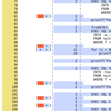
      77
                 :
           2 :     EXEC SQL S
      78
                 :             :          INTO 
      79
                 :             :          FROM 
      80
                 :             :          WHERE
      81
         [
 - 
 + 
]:
           2 : 
      82
                 :
           2 :     printf("Fo
      83
                 :             : 
      84
                 :
           2 :     f=140787;
      85
                 :
           2 :     EXEC SQL S
      86
                 :             :      INTO :a,:
      87
                 :             :      FROM test
      88
                 :             :      WHERE f =
      89
         [
 - 
 + 
]:
           2 : 
      90
         [
 + 
 + 
]:
          22 :     for (i = 0
      91
                 :
          20 :         printf
      92
                 :             : 
      93
                 :
           2 :     printf("Fo
      94
                 :             : 
      95
                 :
           2 :     EXEC SQL S
      96
                 :             :      INTO :tex
      97
                 :             :      FROM test
      98
                 :             :      WHERE f =
      99
         [
 - 
 + 
]:
           2 : 
     100
                 :
           2 :     printf("Fo
     101
                 :             : 
     102
                 :
           2 :     EXEC SQL D
     103
         [
 - 
 + 
]:
           2 : 
     104
                 :
           2 :     EXEC SQL C
     105
         [
 - 
 + 
]:
           2 : 
     106
                 :
           2 :     EXEC SQL D