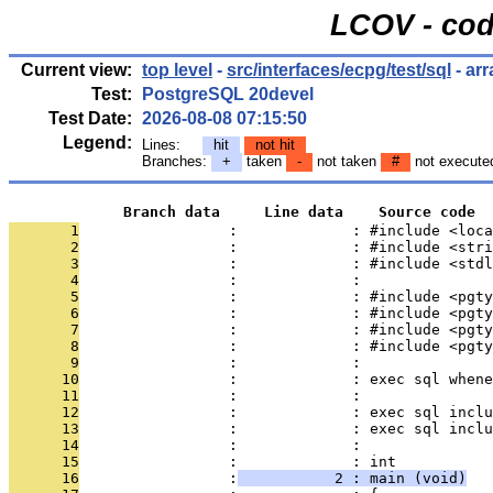
LCOV - cod
Current view:
top level
-
src/interfaces/ecpg/test/sql
- ar
Test:
PostgreSQL 20devel
Test Date:
2026-08-08 07:15:50
Legend:
Lines:
hit
not hit
Branches:
+
taken
-
not taken
#
not execute
             Branch data     Line data    Source code
       1
                 :             : #include <loca
       2
                 :             : #include <stri
       3
                 :             : #include <stdl
       4
                 :             : 
       5
                 :             : #include <pgty
       6
                 :             : #include <pgty
       7
                 :             : #include <pgty
       8
                 :             : #include <pgty
       9
                 :             : 
      10
                 :             : exec sql whene
      11
                 :             : 
      12
                 :             : exec sql inclu
      13
                 :             : exec sql inclu
      14
                 :             : 
      15
                 :             : int
      16
                 :
           2 : main (void)