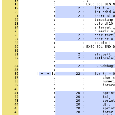
      17
                 :             : {
      18
                 :             : EXEC SQL BEGIN
      19
                 :
           2 :     int i = 1,
      20
                 :
           2 :     int *did =
      21
                 :
           2 :     short a[1
      22
                 :             :     timestamp 
      23
                 :             :     date d[10]
      24
                 :             :     interval i
      25
                 :             :     numeric n[
      26
                 :
           2 :     char text[
      27
                 :
           2 :     char *t = 
      28
                 :             :     double f;
      29
                 :             : EXEC SQL END D
      30
                 :             : 
      31
                 :
           2 :     strcpy(t, 
      32
                 :
           2 :     setlocale(
      33
                 :             : 
      34
                 :
           2 :     ECPGdebug(
      35
                 :             : 
      36
         [
 + 
 + 
]:
          22 :     for (j = 0
      37
                 :             :         char s
      38
                 :             :         numeri
      39
                 :             :         interv
      40
                 :             : 
      41
                 :
          20 :         sprint
      42
                 :
          20 :         ts[j] 
      43
                 :
          20 :         sprin
      44
                 :
          20 :         d[j] =
      45
                 :
          20 :         sprint
      46
                 :
          20 :         inter