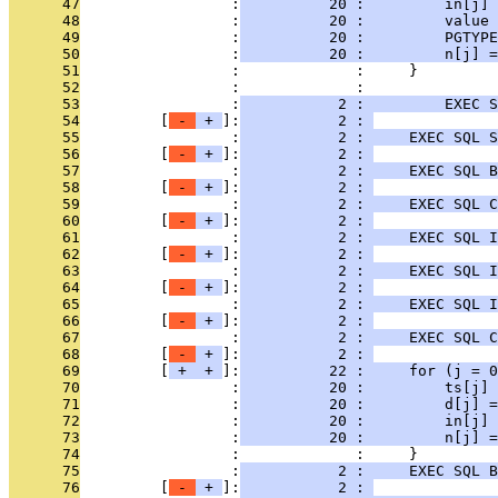
      47
                 :
          20 :         in[j] 
      48
                 :
          20 :         value 
      49
                 :
          20 :         PGTYPE
      50
                 :
          20 :         n[j] =
      51
                 :             :     }
      52
                 :             : 
      53
                 :
           2 :         EXEC S
      54
         [
 - 
 + 
]:
           2 : 
      55
                 :
           2 :     EXEC SQL S
      56
         [
 - 
 + 
]:
           2 : 
      57
                 :
           2 :     EXEC SQL B
      58
         [
 - 
 + 
]:
           2 : 
      59
                 :
           2 :     EXEC SQL C
      60
         [
 - 
 + 
]:
           2 : 
      61
                 :
           2 :     EXEC SQL I
      62
         [
 - 
 + 
]:
           2 : 
      63
                 :
           2 :     EXEC SQL I
      64
         [
 - 
 + 
]:
           2 : 
      65
                 :
           2 :     EXEC SQL I
      66
         [
 - 
 + 
]:
           2 : 
      67
                 :
           2 :     EXEC SQL C
      68
         [
 - 
 + 
]:
           2 : 
      69
         [
 + 
 + 
]:
          22 :     for (j = 0
      70
                 :
          20 :         ts[j] 
      71
                 :
          20 :         d[j] =
      72
                 :
          20 :         in[j] 
      73
                 :
          20 :         n[j] =
      74
                 :             :     }
      75
                 :
           2 :     EXEC SQL B
      76
         [
 - 
 + 
]:
           2 : 