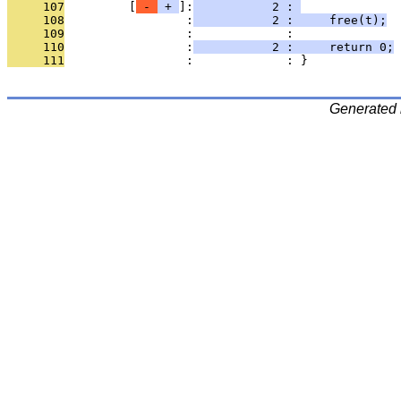
     107
         [
 - 
 + 
]:
           2 : 
     108
                 :
           2 :     free(t);
     109
                 :             : 
     110
                 :
           2 :     return 0;
     111
                 :             : }
Generated 