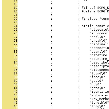
      17
                 :             :  */
      18
                 :             : 
      19
                 :             : #ifndef ECPG_K
      20
                 :             : #define ECPG_K
      21
                 :             : 
      22
                 :             : #include "comm
      23
                 :             : 
      24
                 :             : static const c
      25
                 :             :     "allocate\
      26
                 :             :     "autocommi
      27
                 :             :     "bool\0"
      28
                 :             :     "break\0"
      29
                 :             :     "cardinali
      30
                 :             :     "connect\0
      31
                 :             :     "count\0"
      32
                 :             :     "datetime_
      33
                 :             :     "datetime_
      34
                 :             :     "describe\
      35
                 :             :     "descripto
      36
                 :             :     "disconnec
      37
                 :             :     "found\0"
      38
                 :             :     "free\0"
      39
                 :             :     "get\0"
      40
                 :             :     "go\0"
      41
                 :             :     "goto\0"
      42
                 :             :     "identifie
      43
                 :             :     "indicator
      44
                 :             :     "key_membe
      45
                 :             :     "length\0"
      46
                 :             :     "long\0"