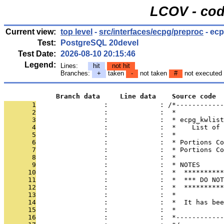
LCOV - cod
Current view:
top level
-
src/interfaces/ecpg/preproc
- ecp
Test:
PostgreSQL 20devel
Test Date:
2026-08-10 20:15:46
Legend:
Lines:
hit
not hit
Branches:
+
taken
-
not taken
#
not executed
             Branch data     Line data    Source code
       1
                 :             : /*------------
       2
                 :             :  *
       3
                 :             :  * ecpg_kwlist
       4
                 :             :  *    List of
       5
                 :             :  *
       6
                 :             :  * Portions Co
       7
                 :             :  * Portions Co
       8
                 :             :  *
       9
                 :             :  * NOTES
      10
                 :             :  *  **********
      11
                 :             :  *  *** DO NOT
      12
                 :             :  *  **********
      13
                 :             :  *
      14
                 :             :  *  It has bee
      15
                 :             :  *
      16
                 :             :  *------------