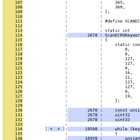
     107
                 :             :     365,
     108
                 :             :     369,
     109
                 :             : };
     110
                 :             : 
     111
                 :             : #define SCANEC
     112
                 :             : 
     113
                 :             : static int
     114
                 :
        2678 : ScanECPGKeywor
     115
                 :             : {
     116
                 :             :     static con
     117
                 :             :         0,    
     118
                 :             :         0,    
     119
                 :             :         127,  
     120
                 :             :         127,  
     121
                 :             :         0,    
     122
                 :             :         16,   
     123
                 :             :         21,   
     124
                 :             :         127,  
     125
                 :             :         127,  
     126
                 :             :         0,    
     127
                 :             :         19,   
     128
                 :             :     };
     129
                 :             : 
     130
                 :
        2678 :     const unsi
     131
                 :
        2678 :     uint32    
     132
                 :
        2678 :     uint32    
     133
                 :             : 
     134
         [
 + 
 + 
]:
       19598 :     while (key
     135
                 :             :     {
     136
                 :
       16920 :         unsign