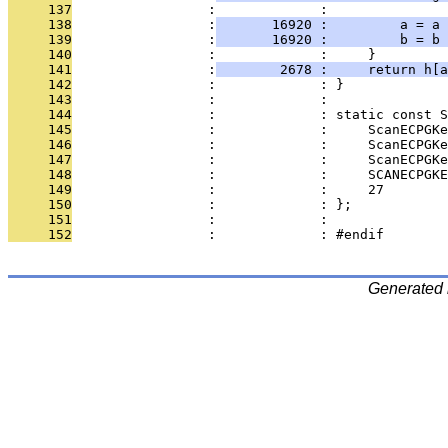
     137
                 :             : 
     138
                 :
       16920 :         a = a 
     139
                 :
       16920 :         b = b 
     140
                 :             :     }
     141
                 :
        2678 :     return h[a
     142
                 :             : }
     143
                 :             : 
     144
                 :             : static const 
     145
                 :             :     ScanECPGKe
     146
                 :             :     ScanECPGKe
     147
                 :             :     ScanECPGKe
     148
                 :             :     SCANECPGKE
     149
                 :             :     27
     150
                 :             : };
     151
                 :             : 
     152
                 :             : #endif        
Generated 