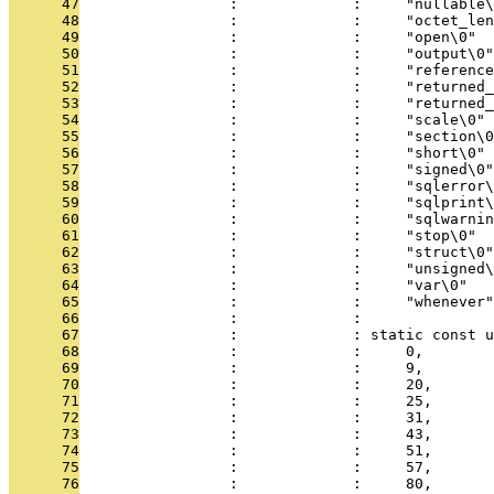
      47
                 :             :     "nullable\
      48
                 :             :     "octet_len
      49
                 :             :     "open\0"
      50
                 :             :     "output\0"
      51
                 :             :     "reference
      52
                 :             :     "returned_
      53
                 :             :     "returned_
      54
                 :             :     "scale\0"
      55
                 :             :     "section\0
      56
                 :             :     "short\0"
      57
                 :             :     "signed\0"
      58
                 :             :     "sqlerror\
      59
                 :             :     "sqlprint\
      60
                 :             :     "sqlwarnin
      61
                 :             :     "stop\0"
      62
                 :             :     "struct\0"
      63
                 :             :     "unsigned\
      64
                 :             :     "var\0"
      65
                 :             :     "whenever"
      66
                 :             : 
      67
                 :             : static const u
      68
                 :             :     0,
      69
                 :             :     9,
      70
                 :             :     20,
      71
                 :             :     25,
      72
                 :             :     31,
      73
                 :             :     43,
      74
                 :             :     51,
      75
                 :             :     57,
      76
                 :             :     80,