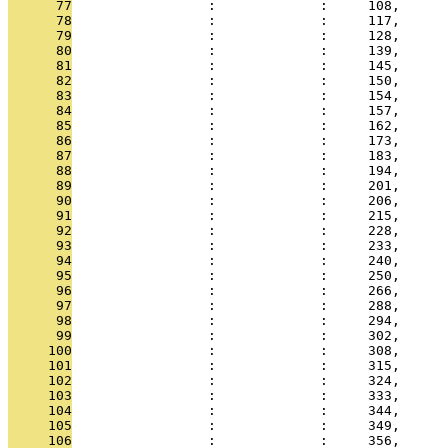
      77
                 :             :     108,
      78
                 :             :     117,
      79
                 :             :     128,
      80
                 :             :     139,
      81
                 :             :     145,
      82
                 :             :     150,
      83
                 :             :     154,
      84
                 :             :     157,
      85
                 :             :     162,
      86
                 :             :     173,
      87
                 :             :     183,
      88
                 :             :     194,
      89
                 :             :     201,
      90
                 :             :     206,
      91
                 :             :     215,
      92
                 :             :     228,
      93
                 :             :     233,
      94
                 :             :     240,
      95
                 :             :     250,
      96
                 :             :     266,
      97
                 :             :     288,
      98
                 :             :     294,
      99
                 :             :     302,
     100
                 :             :     308,
     101
                 :             :     315,
     102
                 :             :     324,
     103
                 :             :     333,
     104
                 :             :     344,
     105
                 :             :     349,
     106
                 :             :     356,