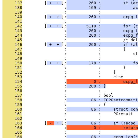
     137
         [
 + 
 + 
]:
         260 :         if (ac
     138
                 :
         169 :             ac
     139
                 :             : 
     140
         [
 + 
 + 
]:
         260 :         ecpg_l
     141
                 :             : 
     142
         [
 + 
 + 
]:
        5110 :         for (
     143
                 :
         260 :         ecpg_f
     144
                 :
         260 :         ecpg_f
     145
                 :             :         /* del
     146
         [
 + 
 + 
]:
         260 :         if (al
     147
                 :             :         {
     148
                 :             :             st
     149
                 :             : 
     150
         [
 + 
 + 
]:
         178 :             f
     151
                 :             :         }
     152
                 :             :     }
     153
                 :             :     else
     154
                 :
           0 :         ecpg_l
     155
                 :
         260 : }
     156
                 :             : 
     157
                 :             : bool
     158
                 :
          86 : ECPGsetcommit(
     159
                 :             : {
     160
                 :
          86 :     struct con
     161
                 :             :     PGresult  
     162
                 :             : 
     163
         [
 - 
 + 
]:
          86 :     if (!ecpg_
     164
                 :
           0 :         return
     165
                 :             : 
     166
                 :
          86 :     ecpg_log("