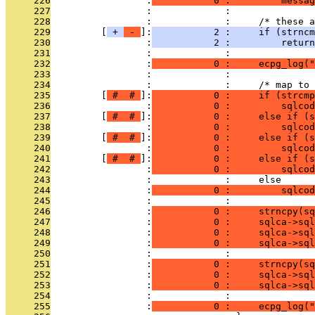
     226
                 :
           0 :         messag
     227
                 :             : 
     228
                 :             :     /* these a
     229
         [
 + 
 - 
]:
           2 :     if (strnc
     230
                 :
           2 :         return
     231
                 :             : 
     232
                 :
           0 :     ecpg_log("
     233
                 :             : 
     234
                 :             :     /* map to 
     235
         [
 # 
 # 
]:
           0 :     if (strcmp
     236
                 :
           0 :         sqlcod
     237
         [
 # 
 # 
]:
           0 :     else if (s
     238
                 :
           0 :         sqlcod
     239
         [
 # 
 # 
]:
           0 :     else if (
     240
                 :
           0 :         sqlcod
     241
         [
 # 
 # 
]:
           0 :     else if (s
     242
                 :
           0 :         sqlcod
     243
                 :             :     else
     244
                 :
           0 :         sqlcod
     245
                 :             : 
     246
                 :
           0 :     strncpy(sq
     247
                 :
           0 :     sqlca->sql
     248
                 :
           0 :     sqlca->sql
     249
                 :
           0 :     sqlca->sql
     250
                 :             : 
     251
                 :
           0 :     strncpy(sq
     252
                 :
           0 :     sqlca->sql
     253
                 :
           0 :     sqlca->sql
     254
                 :             : 
     255
                 :
           0 :     ecpg_log("