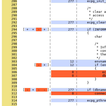
     286
                 :
         277 :     ecpg_init_
     287
                 :             : 
     288
                 :             :     /*
     289
                 :             :      * clear a
     290
                 :             :      * access 
     291
                 :             :      */
     292
                 :
         277 :     ecpg_clear
     293
                 :             : 
     294
   [
 + 
 + 
 - 
 + 
]:
         277 :     if (INFORM
     295
                 :             :     {
     296
                 :             :         char  
     297
                 :             : 
     298
                 :             :         /*
     299
                 :             :          * Inf
     300
                 :             :          * con
     301
                 :             :          * the
     302
                 :             :          */
     303
                 :
          12 :         envnam
     304
         [
 - 
 + 
]:
          12 :         if (en
     305
                 :             :         {
     306
                 :
           0 :             ec
     307
                 :
           0 :             db
     308
                 :             :         }
     309
                 :             :     }
     310
                 :             : 
     311
   [
 - 
 + 
 - 
 - 
]:
         277 :     if (dbname
     312
                 :
           0 :         connec
     313
                 :             : 
     314
                 :
         277 :     ecpg_pthre
     315
                 :             : 