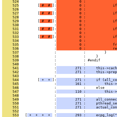
     524
                 :
           0 :              
     525
         [
 # 
 # 
]:
           0 :             if
     526
                 :
           0 :               
     527
         [
 # 
 # 
]:
           0 :             if
     528
                 :
           0 :               
     529
         [
 # 
 # 
]:
           0 :             if
     530
                 :
           0 :               
     531
         [
 # 
 # 
]:
           0 :             if
     532
                 :
           0 :               
     533
         [
 # 
 # 
]:
           0 :             if
     534
                 :
           0 :               
     535
                 :
           0 :             fr
     536
                 :
           0 :             re
     537
                 :             :         }
     538
                 :             :     }
     539
                 :             : #endif
     540
                 :             : 
     541
                 :
         271 :     this->cach
     542
                 :
         271 :     this->prep
     543
                 :             : 
     544
         [
 + 
 + 
]:
         271 :     if (all_co
     545
                 :
         161 :         this->
     546
                 :             :     else
     547
                 :
         110 :         this->
     548
                 :             : 
     549
                 :
         271 :     all_connec
     550
                 :
         271 :     pthread_se
     551
                 :
         271 :     actual_co
     552
                 :             : 
     553
   [
 + 
 + 
 + 
 + 
 :
         293 :     ecpg_log("