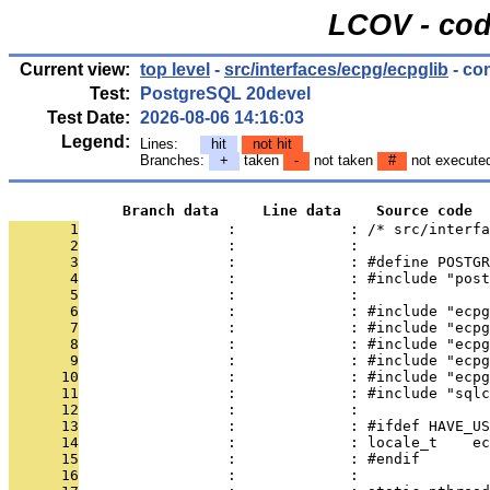
LCOV - cod
Current view:
top level
-
src/interfaces/ecpg/ecpglib
- co
Test:
PostgreSQL 20devel
Test Date:
2026-08-06 14:16:03
Legend:
Lines:
hit
not hit
Branches:
+
taken
-
not taken
#
not execute
             Branch data     Line data    Source code
       1
                 :             : /* src/interfa
       2
                 :             : 
       3
                 :             : #define POSTGR
       4
                 :             : #include "post
       5
                 :             : 
       6
                 :             : #include "ecpg
       7
                 :             : #include "ecpg
       8
                 :             : #include "ecpg
       9
                 :             : #include "ecpg
      10
                 :             : #include "ecpg
      11
                 :             : #include "sqlc
      12
                 :             : 
      13
                 :             : #ifdef HAVE_US
      14
                 :             : locale_t    ec
      15
                 :             : #endif
      16
                 :             : 