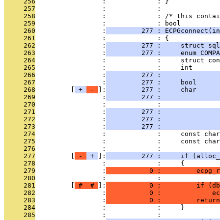
     256
                 :             : }
     257
                 :             : 
     258
                 :             : /* this contai
     259
                 :             : bool
     260
                 :
         277 : ECPGconnect(in
     261
                 :             : {
     262
                 :
         277 :     struct sql
     263
                 :
         277 :     enum COMPA
     264
                 :             :     struct con
     265
                 :             :     int       
     266
                 :
         277 :              
     267
                 :
         277 :     bool      
     268
         [
 + 
 - 
]:
         277 :     char      
     269
                 :
         277 :               
     270
                 :             :               
     271
                 :
         277 :               
     272
                 :
         277 :               
     273
                 :
         277 :               
     274
                 :             :     const char
     275
                 :             :     const char
     276
                 :             : 
     277
         [
 - 
 + 
]:
         277 :     if (alloc_
     278
                 :             :     {
     279
                 :
           0 :         ecpg_r
     280
                 :             :               
     281
         [
 # 
 # 
]:
           0 :         if (db
     282
                 :
           0 :             ec
     283
                 :
           0 :         return
     284
                 :             :     }
     285
                 :             : 