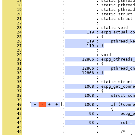
      17
                 :             : static pthread
      18
                 :             : static pthread
      19
                 :             : static pthread
      20
                 :             : static struct 
      21
                 :             : static struct
      22
                 :             : 
      23
                 :             : static void
      24
                 :
         119 : ecpg_actual_co
      25
                 :             : {
      26
                 :
         119 :     pthread_ke
      27
                 :
         119 : }
      28
                 :             : 
      29
                 :             : void
      30
                 :
       12866 : ecpg_pthreads_
      31
                 :             : {
      32
                 :
       12866 :     pthread_on
      33
                 :
       12866 : }
      34
                 :             : 
      35
                 :             : static struct 
      36
                 :
        1068 : ecpg_get_conne
      37
                 :             : {
      38
                 :
        1068 :     struct con
      39
                 :             : 
      40
   [
 + 
 - 
 + 
 + 
]:
        1068 :     if ((conne
      41
                 :             :     {
      42
                 :
          93 :         ecpg_p
      43
                 :             : 
      44
                 :
          93 :         ret = 
      45
                 :             : 
      46
                 :             :         /*