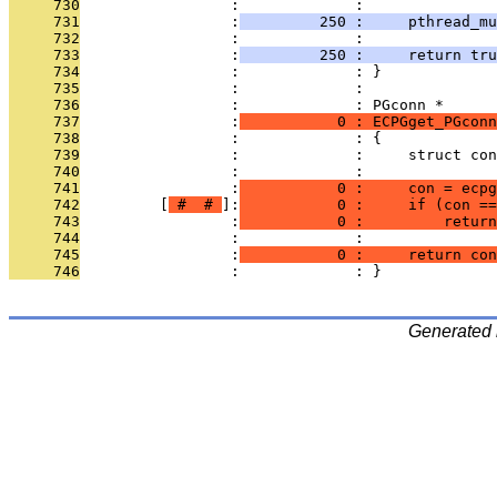
     730
                 :             : 
     731
                 :
         250 :     pthread_mu
     732
                 :             : 
     733
                 :
         250 :     return tru
     734
                 :             : }
     735
                 :             : 
     736
                 :             : PGconn *
     737
                 :
           0 : ECPGget_PGconn
     738
                 :             : {
     739
                 :             :     struct con
     740
                 :             : 
     741
                 :
           0 :     con = ecpg
     742
         [
 # 
 # 
]:
           0 :     if (con ==
     743
                 :
           0 :         return
     744
                 :             : 
     745
                 :
           0 :     return con
     746
                 :             : }
Generated 