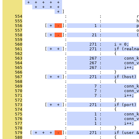
 + 
 + 
 + 
 + 
 + 
 + 
 + 
 + 
 + 
 + 
     554
                 :             :              r
     555
                 :             :              h
     556
         [
 + 
 - 
]:
           1 :              
     557
                 :             :              o
     558
         [
 + 
 - 
]:
          21 :              (
     559
                 :             : 
     560
                 :
         271 :     i = 0;
     561
         [
 + 
 + 
]:
         271 :     if (realna
     562
                 :             :     {
     563
                 :
         267 :         conn_k
     564
                 :
         267 :         conn_v
     565
                 :
         267 :         i++;
     566
                 :             :     }
     567
         [
 + 
 + 
]:
         271 :     if (host)
     568
                 :             :     {
     569
                 :
           7 :         conn_k
     570
                 :
           7 :         conn_v
     571
                 :
           7 :         i++;
     572
                 :             :     }
     573
         [
 + 
 + 
]:
         271 :     if (port)
     574
                 :             :     {
     575
                 :
           1 :         conn_k
     576
                 :
           1 :         conn_v
     577
                 :
           1 :         i++;
     578
                 :             :     }
     579
   [
 + 
 + 
 + 
 - 
]:
         271 :     if (user &
     580
                 :             :     {