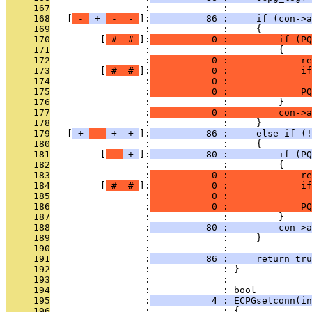
     167
                 :             : 
     168
   [
 - 
 + 
 - 
 - 
]:
          86 :     if (con->a
     169
                 :             :     {
     170
         [
 # 
 # 
]:
           0 :         if (PQ
     171
                 :             :         {
     172
                 :
           0 :             re
     173
         [
 # 
 # 
]:
           0 :             if
     174
                 :
           0 :               
     175
                 :
           0 :             PQ
     176
                 :             :         }
     177
                 :
           0 :         con->a
     178
                 :             :     }
     179
   [
 + 
 - 
 + 
 + 
]:
          86 :     else if (!
     180
                 :             :     {
     181
         [
 - 
 + 
]:
          80 :         if (PQ
     182
                 :             :         {
     183
                 :
           0 :             re
     184
         [
 # 
 # 
]:
           0 :             if
     185
                 :
           0 :               
     186
                 :
           0 :             PQ
     187
                 :             :         }
     188
                 :
          80 :         con->a
     189
                 :             :     }
     190
                 :             : 
     191
                 :
          86 :     return tru
     192
                 :             : }
     193
                 :             : 
     194
                 :             : bool
     195
                 :
           4 : ECPGsetconn(i
     196
                 :             : {