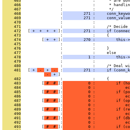
     465
                 :             :      * are don
     466
                 :             :      * handlin
     467
                 :             :      */
     468
                 :
         271 :     conn_keywo
     469
                 :
         271 :     conn_valu
     470
                 :             : 
     471
                 :             :     /* Decide
     472
   [
 + 
 + 
 + 
 + 
]:
         271 :     if (conne
     473
                 :             :     {
     474
         [
 + 
 + 
]:
         270 :         this->
     475
                 :             :              
     476
                 :             :     }
     477
                 :             :     else
     478
                 :
           1 :         this->
     479
                 :             : 
     480
                 :             :     /* Deal wi
     481
   [
 + 
 - 
 + 
 - 
 :
         271 :     if (conn_k
 - 
 + 
     482
                 :             :     {
     483
         [
 # 
 # 
]:
           0 :         if (ho
     484
                 :
           0 :             ec
     485
         [
 # 
 # 
]:
           0 :         if (po
     486
                 :
           0 :             ec
     487
         [
 # 
 # 
]:
           0 :         if (op
     488
                 :
           0 :             ec
     489
         [
 # 
 # 
]:
           0 :         if (re
     490
                 :
           0 :             ec
     491
         [
 # 
 # 
]:
           0 :         if (db
     492
                 :
           0 :             ec
     493
         [
 # 
 # 
]:
           0 :         if (co