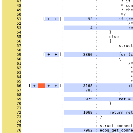
      47
                 :             :          * if 
      48
                 :             :          * con
      49
                 :             :          * the
      50
                 :             :          */
      51
         [
 + 
 + 
]:
          93 :         if (re
      52
                 :             :             /*
      53
                 :
           4 :             re
      54
                 :             :     }
      55
                 :             :     else
      56
                 :             :     {
      57
                 :             :         struct
      58
                 :             : 
      59
         [
 + 
 + 
]:
        3360 :         for (c
      60
                 :             :         {
      61
                 :             :             /*
      62
                 :             :              *
      63
                 :             :              *
      64
                 :             :              *
      65
                 :             :              *
      66
   [
 + 
 - 
 + 
 + 
]:
        3168 :             if
      67
                 :
         783 :               
      68
                 :             :         }
      69
                 :
         975 :         ret = 
      70
                 :             :     }
      71
                 :             : 
      72
                 :
        1068 :     return ret
      73
                 :             : }
      74
                 :             : 
      75
                 :             : struct connect
      76
                 :
        7962 : ecpg_get_conne