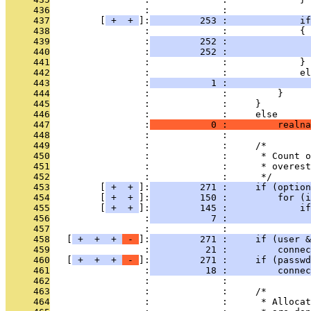
     436
                 :             : 
     437
         [
 + 
 + 
]:
         253 :             i
     438
                 :             :             {
     439
                 :
         252 :               
     440
                 :
         252 :               
     441
                 :             :             }
     442
                 :             :             el
     443
                 :
           1 :               
     444
                 :             :         }
     445
                 :             :     }
     446
                 :             :     else
     447
                 :
           0 :         realna
     448
                 :             : 
     449
                 :             :     /*
     450
                 :             :      * Count o
     451
                 :             :      * overest
     452
                 :             :      */
     453
         [
 + 
 + 
]:
         271 :     if (option
     454
         [
 + 
 + 
]:
         150 :         for (i
     455
         [
 + 
 + 
]:
         145 :             if
     456
                 :
           7 :               
     457
                 :             : 
     458
   [
 + 
 + 
 + 
 - 
]:
         271 :     if (user &
     459
                 :
          21 :         connec
     460
   [
 + 
 + 
 + 
 - 
]:
         271 :     if (passwd
     461
                 :
          18 :         connec
     462
                 :             : 
     463
                 :             :     /*
     464
                 :             :      * Allocat