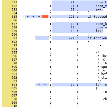
     581
                 :
          21 :         conn_k
     582
                 :
          21 :         conn_v
     583
                 :
          21 :         i++;
     584
                 :             :     }
     585
   [
 + 
 + 
 + 
 - 
]:
         271 :     if (passwd
     586
                 :             :     {
     587
                 :
          18 :         conn_k
     588
                 :
          18 :         conn_v
     589
                 :
          18 :         i++;
     590
                 :             :     }
     591
         [
 + 
 + 
]:
         271 :     if (option
     592
                 :             :     {
     593
                 :             :         char  
     594
                 :             : 
     595
                 :             :         /*
     596
                 :             :          * The
     597
                 :             :          * '&'
     598
                 :             :          * lib
     599
                 :             :          * spa
     600
                 :             :          * to 
     601
                 :             :          * bef
     602
                 :             :          * ski
     603
                 :             :          */
     604
         [
 + 
 + 
]:
          12 :         for (s
     605
                 :             :         {
     606
                 :             :             in
     607
                 :             :               
     608
                 :             :             ch
     609
                 :             :               
     610
                 :             : 