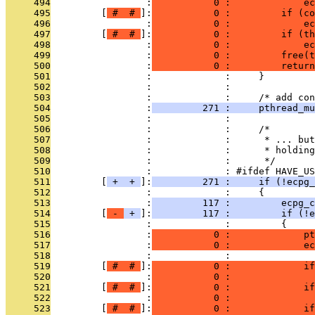
     494
                 :
           0 :             ec
     495
         [
 # 
 # 
]:
           0 :         if (co
     496
                 :
           0 :             e
     497
         [
 # 
 # 
]:
           0 :         if (th
     498
                 :
           0 :             ec
     499
                 :
           0 :         free(t
     500
                 :
           0 :         return
     501
                 :             :     }
     502
                 :             : 
     503
                 :             :     /* add con
     504
                 :
         271 :     pthread_mu
     505
                 :             : 
     506
                 :             :     /*
     507
                 :             :      * ... but
     508
                 :             :      * holding
     509
                 :             :      */
     510
                 :             : #ifdef HAVE_US
     511
         [
 + 
 + 
]:
         271 :     if (!ecpg_
     512
                 :             :     {
     513
                 :
         117 :         ecpg_c
     514
         [
 - 
 + 
]:
         117 :         if (!e
     515
                 :             :         {
     516
                 :
           0 :             pt
     517
                 :
           0 :             ec
     518
                 :             :               
     519
         [
 # 
 # 
]:
           0 :             if
     520
                 :
           0 :               
     521
         [
 # 
 # 
]:
           0 :             if
     522
                 :
           0 :               
     523
         [
 # 
 # 
]:
           0 :             if