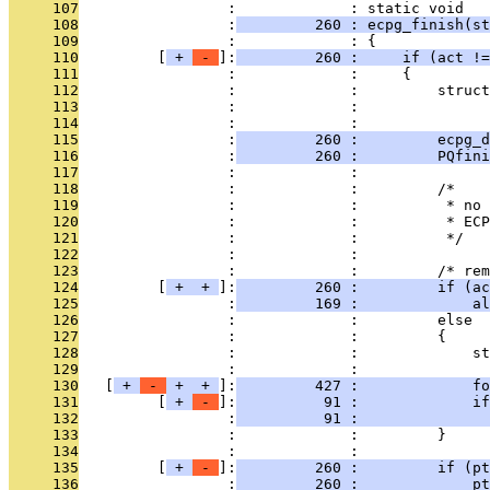
     107
                 :             : static void
     108
                 :
         260 : ecpg_finish(s
     109
                 :             : {
     110
         [
 + 
 - 
]:
         260 :     if (act !=
     111
                 :             :     {
     112
                 :             :         struc
     113
                 :             :               
     114
                 :             : 
     115
                 :
         260 :         ecpg_d
     116
                 :
         260 :         PQfini
     117
                 :             : 
     118
                 :             :         /*
     119
                 :             :          * no 
     120
                 :             :          * ECP
     121
                 :             :          */
     122
                 :             : 
     123
                 :             :         /* rem
     124
         [
 + 
 + 
]:
         260 :         if (a
     125
                 :
         169 :             a
     126
                 :             :         else
     127
                 :             :         {
     128
                 :             :             st
     129
                 :             : 
     130
   [
 + 
 - 
 + 
 + 
]:
         427 :             fo
     131
         [
 + 
 - 
]:
          91 :             if
     132
                 :
          91 :               
     133
                 :             :         }
     134
                 :             : 
     135
         [
 + 
 - 
]:
         260 :         if (pt
     136
                 :
         260 :             pt