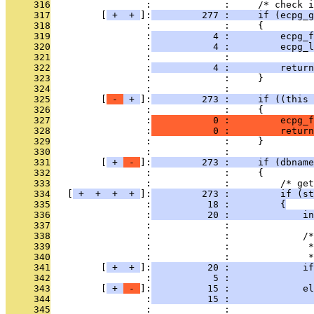
     316
                 :             :     /* check i
     317
         [
 + 
 + 
]:
         277 :     if (ecpg_g
     318
                 :             :     {
     319
                 :
           4 :         ecpg_f
     320
                 :
           4 :         ecpg_l
     321
                 :             :               
     322
                 :
           4 :         return
     323
                 :             :     }
     324
                 :             : 
     325
         [
 - 
 + 
]:
         273 :     if ((this 
     326
                 :             :     {
     327
                 :
           0 :         ecpg_f
     328
                 :
           0 :         return
     329
                 :             :     }
     330
                 :             : 
     331
         [
 + 
 - 
]:
         273 :     if (dbname
     332
                 :             :     {
     333
                 :             :         /* get
     334
   [
 + 
 + 
 + 
 + 
]:
         273 :         if (st
     335
                 :
          18 :         {
     336
                 :
          20 :             i
     337
                 :             : 
     338
                 :             :             /*
     339
                 :             :              *
     340
                 :             :              *
     341
         [
 + 
 + 
]:
          20 :             if
     342
                 :
           5 :               
     343
         [
 + 
 - 
]:
          15 :             el
     344
                 :
          15 :               
     345
                 :             : 