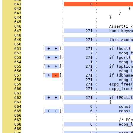
     641
                 :
           0 :               
     642
                 :             :             }
     643
                 :             :         }
     644
                 :             :     }
     645
                 :             : 
     646
                 :             :     Assert(i <
     647
                 :
         271 :     conn_keywo
     648
                 :             : 
     649
                 :
         271 :     this->conn
     650
                 :             : 
     651
         [
 + 
 + 
]:
         271 :     if (host)
     652
                 :
           7 :         ecpg_f
     653
         [
 + 
 + 
]:
         271 :     if (port)
     654
                 :
           1 :         ecpg_f
     655
         [
 + 
 + 
]:
         271 :     if (option
     656
                 :
           5 :         ecpg_f
     657
         [
 + 
 - 
]:
         271 :     if (dbname
     658
                 :
         271 :         ecpg_f
     659
                 :
         271 :     ecpg_free(
     660
                 :
         271 :     ecpg_free(
     661
                 :             : 
     662
         [
 + 
 + 
]:
         271 :     if (PQstat
     663
                 :             :     {
     664
                 :
           6 :         const 
     665
         [
 + 
 + 
]:
           6 :         const 
     666
                 :             : 
     667
                 :             :         /* PQe
     668
                 :
           6 :         ecpg_l
     669
                 :             : 