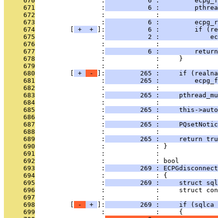
     670
                 :
           6 :         ecpg_f
     671
                 :
           6 :         pthrea
     672
                 :             : 
     673
                 :
           6 :         ecpg_r
     674
         [
 + 
 + 
]:
           6 :         if (re
     675
                 :
           2 :             ec
     676
                 :             : 
     677
                 :
           6 :         return
     678
                 :             :     }
     679
                 :             : 
     680
         [
 + 
 - 
]:
         265 :     if (realna
     681
                 :
         265 :         ecpg_f
     682
                 :             : 
     683
                 :
         265 :     pthread_mu
     684
                 :             : 
     685
                 :
         265 :     this->auto
     686
                 :             : 
     687
                 :
         265 :     PQsetNotic
     688
                 :             : 
     689
                 :
         265 :     return tru
     690
                 :             : }
     691
                 :             : 
     692
                 :             : bool
     693
                 :
         269 : ECPGdisconnect
     694
                 :             : {
     695
                 :
         269 :     struct sql
     696
                 :             :     struct con
     697
                 :             : 
     698
         [
 - 
 + 
]:
         269 :     if (sqlca 
     699
                 :             :     {