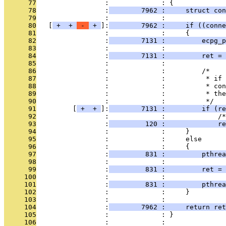
      77
                 :             : {
      78
                 :
        7962 :     struct con
      79
                 :             : 
      80
   [
 + 
 + 
 - 
 + 
]:
        7962 :     if ((conne
      81
                 :             :     {
      82
                 :
        7131 :         ecpg_p
      83
                 :             : 
      84
                 :
        7131 :         ret = 
      85
                 :             : 
      86
                 :             :         /*
      87
                 :             :          * if 
      88
                 :             :          * con
      89
                 :             :          * the
      90
                 :             :          */
      91
         [
 + 
 + 
]:
        7131 :         if (re
      92
                 :             :             /*
      93
                 :
         120 :             re
      94
                 :             :     }
      95
                 :             :     else
      96
                 :             :     {
      97
                 :
         831 :         pthrea
      98
                 :             : 
      99
                 :
         831 :         ret = 
     100
                 :             : 
     101
                 :
         831 :         pthrea
     102
                 :             :     }
     103
                 :             : 
     104
                 :
        7962 :     return ret
     105
                 :             : }
     106
                 :             : 