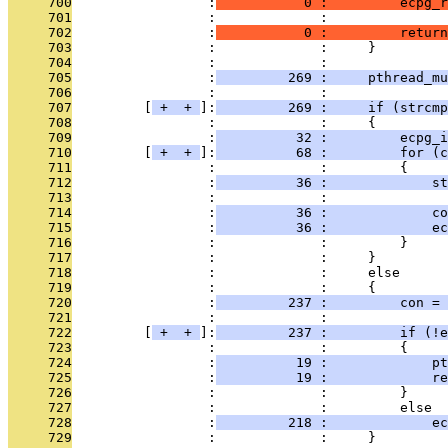
     700
                 :
           0 :         ecpg_r
     701
                 :             :               
     702
                 :
           0 :         return
     703
                 :             :     }
     704
                 :             : 
     705
                 :
         269 :     pthread_mu
     706
                 :             : 
     707
         [
 + 
 + 
]:
         269 :     if (strcmp
     708
                 :             :     {
     709
                 :
          32 :         ecpg_i
     710
         [
 + 
 + 
]:
          68 :         for (c
     711
                 :             :         {
     712
                 :
          36 :             st
     713
                 :             : 
     714
                 :
          36 :             co
     715
                 :
          36 :             ec
     716
                 :             :         }
     717
                 :             :     }
     718
                 :             :     else
     719
                 :             :     {
     720
                 :
         237 :         con = 
     721
                 :             : 
     722
         [
 + 
 + 
]:
         237 :         if (!e
     723
                 :             :         {
     724
                 :
          19 :             pt
     725
                 :
          19 :             re
     726
                 :             :         }
     727
                 :             :         else
     728
                 :
         218 :             ec
     729
                 :             :     }