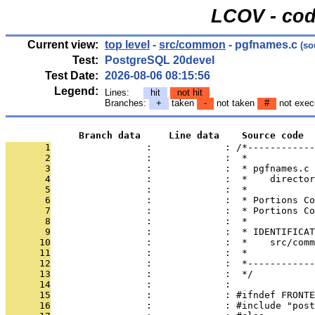
LCOV - cod
Current view:
top level
-
src/common
- pgfnames.c
(so
Test:
PostgreSQL 20devel
Test Date:
2026-08-06 08:15:56
Legend:
Lines:
hit
not hit
Branches:
+
taken
-
not taken
#
not exec
             Branch data     Line data    Source code
       1
                 :             : /*------------
       2
                 :             :  *
       3
                 :             :  * pgfnames.c
       4
                 :             :  *    director
       5
                 :             :  *
       6
                 :             :  * Portions Co
       7
                 :             :  * Portions Co
       8
                 :             :  *
       9
                 :             :  * IDENTIFICAT
      10
                 :             :  *    src/comm
      11
                 :             :  *
      12
                 :             :  *------------
      13
                 :             :  */
      14
                 :             : 
      15
                 :             : #ifndef FRONTE
      16
                 :             : #include "post