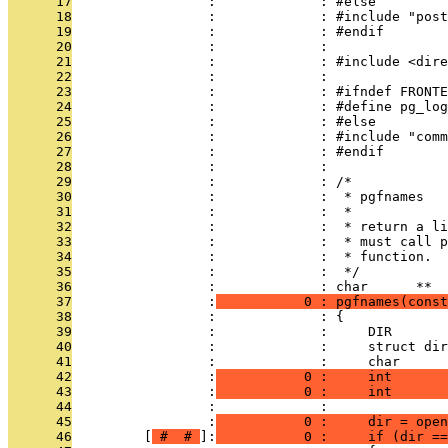
      17
                 :             : #else
      18
                 :             : #include "post
      19
                 :             : #endif
      20
                 :             : 
      21
                 :             : #include <dire
      22
                 :             : 
      23
                 :             : #ifndef FRONTE
      24
                 :             : #define pg_log
      25
                 :             : #else
      26
                 :             : #include "comm
      27
                 :             : #endif
      28
                 :             : 
      29
                 :             : /*
      30
                 :             :  * pgfnames
      31
                 :             :  *
      32
                 :             :  * return a li
      33
                 :             :  * must call p
      34
                 :             :  * function.
      35
                 :             :  */
      36
                 :             : char      **
      37
                 :
           0 : pgfnames(const
      38
                 :             : {
      39
                 :             :     DIR       
      40
                 :             :     struct dir
      41
                 :             :     char      
      42
                 :
           0 :     int       
      43
                 :
           0 :     int       
      44
                 :             : 
      45
                 :
           0 :     dir = open
      46
         [
 # 
 # 
]:
           0 :     if (dir ==