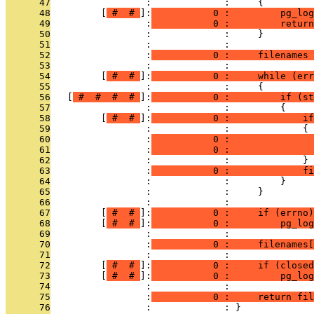
      47
                 :             :     {
      48
         [
 # 
 # 
]:
           0 :         pg_log
      49
                 :
           0 :         return
      50
                 :             :     }
      51
                 :             : 
      52
                 :
           0 :     filenames 
      53
                 :             : 
      54
         [
 # 
 # 
]:
           0 :     while (er
      55
                 :             :     {
      56
   [
 # 
 # 
 # 
 # 
]:
           0 :         if (st
      57
                 :             :         {
      58
         [
 # 
 # 
]:
           0 :             if
      59
                 :             :             {
      60
                 :
           0 :               
      61
                 :
           0 :               
      62
                 :             :             }
      63
                 :
           0 :             fi
      64
                 :             :         }
      65
                 :             :     }
      66
                 :             : 
      67
         [
 # 
 # 
]:
           0 :     if (errno)
      68
         [
 # 
 # 
]:
           0 :         pg_log
      69
                 :             : 
      70
                 :
           0 :     filenames[
      71
                 :             : 
      72
         [
 # 
 # 
]:
           0 :     if (closed
      73
         [
 # 
 # 
]:
           0 :         pg_log
      74
                 :             : 
      75
                 :
           0 :     return fil
      76
                 :             : }