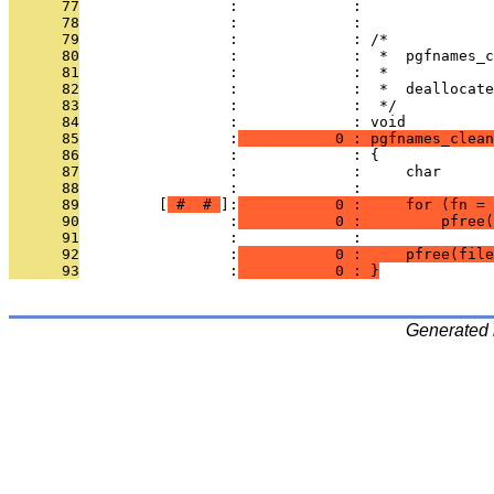
      77
                 :             : 
      78
                 :             : 
      79
                 :             : /*
      80
                 :             :  *  pgfnames_c
      81
                 :             :  *
      82
                 :             :  *  deallocate
      83
                 :             :  */
      84
                 :             : void
      85
                 :
           0 : pgfnames_clean
      86
                 :             : {
      87
                 :             :     char      
      88
                 :             : 
      89
         [
 # 
 # 
]:
           0 :     for (fn =
      90
                 :
           0 :         pfree(
      91
                 :             : 
      92
                 :
           0 :     pfree(file
      93
                 :
           0 : }
Generated 