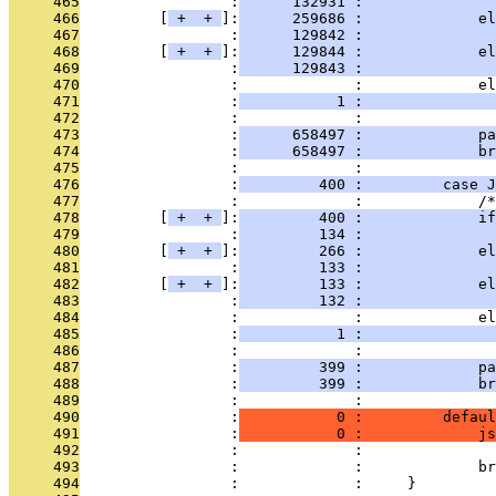
     465
                 :
      132931 :               
     466
         [
 + 
 + 
]:
      259686 :             el
     467
                 :
      129842 :               
     468
         [
 + 
 + 
]:
      129844 :             e
     469
                 :
      129843 :               
     470
                 :             :             el
     471
                 :
           1 :               
     472
                 :             :               
     473
                 :
      658497 :             pa
     474
                 :
      658497 :             br
     475
                 :             : 
     476
                 :
         400 :         case J
     477
                 :             :             /*
     478
         [
 + 
 + 
]:
         400 :             if
     479
                 :
         134 :               
     480
         [
 + 
 + 
]:
         266 :             el
     481
                 :
         133 :               
     482
         [
 + 
 + 
]:
         133 :             el
     483
                 :
         132 :               
     484
                 :             :             el
     485
                 :
           1 :               
     486
                 :             :               
     487
                 :
         399 :             pa
     488
                 :
         399 :             br
     489
                 :             : 
     490
                 :
           0 :         defaul
     491
                 :
           0 :             js
     492
                 :             :               
     493
                 :             :             br
     494
                 :             :     }