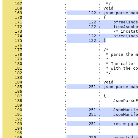
     167
                 :             :  */
     168
                 :             : void
     169
                 :
         122 : json_parse_ma
     170
                 :             : {
     171
                 :
         122 :     pfree(incs
     172
                 :
         122 :     freeJsonLe
     173
                 :             :     /* incstat
     174
                 :
         122 :     pfree(incs
     175
                 :
         122 : }
     176
                 :             : 
     177
                 :             : /*
     178
                 :             :  * parse the m
     179
                 :             :  *
     180
                 :             :  * The caller 
     181
                 :             :  * with the co
     182
                 :             :  */
     183
                 :             : 
     184
                 :             : void
     185
                 :
         251 : json_parse_man
     186
                 :             :               
     187
                 :             : {
     188
                 :             :     JsonParseE
     189
                 :             :               
     190
                 :
         251 :     JsonManife
     191
                 :
         251 :     JsonManife
     192
                 :             : 
     193
                 :
         251 :     res = pg_p
     194
                 :             :               
     195
                 :             : 
     196
                 :
         250 :     expected =