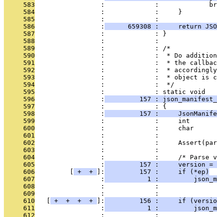
     583
                 :             :             br
     584
                 :             :     }
     585
                 :             : 
     586
                 :
      659308 :     return JSO
     587
                 :             : }
     588
                 :             : 
     589
                 :             : /*
     590
                 :             :  * Do addition
     591
                 :             :  * the callbac
     592
                 :             :  * accordingly
     593
                 :             :  * object is c
     594
                 :             :  */
     595
                 :             : static void
     596
                 :
         157 : json_manifest_
     597
                 :             : {
     598
                 :
         157 :     JsonManife
     599
                 :             :     int       
     600
                 :             :     char      
     601
                 :             : 
     602
                 :             :     Assert(pa
     603
                 :             : 
     604
                 :             :     /* Parse v
     605
                 :
         157 :     version = 
     606
         [
 + 
 + 
]:
         157 :     if (*ep)
     607
                 :
           1 :         json_m
     608
                 :             :               
     609
                 :             : 
     610
   [
 + 
 + 
 + 
 + 
]:
         156 :     if (versio
     611
                 :
           1 :         json_m
     612
                 :             :               