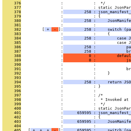
     376
                 :             :  */
     377
                 :             : static JsonPar
     378
                 :
         258 : json_manifest_
     379
                 :             : {
     380
                 :
         258 :     JsonManife
     381
                 :             : 
     382
         [
 + 
 - 
]:
         258 :     switch (pa
     383
                 :             :     {
     384
                 :
         258 :         case J
     385
                 :             :         case J
     386
                 :
         258 :             p
     387
                 :
         258 :             br
     388
                 :
           0 :         defaul
     389
                 :
           0 :             js
     390
                 :             :               
     391
                 :             :             br
     392
                 :             :     }
     393
                 :             : 
     394
                 :
         258 :     return JSO
     395
                 :             : }
     396
                 :             : 
     397
                 :             : /*
     398
                 :             :  * Invoked at 
     399
                 :             :  */
     400
                 :             : static JsonPar
     401
                 :
      659595 : json_manifest_
     402
                 :             : {
     403
                 :
      659595 :     JsonManife
     404
                 :             : 
     405
   [
 + 
 + 
 + 
 - 
]:
      659595 :     switch (pa