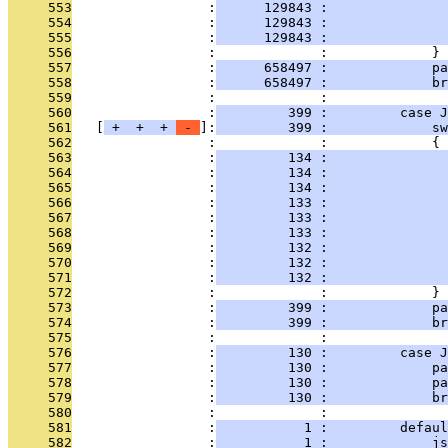
     553
                 :
      129843 :              
     554
                 :
      129843 :               
     555
                 :
      129843 :               
     556
                 :             :             }
     557
                 :
      658497 :             pa
     558
                 :
      658497 :             br
     559
                 :             : 
     560
                 :
         399 :         case J
     561
   [
 + 
 + 
 + 
 - 
]:
         399 :             sw
     562
                 :             :             {
     563
                 :
         134 :               
     564
                 :
         134 :               
     565
                 :
         134 :               
     566
                 :
         133 :               
     567
                 :
         133 :               
     568
                 :
         133 :               
     569
                 :
         132 :              
     570
                 :
         132 :               
     571
                 :
         132 :               
     572
                 :             :             }
     573
                 :
         399 :             pa
     574
                 :
         399 :             br
     575
                 :             : 
     576
                 :
         130 :         case J
     577
                 :
         130 :             pa
     578
                 :
         130 :             pa
     579
                 :
         130 :             br
     580
                 :             : 
     581
                 :
           1 :         defaul
     582
                 :
           1 :             js