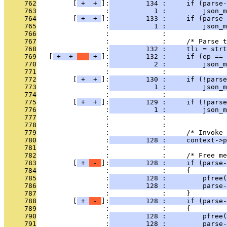
     762
         [
 + 
 + 
]:
         134 :     if (parse-
     763
                 :
           1 :         json_m
     764
         [
 + 
 + 
]:
         133 :     if (parse-
     765
                 :
           1 :         json_m
     766
                 :             : 
     767
                 :             :     /* Parse t
     768
                 :
         132 :     tli = strt
     769
   [
 + 
 + 
 - 
 + 
]:
         132 :     if (ep == 
     770
                 :
           2 :         json_m
     771
                 :             :               
     772
         [
 + 
 + 
]:
         130 :     if (!parse
     773
                 :
           1 :         json_m
     774
                 :             :               
     775
         [
 + 
 + 
]:
         129 :     if (!pars
     776
                 :
           1 :         json_m
     777
                 :             :               
     778
                 :             : 
     779
                 :             :     /* Invoke 
     780
                 :
         128 :     context->p
     781
                 :             : 
     782
                 :             :     /* Free me
     783
         [
 + 
 - 
]:
         128 :     if (parse-
     784
                 :             :     {
     785
                 :
         128 :         pfree(
     786
                 :
         128 :         parse-
     787
                 :             :     }
     788
         [
 + 
 - 
]:
         128 :     if (parse-
     789
                 :             :     {
     790
                 :
         128 :         pfree(
     791
                 :
         128 :         parse-