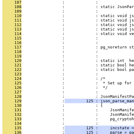
     107
                 :             :               
     108
                 :             : static JsonPar
     109
                 :             :               
     110
                 :             : static void js
     111
                 :             : static void js
     112
                 :             : static void js
     113
                 :             : static void js
     114
                 :             : static void ve
     115
                 :             :               
     116
                 :             :               
     117
                 :             : pg_noreturn st
     118
                 :             :               
     119
                 :             : 
     120
                 :             : static int  he
     121
                 :             : static bool he
     122
                 :             : static bool pa
     123
                 :             : 
     124
                 :             : /*
     125
                 :             :  * Set up for 
     126
                 :             :  */
     127
                 :             : 
     128
                 :             : JsonManifestPa
     129
                 :
         125 : json_parse_man
     130
                 :             : {
     131
                 :             :     JsonManife
     132
                 :             :     JsonManife
     133
                 :             :     pg_cryptoh
     134
                 :             : 
     135
                 :
         125 :     incstate =
     136
                 :
         125 :     parse = pa