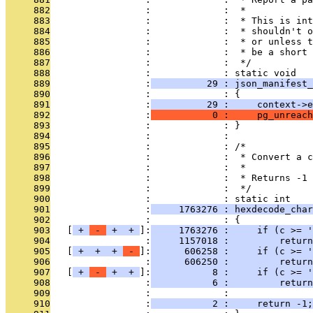
     882
                 :             :  *
     883
                 :             :  * This is int
     884
                 :             :  * shouldn't o
     885
                 :             :  * or unless t
     886
                 :             :  * be a short 
     887
                 :             :  */
     888
                 :             : static void
     889
                 :
          29 : json_manifest_
     890
                 :             : {
     891
                 :
          29 :     context->e
     892
                 :
           0 :     pg_unreach
     893
                 :             : }
     894
                 :             : 
     895
                 :             : /*
     896
                 :             :  * Convert a c
     897
                 :             :  *
     898
                 :             :  * Returns -1 
     899
                 :             :  */
     900
                 :             : static int
     901
                 :
     1763276 : hexdecode_char
     902
                 :             : {
     903
   [
 + 
 - 
 + 
 + 
]:
     1763276 :     if (c >= '
     904
                 :
     1157018 :         return
     905
   [
 + 
 + 
 + 
 - 
]:
      606258 :     if (c >= '
     906
                 :
      606250 :         return
     907
   [
 + 
 - 
 + 
 + 
]:
           8 :     if (c >= '
     908
                 :
           6 :         return
     909
                 :             : 
     910
                 :
           2 :     return -1;