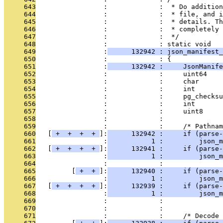
     643
                 :             :  * Do addition
     644
                 :             :  * file, and i
     645
                 :             :  * details. Th
     646
                 :             :  * completely 
     647
                 :             :  */
     648
                 :             : static void
     649
                 :
      132942 : json_manifest_
     650
                 :             : {
     651
                 :
      132942 :     JsonManife
     652
                 :             :     uint64    
     653
                 :             :     char      
     654
                 :             :     int       
     655
                 :             :     pg_checksu
     656
                 :             :     int       
     657
                 :             :     uint8     
     658
                 :             : 
     659
                 :             :     /* Pathnam
     660
   [
 + 
 + 
 + 
 + 
]:
      132942 :     if (parse-
     661
                 :
           1 :         json_m
     662
   [
 + 
 + 
 + 
 + 
]:
      132941 :     if (parse-
     663
                 :
           1 :         json_m
     664
                 :             :               
     665
         [
 + 
 + 
]:
      132940 :     if (parse-
     666
                 :
           1 :         json_m
     667
   [
 + 
 + 
 + 
 + 
]:
      132939 :     if (parse-
     668
                 :
           1 :         json_m
     669
                 :             :               
     670
                 :             : 
     671
                 :             :     /* Decode 