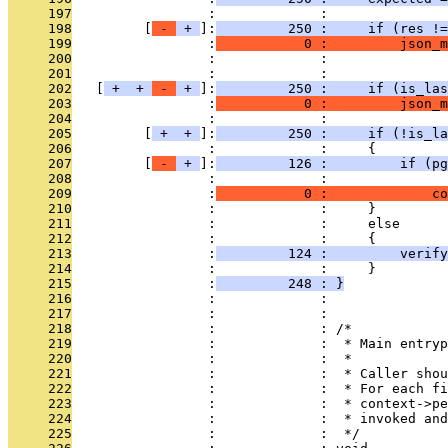
     197
                 :             : 
     198
         [
 - 
 + 
]:
         250 :     if (res !=
     199
                 :
           0 :         json_m
     200
                 :             :               
     201
                 :             : 
     202
   [
 + 
 + 
 - 
 + 
]:
         250 :     if (is_las
     203
                 :
           0 :         json_
     204
                 :             : 
     205
         [
 + 
 + 
]:
         250 :     if (!is_la
     206
                 :             :     {
     207
         [
 - 
 + 
]:
         126 :         if (pg
     208
                 :             :               
     209
                 :
           0 :             co
     210
                 :             :     }
     211
                 :             :     else
     212
                 :             :     {
     213
                 :
         124 :         verify
     214
                 :             :     }
     215
                 :
         248 : }
     216
                 :             : 
     217
                 :             : 
     218
                 :             : /*
     219
                 :             :  * Main entryp
     220
                 :             :  *
     221
                 :             :  * Caller shou
     222
                 :             :  * For each fi
     223
                 :             :  * context->pe
     224
                 :             :  * invoked and
     225
                 :             :  */