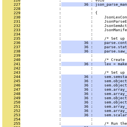
     226
                 :             : void
     227
                 :
          36 : json_parse_man
     228
                 :             :               
     229
                 :             : {
     230
                 :             :     JsonLexCon
     231
                 :             :     JsonParseE
     232
                 :             :     JsonSemAct
     233
                 :             :     JsonManife
     234
                 :             : 
     235
                 :             :     /* Set up 
     236
                 :
          36 :     parse.cont
     237
                 :
          36 :     parse.stat
     238
                 :
          36 :     parse.saw_
     239
                 :             : 
     240
                 :             :     /* Create 
     241
                 :
          36 :     lex = make
     242
                 :             : 
     243
                 :             :     /* Set up 
     244
                 :
          36 :     sem.semsta
     245
                 :
          36 :     sem.object
     246
                 :
          36 :     sem.object
     247
                 :
          36 :     sem.array_
     248
                 :
          36 :     sem.array_
     249
                 :
          36 :     sem.object
     250
                 :
          36 :     sem.object
     251
                 :
          36 :     sem.array
     252
                 :
          36 :     sem.array_
     253
                 :
          36 :     sem.scalar
     254
                 :             : 
     255
                 :             :     /* Run th