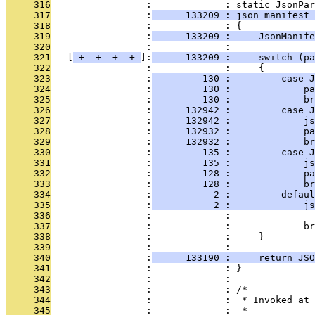
     316
                 :             : static JsonPar
     317
                 :
      133209 : json_manifest_
     318
                 :             : {
     319
                 :
      133209 :     JsonManife
     320
                 :             : 
     321
   [
 + 
 + 
 + 
 + 
]:
      133209 :     switch (pa
     322
                 :             :     {
     323
                 :
         130 :         case J
     324
                 :
         130 :             pa
     325
                 :
         130 :             br
     326
                 :
      132942 :         case J
     327
                 :
      132942 :             js
     328
                 :
      132932 :             pa
     329
                 :
      132932 :             br
     330
                 :
         135 :         case J
     331
                 :
         135 :             j
     332
                 :
         128 :             pa
     333
                 :
         128 :             br
     334
                 :
           2 :         defaul
     335
                 :
           2 :             js
     336
                 :             :               
     337
                 :             :             br
     338
                 :             :     }
     339
                 :             : 
     340
                 :
      133190 :     return JSO
     341
                 :             : }
     342
                 :             : 
     343
                 :             : /*
     344
                 :             :  * Invoked at 
     345
                 :             :  *