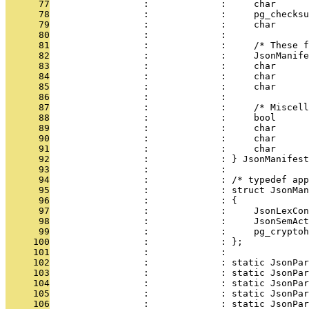
      77
                 :             :     char      
      78
                 :             :     pg_checksu
      79
                 :             :     char      
      80
                 :             : 
      81
                 :             :     /* These f
      82
                 :             :     JsonManif
      83
                 :             :     char      
      84
                 :             :     char      
      85
                 :             :     char      
      86
                 :             : 
      87
                 :             :     /* Miscell
      88
                 :             :     bool      
      89
                 :             :     char      
      90
                 :             :     char      
      91
                 :             :     char      
      92
                 :             : } JsonManifest
      93
                 :             : 
      94
                 :             : /* typedef app
      95
                 :             : struct JsonMan
      96
                 :             : {
      97
                 :             :     JsonLexCon
      98
                 :             :     JsonSemAct
      99
                 :             :     pg_cryptoh
     100
                 :             : };
     101
                 :             : 
     102
                 :             : static JsonPar
     103
                 :             : static JsonPar
     104
                 :             : static JsonPar
     105
                 :             : static JsonPar
     106
                 :             : static JsonPar