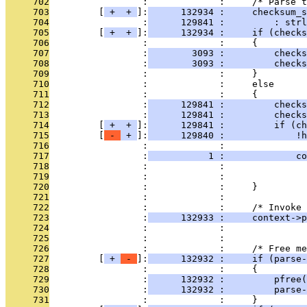
     702
                 :             :     /* Parse t
     703
         [
 + 
 + 
]:
      132934 :     checksum_s
     704
                 :
      129841 :         : strl
     705
         [
 + 
 + 
]:
      132934 :     if (checks
     706
                 :             :     {
     707
                 :
        3093 :         checks
     708
                 :
        3093 :         checks
     709
                 :             :     }
     710
                 :             :     else
     711
                 :             :     {
     712
                 :
      129841 :         checks
     713
                 :
      129841 :         checks
     714
         [
 + 
 + 
]:
      129841 :         if (ch
     715
         [
 - 
 + 
]:
      129840 :             !h
     716
                 :             :               
     717
                 :
           1 :             co
     718
                 :             :               
     719
                 :             :               
     720
                 :             :     }
     721
                 :             : 
     722
                 :             :     /* Invoke 
     723
                 :
      132933 :     context->p
     724
                 :             :               
     725
                 :             : 
     726
                 :             :     /* Free me
     727
         [
 + 
 - 
]:
      132932 :     if (parse-
     728
                 :             :     {
     729
                 :
      132932 :         pfree(
     730
                 :
      132932 :         parse-
     731
                 :             :     }