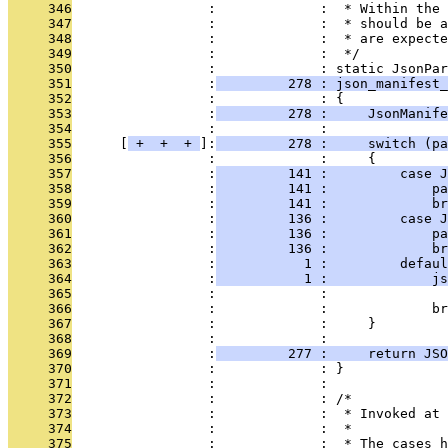
     346
                 :             :  * Within the 
     347
                 :             :  * should be a
     348
                 :             :  * are expecte
     349
                 :             :  */
     350
                 :             : static JsonPar
     351
                 :
         278 : json_manifest_
     352
                 :             : {
     353
                 :
         278 :     JsonManife
     354
                 :             : 
     355
      [
 + 
 + 
 + 
]:
         278 :     switch (pa
     356
                 :             :     {
     357
                 :
         141 :         case 
     358
                 :
         141 :             pa
     359
                 :
         141 :             br
     360
                 :
         136 :         case 
     361
                 :
         136 :             pa
     362
                 :
         136 :             br
     363
                 :
           1 :         defaul
     364
                 :
           1 :             js
     365
                 :             :               
     366
                 :             :             br
     367
                 :             :     }
     368
                 :             : 
     369
                 :
         277 :     return JSO
     370
                 :             : }
     371
                 :             : 
     372
                 :             : /*
     373
                 :             :  * Invoked at 
     374
                 :             :  *
     375
                 :             :  * The cases h