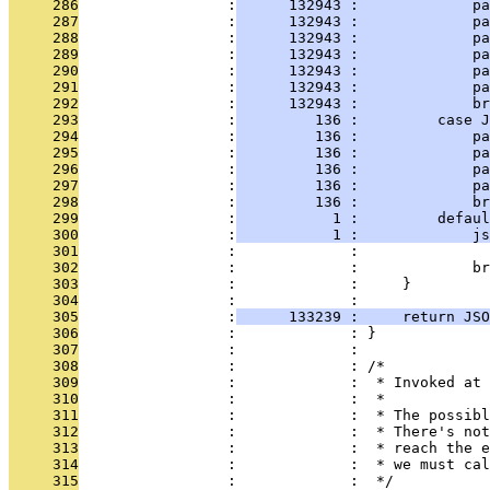
     286
                 :
      132943 :             pa
     287
                 :
      132943 :             p
     288
                 :
      132943 :             pa
     289
                 :
      132943 :             pa
     290
                 :
      132943 :             pa
     291
                 :
      132943 :             p
     292
                 :
      132943 :             br
     293
                 :
         136 :         case J
     294
                 :
         136 :             pa
     295
                 :
         136 :             p
     296
                 :
         136 :             pa
     297
                 :
         136 :             pa
     298
                 :
         136 :             br
     299
                 :
           1 :         defaul
     300
                 :
           1 :             js
     301
                 :             :               
     302
                 :             :             br
     303
                 :             :     }
     304
                 :             : 
     305
                 :
      133239 :     return JSO
     306
                 :             : }
     307
                 :             : 
     308
                 :             : /*
     309
                 :             :  * Invoked at 
     310
                 :             :  *
     311
                 :             :  * The possibl
     312
                 :             :  * There's not
     313
                 :             :  * reach the e
     314
                 :             :  * we must cal
     315
                 :             :  */