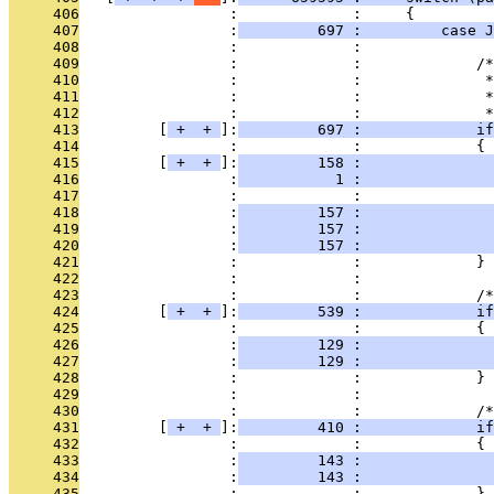
     406
                 :             :     {
     407
                 :
         697 :         case J
     408
                 :             : 
     409
                 :             :             /*
     410
                 :             :              *
     411
                 :             :              *
     412
                 :             :              *
     413
         [
 + 
 + 
]:
         697 :             if
     414
                 :             :             {
     415
         [
 + 
 + 
]:
         158 :               
     416
                 :
           1 :               
     417
                 :             :               
     418
                 :
         157 :               
     419
                 :
         157 :               
     420
                 :
         157 :               
     421
                 :             :             }
     422
                 :             : 
     423
                 :             :             /*
     424
         [
 + 
 + 
]:
         539 :             if
     425
                 :             :             {
     426
                 :
         129 :               
     427
                 :
         129 :               
     428
                 :             :             }
     429
                 :             : 
     430
                 :             :             /*
     431
         [
 + 
 + 
]:
         410 :             if
     432
                 :             :             {
     433
                 :
         143 :               
     434
                 :
         143 :               
     435
                 :             :             }