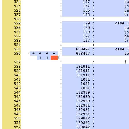
     524
                 :
         157 :             pa
     525
                 :
         157 :             js
     526
                 :
         155 :             p
     527
                 :
         155 :             br
     528
                 :             : 
     529
                 :
         129 :         case J
     530
                 :
         129 :             pa
     531
                 :
         129 :             js
     532
                 :
         127 :             p
     533
                 :
         127 :             br
     534
                 :             : 
     535
                 :
      658497 :         case J
     536
   [
 + 
 + 
 + 
 + 
 :
      658497 :             sw
 + 
 + 
 - 
     537
                 :             :             {
     538
                 :
      131911 :               
     539
                 :
      131911 :               
     540
                 :
      131911 :               
     541
                 :
        1031 :               
     542
                 :
        1031 :              
     543
                 :
        1031 :               
     544
                 :
      132939 :               
     545
                 :
      132939 :              
     546
                 :
      132939 :               
     547
                 :
      132931 :              
     548
                 :
      132931 :               
     549
                 :
      132931 :               
     550
                 :
      129842 :               
     551
                 :
      129842 :               
     552
                 :
      129842 :               