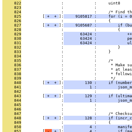
     822
                 :             :     uint8     
     823
                 :             : 
     824
                 :             :     /* Find t
     825
         [
 + 
 + 
]:
     9105817 :     for (i = 0
     826
                 :             :     {
     827
         [
 + 
 + 
]:
     9105687 :         if (bu
     828
                 :             :         {
     829
                 :
       63424 :             ++
     830
                 :
       63424 :             pe
     831
                 :
       63424 :             ul
     832
                 :             :         }
     833
                 :             :     }
     834
                 :             : 
     835
                 :             :     /*
     836
                 :             :      * Make su
     837
                 :             :      * at leas
     838
                 :             :      * followi
     839
                 :             :      */
     840
         [
 + 
 + 
]:
         130 :     if (number
     841
                 :
           1 :         json_m
     842
                 :             :               
     843
         [
 + 
 + 
]:
         129 :     if (ultima
     844
                 :
           1 :         json_m
     845
                 :             :               
     846
                 :             : 
     847
                 :             :     /* Checksu
     848
         [
 + 
 + 
]:
         128 :     if (incr_c
     849
                 :             :     {
     850
                 :
           4 :         manife
     851
         [
 - 
 + 
]:
           4 :         if (ma