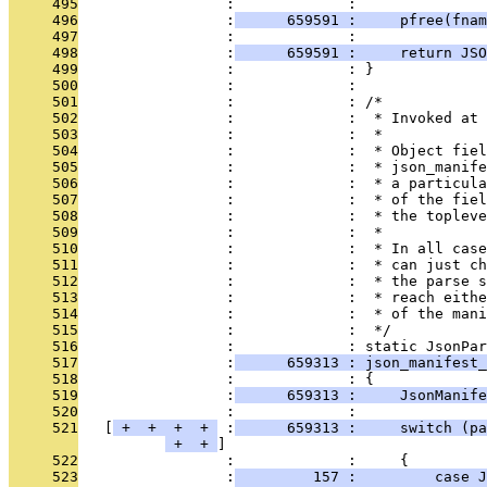
     495
                 :             : 
     496
                 :
      659591 :     pfree(fnam
     497
                 :             : 
     498
                 :
      659591 :     return JSO
     499
                 :             : }
     500
                 :             : 
     501
                 :             : /*
     502
                 :             :  * Invoked at 
     503
                 :             :  *
     504
                 :             :  * Object fiel
     505
                 :             :  * json_manife
     506
                 :             :  * a particula
     507
                 :             :  * of the fiel
     508
                 :             :  * the topleve
     509
                 :             :  *
     510
                 :             :  * In all case
     511
                 :             :  * can just ch
     512
                 :             :  * the parse s
     513
                 :             :  * reach eithe
     514
                 :             :  * of the mani
     515
                 :             :  */
     516
                 :             : static JsonPar
     517
                 :
      659313 : json_manifest_
     518
                 :             : {
     519
                 :
      659313 :     JsonManife
     520
                 :             : 
     521
   [
 + 
 + 
 + 
 + 
 :
      659313 :     switch (pa
 + 
 + 
     522
                 :             :     {
     523
                 :
         157 :         case J