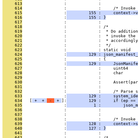
     613
                 :             : 
     614
                 :             :     /* Invoke 
     615
                 :
         155 :     context->v
     616
                 :
         155 : }
     617
                 :             : 
     618
                 :             : /*
     619
                 :             :  * Do addition
     620
                 :             :  * invoke the 
     621
                 :             :  * accordingly
     622
                 :             :  */
     623
                 :             : static void
     624
                 :
         129 : json_manifest_
     625
                 :             : {
     626
                 :
         129 :     JsonManife
     627
                 :             :     uint64    
     628
                 :             :     char      
     629
                 :             : 
     630
                 :             :     Assert(par
     631
                 :             : 
     632
                 :             :     /* Parse s
     633
                 :
         129 :     system_ide
     634
   [
 + 
 + 
 - 
 + 
]:
         129 :     if (ep == 
     635
                 :
           1 :         json_m
     636
                 :             :               
     637
                 :             : 
     638
                 :             :     /* Invoke 
     639
                 :
         128 :     context->s
     640
                 :
         127 : }
     641
                 :             : 
     642
                 :             : /*