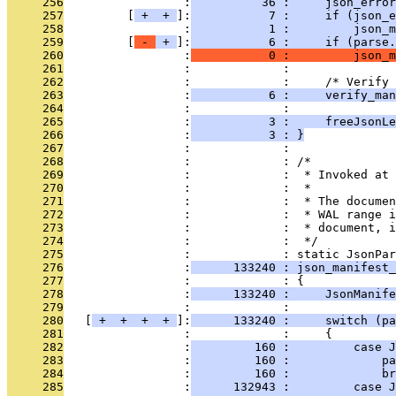
     256
                 :
          36 :     json_error
     257
         [
 + 
 + 
]:
           7 :     if (json_
     258
                 :
           1 :         json_m
     259
         [
 - 
 + 
]:
           6 :     if (parse.
     260
                 :
           0 :         json_
     261
                 :             : 
     262
                 :             :     /* Verify 
     263
                 :
           6 :     verify_man
     264
                 :             : 
     265
                 :
           3 :     freeJsonLe
     266
                 :
           3 : }
     267
                 :             : 
     268
                 :             : /*
     269
                 :             :  * Invoked at 
     270
                 :             :  *
     271
                 :             :  * The documen
     272
                 :             :  * WAL range i
     273
                 :             :  * document, i
     274
                 :             :  */
     275
                 :             : static JsonPar
     276
                 :
      133240 : json_manifest_
     277
                 :             : {
     278
                 :
      133240 :     JsonManife
     279
                 :             : 
     280
   [
 + 
 + 
 + 
 + 
]:
      133240 :     switch (pa
     281
                 :             :     {
     282
                 :
         160 :         case J
     283
                 :
         160 :             p
     284
                 :
         160 :             br
     285
                 :
      132943 :         case J