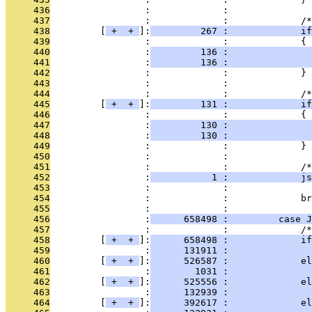
     436
                 :             : 
     437
                 :             :             /
     438
         [
 + 
 + 
]:
         267 :             if
     439
                 :             :             {
     440
                 :
         136 :               
     441
                 :
         136 :               
     442
                 :             :             }
     443
                 :             : 
     444
                 :             :             /*
     445
         [
 + 
 + 
]:
         131 :             if
     446
                 :             :             {
     447
                 :
         130 :               
     448
                 :
         130 :               
     449
                 :             :             }
     450
                 :             : 
     451
                 :             :             /*
     452
                 :
           1 :             js
     453
                 :             :               
     454
                 :             :             br
     455
                 :             : 
     456
                 :
      658498 :         case J
     457
                 :             :             /*
     458
         [
 + 
 + 
]:
      658498 :             if
     459
                 :
      131911 :               
     460
         [
 + 
 + 
]:
      526587 :             el
     461
                 :
        1031 :               
     462
         [
 + 
 + 
]:
      525556 :             el
     463
                 :
      132939 :               
     464
         [
 + 
 + 
]:
      392617 :             el