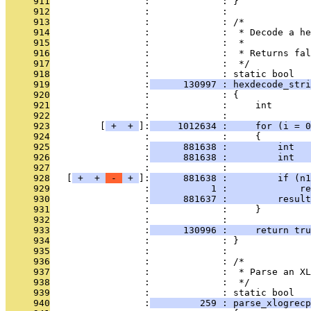
     911
                 :             : }
     912
                 :             : 
     913
                 :             : /*
     914
                 :             :  * Decode a he
     915
                 :             :  *
     916
                 :             :  * Returns fal
     917
                 :             :  */
     918
                 :             : static bool
     919
                 :
      130997 : hexdecode_stri
     920
                 :             : {
     921
                 :             :     int       
     922
                 :             : 
     923
         [
 + 
 + 
]:
     1012634 :     for (i = 0
     924
                 :             :     {
     925
                 :
      881638 :         int   
     926
                 :
      881638 :         int   
     927
                 :             : 
     928
   [
 + 
 + 
 - 
 + 
]:
      881638 :         if (n1
     929
                 :
           1 :             re
     930
                 :
      881637 :         result
     931
                 :             :     }
     932
                 :             : 
     933
                 :
      130996 :     return tru
     934
                 :             : }
     935
                 :             : 
     936
                 :             : /*
     937
                 :             :  * Parse an XL
     938
                 :             :  */
     939
                 :             : static bool
     940
                 :
         259 : parse_xlogrecp