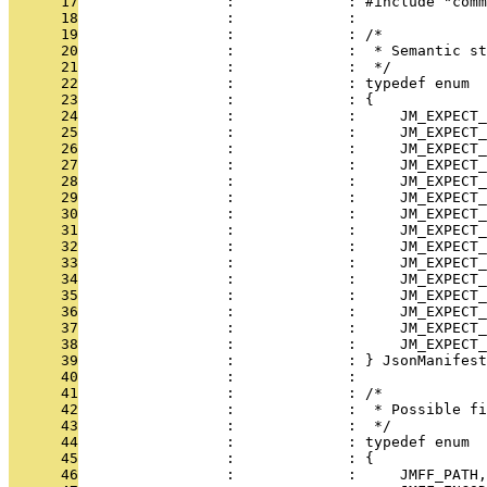
      17
                 :             : #include "comm
      18
                 :             : 
      19
                 :             : /*
      20
                 :             :  * Semantic st
      21
                 :             :  */
      22
                 :             : typedef enum
      23
                 :             : {
      24
                 :             :     JM_EXPECT_
      25
                 :             :     JM_EXPECT_
      26
                 :             :     JM_EXPECT_
      27
                 :             :     JM_EXPECT_
      28
                 :             :     JM_EXPECT_
      29
                 :             :     JM_EXPECT_
      30
                 :             :     JM_EXPECT_
      31
                 :             :     JM_EXPECT_
      32
                 :             :     JM_EXPECT_
      33
                 :             :     JM_EXPECT_
      34
                 :             :     JM_EXPECT_
      35
                 :             :     JM_EXPECT_
      36
                 :             :     JM_EXPECT_
      37
                 :             :     JM_EXPECT_
      38
                 :             :     JM_EXPECT_
      39
                 :             : } JsonManifest
      40
                 :             : 
      41
                 :             : /*
      42
                 :             :  * Possible fi
      43
                 :             :  */
      44
                 :             : typedef enum
      45
                 :             : {
      46
                 :             :     JMFF_PATH,