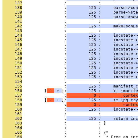
     137
                 :             : 
     138
                 :
         125 :     parse->con
     139
                 :
         125 :     parse->sta
     140
                 :
         125 :     parse->saw
     141
                 :             : 
     142
                 :
         125 :     makeJsonLe
     143
                 :             : 
     144
                 :
         125 :     incstate-
     145
                 :
         125 :     incstate->
     146
                 :
         125 :     incstate->
     147
                 :
         125 :     incstate->
     148
                 :
         125 :     incstate->
     149
                 :
         125 :     incstate->
     150
                 :
         125 :     incstate->
     151
                 :
         125 :     incstate->
     152
                 :
         125 :     incstate->
     153
                 :
         125 :     incstate->
     154
                 :             : 
     155
                 :
         125 :     manifest_c
     156
         [
 - 
 + 
]:
         125 :     if (manife
     157
                 :
           0 :         conte
     158
         [
 - 
 + 
]:
         125 :     if (pg_cry
     159
                 :
           0 :         contex
     160
                 :
         125 :     incstate->
     161
                 :             : 
     162
                 :
         125 :     return inc
     163
                 :             : }
     164
                 :             : 
     165
                 :             : /*
     166
                 :             :  * Free an inc