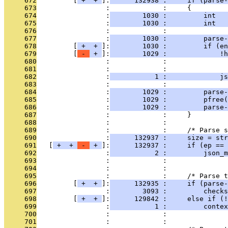
     672
         [
 + 
 + 
]:
      132938 :     if (parse
     673
                 :             :     {
     674
                 :
        1030 :         int   
     675
                 :
        1030 :         int  
     676
                 :             : 
     677
                 :
        1030 :         parse-
     678
         [
 + 
 + 
]:
        1030 :         if (en
     679
         [
 - 
 + 
]:
        1029 :             !h
     680
                 :             :               
     681
                 :             :               
     682
                 :
           1 :             js
     683
                 :             :               
     684
                 :
        1029 :         parse-
     685
                 :
        1029 :         pfree(
     686
                 :
        1029 :         parse-
     687
                 :             :     }
     688
                 :             : 
     689
                 :             :     /* Parse s
     690
                 :
      132937 :     size = str
     691
   [
 + 
 + 
 - 
 + 
]:
      132937 :     if (ep == 
     692
                 :
           2 :         json_m
     693
                 :             :               
     694
                 :             : 
     695
                 :             :     /* Parse 
     696
         [
 + 
 + 
]:
      132935 :     if (parse-
     697
                 :
        3093 :         checks
     698
         [
 + 
 + 
]:
      129842 :     else if (!
     699
                 :
           1 :         contex
     700
                 :             :               
     701
                 :             : 