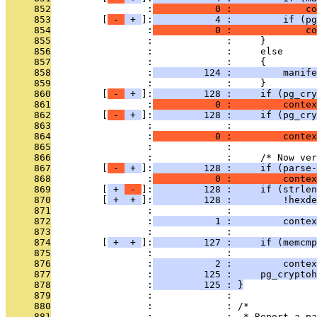
     852
                 :
           0 :             co
     853
         [
 - 
 + 
]:
           4 :         if (pg
     854
                 :
           0 :             co
     855
                 :             :     }
     856
                 :             :     else
     857
                 :             :     {
     858
                 :
         124 :         manife
     859
                 :             :     }
     860
         [
 - 
 + 
]:
         128 :     if (pg_cry
     861
                 :
           0 :         conte
     862
         [
 - 
 + 
]:
         128 :     if (pg_cry
     863
                 :             :               
     864
                 :
           0 :         contex
     865
                 :             : 
     866
                 :             :     /* Now ver
     867
         [
 - 
 + 
]:
         128 :     if (parse-
     868
                 :
           0 :         contex
     869
         [
 + 
 - 
]:
         128 :     if (strlen
     870
         [
 + 
 + 
]:
         128 :         !hexde
     871
                 :             :               
     872
                 :
           1 :         contex
     873
                 :             :               
     874
         [
 + 
 + 
]:
         127 :     if (memcmp
     875
                 :             :               
     876
                 :
           2 :         contex
     877
                 :
         125 :     pg_cryptoh
     878
                 :
         125 : }
     879
                 :             : 
     880
                 :             : /*
     881
                 :             :  * Report a pa