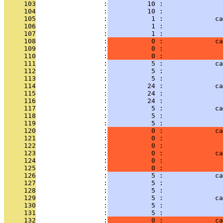
     103
                 :
          10 :               
     104
                 :
          10 :               
     105
                 :
           1 :             ca
     106
                 :
           1 :               
     107
                 :
           1 :               
     108
                 :
           0 :             ca
     109
                 :
           0 :               
     110
                 :
           0 :               
     111
                 :
           5 :             ca
     112
                 :
           5 :               
     113
                 :
           5 :               
     114
                 :
          24 :             ca
     115
                 :
          24 :               
     116
                 :
          24 :               
     117
                 :
           5 :             ca
     118
                 :
           5 :               
     119
                 :
           5 :               
     120
                 :
           0 :             ca
     121
                 :
           0 :               
     122
                 :
           0 :               
     123
                 :
           0 :             ca
     124
                 :
           0 :               
     125
                 :
           0 :               
     126
                 :
           5 :             ca
     127
                 :
           5 :               
     128
                 :
           5 :               
     129
                 :
           5 :             ca
     130
                 :
           5 :               
     131
                 :
           5 :               
     132
                 :
           0 :             ca