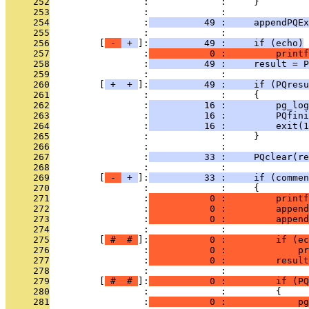
     252
                 :             :     }
     253
                 :             : 
     254
                 :
          49 :     appendPQEx
     255
                 :             : 
     256
         [
 - 
 + 
]:
          49 :     if (echo)
     257
                 :
           0 :         printf
     258
                 :
          49 :     result = P
     259
                 :             : 
     260
         [
 + 
 + 
]:
          49 :     if (PQresu
     261
                 :             :     {
     262
                 :
          16 :         pg_log
     263
                 :
          16 :         PQfini
     264
                 :
          16 :         exit(1
     265
                 :             :     }
     266
                 :             : 
     267
                 :
          33 :     PQclear(re
     268
                 :             : 
     269
         [
 - 
 + 
]:
          33 :     if (commen
     270
                 :             :     {
     271
                 :
           0 :         printf
     272
                 :
           0 :         append
     273
                 :
           0 :         append
     274
                 :             : 
     275
         [
 # 
 # 
]:
           0 :         if (ec
     276
                 :
           0 :             pr
     277
                 :
           0 :         resul
     278
                 :             : 
     279
         [
 # 
 # 
]:
           0 :         if (PQ
     280
                 :             :         {
     281
                 :
           0 :             pg