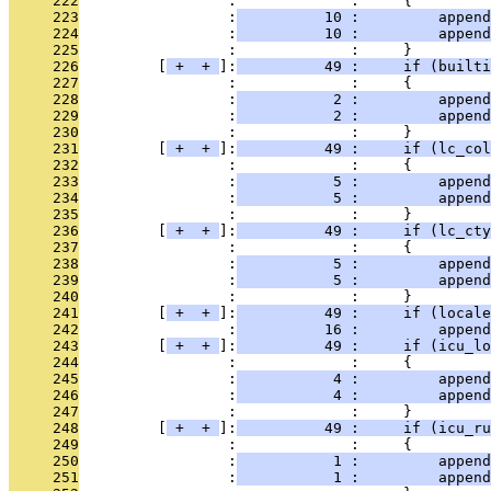
     222
                 :             :     {
     223
                 :
          10 :         append
     224
                 :
          10 :         appen
     225
                 :             :     }
     226
         [
 + 
 + 
]:
          49 :     if (builti
     227
                 :             :     {
     228
                 :
           2 :         append
     229
                 :
           2 :         append
     230
                 :             :     }
     231
         [
 + 
 + 
]:
          49 :     if (lc_col
     232
                 :             :     {
     233
                 :
           5 :         append
     234
                 :
           5 :         append
     235
                 :             :     }
     236
         [
 + 
 + 
]:
          49 :     if (lc_cty
     237
                 :             :     {
     238
                 :
           5 :         append
     239
                 :
           5 :         append
     240
                 :             :     }
     241
         [
 + 
 + 
]:
          49 :     if (locale
     242
                 :
          16 :         append
     243
         [
 + 
 + 
]:
          49 :     if (icu_lo
     244
                 :             :     {
     245
                 :
           4 :         append
     246
                 :
           4 :         append
     247
                 :             :     }
     248
         [
 + 
 + 
]:
          49 :     if (icu_ru
     249
                 :             :     {
     250
                 :
           1 :         append
     251
                 :
           1 :         append