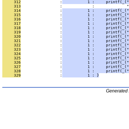
     312
                 :
           1 :     printf(_("
     313
                 :             :              "
     314
                 :
           1 :     printf(_("
     315
                 :
           1 :     printf(_("
     316
                 :
           1 :     printf(_(
     317
                 :
           1 :     printf(_("
     318
                 :
           1 :     printf(_(
     319
                 :
           1 :     printf(_("
     320
                 :
           1 :     printf(_("
     321
                 :
           1 :     printf(_("
     322
                 :
           1 :     printf(_("
     323
                 :
           1 :     printf(_(
     324
                 :
           1 :     printf(_("
     325
                 :
           1 :     printf(_("
     326
                 :
           1 :     printf(_(
     327
                 :
           1 :     printf(_("
     328
                 :
           1 :     printf(_("
     329
                 :
           1 : }
Generated 