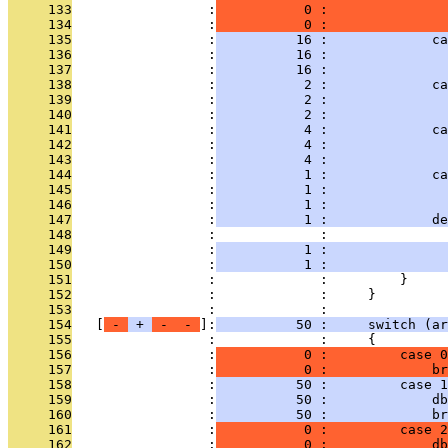
     133
                 :
           0 :               
     134
                 :
           0 :               
     135
                 :
          16 :             ca
     136
                 :
          16 :              
     137
                 :
          16 :               
     138
                 :
           2 :             ca
     139
                 :
           2 :               
     140
                 :
           2 :               
     141
                 :
           4 :             ca
     142
                 :
           4 :               
     143
                 :
           4 :               
     144
                 :
           1 :             ca
     145
                 :
           1 :               
     146
                 :
           1 :               
     147
                 :
           1 :             de
     148
                 :             :               
     149
                 :
           1 :               
     150
                 :
           1 :               
     151
                 :             :         }
     152
                 :             :     }
     153
                 :             : 
     154
   [
 - 
 + 
 - 
 - 
]:
          50 :     switch (ar
     155
                 :             :     {
     156
                 :
           0 :         case 0
     157
                 :
           0 :             br
     158
                 :
          50 :         case 1
     159
                 :
          50 :             db
     160
                 :
          50 :             br
     161
                 :
           0 :         case 2
     162
                 :
           0 :             db