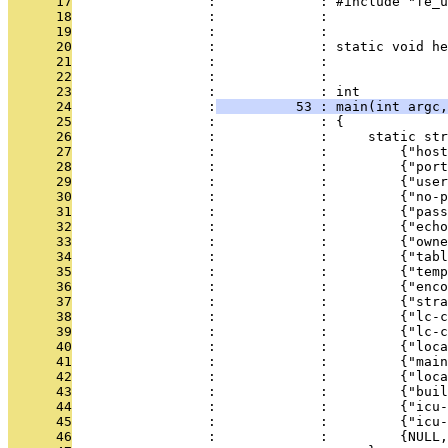
      17
                 :             : #include "fe_u
      18
                 :             : 
      19
                 :             : 
      20
                 :             : static void he
      21
                 :             : 
      22
                 :             : 
      23
                 :             : int
      24
                 :
          53 : main(int argc,
      25
                 :             : {
      26
                 :             :     static str
      27
                 :             :         {"host
      28
                 :             :         {"port
      29
                 :             :         {"user
      30
                 :             :         {"no-p
      31
                 :             :         {"pass
      32
                 :             :         {"echo
      33
                 :             :         {"owne
      34
                 :             :         {"tabl
      35
                 :             :         {"temp
      36
                 :             :         {"enco
      37
                 :             :         {"stra
      38
                 :             :         {"lc-c
      39
                 :             :         {"lc-
      40
                 :             :         {"loc
      41
                 :             :         {"main
      42
                 :             :         {"loc
      43
                 :             :         {"buil
      44
                 :             :         {"icu-
      45
                 :             :         {"icu-
      46
                 :             :         {NULL,