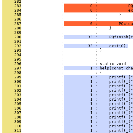
     282
                 :             :               
     283
                 :
           0 :             PQ
     284
                 :
           0 :             ex
     285
                 :             :         }
     286
                 :             : 
     287
                 :
           0 :         PQclea
     288
                 :             :     }
     289
                 :             : 
     290
                 :
          33 :     PQfinish(c
     291
                 :             : 
     292
                 :
          33 :     exit(0);
     293
                 :             : }
     294
                 :             : 
     295
                 :             : 
     296
                 :             : static void
     297
                 :
           1 : help(const cha
     298
                 :             : {
     299
                 :
           1 :     printf(_("
     300
                 :
           1 :     printf(_("
     301
                 :
           1 :     printf(_("
     302
                 :
           1 :     printf(_("
     303
                 :
           1 :     printf(_(
     304
                 :
           1 :     printf(_("
     305
                 :
           1 :     printf(_(
     306
                 :
           1 :     printf(_("
     307
                 :
           1 :     printf(_(
     308
                 :
           1 :     printf(_("
     309
                 :
           1 :     printf(_("
     310
                 :
           1 :     printf(_(
     311
                 :
           1 :     printf(_(