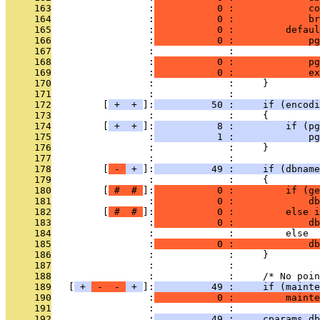
     163
                 :
           0 :             co
     164
                 :
           0 :             br
     165
                 :
           0 :         defaul
     166
                 :
           0 :             pg
     167
                 :             :               
     168
                 :
           0 :             pg
     169
                 :
           0 :             ex
     170
                 :             :     }
     171
                 :             : 
     172
         [
 + 
 + 
]:
          50 :     if (encodi
     173
                 :             :     {
     174
         [
 + 
 + 
]:
           8 :         if (pg
     175
                 :
           1 :             pg
     176
                 :             :     }
     177
                 :             : 
     178
         [
 - 
 + 
]:
          49 :     if (dbname
     179
                 :             :     {
     180
         [
 # 
 # 
]:
           0 :         if (ge
     181
                 :
           0 :             db
     182
         [
 # 
 # 
]:
           0 :         else i
     183
                 :
           0 :             db
     184
                 :             :         else
     185
                 :
           0 :             db
     186
                 :             :     }
     187
                 :             : 
     188
                 :             :     /* No poin
     189
   [
 + 
 - 
 - 
 + 
]:
          49 :     if (mainte
     190
                 :
           0 :         mainte
     191
                 :             : 
     192
                 :
          49 :     cparams.db