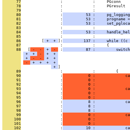
      77
                 :             :     PGconn    
      78
                 :             :     PGresult  
      79
                 :             : 
      80
                 :
          53 :     pg_logging
      81
                 :
          53 :     progname =
      82
                 :
          53 :     set_pgloca
      83
                 :             : 
      84
                 :
          53 :     handle_hel
      85
                 :             : 
      86
         [
 + 
 + 
]:
         137 :     while ((c 
      87
                 :             :     {
      88
   [
 - 
 - 
 + 
 - 
 :
          87 :         switch
 + 
 + 
 - 
 + 
 + 
 + 
 - 
 - 
 + 
 + 
 - 
 + 
 + 
 + 
 + 
 + 
      89
                 :             :         {
      90
                 :
           0 :             ca
      91
                 :
           0 :               
      92
                 :
           0 :               
      93
                 :
           0 :             ca
      94
                 :
           0 :               
      95
                 :
           0 :               
      96
                 :
           8 :             ca
      97
                 :
           8 :               
      98
                 :
           8 :               
      99
                 :
           0 :             ca
     100
                 :
           0 :               
     101
                 :
           0 :               
     102
                 :
          10 :             ca