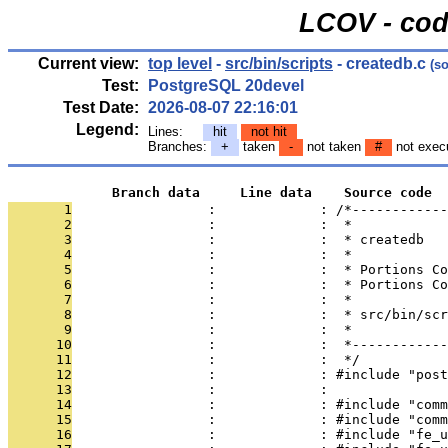
LCOV - cod
Current view:
top level
-
src/bin/scripts
- createdb.c
(so
Test:
PostgreSQL 20devel
Test Date:
2026-08-07 22:16:01
Legend:
Lines:
hit
not hit
Branches:
+
taken
-
not taken
#
not exec
             Branch data     Line data    Source code
       1
                 :             : /*------------
       2
                 :             :  *
       3
                 :             :  * createdb
       4
                 :             :  *
       5
                 :             :  * Portions Co
       6
                 :             :  * Portions Co
       7
                 :             :  *
       8
                 :             :  * src/bin/scr
       9
                 :             :  *
      10
                 :             :  *------------
      11
                 :             :  */
      12
                 :             : #include "post
      13
                 :             : 
      14
                 :             : #include "comm
      15
                 :             : #include "comm
      16
                 :             : #include "fe_u