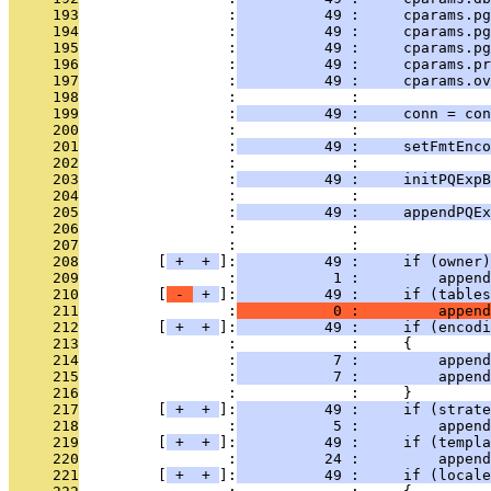
     193
                 :
          49 :     cparams.pg
     194
                 :
          49 :     cparams.pg
     195
                 :
          49 :     cparams.pg
     196
                 :
          49 :     cparams.pr
     197
                 :
          49 :     cparams.o
     198
                 :             : 
     199
                 :
          49 :     conn = con
     200
                 :             : 
     201
                 :
          49 :     setFmtEnco
     202
                 :             : 
     203
                 :
          49 :     initPQExpB
     204
                 :             : 
     205
                 :
          49 :     appendPQEx
     206
                 :             :              
     207
                 :             : 
     208
         [
 + 
 + 
]:
          49 :     if (owner)
     209
                 :
           1 :         append
     210
         [
 - 
 + 
]:
          49 :     if (tables
     211
                 :
           0 :         append
     212
         [
 + 
 + 
]:
          49 :     if (encodi
     213
                 :             :     {
     214
                 :
           7 :         append
     215
                 :
           7 :         append
     216
                 :             :     }
     217
         [
 + 
 + 
]:
          49 :     if (strate
     218
                 :
           5 :         append
     219
         [
 + 
 + 
]:
          49 :     if (templa
     220
                 :
          24 :         append
     221
         [
 + 
 + 
]:
          49 :     if (locale