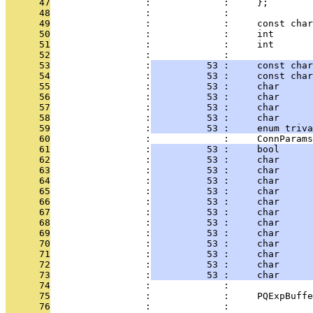
      47
                 :             :     };
      48
                 :             : 
      49
                 :             :     const char
      50
                 :             :     int       
      51
                 :             :     int       
      52
                 :             : 
      53
                 :
          53 :     const char
      54
                 :
          53 :     const char
      55
                 :
          53 :     char      
      56
                 :
          53 :     char      
      57
                 :
          53 :     char      
      58
                 :
          53 :     char      
      59
                 :
          53 :     enum triva
      60
                 :             :     ConnParams
      61
                 :
          53 :     bool      
      62
                 :
          53 :     char      
      63
                 :
          53 :     char      
      64
                 :
          53 :     char      
      65
                 :
          53 :     char      
      66
                 :
          53 :     char      
      67
                 :
          53 :     char      
      68
                 :
          53 :     char      
      69
                 :
          53 :     char      
      70
                 :
          53 :     char      
      71
                 :
          53 :     char      
      72
                 :
          53 :     char      
      73
                 :
          53 :     char      
      74
                 :             : 
      75
                 :             :     PQExpBuffe
      76
                 :             : 