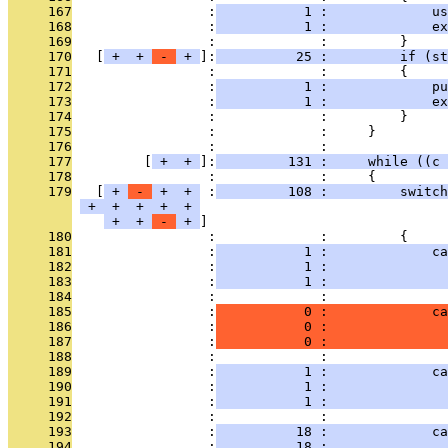
     167
                 :
           1 :             us
     168
                 :
           1 :             ex
     169
                 :             :         }
     170
   [
 + 
 + 
 - 
 + 
]:
          25 :         if (s
     171
                 :             :         {
     172
                 :
           1 :             pu
     173
                 :
           1 :             ex
     174
                 :             :         }
     175
                 :             :     }
     176
                 :             : 
     177
         [
 + 
 + 
]:
         131 :     while ((c 
     178
                 :             :     {
     179
   [
 + 
 - 
 + 
 + 
 :
         108 :         switch
 + 
 + 
 + 
 + 
 + 
 + 
 + 
 - 
 + 
     180
                 :             :         {
     181
                 :
           1 :             ca
     182
                 :
           1 :              
     183
                 :
           1 :               
     184
                 :             : 
     185
                 :
           0 :             ca
     186
                 :
           0 :               
     187
                 :
           0 :               
     188
                 :             : 
     189
                 :
           1 :             ca
     190
                 :
           1 :               
     191
                 :
           1 :               
     192
                 :             : 
     193
                 :
          18 :             ca
     194
                 :
          18 :               