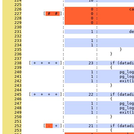
     224
                 :
          10 :               
     225
                 :             : 
     226
                 :
           0 :             ca
     227
         [
 # 
 # 
]:
           0 :               
     228
                 :
           0 :               
     229
                 :
           0 :               
     230
                 :             : 
     231
                 :
           1 :             de
     232
                 :             :               
     233
                 :
           1 :               
     234
                 :
           1 :               
     235
                 :             :         }
     236
                 :             :     }
     237
                 :             : 
     238
   [
 + 
 + 
 + 
 + 
]:
          23 :     if (datadi
     239
                 :             :     {
     240
                 :
           1 :         pg_log
     241
                 :
           1 :         pg_log
     242
                 :
           1 :         exit(1
     243
                 :             :     }
     244
                 :             : 
     245
   [
 + 
 + 
 + 
 + 
]:
          22 :     if (datadi
     246
                 :             :     {
     247
                 :
           1 :         pg_log
     248
                 :
           1 :         pg_log
     249
                 :
           1 :         exit(1
     250
                 :             :     }
     251
                 :             : 
     252
         [
 - 
 + 
]:
          21 :     if (datadi
     253
                 :             :     {