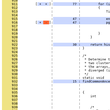
     910
                 :             : 
     911
         [
 + 
 + 
]:
          77 :         for (i
     912
                 :             :         {
     913
                 :             :             Ti
     914
                 :             : 
     915
                 :
          47 :             en
     916
         [
 + 
 - 
]:
          47 :             pg
     917
                 :             :               
     918
                 :             :               
     919
                 :             :         }
     920
                 :             :     }
     921
                 :             : 
     922
                 :
          30 :     return his
     923
                 :             : }
     924
                 :             : 
     925
                 :             : /*
     926
                 :             :  * Determine t
     927
                 :             :  * two cluster
     928
                 :             :  * the arrays,
     929
                 :             :  * diverged (i
     930
                 :             :  */
     931
                 :             : static void
     932
                 :
          15 : findCommonAnce
     933
                 :             :               
     934
                 :             :               
     935
                 :             : {
     936
                 :             :     int       
     937
                 :             :               
     938
                 :             : 
     939
                 :             :     /*