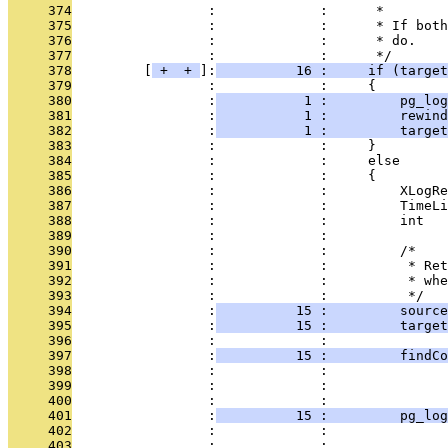
     374
                 :             :      *
     375
                 :             :      * If both
     376
                 :             :      * do.
     377
                 :             :      */
     378
         [
 + 
 + 
]:
          16 :     if (target
     379
                 :             :     {
     380
                 :
           1 :         pg_log
     381
                 :
           1 :         rewind
     382
                 :
           1 :         target
     383
                 :             :     }
     384
                 :             :     else
     385
                 :             :     {
     386
                 :             :         XLogRe
     387
                 :             :         TimeLi
     388
                 :             :         int   
     389
                 :             : 
     390
                 :             :         /*
     391
                 :             :          * Ret
     392
                 :             :          * whe
     393
                 :             :          */
     394
                 :
          15 :         source
     395
                 :
          15 :         target
     396
                 :             : 
     397
                 :
          15 :         findCo
     398
                 :             :               
     399
                 :             :               
     400
                 :             : 
     401
                 :
          15 :         pg_log
     402
                 :             :               
     403
                 :             :               