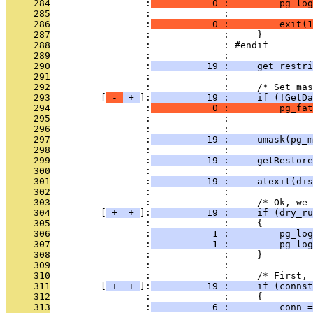
     284
                 :
           0 :         pg_log
     285
                 :             :               
     286
                 :
           0 :         exit(1
     287
                 :             :     }
     288
                 :             : #endif
     289
                 :             : 
     290
                 :
          19 :     get_restri
     291
                 :             : 
     292
                 :             :     /* Set ma
     293
         [
 - 
 + 
]:
          19 :     if (!GetD
     294
                 :
           0 :         pg_fat
     295
                 :             :               
     296
                 :             : 
     297
                 :
          19 :     umask(pg_m
     298
                 :             : 
     299
                 :
          19 :     getRestore
     300
                 :             : 
     301
                 :
          19 :     atexit(dis
     302
                 :             : 
     303
                 :             :     /* Ok, we 
     304
         [
 + 
 + 
]:
          19 :     if (dry_ru
     305
                 :             :     {
     306
                 :
           1 :         pg_log
     307
                 :
           1 :         pg_log
     308
                 :             :     }
     309
                 :             : 
     310
                 :             :     /* First, 
     311
         [
 + 
 + 
]:
          19 :     if (connst
     312
                 :             :     {
     313
                 :
           6 :         conn =