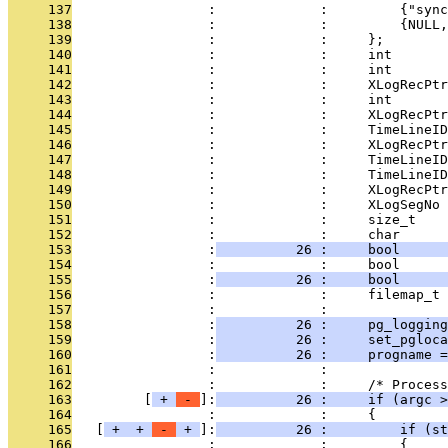
     137
                 :             :         {"sync
     138
                 :             :         {NULL,
     139
                 :             :     };
     140
                 :             :     int       
     141
                 :             :     int       
     142
                 :             :     XLogRecPtr
     143
                 :             :     int       
     144
                 :             :     XLogRecPtr
     145
                 :             :     TimeLineID
     146
                 :             :     XLogRecPtr
     147
                 :             :     TimeLineID
     148
                 :             :     TimeLineID
     149
                 :             :     XLogRecPtr
     150
                 :             :     XLogSegNo 
     151
                 :             :     size_t    
     152
                 :             :     char      
     153
                 :
          26 :     bool      
     154
                 :             :     bool      
     155
                 :
          26 :     bool      
     156
                 :             :     filemap_t 
     157
                 :             : 
     158
                 :
          26 :     pg_logging
     159
                 :
          26 :     set_pgloca
     160
                 :
          26 :     progname =
     161
                 :             : 
     162
                 :             :     /* Process
     163
         [
 + 
 - 
]:
          26 :     if (argc >
     164
                 :             :     {
     165
   [
 + 
 + 
 - 
 + 
]:
          26 :         if (st
     166
                 :             :         {