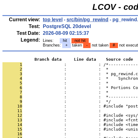
LCOV - cod
Current view:
top level
-
src/bin/pg_rewind
- pg_rewind
Test:
PostgreSQL 20devel
Test Date:
2026-08-09 02:15:37
Legend:
Lines:
hit
not hit
Branches:
+
taken
-
not taken
#
not execu
             Branch data     Line data    Source code
       1
                 :             : /*------------
       2
                 :             :  *
       3
                 :             :  * pg_rewind.c
       4
                 :             :  *    Synchron
       5
                 :             :  *
       6
                 :             :  * Portions Co
       7
                 :             :  *
       8
                 :             :  *------------
       9
                 :             :  */
      10
                 :             : #include "post
      11
                 :             : 
      12
                 :             : #include <sys/
      13
                 :             : #include <fcnt
      14
                 :             : #include <time
      15
                 :             : #include <unis
      16
                 :             : 