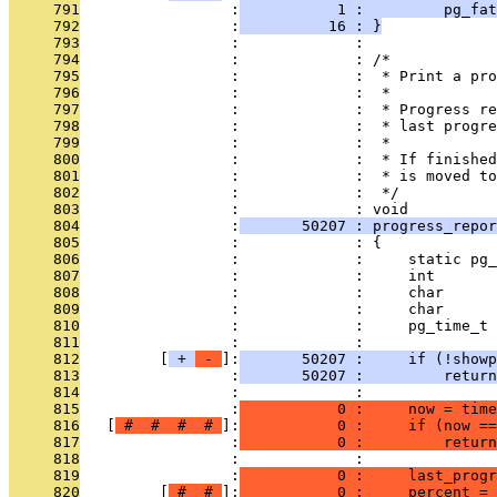
     791
                 :
           1 :         pg_fat
     792
                 :
          16 : }
     793
                 :             : 
     794
                 :             : /*
     795
                 :             :  * Print a pro
     796
                 :             :  *
     797
                 :             :  * Progress re
     798
                 :             :  * last progre
     799
                 :             :  *
     800
                 :             :  * If finished
     801
                 :             :  * is moved to
     802
                 :             :  */
     803
                 :             : void
     804
                 :
       50207 : progress_repor
     805
                 :             : {
     806
                 :             :     static pg
     807
                 :             :     int       
     808
                 :             :     char      
     809
                 :             :     char      
     810
                 :             :     pg_time_t 
     811
                 :             : 
     812
         [
 + 
 - 
]:
       50207 :     if (!showp
     813
                 :
       50207 :         return
     814
                 :             : 
     815
                 :
           0 :     now = time
     816
   [
 # 
 # 
 # 
 # 
]:
           0 :     if (now ==
     817
                 :
           0 :         return
     818
                 :             : 
     819
                 :
           0 :     last_progr
     820
         [
 # 
 # 
]:
           0 :     percent = 