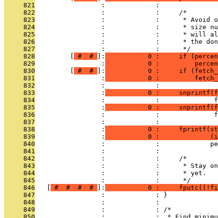
     821
                 :             : 
     822
                 :             :     /*
     823
                 :             :      * Avoid o
     824
                 :             :      * size nu
     825
                 :             :      * will al
     826
                 :             :      * the don
     827
                 :             :      */
     828
         [
 # 
 # 
]:
           0 :     if (percen
     829
                 :
           0 :         percen
     830
         [
 # 
 # 
]:
           0 :     if (fetch_
     831
                 :
           0 :         fetch_
     832
                 :             : 
     833
                 :
           0 :     snprintf(f
     834
                 :             :              f
     835
                 :
           0 :     snprintf(f
     836
                 :             :              f
     837
                 :             : 
     838
                 :
           0 :     fprintf(st
     839
                 :
           0 :             (i
     840
                 :             :             pe
     841
                 :             : 
     842
                 :             :     /*
     843
                 :             :      * Stay on
     844
                 :             :      * yet.
     845
                 :             :      */
     846
   [
 # 
 # 
 # 
 # 
]:
           0 :     fputc((!fi
     847
                 :             : }
     848
                 :             : 
     849
                 :             : /*
     850
                 :             :  * Find minimu