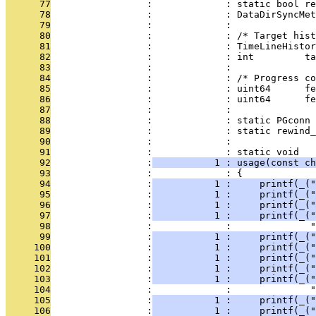
      77
                 :             : static bool re
      78
                 :             : DataDirSyncMet
      79
                 :             : 
      80
                 :             : /* Target hist
      81
                 :             : TimeLineHistor
      82
                 :             : int         ta
      83
                 :             : 
      84
                 :             : /* Progress co
      85
                 :             : uint64      fe
      86
                 :             : uint64      fe
      87
                 :             : 
      88
                 :             : static PGconn 
      89
                 :             : static rewind_
      90
                 :             : 
      91
                 :             : static void
      92
                 :
           1 : usage(const ch
      93
                 :             : {
      94
                 :
           1 :     printf(_("
      95
                 :
           1 :     printf(_("
      96
                 :
           1 :     printf(_("
      97
                 :
           1 :     printf(_("
      98
                 :             :              "
      99
                 :
           1 :     printf(_(
     100
                 :
           1 :     printf(_("
     101
                 :
           1 :     printf(_(
     102
                 :
           1 :     printf(_("
     103
                 :
           1 :     printf(_("
     104
                 :             :              "
     105
                 :
           1 :     printf(_(
     106
                 :
           1 :     printf(_(