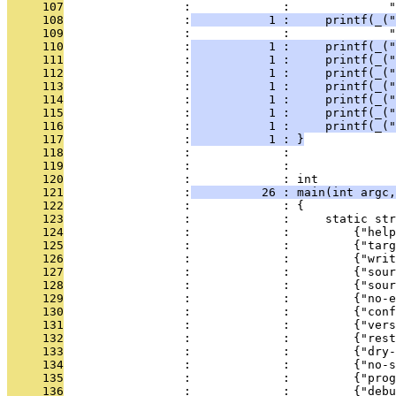
     107
                 :             :              "
     108
                 :
           1 :     printf(_("
     109
                 :             :              "
     110
                 :
           1 :     printf(_("
     111
                 :
           1 :     printf(_("
     112
                 :
           1 :     printf(_("
     113
                 :
           1 :     printf(_("
     114
                 :
           1 :     printf(_("
     115
                 :
           1 :     printf(_("
     116
                 :
           1 :     printf(_("
     117
                 :
           1 : }
     118
                 :             : 
     119
                 :             : 
     120
                 :             : int
     121
                 :
          26 : main(int argc,
     122
                 :             : {
     123
                 :             :     static str
     124
                 :             :         {"help
     125
                 :             :         {"tar
     126
                 :             :         {"wri
     127
                 :             :         {"sour
     128
                 :             :         {"sour
     129
                 :             :         {"no-e
     130
                 :             :         {"conf
     131
                 :             :         {"vers
     132
                 :             :         {"rest
     133
                 :             :         {"dry-
     134
                 :             :         {"no-s
     135
                 :             :         {"prog
     136
                 :             :         {"debu