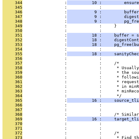
     344
                 :
          10 :         ensure
     345
                 :             : 
     346
                 :
           9 :         buffer
     347
                 :
           9 :         digest
     348
                 :
           9 :         pg_fre
     349
                 :             :     }
     350
                 :             : 
     351
                 :
          18 :     buffer = s
     352
                 :
          18 :     digestCont
     353
                 :
          18 :     pg_free(bu
     354
                 :             : 
     355
                 :
          18 :     sanityChec
     356
                 :             : 
     357
                 :             :     /*
     358
                 :             :      * Usually
     359
                 :             :      * the sou
     360
                 :             :      * followi
     361
                 :             :      * request
     362
                 :             :      * in minR
     363
                 :             :      * minRec
     364
                 :             :      */
     365
                 :
          16 :     source_tli
     366
                 :             :               
     367
                 :             : 
     368
                 :             :     /* Similar
     369
                 :
          16 :     target_tli
     370
                 :             :               
     371
                 :             : 
     372
                 :             :     /*
     373
                 :             :      * Find th