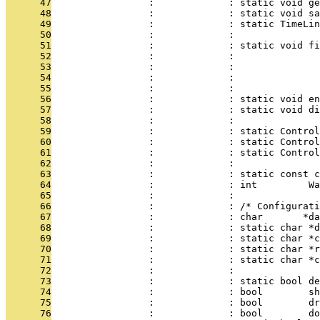
      47
                 :             : static void g
      48
                 :             : static void sa
      49
                 :             : static TimeLin
      50
                 :             :               
      51
                 :             : static void fi
      52
                 :             :               
      53
                 :             :               
      54
                 :             :               
      55
                 :             :               
      56
                 :             : static void en
      57
                 :             : static void di
      58
                 :             : 
      59
                 :             : static Control
      60
                 :             : static Control
      61
                 :             : static Control
      62
                 :             : 
      63
                 :             : static const c
      64
                 :             : int         Wa
      65
                 :             : 
      66
                 :             : /* Configurati
      67
                 :             : char       *da
      68
                 :             : static char *d
      69
                 :             : static char *c
      70
                 :             : static char *r
      71
                 :             : static char *c
      72
                 :             : 
      73
                 :             : static bool de
      74
                 :             : bool        sh
      75
                 :             : bool        dr
      76
                 :             : bool        do