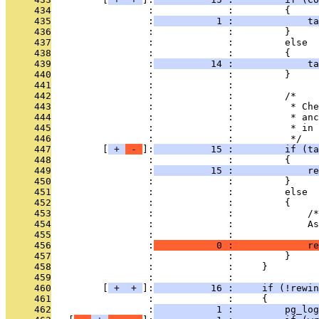
     434
                 :             :         {
     435
                 :
           1 :             ta
     436
                 :             :         }
     437
                 :             :         else
     438
                 :             :         {
     439
                 :
          14 :             ta
     440
                 :             :         }
     441
                 :             : 
     442
                 :             :         /*
     443
                 :             :          * Che
     444
                 :             :          * anc
     445
                 :             :          * in
     446
                 :             :          */
     447
         [
 + 
 - 
]:
          15 :         if (ta
     448
                 :             :         {
     449
                 :
          15 :             re
     450
                 :             :         }
     451
                 :             :         else
     452
                 :             :         {
     453
                 :             :             /*
     454
                 :             :             As
     455
                 :             : 
     456
                 :
           0 :             re
     457
                 :             :         }
     458
                 :             :     }
     459
                 :             : 
     460
         [
 + 
 + 
]:
          16 :     if (!rewin
     461
                 :             :     {
     462
                 :
           1 :         pg_log