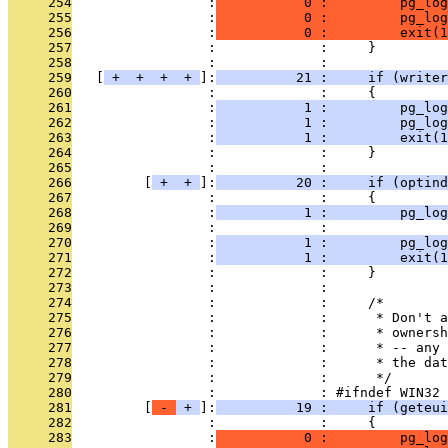
     254
                 :
           0 :         pg_log
     255
                 :
           0 :         pg_log
     256
                 :
           0 :         exit(1
     257
                 :             :     }
     258
                 :             : 
     259
   [
 + 
 + 
 + 
 + 
]:
          21 :     if (write
     260
                 :             :     {
     261
                 :
           1 :         pg_log
     262
                 :
           1 :         pg_log
     263
                 :
           1 :         exit(1
     264
                 :             :     }
     265
                 :             : 
     266
         [
 + 
 + 
]:
          20 :     if (optind
     267
                 :             :     {
     268
                 :
           1 :         pg_log
     269
                 :             :               
     270
                 :
           1 :         pg_log
     271
                 :
           1 :         exit(1
     272
                 :             :     }
     273
                 :             : 
     274
                 :             :     /*
     275
                 :             :      * Don't a
     276
                 :             :      * ownersh
     277
                 :             :      * -- any 
     278
                 :             :      * the dat
     279
                 :             :      */
     280
                 :             : #ifndef WIN32
     281
         [
 - 
 + 
]:
          19 :     if (geteui
     282
                 :             :     {
     283
                 :
           0 :         pg_log