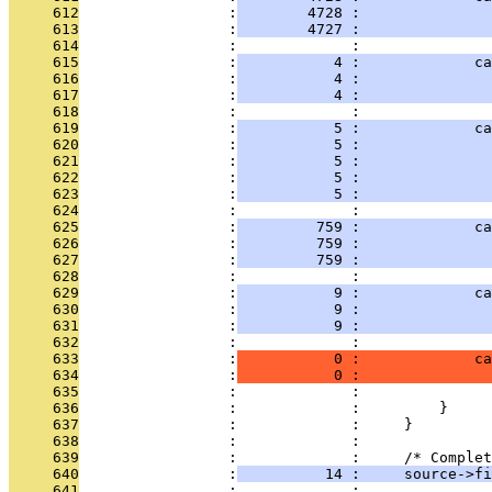
     612
                 :
        4728 :               
     613
                 :
        4727 :               
     614
                 :             : 
     615
                 :
           4 :             ca
     616
                 :
           4 :               
     617
                 :
           4 :               
     618
                 :             : 
     619
                 :
           5 :             ca
     620
                 :
           5 :               
     621
                 :
           5 :               
     622
                 :
           5 :               
     623
                 :
           5 :               
     624
                 :             : 
     625
                 :
         759 :             ca
     626
                 :
         759 :               
     627
                 :
         759 :               
     628
                 :             : 
     629
                 :
           9 :             ca
     630
                 :
           9 :               
     631
                 :
           9 :               
     632
                 :             : 
     633
                 :
           0 :             ca
     634
                 :
           0 :               
     635
                 :             :               
     636
                 :             :         }
     637
                 :             :     }
     638
                 :             : 
     639
                 :             :     /* Complet
     640
                 :
          14 :     source->fi
     641
                 :             : 