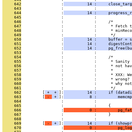
     642
                 :
          14 :     close_targ
     643
                 :             : 
     644
                 :
          14 :     progress_r
     645
                 :             : 
     646
                 :             :     /*
     647
                 :             :      * Fetch t
     648
                 :             :      * minReco
     649
                 :             :      */
     650
                 :
          14 :     buffer = s
     651
                 :
          14 :     digestCont
     652
                 :
          14 :     pg_free(bu
     653
                 :             : 
     654
                 :             :     /*
     655
                 :             :      * Sanity 
     656
                 :             :      * not hav
     657
                 :             :      *
     658
                 :             :      * XXX: We
     659
                 :             :      * wrong? 
     660
                 :             :      * why not
     661
                 :             :      */
     662
         [
 + 
 + 
]:
          14 :     if (datadi
     663
         [
 - 
 + 
]:
           8 :         memcmp
     664
                 :             :               
     665
                 :             :     {
     666
                 :
           0 :         pg_fat
     667
                 :             :     }
     668
                 :             : 
     669
         [
 - 
 + 
]:
          14 :     if (showpr
     670
                 :
           0 :         pg_log