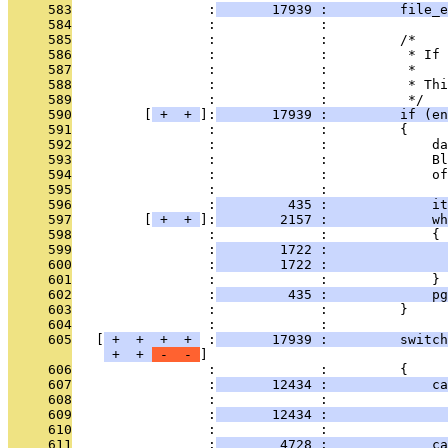
     583
                 :
       17939 :         file_e
     584
                 :             : 
     585
                 :             :         /*
     586
                 :             :          * If 
     587
                 :             :          *
     588
                 :             :          * Thi
     589
                 :             :          */
     590
         [
 + 
 + 
]:
       17939 :         if (en
     591
                 :             :         {
     592
                 :             :             da
     593
                 :             :             Bl
     594
                 :             :             of
     595
                 :             : 
     596
                 :
         435 :             it
     597
         [
 + 
 + 
]:
        2157 :             wh
     598
                 :             :             {
     599
                 :
        1722 :              
     600
                 :
        1722 :               
     601
                 :             :             }
     602
                 :
         435 :             pg
     603
                 :             :         }
     604
                 :             : 
     605
   [
 + 
 + 
 + 
 + 
 :
       17939 :         switch
 + 
 + 
 - 
 - 
     606
                 :             :         {
     607
                 :
       12434 :             ca
     608
                 :             :               
     609
                 :
       12434 :               
     610
                 :             : 
     611
                 :
        4728 :             ca