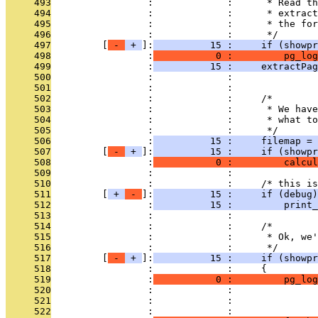
     493
                 :             :      * Read th
     494
                 :             :      * extract
     495
                 :             :      * the for
     496
                 :             :      */
     497
         [
 - 
 + 
]:
          15 :     if (showpr
     498
                 :
           0 :         pg_log
     499
                 :
          15 :     extractPag
     500
                 :             :               
     501
                 :             : 
     502
                 :             :     /*
     503
                 :             :      * We have
     504
                 :             :      * what to
     505
                 :             :      */
     506
                 :
          15 :     filemap = 
     507
         [
 - 
 + 
]:
          15 :     if (showpr
     508
                 :
           0 :         calcul
     509
                 :             : 
     510
                 :             :     /* this is
     511
         [
 + 
 - 
]:
          15 :     if (debug)
     512
                 :
          15 :         print_
     513
                 :             : 
     514
                 :             :     /*
     515
                 :             :      * Ok, we'
     516
                 :             :      */
     517
         [
 - 
 + 
]:
          15 :     if (showpr
     518
                 :             :     {
     519
                 :
           0 :         pg_log
     520
                 :             :              
     521
                 :             :               
     522
                 :             : 