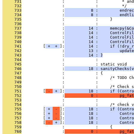
     731
                 :             :          * and
     732
                 :             :          */
     733
                 :
           8 :         endrec
     734
                 :
           8 :         endtli
     735
                 :             :     }
     736
                 :             : 
     737
                 :
          14 :     memcpy(&Co
     738
                 :
          14 :     ControlFil
     739
                 :
          14 :     ControlFil
     740
                 :
          14 :     ControlFil
     741
         [
 + 
 + 
]:
          14 :     if (!dry_r
     742
                 :
          13 :         update
     743
                 :
          14 : }
     744
                 :             : 
     745
                 :             : static void
     746
                 :
          18 : sanityChecks(v
     747
                 :             : {
     748
                 :             :     /* TODO Ch
     749
                 :             : 
     750
                 :             :     /* Check s
     751
         [
 - 
 + 
]:
          18 :     if (Contr
     752
                 :
           0 :         pg_fat
     753
                 :             : 
     754
                 :             :     /* check v
     755
         [
 + 
 - 
]:
          18 :     if (Contro
     756
         [
 + 
 - 
]:
          18 :         Contro
     757
         [
 + 
 - 
]:
          18 :         Contro
     758
         [
 - 
 + 
]:
          18 :         Contro
     759
                 :             :     {
     760
                 :
           0 :         pg_fat