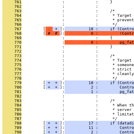
     761
                 :             :     }
     762
                 :             : 
     763
                 :             :     /*
     764
                 :             :      * Target 
     765
                 :             :      * prevent
     766
                 :             :      */
     767
         [
 - 
 + 
]:
          18 :     if (Contro
     768
         [
 # 
 # 
]:
           0 :         !Contr
     769
                 :             :     {
     770
                 :
           0 :         pg_fa
     771
                 :             :     }
     772
                 :             : 
     773
                 :             :     /*
     774
                 :             :      * Target 
     775
                 :             :      * someone
     776
                 :             :      * strict 
     777
                 :             :      * cleanly
     778
                 :             :      */
     779
         [
 + 
 + 
]:
          18 :     if (Contr
     780
         [
 + 
 + 
]:
           2 :         Contro
     781
                 :
           1 :         pg_fat
     782
                 :             : 
     783
                 :             :     /*
     784
                 :             :      * When th
     785
                 :             :      * server 
     786
                 :             :      * limita
     787
                 :             :      */
     788
         [
 + 
 + 
]:
          17 :     if (datadi
     789
         [
 + 
 + 
]:
          11 :         Contr
     790
         [
 + 
 + 
]:
           2 :         Contro