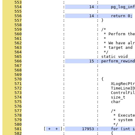
     553
                 :             : 
     554
                 :
          14 :     pg_log_inf
     555
                 :             : 
     556
                 :
          14 :     return 0;
     557
                 :             : }
     558
                 :             : 
     559
                 :             : /*
     560
                 :             :  * Perform the
     561
                 :             :  *
     562
                 :             :  * We have alr
     563
                 :             :  * target and 
     564
                 :             :  */
     565
                 :             : static void
     566
                 :
          15 : perform_rewind
     567
                 :             :               
     568
                 :             :               
     569
                 :             :               
     570
                 :             : {
     571
                 :             :     XLogRecPtr
     572
                 :             :     TimeLineID
     573
                 :             :     ControlFil
     574
                 :             :     size_t    
     575
                 :             :     char      
     576
                 :             : 
     577
                 :             :     /*
     578
                 :             :      * Execute
     579
                 :             :      * system 
     580
                 :             :      */
     581
         [
 + 
 + 
]:
       17953 :     for (int i
     582
                 :             :     {