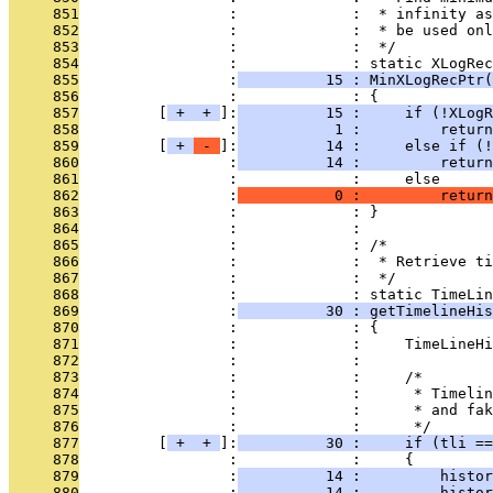
     851
                 :             :  * infinity as
     852
                 :             :  * be used onl
     853
                 :             :  */
     854
                 :             : static XLogRec
     855
                 :
          15 : MinXLogRecPtr(
     856
                 :             : {
     857
         [
 + 
 + 
]:
          15 :     if (!XLogR
     858
                 :
           1 :         return
     859
         [
 + 
 - 
]:
          14 :     else if (
     860
                 :
          14 :         return
     861
                 :             :     else
     862
                 :
           0 :         return
     863
                 :             : }
     864
                 :             : 
     865
                 :             : /*
     866
                 :             :  * Retrieve ti
     867
                 :             :  */
     868
                 :             : static TimeLin
     869
                 :
          30 : getTimelineHis
     870
                 :             : {
     871
                 :             :     TimeLineHi
     872
                 :             : 
     873
                 :             :     /*
     874
                 :             :      * Timelin
     875
                 :             :      * and fak
     876
                 :             :      */
     877
         [
 + 
 + 
]:
          30 :     if (tli ==
     878
                 :             :     {
     879
                 :
          14 :         histor
     880
                 :
          14 :         histor