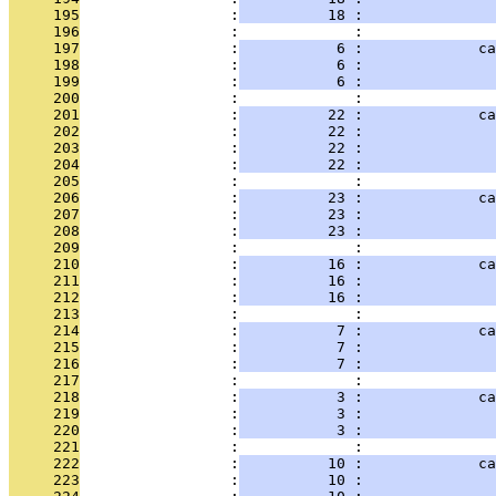
     195
                 :
          18 :               
     196
                 :             : 
     197
                 :
           6 :             ca
     198
                 :
           6 :               
     199
                 :
           6 :               
     200
                 :             : 
     201
                 :
          22 :             ca
     202
                 :
          22 :               
     203
                 :
          22 :               
     204
                 :
          22 :               
     205
                 :             : 
     206
                 :
          23 :             ca
     207
                 :
          23 :               
     208
                 :
          23 :               
     209
                 :             : 
     210
                 :
          16 :             ca
     211
                 :
          16 :               
     212
                 :
          16 :               
     213
                 :             : 
     214
                 :
           7 :             ca
     215
                 :
           7 :               
     216
                 :
           7 :               
     217
                 :             : 
     218
                 :
           3 :             ca
     219
                 :
           3 :               
     220
                 :
           3 :               
     221
                 :             : 
     222
                 :
          10 :             ca
     223
                 :
          10 :               