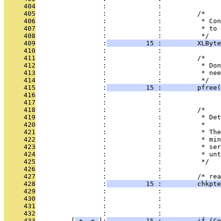
     404
                 :             : 
     405
                 :             :         /*
     406
                 :             :          * Con
     407
                 :             :          * to 
     408
                 :             :          */
     409
                 :
          15 :         XLByt
     410
                 :             : 
     411
                 :             :         /*
     412
                 :             :          * Don
     413
                 :             :          * nee
     414
                 :             :          */
     415
                 :
          15 :         pfree(
     416
                 :             : 
     417
                 :             : 
     418
                 :             :         /*
     419
                 :             :          * Det
     420
                 :             :          *
     421
                 :             :          * The
     422
                 :             :          * min
     423
                 :             :          * ser
     424
                 :             :          * unt
     425
                 :             :          */
     426
                 :             : 
     427
                 :             :         /* rea
     428
                 :
          15 :         chkpte
     429
                 :             :               
     430
                 :             :               
     431
                 :             :               
     432
                 :             : 
     433
         [
 + 
 + 
]:
          15 :         if (Co