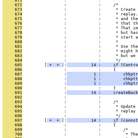
     671
                 :             : 
     672
                 :             :     /*
     673
                 :             :      * Create 
     674
                 :             :      * replay.
     675
                 :             :      * and the
     676
                 :             :      * that th
     677
                 :             :      * That im
     678
                 :             :      * but has
     679
                 :             :      * start a
     680
                 :             :      *
     681
                 :             :      * Use the
     682
                 :             :      * might h
     683
                 :             :      * but we 
     684
                 :             :      */
     685
         [
 + 
 + 
]:
          14 :     if (Contro
     686
                 :             :     {
     687
                 :
           1 :         chkptr
     688
                 :
           1 :         chkptt
     689
                 :
           1 :         chkptr
     690
                 :             :     }
     691
                 :
          14 :     createBack
     692
                 :             : 
     693
                 :             :     /*
     694
                 :             :      * Update 
     695
                 :             :      * replay 
     696
                 :             :      */
     697
         [
 + 
 + 
]:
          14 :     if (connst
     698
                 :             :     {
     699
                 :             :         /*
     700
                 :             :          * The