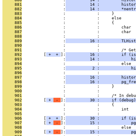
     881
                 :
          14 :         histor
     882
                 :
          14 :         *nentr
     883
                 :             :     }
     884
                 :             :     else
     885
                 :             :     {
     886
                 :             :         char  
     887
                 :             :         char  
     888
                 :             : 
     889
                 :
          16 :         TLHist
     890
                 :             : 
     891
                 :             :         /* Get
     892
         [
 + 
 + 
]:
          16 :         if (is
     893
                 :
          14 :             hi
     894
                 :             :         else
     895
                 :
           2 :             hi
     896
                 :             : 
     897
                 :
          16 :         histor
     898
                 :
          16 :         pg_fre
     899
                 :             :     }
     900
                 :             : 
     901
                 :             :     /* In debu
     902
         [
 + 
 - 
]:
          30 :     if (debug)
     903
                 :             :     {
     904
                 :             :         int   
     905
                 :             : 
     906
         [
 + 
 + 
]:
          30 :         if (is
     907
         [
 + 
 - 
]:
          15 :             pg
     908
                 :             :         else
     909
         [
 + 
 - 
]:
          15 :             pg