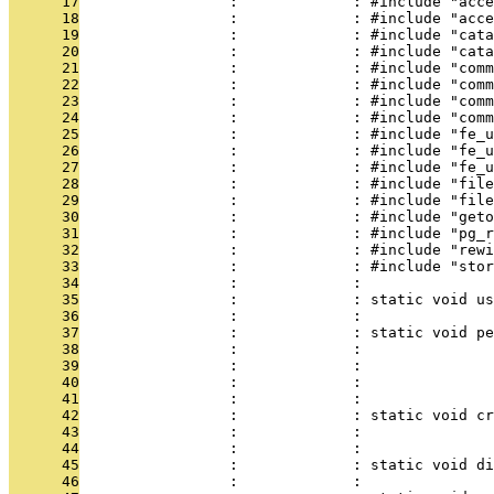
      17
                 :             : #include "acce
      18
                 :             : #include "acce
      19
                 :             : #include "cata
      20
                 :             : #include "cata
      21
                 :             : #include "com
      22
                 :             : #include "comm
      23
                 :             : #include "comm
      24
                 :             : #include "comm
      25
                 :             : #include "fe_u
      26
                 :             : #include "fe_u
      27
                 :             : #include "fe_u
      28
                 :             : #include "file
      29
                 :             : #include "file
      30
                 :             : #include "geto
      31
                 :             : #include "pg_r
      32
                 :             : #include "rewi
      33
                 :             : #include "stor
      34
                 :             : 
      35
                 :             : static void us
      36
                 :             : 
      37
                 :             : static void pe
      38
                 :             :               
      39
                 :             :               
      40
                 :             :              
      41
                 :             : 
      42
                 :             : static void cr
      43
                 :             :              
      44
                 :             : 
      45
                 :             : static void di
      46
                 :             :               