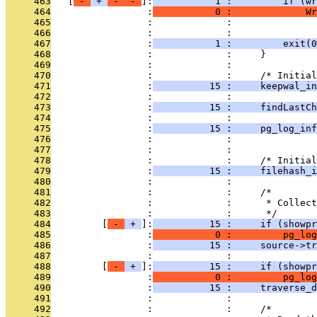
     463
   [
 - 
 + 
 - 
 - 
]:
           1 :         if (wr
     464
                 :
           0 :             Wr
     465
                 :             :               
     466
                 :             :               
     467
                 :
           1 :         exit(0
     468
                 :             :     }
     469
                 :             : 
     470
                 :             :     /* Initial
     471
                 :
          15 :     keepwal_in
     472
                 :             : 
     473
                 :
          15 :     findLastCh
     474
                 :             :               
     475
                 :
          15 :     pg_log_inf
     476
                 :             :               
     477
                 :             : 
     478
                 :             :     /* Initial
     479
                 :
          15 :     filehash_i
     480
                 :             : 
     481
                 :             :     /*
     482
                 :             :      * Collect
     483
                 :             :      */
     484
         [
 - 
 + 
]:
          15 :     if (showpr
     485
                 :
           0 :         pg_log
     486
                 :
          15 :     source->tr
     487
                 :             : 
     488
         [
 - 
 + 
]:
          15 :     if (showpr
     489
                 :
           0 :         pg_log
     490
                 :
          15 :     traverse_d
     491
                 :             : 
     492
                 :             :     /*