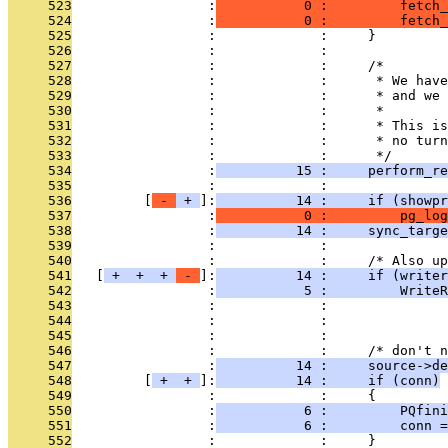
     523
                 :
           0 :         fetch_
     524
                 :
           0 :         fetch_
     525
                 :             :     }
     526
                 :             : 
     527
                 :             :     /*
     528
                 :             :      * We have
     529
                 :             :      * and we 
     530
                 :             :      *
     531
                 :             :      * This is
     532
                 :             :      * no turn
     533
                 :             :      */
     534
                 :
          15 :     perform_re
     535
                 :             : 
     536
         [
 - 
 + 
]:
          14 :     if (showpr
     537
                 :
           0 :         pg_log
     538
                 :
          14 :     sync_targe
     539
                 :             : 
     540
                 :             :     /* Also up
     541
   [
 + 
 + 
 + 
 - 
]:
          14 :     if (writer
     542
                 :
           5 :         WriteR
     543
                 :             :               
     544
                 :             :               
     545
                 :             : 
     546
                 :             :     /* don't n
     547
                 :
          14 :     source->de
     548
         [
 + 
 + 
]:
          14 :     if (conn)
     549
                 :             :     {
     550
                 :
           6 :         PQfini
     551
                 :
           6 :         conn =
     552
                 :             :     }