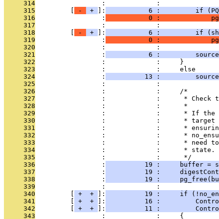
     314
                 :             : 
     315
         [
 - 
 + 
]:
           6 :         if (PQ
     316
                 :
           0 :             pg
     317
                 :             : 
     318
         [
 - 
 + 
]:
           6 :         if (sh
     319
                 :
           0 :             pg
     320
                 :             : 
     321
                 :
           6 :         source
     322
                 :             :     }
     323
                 :             :     else
     324
                 :
          13 :         source
     325
                 :             : 
     326
                 :             :     /*
     327
                 :             :      * Check t
     328
                 :             :      *
     329
                 :             :      * If the 
     330
                 :             :      * target 
     331
                 :             :      * ensurin
     332
                 :             :      * no_ensu
     333
                 :             :      * need to
     334
                 :             :      * state.
     335
                 :             :      */
     336
                 :
          19 :     buffer = s
     337
                 :
          19 :     digestCont
     338
                 :
          19 :     pg_free(bu
     339
                 :             : 
     340
         [
 + 
 + 
]:
          19 :     if (!no_en
     341
         [
 + 
 + 
]:
          16 :         Contr
     342
         [
 + 
 + 
]:
          11 :         Contro
     343
                 :             :     {