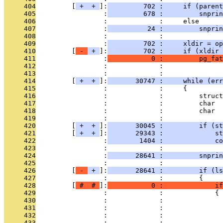
     404
         [
 + 
 + 
]:
         702 :     if (parent
     405
                 :
         678 :         snprin
     406
                 :             :     else
     407
                 :
          24 :         snprin
     408
                 :             : 
     409
                 :
         702 :     xldir = op
     410
         [
 - 
 + 
]:
         702 :     if (xldir 
     411
                 :
           0 :         pg_fat
     412
                 :             :               
     413
                 :             : 
     414
         [
 + 
 + 
]:
       30747 :     while (err
     415
                 :             :     {
     416
                 :             :         struct
     417
                 :             :         char  
     418
                 :             :         char  
     419
                 :             : 
     420
         [
 + 
 + 
]:
       30045 :         if (st
     421
         [
 + 
 + 
]:
       29343 :             st
     422
                 :
        1404 :             co
     423
                 :             : 
     424
                 :
       28641 :         snprin
     425
                 :             : 
     426
         [
 - 
 + 
]:
       28641 :         if (ls
     427
                 :             :         {
     428
         [
 # 
 # 
]:
           0 :             if
     429
                 :             :             {
     430
                 :             :               
     431
                 :             :               
     432
                 :             :               
     433
                 :             :               