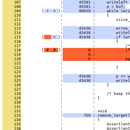
     107
                 :
       45501 :     writeleft 
     108
                 :
       45501 :     p = buf;
     109
         [
 + 
 + 
]:
       90939 :     while (wri
     110
                 :             :     {
     111
                 :             :         ssize_
     112
                 :             : 
     113
                 :
       45438 :         errno 
     114
                 :
       45438 :         writel
     115
         [
 - 
 + 
]:
       45438 :         if (wr
     116
                 :             :         {
     117
                 :             :             /*
     118
         [
 # 
 # 
]:
           0 :             if
     119
                 :
           0 :               
     120
                 :
           0 :             pg
     121
                 :             :               
     122
                 :             :         }
     123
                 :             : 
     124
                 :
       45438 :         p += w
     125
                 :
       45438 :         writel
     126
                 :             :     }
     127
                 :             : 
     128
                 :             :     /* keep th
     129
                 :             : }
     130
                 :             : 
     131
                 :             : 
     132
                 :             : void
     133
                 :
         759 : remove_target(
     134
                 :             : {
     135
                 :             :     Assert(ent
     136
                 :             :     Assert(ent