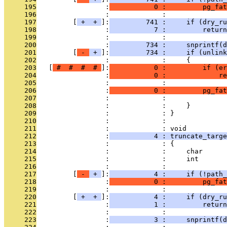
     195
                 :
           0 :         pg_fat
     196
                 :             : 
     197
         [
 + 
 + 
]:
         741 :     if (dry_ru
     198
                 :
           7 :         return
     199
                 :             : 
     200
                 :
         734 :     snprintf(d
     201
         [
 - 
 + 
]:
         734 :     if (unlink
     202
                 :             :     {
     203
   [
 # 
 # 
 # 
 # 
]:
           0 :         if (er
     204
                 :
           0 :             re
     205
                 :             : 
     206
                 :
           0 :         pg_fa
     207
                 :             :               
     208
                 :             :     }
     209
                 :             : }
     210
                 :             : 
     211
                 :             : void
     212
                 :
           4 : truncate_targe
     213
                 :             : {
     214
                 :             :     char      
     215
                 :             :     int       
     216
                 :             : 
     217
         [
 - 
 + 
]:
           4 :     if (!path_
     218
                 :
           0 :         pg_fa
     219
                 :             : 
     220
         [
 + 
 + 
]:
           4 :     if (dry_ru
     221
                 :
           1 :         return
     222
                 :             : 
     223
                 :
           3 :     snprintf(d