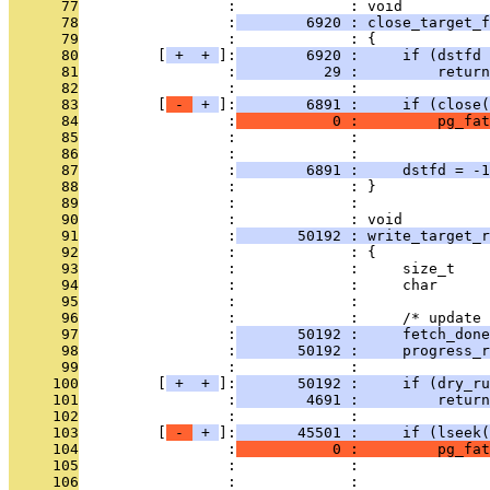
      77
                 :             : void
      78
                 :
        6920 : close_target_f
      79
                 :             : {
      80
         [
 + 
 + 
]:
        6920 :     if (dstfd 
      81
                 :
          29 :         return
      82
                 :             : 
      83
         [
 - 
 + 
]:
        6891 :     if (close(
      84
                 :
           0 :         pg_fat
      85
                 :             :               
      86
                 :             : 
      87
                 :
        6891 :     dstfd = -1
      88
                 :             : }
      89
                 :             : 
      90
                 :             : void
      91
                 :
       50192 : write_target_r
      92
                 :             : {
      93
                 :             :     size_t    
      94
                 :             :     char      
      95
                 :             : 
      96
                 :             :     /* update 
      97
                 :
       50192 :     fetch_done
      98
                 :
       50192 :     progress_r
      99
                 :             : 
     100
         [
 + 
 + 
]:
       50192 :     if (dry_ru
     101
                 :
        4691 :         return
     102
                 :             : 
     103
         [
 - 
 + 
]:
       45501 :     if (lseek(
     104
                 :
           0 :         pg_fat
     105
                 :             :               
     106
                 :             : 