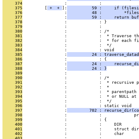
     374
                 :             : 
     375
         [
 + 
 + 
]:
          59 :     if (filesi
     376
                 :
          48 :         *files
     377
                 :
          59 :     return buf
     378
                 :             : }
     379
                 :             : 
     380
                 :             : /*
     381
                 :             :  * Traverse th
     382
                 :             :  * for each fi
     383
                 :             :  */
     384
                 :             : void
     385
                 :
          24 : traverse_datad
     386
                 :             : {
     387
                 :
          24 :     recurse_di
     388
                 :
          24 : }
     389
                 :             : 
     390
                 :             : /*
     391
                 :             :  * recursive 
     392
                 :             :  *
     393
                 :             :  * parentpath 
     394
                 :             :  * or NULL at 
     395
                 :             :  */
     396
                 :             : static void
     397
                 :
         702 : recurse_dir(co
     398
                 :             :             pr
     399
                 :             : {
     400
                 :             :     DIR       
     401
                 :             :     struct dir
     402
                 :             :     char      
     403
                 :             : 