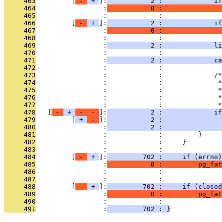
     463
         [
 - 
 + 
]:
           2 :             if
     464
                 :
           0 :               
     465
                 :             :               
     466
         [
 - 
 + 
]:
           2 :             if
     467
                 :
           0 :               
     468
                 :             :               
     469
                 :
           2 :             li
     470
                 :             : 
     471
                 :
           2 :             ca
     472
                 :             : 
     473
                 :             :             /*
     474
                 :             :              *
     475
                 :             :              *
     476
                 :             :              *
     477
                 :             :              *
     478
   [
 - 
 + 
 - 
 - 
]:
           2 :             if
     479
         [
 + 
 - 
]:
           2 :               
     480
                 :
           2 :               
     481
                 :             :         }
     482
                 :             :     }
     483
                 :             : 
     484
         [
 - 
 + 
]:
         702 :     if (errno)
     485
                 :
           0 :         pg_fat
     486
                 :             :               
     487
                 :             : 
     488
         [
 - 
 + 
]:
         702 :     if (closed
     489
                 :
           0 :         pg_fat
     490
                 :             :               
     491
                 :
         702 : }