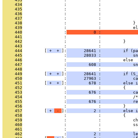
     434
                 :             :               
     435
                 :             :               
     436
                 :             :               
     437
                 :             :               
     438
                 :             :             }
     439
                 :             :             el
     440
                 :
           0 :               
     441
                 :             :               
     442
                 :             :         }
     443
                 :             : 
     444
         [
 + 
 + 
]:
       28641 :         if (pa
     445
                 :
       28033 :             s
     446
                 :             :         else
     447
                 :
         608 :             sn
     448
                 :             : 
     449
         [
 + 
 + 
]:
       28641 :         if (S_
     450
                 :
       27963 :             ca
     451
         [
 + 
 + 
]:
         678 :         else i
     452
                 :             :         {
     453
                 :
         676 :             ca
     454
                 :             :             /*
     455
                 :
         676 :             re
     456
                 :             :         }
     457
         [
 + 
 - 
]:
           2 :         else i
     458
                 :             :         {
     459
                 :             :             ch
     460
                 :             :             ss
     461
                 :             : 
     462
                 :
           2 :             le