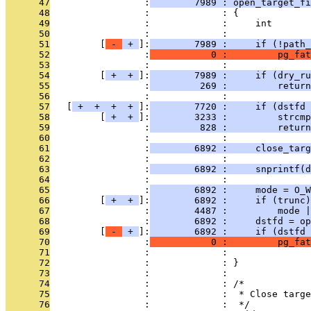
      47
                 :
        7989 : open_target_fi
      48
                 :             : {
      49
                 :             :     int       
      50
                 :             : 
      51
         [
 - 
 + 
]:
        7989 :     if (!path_
      52
                 :
           0 :         pg_fat
      53
                 :             : 
      54
         [
 + 
 + 
]:
        7989 :     if (dry_ru
      55
                 :
         269 :         return
      56
                 :             : 
      57
   [
 + 
 + 
 + 
 + 
]:
        7720 :     if (dstfd 
      58
         [
 + 
 + 
]:
        3233 :         strcmp
      59
                 :
         828 :         return
      60
                 :             : 
      61
                 :
        6892 :     close_targ
      62
                 :             : 
      63
                 :
        6892 :     snprintf(d
      64
                 :             : 
      65
                 :
        6892 :     mode = O_W
      66
         [
 + 
 + 
]:
        6892 :     if (trunc)
      67
                 :
        4487 :         mode |
      68
                 :
        6892 :     dstfd = op
      69
         [
 - 
 + 
]:
        6892 :     if (dstfd 
      70
                 :
           0 :         pg_fat
      71
                 :             :               
      72
                 :             : }
      73
                 :             : 
      74
                 :             : /*
      75
                 :             :  * Close targe
      76
                 :             :  */