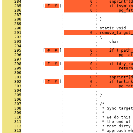
     284
                 :
           0 :     snprintf(d
     285
         [
 # 
 # 
]:
           0 :     if (symlin
     286
                 :
           0 :         pg_fat
     287
                 :             :               
     288
                 :             : }
     289
                 :             : 
     290
                 :             : static void
     291
                 :
           0 : remove_target_
     292
                 :             : {
     293
                 :             :     char      
     294
                 :             : 
     295
         [
 # 
 # 
]:
           0 :     if (!path_
     296
                 :
           0 :         pg_fa
     297
                 :             : 
     298
         [
 # 
 # 
]:
           0 :     if (dry_ru
     299
                 :
           0 :         return
     300
                 :             : 
     301
                 :
           0 :     snprintf(d
     302
         [
 # 
 # 
]:
           0 :     if (unlink
     303
                 :
           0 :         pg_fat
     304
                 :             :               
     305
                 :             : }
     306
                 :             : 
     307
                 :             : /*
     308
                 :             :  * Sync target
     309
                 :             :  *
     310
                 :             :  * We do this 
     311
                 :             :  * the end of 
     312
                 :             :  * most dirty 
     313
                 :             :  * approach wh