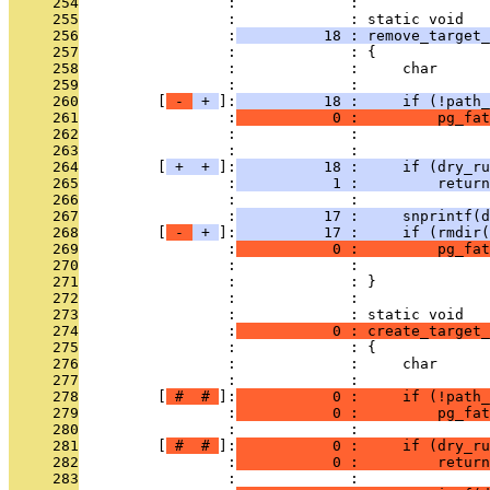
     254
                 :             : 
     255
                 :             : static void
     256
                 :
          18 : remove_target
     257
                 :             : {
     258
                 :             :     char      
     259
                 :             : 
     260
         [
 - 
 + 
]:
          18 :     if (!path_
     261
                 :
           0 :         pg_fat
     262
                 :             :               
     263
                 :             : 
     264
         [
 + 
 + 
]:
          18 :     if (dry_ru
     265
                 :
           1 :         return
     266
                 :             : 
     267
                 :
          17 :     snprintf(d
     268
         [
 - 
 + 
]:
          17 :     if (rmdir(
     269
                 :
           0 :         pg_fat
     270
                 :             :               
     271
                 :             : }
     272
                 :             : 
     273
                 :             : static void
     274
                 :
           0 : create_target_
     275
                 :             : {
     276
                 :             :     char      
     277
                 :             : 
     278
         [
 # 
 # 
]:
           0 :     if (!path_
     279
                 :
           0 :         pg_fat
     280
                 :             : 
     281
         [
 # 
 # 
]:
           0 :     if (dry_ru
     282
                 :
           0 :         return
     283
                 :             : 