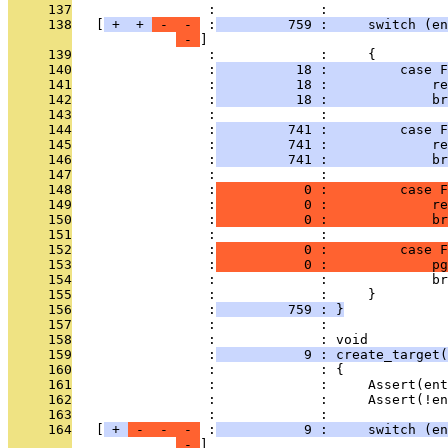
     137
                 :             : 
     138
   [
 + 
 + 
 - 
 - 
 :
         759 :     switch (en
 - 
     139
                 :             :     {
     140
                 :
          18 :         case F
     141
                 :
          18 :             re
     142
                 :
          18 :             br
     143
                 :             : 
     144
                 :
         741 :         case F
     145
                 :
         741 :             re
     146
                 :
         741 :             br
     147
                 :             : 
     148
                 :
           0 :         case F
     149
                 :
           0 :             re
     150
                 :
           0 :             br
     151
                 :             : 
     152
                 :
           0 :         case F
     153
                 :
           0 :             pg
     154
                 :             :             br
     155
                 :             :     }
     156
                 :
         759 : }
     157
                 :             : 
     158
                 :             : void
     159
                 :
           9 : create_target(
     160
                 :             : {
     161
                 :             :     Assert(ent
     162
                 :             :     Assert(!en
     163
                 :             : 
     164
   [
 + 
 - 
 - 
 - 
 :
           9 :     switch (en
 - 