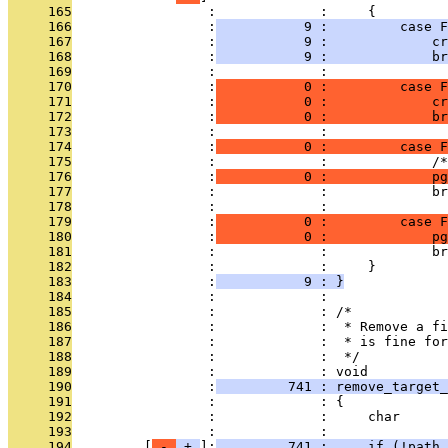
     165
                 :             :     {
     166
                 :
           9 :         case F
     167
                 :
           9 :             cr
     168
                 :
           9 :             br
     169
                 :             : 
     170
                 :
           0 :         case F
     171
                 :
           0 :             cr
     172
                 :
           0 :             br
     173
                 :             : 
     174
                 :
           0 :         case F
     175
                 :             :             /*
     176
                 :
           0 :             pg
     177
                 :             :             br
     178
                 :             : 
     179
                 :
           0 :         case F
     180
                 :
           0 :             pg
     181
                 :             :             br
     182
                 :             :     }
     183
                 :
           9 : }
     184
                 :             : 
     185
                 :             : /*
     186
                 :             :  * Remove a fi
     187
                 :             :  * is fine for
     188
                 :             :  */
     189
                 :             : void
     190
                 :
         741 : remove_target_
     191
                 :             : {
     192
                 :             :     char      
     193
                 :             : 
     194
         [
 - 
 + 
]:
         741 :     if (!path_