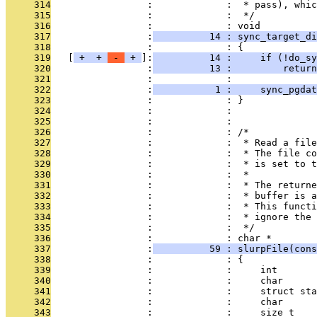
     314
                 :             :  * pass), whic
     315
                 :             :  */
     316
                 :             : void
     317
                 :
          14 : sync_target_di
     318
                 :             : {
     319
   [
 + 
 + 
 - 
 + 
]:
          14 :     if (!do_sy
     320
                 :
          13 :         return
     321
                 :             : 
     322
                 :
           1 :     sync_pgdat
     323
                 :             : }
     324
                 :             : 
     325
                 :             : 
     326
                 :             : /*
     327
                 :             :  * Read a file
     328
                 :             :  * The file co
     329
                 :             :  * is set to t
     330
                 :             :  *
     331
                 :             :  * The returne
     332
                 :             :  * buffer is a
     333
                 :             :  * This functi
     334
                 :             :  * ignore the 
     335
                 :             :  */
     336
                 :             : char *
     337
                 :
          59 : slurpFile(cons
     338
                 :             : {
     339
                 :             :     int       
     340
                 :             :     char      
     341
                 :             :     struct sta
     342
                 :             :     char      
     343
                 :             :     size_t    