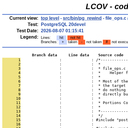
LCOV - cod
Current view:
top level
-
src/bin/pg_rewind
- file_ops.c
Test:
PostgreSQL 20devel
Test Date:
2026-08-07 01:15:41
Legend:
Lines:
hit
not hit
Branches:
+
taken
-
not taken
#
not execu
             Branch data     Line data    Source code
       1
                 :             : /*------------
       2
                 :             :  *
       3
                 :             :  * file_ops.c
       4
                 :             :  *    Helper 
       5
                 :             :  *
       6
                 :             :  * Most of the
       7
                 :             :  * the target 
       8
                 :             :  * do nothing 
       9
                 :             :  * directly bu
      10
                 :             :  *
      11
                 :             :  * Portions Co
      12
                 :             :  *
      13
                 :             :  *------------
      14
                 :             :  */
      15
                 :             : #include "post
      16
                 :             : 