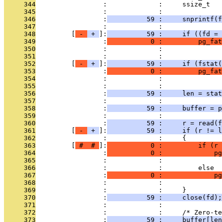
     344
                 :             :     ssize_t   
     345
                 :             : 
     346
                 :
          59 :     snprintf(f
     347
                 :             : 
     348
         [
 - 
 + 
]:
          59 :     if ((fd = 
     349
                 :
           0 :         pg_fat
     350
                 :             :               
     351
                 :             : 
     352
         [
 - 
 + 
]:
          59 :     if (fstat(
     353
                 :
           0 :         pg_fat
     354
                 :             :               
     355
                 :             : 
     356
                 :
          59 :     len = stat
     357
                 :             : 
     358
                 :
          59 :     buffer = p
     359
                 :             : 
     360
                 :
          59 :     r = read(f
     361
         [
 - 
 + 
]:
          59 :     if (r != l
     362
                 :             :     {
     363
         [
 # 
 # 
]:
           0 :         if (r 
     364
                 :
           0 :             pg
     365
                 :             :               
     366
                 :             :         else
     367
                 :
           0 :             pg
     368
                 :             :               
     369
                 :             :     }
     370
                 :
          59 :     close(fd);
     371
                 :             : 
     372
                 :             :     /* Zero-te
     373
                 :
          59 :     buffer[len