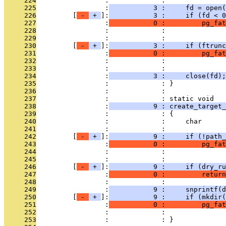
     224
                 :             : 
     225
                 :
           3 :     fd = open(
     226
         [
 - 
 + 
]:
           3 :     if (fd < 0
     227
                 :
           0 :         pg_fat
     228
                 :             :               
     229
                 :             : 
     230
         [
 - 
 + 
]:
           3 :     if (ftrunc
     231
                 :
           0 :         pg_fat
     232
                 :             :               
     233
                 :             : 
     234
                 :
           3 :     close(fd);
     235
                 :             : }
     236
                 :             : 
     237
                 :             : static void
     238
                 :
           9 : create_target
     239
                 :             : {
     240
                 :             :     char      
     241
                 :             : 
     242
         [
 - 
 + 
]:
           9 :     if (!path_
     243
                 :
           0 :         pg_fat
     244
                 :             :               
     245
                 :             : 
     246
         [
 - 
 + 
]:
           9 :     if (dry_ru
     247
                 :
           0 :         return
     248
                 :             : 
     249
                 :
           9 :     snprintf(d
     250
         [
 - 
 + 
]:
           9 :     if (mkdir(
     251
                 :
           0 :         pg_fat
     252
                 :             :               
     253
                 :             : }