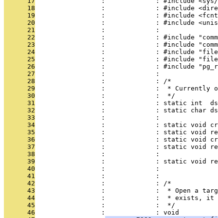
      17
                 :             : #include <sys/
      18
                 :             : #include <dire
      19
                 :             : #include <fcnt
      20
                 :             : #include <unis
      21
                 :             : 
      22
                 :             : #include "comm
      23
                 :             : #include "comm
      24
                 :             : #include "file
      25
                 :             : #include "file
      26
                 :             : #include "pg_r
      27
                 :             : 
      28
                 :             : /*
      29
                 :             :  * Currently o
      30
                 :             :  */
      31
                 :             : static int  ds
      32
                 :             : static char ds
      33
                 :             : 
      34
                 :             : static void cr
      35
                 :             : static void re
      36
                 :             : static void cr
      37
                 :             : static void re
      38
                 :             : 
      39
                 :             : static void re
      40
                 :             :               
      41
                 :             : 
      42
                 :             : /*
      43
                 :             :  * Open a targ
      44
                 :             :  * exists, it 
      45
                 :             :  */
      46
                 :             : void