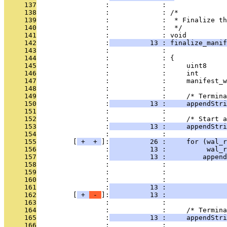
     137
                 :             : 
     138
                 :             : /*
     139
                 :             :  * Finalize th
     140
                 :             :  */
     141
                 :             : void
     142
                 :
          13 : finalize_manif
     143
                 :             :               
     144
                 :             : {
     145
                 :             :     uint8     
     146
                 :             :     int       
     147
                 :             :     manifest_w
     148
                 :             : 
     149
                 :             :     /* Termina
     150
                 :
          13 :     appendStr
     151
                 :             : 
     152
                 :             :     /* Start 
     153
                 :
          13 :     appendStri
     154
                 :             : 
     155
         [
 + 
 + 
]:
          26 :     for (wal_r
     156
                 :
          13 :          wal_r
     157
                 :
          13 :         append
     158
                 :             :               
     159
                 :             :               
     160
                 :             :               
     161
                 :
          13 :               
     162
         [
 + 
 - 
]:
          13 :               
     163
                 :             : 
     164
                 :             :     /* Termina
     165
                 :
          13 :     appendStr
     166
                 :             : 