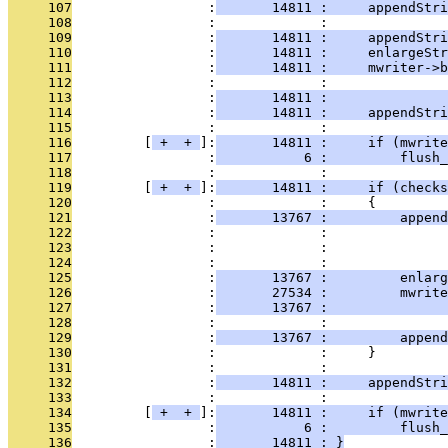
     107
                 :
       14811 :     appendStri
     108
                 :             : 
     109
                 :
       14811 :     appendStri
     110
                 :
       14811 :     enlargeStr
     111
                 :
       14811 :     mwriter->b
     112
                 :             :              
     113
                 :
       14811 :               
     114
                 :
       14811 :     appendStri
     115
                 :             : 
     116
         [
 + 
 + 
]:
       14811 :     if (mwrite
     117
                 :
           6 :         flush_
     118
                 :             : 
     119
         [
 + 
 + 
]:
       14811 :     if (checks
     120
                 :             :     {
     121
                 :
       13767 :         append
     122
                 :             :               
     123
                 :             :               
     124
                 :             : 
     125
                 :
       13767 :         enlarg
     126
                 :
       27534 :         mwrite
     127
                 :
       13767 :               
     128
                 :             : 
     129
                 :
       13767 :         append
     130
                 :             :     }
     131
                 :             : 
     132
                 :
       14811 :     appendStri
     133
                 :             : 
     134
         [
 + 
 + 
]:
       14811 :     if (mwrite
     135
                 :
           6 :         flush_
     136
                 :
       14811 : }