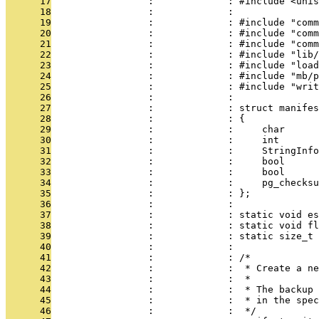
      17
                 :             : #include <unis
      18
                 :             : 
      19
                 :             : #include "comm
      20
                 :             : #include "comm
      21
                 :             : #include "comm
      22
                 :             : #include "lib/
      23
                 :             : #include "load
      24
                 :             : #include "mb/p
      25
                 :             : #include "writ
      26
                 :             : 
      27
                 :             : struct manifes
      28
                 :             : {
      29
                 :             :     char      
      30
                 :             :     int       
      31
                 :             :     StringInfo
      32
                 :             :     bool      
      33
                 :             :     bool      
      34
                 :             :     pg_checks
      35
                 :             : };
      36
                 :             : 
      37
                 :             : static void es
      38
                 :             : static void fl
      39
                 :             : static size_t 
      40
                 :             : 
      41
                 :             : /*
      42
                 :             :  * Create a ne
      43
                 :             :  *
      44
                 :             :  * The backup 
      45
                 :             :  * in the spec
      46
                 :             :  */