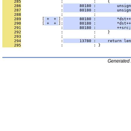
     285
                 :             :     {
     286
                 :
       80180 :         unsign
     287
                 :
       80180 :         unsign
     288
                 :             : 
     289
         [
 + 
 + 
]:
       80180 :         *dst+
     290
         [
 + 
 + 
]:
       80180 :         *dst+
     291
                 :
       80180 :         ++src;
     292
                 :             :     }
     293
                 :             : 
     294
                 :
       13780 :     return len
     295
                 :             : }
Generated 