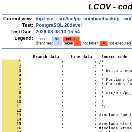
LCOV - cod
Current view:
top level
-
src/bin/pg_combinebackup
- wri
Test:
PostgreSQL 20devel
Test Date:
2026-08-08 13:15:54
Legend:
Lines:
hit
not hit
Branches:
+
taken
-
not taken
#
not executed
             Branch data     Line data    Source code
       1
                 :             : /*------------
       2
                 :             :  *
       3
                 :             :  * Write a new
       4
                 :             :  *
       5
                 :             :  * Portions Co
       6
                 :             :  * Portions Co
       7
                 :             :  *
       8
                 :             :  * src/bin/pg_
       9
                 :             :  *
      10
                 :             :  *------------
      11
                 :             :  */
      12
                 :             : 
      13
                 :             : #include "post
      14
                 :             : 
      15
                 :             : #include <fcnt
      16
                 :             : #include <time