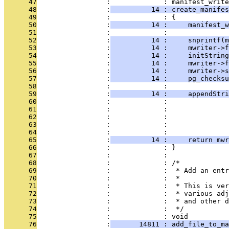
      47
                 :             : manifest_write
      48
                 :
          14 : create_manifes
      49
                 :             : {
      50
                 :
          14 :     manifest_w
      51
                 :             : 
      52
                 :
          14 :     snprintf(
      53
                 :
          14 :     mwriter->f
      54
                 :
          14 :     initString
      55
                 :
          14 :     mwriter->f
      56
                 :
          14 :     mwriter->s
      57
                 :
          14 :     pg_checksu
      58
                 :             : 
      59
                 :
          14 :     appendStr
      60
                 :             :               
      61
                 :             :               
      62
                 :             :               
      63
                 :             :               
      64
                 :             : 
      65
                 :
          14 :     return mwr
      66
                 :             : }
      67
                 :             : 
      68
                 :             : /*
      69
                 :             :  * Add an entr
      70
                 :             :  *
      71
                 :             :  * This is ver
      72
                 :             :  * various adj
      73
                 :             :  * and other d
      74
                 :             :  */
      75
                 :             : void
      76
                 :
       14811 : add_file_to_ma