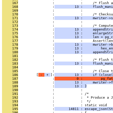
     167
                 :             :     /* Flush a
     168
                 :
          13 :     flush_mani
     169
                 :             : 
     170
                 :             :     /* Checksu
     171
                 :
          13 :     mwriter->
     172
                 :             : 
     173
                 :             :     /* Compute
     174
                 :
          13 :     appendStri
     175
                 :
          13 :     enlargeStr
     176
                 :
          13 :     len = pg_c
     177
                 :             :     Assert(len
     178
                 :
          13 :     mwriter->b
     179
                 :
          13 :         hex_en
     180
                 :
          13 :     appendStri
     181
                 :             : 
     182
                 :             :     /* Flush t
     183
                 :
          13 :     flush_mani
     184
                 :             : 
     185
                 :             :     /* Close t
     186
         [
 - 
 + 
]:
          13 :     if (close(
     187
                 :
           0 :         pg_fat
     188
                 :
          13 :     mwriter->f
     189
                 :
          13 : }
     190
                 :             : 
     191
                 :             : /*
     192
                 :             :  * Produce a J
     193
                 :             :  */
     194
                 :             : static void
     195
                 :
       14811 : escape_json(St
     196
                 :             : {