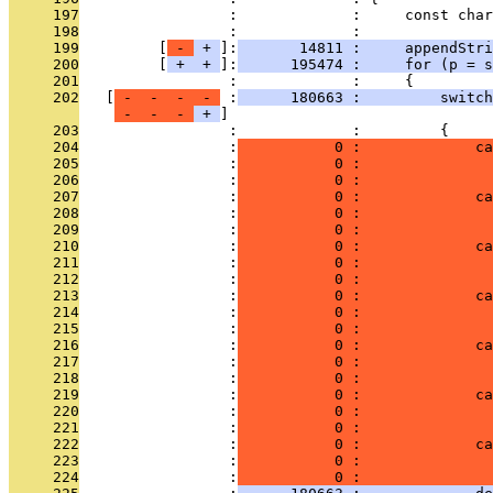
     197
                 :             :     const char
     198
                 :             : 
     199
         [
 - 
 + 
]:
       14811 :     appendStr
     200
         [
 + 
 + 
]:
      195474 :     for (p = s
     201
                 :             :     {
     202
   [
 - 
 - 
 - 
 - 
 :
      180663 :         switch
 - 
 - 
 - 
 + 
     203
                 :             :         {
     204
                 :
           0 :             ca
     205
                 :
           0 :               
     206
                 :
           0 :               
     207
                 :
           0 :             ca
     208
                 :
           0 :               
     209
                 :
           0 :               
     210
                 :
           0 :             ca
     211
                 :
           0 :               
     212
                 :
           0 :               
     213
                 :
           0 :             ca
     214
                 :
           0 :               
     215
                 :
           0 :               
     216
                 :
           0 :             ca
     217
                 :
           0 :               
     218
                 :
           0 :               
     219
                 :
           0 :             ca
     220
                 :
           0 :              
     221
                 :
           0 :               
     222
                 :
           0 :             ca
     223
                 :
           0 :              
     224
                 :
           0 :               