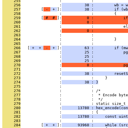
     255
                 :             : 
     256
                 :
          38 :         wb = w
     257
         [
 - 
 + 
]:
          38 :         if (w
     258
                 :             :         {
     259
         [
 # 
 # 
]:
           0 :             if
     260
                 :
           0 :               
     261
                 :             :             el
     262
                 :
           0 :               
     263
                 :             :               
     264
                 :             :         }
     265
                 :             : 
     266
   [
 + 
 + 
 - 
 + 
]:
          63 :         if (mw
     267
                 :
          25 :             pg
     268
                 :
          25 :               
     269
                 :
          25 :               
     270
                 :
           0 :             pg
     271
                 :             :               
     272
                 :
          38 :         resetS
     273
                 :             :     }
     274
                 :
          38 : }
     275
                 :             : 
     276
                 :             : /*
     277
                 :             :  * Encode byte
     278
                 :             :  */
     279
                 :             : static size_t
     280
                 :
       13780 : hex_encode(con
     281
                 :             : {
     282
                 :
       13780 :     const uint
     283
                 :             : 
     284
         [
 + 
 + 
]:
       93960 :     while (src