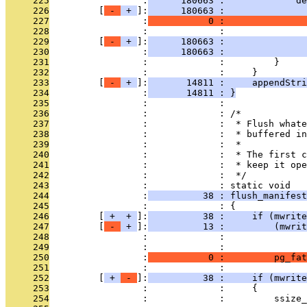
     225
                 :
      180663 :             de
     226
         [
 - 
 + 
]:
      180663 :               
     227
                 :
           0 :               
     228
                 :             :               
     229
         [
 - 
 + 
]:
      180663 :               
     230
                 :
      180663 :               
     231
                 :             :         }
     232
                 :             :     }
     233
         [
 - 
 + 
]:
       14811 :     appendStr
     234
                 :
       14811 : }
     235
                 :             : 
     236
                 :             : /*
     237
                 :             :  * Flush whate
     238
                 :             :  * buffered in
     239
                 :             :  *
     240
                 :             :  * The first c
     241
                 :             :  * keep it ope
     242
                 :             :  */
     243
                 :             : static void
     244
                 :
          38 : flush_manifes
     245
                 :             : {
     246
         [
 + 
 + 
]:
          38 :     if (mwrite
     247
         [
 - 
 + 
]:
          13 :         (mwrit
     248
                 :             :               
     249
                 :             :               
     250
                 :
           0 :         pg_fat
     251
                 :             : 
     252
         [
 + 
 - 
]:
          38 :     if (mwrite
     253
                 :             :     {
     254
                 :             :         ssize_