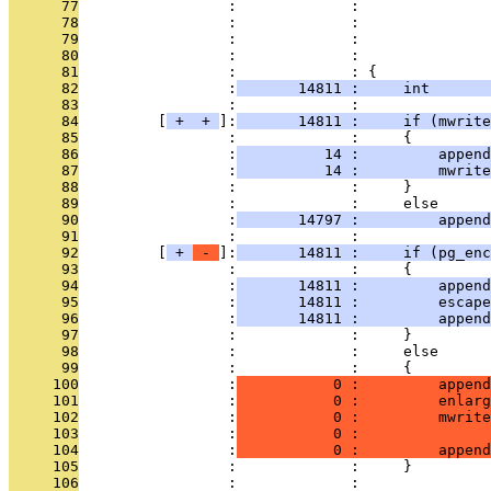
      77
                 :             :               
      78
                 :             :               
      79
                 :             :               
      80
                 :             :               
      81
                 :             : {
      82
                 :
       14811 :     int       
      83
                 :             : 
      84
         [
 + 
 + 
]:
       14811 :     if (mwrite
      85
                 :             :     {
      86
                 :
          14 :         append
      87
                 :
          14 :         mwrite
      88
                 :             :     }
      89
                 :             :     else
      90
                 :
       14797 :         append
      91
                 :             : 
      92
         [
 + 
 - 
]:
       14811 :     if (pg_en
      93
                 :             :     {
      94
                 :
       14811 :         append
      95
                 :
       14811 :         escape
      96
                 :
       14811 :         appen
      97
                 :             :     }
      98
                 :             :     else
      99
                 :             :     {
     100
                 :
           0 :         append
     101
                 :
           0 :         enlarg
     102
                 :
           0 :         mwrite
     103
                 :
           0 :               
     104
                 :
           0 :         append
     105
                 :             :     }
     106
                 :             : 