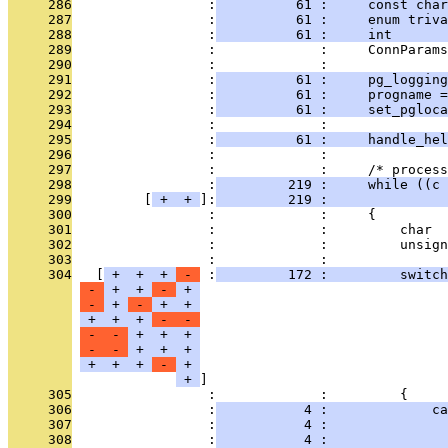
     286
                 :
          61 :     const char
     287
                 :
          61 :     enum triva
     288
                 :
          61 :     int       
     289
                 :             :     ConnParams
     290
                 :             : 
     291
                 :
          61 :     pg_logging
     292
                 :
          61 :     progname =
     293
                 :
          61 :     set_pgloca
     294
                 :             : 
     295
                 :
          61 :     handle_hel
     296
                 :             : 
     297
                 :             :     /* process
     298
                 :
         219 :     while ((c 
     299
         [
 + 
 + 
]:
         219 :               
     300
                 :             :     {
     301
                 :             :         char  
     302
                 :             :         unsign
     303
                 :             : 
     304
   [
 + 
 + 
 + 
 - 
 :
         172 :         switch
 - 
 + 
 + 
 - 
 + 
 - 
 + 
 - 
 + 
 + 
 + 
 + 
 + 
 - 
 - 
 - 
 - 
 + 
 + 
 + 
 - 
 - 
 + 
 + 
 + 
 + 
 + 
 + 
 - 
 + 
 + 
     305
                 :             :         {
     306
                 :
           4 :             ca
     307
                 :
           4 :               
     308
                 :
           4 :               