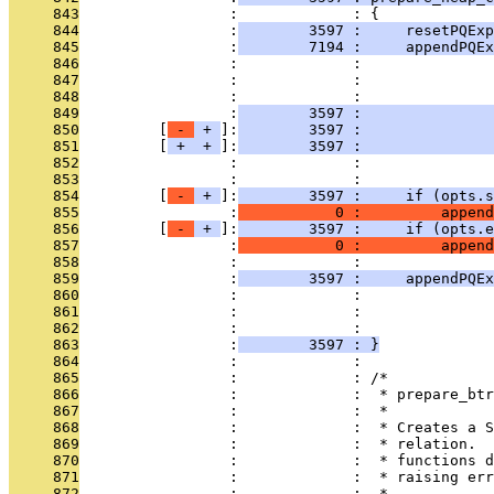
     843
                 :             : {
     844
                 :
        3597 :     resetPQExp
     845
                 :
        7194 :     appendPQEx
     846
                 :             :               
     847
                 :             :               
     848
                 :             :               
     849
                 :
        3597 :               
     850
         [
 - 
 + 
]:
        3597 :               
     851
         [
 + 
 + 
]:
        3597 :               
     852
                 :             :               
     853
                 :             : 
     854
         [
 - 
 + 
]:
        3597 :     if (opts.s
     855
                 :
           0 :         append
     856
         [
 - 
 + 
]:
        3597 :     if (opts.e
     857
                 :
           0 :         append
     858
                 :             : 
     859
                 :
        3597 :     appendPQEx
     860
                 :             :               
     861
                 :             :               
     862
                 :             :               
     863
                 :
        3597 : }
     864
                 :             : 
     865
                 :             : /*
     866
                 :             :  * prepare_btr
     867
                 :             :  *
     868
                 :             :  * Creates a S
     869
                 :             :  * relation.  
     870
                 :             :  * functions d
     871
                 :             :  * raising err
     872
                 :             :  *