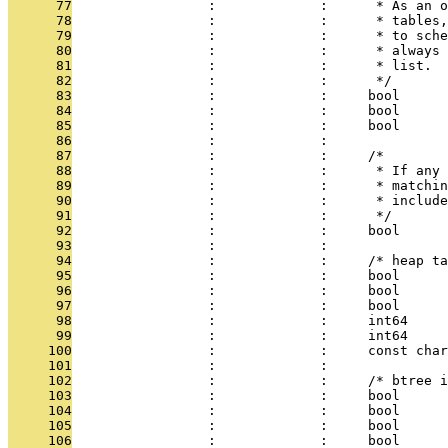
      77
                 :             :      * As an o
      78
                 :             :      * tables,
      79
                 :             :      * to sche
      80
                 :             :      * always 
      81
                 :             :      * list.
      82
                 :             :      */
      83
                 :             :     bool      
      84
                 :             :     bool      
      85
                 :             :     bool      
      86
                 :             : 
      87
                 :             :     /*
      88
                 :             :      * If any 
      89
                 :             :      * matchin
      90
                 :             :      * include
      91
                 :             :      */
      92
                 :             :     bool      
      93
                 :             : 
      94
                 :             :     /* heap t
      95
                 :             :     bool      
      96
                 :             :     bool      
      97
                 :             :     bool      
      98
                 :             :     int64     
      99
                 :             :     int64     
     100
                 :             :     const char
     101
                 :             : 
     102
                 :             :     /* btree i
     103
                 :             :     bool      
     104
                 :             :     bool      
     105
                 :             :     bool      
     106
                 :             :     bool      