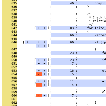
     635
                 :
          46 :         compil
     636
                 :             :     }
     637
                 :             : 
     638
                 :             :     /*
     639
                 :             :      * Check t
     640
                 :             :      * relatio
     641
                 :             :      */
     642
         [
 + 
 + 
]:
         103 :     for (size
     643
                 :             :     {
     644
                 :
          66 :         Patter
     645
                 :             : 
     646
   [
 + 
 + 
 + 
 + 
 :
          66 :         if (!p
 + 
 + 
     647
                 :             :         {
     648
                 :
          23 :             fa
     649
                 :             : 
     650
         [
 + 
 + 
]:
          23 :             if
     651
         [
 + 
 + 
]:
           7 :               
     652
                 :             :               
     653
         [
 + 
 + 
]:
          16 :             el
     654
         [
 - 
 + 
]:
           5 :               
     655
                 :             :               
     656
         [
 + 
 + 
]:
          11 :             el
     657
         [
 - 
 + 
]:
           4 :               
     658
                 :             :               
     659
                 :             :             el
     660
         [
 - 
 + 
]:
           7 :               
     661
                 :             :               
     662
                 :             :         }