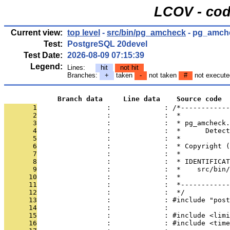
LCOV - cod
Current view:
top level
-
src/bin/pg_amcheck
- pg_amch
Test:
PostgreSQL 20devel
Test Date:
2026-08-09 07:15:39
Legend:
Lines:
hit
not hit
Branches:
+
taken
-
not taken
#
not execute
             Branch data     Line data    Source code
       1
                 :             : /*------------
       2
                 :             :  *
       3
                 :             :  * pg_amcheck.
       4
                 :             :  *      Detect
       5
                 :             :  *
       6
                 :             :  * Copyright (
       7
                 :             :  *
       8
                 :             :  * IDENTIFICAT
       9
                 :             :  *    src/bin
      10
                 :             :  *
      11
                 :             :  *------------
      12
                 :             :  */
      13
                 :             : #include "post
      14
                 :             : 
      15
                 :             : #include <limi
      16
                 :             : #include <time