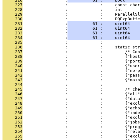
     226
                 :
          61 :     bool      
     227
                 :             :     const char
     228
                 :             :     int       
     229
                 :             :     ParallelSl
     230
                 :             :     PQExpBuffe
     231
                 :
          61 :     uint64    
     232
                 :
          61 :     uint64    
     233
                 :
          61 :     uint64    
     234
                 :
          61 :     uint64    
     235
                 :             : 
     236
                 :             :     static str
     237
                 :             :         /* Con
     238
                 :             :         {"host
     239
                 :             :         {"port
     240
                 :             :         {"user
     241
                 :             :         {"no-p
     242
                 :             :         {"pass
     243
                 :             :         {"main
     244
                 :             : 
     245
                 :             :         /* che
     246
                 :             :         {"all"
     247
                 :             :         {"data
     248
                 :             :         {"excl
     249
                 :             :         {"echo
     250
                 :             :         {"inde
     251
                 :             :         {"exc
     252
                 :             :         {"jobs
     253
                 :             :         {"prog
     254
                 :             :         {"rela
     255
                 :             :         {"excl