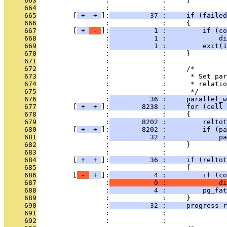
     663
                 :             :     }
     664
                 :             : 
     665
         [
 + 
 + 
]:
          37 :     if (failed
     666
                 :             :     {
     667
         [
 + 
 - 
]:
           1 :         if (co
     668
                 :
           1 :             di
     669
                 :
           1 :         exit(1
     670
                 :             :     }
     671
                 :             : 
     672
                 :             :     /*
     673
                 :             :      * Set par
     674
                 :             :      * relatio
     675
                 :             :      */
     676
                 :
          36 :     parallel_w
     677
         [
 + 
 + 
]:
        8238 :     for (cell 
     678
                 :             :     {
     679
                 :
        8202 :         reltot
     680
         [
 + 
 + 
]:
        8202 :         if (pa
     681
                 :
          32 :             pa
     682
                 :             :     }
     683
                 :             : 
     684
         [
 + 
 + 
]:
          36 :     if (reltot
     685
                 :             :     {
     686
         [
 - 
 + 
]:
           4 :         if (co
     687
                 :
           0 :             di
     688
                 :
           4 :         pg_fat
     689
                 :             :     }
     690
                 :
          32 :     progress_r
     691
                 :             :               
     692
                 :             : 