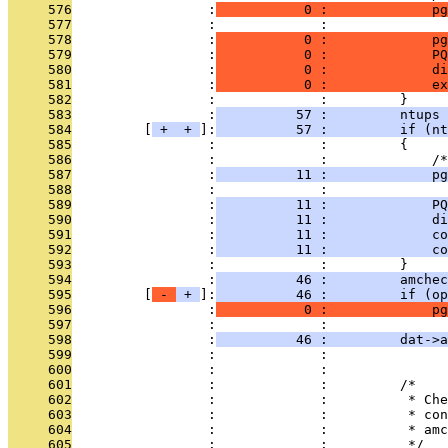
     576
                 :
           0 :             pg
     577
                 :             :               
     578
                 :
           0 :             pg
     579
                 :
           0 :             PQ
     580
                 :
           0 :             di
     581
                 :
           0 :             ex
     582
                 :             :         }
     583
                 :
          57 :         ntups 
     584
         [
 + 
 + 
]:
          57 :         if (nt
     585
                 :             :         {
     586
                 :             :             /*
     587
                 :
          11 :             pg
     588
                 :             :               
     589
                 :
          11 :             PQ
     590
                 :
          11 :             di
     591
                 :
          11 :             co
     592
                 :
          11 :             co
     593
                 :             :         }
     594
                 :
          46 :         amchec
     595
         [
 - 
 + 
]:
          46 :         if (op
     596
                 :
           0 :             p
     597
                 :             :               
     598
                 :
          46 :         dat->a
     599
                 :             :               
     600
                 :             : 
     601
                 :             :         /*
     602
                 :             :          * Che
     603
                 :             :          * con
     604
                 :             :          * amc
     605
                 :             :          */