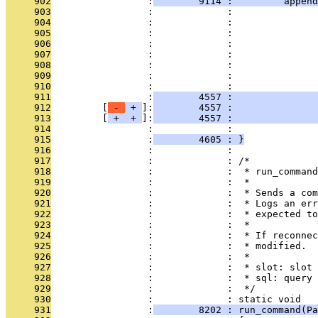
     902
                 :
        9114 :         append
     903
                 :             :               
     904
                 :             :               
     905
                 :             :               
     906
                 :             :               
     907
                 :             :               
     908
                 :             :               
     909
                 :             :               
     910
                 :             :               
     911
                 :
        4557 :               
     912
         [
 - 
 + 
]:
        4557 :               
     913
         [
 + 
 + 
]:
        4557 :               
     914
                 :             :               
     915
                 :
        4605 : }
     916
                 :             : 
     917
                 :             : /*
     918
                 :             :  * run_command
     919
                 :             :  *
     920
                 :             :  * Sends a com
     921
                 :             :  * Logs an err
     922
                 :             :  * expected to
     923
                 :             :  *
     924
                 :             :  * If reconnec
     925
                 :             :  * modified.
     926
                 :             :  *
     927
                 :             :  * slot: slot 
     928
                 :             :  * sql: query 
     929
                 :             :  */
     930
                 :             : static void
     931
                 :
        8202 : run_command(Pa