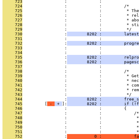
     723
                 :             : 
     724
                 :             :         /*
     725
                 :             :          * The
     726
                 :             :          * rel
     727
                 :             :          * abo
     728
                 :             :          * sti
     729
                 :             :          */
     730
                 :
        8202 :         latest
     731
                 :             : 
     732
                 :
        8202 :         progre
     733
                 :             :               
     734
                 :             : 
     735
                 :
        8202 :         relpro
     736
                 :
        8202 :         pagesc
     737
                 :             : 
     738
                 :             :         /*
     739
                 :             :          * Get
     740
                 :             :          * nec
     741
                 :             :          * com
     742
                 :             :          * rem
     743
                 :             :          */
     744
                 :
        8202 :         free_s
     745
         [
 - 
 + 
]:
        8202 :         if (!f
     746
                 :             :         {
     747
                 :             :             /*
     748
                 :             :              *
     749
                 :             :              *
     750
                 :             :              *
     751
                 :             :              *
     752
                 :
           0 :             fa