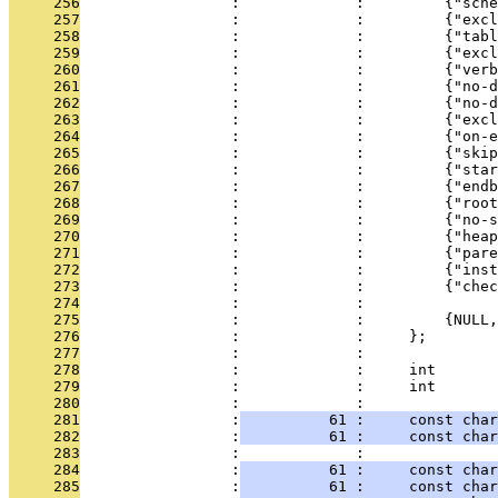
     256
                 :             :         {"sch
     257
                 :             :         {"excl
     258
                 :             :         {"tabl
     259
                 :             :         {"exc
     260
                 :             :         {"verb
     261
                 :             :         {"no-d
     262
                 :             :         {"no-d
     263
                 :             :         {"excl
     264
                 :             :         {"on-e
     265
                 :             :         {"skip
     266
                 :             :         {"star
     267
                 :             :         {"end
     268
                 :             :         {"roo
     269
                 :             :         {"no-s
     270
                 :             :         {"heap
     271
                 :             :         {"pare
     272
                 :             :         {"inst
     273
                 :             :         {"chec
     274
                 :             : 
     275
                 :             :         {NULL,
     276
                 :             :     };
     277
                 :             : 
     278
                 :             :     int       
     279
                 :             :     int       
     280
                 :             : 
     281
                 :
          61 :     const char
     282
                 :
          61 :     const char
     283
                 :             : 
     284
                 :
          61 :     const char
     285
                 :
          61 :     const char