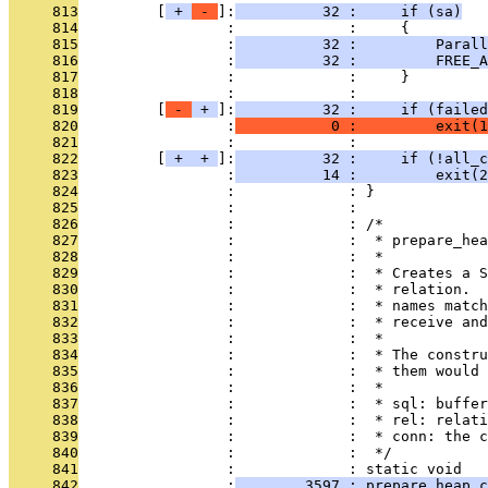
     813
         [
 + 
 - 
]:
          32 :     if (sa)
     814
                 :             :     {
     815
                 :
          32 :         Paral
     816
                 :
          32 :         FREE_A
     817
                 :             :     }
     818
                 :             : 
     819
         [
 - 
 + 
]:
          32 :     if (failed
     820
                 :
           0 :         exit(1
     821
                 :             : 
     822
         [
 + 
 + 
]:
          32 :     if (!all_c
     823
                 :
          14 :         exit(2
     824
                 :             : }
     825
                 :             : 
     826
                 :             : /*
     827
                 :             :  * prepare_hea
     828
                 :             :  *
     829
                 :             :  * Creates a S
     830
                 :             :  * relation.  
     831
                 :             :  * names match
     832
                 :             :  * receive and
     833
                 :             :  *
     834
                 :             :  * The constru
     835
                 :             :  * them would 
     836
                 :             :  *
     837
                 :             :  * sql: buffer
     838
                 :             :  * rel: relati
     839
                 :             :  * conn: the c
     840
                 :             :  */
     841
                 :             : static void
     842
                 :
        3597 : prepare_heap_c