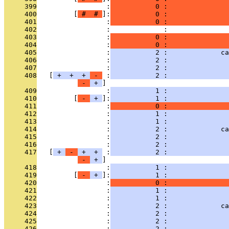
     399
                 :
           0 :               
     400
         [
 # 
 # 
]:
           0 :               
     401
                 :
           0 :               
     402
                 :             :               
     403
                 :
           0 :               
     404
                 :
           0 :               
     405
                 :
           2 :             ca
     406
                 :
           2 :               
     407
                 :
           2 :               
     408
   [
 + 
 + 
 + 
 - 
 :
           2 :               
 - 
 + 
     409
                 :
           1 :              
     410
         [
 - 
 + 
]:
           1 :               
     411
                 :
           0 :               
     412
                 :
           1 :               
     413
                 :
           1 :               
     414
                 :
           2 :             ca
     415
                 :
           2 :               
     416
                 :
           2 :               
     417
   [
 + 
 - 
 + 
 + 
 :
           2 :               
 - 
 + 
     418
                 :
           1 :               
     419
         [
 - 
 + 
]:
           1 :               
     420
                 :
           0 :               
     421
                 :
           1 :               
     422
                 :
           1 :               
     423
                 :
           2 :             ca
     424
                 :
           2 :              
     425
                 :
           2 :               
     426
                 :
           2 :               