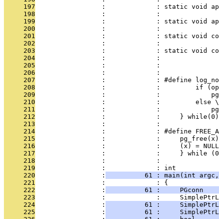
     197
                 :             : static void ap
     198
                 :             :              
     199
                 :             : static void ap
     200
                 :             :               
     201
                 :             : static void co
     202
                 :             :               
     203
                 :             : static void co
     204
                 :             :               
     205
                 :             :               
     206
                 :             : 
     207
                 :             : #define log_no
     208
                 :             :         if (op
     209
                 :             :             pg
     210
                 :             :         else \
     211
                 :             :             pg
     212
                 :             :     } while(0)
     213
                 :             : 
     214
                 :             : #define FREE_A
     215
                 :             :     pg_free(x)
     216
                 :             :     (x) = NULL
     217
                 :             :     } while (0
     218
                 :             : 
     219
                 :             : int
     220
                 :
          61 : main(int argc,
     221
                 :             : {
     222
                 :
          61 :     PGconn    
     223
                 :             :     SimplePtrL
     224
                 :
          61 :     SimplePtrL
     225
                 :
          61 :     SimplePtrL