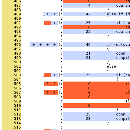
     486
                 :
           0 :             pg
     487
                 :
           4 :         cpara
     488
                 :             :     }
     489
         [
 + 
 + 
]:
          42 :     else if (d
     490
                 :             :     {
     491
         [
 - 
 + 
]:
          25 :         if (op
     492
                 :
           0 :             pg
     493
                 :
          25 :         cparam
     494
                 :             :     }
     495
                 :             : 
     496
   [
 + 
 + 
 + 
 + 
]:
          46 :     if (opts.a
     497
                 :             :     {
     498
                 :
          21 :         conn =
     499
                 :
          21 :         compil
     500
                 :             :     }
     501
                 :             :     else
     502
                 :             :     {
     503
         [
 - 
 + 
]:
          25 :         if (c
     504
                 :             :         {
     505
         [
 # 
 # 
]:
           0 :             if
     506
                 :
           0 :               
     507
         [
 # 
 # 
]:
           0 :             el
     508
                 :
           0 :               
     509
                 :             :             el
     510
                 :
           0 :               
     511
                 :             :         }
     512
                 :
          25 :         conn =
     513
                 :
          23 :         compil
     514
                 :             :     }
     515
                 :             : 