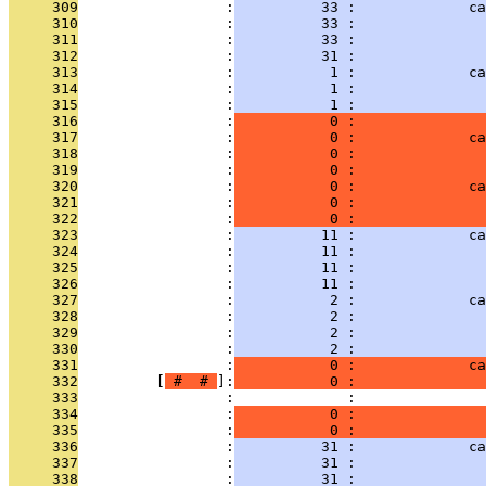
     309
                 :
          33 :             ca
     310
                 :
          33 :               
     311
                 :
          33 :               
     312
                 :
          31 :               
     313
                 :
           1 :             ca
     314
                 :
           1 :               
     315
                 :
           1 :               
     316
                 :
           0 :               
     317
                 :
           0 :             ca
     318
                 :
           0 :               
     319
                 :
           0 :               
     320
                 :
           0 :             ca
     321
                 :
           0 :               
     322
                 :
           0 :               
     323
                 :
          11 :             ca
     324
                 :
          11 :               
     325
                 :
          11 :               
     326
                 :
          11 :               
     327
                 :
           2 :             ca
     328
                 :
           2 :               
     329
                 :
           2 :               
     330
                 :
           2 :               
     331
                 :
           0 :             ca
     332
         [
 # 
 # 
]:
           0 :               
     333
                 :             :               
     334
                 :
           0 :               
     335
                 :
           0 :               
     336
                 :
          31 :             ca
     337
                 :
          31 :               
     338
                 :
          31 :               