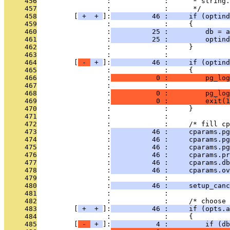
     456
                 :             :      * string.
     457
                 :             :      */
     458
         [
 + 
 + 
]:
          46 :     if (optind
     459
                 :             :     {
     460
                 :
          25 :         db = a
     461
                 :
          25 :         optind
     462
                 :             :     }
     463
                 :             : 
     464
         [
 - 
 + 
]:
          46 :     if (optind
     465
                 :             :     {
     466
                 :
           0 :         pg_log
     467
                 :             :               
     468
                 :
           0 :         pg_log
     469
                 :
           0 :         exit(1
     470
                 :             :     }
     471
                 :             : 
     472
                 :             :     /* fill cp
     473
                 :
          46 :     cparams.pg
     474
                 :
          46 :     cparams.pg
     475
                 :
          46 :     cparams.pg
     476
                 :
          46 :     cparams.pr
     477
                 :
          46 :     cparams.db
     478
                 :
          46 :     cparams.o
     479
                 :             : 
     480
                 :
          46 :     setup_canc
     481
                 :             : 
     482
                 :             :     /* choose
     483
         [
 + 
 + 
]:
          46 :     if (opts.a
     484
                 :             :     {
     485
         [
 - 
 + 
]:
           4 :         if (db