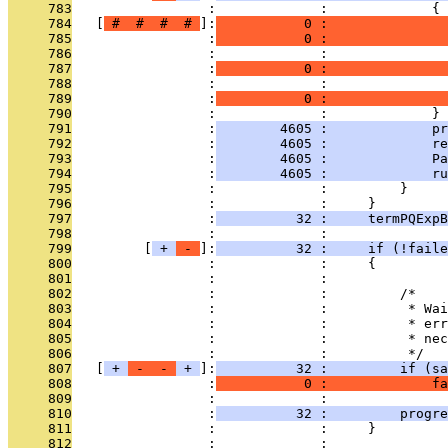
     783
                 :             :             {
     784
   [
 # 
 # 
 # 
 # 
]:
           0 :               
     785
                 :
           0 :               
     786
                 :             : 
     787
                 :
           0 :               
     788
                 :             :               
     789
                 :
           0 :               
     790
                 :             :             }
     791
                 :
        4605 :             pr
     792
                 :
        4605 :             re
     793
                 :
        4605 :             Pa
     794
                 :
        4605 :             ru
     795
                 :             :         }
     796
                 :             :     }
     797
                 :
          32 :     termPQExpB
     798
                 :             : 
     799
         [
 + 
 - 
]:
          32 :     if (!faile
     800
                 :             :     {
     801
                 :             : 
     802
                 :             :         /*
     803
                 :             :          * Wai
     804
                 :             :          * err
     805
                 :             :          * nec
     806
                 :             :          */
     807
   [
 + 
 - 
 - 
 + 
]:
          32 :         if (sa
     808
                 :
           0 :             fa
     809
                 :             : 
     810
                 :
          32 :         progre
     811
                 :             :     }
     812
                 :             : 