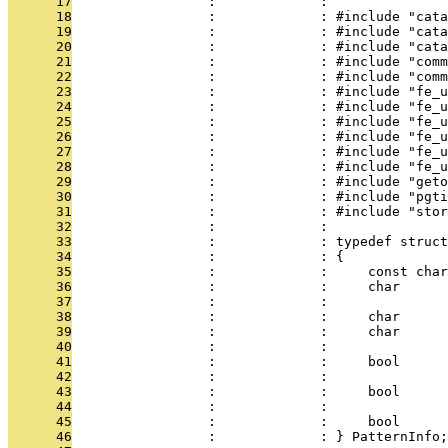
      17
                 :             : 
      18
                 :             : #include "cata
      19
                 :             : #include "cata
      20
                 :             : #include "cata
      21
                 :             : #include "comm
      22
                 :             : #include "comm
      23
                 :             : #include "fe_u
      24
                 :             : #include "fe_u
      25
                 :             : #include "fe_u
      26
                 :             : #include "fe_u
      27
                 :             : #include "fe_u
      28
                 :             : #include "fe_u
      29
                 :             : #include "geto
      30
                 :             : #include "pgti
      31
                 :             : #include "stor
      32
                 :             : 
      33
                 :             : typedef struct
      34
                 :             : {
      35
                 :             :     const char
      36
                 :             :     char      
      37
                 :             :               
      38
                 :             :     char      
      39
                 :             :     char      
      40
                 :             :               
      41
                 :             :     bool      
      42
                 :             :               
      43
                 :             :     bool      
      44
                 :             :               
      45
                 :             :     bool      
      46
                 :             : } PatternInfo;