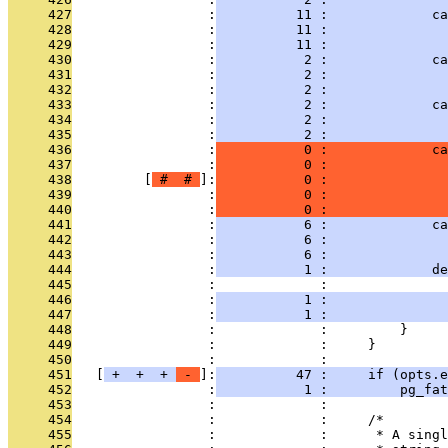
     427
                 :
          11 :             ca
     428
                 :
          11 :               
     429
                 :
          11 :               
     430
                 :
           2 :             ca
     431
                 :
           2 :               
     432
                 :
           2 :               
     433
                 :
           2 :             ca
     434
                 :
           2 :               
     435
                 :
           2 :               
     436
                 :
           0 :             ca
     437
                 :
           0 :               
     438
         [
 # 
 # 
]:
           0 :               
     439
                 :
           0 :               
     440
                 :
           0 :               
     441
                 :
           6 :             ca
     442
                 :
           6 :              
     443
                 :
           6 :               
     444
                 :
           1 :             de
     445
                 :             :               
     446
                 :
           1 :               
     447
                 :
           1 :               
     448
                 :             :         }
     449
                 :             :     }
     450
                 :             : 
     451
   [
 + 
 + 
 + 
 - 
]:
          47 :     if (opts.e
     452
                 :
           1 :         pg_fat
     453
                 :             : 
     454
                 :             :     /*
     455
                 :             :      * A singl