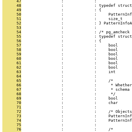
      47
                 :             : 
      48
                 :             : typedef struct
      49
                 :             : {
      50
                 :             :     PatternInf
      51
                 :             :     size_t    
      52
                 :             : } PatternInfoA
      53
                 :             : 
      54
                 :             : /* pg_amcheck 
      55
                 :             : typedef struct
      56
                 :             : {
      57
                 :             :     bool      
      58
                 :             :     bool      
      59
                 :             :     bool      
      60
                 :             :     bool      
      61
                 :             :     bool      
      62
                 :             :     bool      
      63
                 :             :     int       
      64
                 :             : 
      65
                 :             :     /*
      66
                 :             :      * Whether
      67
                 :             :      * schema 
      68
                 :             :      */
      69
                 :             :     bool      
      70
                 :             :     char      
      71
                 :             : 
      72
                 :             :     /* Objects
      73
                 :             :     PatternInf
      74
                 :             :     PatternInf
      75
                 :             : 
      76
                 :             :     /*