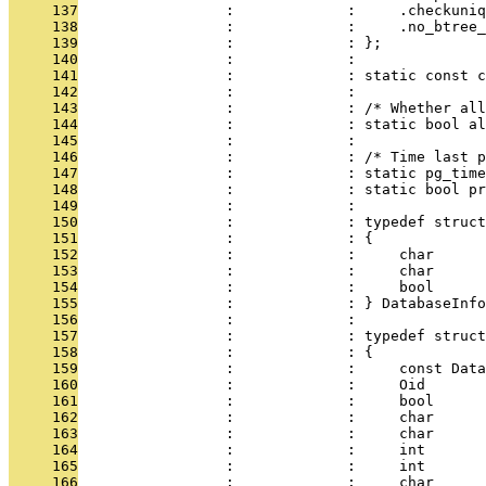
     137
                 :             :     .checkuniq
     138
                 :             :     .no_btree_
     139
                 :             : };
     140
                 :             : 
     141
                 :             : static const c
     142
                 :             : 
     143
                 :             : /* Whether all
     144
                 :             : static bool al
     145
                 :             : 
     146
                 :             : /* Time last p
     147
                 :             : static pg_time
     148
                 :             : static bool pr
     149
                 :             : 
     150
                 :             : typedef struct
     151
                 :             : {
     152
                 :             :     char      
     153
                 :             :     char      
     154
                 :             :     bool      
     155
                 :             : } DatabaseInfo
     156
                 :             : 
     157
                 :             : typedef struct
     158
                 :             : {
     159
                 :             :     const Data
     160
                 :             :     Oid       
     161
                 :             :     bool      
     162
                 :             :     char      
     163
                 :             :     char      
     164
                 :             :     int       
     165
                 :             :     int       
     166
                 :             :     char      