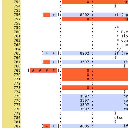
     753
                 :
           0 :             br
     754
                 :             :         }
     755
                 :             : 
     756
         [
 - 
 + 
]:
        8202 :         if (op
     757
                 :
           0 :             PQ
     758
                 :             : 
     759
                 :             :         /*
     760
                 :             :          * Exe
     761
                 :             :          * slo
     762
                 :             :          * com
     763
                 :             :          * the
     764
                 :             :          */
     765
         [
 + 
 + 
]:
        8202 :         if (re
     766
                 :             :         {
     767
         [
 - 
 + 
]:
        3597 :             if
     768
                 :             :             {
     769
   [
 # 
 # 
 # 
 # 
]:
           0 :               
     770
                 :
           0 :               
     771
                 :
           0 :               
     772
                 :             :               
     773
                 :
           0 :               
     774
                 :             :             }
     775
                 :
        3597 :             pr
     776
                 :
        3597 :             re
     777
                 :
        3597 :             Pa
     778
                 :
        3597 :             ru
     779
                 :             :         }
     780
                 :             :         else
     781
                 :             :         {
     782
         [
 - 
 + 
]:
        4605 :             if