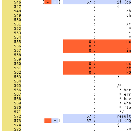
     546
         [
 - 
 + 
]:
          57 :         if (op
     547
                 :             :         {
     548
                 :             :             ch
     549
                 :             :             ch
     550
                 :             : 
     551
                 :             :             /*
     552
                 :             :              *
     553
                 :             :              *
     554
                 :             :              *
     555
                 :
           0 :             sc
     556
                 :
           0 :               
     557
                 :
           0 :             in
     558
                 :             :               
     559
                 :             : 
     560
                 :
           0 :             ex
     561
                 :
           0 :             pf
     562
                 :
           0 :             PQ
     563
                 :             :         }
     564
                 :             : 
     565
                 :             :         /*
     566
                 :             :          * Ver
     567
                 :             :          * err
     568
                 :             :          * hav
     569
                 :             :          * whe
     570
                 :             :          * 'te
     571
                 :             :          */
     572
                 :
          57 :         result
     573
         [
 - 
 + 
]:
          57 :         if (PQ
     574
                 :             :         {
     575
                 :             :             /