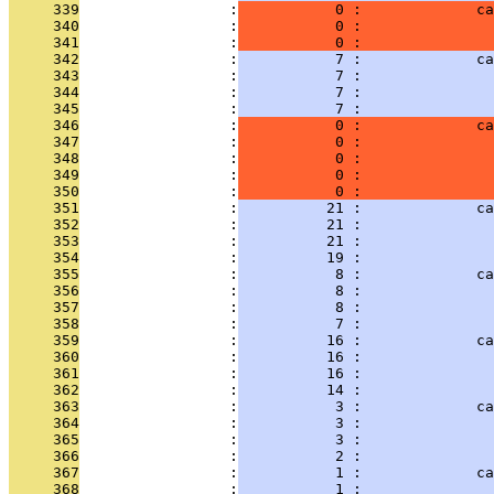
     339
                 :
           0 :             ca
     340
                 :
           0 :               
     341
                 :
           0 :               
     342
                 :
           7 :             ca
     343
                 :
           7 :               
     344
                 :
           7 :               
     345
                 :
           7 :               
     346
                 :
           0 :             ca
     347
                 :
           0 :               
     348
                 :
           0 :               
     349
                 :
           0 :               
     350
                 :
           0 :               
     351
                 :
          21 :             ca
     352
                 :
          21 :               
     353
                 :
          21 :               
     354
                 :
          19 :               
     355
                 :
           8 :             ca
     356
                 :
           8 :               
     357
                 :
           8 :               
     358
                 :
           7 :               
     359
                 :
          16 :             ca
     360
                 :
          16 :               
     361
                 :
          16 :               
     362
                 :
          14 :               
     363
                 :
           3 :             ca
     364
                 :
           3 :               
     365
                 :
           3 :               
     366
                 :
           2 :               
     367
                 :
           1 :             ca
     368
                 :
           1 :               