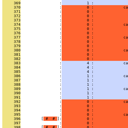
     369
                 :
           1 :               
     370
                 :
           0 :             ca
     371
                 :
           0 :               
     372
                 :
           0 :               
     373
                 :
           0 :               
     374
                 :
           0 :             ca
     375
                 :
           0 :               
     376
                 :
           0 :               
     377
                 :
           0 :             ca
     378
                 :
           0 :               
     379
                 :
           0 :               
     380
                 :
           0 :             ca
     381
                 :
           0 :               
     382
                 :
           0 :               
     383
                 :
           4 :             ca
     384
                 :
           4 :               
     385
                 :
           4 :               
     386
                 :
           1 :             ca
     387
                 :
           1 :               
     388
                 :
           1 :               
     389
                 :
           1 :             ca
     390
                 :
           1 :               
     391
                 :
           1 :               
     392
                 :
           0 :             ca
     393
                 :
           0 :               
     394
                 :
           0 :               
     395
                 :
           0 :             ca
     396
         [
 # 
 # 
]:
           0 :               
     397
                 :
           0 :               
     398
         [
 # 
 # 
]:
           0 :               