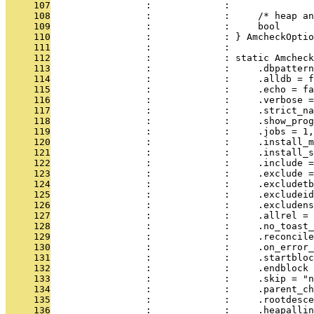
     107
                 :             : 
     108
                 :             :     /* heap an
     109
                 :             :     bool      
     110
                 :             : } AmcheckOptio
     111
                 :             : 
     112
                 :             : static Amcheck
     113
                 :             :     .dbpattern
     114
                 :             :     .alldb = f
     115
                 :             :     .echo = fa
     116
                 :             :     .verbose =
     117
                 :             :     .strict_na
     118
                 :             :     .show_prog
     119
                 :             :     .jobs = 1,
     120
                 :             :     .install_m
     121
                 :             :     .install_s
     122
                 :             :     .include =
     123
                 :             :     .exclude =
     124
                 :             :     .excludetb
     125
                 :             :     .excludeid
     126
                 :             :     .excludens
     127
                 :             :     .allrel = 
     128
                 :             :     .no_toast_
     129
                 :             :     .reconcile
     130
                 :             :     .on_error_
     131
                 :             :     .startbloc
     132
                 :             :     .endblock 
     133
                 :             :     .skip = "n
     134
                 :             :     .parent_ch
     135
                 :             :     .rootdesce
     136
                 :             :     .heapallin