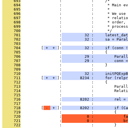
     693
                 :             :     /*
     694
                 :             :      * Main ev
     695
                 :             :      *
     696
                 :             :      * We use 
     697
                 :             :      * relatio
     698
                 :             :      * order, 
     699
                 :             :      * process
     700
                 :             :      */
     701
                 :
          32 :     latest_dat
     702
                 :
          32 :     sa = Para
     703
                 :             :               
     704
         [
 + 
 + 
]:
          32 :     if (conn !
     705
                 :             :     {
     706
                 :
          29 :         Parall
     707
                 :
          29 :         conn =
     708
                 :             :     }
     709
                 :             : 
     710
                 :
          32 :     initPQExpB
     711
         [
 + 
 + 
]:
        8234 :     for (relpr
     712
                 :             :     {
     713
                 :             :         Parall
     714
                 :             :         Relati
     715
                 :             : 
     716
                 :
        8202 :         rel = 
     717
                 :             : 
     718
         [
 - 
 + 
]:
        8202 :         if (Ca
     719
                 :             :         {
     720
                 :
           0 :             fa
     721
                 :
           0 :             br
     722
                 :             :         }