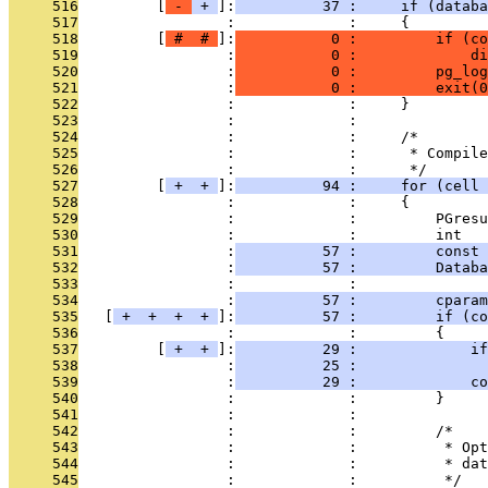
     516
         [
 - 
 + 
]:
          37 :     if (databa
     517
                 :             :     {
     518
         [
 # 
 # 
]:
           0 :         if (co
     519
                 :
           0 :             di
     520
                 :
           0 :         pg_log
     521
                 :
           0 :         exit(0
     522
                 :             :     }
     523
                 :             : 
     524
                 :             :     /*
     525
                 :             :      * Compile
     526
                 :             :      */
     527
         [
 + 
 + 
]:
          94 :     for (cell 
     528
                 :             :     {
     529
                 :             :         PGresu
     530
                 :             :         int   
     531
                 :
          57 :         const 
     532
                 :
          57 :         Databa
     533
                 :             : 
     534
                 :
          57 :         cparam
     535
   [
 + 
 + 
 + 
 + 
]:
          57 :         if (co
     536
                 :             :         {
     537
         [
 + 
 + 
]:
          29 :             if
     538
                 :
          25 :               
     539
                 :
          29 :             co
     540
                 :             :         }
     541
                 :             : 
     542
                 :             :         /*
     543
                 :             :          * Opt
     544
                 :             :          * dat
     545
                 :             :          */