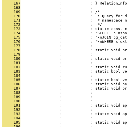
     167
                 :             : } RelationInfo
     168
                 :             : 
     169
                 :             : /*
     170
                 :             :  * Query for d
     171
                 :             :  * namespace n
     172
                 :             :  */
     173
                 :             : static const c
     174
                 :             : "SELECT n.nspn
     175
                 :             : "\nJOIN pg_cat
     176
                 :             : "\nWHERE x.ext
     177
                 :             : 
     178
                 :             : static void pr
     179
                 :             :               
     180
                 :             : static void pr
     181
                 :             :               
     182
                 :             : static void ru
     183
                 :             : static bool ve
     184
                 :             :               
     185
                 :             : static bool ve
     186
                 :             : static void he
     187
                 :             : static void pr
     188
                 :             :               
     189
                 :             :               
     190
                 :             : 
     191
                 :             : static void ap
     192
                 :             :               
     193
                 :             : static void ap
     194
                 :             :               
     195
                 :             : static void ap
     196
                 :             :               