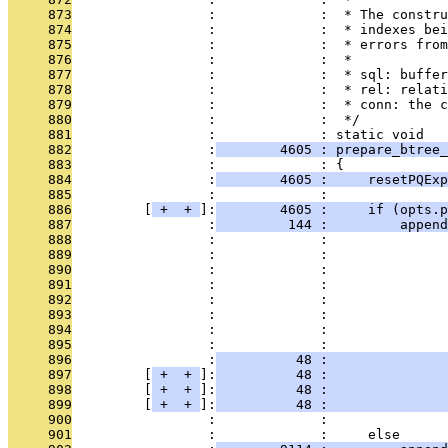
     873
                 :             :  * The constru
     874
                 :             :  * indexes bei
     875
                 :             :  * errors from
     876
                 :             :  *
     877
                 :             :  * sql: buffer
     878
                 :             :  * rel: relat
     879
                 :             :  * conn: the c
     880
                 :             :  */
     881
                 :             : static void
     882
                 :
        4605 : prepare_btree_
     883
                 :             : {
     884
                 :
        4605 :     resetPQExp
     885
                 :             : 
     886
         [
 + 
 + 
]:
        4605 :     if (opts.p
     887
                 :
         144 :         append
     888
                 :             :               
     889
                 :             :               
     890
                 :             :               
     891
                 :             :               
     892
                 :             :               
     893
                 :             :               
     894
                 :             :               
     895
                 :             :               
     896
                 :
          48 :               
     897
         [
 + 
 + 
]:
          48 :               
     898
         [
 + 
 + 
]:
          48 :               
     899
         [
 + 
 + 
]:
          48 :               
     900
                 :             :               
     901
                 :             :     else