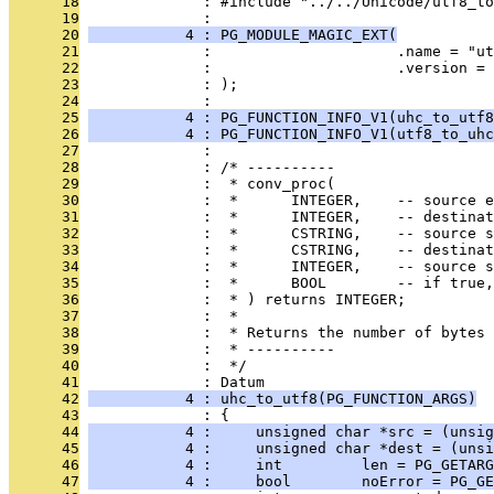
      18
              : #include "../../Unicode/utf8_to
      19
              : 
      20
           4 : PG_MODULE_MAGIC_EXT(
      21
              :                     .name = "ut
      22
              :                     .version = 
      23
              : );
      24
              : 
      25
           4 : PG_FUNCTION_INFO_V1(uhc_to_utf8
      26
           4 : PG_FUNCTION_INFO_V1(utf8_to_uhc
      27
              : 
      28
              : /* ----------
      29
              :  * conv_proc(
      30
              :  *      INTEGER,    -- source e
      31
              :  *      INTEGER,    -- destinat
      32
              :  *      CSTRING,    -- source 
      33
              :  *      CSTRING,    -- destinat
      34
              :  *      INTEGER,    -- source s
      35
              :  *      BOOL        -- if true,
      36
              :  * ) returns INTEGER;
      37
              :  *
      38
              :  * Returns the number of bytes
      39
              :  * ----------
      40
              :  */
      41
              : Datum
      42
           4 : uhc_to_utf8(PG_FUNCTION_ARGS)
      43
              : {
      44
           4 :     unsigned char *src = (unsig
      45
           4 :     unsigned char *dest = (unsi
      46
           4 :     int         len = PG_GETARG
      47
           4 :     bool        noError = PG_GE