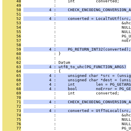
      48
              :     int         converted;
      49
              : 
      50
           4 :     CHECK_ENCODING_CONVERSION_A
      51
              : 
      52
           4 :     converted = LocalToUtf(src,
      53
              :                            &uhc
      54
              :                            NULL
      55
              :                            NULL
      56
              :                            PG_U
      57
              :                            noEr
      58
              : 
      59
           4 :     PG_RETURN_INT32(converted);
      60
              : }
      61
              : 
      62
              : Datum
      63
           4 : utf8_to_uhc(PG_FUNCTION_ARGS)
      64
              : {
      65
           4 :     unsigned char *src = (unsig
      66
           4 :     unsigned char *dest = (unsi
      67
           4 :     int         len = PG_GETARG
      68
           4 :     bool        noError = PG_GE
      69
              :     int         converted;
      70
              : 
      71
           4 :     CHECK_ENCODING_CONVERSION_A
      72
              : 
      73
           4 :     converted = UtfToLocal(src,
      74
              :                            &uhc
      75
              :                            NULL
      76
              :                            NULL
      77
              :                            PG_U