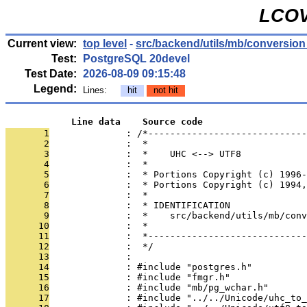
LCOV
Current view:
top level
-
src/backend/utils/mb/conversio
Test:
PostgreSQL 20devel
Test Date:
2026-08-09 09:15:48
Legend:
Lines:
hit
not hit
            Line data    Source code
       1
              : /*-----------------------------
       2
              :  *
       3
              :  *    UHC <--> UTF8
       4
              :  *
       5
              :  * Portions Copyright (c) 1996-
       6
              :  * Portions Copyright (c) 1994,
       7
              :  *
       8
              :  * IDENTIFICATION
       9
              :  *    src/backend/utils/mb/conv
      10
              :  *
      11
              :  *-----------------------------
      12
              :  */
      13
              : 
      14
              : #include "postgres.h"
      15
              : #include "fmgr.h"
      16
              : #include "mb/pg_wchar.h"
      17
              : #include "../../Unicode/uhc_to_