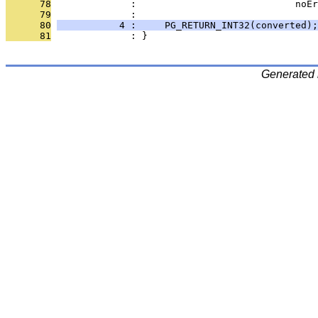
      78
              :                            noEr
      79
              : 
      80
           4 :     PG_RETURN_INT32(converted);
      81
              : }
Generated 