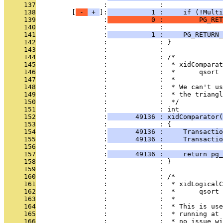
     137
                 :             : 
     138
         [
 - 
 + 
]:
           1 :     if (!Multi
     139
                 :
           0 :         PG_RET
     140
                 :             : 
     141
                 :
           1 :     PG_RETURN_
     142
                 :             : }
     143
                 :             : 
     144
                 :             : /*
     145
                 :             :  * xidComparat
     146
                 :             :  *      qsort 
     147
                 :             :  *
     148
                 :             :  * We can't us
     149
                 :             :  * the triang
     150
                 :             :  */
     151
                 :             : int
     152
                 :
       49136 : xidComparator(
     153
                 :             : {
     154
                 :
       49136 :     Transactio
     155
                 :
       49136 :     Transactio
     156
                 :             : 
     157
                 :
       49136 :     return pg_
     158
                 :             : }
     159
                 :             : 
     160
                 :             : /*
     161
                 :             :  * xidLogicalC
     162
                 :             :  *      qsort 
     163
                 :             :  *
     164
                 :             :  * This is use
     165
                 :             :  * running at 
     166
                 :             :  * no issue w