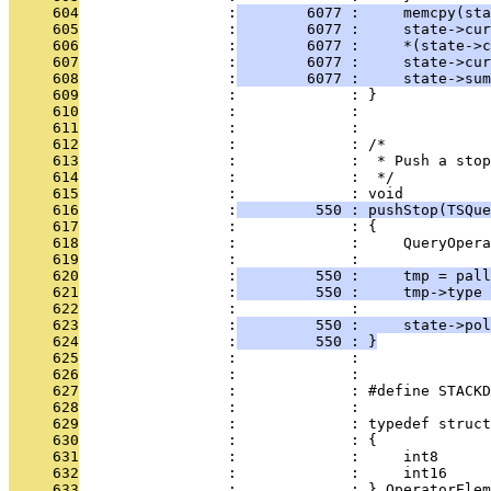
     604
                 :
        6077 :     memcpy(sta
     605
                 :
        6077 :     state->cur
     606
                 :
        6077 :     *(state->c
     607
                 :
        6077 :     state->cur
     608
                 :
        6077 :     state->sum
     609
                 :             : }
     610
                 :             : 
     611
                 :             : 
     612
                 :             : /*
     613
                 :             :  * Push a stop
     614
                 :             :  */
     615
                 :             : void
     616
                 :
         550 : pushStop(TSQue
     617
                 :             : {
     618
                 :             :     QueryOpera
     619
                 :             : 
     620
                 :
         550 :     tmp = pall
     621
                 :
         550 :     tmp->type 
     622
                 :             : 
     623
                 :
         550 :     state->pol
     624
                 :
         550 : }
     625
                 :             : 
     626
                 :             : 
     627
                 :             : #define STACKD
     628
                 :             : 
     629
                 :             : typedef struct
     630
                 :             : {
     631
                 :             :     int8      
     632
                 :             :     int16     
     633
                 :             : } OperatorElem