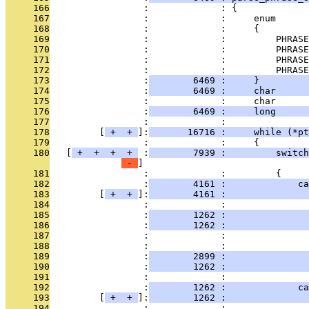
     166
                 :             : {
     167
                 :             :     enum
     168
                 :             :     {
     169
                 :             :         PHRASE
     170
                 :             :         PHRASE
     171
                 :             :         PHRASE
     172
                 :             :         PHRASE
     173
                 :
        6469 :     }         
     174
                 :
        6469 :     char      
     175
                 :             :     char      
     176
                 :
        6469 :     long      
     177
                 :             : 
     178
         [
 + 
 + 
]:
       16716 :     while (*pt
     179
                 :             :     {
     180
   [
 + 
 + 
 + 
 + 
 :
        7939 :         switch
 - 
     181
                 :             :         {
     182
                 :
        4161 :             ca
     183
         [
 + 
 + 
]:
        4161 :               
     184
                 :             :               
     185
                 :
        1262 :              
     186
                 :
        1262 :               
     187
                 :             :               
     188
                 :             :               
     189
                 :
        2899 :               
     190
                 :
        1262 :               
     191
                 :             : 
     192
                 :
        1262 :             ca
     193
         [
 + 
 + 
]:
        1262 :               
     194
                 :             :               