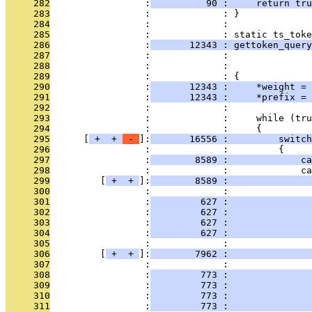
     282
                 :
          90 :     return tru
     283
                 :             : }
     284
                 :             : 
     285
                 :             : static ts_toke
     286
                 :
       12343 : gettoken_query
     287
                 :             :               
     288
                 :             :               
     289
                 :             : {
     290
                 :
       12343 :     *weight = 
     291
                 :
       12343 :     *prefix = 
     292
                 :             : 
     293
                 :             :     while (tru
     294
                 :             :     {
     295
      [
 + 
 + 
 - 
]:
       16556 :         switch
     296
                 :             :         {
     297
                 :
        8589 :             ca
     298
                 :             :             ca
     299
         [
 + 
 + 
]:
        8589 :               
     300
                 :             :               
     301
                 :
         627 :               
     302
                 :
         627 :               
     303
                 :
         627 :               
     304
                 :
         627 :               
     305
                 :             :               
     306
         [
 + 
 + 
]:
        7962 :               
     307
                 :             :               
     308
                 :
         773 :               
     309
                 :
         773 :               
     310
                 :
         773 :              
     311
                 :
         773 :              