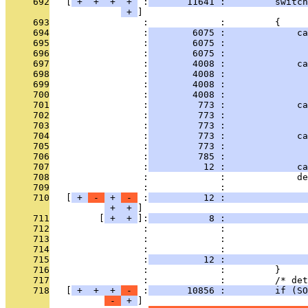
     692
   [
 + 
 + 
 + 
 + 
 :
       11641 :         switch
 + 
     693
                 :             :         {
     694
                 :
        6075 :             ca
     695
                 :
        6075 :               
     696
                 :
        6075 :               
     697
                 :
        4008 :             ca
     698
                 :
        4008 :               
     699
                 :
        4008 :               
     700
                 :
        4008 :               
     701
                 :
         773 :             ca
     702
                 :
         773 :               
     703
                 :
         773 :               
     704
                 :
         773 :             ca
     705
                 :
         773 :               
     706
                 :
         785 :               
     707
                 :
          12 :             ca
     708
                 :             :             de
     709
                 :             :               
     710
   [
 + 
 - 
 + 
 - 
 :
          12 :               
 + 
 + 
     711
         [
 + 
 + 
]:
           8 :               
     712
                 :             :               
     713
                 :             :               
     714
                 :             :               
     715
                 :
          12 :               
     716
                 :             :         }
     717
                 :             :         /* det
     718
   [
 + 
 + 
 + 
 - 
 :
       10856 :         if (SO
 - 
 + 