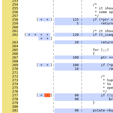
     253
                 :             : 
     254
                 :             :     /*
     255
                 :             :      * it shou
     256
                 :             :      * some op
     257
                 :             :      */
     258
         [
 + 
 + 
]:
         125 :     if (*ptr =
     259
                 :
           5 :         return
     260
                 :             : 
     261
                 :             :     /* it shou
     262
   [
 + 
 + 
 + 
 + 
 :
         120 :     if (t_iseq
 + 
 + 
     263
                 :
          20 :         return
     264
                 :             : 
     265
                 :             :     for (;;)
     266
                 :             :     {
     267
                 :
         100 :         ptr +=
     268
                 :             : 
     269
         [
 + 
 + 
]:
         100 :         if (*p
     270
                 :
          10 :             re
     271
                 :             : 
     272
                 :             :         /*
     273
                 :             :          * Sup
     274
                 :             :          * So 
     275
                 :             :          * ope
     276
                 :             :          */
     277
         [
 + 
 - 
]:
          90 :         if (!i
     278
                 :
          90 :             br
     279
                 :             :     }
     280
                 :             : 
     281
                 :
          90 :     pstate->bu