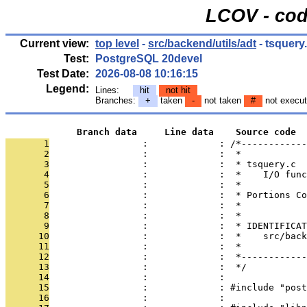
LCOV - cod
Current view:
top level
-
src/backend/utils/adt
- tsquery
Test:
PostgreSQL 20devel
Test Date:
2026-08-08 10:16:15
Legend:
Lines:
hit
not hit
Branches:
+
taken
-
not taken
#
not execu
             Branch data     Line data    Source code
       1
                 :             : /*------------
       2
                 :             :  *
       3
                 :             :  * tsquery.c
       4
                 :             :  *    I/O func
       5
                 :             :  *
       6
                 :             :  * Portions Co
       7
                 :             :  *
       8
                 :             :  *
       9
                 :             :  * IDENTIFICAT
      10
                 :             :  *    src/bac
      11
                 :             :  *
      12
                 :             :  *------------
      13
                 :             :  */
      14
                 :             : 
      15
                 :             : #include "post
      16
                 :             : 