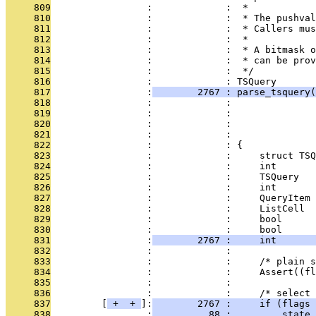
     809
                 :             :  *
     810
                 :             :  * The pushval
     811
                 :             :  * Callers mus
     812
                 :             :  *
     813
                 :             :  * A bitmask o
     814
                 :             :  * can be prov
     815
                 :             :  */
     816
                 :             : TSQuery
     817
                 :
        2767 : parse_tsquery(
     818
                 :             :               
     819
                 :             :               
     820
                 :             :               
     821
                 :             :               
     822
                 :             : {
     823
                 :             :     struct TSQ
     824
                 :             :     int       
     825
                 :             :     TSQuery   
     826
                 :             :     int       
     827
                 :             :     QueryItem 
     828
                 :             :     ListCell  
     829
                 :             :     bool      
     830
                 :             :     bool      
     831
                 :
        2767 :     int       
     832
                 :             : 
     833
                 :             :     /* plain s
     834
                 :             :     Assert((fl
     835
                 :             : 
     836
                 :             :     /* select 
     837
         [
 + 
 + 
]:
        2767 :     if (flags 
     838
                 :
          88 :         state.