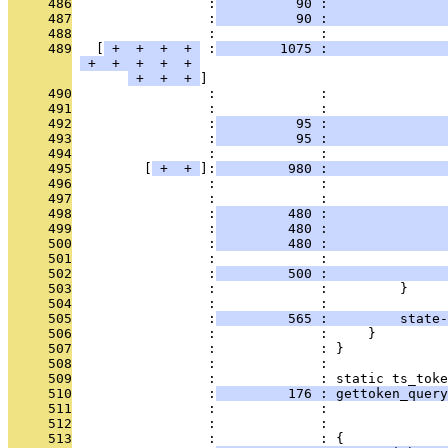
     486
                 :
          90 :               
     487
                 :
          90 :               
     488
                 :             :               
     489
   [
 + 
 + 
 + 
 + 
 :
        1075 :               
 + 
 + 
 + 
 + 
 + 
 + 
 + 
 + 
     490
                 :             :               
     491
                 :             :               
     492
                 :
          95 :               
     493
                 :
          95 :               
     494
                 :             :               
     495
         [
 + 
 + 
]:
         980 :               
     496
                 :             :               
     497
                 :             :               
     498
                 :
         480 :               
     499
                 :
         480 :               
     500
                 :
         480 :               
     501
                 :             :               
     502
                 :
         500 :               
     503
                 :             :         }
     504
                 :             : 
     505
                 :
         565 :         state-
     506
                 :             :     }
     507
                 :             : }
     508
                 :             : 
     509
                 :             : static ts_toke
     510
                 :
         176 : gettoken_query
     511
                 :             :               
     512
                 :             :              
     513
                 :             : {