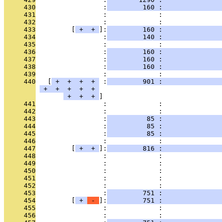
     430
                 :
         160 :               
     431
                 :             : 
     432
                 :             :               
     433
         [
 + 
 + 
]:
         160 :               
     434
                 :
         140 :               
     435
                 :             : 
     436
                 :
         160 :               
     437
                 :
         160 :              
     438
                 :
         160 :               
     439
                 :             :               
     440
   [
 + 
 + 
 + 
 + 
 :
         901 :               
 + 
 + 
 + 
 + 
 + 
 + 
 + 
 + 
     441
                 :             :               
     442
                 :             :               
     443
                 :
          85 :               
     444
                 :
          85 :               
     445
                 :
          85 :               
     446
                 :             :               
     447
         [
 + 
 + 
]:
         816 :               
     448
                 :             :               
     449
                 :             :               
     450
                 :             :               
     451
                 :             :               
     452
                 :             :               
     453
                 :
         751 :               
     454
         [
 + 
 - 
]:
         751 :               
     455
                 :             :               
     456
                 :             :               