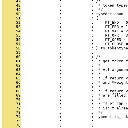
      47
                 :             : /*
      48
                 :             :  * token types
      49
                 :             :  */
      50
                 :             : typedef enum
      51
                 :             : {
      52
                 :             :     PT_END = 0
      53
                 :             :     PT_ERR = 1
      54
                 :             :     PT_VAL = 2
      55
                 :             :     PT_OPR = 3
      56
                 :             :     PT_OPEN = 
      57
                 :             :     PT_CLOSE =
      58
                 :             : } ts_tokentype
      59
                 :             : 
      60
                 :             : /*
      61
                 :             :  * get token f
      62
                 :             :  *
      63
                 :             :  * All argumen
      64
                 :             :  *
      65
                 :             :  * If return v
      66
                 :             :  * and *weight
      67
                 :             :  *
      68
                 :             :  * If return v
      69
                 :             :  * are filled.
      70
                 :             :  *
      71
                 :             :  * If PT_ERR i
      72
                 :             :  * isn't alrea
      73
                 :             :  */
      74
                 :             : typedef ts_tok
      75
                 :             :               
      76
                 :             :               