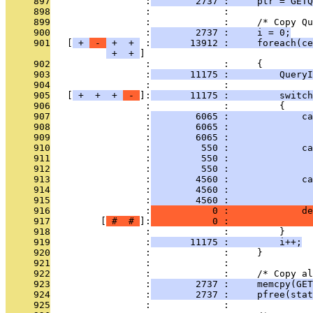
     897
                 :
        2737 :     ptr = GETQ
     898
                 :             : 
     899
                 :             :     /* Copy Qu
     900
                 :
        2737 :     i = 0;
     901
   [
 + 
 - 
 + 
 + 
 :
       13912 :     foreach(ce
 + 
 + 
     902
                 :             :     {
     903
                 :
       11175 :         QueryI
     904
                 :             : 
     905
   [
 + 
 + 
 + 
 - 
]:
       11175 :         switch
     906
                 :             :         {
     907
                 :
        6065 :             ca
     908
                 :
        6065 :               
     909
                 :
        6065 :               
     910
                 :
         550 :             ca
     911
                 :
         550 :               
     912
                 :
         550 :               
     913
                 :
        4560 :             ca
     914
                 :
        4560 :               
     915
                 :
        4560 :               
     916
                 :
           0 :             de
     917
         [
 # 
 # 
]:
           0 :               
     918
                 :             :         }
     919
                 :
       11175 :         i++;
     920
                 :             :     }
     921
                 :             : 
     922
                 :             :     /* Copy a
     923
                 :
        2737 :     memcpy(GET
     924
                 :
        2737 :     pfree(stat
     925
                 :             : 