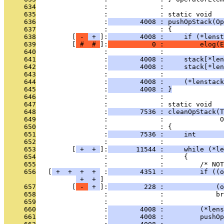
     634
                 :             : 
     635
                 :             : static void
     636
                 :
        4008 : pushOpStack(Op
     637
                 :             : {
     638
         [
 - 
 + 
]:
        4008 :     if (*lenst
     639
         [
 # 
 # 
]:
           0 :         elog(E
     640
                 :             : 
     641
                 :
        4008 :     stack[*len
     642
                 :
        4008 :     stack[*len
     643
                 :             : 
     644
                 :
        4008 :     (*lenstack
     645
                 :
        4008 : }
     646
                 :             : 
     647
                 :             : static void
     648
                 :
        7536 : cleanOpStack(T
     649
                 :             :              O
     650
                 :             : {
     651
                 :
        7536 :     int       
     652
                 :             : 
     653
         [
 + 
 + 
]:
       11544 :     while (*le
     654
                 :             :     {
     655
                 :             :         /* NOT
     656
   [
 + 
 + 
 + 
 + 
 :
        4351 :         if ((o
 + 
 + 
     657
         [
 - 
 + 
]:
         228 :             (o
     658
                 :             :             br
     659
                 :             : 
     660
                 :
        4008 :         (*lens
     661
                 :
        4008 :         pushOp