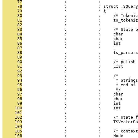
      77
                 :             : 
      78
                 :             : struct TSQuery
      79
                 :             : {
      80
                 :             :     /* Tokeniz
      81
                 :             :     ts_tokeniz
      82
                 :             : 
      83
                 :             :     /* State 
      84
                 :             :     char      
      85
                 :             :     char     
      86
                 :             :     int       
      87
                 :             :               
      88
                 :             :     ts_parsers
      89
                 :             : 
      90
                 :             :     /* polish 
      91
                 :             :     List      
      92
                 :             : 
      93
                 :             :     /*
      94
                 :             :      * Strings
      95
                 :             :      * end of 
      96
                 :             :      */
      97
                 :             :     char      
      98
                 :             :     char      
      99
                 :             :     int       
     100
                 :             :     int       
     101
                 :             : 
     102
                 :             :     /* state f
     103
                 :             :     TSVectorPa
     104
                 :             : 
     105
                 :             :     /* context
     106
                 :             :     Node      