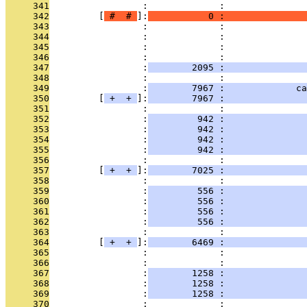
     341
                 :             :               
     342
         [
 # 
 # 
]:
           0 :               
     343
                 :             :               
     344
                 :             :               
     345
                 :             :               
     346
                 :             :               
     347
                 :
        2095 :               
     348
                 :             : 
     349
                 :
        7967 :             ca
     350
         [
 + 
 + 
]:
        7967 :               
     351
                 :             :               
     352
                 :
         942 :               
     353
                 :
         942 :               
     354
                 :
         942 :               
     355
                 :
         942 :               
     356
                 :             :               
     357
         [
 + 
 + 
]:
        7025 :               
     358
                 :             :               
     359
                 :
         556 :               
     360
                 :
         556 :               
     361
                 :
         556 :               
     362
                 :
         556 :               
     363
                 :             :               
     364
         [
 + 
 + 
]:
        6469 :               
     365
                 :             :               
     366
                 :             :               
     367
                 :
        1258 :               
     368
                 :
        1258 :               
     369
                 :
        1258 :               
     370
                 :             :               