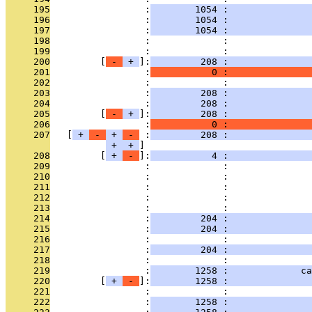
     195
                 :
        1054 :               
     196
                 :
        1054 :               
     197
                 :
        1054 :               
     198
                 :             :               
     199
                 :             : 
     200
         [
 - 
 + 
]:
         208 :               
     201
                 :
           0 :               
     202
                 :             : 
     203
                 :
         208 :               
     204
                 :
         208 :               
     205
         [
 - 
 + 
]:
         208 :               
     206
                 :
           0 :               
     207
   [
 + 
 - 
 + 
 - 
 :
         208 :               
 + 
 + 
     208
         [
 + 
 - 
]:
           4 :               
     209
                 :             :               
     210
                 :             :               
     211
                 :             :               
     212
                 :             :               
     213
                 :             :               
     214
                 :
         204 :               
     215
                 :
         204 :               
     216
                 :             :               
     217
                 :
         204 :               
     218
                 :             : 
     219
                 :
        1258 :             ca
     220
         [
 + 
 - 
]:
        1258 :               
     221
                 :             :               
     222
                 :
        1258 :               