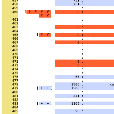
     457
                 :
         751 :              
     458
                 :
         751 :               
     459
                 :             :               
     460
   [
 # 
 # 
 # 
 # 
 :
           0 :               
 # 
 # 
     461
                 :             :               
     462
                 :             :               
     463
                 :
           0 :               
     464
                 :             :               
     465
         [
 # 
 # 
]:
           0 :               
     466
                 :             :               
     467
                 :
           0 :               
     468
                 :             :               
     469
                 :             :               
     470
                 :             :               
     471
                 :             :               
     472
                 :
           0 :              
     473
                 :
           0 :               
     474
                 :             :               
     475
                 :             :               
     476
                 :
          65 :               
     477
                 :             : 
     478
                 :
        1506 :             ca
     479
         [
 + 
 + 
]:
        1506 :              
     480
                 :             :               
     481
                 :
         341 :               
     482
                 :             :               
     483
         [
 + 
 + 
]:
        1165 :               
     484
                 :             :               
     485
                 :
          90 :               