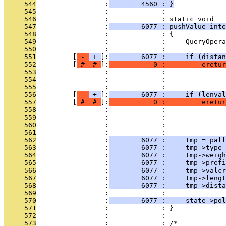
     544
                 :
        4560 : }
     545
                 :             : 
     546
                 :             : static void
     547
                 :
        6077 : pushValue_inte
     548
                 :             : {
     549
                 :             :     QueryOpera
     550
                 :             : 
     551
         [
 - 
 + 
]:
        6077 :     if (distan
     552
         [
 # 
 # 
]:
           0 :         eretur
     553
                 :             :               
     554
                 :             :               
     555
                 :             :               
     556
         [
 - 
 + 
]:
        6077 :     if (lenval
     557
         [
 # 
 # 
]:
           0 :         eretur
     558
                 :             :               
     559
                 :             :               
     560
                 :             :               
     561
                 :             : 
     562
                 :
        6077 :     tmp = pall
     563
                 :
        6077 :     tmp->type 
     564
                 :
        6077 :     tmp->weigh
     565
                 :
        6077 :     tmp->prefi
     566
                 :
        6077 :     tmp->valcr
     567
                 :
        6077 :     tmp->lengt
     568
                 :
        6077 :     tmp->dista
     569
                 :             : 
     570
                 :
        6077 :     state->pol
     571
                 :             : }
     572
                 :             : 
     573
                 :             : /*