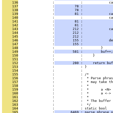
     136
                 :             :             ca
     137
                 :
          78 :               
     138
                 :
          78 :               
     139
                 :
          81 :             ca
     140
                 :             :             ca
     141
                 :
          81 :               
     142
                 :
          81 :               
     143
                 :
         212 :             ca
     144
                 :
         212 :               
     145
                 :
         212 :               
     146
                 :
         155 :             de
     147
                 :
         155 :               
     148
                 :             :         }
     149
                 :
         581 :         buf++;
     150
                 :             :     }
     151
                 :             : 
     152
                 :
         280 :     return buf
     153
                 :             : }
     154
                 :             : 
     155
                 :             : /*
     156
                 :             :  * Parse phras
     157
                 :             :  * may take th
     158
                 :             :  *
     159
                 :             :  *      a <N> 
     160
                 :             :  *      a <-> 
     161
                 :             :  *
     162
                 :             :  * The buffer 
     163
                 :             :  */
     164
                 :             : static bool
     165
                 :
        6469 : parse_phrase_o