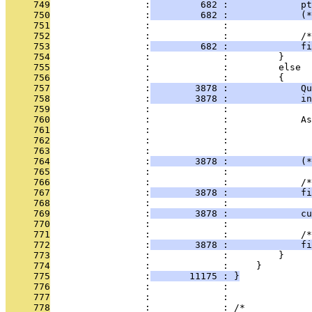
     749
                 :
         682 :             pt
     750
                 :
         682 :             (*
     751
                 :             : 
     752
                 :             :             /*
     753
                 :
         682 :             fi
     754
                 :             :         }
     755
                 :             :         else
     756
                 :             :         {
     757
                 :
        3878 :             Qu
     758
                 :
        3878 :             in
     759
                 :             : 
     760
                 :             :             As
     761
                 :             :               
     762
                 :             :               
     763
                 :             : 
     764
                 :
        3878 :             (*
     765
                 :             : 
     766
                 :             :             /*
     767
                 :
        3878 :             fi
     768
                 :             : 
     769
                 :
        3878 :             cu
     770
                 :             : 
     771
                 :             :             /*
     772
                 :
        3878 :             fi
     773
                 :             :         }
     774
                 :             :     }
     775
                 :
       11175 : }
     776
                 :             : 
     777
                 :             : 
     778
                 :             : /*