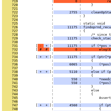
     719
                 :
           0 :             re
     720
                 :             :     }
     721
                 :             : 
     722
                 :
        2755 :     cleanOpSta
     723
                 :             : }
     724
                 :             : 
     725
                 :             : static void
     726
                 :
       11175 : findoprnd_recu
     727
                 :             : {
     728
                 :             :     /* since t
     729
                 :
       11175 :     check_stac
     730
                 :             : 
     731
         [
 - 
 + 
]:
       11175 :     if (*pos >
     732
         [
 # 
 # 
]:
           0 :         elog(E
     733
                 :             : 
     734
         [
 + 
 + 
]:
       11175 :     if (ptr[*p
     735
                 :             :     {
     736
                 :
        6065 :         (*pos)
     737
                 :             :     }
     738
         [
 + 
 + 
]:
        5110 :     else if (p
     739
                 :             :     {
     740
                 :
         550 :         *needc
     741
                 :
         550 :         (*pos)
     742
                 :             :     }
     743
                 :             :     else
     744
                 :             :     {
     745
                 :             :         Assert
     746
                 :             : 
     747
         [
 + 
 + 
]:
        4560 :         if (pt
     748
                 :             :         {