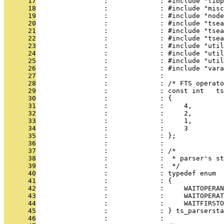
      17
                 :             : #include "libp
      18
                 :             : #include "misc
      19
                 :             : #include "node
      20
                 :             : #include "tsea
      21
                 :             : #include "tsea
      22
                 :             : #include "tsea
      23
                 :             : #include "util
      24
                 :             : #include "util
      25
                 :             : #include "util
      26
                 :             : #include "vara
      27
                 :             : 
      28
                 :             : /* FTS operato
      29
                 :             : const int   ts
      30
                 :             : {
      31
                 :             :     4,        
      32
                 :             :     2,        
      33
                 :             :     1,        
      34
                 :             :     3         
      35
                 :             : };
      36
                 :             : 
      37
                 :             : /*
      38
                 :             :  * parser's st
      39
                 :             :  */
      40
                 :             : typedef enum
      41
                 :             : {
      42
                 :             :     WAITOPERAN
      43
                 :             :     WAITOPERAT
      44
                 :             :     WAITFIRSTO
      45
                 :             : } ts_parsersta
      46
                 :             : 