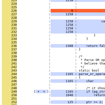
     223
                 :
        1258 :               
     224
                 :             :               
     225
                 :             :               
     226
                 :
           0 :               
     227
                 :
        1258 :               
     228
                 :             : 
     229
                 :
        1258 :             ca
     230
                 :
        1258 :               
     231
                 :
        1258 :               
     232
                 :
        1258 :               
     233
                 :             :         }
     234
                 :             :     }
     235
                 :             : 
     236
                 :
        2308 :     return fal
     237
                 :             : }
     238
                 :             : 
     239
                 :             : /*
     240
                 :             :  * Parse OR op
     241
                 :             :  * believe tha
     242
                 :             :  */
     243
                 :             : static bool
     244
                 :
        1165 : parse_or_opera
     245
                 :             : {
     246
                 :
        1165 :     char      
     247
                 :             : 
     248
                 :             :     /* it shou
     249
         [
 + 
 + 
]:
        1165 :     if (pg_str
     250
                 :
        1040 :         return
     251
                 :             : 
     252
                 :
         125 :     ptr += 2;