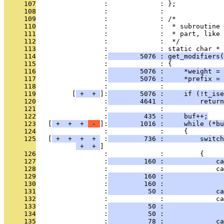
     107
                 :             : };
     108
                 :             : 
     109
                 :             : /*
     110
                 :             :  * subroutine 
     111
                 :             :  * part, like 
     112
                 :             :  */
     113
                 :             : static char *
     114
                 :
        5076 : get_modifiers(
     115
                 :             : {
     116
                 :
        5076 :     *weight = 
     117
                 :
        5076 :     *prefix = 
     118
                 :             : 
     119
         [
 + 
 + 
]:
        5076 :     if (!t_ise
     120
                 :
        4641 :         return
     121
                 :             : 
     122
                 :
         435 :     buf++;
     123
   [
 + 
 + 
 + 
 - 
]:
        1016 :     while (*bu
     124
                 :             :     {
     125
   [
 + 
 + 
 + 
 + 
 :
         736 :         switch
 + 
 + 
     126
                 :             :         {
     127
                 :
         160 :             ca
     128
                 :             :             ca
     129
                 :
         160 :               
     130
                 :
         160 :               
     131
                 :
          50 :             ca
     132
                 :             :             ca
     133
                 :
          50 :               
     134
                 :
          50 :               
     135
                 :
          78 :             ca