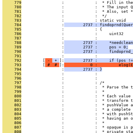
     779
                 :             :  * Fill in the
     780
                 :             :  * The input Q
     781
                 :             :  * Also, set *
     782
                 :             :  */
     783
                 :             : static void
     784
                 :
        2737 : findoprnd(Quer
     785
                 :             : {
     786
                 :             :     uint32    
     787
                 :             : 
     788
                 :
        2737 :     *needclean
     789
                 :
        2737 :     pos = 0;
     790
                 :
        2737 :     findoprnd
     791
                 :             : 
     792
         [
 - 
 + 
]:
        2737 :     if (pos !=
     793
         [
 # 
 # 
]:
           0 :         elog(E
     794
                 :
        2737 : }
     795
                 :             : 
     796
                 :             : 
     797
                 :             : /*
     798
                 :             :  * Parse the 
     799
                 :             :  *
     800
                 :             :  * Each value 
     801
                 :             :  * transform t
     802
                 :             :  * pushValue a
     803
                 :             :  * a complete 
     804
                 :             :  * with pushSt
     805
                 :             :  * having an o
     806
                 :             :  *
     807
                 :             :  * opaque is p
     808
                 :             :  * private sta