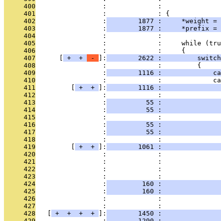
     400
                 :             :               
     401
                 :             : {
     402
                 :
        1877 :     *weight = 
     403
                 :
        1877 :     *prefix = 
     404
                 :             : 
     405
                 :             :     while (tru
     406
                 :             :     {
     407
      [
 + 
 + 
 - 
]:
        2622 :         switch
     408
                 :             :         {
     409
                 :
        1116 :             ca
     410
                 :             :             ca
     411
         [
 + 
 + 
]:
        1116 :               
     412
                 :             :               
     413
                 :
          55 :               
     414
                 :
          55 :               
     415
                 :             : 
     416
                 :
          55 :               
     417
                 :
          55 :               
     418
                 :             :               
     419
         [
 + 
 + 
]:
        1061 :               
     420
                 :             :               
     421
                 :             :               
     422
                 :             : 
     423
                 :             :               
     424
                 :
         160 :               
     425
                 :
         160 :               
     426
                 :             : 
     427
                 :             :               
     428
   [
 + 
 + 
 + 
 + 
]:
        1450 :               
     429
                 :
        1290 :               