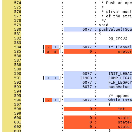
     574
                 :             :  * Push an ope
     575
                 :             :  *
     576
                 :             :  * strval must
     577
                 :             :  * of the stri
     578
                 :             :  */
     579
                 :             : void
     580
                 :
        6077 : pushValue(TSQu
     581
                 :             : {
     582
                 :             :     pg_crc32  
     583
                 :             : 
     584
         [
 - 
 + 
]:
        6077 :     if (lenval
     585
         [
 # 
 # 
]:
           0 :         eretur
     586
                 :             :               
     587
                 :             :               
     588
                 :             :               
     589
                 :             : 
     590
                 :
        6077 :     INIT_LEGAC
     591
         [
 + 
 + 
]:
       21903 :     COMP_LEGAC
     592
                 :
        6077 :     FIN_LEGACY
     593
                 :
        6077 :     pushValue_
     594
                 :             : 
     595
                 :             :     /* append 
     596
         [
 - 
 + 
]:
        6077 :     while (sta
     597
                 :             :     {
     598
                 :
           0 :         int  
     599
                 :             : 
     600
                 :
           0 :         state-
     601
                 :
           0 :         state-
     602
                 :
           0 :         state
     603
                 :             :     }