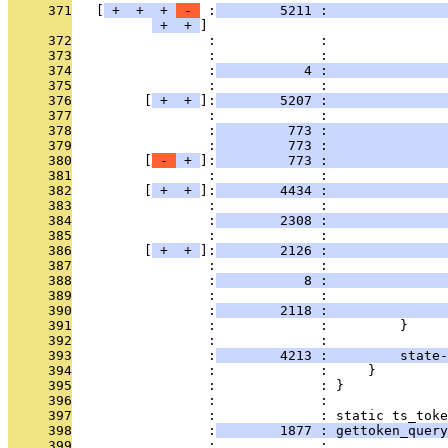
     371
   [
 + 
 + 
 + 
 - 
 :
        5211 :               
 + 
 + 
     372
                 :             :               
     373
                 :             :               
     374
                 :
           4 :               
     375
                 :             :               
     376
         [
 + 
 + 
]:
        5207 :               
     377
                 :             :               
     378
                 :
         773 :               
     379
                 :
         773 :              
     380
         [
 - 
 + 
]:
         773 :               
     381
                 :             :               
     382
         [
 + 
 + 
]:
        4434 :               
     383
                 :             :               
     384
                 :
        2308 :               
     385
                 :             :               
     386
         [
 + 
 + 
]:
        2126 :               
     387
                 :             :               
     388
                 :
           8 :               
     389
                 :             :               
     390
                 :
        2118 :               
     391
                 :             :         }
     392
                 :             : 
     393
                 :
        4213 :         state-
     394
                 :             :     }
     395
                 :             : }
     396
                 :             : 
     397
                 :             : static ts_toke
     398
                 :
        1877 : gettoken_query
     399
                 :             :               