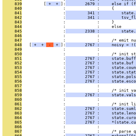
     839
         [
 + 
 + 
]:
        2679 :     else if (f
     840
                 :             :     {
     841
                 :
         341 :         state.
     842
                 :
         341 :         tsv_fl
     843
                 :             :     }
     844
                 :             :     else
     845
                 :
        2338 :         state.
     846
                 :             : 
     847
                 :             :     /* emit nu
     848
   [
 + 
 + 
 - 
 + 
]:
        2767 :     noisy = !(
     849
                 :             : 
     850
                 :             :     /* init st
     851
                 :
        2767 :     state.buff
     852
                 :
        2767 :     state.buf 
     853
                 :
        2767 :     state.coun
     854
                 :
        2767 :     state.sta
     855
                 :
        2767 :     state.pols
     856
                 :
        2767 :     state.esco
     857
                 :             : 
     858
                 :             :     /* init va
     859
                 :
        2767 :     state.vals
     860
                 :             : 
     861
                 :             :     /* init li
     862
                 :
        2767 :     state.suml
     863
                 :
        2767 :     state.leno
     864
                 :
        2767 :     state.curo
     865
                 :
        2767 :     *(state.cu
     866
                 :             : 
     867
                 :             :     /* parse q
     868
                 :
        2767 :     makepol(&s