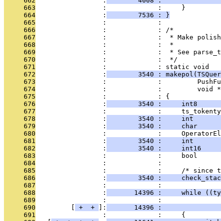
     662
                 :
        4008 :               
     663
                 :             :     }
     664
                 :
        7536 : }
     665
                 :             : 
     666
                 :             : /*
     667
                 :             :  * Make polish
     668
                 :             :  *
     669
                 :             :  * See parse_t
     670
                 :             :  */
     671
                 :             : static void
     672
                 :
        3540 : makepol(TSQuer
     673
                 :             :         PushFu
     674
                 :             :         void *
     675
                 :             : {
     676
                 :
        3540 :     int8      
     677
                 :             :     ts_tokenty
     678
                 :
        3540 :     int       
     679
                 :
        3540 :     char      
     680
                 :             :     OperatorEl
     681
                 :
        3540 :     int       
     682
                 :
        3540 :     int16     
     683
                 :             :     bool      
     684
                 :             : 
     685
                 :             :     /* since t
     686
                 :
        3540 :     check_stac
     687
                 :             : 
     688
                 :
       14396 :     while ((t
     689
                 :             :               
     690
         [
 + 
 + 
]:
       14396 :               
     691
                 :             :     {