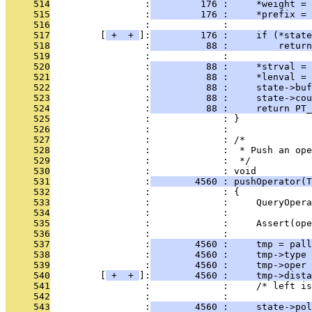
     514
                 :
         176 :     *weight = 
     515
                 :
         176 :     *prefix = 
     516
                 :             : 
     517
         [
 + 
 + 
]:
         176 :     if (*state
     518
                 :
          88 :         return
     519
                 :             : 
     520
                 :
          88 :     *strval = 
     521
                 :
          88 :     *lenval = 
     522
                 :
          88 :     state->buf
     523
                 :
          88 :     state->cou
     524
                 :
          88 :     return PT_
     525
                 :             : }
     526
                 :             : 
     527
                 :             : /*
     528
                 :             :  * Push an ope
     529
                 :             :  */
     530
                 :             : void
     531
                 :
        4560 : pushOperator(T
     532
                 :             : {
     533
                 :             :     QueryOpera
     534
                 :             : 
     535
                 :             :     Assert(ope
     536
                 :             : 
     537
                 :
        4560 :     tmp = pal
     538
                 :
        4560 :     tmp->type 
     539
                 :
        4560 :     tmp->oper 
     540
         [
 + 
 + 
]:
        4560 :     tmp->dista
     541
                 :             :     /* left is
     542
                 :             : 
     543
                 :
        4560 :     state->pol