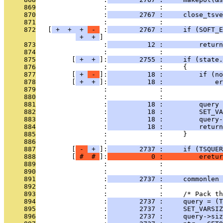
     869
                 :             : 
     870
                 :
        2767 :     close_tsve
     871
                 :             : 
     872
   [
 + 
 + 
 + 
 - 
 :
        2767 :     if (SOFT_E
 + 
 + 
     873
                 :
          12 :         return
     874
                 :             : 
     875
         [
 + 
 + 
]:
        2755 :     if (state.
     876
                 :             :     {
     877
         [
 + 
 - 
]:
          18 :         if (no
     878
         [
 + 
 + 
]:
          18 :             er
     879
                 :             :               
     880
                 :             :               
     881
                 :
          18 :         query 
     882
                 :
          18 :         SET_VA
     883
                 :
          18 :         query-
     884
                 :
          18 :         return
     885
                 :             :     }
     886
                 :             : 
     887
         [
 - 
 + 
]:
        2737 :     if (TSQUER
     888
         [
 # 
 # 
]:
           0 :         eretur
     889
                 :             :               
     890
                 :             :               
     891
                 :
        2737 :     commonlen 
     892
                 :             : 
     893
                 :             :     /* Pack th
     894
                 :
        2737 :     query = (T
     895
                 :
        2737 :     SET_VARSIZ
     896
                 :
        2737 :     query->siz