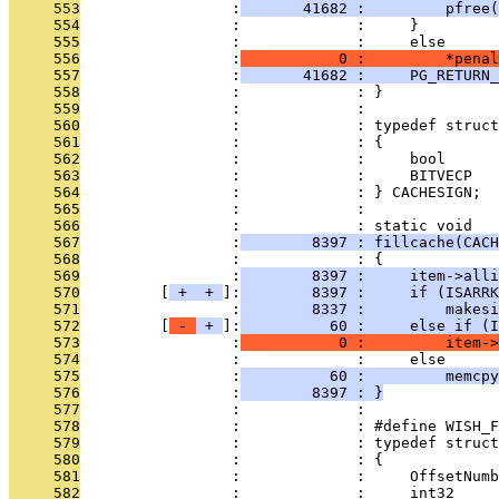
     553
                 :
       41682 :         pfree(
     554
                 :             :     }
     555
                 :             :     else
     556
                 :
           0 :         *penal
     557
                 :
       41682 :     PG_RETURN_
     558
                 :             : }
     559
                 :             : 
     560
                 :             : typedef struct
     561
                 :             : {
     562
                 :             :     bool      
     563
                 :             :     BITVECP   
     564
                 :             : } CACHESIGN;
     565
                 :             : 
     566
                 :             : static void
     567
                 :
        8397 : fillcache(CACH
     568
                 :             : {
     569
                 :
        8397 :     item->alli
     570
         [
 + 
 + 
]:
        8397 :     if (ISARRK
     571
                 :
        8337 :         makesi
     572
         [
 - 
 + 
]:
          60 :     else if (I
     573
                 :
           0 :         item->
     574
                 :             :     else
     575
                 :
          60 :         memcpy
     576
                 :
        8397 : }
     577
                 :             : 
     578
                 :             : #define WISH_F
     579
                 :             : typedef struct
     580
                 :             : {
     581
                 :             :     OffsetNumb
     582
                 :             :     int32     