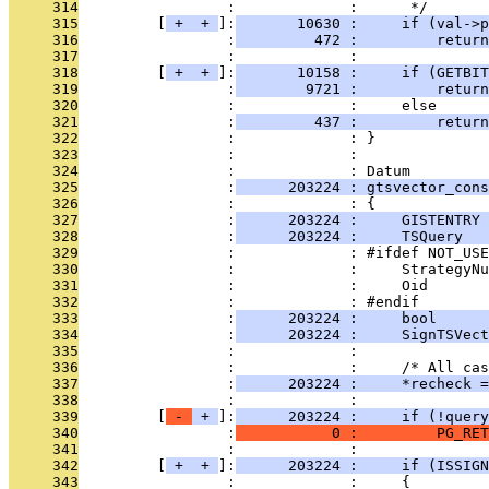
     314
                 :             :      */
     315
         [
 + 
 + 
]:
       10630 :     if (val->p
     316
                 :
         472 :         return
     317
                 :             : 
     318
         [
 + 
 + 
]:
       10158 :     if (GETBIT
     319
                 :
        9721 :         return
     320
                 :             :     else
     321
                 :
         437 :         return
     322
                 :             : }
     323
                 :             : 
     324
                 :             : Datum
     325
                 :
      203224 : gtsvector_cons
     326
                 :             : {
     327
                 :
      203224 :     GISTENTRY 
     328
                 :
      203224 :     TSQuery   
     329
                 :             : #ifdef NOT_USE
     330
                 :             :     StrategyNu
     331
                 :             :     Oid       
     332
                 :             : #endif
     333
                 :
      203224 :     bool      
     334
                 :
      203224 :     SignTSVect
     335
                 :             : 
     336
                 :             :     /* All cas
     337
                 :
      203224 :     *recheck =
     338
                 :             : 
     339
         [
 - 
 + 
]:
      203224 :     if (!query
     340
                 :
           0 :         PG_RET
     341
                 :             : 
     342
         [
 + 
 + 
]:
      203224 :     if (ISSIGN
     343
                 :             :     {