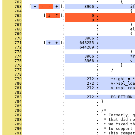
     762
                 :             :         {
     763
   [
 + 
 - 
 - 
 + 
]:
        3966 :             if
     764
                 :             :             {
     765
         [
 # 
 # 
]:
           0 :              
     766
                 :
           0 :               
     767
                 :             :             }
     768
                 :             :             el
     769
                 :             :             {
     770
                 :
        3966 :               
     771
         [
 + 
 + 
]:
      648255 :               
     772
                 :
      644289 :               
     773
                 :             :             }
     774
                 :
        3966 :             *r
     775
                 :
        3966 :             v-
     776
                 :             :         }
     777
                 :             :     }
     778
                 :             : 
     779
                 :
         272 :     *right = *
     780
                 :
         272 :     v->spl_lda
     781
                 :
         272 :     v->spl_rda
     782
                 :             : 
     783
                 :
         272 :     PG_RETURN_
     784
                 :             : }
     785
                 :             : 
     786
                 :             : /*
     787
                 :             :  * Formerly, g
     788
                 :             :  * that did no
     789
                 :             :  * We fixed th
     790
                 :             :  * to support 
     791
                 :             :  * This compat