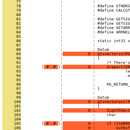
      77
                 :             : 
      78
                 :             : #define GTHDRS
      79
                 :             : #define CALCGT
      80
                 :             : 
      81
                 :             : #define GETSIG
      82
                 :             : #define GETSI
      83
                 :             : #define GETAR
      84
                 :             : #define ARRNEL
      85
                 :             : 
      86
                 :             : static int32 s
      87
                 :             : 
      88
                 :             : Datum
      89
                 :
           0 : gtsvectorin(PG
      90
                 :             : {
      91
                 :             :     /* There'
      92
         [
 # 
 # 
]:
           0 :     ereport(ER
      93
                 :             :             (e
      94
                 :             :              e
      95
                 :             : 
      96
                 :             :     PG_RETURN_
      97
                 :             : }
      98
                 :             : 
      99
                 :             : Datum
     100
                 :
           0 : gtsvectorout(P
     101
                 :             : {
     102
                 :
           0 :     SignTSVect
     103
                 :             :     char      
     104
                 :             : 
     105
         [
 # 
 # 
]:
           0 :     if (ISARRK
     106
                 :
           0 :         outbuf