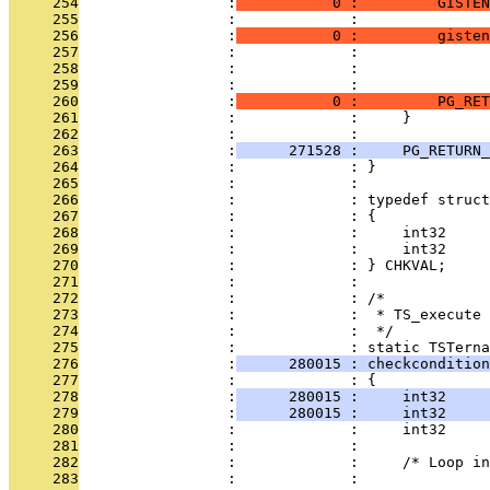
     254
                 :
           0 :         GISTEN
     255
                 :             : 
     256
                 :
           0 :         giste
     257
                 :             :              
     258
                 :             :               
     259
                 :             : 
     260
                 :
           0 :         PG_RET
     261
                 :             :     }
     262
                 :             : 
     263
                 :
      271528 :     PG_RETURN_
     264
                 :             : }
     265
                 :             : 
     266
                 :             : typedef struct
     267
                 :             : {
     268
                 :             :     int32     
     269
                 :             :     int32     
     270
                 :             : } CHKVAL;
     271
                 :             : 
     272
                 :             : /*
     273
                 :             :  * TS_execute 
     274
                 :             :  */
     275
                 :             : static TSTerna
     276
                 :
      280015 : checkcondition
     277
                 :             : {
     278
                 :
      280015 :     int32     
     279
                 :
      280015 :     int32     
     280
                 :             :     int32     
     281
                 :             : 
     282
                 :             :     /* Loop in
     283
                 :             : 