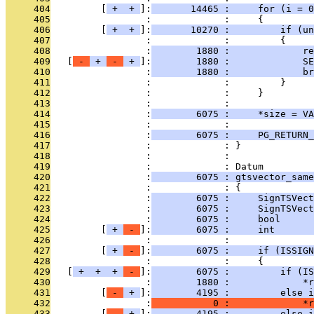
     404
         [
 + 
 + 
]:
       14465 :     for (i = 0
     405
                 :             :     {
     406
         [
 + 
 + 
]:
       10270 :         if (un
     407
                 :             :         {
     408
                 :
        1880 :             re
     409
   [
 - 
 + 
 - 
 + 
]:
        1880 :             SE
     410
                 :
        1880 :             br
     411
                 :             :         }
     412
                 :             :     }
     413
                 :             : 
     414
                 :
        6075 :     *size = VA
     415
                 :             : 
     416
                 :
        6075 :     PG_RETURN_
     417
                 :             : }
     418
                 :             : 
     419
                 :             : Datum
     420
                 :
        6075 : gtsvector_same
     421
                 :             : {
     422
                 :
        6075 :     SignTSVect
     423
                 :
        6075 :     SignTSVect
     424
                 :
        6075 :     bool      
     425
         [
 + 
 - 
]:
        6075 :     int       
     426
                 :             : 
     427
         [
 + 
 - 
]:
        6075 :     if (ISSIGN
     428
                 :             :     {         
     429
   [
 + 
 + 
 + 
 - 
]:
        6075 :         if (IS
     430
                 :
        1880 :             *r
     431
         [
 - 
 + 
]:
        4195 :         else i
     432
                 :
           0 :             *r
     433
         [
 - 
 + 
]:
        4195 :         else i