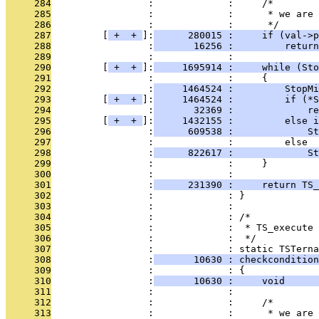
     284
                 :             :     /*
     285
                 :             :      * we are 
     286
                 :             :      */
     287
         [
 + 
 + 
]:
      280015 :     if (val->p
     288
                 :
       16256 :         return
     289
                 :             : 
     290
         [
 + 
 + 
]:
     1695914 :     while (Sto
     291
                 :             :     {
     292
                 :
     1464524 :         StopMi
     293
         [
 + 
 + 
]:
     1464524 :         if (*S
     294
                 :
       32369 :             re
     295
         [
 + 
 + 
]:
     1432155 :         else i
     296
                 :
      609538 :             St
     297
                 :             :         else
     298
                 :
      822617 :             St
     299
                 :             :     }
     300
                 :             : 
     301
                 :
      231390 :     return TS_
     302
                 :             : }
     303
                 :             : 
     304
                 :             : /*
     305
                 :             :  * TS_execute 
     306
                 :             :  */
     307
                 :             : static TSTerna
     308
                 :
       10630 : checkcondition
     309
                 :             : {
     310
                 :
       10630 :     void      
     311
                 :             : 
     312
                 :             :     /*
     313
                 :             :      * we are 