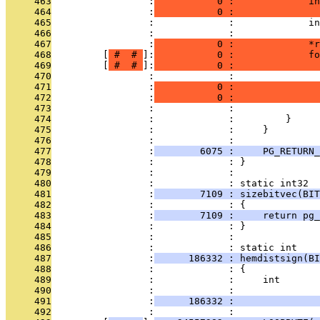
     463
                 :
           0 :             in
     464
                 :
           0 :               
     465
                 :             :             in
     466
                 :             : 
     467
                 :
           0 :             *r
     468
         [
 # 
 # 
]:
           0 :             fo
     469
         [
 # 
 # 
]:
           0 :               
     470
                 :             :               
     471
                 :
           0 :               
     472
                 :
           0 :               
     473
                 :             :               
     474
                 :             :         }
     475
                 :             :     }
     476
                 :             : 
     477
                 :
        6075 :     PG_RETURN_
     478
                 :             : }
     479
                 :             : 
     480
                 :             : static int32
     481
                 :
        7109 : sizebitvec(BIT
     482
                 :             : {
     483
                 :
        7109 :     return pg_
     484
                 :             : }
     485
                 :             : 
     486
                 :             : static int
     487
                 :
      186332 : hemdistsign(BI
     488
                 :             : {
     489
                 :             :     int       
     490
                 :             :               
     491
                 :
      186332 :               
     492
                 :             : 