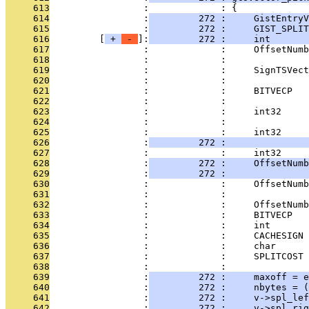
     613
                 :             : {
     614
                 :
         272 :     GistEntryV
     615
                 :
         272 :     GIST_SPLIT
     616
         [
 + 
 - 
]:
         272 :     int       
     617
                 :             :     OffsetNumb
     618
                 :             :               
     619
                 :             :     SignTSVect
     620
                 :             :               
     621
                 :             :     BITVECP   
     622
                 :             :               
     623
                 :             :     int32     
     624
                 :             :               
     625
                 :             :     int32     
     626
                 :
         272 :               
     627
                 :             :     int32     
     628
                 :
         272 :     OffsetNumb
     629
                 :
         272 :               
     630
                 :             :     OffsetNumb
     631
                 :             :               
     632
                 :             :     OffsetNumb
     633
                 :             :     BITVECP   
     634
                 :             :     int       
     635
                 :             :     CACHESIGN 
     636
                 :             :     char      
     637
                 :             :     SPLITCOST 
     638
                 :             : 
     639
                 :
         272 :     maxoff = e
     640
                 :
         272 :     nbytes = (
     641
                 :
         272 :     v->spl_lef
     642
                 :
         272 :     v->spl_rig