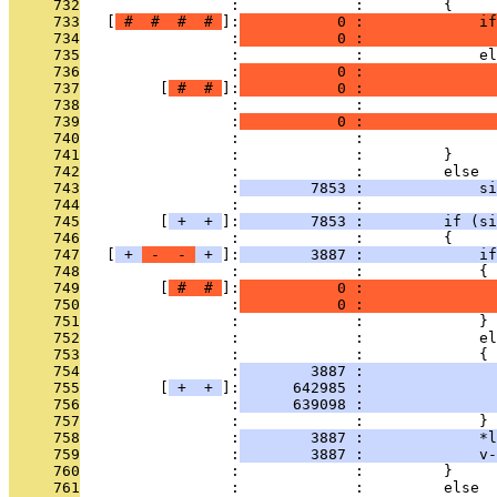
     732
                 :             :         {
     733
   [
 # 
 # 
 # 
 # 
]:
           0 :             if
     734
                 :
           0 :               
     735
                 :             :             el
     736
                 :
           0 :               
     737
         [
 # 
 # 
]:
           0 :               
     738
                 :             :              
     739
                 :
           0 :               
     740
                 :             :               
     741
                 :             :         }
     742
                 :             :         else
     743
                 :
        7853 :             si
     744
                 :             : 
     745
         [
 + 
 + 
]:
        7853 :         if (si
     746
                 :             :         {
     747
   [
 + 
 - 
 - 
 + 
]:
        3887 :             if
     748
                 :             :             {
     749
         [
 # 
 # 
]:
           0 :              
     750
                 :
           0 :               
     751
                 :             :             }
     752
                 :             :             el
     753
                 :             :             {
     754
                 :
        3887 :               
     755
         [
 + 
 + 
]:
      642985 :               
     756
                 :
      639098 :               
     757
                 :             :             }
     758
                 :
        3887 :             *l
     759
                 :
        3887 :             v-
     760
                 :             :         }
     761
                 :             :         else