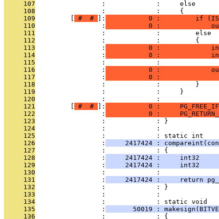
     107
                 :             :     else
     108
                 :             :     {
     109
         [
 # 
 # 
]:
           0 :         if (IS
     110
                 :
           0 :             ou
     111
                 :             :         else
     112
                 :             :         {
     113
                 :
           0 :             in
     114
                 :
           0 :             in
     115
                 :             : 
     116
                 :
           0 :             ou
     117
                 :
           0 :               
     118
                 :             :         }
     119
                 :             :     }
     120
                 :             : 
     121
         [
 # 
 # 
]:
           0 :     PG_FREE_IF
     122
                 :
           0 :     PG_RETURN_
     123
                 :             : }
     124
                 :             : 
     125
                 :             : static int
     126
                 :
     2417424 : compareint(con
     127
                 :             : {
     128
                 :
     2417424 :     int32     
     129
                 :
     2417424 :     int32     
     130
                 :             : 
     131
                 :
     2417424 :     return pg_
     132
                 :             : }
     133
                 :             : 
     134
                 :             : static void
     135
                 :
       50019 : makesign(BITVE
     136
                 :             : {