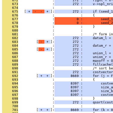
     672
                 :
         272 :     right = v-
     673
                 :
         272 :     v->spl_nri
     674
                 :             : 
     675
   [
 + 
 - 
 - 
 + 
]:
         272 :     if (seed_
     676
                 :             :     {
     677
                 :
           0 :         seed_1
     678
                 :
           0 :         seed_2
     679
                 :             :     }
     680
                 :             : 
     681
                 :             :     /* form in
     682
                 :
         272 :     datum_l = 
     683
         [
 - 
 + 
]:
         272 :               
     684
                 :
         272 :     datum_r = 
     685
         [
 - 
 + 
]:
         272 :               
     686
                 :
         272 :     union_l = 
     687
                 :
         272 :     union_r = 
     688
                 :
         272 :     maxoff = O
     689
                 :
         272 :     fillcache(
     690
                 :             :     /* sort be
     691
                 :
         272 :     costvector
     692
         [
 + 
 + 
]:
        8669 :     for (j = F
     693
                 :             :     {
     694
                 :
        8397 :         costve
     695
                 :
        8397 :         size_a
     696
                 :
        8397 :         size_b
     697
                 :
        8397 :         costve
     698
                 :             :     }
     699
                 :
         272 :     qsort(cost
     700
                 :             : 
     701
         [
 + 
 + 
]:
        8669 :     for (k = 0