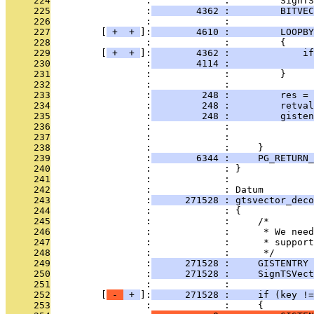
     224
                 :             :         SignTS
     225
                 :
        4362 :         BITVEC
     226
                 :             : 
     227
         [
 + 
 + 
]:
        4610 :         LOOPBY
     228
                 :             :         {
     229
         [
 + 
 + 
]:
        4362 :             if
     230
                 :
        4114 :               
     231
                 :             :         }
     232
                 :             : 
     233
                 :
         248 :         res = 
     234
                 :
         248 :         retval
     235
                 :
         248 :         giste
     236
                 :             :              
     237
                 :             :               
     238
                 :             :     }
     239
                 :
        6344 :     PG_RETURN_
     240
                 :             : }
     241
                 :             : 
     242
                 :             : Datum
     243
                 :
      271528 : gtsvector_deco
     244
                 :             : {
     245
                 :             :     /*
     246
                 :             :      * We need
     247
                 :             :      * suppor
     248
                 :             :      */
     249
                 :
      271528 :     GISTENTRY 
     250
                 :
      271528 :     SignTSVect
     251
                 :             : 
     252
         [
 - 
 + 
]:
      271528 :     if (key !=
     253
                 :             :     {