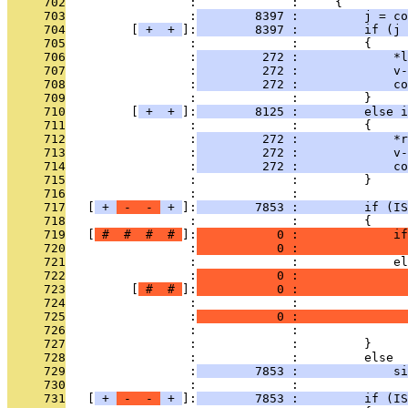
     702
                 :             :     {
     703
                 :
        8397 :         j = co
     704
         [
 + 
 + 
]:
        8397 :         if (j 
     705
                 :             :         {
     706
                 :
         272 :             *l
     707
                 :
         272 :             v-
     708
                 :
         272 :             co
     709
                 :             :         }
     710
         [
 + 
 + 
]:
        8125 :         else i
     711
                 :             :         {
     712
                 :
         272 :             *r
     713
                 :
         272 :             v-
     714
                 :
         272 :             co
     715
                 :             :         }
     716
                 :             : 
     717
   [
 + 
 - 
 - 
 + 
]:
        7853 :         if (IS
     718
                 :             :         {
     719
   [
 # 
 # 
 # 
 # 
]:
           0 :             if
     720
                 :
           0 :               
     721
                 :             :             el
     722
                 :
           0 :               
     723
         [
 # 
 # 
]:
           0 :               
     724
                 :             :              
     725
                 :
           0 :               
     726
                 :             :               
     727
                 :             :         }
     728
                 :             :         else
     729
                 :
        7853 :             si
     730
                 :             : 
     731
   [
 + 
 - 
 - 
 + 
]:
        7853 :         if (IS