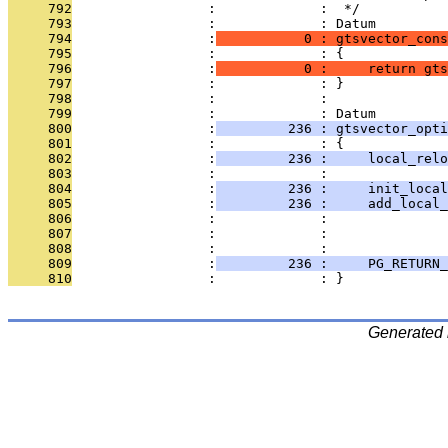
     792
                 :             :  */
     793
                 :             : Datum
     794
                 :
           0 : gtsvector_cons
     795
                 :             : {
     796
                 :
           0 :     return gt
     797
                 :             : }
     798
                 :             : 
     799
                 :             : Datum
     800
                 :
         236 : gtsvector_opt
     801
                 :             : {
     802
                 :
         236 :     local_relo
     803
                 :             : 
     804
                 :
         236 :     init_local
     805
                 :
         236 :     add_local_
     806
                 :             :               
     807
                 :             :               
     808
                 :             : 
     809
                 :
         236 :     PG_RETURN_
     810
                 :             : }
Generated 