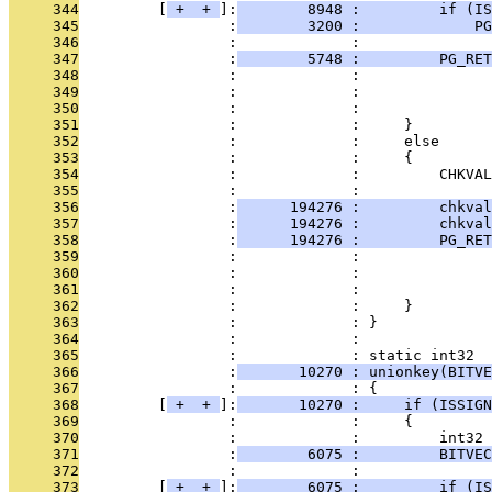
     344
         [
 + 
 + 
]:
        8948 :         if (IS
     345
                 :
        3200 :             PG
     346
                 :             : 
     347
                 :
        5748 :         PG_RET
     348
                 :             :               
     349
                 :             :              
     350
                 :             :               
     351
                 :             :     }
     352
                 :             :     else
     353
                 :             :     {         
     354
                 :             :         CHKVAL
     355
                 :             : 
     356
                 :
      194276 :         chkval
     357
                 :
      194276 :         chkval
     358
                 :
      194276 :         PG_RET
     359
                 :             :               
     360
                 :             :              
     361
                 :             :               
     362
                 :             :     }
     363
                 :             : }
     364
                 :             : 
     365
                 :             : static int32
     366
                 :
       10270 : unionkey(BITVE
     367
                 :             : {
     368
         [
 + 
 + 
]:
       10270 :     if (ISSIGN
     369
                 :             :     {
     370
                 :             :         int32 
     371
                 :
        6075 :         BITVE
     372
                 :             : 
     373
         [
 + 
 + 
]:
        6075 :         if (IS