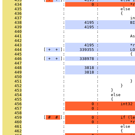
     434
                 :
           0 :             *r
     435
                 :             :         else
     436
                 :             :         {
     437
                 :             :             in
     438
                 :
        4195 :             B
     439
                 :
        4195 :              
     440
                 :             : 
     441
                 :             :             As
     442
                 :             : 
     443
                 :
        4195 :             *r
     444
         [
 + 
 + 
]:
      339355 :             LO
     445
                 :             :             {
     446
         [
 + 
 + 
]:
      338978 :              
     447
                 :             :               
     448
                 :
        3818 :               
     449
                 :
        3818 :               
     450
                 :             :               
     451
                 :             :             }
     452
                 :             :         }
     453
                 :             :     }
     454
                 :             :     else
     455
                 :             :     {         
     456
                 :
           0 :         int32 
     457
                 :
           0 :               
     458
                 :             : 
     459
         [
 # 
 # 
]:
           0 :         if (le
     460
                 :
           0 :             *r
     461
                 :             :         else
     462
                 :             :         {