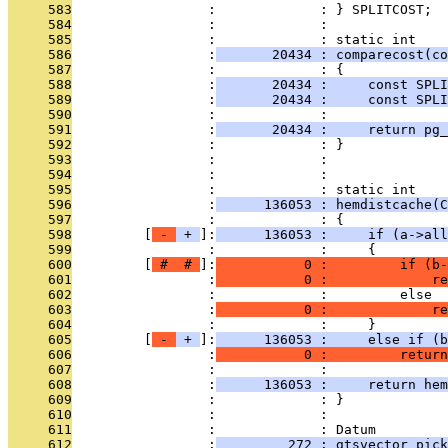
     583
                 :             : } SPLITCOST;
     584
                 :             : 
     585
                 :             : static int
     586
                 :
       20434 : comparecost(co
     587
                 :             : {
     588
                 :
       20434 :     const SPLI
     589
                 :
       20434 :     const SPLI
     590
                 :             : 
     591
                 :
       20434 :     return pg
     592
                 :             : }
     593
                 :             : 
     594
                 :             : 
     595
                 :             : static int
     596
                 :
      136053 : hemdistcache(
     597
                 :             : {
     598
         [
 - 
 + 
]:
      136053 :     if (a->all
     599
                 :             :     {
     600
         [
 # 
 # 
]:
           0 :         if (b-
     601
                 :
           0 :             re
     602
                 :             :         else
     603
                 :
           0 :             re
     604
                 :             :     }
     605
         [
 - 
 + 
]:
      136053 :     else if (b
     606
                 :
           0 :         return
     607
                 :             : 
     608
                 :
      136053 :     return hem
     609
                 :             : }
     610
                 :             : 
     611
                 :             : Datum
     612
                 :
         272 : gtsvector_pick