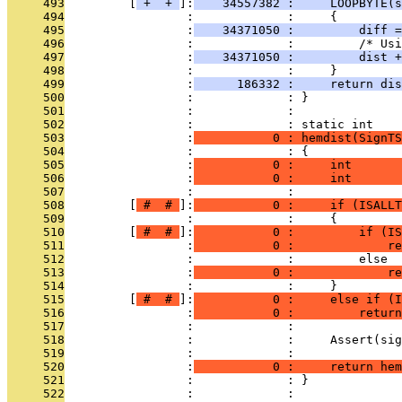
     493
         [
 + 
 + 
]:
    34557382 :     LOOPBYTE(s
     494
                 :             :     {
     495
                 :
    34371050 :         diff =
     496
                 :             :         /* Usi
     497
                 :
    34371050 :         dist 
     498
                 :             :     }
     499
                 :
      186332 :     return dis
     500
                 :             : }
     501
                 :             : 
     502
                 :             : static int
     503
                 :
           0 : hemdist(SignTS
     504
                 :             : {
     505
                 :
           0 :     int       
     506
                 :
           0 :     int       
     507
                 :             : 
     508
         [
 # 
 # 
]:
           0 :     if (ISALLT
     509
                 :             :     {
     510
         [
 # 
 # 
]:
           0 :         if (IS
     511
                 :
           0 :             re
     512
                 :             :         else
     513
                 :
           0 :             re
     514
                 :             :     }
     515
         [
 # 
 # 
]:
           0 :     else if (I
     516
                 :
           0 :         return
     517
                 :             : 
     518
                 :             :     Assert(sig
     519
                 :             : 
     520
                 :
           0 :     return hem
     521
                 :             : }
     522
                 :             : 