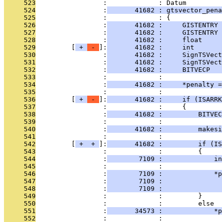
     523
                 :             : Datum
     524
                 :
       41682 : gtsvector_pen
     525
                 :             : {
     526
                 :
       41682 :     GISTENTRY
     527
                 :
       41682 :     GISTENTRY 
     528
                 :
       41682 :     float     
     529
         [
 + 
 - 
]:
       41682 :     int       
     530
                 :
       41682 :     SignTSVect
     531
                 :
       41682 :     SignTSVect
     532
                 :
       41682 :     BITVECP  
     533
                 :             : 
     534
                 :
       41682 :     *penalty =
     535
                 :             : 
     536
         [
 + 
 - 
]:
       41682 :     if (ISARRK
     537
                 :             :     {
     538
                 :
       41682 :         BITVEC
     539
                 :             : 
     540
                 :
       41682 :         makesi
     541
                 :             : 
     542
         [
 + 
 + 
]:
       41682 :         if (IS
     543
                 :             :         {
     544
                 :
        7109 :             in
     545
                 :             : 
     546
                 :
        7109 :             *p
     547
                 :
        7109 :               
     548
                 :
        7109 :              
     549
                 :             :         }
     550
                 :             :         else
     551
                 :
       34573 :             *p
     552
                 :             : 