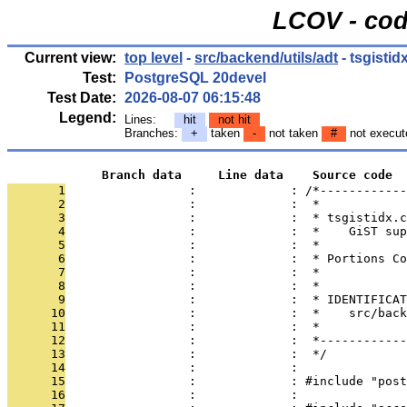
LCOV - cod
Current view:
top level
-
src/backend/utils/adt
- tsgistid
Test:
PostgreSQL 20devel
Test Date:
2026-08-07 06:15:48
Legend:
Lines:
hit
not hit
Branches:
+
taken
-
not taken
#
not execut
             Branch data     Line data    Source code
       1
                 :             : /*------------
       2
                 :             :  *
       3
                 :             :  * tsgistidx.c
       4
                 :             :  *    GiST sup
       5
                 :             :  *
       6
                 :             :  * Portions Co
       7
                 :             :  *
       8
                 :             :  *
       9
                 :             :  * IDENTIFICAT
      10
                 :             :  *    src/back
      11
                 :             :  *
      12
                 :             :  *------------
      13
                 :             :  */
      14
                 :             : 
      15
                 :             : #include "post
      16
                 :             : 