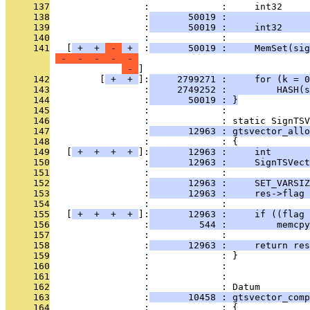
     137
                 :             :     int32     
     138
                 :
       50019 :               
     139
                 :
       50019 :     int32     
     140
                 :             : 
     141
   [
 + 
 + 
 - 
 + 
 :
       50019 :     MemSet(sig
 - 
 - 
 - 
 - 
 - 
 - 
     142
         [
 + 
 + 
]:
     2799271 :     for (k = 0
     143
                 :
     2749252 :         HASH(
     144
                 :
       50019 : }
     145
                 :             : 
     146
                 :             : static SignTSV
     147
                 :
       12963 : gtsvector_allo
     148
                 :             : {
     149
   [
 + 
 + 
 + 
 + 
]:
       12963 :     int       
     150
                 :
       12963 :     SignTSVect
     151
                 :             : 
     152
                 :
       12963 :     SET_VARSIZ
     153
                 :
       12963 :     res->flag 
     154
                 :             : 
     155
   [
 + 
 + 
 + 
 + 
]:
       12963 :     if ((flag 
     156
                 :
         544 :         memcp
     157
                 :             : 
     158
                 :
       12963 :     return res
     159
                 :             : }
     160
                 :             : 
     161
                 :             : 
     162
                 :             : Datum
     163
                 :
       10458 : gtsvector_comp
     164
                 :             : {