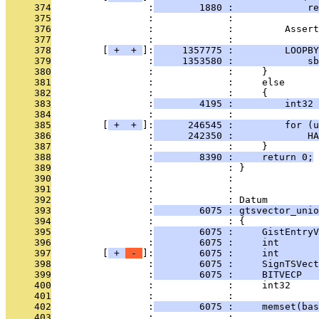
     374
                 :
        1880 :             re
     375
                 :             : 
     376
                 :             :         Assert
     377
                 :             : 
     378
         [
 + 
 + 
]:
     1357775 :         LOOPBY
     379
                 :
     1353580 :             sb
     380
                 :             :     }
     381
                 :             :     else
     382
                 :             :     {
     383
                 :
        4195 :         int32 
     384
                 :             : 
     385
         [
 + 
 + 
]:
      246545 :         for (u
     386
                 :
      242350 :             H
     387
                 :             :     }
     388
                 :
        8390 :     return 0;
     389
                 :             : }
     390
                 :             : 
     391
                 :             : 
     392
                 :             : Datum
     393
                 :
        6075 : gtsvector_unio
     394
                 :             : {
     395
                 :
        6075 :     GistEntryV
     396
                 :
        6075 :     int      
     397
         [
 + 
 - 
]:
        6075 :     int       
     398
                 :
        6075 :     SignTSVect
     399
                 :
        6075 :     BITVECP   
     400
                 :             :     int32     
     401
                 :             : 
     402
                 :
        6075 :     memset(bas
     403
                 :             : 