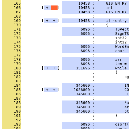
     165
                 :
       10458 :     GISTENTRY 
     166
         [
 + 
 - 
]:
       10458 :     int       
     167
                 :
       10458 :     GISTENTRY 
     168
                 :             : 
     169
         [
 + 
 + 
]:
       10458 :     if (entry-
     170
                 :             :     {        
     171
                 :
        6096 :         TSVect
     172
                 :
        6096 :         SignTS
     173
                 :             :         int32 
     174
                 :             :         int32 
     175
                 :
        6096 :         WordEn
     176
                 :
        6096 :         char 
     177
                 :             : 
     178
                 :
        6096 :         arr = 
     179
                 :
        6096 :         len = 
     180
         [
 + 
 + 
]:
      351696 :         while 
     181
                 :             :         {
     182
                 :             :             pg
     183
                 :             : 
     184
                 :
      345600 :             IN
     185
         [
 + 
 + 
]:
     1036800 :             CO
     186
                 :
      345600 :             FI
     187
                 :             : 
     188
                 :
      345600 :             *a
     189
                 :
      345600 :             ar
     190
                 :
      345600 :             pt
     191
                 :             :         }
     192
                 :             : 
     193
                 :
        6096 :         qsort(
     194
                 :
        6096 :         len = 