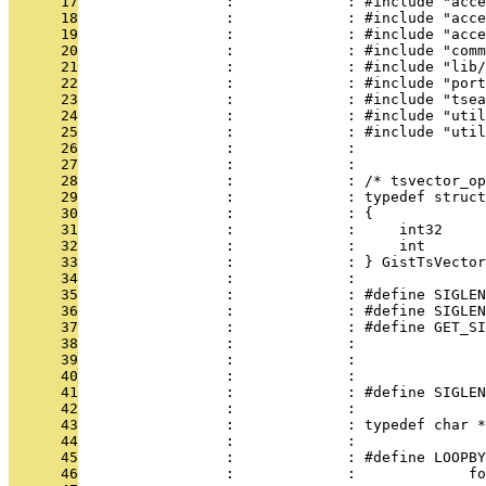
      17
                 :             : #include "acce
      18
                 :             : #include "acce
      19
                 :             : #include "acce
      20
                 :             : #include "comm
      21
                 :             : #include "lib/
      22
                 :             : #include "port
      23
                 :             : #include "tsea
      24
                 :             : #include "util
      25
                 :             : #include "util
      26
                 :             : 
      27
                 :             : 
      28
                 :             : /* tsvector_op
      29
                 :             : typedef struct
      30
                 :             : {
      31
                 :             :     int32     
      32
                 :             :     int       
      33
                 :             : } GistTsVector
      34
                 :             : 
      35
                 :             : #define SIGLEN
      36
                 :             : #define SIGLEN
      37
                 :             : #define GET_SI
      38
                 :             :               
      39
                 :             :               
      40
                 :             : 
      41
                 :             : #define SIGLEN
      42
                 :             : 
      43
                 :             : typedef char *
      44
                 :             : 
      45
                 :             : #define LOOPBY
      46
                 :             :             fo