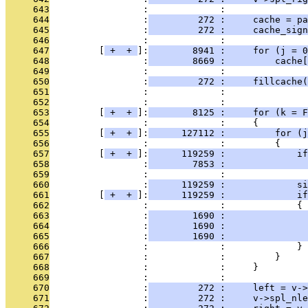
     643
                 :             : 
     644
                 :
         272 :     cache = pa
     645
                 :
         272 :     cache_sign
     646
                 :             : 
     647
         [
 + 
 + 
]:
        8941 :     for (j = 0
     648
                 :
        8669 :         cache[
     649
                 :             : 
     650
                 :
         272 :     fillcache(
     651
                 :             :               
     652
                 :             : 
     653
         [
 + 
 + 
]:
        8125 :     for (k = F
     654
                 :             :     {
     655
         [
 + 
 + 
]:
      127112 :         for (j
     656
                 :             :         {
     657
         [
 + 
 + 
]:
      119259 :             if
     658
                 :
        7853 :               
     659
                 :             : 
     660
                 :
      119259 :             si
     661
         [
 + 
 + 
]:
      119259 :             i
     662
                 :             :             {
     663
                 :
        1690 :              
     664
                 :
        1690 :               
     665
                 :
        1690 :               
     666
                 :             :             }
     667
                 :             :         }
     668
                 :             :     }
     669
                 :             : 
     670
                 :
         272 :     left = v->
     671
                 :
         272 :     v->spl_nle