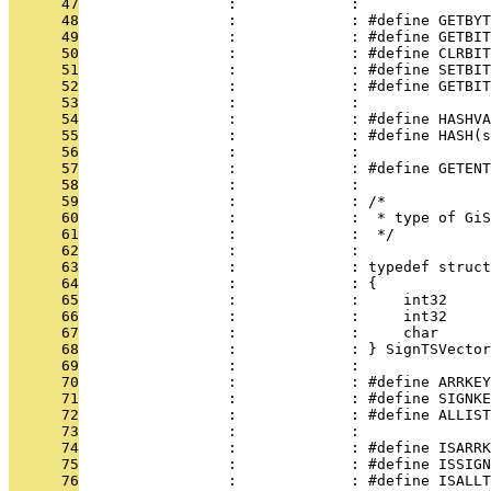
      47
                 :             : 
      48
                 :             : #define GETBYT
      49
                 :             : #define GETBIT
      50
                 :             : #define CLRBIT
      51
                 :             : #define SETBIT
      52
                 :             : #define GETBIT
      53
                 :             : 
      54
                 :             : #define HASHVA
      55
                 :             : #define HASH(s
      56
                 :             : 
      57
                 :             : #define GETENT
      58
                 :             : 
      59
                 :             : /*
      60
                 :             :  * type of GiS
      61
                 :             :  */
      62
                 :             : 
      63
                 :             : typedef struct
      64
                 :             : {
      65
                 :             :     int32     
      66
                 :             :     int32     
      67
                 :             :     char      
      68
                 :             : } SignTSVector
      69
                 :             : 
      70
                 :             : #define ARRKEY
      71
                 :             : #define SIGNKE
      72
                 :             : #define ALLIST
      73
                 :             : 
      74
                 :             : #define ISARRK
      75
                 :             : #define ISSIGN
      76
                 :             : #define ISALLT