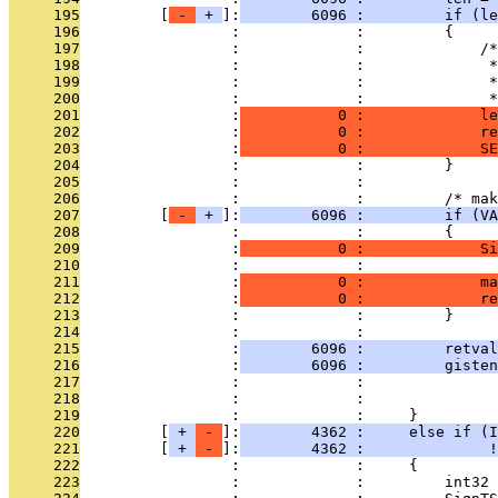
     195
         [
 - 
 + 
]:
        6096 :         if (le
     196
                 :             :         {
     197
                 :             :             /*
     198
                 :             :              *
     199
                 :             :              *
     200
                 :             :              *
     201
                 :
           0 :             le
     202
                 :
           0 :             re
     203
                 :
           0 :             SE
     204
                 :             :         }
     205
                 :             : 
     206
                 :             :         /* mak
     207
         [
 - 
 + 
]:
        6096 :         if (VA
     208
                 :             :         {
     209
                 :
           0 :             Si
     210
                 :             : 
     211
                 :
           0 :             m
     212
                 :
           0 :             re
     213
                 :             :         }
     214
                 :             : 
     215
                 :
        6096 :         retval
     216
                 :
        6096 :         giste
     217
                 :             :              
     218
                 :             :               
     219
                 :             :     }
     220
         [
 + 
 - 
]:
        4362 :     else if (I
     221
         [
 + 
 - 
]:
        4362 :              !
     222
                 :             :     {
     223
                 :             :         int32 