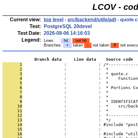
LCOV - cod
Current view:
top level
-
src/backend/utils/adt
- quote.c
Test:
PostgreSQL 20devel
Test Date:
2026-08-06 14:16:03
Legend:
Lines:
hit
not hit
Branches:
+
taken
-
not taken
#
not execu
             Branch data     Line data    Source code
       1
                 :             : /*------------
       2
                 :             :  *
       3
                 :             :  * quote.c
       4
                 :             :  *    Function
       5
                 :             :  *
       6
                 :             :  * Portions Co
       7
                 :             :  *
       8
                 :             :  *
       9
                 :             :  * IDENTIFICAT
      10
                 :             :  *    src/back
      11
                 :             :  *
      12
                 :             :  *------------
      13
                 :             :  */
      14
                 :             : #include "post
      15
                 :             : 
      16
                 :             : #include "util