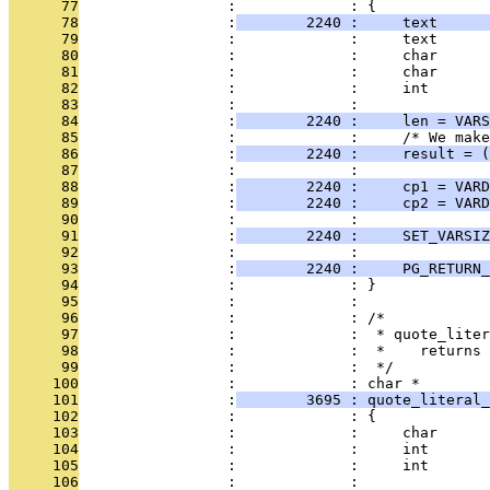
      77
                 :             : {
      78
                 :
        2240 :     text      
      79
                 :             :     text      
      80
                 :             :     char      
      81
                 :             :     char      
      82
                 :             :     int       
      83
                 :             : 
      84
                 :
        2240 :     len = VARS
      85
                 :             :     /* We make
      86
                 :
        2240 :     result = (
      87
                 :             : 
      88
                 :
        2240 :     cp1 = VARD
      89
                 :
        2240 :     cp2 = VARD
      90
                 :             : 
      91
                 :
        2240 :     SET_VARSIZ
      92
                 :             : 
      93
                 :
        2240 :     PG_RETURN_
      94
                 :             : }
      95
                 :             : 
      96
                 :             : /*
      97
                 :             :  * quote_liter
      98
                 :             :  *    returns 
      99
                 :             :  */
     100
                 :             : char *
     101
                 :
        3695 : quote_literal_
     102
                 :             : {
     103
                 :             :     char      
     104
                 :             :     int       
     105
                 :             :     int       
     106
                 :             : 