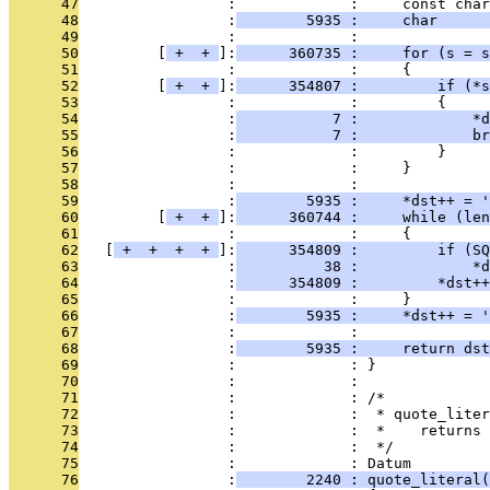
      47
                 :             :     const char
      48
                 :
        5935 :     char      
      49
                 :             : 
      50
         [
 + 
 + 
]:
      360735 :     for (s = s
      51
                 :             :     {
      52
         [
 + 
 + 
]:
      354807 :         if (*s
      53
                 :             :         {
      54
                 :
           7 :             *d
      55
                 :
           7 :             br
      56
                 :             :         }
      57
                 :             :     }
      58
                 :             : 
      59
                 :
        5935 :     *dst++ = '
      60
         [
 + 
 + 
]:
      360744 :     while (len
      61
                 :             :     {
      62
   [
 + 
 + 
 + 
 + 
]:
      354809 :         if (SQ
      63
                 :
          38 :             *d
      64
                 :
      354809 :         *dst++
      65
                 :             :     }
      66
                 :
        5935 :     *dst++ = '
      67
                 :             : 
      68
                 :
        5935 :     return dst
      69
                 :             : }
      70
                 :             : 
      71
                 :             : /*
      72
                 :             :  * quote_liter
      73
                 :             :  *    returns 
      74
                 :             :  */
      75
                 :             : Datum
      76
                 :
        2240 : quote_literal(