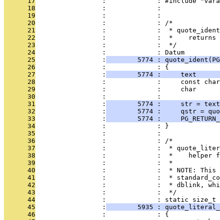
      17
                 :             : #include "vara
      18
                 :             : 
      19
                 :             : 
      20
                 :             : /*
      21
                 :             :  * quote_ident
      22
                 :             :  *    returns 
      23
                 :             :  */
      24
                 :             : Datum
      25
                 :
        5774 : quote_ident(PG
      26
                 :             : {
      27
                 :
        5774 :     text      
      28
                 :             :     const char
      29
                 :             :     char      
      30
                 :             : 
      31
                 :
        5774 :     str = text
      32
                 :
        5774 :     qstr = quo
      33
                 :
        5774 :     PG_RETURN_
      34
                 :             : }
      35
                 :             : 
      36
                 :             : /*
      37
                 :             :  * quote_liter
      38
                 :             :  *    helper f
      39
                 :             :  *
      40
                 :             :  * NOTE: This 
      41
                 :             :  * standard_co
      42
                 :             :  * dblink, whi
      43
                 :             :  */
      44
                 :             : static size_t
      45
                 :
        5935 : quote_literal_
      46
                 :             : {