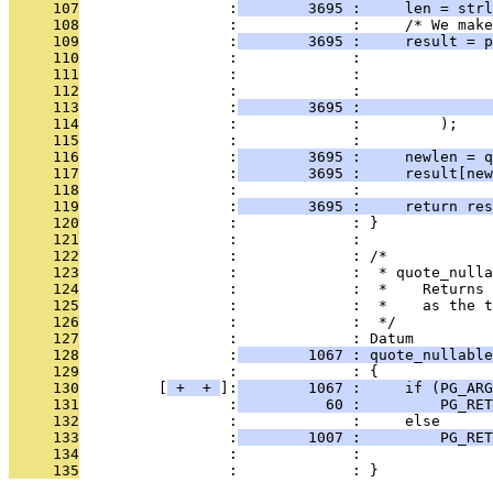
     107
                 :
        3695 :     len = strl
     108
                 :             :     /* We make
     109
                 :
        3695 :     result = p
     110
                 :             :               
     111
                 :             :               
     112
                 :             :               
     113
                 :
        3695 :               
     114
                 :             :         );
     115
                 :             : 
     116
                 :
        3695 :     newlen = q
     117
                 :
        3695 :     result[new
     118
                 :             : 
     119
                 :
        3695 :     return res
     120
                 :             : }
     121
                 :             : 
     122
                 :             : /*
     123
                 :             :  * quote_nulla
     124
                 :             :  *    Returns 
     125
                 :             :  *    as the t
     126
                 :             :  */
     127
                 :             : Datum
     128
                 :
        1067 : quote_nullable
     129
                 :             : {
     130
         [
 + 
 + 
]:
        1067 :     if (PG_ARG
     131
                 :
          60 :         PG_RET
     132
                 :             :     else
     133
                 :
        1007 :         PG_RET
     134
                 :             :               
     135
                 :             : }