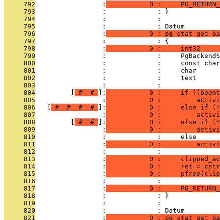
     792
                 :
           0 :     PG_RETURN_
     793
                 :             : }
     794
                 :             : 
     795
                 :             : Datum
     796
                 :
           0 : pg_stat_get_ba
     797
                 :             : {
     798
                 :
           0 :     int32     
     799
                 :             :     PgBackendS
     800
                 :             :     const char
     801
                 :             :     char      
     802
                 :             :     text      
     803
                 :             : 
     804
         [
 # 
 # 
]:
           0 :     if ((beent
     805
                 :
           0 :         activi
     806
   [
 # 
 # 
 # 
 # 
]:
           0 :     else if (!
     807
                 :
           0 :         activi
     808
         [
 # 
 # 
]:
           0 :     else if (*
     809
                 :
           0 :         activi
     810
                 :             :     else
     811
                 :
           0 :         activi
     812
                 :             : 
     813
                 :
           0 :     clipped_ac
     814
                 :
           0 :     ret = cstr
     815
                 :
           0 :     pfree(clip
     816
                 :             : 
     817
                 :
           0 :     PG_RETURN_
     818
                 :             : }
     819
                 :             : 
     820
                 :             : Datum
     821
                 :
           0 : pg_stat_get_ba