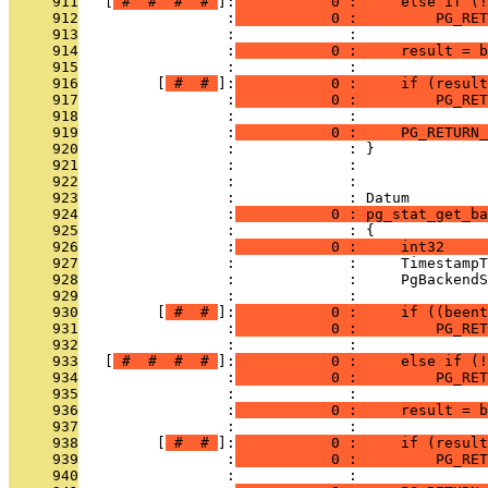
     911
   [
 # 
 # 
 # 
 # 
]:
           0 :     else if (!
     912
                 :
           0 :         PG_RET
     913
                 :             : 
     914
                 :
           0 :     result = b
     915
                 :             : 
     916
         [
 # 
 # 
]:
           0 :     if (result
     917
                 :
           0 :         PG_RET
     918
                 :             : 
     919
                 :
           0 :     PG_RETURN_
     920
                 :             : }
     921
                 :             : 
     922
                 :             : 
     923
                 :             : Datum
     924
                 :
           0 : pg_stat_get_ba
     925
                 :             : {
     926
                 :
           0 :     int32     
     927
                 :             :     TimestampT
     928
                 :             :     PgBackendS
     929
                 :             : 
     930
         [
 # 
 # 
]:
           0 :     if ((beent
     931
                 :
           0 :         PG_RET
     932
                 :             : 
     933
   [
 # 
 # 
 # 
 # 
]:
           0 :     else if (!
     934
                 :
           0 :         PG_RET
     935
                 :             : 
     936
                 :
           0 :     result = b
     937
                 :             : 
     938
         [
 # 
 # 
]:
           0 :     if (result
     939
                 :
           0 :         PG_RET
     940
                 :             : 