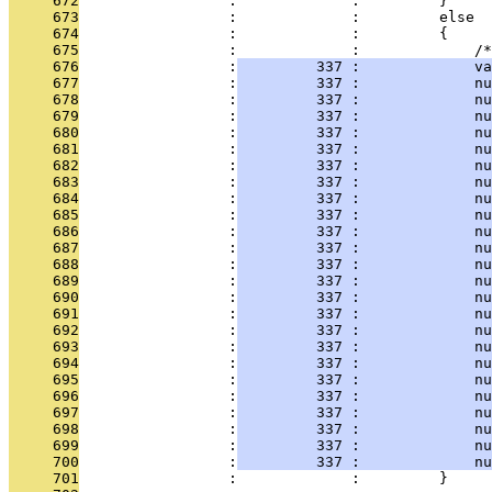
     672
                 :             :         }
     673
                 :             :         else
     674
                 :             :         {
     675
                 :             :             /*
     676
                 :
         337 :             va
     677
                 :
         337 :             nu
     678
                 :
         337 :             nu
     679
                 :
         337 :             nu
     680
                 :
         337 :             nu
     681
                 :
         337 :             nu
     682
                 :
         337 :             nu
     683
                 :
         337 :             nu
     684
                 :
         337 :             nu
     685
                 :
         337 :             nu
     686
                 :
         337 :             nu
     687
                 :
         337 :             nu
     688
                 :
         337 :             nu
     689
                 :
         337 :             nu
     690
                 :
         337 :             nu
     691
                 :
         337 :             nu
     692
                 :
         337 :             nu
     693
                 :
         337 :             nu
     694
                 :
         337 :             nu
     695
                 :
         337 :             nu
     696
                 :
         337 :             nu
     697
                 :
         337 :             nu
     698
                 :
         337 :             nu
     699
                 :
         337 :             nu
     700
                 :
         337 :             nu
     701
                 :             :         }