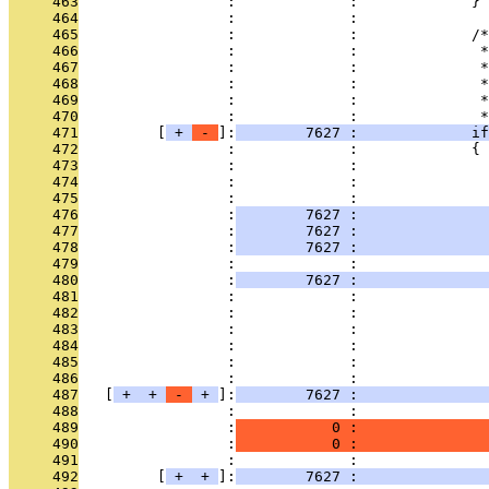
     463
                 :             :             }
     464
                 :             : 
     465
                 :             :             /*
     466
                 :             :              *
     467
                 :             :              *
     468
                 :             :              *
     469
                 :             :              *
     470
                 :             :              *
     471
         [
 + 
 - 
]:
        7627 :             if
     472
                 :             :             {
     473
                 :             :               
     474
                 :             :               
     475
                 :             : 
     476
                 :
        7627 :               
     477
                 :
        7627 :               
     478
                 :
        7627 :               
     479
                 :             : 
     480
                 :
        7627 :               
     481
                 :             : 
     482
                 :             :               
     483
                 :             :               
     484
                 :             :               
     485
                 :             :               
     486
                 :             :               
     487
   [
 + 
 + 
 - 
 + 
]:
        7627 :               
     488
                 :             :               
     489
                 :
           0 :               
     490
                 :
           0 :               
     491
                 :             :               
     492
         [
 + 
 + 
]:
        7627 :               