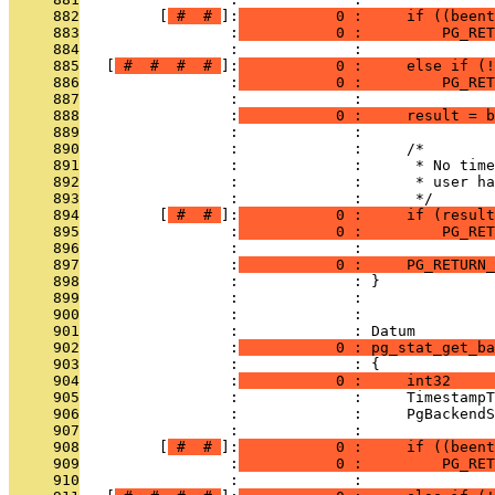
     882
         [
 # 
 # 
]:
           0 :     if ((beent
     883
                 :
           0 :         PG_RET
     884
                 :             : 
     885
   [
 # 
 # 
 # 
 # 
]:
           0 :     else if (!
     886
                 :
           0 :         PG_RET
     887
                 :             : 
     888
                 :
           0 :     result = b
     889
                 :             : 
     890
                 :             :     /*
     891
                 :             :      * No time
     892
                 :             :      * user h
     893
                 :             :      */
     894
         [
 # 
 # 
]:
           0 :     if (result
     895
                 :
           0 :         PG_RET
     896
                 :             : 
     897
                 :
           0 :     PG_RETURN_
     898
                 :             : }
     899
                 :             : 
     900
                 :             : 
     901
                 :             : Datum
     902
                 :
           0 : pg_stat_get_ba
     903
                 :             : {
     904
                 :
           0 :     int32     
     905
                 :             :     TimestampT
     906
                 :             :     PgBackendS
     907
                 :             : 
     908
         [
 # 
 # 
]:
           0 :     if ((beent
     909
                 :
           0 :         PG_RET
     910
                 :             : 