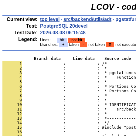
LCOV - cod
Current view:
top level
-
src/backend/utils/adt
- pgstatfu
Test:
PostgreSQL 20devel
Test Date:
2026-08-08 06:15:48
Legend:
Lines:
hit
not hit
Branches:
+
taken
-
not taken
#
not execut
             Branch data     Line data    Source code
       1
                 :             : /*------------
       2
                 :             :  *
       3
                 :             :  * pgstatfuncs
       4
                 :             :  *    Function
       5
                 :             :  *
       6
                 :             :  * Portions Co
       7
                 :             :  * Portions Co
       8
                 :             :  *
       9
                 :             :  *
      10
                 :             :  * IDENTIFICAT
      11
                 :             :  *    src/back
      12
                 :             :  *
      13
                 :             :  *------------
      14
                 :             :  */
      15
                 :             : #include "post
      16
                 :             : 