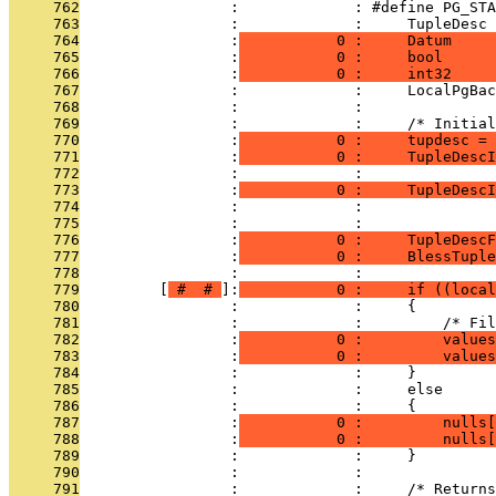
     762
                 :             : #define PG_ST
     763
                 :             :     TupleDesc 
     764
                 :
           0 :     Datum     
     765
                 :
           0 :     bool      
     766
                 :
           0 :     int32     
     767
                 :             :     LocalPgBac
     768
                 :             : 
     769
                 :             :     /* Initial
     770
                 :
           0 :     tupdesc = 
     771
                 :
           0 :     TupleDescI
     772
                 :             :               
     773
                 :
           0 :     TupleDescI
     774
                 :             :               
     775
                 :             : 
     776
                 :
           0 :     TupleDescF
     777
                 :
           0 :     BlessTuple
     778
                 :             : 
     779
         [
 # 
 # 
]:
           0 :     if ((loca
     780
                 :             :     {
     781
                 :             :         /* Fil
     782
                 :
           0 :         values
     783
                 :
           0 :         value
     784
                 :             :     }
     785
                 :             :     else
     786
                 :             :     {
     787
                 :
           0 :         nulls[
     788
                 :
           0 :         nulls[
     789
                 :             :     }
     790
                 :             : 
     791
                 :             :     /* Return