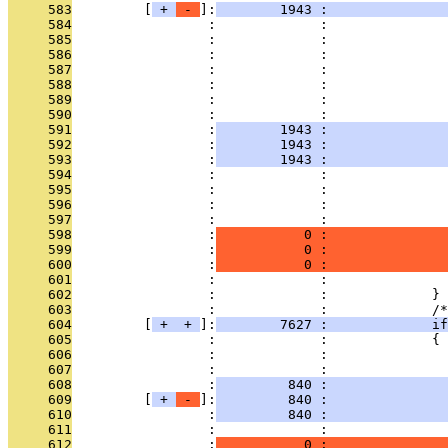
     583
         [
 + 
 - 
]:
        1943 :               
     584
                 :             :               
     585
                 :             :               
     586
                 :             :               
     587
                 :             :               
     588
                 :             :               
     589
                 :             :               
     590
                 :             :               
     591
                 :
        1943 :               
     592
                 :
        1943 :               
     593
                 :
        1943 :               
     594
                 :             :               
     595
                 :             :               
     596
                 :             :               
     597
                 :             :               
     598
                 :
           0 :               
     599
                 :
           0 :               
     600
                 :
           0 :               
     601
                 :             :               
     602
                 :             :             }
     603
                 :             :             /*
     604
         [
 + 
 + 
]:
        7627 :             if
     605
                 :             :             {
     606
                 :             :              
     607
                 :             : 
     608
                 :
         840 :               
     609
         [
 + 
 - 
]:
         840 :               
     610
                 :
         840 :               
     611
                 :             :               
     612
                 :
           0 :               