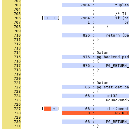
     702
                 :             : 
     703
                 :
        7964 :         tuples
     704
                 :             : 
     705
                 :             :         /* If 
     706
         [
 + 
 + 
]:
        7964 :         if (pi
     707
                 :
           1 :             br
     708
                 :             :     }
     709
                 :             : 
     710
                 :
         826 :     return (Da
     711
                 :             : }
     712
                 :             : 
     713
                 :             : 
     714
                 :             : Datum
     715
                 :
         976 : pg_backend_pid
     716
                 :             : {
     717
                 :
         976 :     PG_RETURN_
     718
                 :             : }
     719
                 :             : 
     720
                 :             : 
     721
                 :             : Datum
     722
                 :
          66 : pg_stat_get_ba
     723
                 :             : {
     724
                 :
          66 :     int32     
     725
                 :             :     PgBackendS
     726
                 :             : 
     727
         [
 - 
 + 
]:
          66 :     if ((beent
     728
                 :
           0 :         PG_RET
     729
                 :             : 
     730
                 :
          66 :     PG_RETURN_
     731
                 :             : }