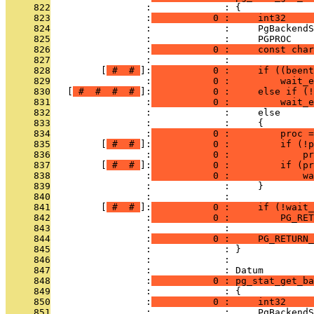
     822
                 :             : {
     823
                 :
           0 :     int32     
     824
                 :             :     PgBackendS
     825
                 :             :     PGPROC    
     826
                 :
           0 :     const char
     827
                 :             : 
     828
         [
 # 
 # 
]:
           0 :     if ((beent
     829
                 :
           0 :         wait_e
     830
   [
 # 
 # 
 # 
 # 
]:
           0 :     else if (!
     831
                 :
           0 :         wait_e
     832
                 :             :     else
     833
                 :             :     {
     834
                 :
           0 :         proc =
     835
         [
 # 
 # 
]:
           0 :         if (!p
     836
                 :
           0 :             pr
     837
         [
 # 
 # 
]:
           0 :         if (pr
     838
                 :
           0 :             wa
     839
                 :             :     }
     840
                 :             : 
     841
         [
 # 
 # 
]:
           0 :     if (!wait_
     842
                 :
           0 :         PG_RET
     843
                 :             : 
     844
                 :
           0 :     PG_RETURN_
     845
                 :             : }
     846
                 :             : 
     847
                 :             : Datum
     848
                 :
           0 : pg_stat_get_ba
     849
                 :             : {
     850
                 :
           0 :     int32     
     851
                 :             :     PgBackendS