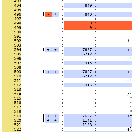
     493
                 :             :               
     494
                 :
         840 :               
     495
                 :             : 
     496
         [
 - 
 + 
]:
         840 :               
     497
                 :             :               
     498
                 :
           0 :               
     499
                 :
           0 :               
     500
                 :             :               
     501
                 :             :               
     502
                 :             :             }
     503
                 :             : 
     504
         [
 + 
 + 
]:
        7627 :             if
     505
                 :
        6712 :               
     506
                 :             :             el
     507
                 :
         915 :               
     508
                 :             : 
     509
         [
 + 
 + 
]:
        7627 :             if
     510
                 :
        6712 :               
     511
                 :             :             el
     512
                 :
         915 :               
     513
                 :             : 
     514
                 :             :             /*
     515
                 :             :              *
     516
                 :             :              *
     517
                 :             :              *
     518
                 :             :              *
     519
         [
 + 
 + 
]:
        7627 :             if
     520
         [
 + 
 + 
]:
        1141 :               
     521
                 :
        1138 :               
     522
                 :             :             el