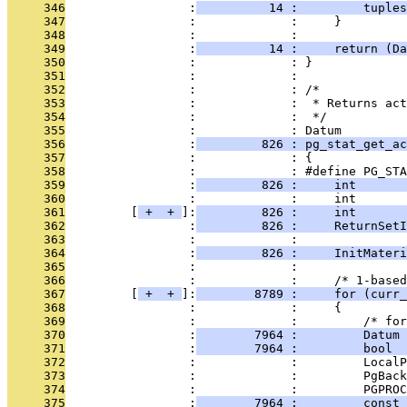
     346
                 :
          14 :         tuples
     347
                 :             :     }
     348
                 :             : 
     349
                 :
          14 :     return (Da
     350
                 :             : }
     351
                 :             : 
     352
                 :             : /*
     353
                 :             :  * Returns act
     354
                 :             :  */
     355
                 :             : Datum
     356
                 :
         826 : pg_stat_get_ac
     357
                 :             : {
     358
                 :             : #define PG_STA
     359
                 :
         826 :     int       
     360
                 :             :     int       
     361
         [
 + 
 + 
]:
         826 :     int       
     362
                 :
         826 :     ReturnSetI
     363
                 :             : 
     364
                 :
         826 :     InitMater
     365
                 :             : 
     366
                 :             :     /* 1-based
     367
         [
 + 
 + 
]:
        8789 :     for (curr_
     368
                 :             :     {
     369
                 :             :         /* for
     370
                 :
        7964 :         Datum 
     371
                 :
        7964 :         bool  
     372
                 :             :         LocalP
     373
                 :             :         PgBack
     374
                 :             :         PGPROC
     375
                 :
        7964 :         const 