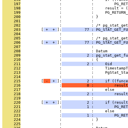
     197
                 :             :         PG_RET
     198
                 :             :     result = (
     199
                 :             :     PG_RETURN_
     200
                 :             : }
     201
                 :             : 
     202
                 :             : /* pg_stat_ge
     203
         [
 + 
 + 
]:
          77 : PG_STAT_GET_FU
     204
                 :             : 
     205
                 :             : /* pg_stat_get
     206
         [
 + 
 + 
]:
          77 : PG_STAT_GET_FU
     207
                 :             : 
     208
                 :             : Datum
     209
                 :
           2 : pg_stat_get_fu
     210
                 :             : {
     211
                 :
           2 :     Oid       
     212
                 :             :     TimestampT
     213
                 :             :     PgStat_Sta
     214
                 :             : 
     215
         [
 - 
 + 
]:
           2 :     if ((funce
     216
                 :
           0 :         result
     217
                 :             :     else
     218
                 :
           2 :         result
     219
                 :             : 
     220
         [
 + 
 + 
]:
           2 :     if (result
     221
                 :
           1 :         PG_RET
     222
                 :             :     else
     223
                 :
           1 :         PG_RET
     224
                 :             : }
     225
                 :             : 