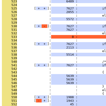
     523
                 :
        6489 :               
     524
                 :             : 
     525
         [
 + 
 + 
]:
        7627 :             if
     526
                 :
        2055 :              
     527
                 :             :             el
     528
                 :
        5572 :               
     529
                 :             : 
     530
         [
 + 
 - 
]:
        7627 :             if
     531
                 :
        7627 :               
     532
                 :             :             el
     533
                 :
           0 :               
     534
                 :             : 
     535
         [
 + 
 + 
]:
        7627 :             if
     536
                 :
        2113 :               
     537
                 :             :             el
     538
                 :
        5514 :               
     539
                 :             : 
     540
                 :             :             /*
     541
         [
 + 
 + 
]:
        7627 :             if
     542
                 :             :               
     543
                 :             :             {
     544
                 :
        5639 :               
     545
                 :
        5639 :               
     546
                 :
        5639 :               
     547
                 :             :             }
     548
                 :             :             el
     549
                 :             :             {
     550
         [
 + 
 + 
]:
        1988 :               
     551
         [
 - 
 + 
]:
        1943 :               
     552
                 :
          45 :               