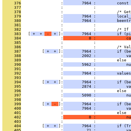
     376
                 :
        7964 :         const 
     377
                 :             : 
     378
                 :             :         /* Get
     379
                 :
        7964 :         local_
     380
                 :
        7964 :         beentr
     381
                 :             : 
     382
                 :             :         /* If 
     383
   [
 + 
 + 
 - 
 + 
]:
        7964 :         if (p
     384
                 :
           0 :             co
     385
                 :             : 
     386
                 :             :         /* Val
     387
         [
 + 
 + 
]:
        7964 :         if (be
     388
                 :
        2002 :             va
     389
                 :             :         else
     390
                 :
        5962 :             nu
     391
                 :             : 
     392
                 :
        7964 :         values
     393
                 :             : 
     394
         [
 + 
 + 
]:
        7964 :         if (be
     395
                 :
        2874 :             va
     396
                 :             :         else
     397
                 :
        5090 :             nu
     398
                 :             : 
     399
         [
 + 
 - 
]:
        7964 :         if (be
     400
                 :
        7964 :             va
     401
                 :             :         else
     402
                 :
           0 :             nu
     403
                 :             : 
     404
         [
 + 
 + 
]:
        7964 :         if (Tr
     405
                 :
          71 :             va