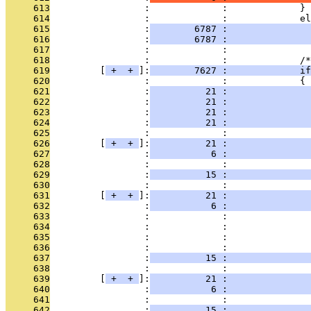
     613
                 :             :             }
     614
                 :             :             el
     615
                 :
        6787 :               
     616
                 :
        6787 :              
     617
                 :             : 
     618
                 :             :             /*
     619
         [
 + 
 + 
]:
        7627 :             if
     620
                 :             :             {
     621
                 :
          21 :               
     622
                 :
          21 :              
     623
                 :
          21 :               
     624
                 :
          21 :              
     625
                 :             : 
     626
         [
 + 
 + 
]:
          21 :               
     627
                 :
           6 :               
     628
                 :             :               
     629
                 :
          15 :               
     630
                 :             : 
     631
         [
 + 
 + 
]:
          21 :               
     632
                 :
           6 :               
     633
                 :             :               
     634
                 :             :               
     635
                 :             :               
     636
                 :             :               
     637
                 :
          15 :               
     638
                 :             : 
     639
         [
 + 
 + 
]:
          21 :               
     640
                 :
           6 :               
     641
                 :             :               
     642
                 :
          15 :               