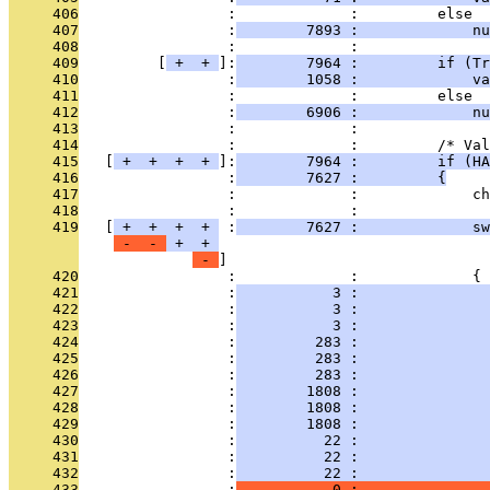
     406
                 :             :         else
     407
                 :
        7893 :             nu
     408
                 :             : 
     409
         [
 + 
 + 
]:
        7964 :         if (Tr
     410
                 :
        1058 :             v
     411
                 :             :         else
     412
                 :
        6906 :             nu
     413
                 :             : 
     414
                 :             :         /* Val
     415
   [
 + 
 + 
 + 
 + 
]:
        7964 :         if (HA
     416
                 :
        7627 :         {
     417
                 :             :             ch
     418
                 :             : 
     419
   [
 + 
 + 
 + 
 + 
 :
        7627 :             sw
 - 
 - 
 + 
 + 
 - 
     420
                 :             :             {
     421
                 :
           3 :               
     422
                 :
           3 :               
     423
                 :
           3 :               
     424
                 :
         283 :               
     425
                 :
         283 :               
     426
                 :
         283 :               
     427
                 :
        1808 :              
     428
                 :
        1808 :               
     429
                 :
        1808 :               
     430
                 :
          22 :               
     431
                 :
          22 :               
     432
                 :
          22 :               
     433
                 :
           0 :               