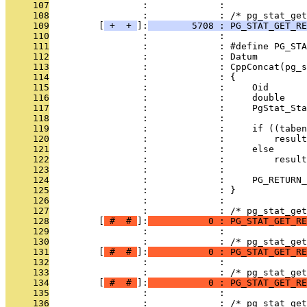
     107
                 :             : 
     108
                 :             : /* pg_stat_get
     109
         [
 + 
 + 
]:
        5708 : PG_STAT_GET_R
     110
                 :             : 
     111
                 :             : #define PG_STA
     112
                 :             : Datum         
     113
                 :             : CppConcat(pg_s
     114
                 :             : {             
     115
                 :             :     Oid       
     116
                 :             :     double    
     117
                 :             :     PgStat_Sta
     118
                 :             :               
     119
                 :             :     if ((taben
     120
                 :             :         result
     121
                 :             :     else      
     122
                 :             :         result
     123
                 :             :               
     124
                 :             :     PG_RETURN_
     125
                 :             : }
     126
                 :             : 
     127
                 :             : /* pg_stat_get
     128
         [
 # 
 # 
]:
           0 : PG_STAT_GET_RE
     129
                 :             : 
     130
                 :             : /* pg_stat_get
     131
         [
 # 
 # 
]:
           0 : PG_STAT_GET_RE
     132
                 :             : 
     133
                 :             : /* pg_stat_get
     134
         [
 # 
 # 
]:
           0 : PG_STAT_GET_RE
     135
                 :             : 
     136
                 :             : /* pg_stat_get