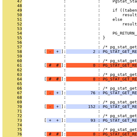
      47
                 :             :     PgStat_Sta
      48
                 :             :               
      49
                 :             :     if ((taben
      50
                 :             :         result
      51
                 :             :     else      
      52
                 :             :         result
      53
                 :             :               
      54
                 :             :     PG_RETURN_
      55
                 :             : }
      56
                 :             : 
      57
                 :             : /* pg_stat_get
      58
         [
 - 
 + 
]:
           2 : PG_STAT_GET_RE
      59
                 :             : 
      60
                 :             : /* pg_stat_get
      61
         [
 # 
 # 
]:
           0 : PG_STAT_GET_RE
      62
                 :             : 
      63
                 :             : /* pg_stat_get
      64
         [
 # 
 # 
]:
           0 : PG_STAT_GET_RE
      65
                 :             : 
      66
                 :             : /* pg_stat_get
      67
         [
 - 
 + 
]:
          76 : PG_STAT_GET_RE
      68
                 :             : 
      69
                 :             : /* pg_stat_get
      70
         [
 - 
 + 
]:
         152 : PG_STAT_GET_RE
      71
                 :             : 
      72
                 :             : /* pg_stat_get
      73
         [
 + 
 + 
]:
          93 : PG_STAT_GET_RE
      74
                 :             : 
      75
                 :             : /* pg_stat_get
      76
         [
 # 
 # 
]:
           0 : PG_STAT_GET_RE