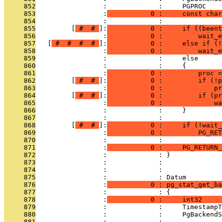
     852
                 :             :     PGPROC    
     853
                 :
           0 :     const char
     854
                 :             : 
     855
         [
 # 
 # 
]:
           0 :     if ((beent
     856
                 :
           0 :         wait_e
     857
   [
 # 
 # 
 # 
 # 
]:
           0 :     else if (!
     858
                 :
           0 :         wait_e
     859
                 :             :     else
     860
                 :             :     {
     861
                 :
           0 :         proc =
     862
         [
 # 
 # 
]:
           0 :         if (!p
     863
                 :
           0 :             pr
     864
         [
 # 
 # 
]:
           0 :         if (pr
     865
                 :
           0 :             wa
     866
                 :             :     }
     867
                 :             : 
     868
         [
 # 
 # 
]:
           0 :     if (!wait_
     869
                 :
           0 :         PG_RET
     870
                 :             : 
     871
                 :
           0 :     PG_RETURN_
     872
                 :             : }
     873
                 :             : 
     874
                 :             : 
     875
                 :             : Datum
     876
                 :
           0 : pg_stat_get_b
     877
                 :             : {
     878
                 :
           0 :     int32     
     879
                 :             :     TimestampT
     880
                 :             :     PgBackendS
     881
                 :             : 