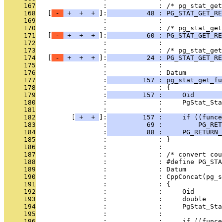
     167
                 :             : /* pg_stat_get
     168
   [
 - 
 + 
 + 
 + 
]:
          48 : PG_STAT_GET_RE
     169
                 :             : 
     170
                 :             : /* pg_stat_get
     171
   [
 - 
 + 
 + 
 + 
]:
          60 : PG_STAT_GET_RE
     172
                 :             : 
     173
                 :             : /* pg_stat_get
     174
   [
 - 
 + 
 + 
 + 
]:
          24 : PG_STAT_GET_RE
     175
                 :             : 
     176
                 :             : Datum
     177
                 :
         157 : pg_stat_get_fu
     178
                 :             : {
     179
                 :
         157 :     Oid       
     180
                 :             :     PgStat_Sta
     181
                 :             : 
     182
         [
 + 
 + 
]:
         157 :     if ((funce
     183
                 :
          69 :         PG_RET
     184
                 :
          88 :     PG_RETURN_
     185
                 :             : }
     186
                 :             : 
     187
                 :             : /* convert cou
     188
                 :             : #define PG_STA
     189
                 :             : Datum         
     190
                 :             : CppConcat(pg_s
     191
                 :             : {             
     192
                 :             :     Oid       
     193
                 :             :     double    
     194
                 :             :     PgStat_Sta
     195
                 :             :               
     196
                 :             :     if ((funce