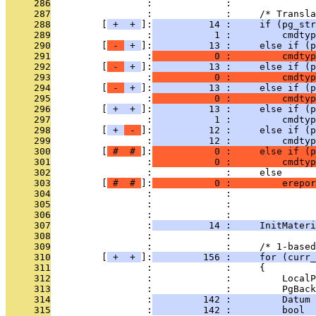
     286
                 :             : 
     287
                 :             :     /* Transl
     288
         [
 + 
 + 
]:
          14 :     if (pg_str
     289
                 :
           1 :         cmdtyp
     290
         [
 - 
 + 
]:
          13 :     else if (p
     291
                 :
           0 :         cmdtyp
     292
         [
 - 
 + 
]:
          13 :     else if (p
     293
                 :
           0 :         cmdtyp
     294
         [
 - 
 + 
]:
          13 :     else if (p
     295
                 :
           0 :         cmdtyp
     296
         [
 + 
 + 
]:
          13 :     else if (p
     297
                 :
           1 :         cmdtyp
     298
         [
 + 
 - 
]:
          12 :     else if (p
     299
                 :
          12 :         cmdty
     300
         [
 # 
 # 
]:
           0 :     else if (p
     301
                 :
           0 :         cmdtyp
     302
                 :             :     else
     303
         [
 # 
 # 
]:
           0 :         erepor
     304
                 :             :               
     305
                 :             :               
     306
                 :             : 
     307
                 :
          14 :     InitMater
     308
                 :             : 
     309
                 :             :     /* 1-based
     310
         [
 + 
 + 
]:
         156 :     for (curr_
     311
                 :             :     {
     312
                 :             :         LocalP
     313
                 :             :         PgBack
     314
                 :
         142 :         Datum 
     315
                 :
         142 :         bool  