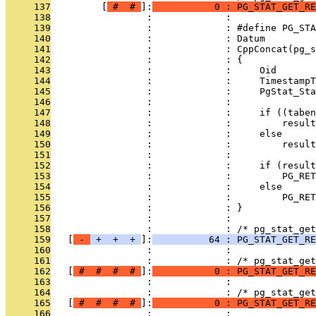
     137
         [
 # 
 # 
]:
           0 : PG_STAT_GET_RE
     138
                 :             : 
     139
                 :             : #define PG_STA
     140
                 :             : Datum         
     141
                 :             : CppConcat(pg_s
     142
                 :             : {             
     143
                 :             :     Oid       
     144
                 :             :     TimestampT
     145
                 :             :     PgStat_Sta
     146
                 :             :               
     147
                 :             :     if ((taben
     148
                 :             :         result
     149
                 :             :     else      
     150
                 :             :         result
     151
                 :             :               
     152
                 :             :     if (result
     153
                 :             :         PG_RET
     154
                 :             :     else      
     155
                 :             :         PG_RET
     156
                 :             : }
     157
                 :             : 
     158
                 :             : /* pg_stat_get
     159
   [
 - 
 + 
 + 
 + 
]:
          64 : PG_STAT_GET_RE
     160
                 :             : 
     161
                 :             : /* pg_stat_get
     162
   [
 # 
 # 
 # 
 # 
]:
           0 : PG_STAT_GET_RE
     163
                 :             : 
     164
                 :             : /* pg_stat_get
     165
   [
 # 
 # 
 # 
 # 
]:
           0 : PG_STAT_GET_RE
     166
                 :             : 