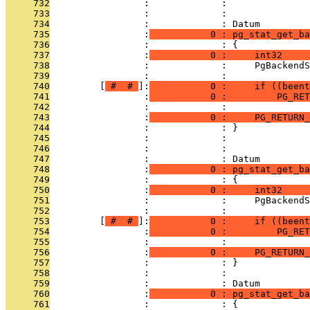
     732
                 :             : 
     733
                 :             : 
     734
                 :             : Datum
     735
                 :
           0 : pg_stat_get_ba
     736
                 :             : {
     737
                 :
           0 :     int32     
     738
                 :             :     PgBackendS
     739
                 :             : 
     740
         [
 # 
 # 
]:
           0 :     if ((beent
     741
                 :
           0 :         PG_RET
     742
                 :             : 
     743
                 :
           0 :     PG_RETURN_
     744
                 :             : }
     745
                 :             : 
     746
                 :             : 
     747
                 :             : Datum
     748
                 :
           0 : pg_stat_get_ba
     749
                 :             : {
     750
                 :
           0 :     int32     
     751
                 :             :     PgBackendS
     752
                 :             : 
     753
         [
 # 
 # 
]:
           0 :     if ((beent
     754
                 :
           0 :         PG_RET
     755
                 :             : 
     756
                 :
           0 :     PG_RETURN_
     757
                 :             : }
     758
                 :             : 
     759
                 :             : Datum
     760
                 :
           0 : pg_stat_get_ba
     761
                 :             : {