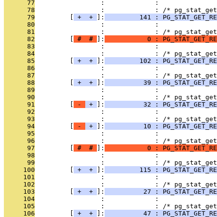
      77
                 :             : 
      78
                 :             : /* pg_stat_get
      79
         [
 + 
 + 
]:
         141 : PG_STAT_GET_RE
      80
                 :             : 
      81
                 :             : /* pg_stat_get
      82
         [
 # 
 # 
]:
           0 : PG_STAT_GET_RE
      83
                 :             : 
      84
                 :             : /* pg_stat_get
      85
         [
 + 
 + 
]:
         102 : PG_STAT_GET_RE
      86
                 :             : 
      87
                 :             : /* pg_stat_get
      88
         [
 + 
 + 
]:
          39 : PG_STAT_GET_RE
      89
                 :             : 
      90
                 :             : /* pg_stat_get
      91
         [
 - 
 + 
]:
          32 : PG_STAT_GET_RE
      92
                 :             : 
      93
                 :             : /* pg_stat_get
      94
         [
 - 
 + 
]:
          10 : PG_STAT_GET_RE
      95
                 :             : 
      96
                 :             : /* pg_stat_get
      97
         [
 # 
 # 
]:
           0 : PG_STAT_GET_RE
      98
                 :             : 
      99
                 :             : /* pg_stat_get
     100
         [
 + 
 + 
]:
         115 : PG_STAT_GET_RE
     101
                 :             : 
     102
                 :             : /* pg_stat_get
     103
         [
 + 
 + 
]:
          27 : PG_STAT_GET_RE
     104
                 :             : 
     105
                 :             : /* pg_stat_get
     106
         [
 + 
 + 
]:
          47 : PG_STAT_GET_RE