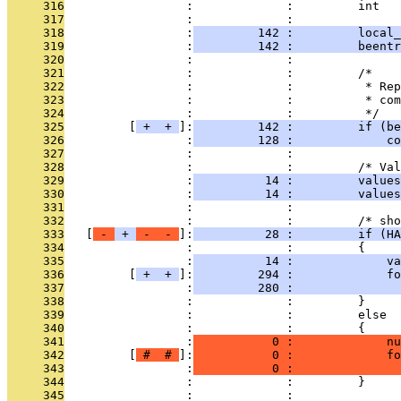
     316
                 :             :         int   
     317
                 :             : 
     318
                 :
         142 :         local_
     319
                 :
         142 :         beentr
     320
                 :             : 
     321
                 :             :         /*
     322
                 :             :          * Rep
     323
                 :             :          * com
     324
                 :             :          */
     325
         [
 + 
 + 
]:
         142 :         if (b
     326
                 :
         128 :             co
     327
                 :             : 
     328
                 :             :         /* Val
     329
                 :
          14 :         values
     330
                 :
          14 :         values
     331
                 :             : 
     332
                 :             :         /* sho
     333
   [
 - 
 + 
 - 
 - 
]:
          28 :         if (HA
     334
                 :             :         {
     335
                 :
          14 :             va
     336
         [
 + 
 + 
]:
         294 :             fo
     337
                 :
         280 :               
     338
                 :             :         }
     339
                 :             :         else
     340
                 :             :         {
     341
                 :
           0 :             nu
     342
         [
 # 
 # 
]:
           0 :             fo
     343
                 :
           0 :               
     344
                 :             :         }
     345
                 :             : 