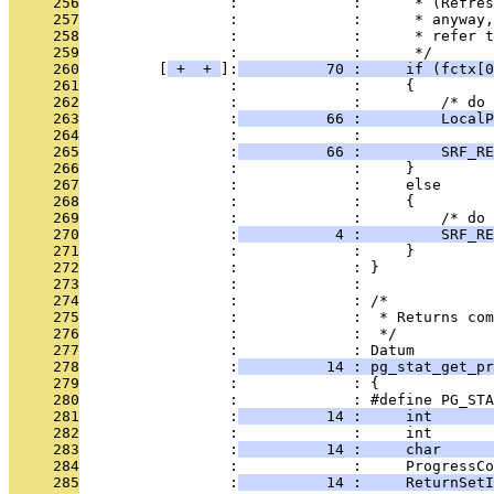
     256
                 :             :      * (Refres
     257
                 :             :      * anyway,
     258
                 :             :      * refer t
     259
                 :             :      */
     260
         [
 + 
 + 
]:
          70 :     if (fctx[0
     261
                 :             :     {
     262
                 :             :         /* do 
     263
                 :
          66 :         LocalP
     264
                 :             : 
     265
                 :
          66 :         SRF_R
     266
                 :             :     }
     267
                 :             :     else
     268
                 :             :     {
     269
                 :             :         /* do 
     270
                 :
           4 :         SRF_RE
     271
                 :             :     }
     272
                 :             : }
     273
                 :             : 
     274
                 :             : /*
     275
                 :             :  * Returns com
     276
                 :             :  */
     277
                 :             : Datum
     278
                 :
          14 : pg_stat_get_pr
     279
                 :             : {
     280
                 :             : #define PG_STA
     281
                 :
          14 :     int       
     282
                 :             :     int       
     283
                 :
          14 :     char      
     284
                 :             :     ProgressCo
     285
                 :
          14 :     ReturnSetI