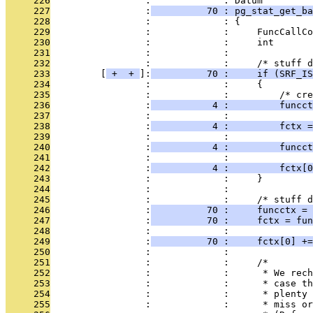
     226
                 :             : Datum
     227
                 :
          70 : pg_stat_get_ba
     228
                 :             : {
     229
                 :             :     FuncCallCo
     230
                 :             :     int       
     231
                 :             : 
     232
                 :             :     /* stuff d
     233
         [
 + 
 + 
]:
          70 :     if (SRF_IS
     234
                 :             :     {
     235
                 :             :         /* cre
     236
                 :
           4 :         funcct
     237
                 :             : 
     238
                 :
           4 :         fctx =
     239
                 :             :               
     240
                 :
           4 :         funcct
     241
                 :             : 
     242
                 :
           4 :         fctx[0
     243
                 :             :     }
     244
                 :             : 
     245
                 :             :     /* stuff d
     246
                 :
          70 :     funcctx = 
     247
                 :
          70 :     fctx = fun
     248
                 :             : 
     249
                 :
          70 :     fctx[0] +=
     250
                 :             : 
     251
                 :             :     /*
     252
                 :             :      * We rech
     253
                 :             :      * case th
     254
                 :             :      * plenty 
     255
                 :             :      * miss or