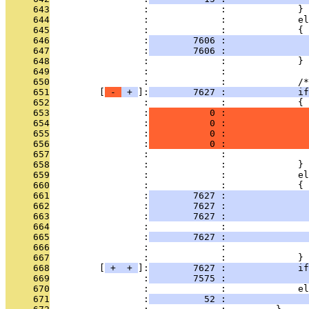
     643
                 :             :             }
     644
                 :             :             el
     645
                 :             :             {
     646
                 :
        7606 :               
     647
                 :
        7606 :               
     648
                 :             :             }
     649
                 :             : 
     650
                 :             :             /*
     651
         [
 - 
 + 
]:
        7627 :             if
     652
                 :             :             {
     653
                 :
           0 :               
     654
                 :
           0 :               
     655
                 :
           0 :               
     656
                 :
           0 :               
     657
                 :             :               
     658
                 :             :             }
     659
                 :             :             el
     660
                 :             :             {
     661
                 :
        7627 :               
     662
                 :
        7627 :               
     663
                 :
        7627 :              
     664
                 :             :               
     665
                 :
        7627 :               
     666
                 :             :               
     667
                 :             :             }
     668
         [
 + 
 + 
]:
        7627 :             if
     669
                 :
        7575 :               
     670
                 :             :             el
     671
                 :
          52 :               