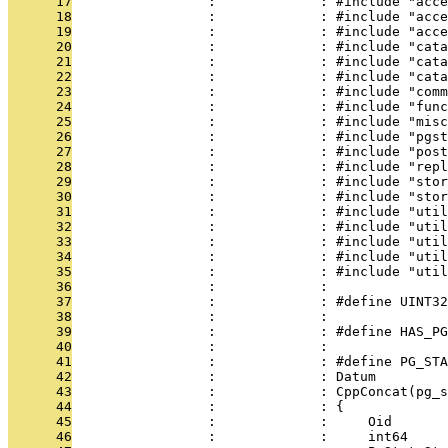
      17
                 :             : #include "acce
      18
                 :             : #include "acce
      19
                 :             : #include "acce
      20
                 :             : #include "cata
      21
                 :             : #include "cata
      22
                 :             : #include "cata
      23
                 :             : #include "comm
      24
                 :             : #include "func
      25
                 :             : #include "misc
      26
                 :             : #include "pgst
      27
                 :             : #include "post
      28
                 :             : #include "repl
      29
                 :             : #include "stor
      30
                 :             : #include "stor
      31
                 :             : #include "util
      32
                 :             : #include "util
      33
                 :             : #include "util
      34
                 :             : #include "util
      35
                 :             : #include "util
      36
                 :             : 
      37
                 :             : #define UINT32
      38
                 :             : 
      39
                 :             : #define HAS_PG
      40
                 :             : 
      41
                 :             : #define PG_STA
      42
                 :             : Datum         
      43
                 :             : CppConcat(pg_s
      44
                 :             : {             
      45
                 :             :     Oid       
      46
                 :             :     int64     