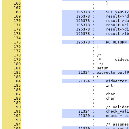
     166
                 :             :     }
     167
                 :             : 
     168
                 :
      195378 :     SET_VARSIZ
     169
                 :
      195378 :     result->nd
     170
                 :
      195378 :     result->da
     171
                 :
      195378 :     result->el
     172
                 :
      195378 :     result->di
     173
                 :
      195378 :     result->lb
     174
                 :             : 
     175
                 :
      195378 :     PG_RETURN_
     176
                 :             : }
     177
                 :             : 
     178
                 :             : /*
     179
                 :             :  *      oidvec
     180
                 :             :  */
     181
                 :             : Datum
     182
                 :
       21324 : oidvectorout(P
     183
                 :             : {
     184
                 :
       21324 :     oidvector 
     185
                 :             :     int       
     186
                 :             :               
     187
                 :             :     char      
     188
                 :             :     char      
     189
                 :             : 
     190
                 :             :     /* validat
     191
                 :
       21324 :     check_vali
     192
                 :
       21320 :     nnums = oi
     193
                 :             : 
     194
                 :             :     /* assumes
     195
                 :
       21320 :     rp = resul