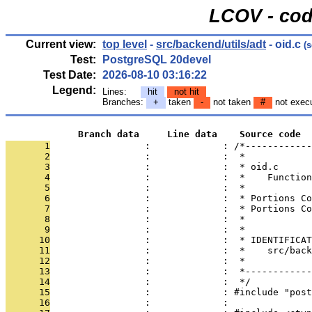
LCOV - cod
Current view:
top level
-
src/backend/utils/adt
- oid.c
(s
Test:
PostgreSQL 20devel
Test Date:
2026-08-10 03:16:22
Legend:
Lines:
hit
not hit
Branches:
+
taken
-
not taken
#
not exec
             Branch data     Line data    Source code
       1
                 :             : /*------------
       2
                 :             :  *
       3
                 :             :  * oid.c
       4
                 :             :  *    Function
       5
                 :             :  *
       6
                 :             :  * Portions Co
       7
                 :             :  * Portions Co
       8
                 :             :  *
       9
                 :             :  *
      10
                 :             :  * IDENTIFICAT
      11
                 :             :  *    src/back
      12
                 :             :  *
      13
                 :             :  *------------
      14
                 :             :  */
      15
                 :             : #include "post
      16
                 :             : 