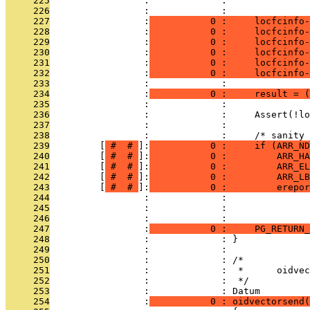
     225
                 :             :               
     226
                 :             : 
     227
                 :
           0 :     locfcinfo
     228
                 :
           0 :     locfcinfo-
     229
                 :
           0 :     locfcinfo-
     230
                 :
           0 :     locfcinfo-
     231
                 :
           0 :     locfcinfo-
     232
                 :
           0 :     locfcinfo-
     233
                 :             : 
     234
                 :
           0 :     result = (
     235
                 :             : 
     236
                 :             :     Assert(!lo
     237
                 :             : 
     238
                 :             :     /* sanity 
     239
         [
 # 
 # 
]:
           0 :     if (ARR_ND
     240
         [
 # 
 # 
]:
           0 :         ARR_HA
     241
         [
 # 
 # 
]:
           0 :         ARR_EL
     242
         [
 # 
 # 
]:
           0 :         ARR_L
     243
         [
 # 
 # 
]:
           0 :         erepor
     244
                 :             :               
     245
                 :             :               
     246
                 :             : 
     247
                 :
           0 :     PG_RETURN_
     248
                 :             : }
     249
                 :             : 
     250
                 :             : /*
     251
                 :             :  *      oidvec
     252
                 :             :  */
     253
                 :             : Datum
     254
                 :
           0 : oidvectorsend(