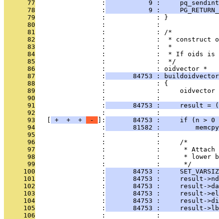
      77
                 :
           9 :     pq_sendint
      78
                 :
           9 :     PG_RETURN_
      79
                 :             : }
      80
                 :             : 
      81
                 :             : /*
      82
                 :             :  * construct o
      83
                 :             :  *
      84
                 :             :  * If oids is 
      85
                 :             :  */
      86
                 :             : oidvector *
      87
                 :
       84753 : buildoidvector
      88
                 :             : {
      89
                 :             :     oidvector 
      90
                 :             : 
      91
                 :
       84753 :     result = (
      92
                 :             : 
      93
   [
 + 
 + 
 + 
 - 
]:
       84753 :     if (n > 0 
      94
                 :
       81582 :         memcpy
      95
                 :             : 
      96
                 :             :     /*
      97
                 :             :      * Attach 
      98
                 :             :      * lower b
      99
                 :             :      */
     100
                 :
       84753 :     SET_VARSIZ
     101
                 :
       84753 :     result->nd
     102
                 :
       84753 :     result->da
     103
                 :
       84753 :     result->el
     104
                 :
       84753 :     result->di
     105
                 :
       84753 :     result->lb
     106
                 :             : 