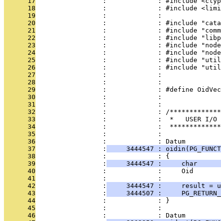
      17
                 :             : #include <ctyp
      18
                 :             : #include <limi
      19
                 :             : 
      20
                 :             : #include "cata
      21
                 :             : #include "comm
      22
                 :             : #include "libp
      23
                 :             : #include "node
      24
                 :             : #include "node
      25
                 :             : #include "util
      26
                 :             : #include "util
      27
                 :             : 
      28
                 :             : 
      29
                 :             : #define OidVec
      30
                 :             : 
      31
                 :             : 
      32
                 :             : /*************
      33
                 :             :  *   USER I/O 
      34
                 :             :  *************
      35
                 :             : 
      36
                 :             : Datum
      37
                 :
     3444547 : oidin(PG_FUNCT
      38
                 :             : {
      39
                 :
     3444547 :     char      
      40
                 :             :     Oid       
      41
                 :             : 
      42
                 :
     3444547 :     result = u
      43
                 :
     3444507 :     PG_RETURN_
      44
                 :             : }
      45
                 :             : 
      46
                 :             : Datum