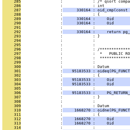
     285
                 :             : /* qsort compa
     286
                 :             : int
     287
                 :
      330164 : oid_cmp(const 
     288
                 :             : {
     289
                 :
      330164 :     Oid       
     290
                 :
      330164 :     Oid       
     291
                 :             : 
     292
                 :
      330164 :     return pg_
     293
                 :             : }
     294
                 :             : 
     295
                 :             : 
     296
                 :             : /*************
     297
                 :             :  *   PUBLIC RO
     298
                 :             :  *************
     299
                 :             : 
     300
                 :             : Datum
     301
                 :
    95183533 : oideq(PG_FUNCT
     302
                 :             : {
     303
                 :
    95183533 :     Oid      
     304
                 :
    95183533 :     Oid      
     305
                 :             : 
     306
                 :
    95183533 :     PG_RETURN_
     307
                 :             : }
     308
                 :             : 
     309
                 :             : Datum
     310
                 :
     1668270 : oidne(PG_FUNCT
     311
                 :             : {
     312
                 :
     1668270 :     Oid      
     313
                 :
     1668270 :     Oid      
     314
                 :             : 