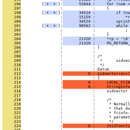
     196
         [
 + 
 + 
]:
       55844 :     for (num =
     197
                 :             :     {
     198
         [
 + 
 + 
]:
       34524 :         if (nu
     199
                 :
       15159 :             *r
     200
                 :
       34524 :         sprint
     201
         [
 + 
 + 
]:
       98562 :         while 
     202
                 :             :             ;
     203
                 :             :     }
     204
                 :
       21320 :     *rp = '\0'
     205
                 :
       21320 :     PG_RETURN_
     206
                 :             : }
     207
                 :             : 
     208
                 :             : /*
     209
                 :             :  *      oidvec
     210
                 :             :  */
     211
                 :             : Datum
     212
                 :
           0 : oidvectorrecv(
     213
                 :             : {
     214
                 :
           0 :     LOCAL_FCIN
     215
                 :
           0 :     StringInfo
     216
                 :             :     oidvector 
     217
                 :             : 
     218
                 :             :     /*
     219
                 :             :      * Normall
     220
                 :             :      * that do
     221
                 :             :      * fcinfo-
     222
                 :             :      * paramet
     223
                 :             :      */
     224
                 :
           0 :     InitFuncti