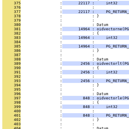
     375
                 :
       22117 :     int32     
     376
                 :             : 
     377
                 :
       22117 :     PG_RETURN_
     378
                 :             : }
     379
                 :             : 
     380
                 :             : Datum
     381
                 :
       14964 : oidvectorne(PG
     382
                 :             : {
     383
                 :
       14964 :     int32     
     384
                 :             : 
     385
                 :
       14964 :     PG_RETURN_
     386
                 :             : }
     387
                 :             : 
     388
                 :             : Datum
     389
                 :
        2456 : oidvectorlt(PG
     390
                 :             : {
     391
                 :
        2456 :     int32     
     392
                 :             : 
     393
                 :
        2456 :     PG_RETURN_
     394
                 :             : }
     395
                 :             : 
     396
                 :             : Datum
     397
                 :
         848 : oidvectorle(PG
     398
                 :             : {
     399
                 :
         848 :     int32     
     400
                 :             : 
     401
                 :
         848 :     PG_RETURN_
     402
                 :             : }
     403
                 :             : 
     404
                 :             : Datum