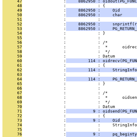
      47
                 :
     8862950 : oidout(PG_FUNC
      48
                 :             : {
      49
                 :
     8862950 :     Oid       
      50
                 :
     8862950 :     char      
      51
                 :             : 
      52
                 :
     8862950 :     snprintf(r
      53
                 :
     8862950 :     PG_RETURN_
      54
                 :             : }
      55
                 :             : 
      56
                 :             : /*
      57
                 :             :  *      oidrec
      58
                 :             :  */
      59
                 :             : Datum
      60
                 :
         114 : oidrecv(PG_FUN
      61
                 :             : {
      62
                 :
         114 :     StringInfo
      63
                 :             : 
      64
                 :
         114 :     PG_RETURN_
      65
                 :             : }
      66
                 :             : 
      67
                 :             : /*
      68
                 :             :  *      oidsen
      69
                 :             :  */
      70
                 :             : Datum
      71
                 :
           9 : oidsend(PG_FUN
      72
                 :             : {
      73
                 :
           9 :     Oid      
      74
                 :             :     StringInfo
      75
                 :             : 
      76
                 :
           9 :     pq_beginty