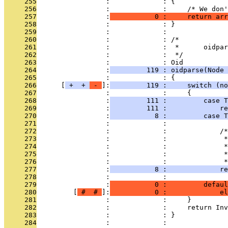
     255
                 :             : {
     256
                 :             :     /* We don'
     257
                 :
           0 :     return arr
     258
                 :             : }
     259
                 :             : 
     260
                 :             : /*
     261
                 :             :  *      oidpar
     262
                 :             :  */
     263
                 :             : Oid
     264
                 :
         119 : oidparse(Node 
     265
                 :             : {
     266
      [
 + 
 + 
 - 
]:
         119 :     switch (no
     267
                 :             :     {
     268
                 :
         111 :         case T
     269
                 :
         111 :             re
     270
                 :
           8 :         case T
     271
                 :             : 
     272
                 :             :             /*
     273
                 :             :              *
     274
                 :             :              *
     275
                 :             :              *
     276
                 :             :              *
     277
                 :
           8 :             re
     278
                 :             :              
     279
                 :
           0 :         defaul
     280
         [
 # 
 # 
]:
           0 :             el
     281
                 :             :     }
     282
                 :             :     return Inv
     283
                 :             : }
     284
                 :             : 