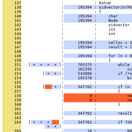
     137
                 :             : Datum
     138
                 :
      195394 : oidvectorin(PG
     139
                 :             : {
     140
                 :
      195394 :     char      
     141
                 :
      195394 :     Node      
     142
                 :             :     oidvector 
     143
                 :             :     int       
     144
                 :             :     int       
     145
                 :             : 
     146
                 :
      195394 :     nalloc = 3
     147
                 :
      195394 :     result = (
     148
                 :             : 
     149
                 :
      195394 :     for (n = 0
     150
                 :             :     {
     151
   [
 + 
 + 
 + 
 + 
]:
      705375 :         while 
     152
                 :
      162295 :             oi
     153
         [
 + 
 + 
]:
      543080 :         if (*o
     154
                 :
      195378 :             br
     155
                 :             : 
     156
         [
 - 
 + 
]:
      347702 :         if (n 
     157
                 :             :         {
     158
                 :
           0 :             na
     159
                 :
           0 :             re
     160
                 :             :         }
     161
                 :             : 
     162
                 :
      347702 :         result
     163
                 :             :               
     164
   [
 + 
 + 
 + 
 - 
 :
      347702 :         if (SO
 + 
 + 
     165
                 :
          16 :             PG