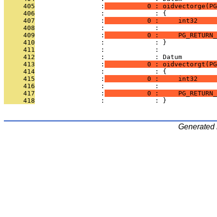
     405
                 :
           0 : oidvectorge(PG
     406
                 :             : {
     407
                 :
           0 :     int32     
     408
                 :             : 
     409
                 :
           0 :     PG_RETURN_
     410
                 :             : }
     411
                 :             : 
     412
                 :             : Datum
     413
                 :
           0 : oidvectorgt(PG
     414
                 :             : {
     415
                 :
           0 :     int32     
     416
                 :             : 
     417
                 :
           0 :     PG_RETURN_
     418
                 :             : }
Generated 