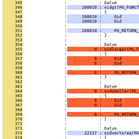
     345
                 :             : Datum
     346
                 :
      200010 : oidgt(PG_FUNCT
     347
                 :             : {
     348
                 :
      200010 :     Oid      
     349
                 :
      200010 :     Oid      
     350
                 :             : 
     351
                 :
      200010 :     PG_RETURN_
     352
                 :             : }
     353
                 :             : 
     354
                 :             : Datum
     355
                 :
           0 : oidlarger(PG_F
     356
                 :             : {
     357
                 :
           0 :     Oid      
     358
                 :
           0 :     Oid      
     359
                 :             : 
     360
                 :
           0 :     PG_RETURN_
     361
                 :             : }
     362
                 :             : 
     363
                 :             : Datum
     364
                 :
           0 : oidsmaller(PG_
     365
                 :             : {
     366
                 :
           0 :     Oid      
     367
                 :
           0 :     Oid      
     368
                 :             : 
     369
                 :
           0 :     PG_RETURN_
     370
                 :             : }
     371
                 :             : 
     372
                 :             : Datum
     373
                 :
       22117 : oidvectoreq(PG
     374
                 :             : {