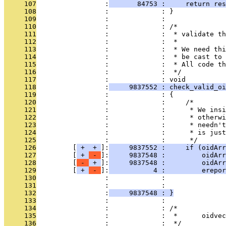
     107
                 :
       84753 :     return res
     108
                 :             : }
     109
                 :             : 
     110
                 :             : /*
     111
                 :             :  * validate th
     112
                 :             :  *
     113
                 :             :  * We need thi
     114
                 :             :  * be cast to 
     115
                 :             :  * All code th
     116
                 :             :  */
     117
                 :             : void
     118
                 :
     9837552 : check_valid_oi
     119
                 :             : {
     120
                 :             :     /*
     121
                 :             :      * We insi
     122
                 :             :      * otherwi
     123
                 :             :      * needn't
     124
                 :             :      * is just
     125
                 :             :      */
     126
         [
 + 
 + 
]:
     9837552 :     if (oidArr
     127
         [
 + 
 - 
]:
     9837548 :         oidArr
     128
         [
 - 
 + 
]:
     9837548 :         oidArr
     129
         [
 + 
 - 
]:
           4 :         erepor
     130
                 :             :               
     131
                 :             :               
     132
                 :
     9837548 : }
     133
                 :             : 
     134
                 :             : /*
     135
                 :             :  *      oidvec
     136
                 :             :  */