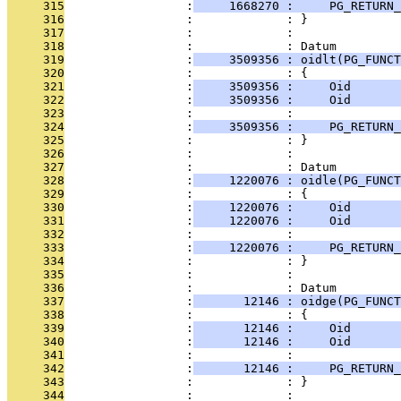
     315
                 :
     1668270 :     PG_RETURN_
     316
                 :             : }
     317
                 :             : 
     318
                 :             : Datum
     319
                 :
     3509356 : oidlt(PG_FUNCT
     320
                 :             : {
     321
                 :
     3509356 :     Oid      
     322
                 :
     3509356 :     Oid      
     323
                 :             : 
     324
                 :
     3509356 :     PG_RETURN_
     325
                 :             : }
     326
                 :             : 
     327
                 :             : Datum
     328
                 :
     1220076 : oidle(PG_FUNCT
     329
                 :             : {
     330
                 :
     1220076 :     Oid      
     331
                 :
     1220076 :     Oid      
     332
                 :             : 
     333
                 :
     1220076 :     PG_RETURN_
     334
                 :             : }
     335
                 :             : 
     336
                 :             : Datum
     337
                 :
       12146 : oidge(PG_FUNCT
     338
                 :             : {
     339
                 :
       12146 :     Oid      
     340
                 :
       12146 :     Oid      
     341
                 :             : 
     342
                 :
       12146 :     PG_RETURN_
     343
                 :             : }
     344
                 :             : 