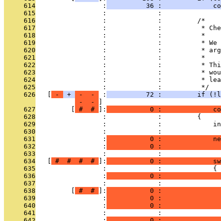
     614
                 :
          36 :             co
     615
                 :             : 
     616
                 :             :         /*
     617
                 :             :          * Che
     618
                 :             :          *
     619
                 :             :          * We 
     620
                 :             :          * arg
     621
                 :             :          *
     622
                 :             :          * Thi
     623
                 :             :          * wou
     624
                 :             :          * lea
     625
                 :             :          */
     626
   [
 - 
 + 
 - 
 - 
 :
          72 :         if (!l
 - 
 - 
     627
         [
 # 
 # 
]:
           0 :             co
     628
                 :             :         {
     629
                 :             :             in
     630
                 :             : 
     631
                 :
           0 :             ne
     632
                 :
           0 :               
     633
                 :             : 
     634
   [
 # 
 # 
 # 
 # 
]:
           0 :             sw
     635
                 :             :             {
     636
                 :
           0 :               
     637
                 :             :               
     638
         [
 # 
 # 
]:
           0 :               
     639
                 :
           0 :               
     640
                 :
           0 :               
     641
                 :             : 
     642
                 :
           0 :               