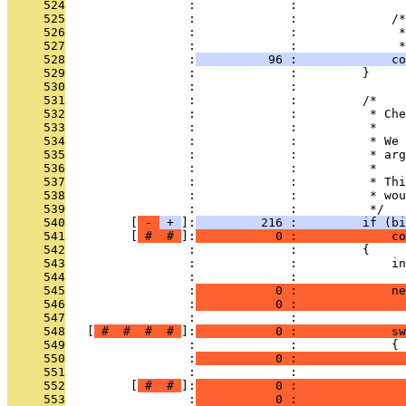
     524
                 :             : 
     525
                 :             :             /*
     526
                 :             :              *
     527
                 :             :              *
     528
                 :
          96 :             co
     529
                 :             :         }
     530
                 :             : 
     531
                 :             :         /*
     532
                 :             :          * Che
     533
                 :             :          *
     534
                 :             :          * We 
     535
                 :             :          * arg
     536
                 :             :          *
     537
                 :             :          * Thi
     538
                 :             :          * wou
     539
                 :             :          */
     540
         [
 - 
 + 
]:
         216 :         if (bi
     541
         [
 # 
 # 
]:
           0 :             co
     542
                 :             :         {
     543
                 :             :             in
     544
                 :             : 
     545
                 :
           0 :             ne
     546
                 :
           0 :               
     547
                 :             : 
     548
   [
 # 
 # 
 # 
 # 
]:
           0 :             sw
     549
                 :             :             {
     550
                 :
           0 :               
     551
                 :             :               
     552
         [
 # 
 # 
]:
           0 :               
     553
                 :
           0 :               