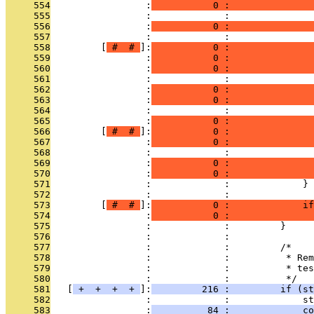
     554
                 :
           0 :               
     555
                 :             : 
     556
                 :
           0 :               
     557
                 :             :               
     558
         [
 # 
 # 
]:
           0 :               
     559
                 :
           0 :               
     560
                 :
           0 :               
     561
                 :             : 
     562
                 :
           0 :               
     563
                 :
           0 :               
     564
                 :             : 
     565
                 :
           0 :               
     566
         [
 # 
 # 
]:
           0 :               
     567
                 :
           0 :               
     568
                 :             :               
     569
                 :
           0 :               
     570
                 :
           0 :               
     571
                 :             :             }
     572
                 :             : 
     573
         [
 # 
 # 
]:
           0 :             if
     574
                 :
           0 :               
     575
                 :             :         }
     576
                 :             : 
     577
                 :             :         /*
     578
                 :             :          * Rem
     579
                 :             :          * tes
     580
                 :             :          */
     581
   [
 + 
 + 
 + 
 + 
]:
         216 :         if (st
     582
                 :             :             st
     583
                 :
          84 :             co