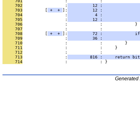
     701
                 :             : 
     702
                 :
          12 :               
     703
         [
 + 
 + 
]:
          12 :              
     704
                 :
           4 :              
     705
                 :
          12 :               
     706
                 :             :             }
     707
                 :             : 
     708
         [
 + 
 + 
]:
          72 :             if
     709
                 :
          36 :               
     710
                 :             :         }
     711
                 :             :     }
     712
                 :             : 
     713
                 :
         816 :     return bit
     714
                 :             : }
Generated 