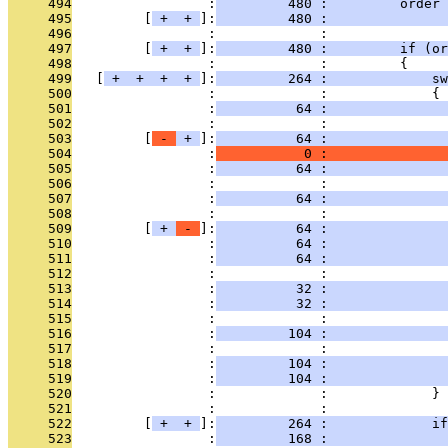
     494
                 :
         480 :         order 
     495
         [
 + 
 + 
]:
         480 :               
     496
                 :             : 
     497
         [
 + 
 + 
]:
         480 :         if (or
     498
                 :             :         {
     499
   [
 + 
 + 
 + 
 + 
]:
         264 :             sw
     500
                 :             :             {
     501
                 :
          64 :               
     502
                 :             :               
     503
         [
 - 
 + 
]:
          64 :               
     504
                 :
           0 :              
     505
                 :
          64 :               
     506
                 :             : 
     507
                 :
          64 :               
     508
                 :             :               
     509
         [
 + 
 - 
]:
          64 :               
     510
                 :
          64 :              
     511
                 :
          64 :               
     512
                 :             : 
     513
                 :
          32 :               
     514
                 :
          32 :               
     515
                 :             : 
     516
                 :
         104 :               
     517
                 :             :               
     518
                 :
         104 :               
     519
                 :
         104 :               
     520
                 :             :             }
     521
                 :             : 
     522
         [
 + 
 + 
]:
         264 :             if
     523
                 :
         168 :               