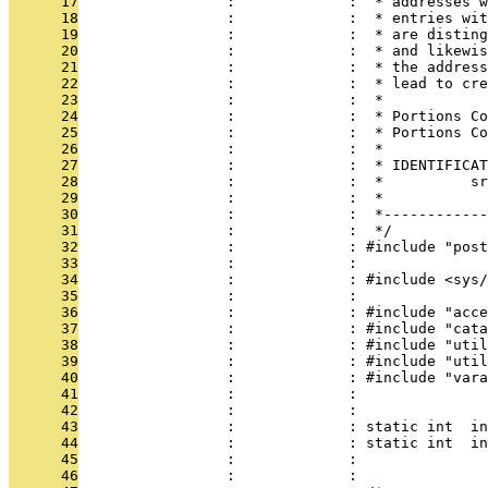
      17
                 :             :  * addresses w
      18
                 :             :  * entries wit
      19
                 :             :  * are disting
      20
                 :             :  * and likewis
      21
                 :             :  * the address
      22
                 :             :  * lead to cre
      23
                 :             :  *
      24
                 :             :  * Portions Co
      25
                 :             :  * Portions Co
      26
                 :             :  *
      27
                 :             :  * IDENTIFICAT
      28
                 :             :  *          sr
      29
                 :             :  *
      30
                 :             :  *------------
      31
                 :             :  */
      32
                 :             : #include "post
      33
                 :             : 
      34
                 :             : #include <sys/
      35
                 :             : 
      36
                 :             : #include "acce
      37
                 :             : #include "cata
      38
                 :             : #include "util
      39
                 :             : #include "util
      40
                 :             : #include "vara
      41
                 :             : 
      42
                 :             : 
      43
                 :             : static int  in
      44
                 :             : static int  in
      45
                 :             :               
      46
                 :             : 