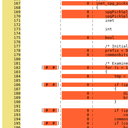
     167
                 :
           0 : inet_spg_picks
     168
                 :             : {
     169
                 :
           0 :     spgPickSpl
     170
                 :
           0 :     spgPickSpl
     171
                 :             :     inet      
     172
                 :             :               
     173
                 :             :     int       
     174
                 :             :               
     175
                 :
           0 :     bool      
     176
                 :             : 
     177
                 :             :     /* Initial
     178
                 :
           0 :     prefix = D
     179
                 :
           0 :     commonbits
     180
                 :             : 
     181
                 :             :     /* Examine
     182
         [
 # 
 # 
]:
           0 :     for (i = 1
     183
                 :             :     {
     184
                 :
           0 :         tmp = 
     185
                 :             : 
     186
         [
 # 
 # 
]:
           0 :         if (ip
     187
                 :             :         {
     188
                 :
           0 :             di
     189
                 :
           0 :             br
     190
                 :             :         }
     191
                 :             : 
     192
         [
 # 
 # 
]:
           0 :         if (ip
     193
                 :
           0 :             co
     194
                 :
           0 :         common
     195
         [
 # 
 # 
]:
           0 :         if (co
     196
                 :
           0 :             br