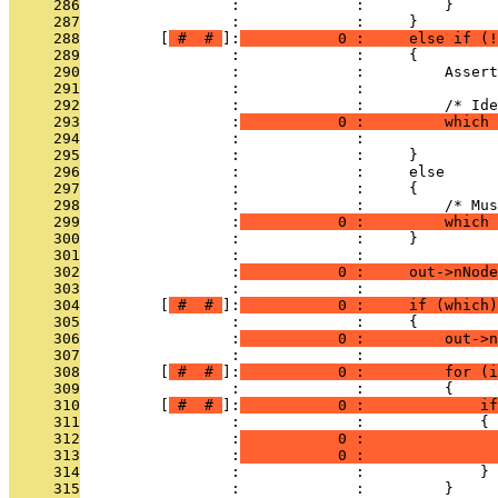
     286
                 :             :         }
     287
                 :             :     }
     288
         [
 # 
 # 
]:
           0 :     else if (!
     289
                 :             :     {
     290
                 :             :         Assert
     291
                 :             : 
     292
                 :             :         /* Ide
     293
                 :
           0 :         which 
     294
                 :             :               
     295
                 :             :     }
     296
                 :             :     else
     297
                 :             :     {
     298
                 :             :         /* Mus
     299
                 :
           0 :         which 
     300
                 :             :     }
     301
                 :             : 
     302
                 :
           0 :     out->nNode
     303
                 :             : 
     304
         [
 # 
 # 
]:
           0 :     if (which)
     305
                 :             :     {
     306
                 :
           0 :         out->n
     307
                 :             : 
     308
         [
 # 
 # 
]:
           0 :         for (
     309
                 :             :         {
     310
         [
 # 
 # 
]:
           0 :             if
     311
                 :             :             {
     312
                 :
           0 :               
     313
                 :
           0 :               
     314
                 :             :             }
     315
                 :             :         }