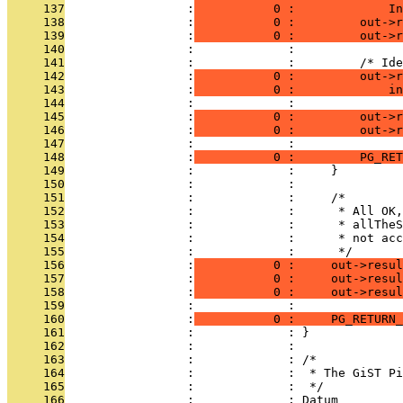
     137
                 :
           0 :             In
     138
                 :
           0 :         out->r
     139
                 :
           0 :         out->r
     140
                 :             : 
     141
                 :             :         /* Ide
     142
                 :
           0 :         out->r
     143
                 :
           0 :             in
     144
                 :             : 
     145
                 :
           0 :         out->r
     146
                 :
           0 :         out->r
     147
                 :             : 
     148
                 :
           0 :         PG_RET
     149
                 :             :     }
     150
                 :             : 
     151
                 :             :     /*
     152
                 :             :      * All OK,
     153
                 :             :      * allTheS
     154
                 :             :      * not acc
     155
                 :             :      */
     156
                 :
           0 :     out->resu
     157
                 :
           0 :     out->resul
     158
                 :
           0 :     out->resul
     159
                 :             : 
     160
                 :
           0 :     PG_RETURN_
     161
                 :             : }
     162
                 :             : 
     163
                 :             : /*
     164
                 :             :  * The GiST Pi
     165
                 :             :  */
     166
                 :             : Datum