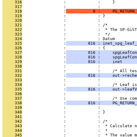
     316
                 :             :     }
     317
                 :             : 
     318
                 :
           0 :     PG_RETURN_
     319
                 :             : }
     320
                 :             : 
     321
                 :             : /*
     322
                 :             :  * The SP-GiST
     323
                 :             :  */
     324
                 :             : Datum
     325
                 :
         816 : inet_spg_leaf_
     326
                 :             : {
     327
                 :
         816 :     spgLeafCon
     328
                 :
         816 :     spgLeafCon
     329
                 :
         816 :     inet      
     330
                 :             : 
     331
                 :             :     /* All tes
     332
                 :
         816 :     out->reche
     333
                 :             : 
     334
                 :             :     /* Leaf is
     335
                 :
         816 :     out->leafV
     336
                 :             : 
     337
                 :             :     /* Use com
     338
                 :
         816 :     PG_RETURN
     339
                 :             :               
     340
                 :             : }
     341
                 :             : 
     342
                 :             : /*
     343
                 :             :  * Calculate n
     344
                 :             :  *
     345
                 :             :  * The value m