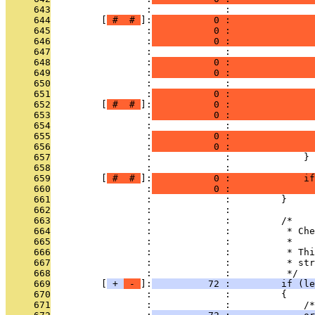
     643
                 :             :               
     644
         [
 # 
 # 
]:
           0 :               
     645
                 :
           0 :               
     646
                 :
           0 :               
     647
                 :             : 
     648
                 :
           0 :               
     649
                 :
           0 :               
     650
                 :             : 
     651
                 :
           0 :               
     652
         [
 # 
 # 
]:
           0 :               
     653
                 :
           0 :               
     654
                 :             :               
     655
                 :
           0 :               
     656
                 :
           0 :               
     657
                 :             :             }
     658
                 :             : 
     659
         [
 # 
 # 
]:
           0 :             if
     660
                 :
           0 :               
     661
                 :             :         }
     662
                 :             : 
     663
                 :             :         /*
     664
                 :             :          * Che
     665
                 :             :          *
     666
                 :             :          * Thi
     667
                 :             :          * str
     668
                 :             :          */
     669
         [
 + 
 - 
]:
          72 :         if (le
     670
                 :             :         {
     671
                 :             :             /*