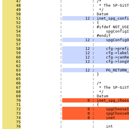
      47
                 :             : /*
      48
                 :             :  * The SP-GiS
      49
                 :             :  */
      50
                 :             : Datum
      51
                 :
          12 : inet_spg_confi
      52
                 :             : {
      53
                 :             : #ifdef NOT_USE
      54
                 :             :     spgConfigI
      55
                 :             : #endif
      56
                 :
          12 :     spgConfigO
      57
                 :             : 
      58
                 :
          12 :     cfg->prefi
      59
                 :
          12 :     cfg->label
      60
                 :
          12 :     cfg->canRe
      61
                 :
          12 :     cfg->longV
      62
                 :             : 
      63
                 :
          12 :     PG_RETURN_
      64
                 :             : }
      65
                 :             : 
      66
                 :             : /*
      67
                 :             :  * The SP-GiST
      68
                 :             :  */
      69
                 :             : Datum
      70
                 :
           0 : inet_spg_choos
      71
                 :             : {
      72
                 :
           0 :     spgChooseI
      73
                 :
           0 :     spgChooseO
      74
                 :
           0 :     inet      
      75
                 :             :               
      76
                 :             :     int       