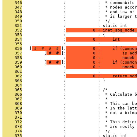
     346
                 :             :  * commonbits 
     347
                 :             :  * nodes accor
     348
                 :             :  * and low or 
     349
                 :             :  * is larger t
     350
                 :             :  */
     351
                 :             : static int
     352
                 :
           0 : inet_spg_node_
     353
                 :             : {
     354
                 :
           0 :     int       
     355
                 :             : 
     356
   [
 # 
 # 
 # 
 # 
]:
           0 :     if (common
     357
         [
 # 
 # 
]:
           0 :         ip_add
     358
                 :
           0 :         nodeN 
     359
         [
 # 
 # 
]:
           0 :     if (common
     360
                 :
           0 :         nodeN 
     361
                 :             : 
     362
                 :
           0 :     return nod
     363
                 :             : }
     364
                 :             : 
     365
                 :             : /*
     366
                 :             :  * Calculate b
     367
                 :             :  *
     368
                 :             :  * This can be
     369
                 :             :  * In the latt
     370
                 :             :  * not a bitma
     371
                 :             :  *
     372
                 :             :  * This defini
     373
                 :             :  * are mostly 
     374
                 :             :  */
     375
                 :             : static int