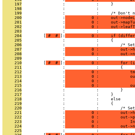
     197
                 :             :     }
     198
                 :             : 
     199
                 :             :     /* Don't n
     200
                 :
           0 :     out->nodeL
     201
                 :
           0 :     out->mapTu
     202
                 :
           0 :     out->leafT
     203
                 :             : 
     204
         [
 # 
 # 
]:
           0 :     if (differ
     205
                 :             :     {
     206
                 :             :         /* Set
     207
                 :
           0 :         out->h
     208
                 :
           0 :         out->n
     209
                 :             : 
     210
         [
 # 
 # 
]:
           0 :         for (i
     211
                 :             :         {
     212
                 :
           0 :             tm
     213
                 :
           0 :             ou
     214
                 :
           0 :               
     215
                 :
           0 :             ou
     216
                 :             :         }
     217
                 :             :     }
     218
                 :             :     else
     219
                 :             :     {
     220
                 :             :         /* Set
     221
                 :
           0 :         out->h
     222
                 :
           0 :         out->p
     223
                 :
           0 :             In
     224
                 :
           0 :         out->n
     225
                 :             : 