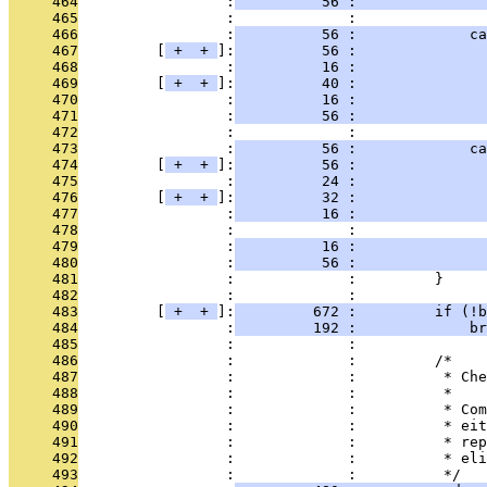
     464
                 :
          56 :               
     465
                 :             : 
     466
                 :
          56 :             ca
     467
         [
 + 
 + 
]:
          56 :              
     468
                 :
          16 :               
     469
         [
 + 
 + 
]:
          40 :               
     470
                 :
          16 :               
     471
                 :
          56 :               
     472
                 :             : 
     473
                 :
          56 :             ca
     474
         [
 + 
 + 
]:
          56 :               
     475
                 :
          24 :               
     476
         [
 + 
 + 
]:
          32 :               
     477
                 :
          16 :               
     478
                 :             :               
     479
                 :
          16 :               
     480
                 :
          56 :               
     481
                 :             :         }
     482
                 :             : 
     483
         [
 + 
 + 
]:
         672 :         if (!b
     484
                 :
         192 :             br
     485
                 :             : 
     486
                 :             :         /*
     487
                 :             :          * Che
     488
                 :             :          *
     489
                 :             :          * Com
     490
                 :             :          * eit
     491
                 :             :          * rep
     492
                 :             :          * eli
     493
                 :             :          */