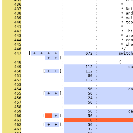
     436
                 :             :          *
     437
                 :             :          * Net
     438
                 :             :          * and
     439
                 :             :          * val
     440
                 :             :          * too
     441
                 :             :          *
     442
                 :             :          * Thi
     443
                 :             :          * are
     444
                 :             :          * com
     445
                 :             :          * whe
     446
                 :             :          */
     447
   [
 + 
 + 
 + 
 + 
 :
         672 :         switch
 + 
 + 
     448
                 :             :         {
     449
                 :
         112 :             ca
     450
         [
 + 
 + 
]:
         112 :              
     451
                 :
          80 :               
     452
                 :
         112 :               
     453
                 :             : 
     454
                 :
          56 :             ca
     455
         [
 + 
 + 
]:
          56 :               
     456
                 :
          24 :               
     457
                 :
          56 :               
     458
                 :             : 
     459
                 :
          56 :             ca
     460
         [
 - 
 + 
]:
          56 :               
     461
                 :
           0 :               
     462
         [
 + 
 + 
]:
          56 :               
     463
                 :
          32 :               