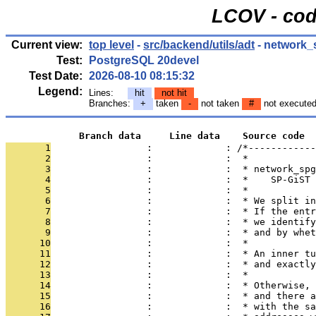
LCOV - cod
Current view:
top level
-
src/backend/utils/adt
- network_
Test:
PostgreSQL 20devel
Test Date:
2026-08-10 08:15:32
Legend:
Lines:
hit
not hit
Branches:
+
taken
-
not taken
#
not execute
             Branch data     Line data    Source code
       1
                 :             : /*------------
       2
                 :             :  *
       3
                 :             :  * network_spg
       4
                 :             :  *    SP-GiST 
       5
                 :             :  *
       6
                 :             :  * We split in
       7
                 :             :  * If the entr
       8
                 :             :  * we identify
       9
                 :             :  * and by whet
      10
                 :             :  *
      11
                 :             :  * An inner tu
      12
                 :             :  * and exactly
      13
                 :             :  *
      14
                 :             :  * Otherwise, 
      15
                 :             :  * and there a
      16
                 :             :  * with the sa