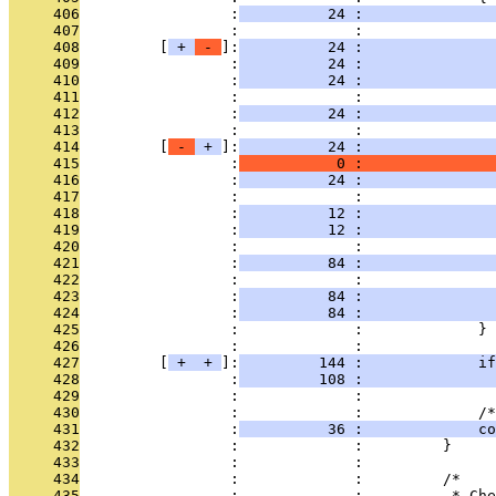
     406
                 :
          24 :               
     407
                 :             :               
     408
         [
 + 
 - 
]:
          24 :               
     409
                 :
          24 :              
     410
                 :
          24 :               
     411
                 :             : 
     412
                 :
          24 :               
     413
                 :             :               
     414
         [
 - 
 + 
]:
          24 :               
     415
                 :
           0 :              
     416
                 :
          24 :               
     417
                 :             : 
     418
                 :
          12 :               
     419
                 :
          12 :               
     420
                 :             : 
     421
                 :
          84 :               
     422
                 :             :               
     423
                 :
          84 :               
     424
                 :
          84 :               
     425
                 :             :             }
     426
                 :             : 
     427
         [
 + 
 + 
]:
         144 :             if
     428
                 :
         108 :               
     429
                 :             : 
     430
                 :             :             /*
     431
                 :
          36 :             co
     432
                 :             :         }
     433
                 :             : 
     434
                 :             :         /*
     435
                 :             :          * Ch