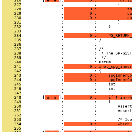
     226
         [
 # 
 # 
]:
           0 :         for (i
     227
                 :             :         {
     228
                 :
           0 :             tm
     229
                 :
           0 :             ou
     230
                 :
           0 :             ou
     231
                 :             :         }
     232
                 :             :     }
     233
                 :             : 
     234
                 :
           0 :     PG_RETURN_
     235
                 :             : }
     236
                 :             : 
     237
                 :             : /*
     238
                 :             :  * The SP-GiST
     239
                 :             :  */
     240
                 :             : Datum
     241
                 :
           0 : inet_spg_inner
     242
                 :             : {
     243
                 :
           0 :     spgInnerCo
     244
                 :
           0 :     spgInnerCo
     245
                 :             :     int       
     246
                 :             :     int       
     247
                 :             : 
     248
         [
 # 
 # 
]:
           0 :     if (!in->h
     249
                 :             :     {
     250
                 :             :         Assert
     251
                 :             :         Assert
     252
                 :             : 
     253
                 :             :         /* Ide
     254
                 :
           0 :         which 
     255
                 :             : 