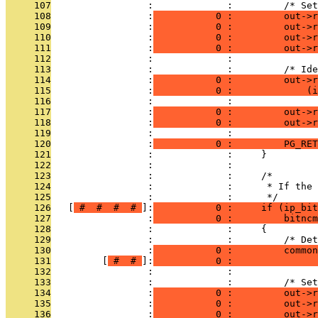
     107
                 :             :         /* Set
     108
                 :
           0 :         out->
     109
                 :
           0 :         out->r
     110
                 :
           0 :         out->r
     111
                 :
           0 :         out->r
     112
                 :             : 
     113
                 :             :         /* Ide
     114
                 :
           0 :         out->r
     115
                 :
           0 :             (i
     116
                 :             : 
     117
                 :
           0 :         out->r
     118
                 :
           0 :         out->r
     119
                 :             : 
     120
                 :
           0 :         PG_RET
     121
                 :             :     }
     122
                 :             : 
     123
                 :             :     /*
     124
                 :             :      * If the 
     125
                 :             :      */
     126
   [
 # 
 # 
 # 
 # 
]:
           0 :     if (ip_bit
     127
                 :
           0 :         bitncm
     128
                 :             :     {
     129
                 :             :         /* Det
     130
                 :
           0 :         common
     131
         [
 # 
 # 
]:
           0 :               
     132
                 :             : 
     133
                 :             :         /* Set
     134
                 :
           0 :         out->
     135
                 :
           0 :         out->r
     136
                 :
           0 :         out->r