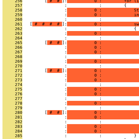
     256
         [
 # 
 # 
]:
           0 :         for (i
     257
                 :             :         {
     258
                 :
           0 :             St
     259
                 :
           0 :             in
     260
                 :             : 
     261
   [
 # 
 # 
 # 
 # 
]:
           0 :             sw
     262
                 :             :             {
     263
                 :
           0 :               
     264
                 :             :               
     265
         [
 # 
 # 
]:
           0 :               
     266
                 :
           0 :              
     267
                 :
           0 :               
     268
                 :             : 
     269
                 :
           0 :               
     270
                 :             :               
     271
         [
 # 
 # 
]:
           0 :               
     272
                 :
           0 :               
     273
                 :
           0 :               
     274
                 :             : 
     275
                 :
           0 :               
     276
                 :
           0 :               
     277
                 :             : 
     278
                 :
           0 :               
     279
                 :             :               
     280
         [
 # 
 # 
]:
           0 :               
     281
                 :
           0 :              
     282
                 :             :               
     283
                 :
           0 :               
     284
                 :
           0 :               
     285
                 :             :             }