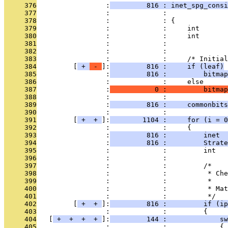
     376
                 :
         816 : inet_spg_consi
     377
                 :             :              
     378
                 :             : {
     379
                 :             :     int       
     380
                 :             :     int       
     381
                 :             :               
     382
                 :             : 
     383
                 :             :     /* Initial
     384
         [
 + 
 - 
]:
         816 :     if (leaf)
     385
                 :
         816 :         bitmap
     386
                 :             :     else
     387
                 :
           0 :         bitma
     388
                 :             : 
     389
                 :
         816 :     commonbits
     390
                 :             : 
     391
         [
 + 
 + 
]:
        1104 :     for (i = 0
     392
                 :             :     {
     393
                 :
         816 :         inet  
     394
                 :
         816 :         Strate
     395
                 :             :         int   
     396
                 :             : 
     397
                 :             :         /*
     398
                 :             :          * Che
     399
                 :             :          *
     400
                 :             :          * Mat
     401
                 :             :          */
     402
         [
 + 
 + 
]:
         816 :         if (ip
     403
                 :             :         {
     404
   [
 + 
 + 
 + 
 + 
]:
         144 :             sw
     405
                 :             :             {