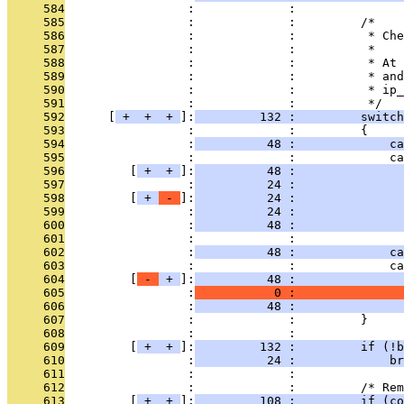
     584
                 :             : 
     585
                 :             :         /*
     586
                 :             :          * Ch
     587
                 :             :          *
     588
                 :             :          * At 
     589
                 :             :          * and
     590
                 :             :          * ip_
     591
                 :             :          */
     592
      [
 + 
 + 
 + 
]:
         132 :         switch
     593
                 :             :         {
     594
                 :
          48 :             ca
     595
                 :             :             ca
     596
         [
 + 
 + 
]:
          48 :              
     597
                 :
          24 :               
     598
         [
 + 
 - 
]:
          24 :               
     599
                 :
          24 :               
     600
                 :
          48 :               
     601
                 :             : 
     602
                 :
          48 :             ca
     603
                 :             :             ca
     604
         [
 - 
 + 
]:
          48 :               
     605
                 :
           0 :               
     606
                 :
          48 :               
     607
                 :             :         }
     608
                 :             : 
     609
         [
 + 
 + 
]:
         132 :         if (!b
     610
                 :
          24 :             br
     611
                 :             : 
     612
                 :             :         /* Rem
     613
         [
 + 
 + 
]:
         108 :         if (co