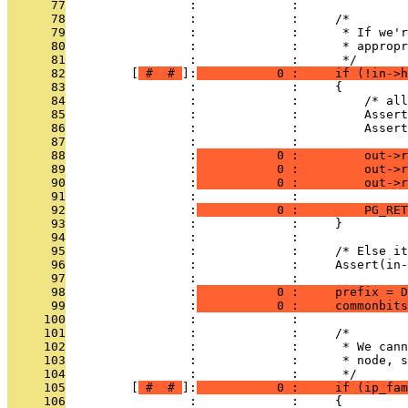
      77
                 :             : 
      78
                 :             :     /*
      79
                 :             :      * If we'r
      80
                 :             :      * appropr
      81
                 :             :      */
      82
         [
 # 
 # 
]:
           0 :     if (!in->h
      83
                 :             :     {
      84
                 :             :         /* al
      85
                 :             :         Assert
      86
                 :             :         Assert
      87
                 :             : 
      88
                 :
           0 :         out->r
      89
                 :
           0 :         out->r
      90
                 :
           0 :         out->r
      91
                 :             : 
      92
                 :
           0 :         PG_RET
      93
                 :             :     }
      94
                 :             : 
      95
                 :             :     /* Else it
      96
                 :             :     Assert(in
      97
                 :             : 
      98
                 :
           0 :     prefix = D
      99
                 :
           0 :     commonbits
     100
                 :             : 
     101
                 :             :     /*
     102
                 :             :      * We cann
     103
                 :             :      * node, s
     104
                 :             :      */
     105
         [
 # 
 # 
]:
           0 :     if (ip_fam
     106
                 :             :     {