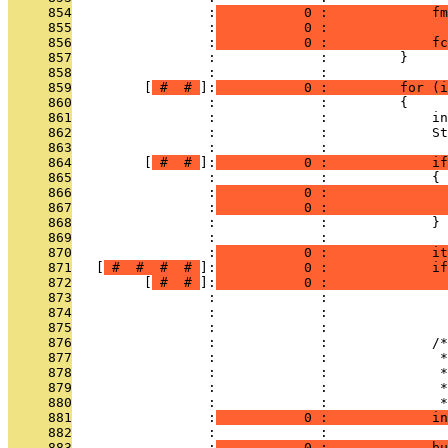
     854
                 :
           0 :             fm
     855
                 :
           0 :               
     856
                 :
           0 :             fc
     857
                 :             :         }
     858
                 :             : 
     859
         [
 # 
 # 
]:
           0 :         for (
     860
                 :             :         {
     861
                 :             :             in
     862
                 :             :             St
     863
                 :             : 
     864
         [
 # 
 # 
]:
           0 :             if
     865
                 :             :             {
     866
                 :
           0 :               
     867
                 :
           0 :               
     868
                 :             :             }
     869
                 :             : 
     870
                 :
           0 :             it
     871
   [
 # 
 # 
 # 
 # 
]:
           0 :             if
     872
         [
 # 
 # 
]:
           0 :               
     873
                 :             :               
     874
                 :             :               
     875
                 :             : 
     876
                 :             :             /*
     877
                 :             :              *
     878
                 :             :              *
     879
                 :             :              *
     880
                 :             :              *
     881
                 :
           0 :             in
     882
                 :             : 
     883
                 :
           0 :             bu