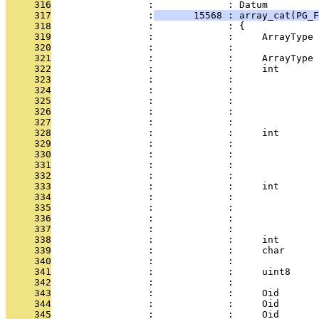
     316
                 :             : Datum
     317
                 :
       15568 : array_cat(PG_F
     318
                 :             : {
     319
                 :             :     ArrayType 
     320
                 :             :               
     321
                 :             :     ArrayType 
     322
                 :             :     int       
     323
                 :             :               
     324
                 :             :               
     325
                 :             :               
     326
                 :             :               
     327
                 :             :               
     328
                 :             :     int       
     329
                 :             :               
     330
                 :             :               
     331
                 :             :               
     332
                 :             :               
     333
                 :             :     int       
     334
                 :             :               
     335
                 :             :               
     336
                 :             :               
     337
                 :             :               
     338
                 :             :     int       
     339
                 :             :     char      
     340
                 :             :               
     341
                 :             :     uint8     
     342
                 :             :               
     343
                 :             :     Oid       
     344
                 :             :     Oid       
     345
                 :             :     Oid       