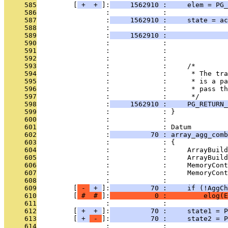
     585
         [
 + 
 + 
]:
     1562910 :     elem = PG_
     586
                 :             : 
     587
                 :
     1562910 :     state = a
     588
                 :             :               
     589
                 :
     1562910 :               
     590
                 :             :               
     591
                 :             :               
     592
                 :             : 
     593
                 :             :     /*
     594
                 :             :      * The tra
     595
                 :             :      * is a pa
     596
                 :             :      * pass th
     597
                 :             :      */
     598
                 :
     1562910 :     PG_RETURN_
     599
                 :             : }
     600
                 :             : 
     601
                 :             : Datum
     602
                 :
          70 : array_agg_com
     603
                 :             : {
     604
                 :             :     ArrayBuild
     605
                 :             :     ArrayBuild
     606
                 :             :     MemoryCont
     607
                 :             :     MemoryCont
     608
                 :             : 
     609
         [
 - 
 + 
]:
          70 :     if (!AggCh
     610
         [
 # 
 # 
]:
           0 :         elog(E
     611
                 :             : 
     612
         [
 + 
 + 
]:
          70 :     state1 = P
     613
         [
 + 
 - 
]:
          70 :     state2 = P
     614
                 :             : 