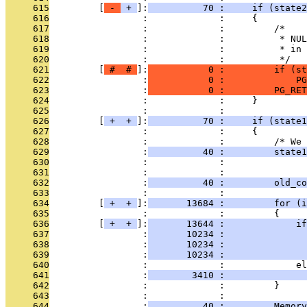
     615
         [
 - 
 + 
]:
          70 :     if (state2
     616
                 :             :     {
     617
                 :             :         /*
     618
                 :             :          * NUL
     619
                 :             :          * in 
     620
                 :             :          */
     621
         [
 # 
 # 
]:
           0 :         if (st
     622
                 :
           0 :             PG
     623
                 :
           0 :         PG_RET
     624
                 :             :     }
     625
                 :             : 
     626
         [
 + 
 + 
]:
          70 :     if (state1
     627
                 :             :     {
     628
                 :             :         /* We 
     629
                 :
          40 :         state1
     630
                 :             :               
     631
                 :             : 
     632
                 :
          40 :         old_co
     633
                 :             : 
     634
         [
 + 
 + 
]:
       13684 :         for (i
     635
                 :             :         {
     636
         [
 + 
 + 
]:
       13644 :             i
     637
                 :
       10234 :               
     638
                 :
       10234 :               
     639
                 :
       10234 :               
     640
                 :             :             el
     641
                 :
        3410 :               
     642
                 :             :         }
     643
                 :             : 
     644
                 :
          40 :         Memory