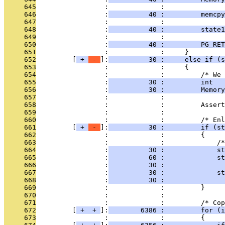
     645
                 :             : 
     646
                 :
          40 :         memcpy
     647
                 :             : 
     648
                 :
          40 :         state
     649
                 :             : 
     650
                 :
          40 :         PG_RET
     651
                 :             :     }
     652
         [
 + 
 - 
]:
          30 :     else if (s
     653
                 :             :     {
     654
                 :             :         /* We 
     655
                 :
          30 :         int   
     656
                 :
          30 :         Memory
     657
                 :             : 
     658
                 :             :         Assert
     659
                 :             : 
     660
                 :             :         /* Enl
     661
         [
 + 
 - 
]:
          30 :         if (s
     662
                 :             :         {
     663
                 :             :             /*
     664
                 :
          30 :             st
     665
                 :
          60 :             st
     666
                 :
          30 :               
     667
                 :
          30 :             st
     668
                 :
          30 :              
     669
                 :             :         }
     670
                 :             : 
     671
                 :             :         /* Cop
     672
         [
 + 
 + 
]:
        6386 :         for (i
     673
                 :             :         {