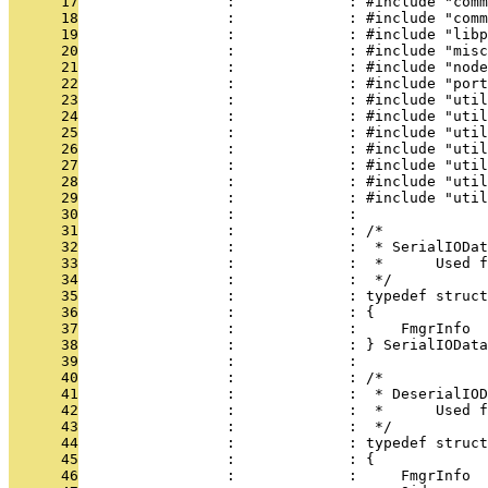
      17
                 :             : #include "comm
      18
                 :             : #include "comm
      19
                 :             : #include "libp
      20
                 :             : #include "misc
      21
                 :             : #include "node
      22
                 :             : #include "port
      23
                 :             : #include "util
      24
                 :             : #include "util
      25
                 :             : #include "util
      26
                 :             : #include "util
      27
                 :             : #include "util
      28
                 :             : #include "util
      29
                 :             : #include "util
      30
                 :             : 
      31
                 :             : /*
      32
                 :             :  * SerialIODat
      33
                 :             :  *      Used f
      34
                 :             :  */
      35
                 :             : typedef struct
      36
                 :             : {
      37
                 :             :     FmgrInfo  
      38
                 :             : } SerialIOData
      39
                 :             : 
      40
                 :             : /*
      41
                 :             :  * DeserialIOD
      42
                 :             :  *      Used f
      43
                 :             :  */
      44
                 :             : typedef struct
      45
                 :             : {
      46
                 :             :     FmgrInfo  