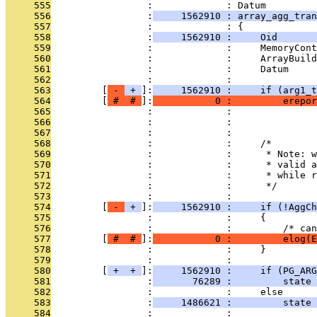
     555
                 :             : Datum
     556
                 :
     1562910 : array_agg_tra
     557
                 :             : {
     558
                 :
     1562910 :     Oid       
     559
                 :             :     MemoryCont
     560
                 :             :     ArrayBuild
     561
                 :             :     Datum     
     562
                 :             : 
     563
         [
 - 
 + 
]:
     1562910 :     if (arg1_t
     564
         [
 # 
 # 
]:
           0 :         erepor
     565
                 :             :               
     566
                 :             :               
     567
                 :             : 
     568
                 :             :     /*
     569
                 :             :      * Note: w
     570
                 :             :      * valid a
     571
                 :             :      * while r
     572
                 :             :      */
     573
                 :             : 
     574
         [
 - 
 + 
]:
     1562910 :     if (!AggCh
     575
                 :             :     {
     576
                 :             :         /* can
     577
         [
 # 
 # 
]:
           0 :         elog(E
     578
                 :             :     }
     579
                 :             : 
     580
         [
 + 
 + 
]:
     1562910 :     if (PG_ARG
     581
                 :
       76289 :         state 
     582
                 :             :     else
     583
                 :
     1486621 :         state 
     584
                 :             : 