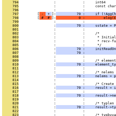
     794
                 :             :     int64     
     795
                 :             :     const char
     796
                 :             : 
     797
         [
 - 
 + 
]:
          70 :     if (!AggCh
     798
         [
 # 
 # 
]:
           0 :         elog(E
     799
                 :             : 
     800
                 :
          70 :     sstate = 
     801
                 :             : 
     802
                 :             :     /*
     803
                 :             :      * Initial
     804
                 :             :      * recv-fu
     805
                 :             :      */
     806
                 :
          70 :     initReadOn
     807
                 :
          70 :               
     808
                 :             : 
     809
                 :             :     /* element
     810
                 :
          70 :     element_ty
     811
                 :             : 
     812
                 :             :     /* nelems 
     813
                 :
          70 :     nelems = p
     814
                 :             : 
     815
                 :             :     /* Create 
     816
                 :
          70 :     result = i
     817
                 :             :               
     818
                 :
          70 :     result->ne
     819
                 :             : 
     820
                 :             :     /* typlen 
     821
                 :
          70 :     result->ty
     822
                 :             : 
     823
                 :             :     /* typbyva