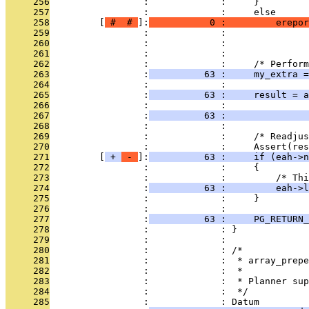
     256
                 :             :     }
     257
                 :             :     else
     258
         [
 # 
 # 
]:
           0 :         erepor
     259
                 :             :              
     260
                 :             :               
     261
                 :             : 
     262
                 :             :     /* Perform
     263
                 :
          63 :     my_extra =
     264
                 :             : 
     265
                 :
          63 :     result = a
     266
                 :             :               
     267
                 :
          63 :               
     268
                 :             : 
     269
                 :             :     /* Readjus
     270
                 :             :     Assert(res
     271
         [
 + 
 - 
]:
          63 :     if (eah->n
     272
                 :             :     {
     273
                 :             :         /* Thi
     274
                 :
          63 :         eah->l
     275
                 :             :     }
     276
                 :             : 
     277
                 :
          63 :     PG_RETURN_
     278
                 :             : }
     279
                 :             : 
     280
                 :             : /*
     281
                 :             :  * array_prepe
     282
                 :             :  *
     283
                 :             :  * Planner sup
     284
                 :             :  */
     285
                 :             : Datum