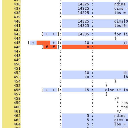
     436
                 :
       14325 :         ndims 
     437
                 :
       14325 :         dims 
     438
                 :
       14325 :         lbs = 
     439
                 :             : 
     440
                 :
       14325 :         dims[0
     441
                 :
       14325 :         lbs[0]
     442
                 :             : 
     443
         [
 + 
 + 
]:
       14335 :         for (
     444
                 :             :         {
     445
   [
 + 
 - 
 - 
 + 
]:
          10 :             if
     446
         [
 # 
 # 
]:
           0 :               
     447
                 :             :               
     448
                 :             :               
     449
                 :             :               
     450
                 :             :               
     451
                 :             : 
     452
                 :
          10 :             di
     453
                 :
          10 :             lb
     454
                 :             :         }
     455
                 :             :     }
     456
         [
 + 
 + 
]:
          15 :     else if (n
     457
                 :             :     {
     458
                 :             :         /*
     459
                 :             :          * res
     460
                 :             :          * the
     461
                 :             :          */
     462
                 :
           5 :         ndims 
     463
                 :
           5 :         dims 
     464
                 :
           5 :         lbs = 