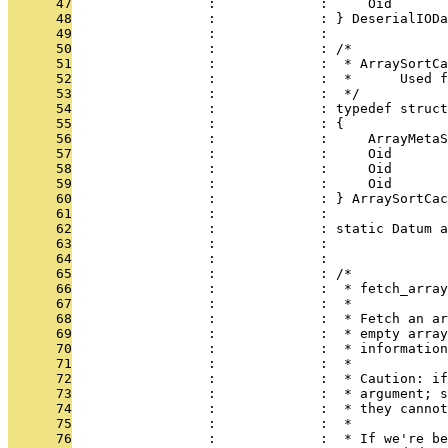
      47
                 :             :     Oid       
      48
                 :             : } DeserialIODa
      49
                 :             : 
      50
                 :             : /*
      51
                 :             :  * ArraySortCa
      52
                 :             :  *      Used f
      53
                 :             :  */
      54
                 :             : typedef struct
      55
                 :             : {
      56
                 :             :     ArrayMetaS
      57
                 :             :     Oid       
      58
                 :             :     Oid       
      59
                 :             :     Oid       
      60
                 :             : } ArraySortCac
      61
                 :             : 
      62
                 :             : static Datum a
      63
                 :             : 
      64
                 :             : 
      65
                 :             : /*
      66
                 :             :  * fetch_array
      67
                 :             :  *
      68
                 :             :  * Fetch an ar
      69
                 :             :  * empty array
      70
                 :             :  * information
      71
                 :             :  *
      72
                 :             :  * Caution: if
      73
                 :             :  * argument; s
      74
                 :             :  * they cannot
      75
                 :             :  *
      76
                 :             :  * If we're be