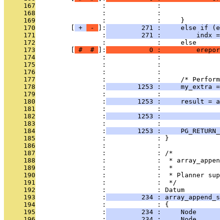
     167
                 :             :               
     168
                 :             :               
     169
                 :             :     }
     170
         [
 + 
 - 
]:
         271 :     else if (e
     171
                 :
         271 :         indx =
     172
                 :             :     else
     173
         [
 # 
 # 
]:
           0 :         erepor
     174
                 :             :              
     175
                 :             :               
     176
                 :             : 
     177
                 :             :     /* Perform
     178
                 :
        1253 :     my_extra =
     179
                 :             : 
     180
                 :
        1253 :     result = a
     181
                 :             :               
     182
                 :
        1253 :               
     183
                 :             : 
     184
                 :
        1253 :     PG_RETURN_
     185
                 :             : }
     186
                 :             : 
     187
                 :             : /*
     188
                 :             :  * array_appen
     189
                 :             :  *
     190
                 :             :  * Planner su
     191
                 :             :  */
     192
                 :             : Datum
     193
                 :
         234 : array_append_s
     194
                 :             : {
     195
                 :
         234 :     Node      
     196
                 :
         234 :     Node      