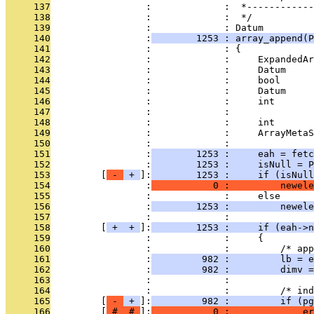
     137
                 :             :  *------------
     138
                 :             :  */
     139
                 :             : Datum
     140
                 :
        1253 : array_append(P
     141
                 :             : {
     142
                 :             :     ExpandedAr
     143
                 :             :     Datum     
     144
                 :             :     bool      
     145
                 :             :     Datum     
     146
                 :             :     int       
     147
                 :             :               
     148
                 :             :     int       
     149
                 :             :     ArrayMetaS
     150
                 :             : 
     151
                 :
        1253 :     eah = fetc
     152
                 :
        1253 :     isNull = P
     153
         [
 - 
 + 
]:
        1253 :     if (isNull
     154
                 :
           0 :         newele
     155
                 :             :     else
     156
                 :
        1253 :         newele
     157
                 :             : 
     158
         [
 + 
 + 
]:
        1253 :     if (eah->n
     159
                 :             :     {
     160
                 :             :         /* app
     161
                 :
         982 :         lb = e
     162
                 :
         982 :         dimv =
     163
                 :             : 
     164
                 :             :         /* ind
     165
         [
 - 
 + 
]:
         982 :         if (pg
     166
         [
 # 
 # 
]:
           0 :             er