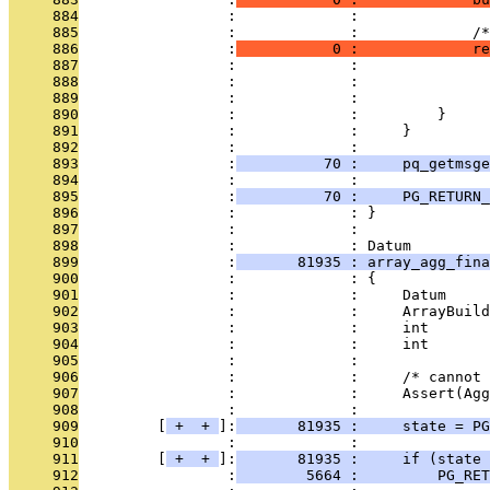
     884
                 :             : 
     885
                 :             :             /*
     886
                 :
           0 :             re
     887
                 :             :               
     888
                 :             :               
     889
                 :             :               
     890
                 :             :         }
     891
                 :             :     }
     892
                 :             : 
     893
                 :
          70 :     pq_getmsge
     894
                 :             : 
     895
                 :
          70 :     PG_RETURN_
     896
                 :             : }
     897
                 :             : 
     898
                 :             : Datum
     899
                 :
       81935 : array_agg_fin
     900
                 :             : {
     901
                 :             :     Datum     
     902
                 :             :     ArrayBuild
     903
                 :             :     int       
     904
                 :             :     int       
     905
                 :             : 
     906
                 :             :     /* cannot 
     907
                 :             :     Assert(Ag
     908
                 :             : 
     909
         [
 + 
 + 
]:
       81935 :     state = PG
     910
                 :             : 
     911
         [
 + 
 + 
]:
       81935 :     if (state 
     912
                 :
        5664 :         PG_RET