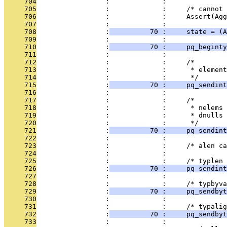
     704
                 :             : 
     705
                 :             :     /* cannot 
     706
                 :             :     Assert(Ag
     707
                 :             : 
     708
                 :
          70 :     state = (A
     709
                 :             : 
     710
                 :
          70 :     pq_beginty
     711
                 :             : 
     712
                 :             :     /*
     713
                 :             :      * element
     714
                 :             :      */
     715
                 :
          70 :     pq_sendint
     716
                 :             : 
     717
                 :             :     /*
     718
                 :             :      * nelems 
     719
                 :             :      * dnulls 
     720
                 :             :      */
     721
                 :
          70 :     pq_sendint
     722
                 :             : 
     723
                 :             :     /* alen ca
     724
                 :             : 
     725
                 :             :     /* typlen 
     726
                 :
          70 :     pq_sendint
     727
                 :             : 
     728
                 :             :     /* typbyva
     729
                 :
          70 :     pq_sendbyt
     730
                 :             : 
     731
                 :             :     /* typalig
     732
                 :
          70 :     pq_sendbyt
     733
                 :             : 