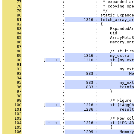
      77
                 :             :  * expanded ar
      78
                 :             :  * copying ope
      79
                 :             :  */
      80
                 :             : static Expande
      81
                 :
        1316 : fetch_array_ar
      82
                 :             : {
      83
                 :             :     ExpandedAr
      84
                 :             :     Oid       
      85
                 :             :     ArrayMetaS
      86
                 :             :     MemoryCont
      87
                 :             : 
      88
                 :             :     /* If firs
      89
                 :
        1316 :     my_extra =
      90
         [
 + 
 + 
]:
        1316 :     if (my_ext
      91
                 :             :     {
      92
                 :             :         my_ex
      93
                 :
         833 :             Me
      94
                 :             :               
      95
                 :
         833 :         my_ext
      96
                 :
         833 :         fcinfo
      97
                 :             :     }
      98
                 :             : 
      99
                 :             :     /* Figure
     100
         [
 + 
 + 
]:
        1316 :     if (!AggCh
     101
                 :
        1236 :         result
     102
                 :             : 
     103
                 :             :     /* Now co
     104
         [
 + 
 + 
]:
        1316 :     if (!PG_AR
     105
                 :             :     {
     106
                 :
        1299 :         Memory