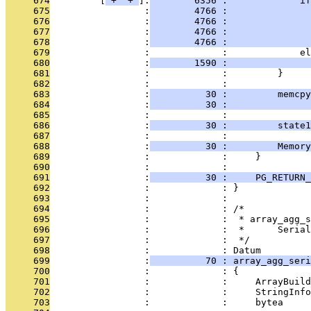
     674
         [
 + 
 + 
]:
        6356 :             i
     675
                 :
        4766 :               
     676
                 :
        4766 :               
     677
                 :
        4766 :               
     678
                 :
        4766 :               
     679
                 :             :             el
     680
                 :
        1590 :               
     681
                 :             :         }
     682
                 :             : 
     683
                 :
          30 :         memcpy
     684
                 :
          30 :               
     685
                 :             : 
     686
                 :
          30 :         state1
     687
                 :             : 
     688
                 :
          30 :         Memory
     689
                 :             :     }
     690
                 :             : 
     691
                 :
          30 :     PG_RETURN_
     692
                 :             : }
     693
                 :             : 
     694
                 :             : /*
     695
                 :             :  * array_agg_s
     696
                 :             :  *      Serial
     697
                 :             :  */
     698
                 :             : Datum
     699
                 :
          70 : array_agg_seri
     700
                 :             : {
     701
                 :             :     ArrayBuild
     702
                 :             :     StringInfo
     703
                 :             :     bytea     