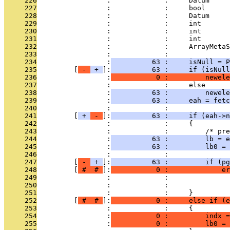
     226
                 :             :     Datum     
     227
                 :             :     bool      
     228
                 :             :     Datum     
     229
                 :             :     int       
     230
                 :             :     int       
     231
                 :             :     int       
     232
                 :             :     ArrayMetaS
     233
                 :             : 
     234
                 :
          63 :     isNull = P
     235
         [
 - 
 + 
]:
          63 :     if (isNull
     236
                 :
           0 :         newele
     237
                 :             :     else
     238
                 :
          63 :         newele
     239
                 :
          63 :     eah = fetc
     240
                 :             : 
     241
         [
 + 
 - 
]:
          63 :     if (eah->n
     242
                 :             :     {
     243
                 :             :         /* pre
     244
                 :
          63 :         lb = e
     245
                 :
          63 :         lb0 = 
     246
                 :             : 
     247
         [
 - 
 + 
]:
          63 :         if (pg
     248
         [
 # 
 # 
]:
           0 :             er
     249
                 :             :               
     250
                 :             :               
     251
                 :             :     }
     252
         [
 # 
 # 
]:
           0 :     else if (e
     253
                 :             :     {
     254
                 :
           0 :         indx =
     255
                 :
           0 :         lb0 = 