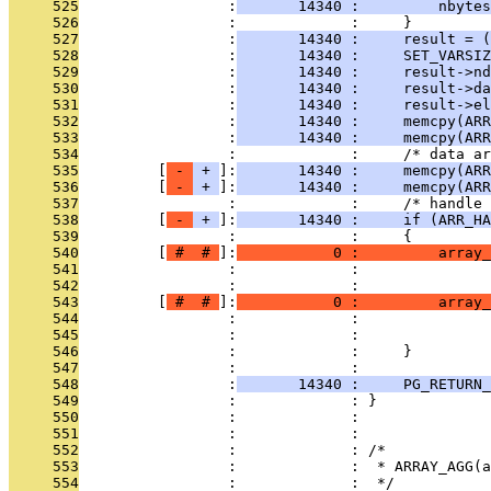
     525
                 :
       14340 :         nbytes
     526
                 :             :     }
     527
                 :
       14340 :     result = (
     528
                 :
       14340 :     SET_VARSIZ
     529
                 :
       14340 :     result->nd
     530
                 :
       14340 :     result->da
     531
                 :
       14340 :     result->el
     532
                 :
       14340 :     memcpy(ARR
     533
                 :
       14340 :     memcpy(ARR
     534
                 :             :     /* data a
     535
         [
 - 
 + 
]:
       14340 :     memcpy(AR
     536
         [
 - 
 + 
]:
       14340 :     memcpy(ARR
     537
                 :             :     /* handle 
     538
         [
 - 
 + 
]:
       14340 :     if (ARR_HA
     539
                 :             :     {
     540
         [
 # 
 # 
]:
           0 :         array
     541
                 :             :              
     542
                 :             :               
     543
         [
 # 
 # 
]:
           0 :         array_
     544
                 :             :              
     545
                 :             :               
     546
                 :             :     }
     547
                 :             : 
     548
                 :
       14340 :     PG_RETURN_
     549
                 :             : }
     550
                 :             : 
     551
                 :             : 
     552
                 :             : /*
     553
                 :             :  * ARRAY_AGG(a
     554
                 :             :  */