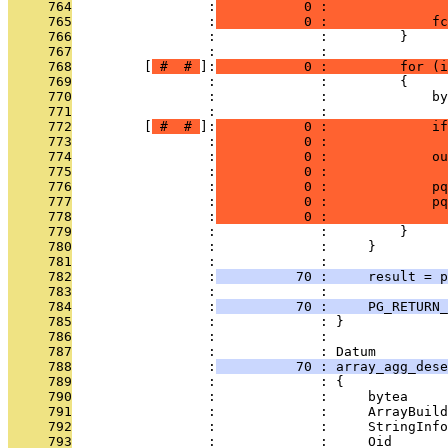
     764
                 :
           0 :               
     765
                 :
           0 :             fc
     766
                 :             :         }
     767
                 :             : 
     768
         [
 # 
 # 
]:
           0 :         for (i
     769
                 :             :         {
     770
                 :             :             by
     771
                 :             : 
     772
         [
 # 
 # 
]:
           0 :             if
     773
                 :
           0 :               
     774
                 :
           0 :             ou
     775
                 :
           0 :               
     776
                 :
           0 :             pq
     777
                 :
           0 :             p
     778
                 :
           0 :               
     779
                 :             :         }
     780
                 :             :     }
     781
                 :             : 
     782
                 :
          70 :     result = p
     783
                 :             : 
     784
                 :
          70 :     PG_RETURN_
     785
                 :             : }
     786
                 :             : 
     787
                 :             : Datum
     788
                 :
          70 : array_agg_dese
     789
                 :             : {
     790
                 :             :     bytea     
     791
                 :             :     ArrayBuild
     792
                 :             :     StringInfo
     793
                 :             :     Oid       