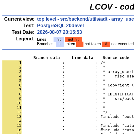
LCOV - cod
Current view:
top level
-
src/backend/utils/adt
- array_use
Test:
PostgreSQL 20devel
Test Date:
2026-08-07 20:15:53
Legend:
Lines:
hit
not hit
Branches:
+
taken
-
not taken
#
not executed
             Branch data     Line data    Source code
       1
                 :             : /*------------
       2
                 :             :  *
       3
                 :             :  * array_userf
       4
                 :             :  *    Misc use
       5
                 :             :  *
       6
                 :             :  * Copyright (
       7
                 :             :  *
       8
                 :             :  * IDENTIFICAT
       9
                 :             :  *    src/back
      10
                 :             :  *
      11
                 :             :  *------------
      12
                 :             :  */
      13
                 :             : #include "post
      14
                 :             : 
      15
                 :             : #include "cata
      16
                 :             : #include "cata