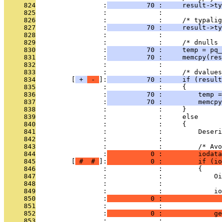
     824
                 :
          70 :     result->ty
     825
                 :             : 
     826
                 :             :     /* typalig
     827
                 :
          70 :     result->ty
     828
                 :             : 
     829
                 :             :     /* dnulls 
     830
                 :
          70 :     temp = pq_
     831
                 :
          70 :     memcpy(res
     832
                 :             : 
     833
                 :             :     /* dvalue
     834
         [
 + 
 - 
]:
          70 :     if (result
     835
                 :             :     {
     836
                 :
          70 :         temp =
     837
                 :
          70 :         memcpy
     838
                 :             :     }
     839
                 :             :     else
     840
                 :             :     {
     841
                 :             :         Deseri
     842
                 :             : 
     843
                 :             :         /* Avo
     844
                 :
           0 :         iodata
     845
         [
 # 
 # 
]:
           0 :         if (io
     846
                 :             :         {
     847
                 :             :             Oi
     848
                 :             : 
     849
                 :             :             io
     850
                 :
           0 :               
     851
                 :             :               
     852
                 :
           0 :             ge
     853
                 :             :              