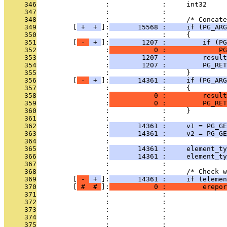
     346
                 :             :     int32     
     347
                 :             : 
     348
                 :             :     /* Concate
     349
         [
 + 
 + 
]:
       15568 :     if (PG_ARG
     350
                 :             :     {
     351
         [
 - 
 + 
]:
        1207 :         if (PG
     352
                 :
           0 :             PG
     353
                 :
        1207 :         result
     354
                 :
        1207 :         PG_RET
     355
                 :             :     }
     356
         [
 - 
 + 
]:
       14361 :     if (PG_ARG
     357
                 :             :     {
     358
                 :
           0 :         result
     359
                 :
           0 :         PG_RET
     360
                 :             :     }
     361
                 :             : 
     362
                 :
       14361 :     v1 = PG_GE
     363
                 :
       14361 :     v2 = PG_GE
     364
                 :             : 
     365
                 :
       14361 :     element_ty
     366
                 :
       14361 :     element_ty
     367
                 :             : 
     368
                 :             :     /* Check 
     369
         [
 - 
 + 
]:
       14361 :     if (elemen
     370
         [
 # 
 # 
]:
           0 :         erepor
     371
                 :             :               
     372
                 :             :               
     373
                 :             :               
     374
                 :             :               
     375
                 :             :               