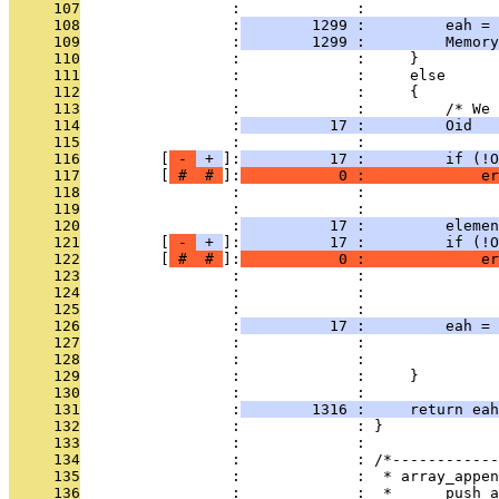
     107
                 :             : 
     108
                 :
        1299 :         eah = 
     109
                 :
        1299 :         Memory
     110
                 :             :     }
     111
                 :             :     else
     112
                 :             :     {
     113
                 :             :         /* We 
     114
                 :
          17 :         Oid  
     115
                 :             : 
     116
         [
 - 
 + 
]:
          17 :         if (!O
     117
         [
 # 
 # 
]:
           0 :             er
     118
                 :             :               
     119
                 :             :               
     120
                 :
          17 :         eleme
     121
         [
 - 
 + 
]:
          17 :         if (!O
     122
         [
 # 
 # 
]:
           0 :             er
     123
                 :             :              
     124
                 :             :               
     125
                 :             : 
     126
                 :
          17 :         eah = 
     127
                 :             :               
     128
                 :             :               
     129
                 :             :     }
     130
                 :             : 
     131
                 :
        1316 :     return eah
     132
                 :             : }
     133
                 :             : 
     134
                 :             : /*------------
     135
                 :             :  * array_appen
     136
                 :             :  *      push a