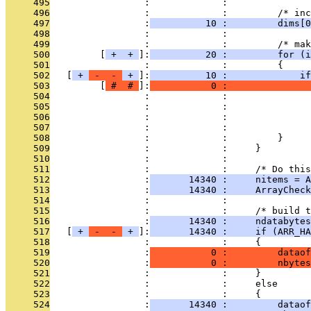
     495
                 :             : 
     496
                 :             :         /* inc
     497
                 :
          10 :         dims[0
     498
                 :             : 
     499
                 :             :         /* mak
     500
         [
 + 
 + 
]:
          20 :         for (i
     501
                 :             :         {
     502
   [
 + 
 - 
 - 
 + 
]:
          10 :             if
     503
         [
 # 
 # 
]:
           0 :               
     504
                 :             :               
     505
                 :             :               
     506
                 :             :               
     507
                 :             :               
     508
                 :             :         }
     509
                 :             :     }
     510
                 :             : 
     511
                 :             :     /* Do thi
     512
                 :
       14340 :     nitems = A
     513
                 :
       14340 :     ArrayCheck
     514
                 :             : 
     515
                 :             :     /* build t
     516
                 :
       14340 :     ndatabytes
     517
   [
 + 
 - 
 - 
 + 
]:
       14340 :     if (ARR_HA
     518
                 :             :     {
     519
                 :
           0 :         dataof
     520
                 :
           0 :         nbytes
     521
                 :             :     }
     522
                 :             :     else
     523
                 :             :     {
     524
                 :
       14340 :         dataof