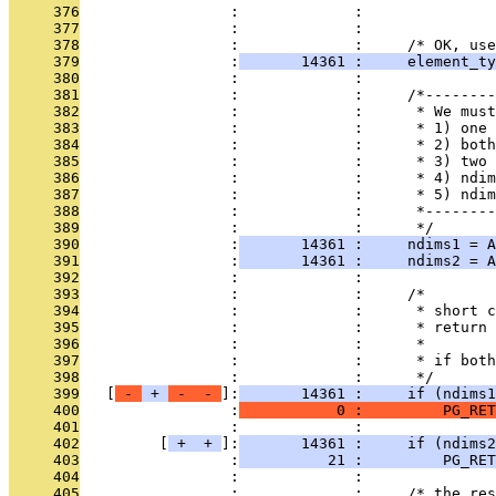
     376
                 :             :               
     377
                 :             : 
     378
                 :             :     /* OK, use
     379
                 :
       14361 :     element_ty
     380
                 :             : 
     381
                 :             :     /*--------
     382
                 :             :      * We must
     383
                 :             :      * 1) one 
     384
                 :             :      * 2) both
     385
                 :             :      * 3) two 
     386
                 :             :      * 4) ndim
     387
                 :             :      * 5) ndim
     388
                 :             :      *--------
     389
                 :             :      */
     390
                 :
       14361 :     ndims1 = A
     391
                 :
       14361 :     ndims2 = A
     392
                 :             : 
     393
                 :             :     /*
     394
                 :             :      * short c
     395
                 :             :      * return 
     396
                 :             :      *
     397
                 :             :      * if bot
     398
                 :             :      */
     399
   [
 - 
 + 
 - 
 - 
]:
       14361 :     if (ndims1
     400
                 :
           0 :         PG_RET
     401
                 :             : 
     402
         [
 + 
 + 
]:
       14361 :     if (ndims2
     403
                 :
          21 :         PG_RET
     404
                 :             : 
     405
                 :             :     /* the res