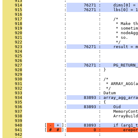
     913
                 :             : 
     914
                 :
       76271 :     dims[0] = 
     915
                 :
       76271 :     lbs[0] = 1
     916
                 :             : 
     917
                 :             :     /*
     918
                 :             :      * Make th
     919
                 :             :      * sometim
     920
                 :             :      * nodeAgg
     921
                 :             :      * so.
     922
                 :             :      */
     923
                 :
       76271 :     result = m
     924
                 :             :               
     925
                 :             :               
     926
                 :             : 
     927
                 :
       76271 :     PG_RETURN_
     928
                 :             : }
     929
                 :             : 
     930
                 :             : /*
     931
                 :             :  * ARRAY_AGG(a
     932
                 :             :  */
     933
                 :             : Datum
     934
                 :
       83893 : array_agg_arra
     935
                 :             : {
     936
                 :
       83893 :     Oid       
     937
                 :             :     MemoryCont
     938
                 :             :     ArrayBuild
     939
                 :             : 
     940
         [
 - 
 + 
]:
       83893 :     if (arg1_t
     941
         [
 # 
 # 
]:
           0 :         erepor
     942
                 :             :               