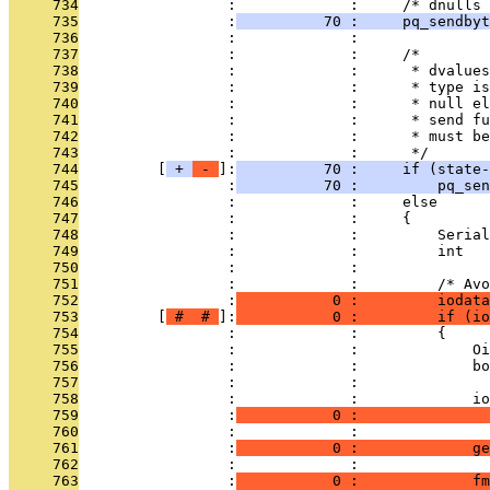
     734
                 :             :     /* dnulls 
     735
                 :
          70 :     pq_sendbyt
     736
                 :             : 
     737
                 :             :     /*
     738
                 :             :      * dvalues
     739
                 :             :      * type is
     740
                 :             :      * null el
     741
                 :             :      * send fu
     742
                 :             :      * must be
     743
                 :             :      */
     744
         [
 + 
 - 
]:
          70 :     if (state-
     745
                 :
          70 :         pq_sen
     746
                 :             :     else
     747
                 :             :     {
     748
                 :             :         Serial
     749
                 :             :         int   
     750
                 :             : 
     751
                 :             :         /* Avo
     752
                 :
           0 :         iodata
     753
         [
 # 
 # 
]:
           0 :         if (io
     754
                 :             :         {
     755
                 :             :             Oi
     756
                 :             :             b
     757
                 :             : 
     758
                 :             :             i
     759
                 :
           0 :               
     760
                 :             :               
     761
                 :
           0 :             ge
     762
                 :             :               
     763
                 :
           0 :             f