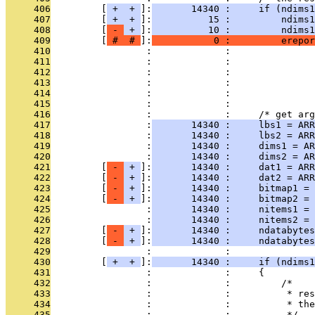
     406
         [
 + 
 + 
]:
       14340 :     if (ndims1
     407
         [
 + 
 + 
]:
          15 :         ndims1
     408
         [
 - 
 + 
]:
          10 :         ndims1
     409
         [
 # 
 # 
]:
           0 :         erepor
     410
                 :             :              
     411
                 :             :               
     412
                 :             :               
     413
                 :             :               
     414
                 :             :               
     415
                 :             : 
     416
                 :             :     /* get arg
     417
                 :
       14340 :     lbs1 = ARR
     418
                 :
       14340 :     lbs2 = ARR
     419
                 :
       14340 :     dims1 = AR
     420
                 :
       14340 :     dims2 = AR
     421
         [
 - 
 + 
]:
       14340 :     dat1 = ARR
     422
         [
 - 
 + 
]:
       14340 :     dat2 = ARR
     423
         [
 - 
 + 
]:
       14340 :     bitmap1 = 
     424
         [
 - 
 + 
]:
       14340 :     bitmap2 = 
     425
                 :
       14340 :     nitems1 = 
     426
                 :
       14340 :     nitems2 = 
     427
         [
 - 
 + 
]:
       14340 :     ndatabytes
     428
         [
 - 
 + 
]:
       14340 :     ndatabytes
     429
                 :             : 
     430
         [
 + 
 + 
]:
       14340 :     if (ndims1
     431
                 :             :     {
     432
                 :             :         /*
     433
                 :             :          * res
     434
                 :             :          * the
     435
                 :             :          */