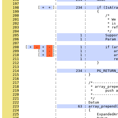
     197
                 :             : 
     198
         [
 + 
 + 
]:
         234 :     if (IsA(ra
     199
                 :             :     {
     200
                 :             :         /*
     201
                 :             :          * We 
     202
                 :             :          * is 
     203
                 :             :          * ref
     204
                 :             :          */
     205
                 :
           1 :         Suppor
     206
                 :
           1 :         Param 
     207
                 :             : 
     208
   [
 + 
 - 
 + 
 - 
]:
           1 :         if (ar
     209
         [
 + 
 - 
]:
           1 :             ar
     210
         [
 + 
 - 
]:
           1 :             ar
     211
                 :
           1 :             re
     212
                 :             :     }
     213
                 :             : 
     214
                 :
         234 :     PG_RETURN_
     215
                 :             : }
     216
                 :             : 
     217
                 :             : /*------------
     218
                 :             :  * array_prepe
     219
                 :             :  *      push a
     220
                 :             :  *------------
     221
                 :             :  */
     222
                 :             : Datum
     223
                 :
          63 : array_prepend(
     224
                 :             : {
     225
                 :             :     ExpandedAr