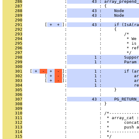
     286
                 :
          43 : array_prepend_
     287
                 :             : {
     288
                 :
          43 :     Node      
     289
                 :
          43 :     Node      
     290
                 :             : 
     291
         [
 + 
 + 
]:
          43 :     if (IsA(ra
     292
                 :             :     {
     293
                 :             :         /*
     294
                 :             :          * We 
     295
                 :             :          * is 
     296
                 :             :          * ref
     297
                 :             :          */
     298
                 :
           1 :         Suppor
     299
                 :
           1 :         Param 
     300
                 :             : 
     301
   [
 + 
 - 
 + 
 - 
]:
           1 :         if (ar
     302
         [
 + 
 - 
]:
           1 :             ar
     303
         [
 + 
 - 
]:
           1 :             ar
     304
                 :
           1 :             re
     305
                 :             :     }
     306
                 :             : 
     307
                 :
          43 :     PG_RETURN_
     308
                 :             : }
     309
                 :             : 
     310
                 :             : /*------------
     311
                 :             :  * array_cat :
     312
                 :             :  *      concat
     313
                 :             :  *      push 
     314
                 :             :  *------------
     315
                 :             :  */