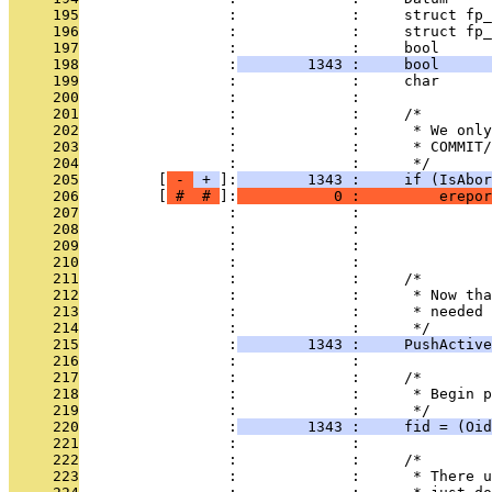
     195
                 :             :     struct fp_
     196
                 :             :     struct fp_
     197
                 :             :     bool      
     198
                 :
        1343 :     bool     
     199
                 :             :     char      
     200
                 :             : 
     201
                 :             :     /*
     202
                 :             :      * We only
     203
                 :             :      * COMMIT/
     204
                 :             :      */
     205
         [
 - 
 + 
]:
        1343 :     if (IsAbor
     206
         [
 # 
 # 
]:
           0 :         erepor
     207
                 :             :               
     208
                 :             :               
     209
                 :             :               
     210
                 :             : 
     211
                 :             :     /*
     212
                 :             :      * Now tha
     213
                 :             :      * needed 
     214
                 :             :      */
     215
                 :
        1343 :     PushActive
     216
                 :             : 
     217
                 :             :     /*
     218
                 :             :      * Begin p
     219
                 :             :      */
     220
                 :
        1343 :     fid = (Oid
     221
                 :             : 
     222
                 :             :     /*
     223
                 :             :      * There u