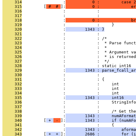
     314
                 :
           0 :         case 2
     315
         [
 # 
 # 
]:
           0 :             er
     316
                 :             :               
     317
                 :             :               
     318
                 :
           0 :             br
     319
                 :             :     }
     320
                 :
        1343 : }
     321
                 :             : 
     322
                 :             : /*
     323
                 :             :  * Parse funct
     324
                 :             :  *
     325
                 :             :  * Argument va
     326
                 :             :  * is returned
     327
                 :             :  */
     328
                 :             : static int16
     329
                 :
        1343 : parse_fcall_ar
     330
                 :             :              
     331
                 :             : {
     332
                 :             :     int       
     333
                 :             :     int       
     334
                 :             :     int       
     335
                 :
        1343 :     int16     
     336
                 :             :     StringInfo
     337
                 :             : 
     338
                 :             :     /* Get the
     339
                 :
        1343 :     numAFormat
     340
         [
 + 
 - 
]:
        1343 :     if (numAFo
     341
                 :             :     {
     342
                 :
        1343 :         aforma
     343
         [
 + 
 + 
]:
        2686 :         for (i