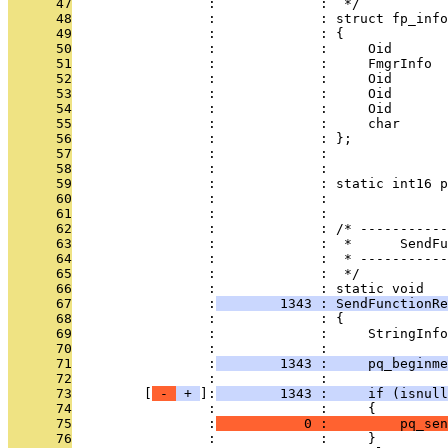
      47
                 :             :  */
      48
                 :             : struct fp_info
      49
                 :             : {
      50
                 :             :     Oid       
      51
                 :             :     FmgrInfo  
      52
                 :             :     Oid       
      53
                 :             :     Oid       
      54
                 :             :     Oid       
      55
                 :             :     char      
      56
                 :             : };
      57
                 :             : 
      58
                 :             : 
      59
                 :             : static int16 p
      60
                 :             :               
      61
                 :             : 
      62
                 :             : /* -----------
      63
                 :             :  *      SendFu
      64
                 :             :  * -----------
      65
                 :             :  */
      66
                 :             : static void
      67
                 :
        1343 : SendFunctionRe
      68
                 :             : {
      69
                 :             :     StringInfo
      70
                 :             : 
      71
                 :
        1343 :     pq_beginme
      72
                 :             : 
      73
         [
 - 
 + 
]:
        1343 :     if (isnull
      74
                 :             :     {
      75
                 :
           0 :         pq_sen
      76
                 :             :     }