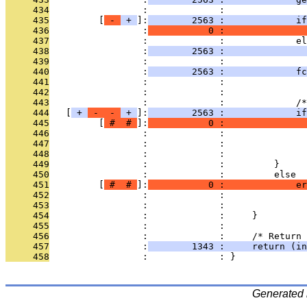
     434
                 :             : 
     435
         [
 - 
 + 
]:
        2563 :             if
     436
                 :
           0 :               
     437
                 :             :             el
     438
                 :
        2563 :               
     439
                 :             : 
     440
                 :
        2563 :             fc
     441
                 :             :               
     442
                 :             : 
     443
                 :             :             /*
     444
   [
 + 
 - 
 - 
 + 
]:
        2563 :             if
     445
         [
 # 
 # 
]:
           0 :               
     446
                 :             :               
     447
                 :             :               
     448
                 :             :               
     449
                 :             :         }
     450
                 :             :         else
     451
         [
 # 
 # 
]:
           0 :             er
     452
                 :             :               
     453
                 :             :               
     454
                 :             :     }
     455
                 :             : 
     456
                 :             :     /* Return 
     457
                 :
        1343 :     return (in
     458
                 :             : }
Generated 