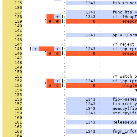
     135
                 :
        1343 :     fip->funci
     136
                 :             : 
     137
                 :
        1343 :     func_htp =
     138
         [
 - 
 + 
]:
        1343 :     if (!HeapT
     139
         [
 # 
 # 
]:
           0 :         erepor
     140
                 :             :               
     141
                 :             :               
     142
                 :
        1343 :     pp = (Form
     143
                 :             : 
     144
                 :             :     /* reject 
     145
   [
 + 
 - 
 - 
 + 
]:
        1343 :     if (pp->pr
     146
         [
 # 
 # 
]:
           0 :         erepor
     147
                 :             :              
     148
                 :             :               
     149
                 :             :               
     150
                 :             : 
     151
                 :             :     /* watch o
     152
         [
 - 
 + 
]:
        1343 :     if (pp->pr
     153
         [
 # 
 # 
]:
           0 :         elog(E
     154
                 :             :              N
     155
                 :             : 
     156
                 :
        1343 :     fip->names
     157
                 :
        1343 :     fip->retty
     158
                 :
        1343 :     memcpy(fip
     159
                 :
        1343 :     strlcpy(fi
     160
                 :             : 
     161
                 :
        1343 :     ReleaseSys
     162
                 :             : 
     163
                 :
        1343 :     fmgr_info(
     164
                 :             : 