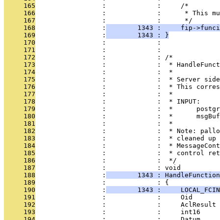
     165
                 :             :     /*
     166
                 :             :      * This mu
     167
                 :             :      */
     168
                 :
        1343 :     fip->funci
     169
                 :
        1343 : }
     170
                 :             : 
     171
                 :             : 
     172
                 :             : /*
     173
                 :             :  * HandleFunct
     174
                 :             :  *
     175
                 :             :  * Server side
     176
                 :             :  * This corres
     177
                 :             :  *
     178
                 :             :  * INPUT:
     179
                 :             :  *      postgr
     180
                 :             :  *      msgBuf
     181
                 :             :  *
     182
                 :             :  * Note: pallo
     183
                 :             :  * cleaned up 
     184
                 :             :  * MessageCont
     185
                 :             :  * control ret
     186
                 :             :  */
     187
                 :             : void
     188
                 :
        1343 : HandleFunctio
     189
                 :             : {
     190
                 :
        1343 :     LOCAL_FCI
     191
                 :             :     Oid       
     192
                 :             :     AclResult 
     193
                 :             :     int16     
     194
                 :             :     Datum     