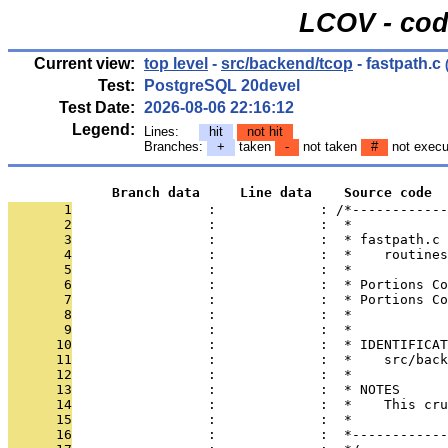
LCOV - cod
Current view:
top level
-
src/backend/tcop
- fastpath.c
(
Test:
PostgreSQL 20devel
Test Date:
2026-08-06 22:16:12
Legend:
Lines:
hit
not hit
Branches:
+
taken
-
not taken
#
not execu
             Branch data     Line data    Source code
       1
                 :             : /*------------
       2
                 :             :  *
       3
                 :             :  * fastpath.c
       4
                 :             :  *    routines
       5
                 :             :  *
       6
                 :             :  * Portions Co
       7
                 :             :  * Portions Co
       8
                 :             :  *
       9
                 :             :  *
      10
                 :             :  * IDENTIFICAT
      11
                 :             :  *    src/back
      12
                 :             :  *
      13
                 :             :  * NOTES
      14
                 :             :  *    This cru
      15
                 :             :  *
      16
                 :             :  *------------