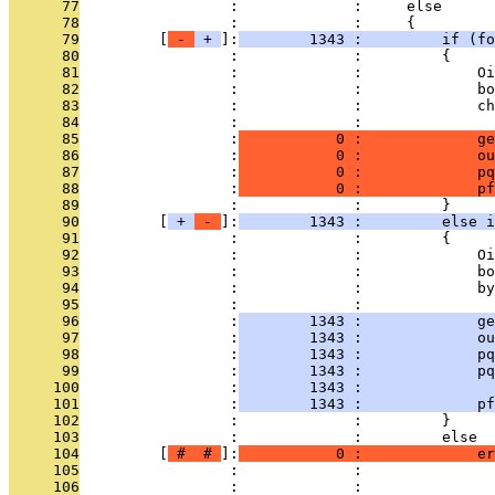
      77
                 :             :     else
      78
                 :             :     {
      79
         [
 - 
 + 
]:
        1343 :         if (fo
      80
                 :             :         {
      81
                 :             :             Oi
      82
                 :             :             b
      83
                 :             :             ch
      84
                 :             : 
      85
                 :
           0 :             ge
      86
                 :
           0 :             ou
      87
                 :
           0 :             pq
      88
                 :
           0 :             pf
      89
                 :             :         }
      90
         [
 + 
 - 
]:
        1343 :         else i
      91
                 :             :         {
      92
                 :             :             Oi
      93
                 :             :             b
      94
                 :             :             by
      95
                 :             : 
      96
                 :
        1343 :             ge
      97
                 :
        1343 :             ou
      98
                 :
        1343 :             pq
      99
                 :
        1343 :             p
     100
                 :
        1343 :               
     101
                 :
        1343 :             pf
     102
                 :             :         }
     103
                 :             :         else
     104
         [
 # 
 # 
]:
           0 :             er
     105
                 :             :               
     106
                 :             :               