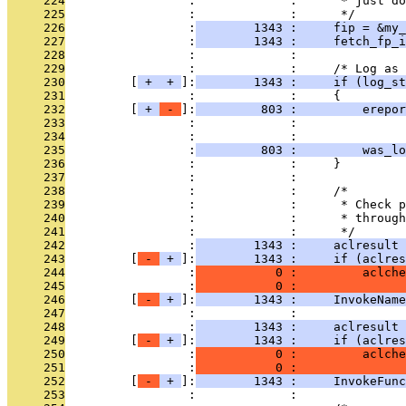
     224
                 :             :      * just do
     225
                 :             :      */
     226
                 :
        1343 :     fip = &my_
     227
                 :
        1343 :     fetch_fp_i
     228
                 :             : 
     229
                 :             :     /* Log as 
     230
         [
 + 
 + 
]:
        1343 :     if (log_st
     231
                 :             :     {
     232
         [
 + 
 - 
]:
         803 :         erepor
     233
                 :             :               
     234
                 :             :               
     235
                 :
         803 :         was_lo
     236
                 :             :     }
     237
                 :             : 
     238
                 :             :     /*
     239
                 :             :      * Check p
     240
                 :             :      * through
     241
                 :             :      */
     242
                 :
        1343 :     aclresult 
     243
         [
 - 
 + 
]:
        1343 :     if (aclres
     244
                 :
           0 :         aclche
     245
                 :
           0 :               
     246
         [
 - 
 + 
]:
        1343 :     InvokeNam
     247
                 :             : 
     248
                 :
        1343 :     aclresult 
     249
         [
 - 
 + 
]:
        1343 :     if (aclres
     250
                 :
           0 :         aclche
     251
                 :
           0 :               
     252
         [
 - 
 + 
]:
        1343 :     InvokeFun
     253
                 :             : 