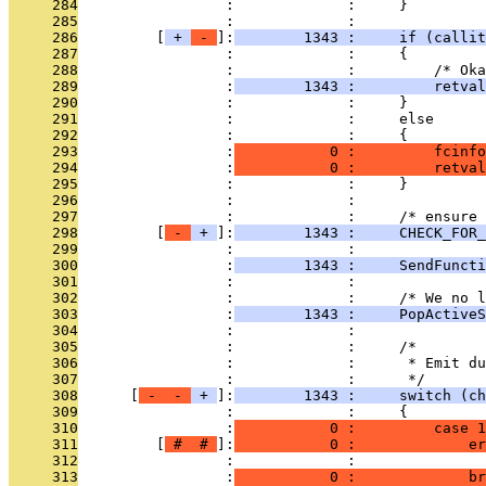
     284
                 :             :     }
     285
                 :             : 
     286
         [
 + 
 - 
]:
        1343 :     if (callit
     287
                 :             :     {
     288
                 :             :         /* Oka
     289
                 :
        1343 :         retval
     290
                 :             :     }
     291
                 :             :     else
     292
                 :             :     {
     293
                 :
           0 :         fcinfo
     294
                 :
           0 :         retval
     295
                 :             :     }
     296
                 :             : 
     297
                 :             :     /* ensure 
     298
         [
 - 
 + 
]:
        1343 :     CHECK_FOR_
     299
                 :             : 
     300
                 :
        1343 :     SendFuncti
     301
                 :             : 
     302
                 :             :     /* We no l
     303
                 :
        1343 :     PopActiveS
     304
                 :             : 
     305
                 :             :     /*
     306
                 :             :      * Emit du
     307
                 :             :      */
     308
      [
 - 
 - 
 + 
]:
        1343 :     switch (ch
     309
                 :             :     {
     310
                 :
           0 :         case 1
     311
         [
 # 
 # 
]:
           0 :             er
     312
                 :             :               
     313
                 :
           0 :             br