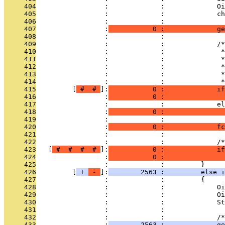
     404
                 :             :             Oi
     405
                 :             :             ch
     406
                 :             : 
     407
                 :
           0 :             ge
     408
                 :             : 
     409
                 :             :             /*
     410
                 :             :              *
     411
                 :             :              *
     412
                 :             :              *
     413
                 :             :              *
     414
                 :             :              *
     415
         [
 # 
 # 
]:
           0 :             if
     416
                 :
           0 :               
     417
                 :             :             el
     418
                 :
           0 :               
     419
                 :             : 
     420
                 :
           0 :             fc
     421
                 :             :               
     422
                 :             :             /*
     423
   [
 # 
 # 
 # 
 # 
]:
           0 :             if
     424
                 :
           0 :               
     425
                 :             :         }
     426
         [
 + 
 - 
]:
        2563 :         else i
     427
                 :             :         {
     428
                 :             :             Oi
     429
                 :             :             Oi
     430
                 :             :             St
     431
                 :             : 
     432
                 :             :             /*
     433
                 :
        2563 :             ge