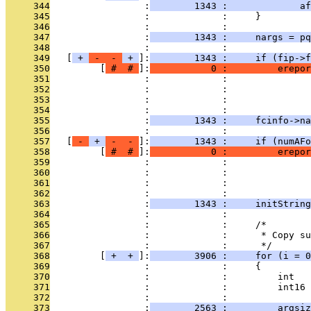
     344
                 :
        1343 :             af
     345
                 :             :     }
     346
                 :             : 
     347
                 :
        1343 :     nargs = pq
     348
                 :             : 
     349
   [
 + 
 - 
 - 
 + 
]:
        1343 :     if (fip->f
     350
         [
 # 
 # 
]:
           0 :         erepor
     351
                 :             :               
     352
                 :             :               
     353
                 :             :               
     354
                 :             : 
     355
                 :
        1343 :     fcinfo->na
     356
                 :             : 
     357
   [
 - 
 + 
 - 
 - 
]:
        1343 :     if (numAFo
     358
         [
 # 
 # 
]:
           0 :         erepor
     359
                 :             :               
     360
                 :             :               
     361
                 :             :              
     362
                 :             : 
     363
                 :
        1343 :     initString
     364
                 :             : 
     365
                 :             :     /*
     366
                 :             :      * Copy su
     367
                 :             :      */
     368
         [
 + 
 + 
]:
        3906 :     for (i = 0
     369
                 :             :     {
     370
                 :             :         int   
     371
                 :             :         int16 
     372
                 :             : 
     373
                 :
        2563 :         argsiz