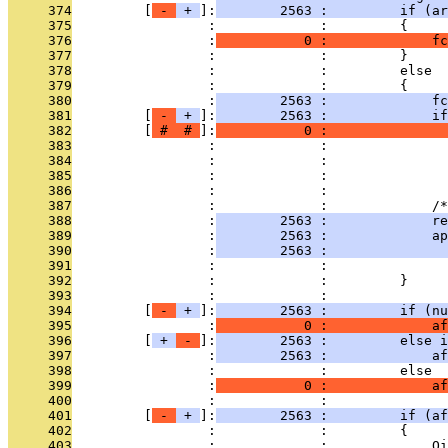
     374
         [
 - 
 + 
]:
        2563 :         if (ar
     375
                 :             :         {
     376
                 :
           0 :             fc
     377
                 :             :         }
     378
                 :             :         else
     379
                 :             :         {
     380
                 :
        2563 :             fc
     381
         [
 - 
 + 
]:
        2563 :             if
     382
         [
 # 
 # 
]:
           0 :               
     383
                 :             :               
     384
                 :             :               
     385
                 :             :               
     386
                 :             : 
     387
                 :             :             /*
     388
                 :
        2563 :             r
     389
                 :
        2563 :             ap
     390
                 :
        2563 :               
     391
                 :             :               
     392
                 :             :         }
     393
                 :             : 
     394
         [
 - 
 + 
]:
        2563 :         if (nu
     395
                 :
           0 :             af
     396
         [
 + 
 - 
]:
        2563 :         else i
     397
                 :
        2563 :             af
     398
                 :             :         else
     399
                 :
           0 :             a
     400
                 :             : 
     401
         [
 - 
 + 
]:
        2563 :         if (af
     402
                 :             :         {
     403
                 :             :             Oi