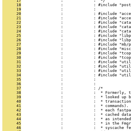
      17
                 :             :  */
      18
                 :             : #include "post
      19
                 :             : 
      20
                 :             : #include "acce
      21
                 :             : #include "acce
      22
                 :             : #include "cata
      23
                 :             : #include "cata
      24
                 :             : #include "cata
      25
                 :             : #include "libp
      26
                 :             : #include "libp
      27
                 :             : #include "mb/p
      28
                 :             : #include "misc
      29
                 :             : #include "tcop
      30
                 :             : #include "tcop
      31
                 :             : #include "util
      32
                 :             : #include "util
      33
                 :             : #include "util
      34
                 :             : #include "util
      35
                 :             : 
      36
                 :             : 
      37
                 :             : /*
      38
                 :             :  * Formerly, t
      39
                 :             :  * looked up b
      40
                 :             :  * transaction
      41
                 :             :  * commands). 
      42
                 :             :  * each fastpa
      43
                 :             :  * cached data
      44
                 :             :  * as intended
      45
                 :             :  * in the Fmgr
      46
                 :             :  * syscache fe