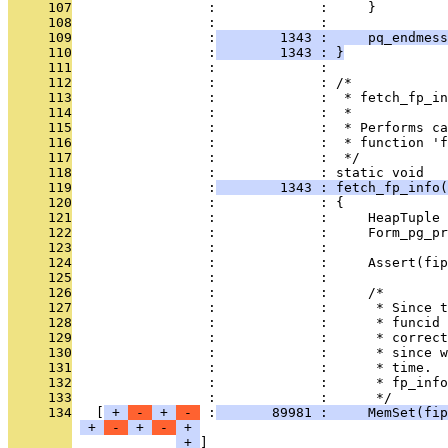
     107
                 :             :     }
     108
                 :             : 
     109
                 :
        1343 :     pq_endmess
     110
                 :
        1343 : }
     111
                 :             : 
     112
                 :             : /*
     113
                 :             :  * fetch_fp_in
     114
                 :             :  *
     115
                 :             :  * Performs ca
     116
                 :             :  * function 'f
     117
                 :             :  */
     118
                 :             : static void
     119
                 :
        1343 : fetch_fp_info(
     120
                 :             : {
     121
                 :             :     HeapTuple 
     122
                 :             :     Form_pg_pr
     123
                 :             : 
     124
                 :             :     Assert(fip
     125
                 :             : 
     126
                 :             :     /*
     127
                 :             :      * Since t
     128
                 :             :      * funcid 
     129
                 :             :      * correct
     130
                 :             :      * since w
     131
                 :             :      * time.  
     132
                 :             :      * fp_info
     133
                 :             :      */
     134
   [
 + 
 - 
 + 
 - 
 :
       89981 :     MemSet(fip
 + 
 - 
 + 
 - 
 + 
 + 