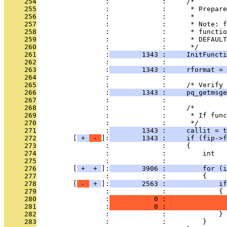
     254
                 :             :     /*
     255
                 :             :      * Prepare
     256
                 :             :      *
     257
                 :             :      * Note: f
     258
                 :             :      * functio
     259
                 :             :      * DEFAULT
     260
                 :             :      */
     261
                 :
        1343 :     InitFuncti
     262
                 :             : 
     263
                 :
        1343 :     rformat = 
     264
                 :             : 
     265
                 :             :     /* Verify 
     266
                 :
        1343 :     pq_getmsge
     267
                 :             : 
     268
                 :             :     /*
     269
                 :             :      * If func
     270
                 :             :      */
     271
                 :
        1343 :     callit = t
     272
         [
 + 
 - 
]:
        1343 :     if (fip->f
     273
                 :             :     {
     274
                 :             :         int   
     275
                 :             : 
     276
         [
 + 
 + 
]:
        3906 :         for (i
     277
                 :             :         {
     278
         [
 - 
 + 
]:
        2563 :             if
     279
                 :             :             {
     280
                 :
           0 :               
     281
                 :
           0 :               
     282
                 :             :             }
     283
                 :             :         }