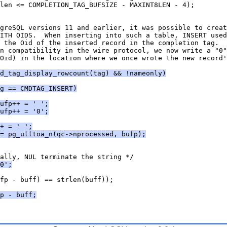
len <= COMPLETION_TAG_BUFSIZE - MAXINT8LEN - 4);
greSQL versions 11 and earlier, it was possible to creat
ITH OIDS.  When inserting into such a table, INSERT used
 the Oid of the inserted record in the completion tag.  
n compatibility in the wire protocol, we now write a "0"
Oid) in the location where we once wrote the new record'
d_tag_display_rowcount(tag) && !nameonly)
g == CMDTAG_INSERT)
ufp++ = ' ';
ufp++ = '0';
+ = ' ';
= pg_ulltoa_n(qc->nprocessed, bufp);
ally, NUL terminate the string */
0';
fp - buff) == strlen(buff));
p - buff;