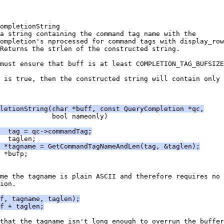
ompletionString
a string containing the command tag name with the
ompletion's nprocessed for command tags with display_row
Returns the strlen of the constructed string.
must ensure that buff is at least COMPLETION_TAG_BUFSIZE
 is true, then the constructed string will contain only 
letionString(char *buff, const QueryCompletion *qc,
             bool nameonly)
  tag = qc->commandTag;
  taglen;
 *tagname = GetCommandTagNameAndLen(tag, &taglen);
 *bufp;
me the tagname is plain ASCII and therefore requires no 
ion.
f, tagname, taglen);
f + taglen;
that the tagname isn't long enough to overrun the buffer