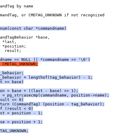
andTag by name
mandTag, or CMDTAG_UNKNOWN if not recognized
num(const char *commandname)
andTagBehavior *base,
 *last,
 *position;
  result;
ndname == NULL || *commandname == '\0')
 CMDTAG_UNKNOWN;
_behavior;
_behavior + lengthof(tag_behavior) - 1;
t >= base)
on = base + ((last - base) >> 1);
 = pg_strcasecmp(commandname, position->name);
sult == 0)
turn (CommandTag) (position - tag_behavior);
f (result < 0)
st = position - 1;
se = position + 1;
TAG_UNKNOWN;