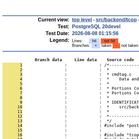
Current view:
top level
-
src/backend/tcop
Test:
PostgreSQL 20devel
Test Date:
2026-08-08 01:15:56
Legend:
Lines:
hit
not hit
Branches:
+
taken
-
not take
             Branch data     Line data    Source code
       1
                 :             : /*------------
       2
                 :             :  *
       3
                 :             :  * cmdtag.c
       4
                 :             :  *    Data and
       5
                 :             :  *
       6
                 :             :  * Portions Co
       7
                 :             :  * Portions Co
       8
                 :             :  *
       9
                 :             :  * IDENTIFICAT
      10
                 :             :  *    src/back
      11
                 :             :  *
      12
                 :             :  *------------
      13
                 :             :  */
      14
                 :             : #include "post
      15
                 :             : 
      16
                 :             : #include "tcop