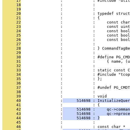
      17
                 :             : #include "util
      18
                 :             : 
      19
                 :             : 
      20
                 :             : typedef struct
      21
                 :             : {
      22
                 :             :     const char
      23
                 :             :     const uint
      24
                 :             :     const bool
      25
                 :             :     const bool
      26
                 :             :     const bool
      27
                 :             :               
      28
                 :             : } CommandTagBe
      29
                 :             : 
      30
                 :             : #define PG_CMD
      31
                 :             :     { name, (u
      32
                 :             : 
      33
                 :             : static const C
      34
                 :             : #include "tcop
      35
                 :             : };
      36
                 :             : 
      37
                 :             : #undef PG_CMDT
      38
                 :             : 
      39
                 :             : void
      40
                 :
      514698 : InitializeQuer
      41
                 :             : {
      42
                 :
      514698 :     qc->comman
      43
                 :
      514698 :     qc->nproce
      44
                 :
      514698 : }
      45
                 :             : 
      46
                 :             : const char *