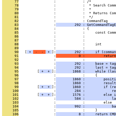
      77
                 :             : /*
      78
                 :             :  * Search Comm
      79
                 :             :  *
      80
                 :             :  * Returns Com
      81
                 :             :  */
      82
                 :             : CommandTag
      83
                 :
         292 : GetCommandTagE
      84
                 :             : {
      85
                 :             :     const Comm
      86
                 :             :               
      87
                 :             :               
      88
                 :             :     int       
      89
                 :             : 
      90
   [
 + 
 - 
 - 
 + 
]:
         292 :     if (comma
      91
                 :
           0 :         return
      92
                 :             : 
      93
                 :
         292 :     base = tag
      94
                 :
         292 :     last = tag
      95
         [
 + 
 + 
]:
        1868 :     while (las
      96
                 :             :     {
      97
                 :
        1860 :         positi
      98
                 :
        1860 :         result
      99
         [
 + 
 + 
]:
        1860 :         if (re
     100
                 :
         284 :             re
     101
         [
 + 
 + 
]:
        1576 :         else i
     102
                 :
         584 :             la
     103
                 :             :         else
     104
                 :
         992 :             ba
     105
                 :             :     }
     106
                 :
           8 :     return CMD