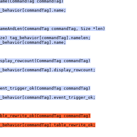
Name(CommandTag commandTag)
_behavior[commandTag].name;
ameAndLen(CommandTag commandTag, Size *len)
ze) tag_behavior[commandTag].namelen;
_behavior[commandTag].name;
splay_rowcount(CommandTag commandTag)
_behavior[commandTag].display_rowcount;
ent_trigger_ok(CommandTag commandTag)
_behavior[commandTag].event_trigger_ok;
ble_rewrite_ok(CommandTag commandTag)
_behavior[commandTag].table_rewrite_ok;