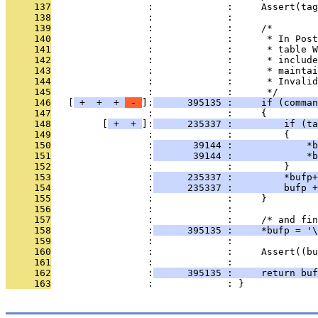
     137
                 :             :     Assert(tag
     138
                 :             : 
     139
                 :             :     /*
     140
                 :             :      * In Post
     141
                 :             :      * table W
     142
                 :             :      * include
     143
                 :             :      * maintai
     144
                 :             :      * Invalid
     145
                 :             :      */
     146
   [
 + 
 + 
 + 
 - 
]:
      395135 :     if (comman
     147
                 :             :     {
     148
         [
 + 
 + 
]:
      235337 :         if (ta
     149
                 :             :         {
     150
                 :
       39144 :             *b
     151
                 :
       39144 :             *b
     152
                 :             :         }
     153
                 :
      235337 :         *bufp+
     154
                 :
      235337 :         bufp +
     155
                 :             :     }
     156
                 :             : 
     157
                 :             :     /* and fin
     158
                 :
      395135 :     *bufp = '\
     159
                 :             : 
     160
                 :             :     Assert((bu
     161
                 :             : 
     162
                 :
      395135 :     return buf
     163
                 :             : }