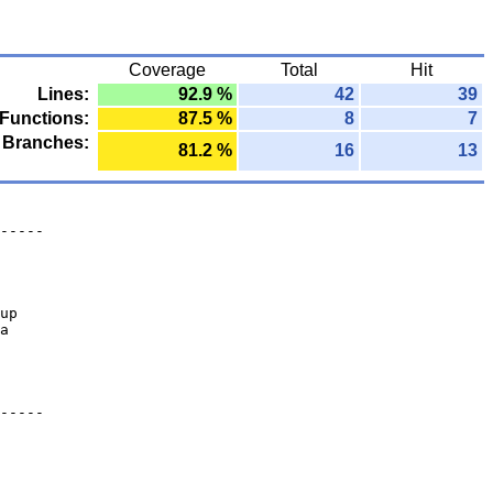
Coverage
Total
Hit
Lines:
92.9 %
42
39
Functions:
87.5 %
8
7
Branches:
81.2 %
16
13
-----
up
a
-----