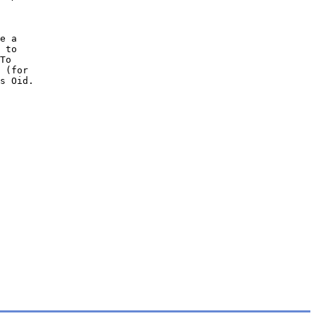
e a
 to
To
 (for
s Oid.