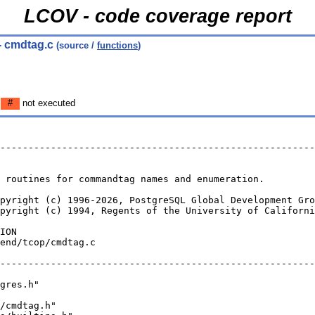
LCOV - code coverage report
- cmdtag.c
(source /
functions
)
n
#
not executed
--------------------------------------------------------
 routines for commandtag names and enumeration.
pyright (c) 1996-2026, PostgreSQL Global Development Gro
pyright (c) 1994, Regents of the University of Californi
ION
end/tcop/cmdtag.c
--------------------------------------------------------
gres.h"
/cmdtag.h"