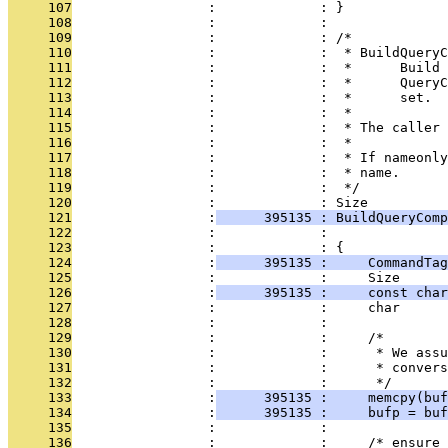
     107
                 :             : }
     108
                 :             : 
     109
                 :             : /*
     110
                 :             :  * BuildQueryC
     111
                 :             :  *      Build 
     112
                 :             :  *      QueryC
     113
                 :             :  *      set.  
     114
                 :             :  *
     115
                 :             :  * The caller 
     116
                 :             :  *
     117
                 :             :  * If nameonly
     118
                 :             :  * name.
     119
                 :             :  */
     120
                 :             : Size
     121
                 :
      395135 : BuildQueryComp
     122
                 :             :               
     123
                 :             : {
     124
                 :
      395135 :     CommandTag
     125
                 :             :     Size      
     126
                 :
      395135 :     const char
     127
                 :             :     char      
     128
                 :             : 
     129
                 :             :     /*
     130
                 :             :      * We assu
     131
                 :             :      * convers
     132
                 :             :      */
     133
                 :
      395135 :     memcpy(buf
     134
                 :
      395135 :     bufp = buf
     135
                 :             : 
     136
                 :             :     /* ensure 