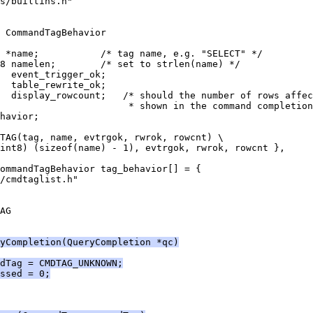
s/builtins.h"
 CommandTagBehavior
 *name;           /* tag name, e.g. "SELECT" */
8 namelen;        /* set to strlen(name) */
  event_trigger_ok;
  table_rewrite_ok;
  display_rowcount;   /* should the number of rows affec
                       * shown in the command completion
havior;
TAG(tag, name, evtrgok, rwrok, rowcnt) \
int8) (sizeof(name) - 1), evtrgok, rwrok, rowcnt },
ommandTagBehavior tag_behavior[] = {
/cmdtaglist.h"
AG
yCompletion(QueryCompletion *qc)
dTag = CMDTAG_UNKNOWN;
ssed = 0;