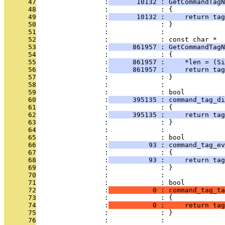
      47
                 :
       10132 : GetCommandTag
      48
                 :             : {
      49
                 :
       10132 :     return tag
      50
                 :             : }
      51
                 :             : 
      52
                 :             : const char *
      53
                 :
      861957 : GetCommandTagN
      54
                 :             : {
      55
                 :
      861957 :     *len = (Si
      56
                 :
      861957 :     return tag
      57
                 :             : }
      58
                 :             : 
      59
                 :             : bool
      60
                 :
      395135 : command_tag_di
      61
                 :             : {
      62
                 :
      395135 :     return tag
      63
                 :             : }
      64
                 :             : 
      65
                 :             : bool
      66
                 :
          93 : command_tag_ev
      67
                 :             : {
      68
                 :
          93 :     return tag
      69
                 :             : }
      70
                 :             : 
      71
                 :             : bool
      72
                 :
           0 : command_tag_ta
      73
                 :             : {
      74
                 :
           0 :     return tag
      75
                 :             : }
      76
                 :             : 