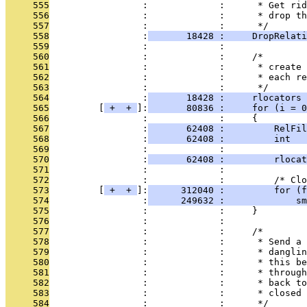
     555
                 :             :      * Get rid
     556
                 :             :      * drop th
     557
                 :             :      */
     558
                 :
       18428 :     DropRelati
     559
                 :             : 
     560
                 :             :     /*
     561
                 :             :      * create 
     562
                 :             :      * each re
     563
                 :             :      */
     564
                 :
       18428 :     rlocators 
     565
         [
 + 
 + 
]:
       80836 :     for (i = 0
     566
                 :             :     {
     567
                 :
       62408 :         RelFil
     568
                 :
       62408 :         int   
     569
                 :             : 
     570
                 :
       62408 :         rlocat
     571
                 :             : 
     572
                 :             :         /* Clo
     573
         [
 + 
 + 
]:
      312040 :         for (f
     574
                 :
      249632 :             sm
     575
                 :             :     }
     576
                 :             : 
     577
                 :             :     /*
     578
                 :             :      * Send a 
     579
                 :             :      * danglin
     580
                 :             :      * this be
     581
                 :             :      * through
     582
                 :             :      * back to
     583
                 :             :      * closed 
     584
                 :             :      */