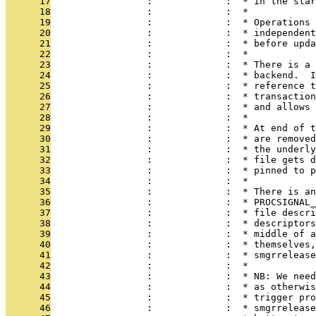
      17
                 :             :  * in the star
      18
                 :             :  *
      19
                 :             :  * Operations 
      20
                 :             :  * independent
      21
                 :             :  * before upda
      22
                 :             :  *
      23
                 :             :  * There is a 
      24
                 :             :  * backend.  I
      25
                 :             :  * reference t
      26
                 :             :  * transaction
      27
                 :             :  * and allows 
      28
                 :             :  *
      29
                 :             :  * At end of t
      30
                 :             :  * are removed
      31
                 :             :  * the underly
      32
                 :             :  * file gets d
      33
                 :             :  * pinned to p
      34
                 :             :  *
      35
                 :             :  * There is an
      36
                 :             :  * PROCSIGNAL_
      37
                 :             :  * file descri
      38
                 :             :  * descriptors
      39
                 :             :  * middle of a
      40
                 :             :  * themselves,
      41
                 :             :  * smgrrelease
      42
                 :             :  *
      43
                 :             :  * NB: We need
      44
                 :             :  * as otherwis
      45
                 :             :  * trigger pro
      46
                 :             :  * smgrrelease