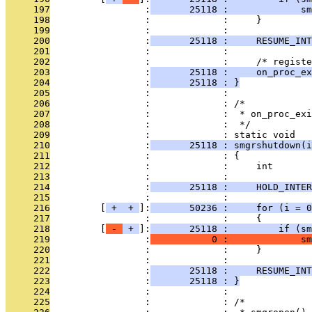
     197
                 :
       25118 :             sm
     198
                 :             :     }
     199
                 :             : 
     200
                 :
       25118 :     RESUME_INT
     201
                 :             : 
     202
                 :             :     /* registe
     203
                 :
       25118 :     on_proc_ex
     204
                 :
       25118 : }
     205
                 :             : 
     206
                 :             : /*
     207
                 :             :  * on_proc_exi
     208
                 :             :  */
     209
                 :             : static void
     210
                 :
       25118 : smgrshutdown(i
     211
                 :             : {
     212
                 :             :     int       
     213
                 :             : 
     214
                 :
       25118 :     HOLD_INTER
     215
                 :             : 
     216
         [
 + 
 + 
]:
       50236 :     for (i = 0
     217
                 :             :     {
     218
         [
 - 
 + 
]:
       25118 :         if (sm
     219
                 :
           0 :             sm
     220
                 :             :     }
     221
                 :             : 
     222
                 :
       25118 :     RESUME_INT
     223
                 :
       25118 : }
     224
                 :             : 
     225
                 :             : /*