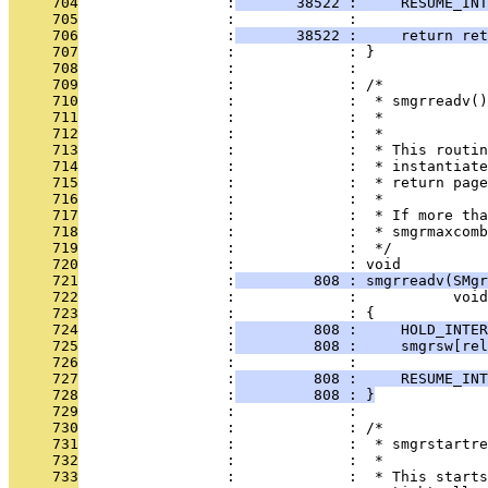
     704
                 :
       38522 :     RESUME_INT
     705
                 :             : 
     706
                 :
       38522 :     return ret
     707
                 :             : }
     708
                 :             : 
     709
                 :             : /*
     710
                 :             :  * smgrreadv()
     711
                 :             :  *            
     712
                 :             :  *
     713
                 :             :  * This routin
     714
                 :             :  * instantiate
     715
                 :             :  * return page
     716
                 :             :  *
     717
                 :             :  * If more tha
     718
                 :             :  * smgrmaxcomb
     719
                 :             :  */
     720
                 :             : void
     721
                 :
         808 : smgrreadv(SMgr
     722
                 :             :           voi
     723
                 :             : {
     724
                 :
         808 :     HOLD_INTER
     725
                 :
         808 :     smgrsw[rel
     726
                 :             :              
     727
                 :
         808 :     RESUME_INT
     728
                 :
         808 : }
     729
                 :             : 
     730
                 :             : /*
     731
                 :             :  * smgrstartre
     732
                 :             :  *
     733
                 :             :  * This starts