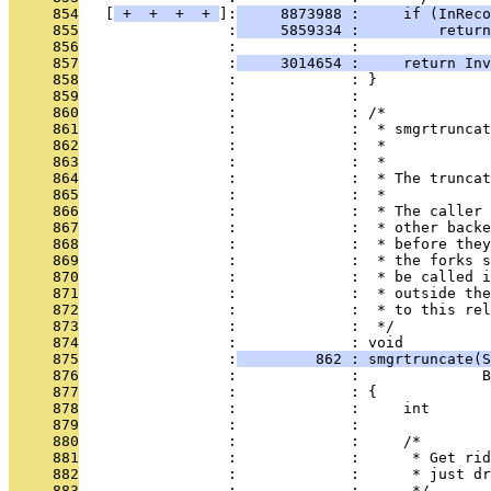
     854
   [
 + 
 + 
 + 
 + 
]:
     8873988 :     if (InReco
     855
                 :
     5859334 :         return
     856
                 :             : 
     857
                 :
     3014654 :     return Inv
     858
                 :             : }
     859
                 :             : 
     860
                 :             : /*
     861
                 :             :  * smgrtruncat
     862
                 :             :  *            
     863
                 :             :  *
     864
                 :             :  * The truncat
     865
                 :             :  *
     866
                 :             :  * The caller 
     867
                 :             :  * other backe
     868
                 :             :  * before they
     869
                 :             :  * the forks s
     870
                 :             :  * be called i
     871
                 :             :  * outside the
     872
                 :             :  * to this rel
     873
                 :             :  */
     874
                 :             : void
     875
                 :
         862 : smgrtruncate(S
     876
                 :             :              B
     877
                 :             : {
     878
                 :             :     int       
     879
                 :             : 
     880
                 :             :     /*
     881
                 :             :      * Get rid
     882
                 :             :      * just dr
     883
                 :             :      */