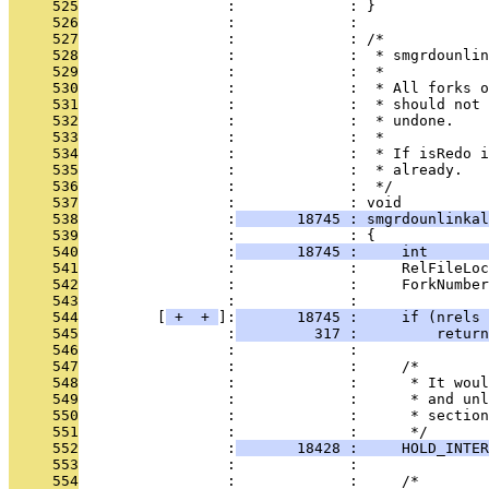
     525
                 :             : }
     526
                 :             : 
     527
                 :             : /*
     528
                 :             :  * smgrdounlin
     529
                 :             :  *
     530
                 :             :  * All forks o
     531
                 :             :  * should not 
     532
                 :             :  * undone.
     533
                 :             :  *
     534
                 :             :  * If isRedo i
     535
                 :             :  * already.
     536
                 :             :  */
     537
                 :             : void
     538
                 :
       18745 : smgrdounlinkal
     539
                 :             : {
     540
                 :
       18745 :     int       
     541
                 :             :     RelFileLo
     542
                 :             :     ForkNumber
     543
                 :             : 
     544
         [
 + 
 + 
]:
       18745 :     if (nrels 
     545
                 :
         317 :         return
     546
                 :             : 
     547
                 :             :     /*
     548
                 :             :      * It woul
     549
                 :             :      * and unl
     550
                 :             :      * section
     551
                 :             :      */
     552
                 :
       18428 :     HOLD_INTER
     553
                 :             : 
     554
                 :             :     /*