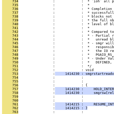
     734
                 :             :  * `ioh` all p
     735
                 :             :  *
     736
                 :             :  * Completion 
     737
                 :             :  * successfull
     738
                 :             :  * blocks not 
     739
                 :             :  * the full nb
     740
                 :             :  * level of bl
     741
                 :             :  *
     742
                 :             :  * Compared to
     743
                 :             :  * - Partial r
     744
                 :             :  *   unread bl
     745
                 :             :  * - smgr will
     746
                 :             :  *   responsib
     747
                 :             :  *   the IO re
     748
                 :             :  *   PGAIO_RS_
     749
                 :             :  * - Under Val
     750
                 :             :  *   DEFINED, 
     751
                 :             :  */
     752
                 :             : void
     753
                 :
     1414230 : smgrstartreadv
     754
                 :             :               
     755
                 :             :               
     756
                 :             : {
     757
                 :
     1414230 :     HOLD_INTER
     758
                 :
     1414230 :     smgrsw[rel
     759
                 :             :               
     760
                 :             :               
     761
                 :
     1414215 :     RESUME_INT
     762
                 :
     1414215 : }
     763
                 :             : 