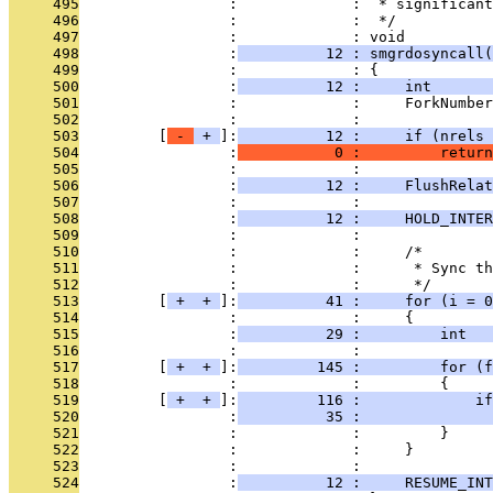
     495
                 :             :  * significant
     496
                 :             :  */
     497
                 :             : void
     498
                 :
          12 : smgrdosyncall(
     499
                 :             : {
     500
                 :
          12 :     int       
     501
                 :             :     ForkNumber
     502
                 :             : 
     503
         [
 - 
 + 
]:
          12 :     if (nrels 
     504
                 :
           0 :         return
     505
                 :             : 
     506
                 :
          12 :     FlushRelat
     507
                 :             : 
     508
                 :
          12 :     HOLD_INTER
     509
                 :             : 
     510
                 :             :     /*
     511
                 :             :      * Sync th
     512
                 :             :      */
     513
         [
 + 
 + 
]:
          41 :     for (i = 0
     514
                 :             :     {
     515
                 :
          29 :         int   
     516
                 :             : 
     517
         [
 + 
 + 
]:
         145 :         for (f
     518
                 :             :         {
     519
         [
 + 
 + 
]:
         116 :             if
     520
                 :
          35 :               
     521
                 :             :         }
     522
                 :             :     }
     523
                 :             : 
     524
                 :
          12 :     RESUME_INT