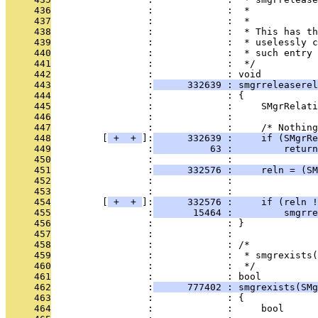
     436
                 :             :  *            
     437
                 :             :  *
     438
                 :             :  * This has th
     439
                 :             :  * uselessly c
     440
                 :             :  * such entry 
     441
                 :             :  */
     442
                 :             : void
     443
                 :
      332639 : smgrreleaserel
     444
                 :             : {
     445
                 :             :     SMgrRelati
     446
                 :             : 
     447
                 :             :     /* Nothing
     448
         [
 + 
 + 
]:
      332639 :     if (SMgrRe
     449
                 :
          63 :         return
     450
                 :             : 
     451
                 :
      332576 :     reln = (SM
     452
                 :             :               
     453
                 :             :               
     454
         [
 + 
 + 
]:
      332576 :     if (reln !
     455
                 :
       15464 :         smgrre
     456
                 :             : }
     457
                 :             : 
     458
                 :             : /*
     459
                 :             :  * smgrexists(
     460
                 :             :  */
     461
                 :             : bool
     462
                 :
      777402 : smgrexists(SMg
     463
                 :             : {
     464
                 :             :     bool      