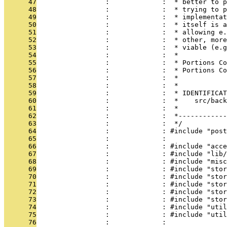
      47
                 :             :  * better to p
      48
                 :             :  * trying to p
      49
                 :             :  * implementat
      50
                 :             :  * itself is a
      51
                 :             :  * allowing e.
      52
                 :             :  * other, more
      53
                 :             :  * viable (e.g
      54
                 :             :  *
      55
                 :             :  * Portions Co
      56
                 :             :  * Portions Co
      57
                 :             :  *
      58
                 :             :  *
      59
                 :             :  * IDENTIFICAT
      60
                 :             :  *    src/bac
      61
                 :             :  *
      62
                 :             :  *------------
      63
                 :             :  */
      64
                 :             : #include "post
      65
                 :             : 
      66
                 :             : #include "acce
      67
                 :             : #include "lib/
      68
                 :             : #include "misc
      69
                 :             : #include "stor
      70
                 :             : #include "stor
      71
                 :             : #include "stor
      72
                 :             : #include "stor
      73
                 :             : #include "stor
      74
                 :             : #include "util
      75
                 :             : #include "util
      76
                 :             : 