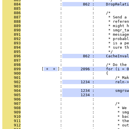
     884
                 :
         862 :     DropRelati
     885
                 :             : 
     886
                 :             :     /*
     887
                 :             :      * Send a 
     888
                 :             :      * referen
     889
                 :             :      * might h
     890
                 :             :      * smgr_ta
     891
                 :             :      * message
     892
                 :             :      * probabl
     893
                 :             :      * is a pe
     894
                 :             :      * sure th
     895
                 :             :      */
     896
                 :
         862 :     CacheInval
     897
                 :             : 
     898
                 :             :     /* Do the 
     899
         [
 + 
 + 
]:
        2096 :     for (i = 0
     900
                 :             :     {
     901
                 :             :         /* Mak
     902
                 :
        1234 :         reln->
     903
                 :             : 
     904
                 :
        1234 :         smgrsw
     905
                 :
        1234 :               
     906
                 :             : 
     907
                 :             :         /*
     908
                 :             :          * We 
     909
                 :             :          * smg
     910
                 :             :          * bac
     911
                 :             :          * the
     912
                 :             :          * ou