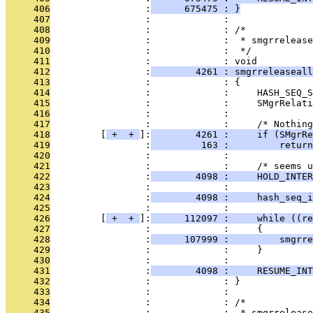
     406
                 :
      675475 : }
     407
                 :             : 
     408
                 :             : /*
     409
                 :             :  * smgrrelease
     410
                 :             :  */
     411
                 :             : void
     412
                 :
        4261 : smgrreleaseall
     413
                 :             : {
     414
                 :             :     HASH_SEQ_S
     415
                 :             :     SMgrRelati
     416
                 :             : 
     417
                 :             :     /* Nothing
     418
         [
 + 
 + 
]:
        4261 :     if (SMgrRe
     419
                 :
         163 :         return
     420
                 :             : 
     421
                 :             :     /* seems u
     422
                 :
        4098 :     HOLD_INTER
     423
                 :             : 
     424
                 :
        4098 :     hash_seq_i
     425
                 :             : 
     426
         [
 + 
 + 
]:
      112097 :     while ((re
     427
                 :             :     {
     428
                 :
      107999 :         smgrre
     429
                 :             :     }
     430
                 :             : 
     431
                 :
        4098 :     RESUME_INT
     432
                 :             : }
     433
                 :             : 
     434
                 :             : /*
     435
                 :             :  * smgrrelease