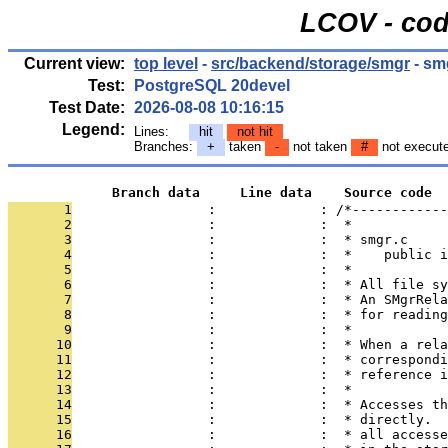
LCOV - cod
Current view:
top level
-
src/backend/storage/smgr
- sm
Test:
PostgreSQL 20devel
Test Date:
2026-08-08 10:16:15
Legend:
Lines:
hit
not hit
Branches:
+
taken
-
not taken
#
not execut
             Branch data     Line data    Source code
       1
                 :             : /*------------
       2
                 :             :  *
       3
                 :             :  * smgr.c
       4
                 :             :  *    public i
       5
                 :             :  *
       6
                 :             :  * All file sy
       7
                 :             :  * An SMgrRela
       8
                 :             :  * for reading
       9
                 :             :  *
      10
                 :             :  * When a rela
      11
                 :             :  * correspondi
      12
                 :             :  * reference i
      13
                 :             :  *
      14
                 :             :  * Accesses th
      15
                 :             :  * directly.  
      16
                 :             :  * all accesse