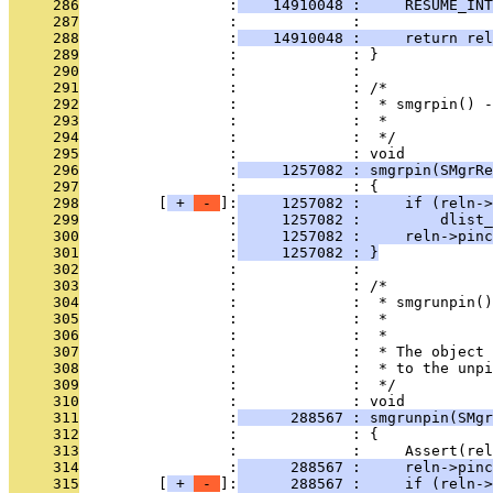
     286
                 :
    14910048 :     RESUME_INT
     287
                 :             : 
     288
                 :
    14910048 :     return rel
     289
                 :             : }
     290
                 :             : 
     291
                 :             : /*
     292
                 :             :  * smgrpin() -
     293
                 :             :  *            
     294
                 :             :  */
     295
                 :             : void
     296
                 :
     1257082 : smgrpin(SMgrRe
     297
                 :             : {
     298
         [
 + 
 - 
]:
     1257082 :     if (reln->
     299
                 :
     1257082 :         dlist_
     300
                 :
     1257082 :     reln->pinc
     301
                 :
     1257082 : }
     302
                 :             : 
     303
                 :             : /*
     304
                 :             :  * smgrunpin()
     305
                 :             :  *            
     306
                 :             :  *
     307
                 :             :  * The object 
     308
                 :             :  * to the unpi
     309
                 :             :  */
     310
                 :             : void
     311
                 :
      288567 : smgrunpin(SMgr
     312
                 :             : {
     313
                 :             :     Assert(rel
     314
                 :
      288567 :     reln->pinc
     315
         [
 + 
 - 
]:
      288567 :     if (reln->