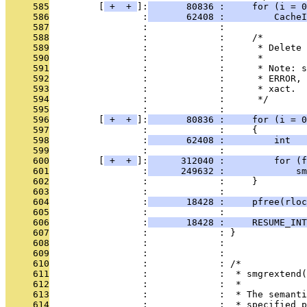
     585
         [
 + 
 + 
]:
       80836 :     for (i = 0
     586
                 :
       62408 :         CacheI
     587
                 :             : 
     588
                 :             :     /*
     589
                 :             :      * Delete 
     590
                 :             :      *
     591
                 :             :      * Note: s
     592
                 :             :      * ERROR, 
     593
                 :             :      * xact.
     594
                 :             :      */
     595
                 :             : 
     596
         [
 + 
 + 
]:
       80836 :     for (i = 0
     597
                 :             :     {
     598
                 :
       62408 :         int   
     599
                 :             : 
     600
         [
 + 
 + 
]:
      312040 :         for (f
     601
                 :
      249632 :             sm
     602
                 :             :     }
     603
                 :             : 
     604
                 :
       18428 :     pfree(rloc
     605
                 :             : 
     606
                 :
       18428 :     RESUME_INT
     607
                 :             : }
     608
                 :             : 
     609
                 :             : 
     610
                 :             : /*
     611
                 :             :  * smgrextend(
     612
                 :             :  *
     613
                 :             :  * The semanti
     614
                 :             :  * specified p