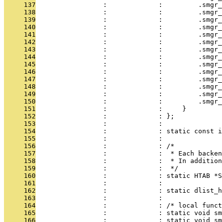
     137
                 :             :         .smgr_
     138
                 :             :         .smgr_
     139
                 :             :         .smgr_
     140
                 :             :         .smgr_
     141
                 :             :         .smgr_
     142
                 :             :         .smgr_
     143
                 :             :         .smgr_
     144
                 :             :         .smgr_
     145
                 :             :         .smgr_
     146
                 :             :         .smgr_
     147
                 :             :         .smgr_
     148
                 :             :         .smgr_
     149
                 :             :         .smgr_
     150
                 :             :         .smgr_
     151
                 :             :     }
     152
                 :             : };
     153
                 :             : 
     154
                 :             : static const i
     155
                 :             : 
     156
                 :             : /*
     157
                 :             :  * Each backen
     158
                 :             :  * In addition
     159
                 :             :  */
     160
                 :             : static HTAB *
     161
                 :             : 
     162
                 :             : static dlist_h
     163
                 :             : 
     164
                 :             : /* local funct
     165
                 :             : static void s
     166
                 :             : static void sm