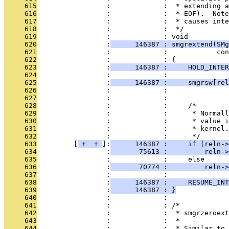
     615
                 :             :  * extending a
     616
                 :             :  * EOF).  Note
     617
                 :             :  * causes inte
     618
                 :             :  */
     619
                 :             : void
     620
                 :
      146387 : smgrextend(SMg
     621
                 :             :            co
     622
                 :             : {
     623
                 :
      146387 :     HOLD_INTER
     624
                 :             : 
     625
                 :
      146387 :     smgrsw[rel
     626
                 :             :               
     627
                 :             : 
     628
                 :             :     /*
     629
                 :             :      * Normall
     630
                 :             :      * value i
     631
                 :             :      * kernel.
     632
                 :             :      */
     633
         [
 + 
 + 
]:
      146387 :     if (reln->
     634
                 :
       75613 :         reln->
     635
                 :             :     else
     636
                 :
       70774 :         reln->
     637
                 :             : 
     638
                 :
      146387 :     RESUME_INT
     639
                 :
      146387 : }
     640
                 :             : 
     641
                 :             : /*
     642
                 :             :  * smgrzeroext
     643
                 :             :  *
     644
                 :             :  * Similar to 