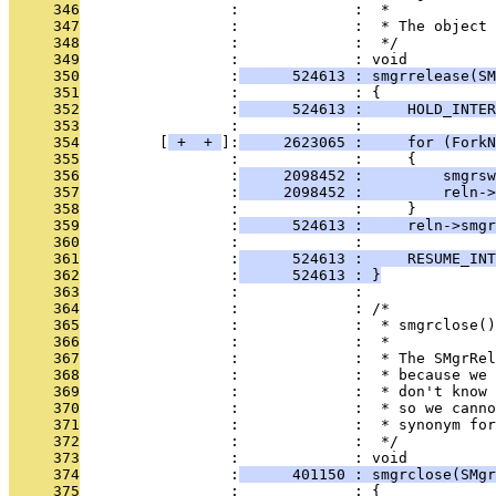
     346
                 :             :  *
     347
                 :             :  * The object 
     348
                 :             :  */
     349
                 :             : void
     350
                 :
      524613 : smgrrelease(SM
     351
                 :             : {
     352
                 :
      524613 :     HOLD_INTER
     353
                 :             : 
     354
         [
 + 
 + 
]:
     2623065 :     for (ForkN
     355
                 :             :     {
     356
                 :
     2098452 :         smgrsw
     357
                 :
     2098452 :         reln->
     358
                 :             :     }
     359
                 :
      524613 :     reln->smgr
     360
                 :             : 
     361
                 :
      524613 :     RESUME_INT
     362
                 :
      524613 : }
     363
                 :             : 
     364
                 :             : /*
     365
                 :             :  * smgrclose()
     366
                 :             :  *
     367
                 :             :  * The SMgrRel
     368
                 :             :  * because we 
     369
                 :             :  * don't know 
     370
                 :             :  * so we canno
     371
                 :             :  * synonym for
     372
                 :             :  */
     373
                 :             : void
     374
                 :
      401150 : smgrclose(SMgr
     375
                 :             : {