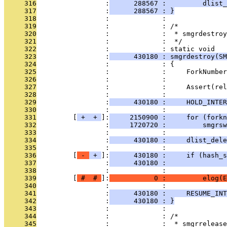
     316
                 :
      288567 :         dlist_
     317
                 :
      288567 : }
     318
                 :             : 
     319
                 :             : /*
     320
                 :             :  * smgrdestroy
     321
                 :             :  */
     322
                 :             : static void
     323
                 :
      430180 : smgrdestroy(SM
     324
                 :             : {
     325
                 :             :     ForkNumber
     326
                 :             : 
     327
                 :             :     Assert(rel
     328
                 :             : 
     329
                 :
      430180 :     HOLD_INTER
     330
                 :             : 
     331
         [
 + 
 + 
]:
     2150900 :     for (forkn
     332
                 :
     1720720 :         smgrsw
     333
                 :             : 
     334
                 :
      430180 :     dlist_dele
     335
                 :             : 
     336
         [
 - 
 + 
]:
      430180 :     if (hash_s
     337
                 :
      430180 :               
     338
                 :             :               
     339
         [
 # 
 # 
]:
           0 :         elog(E
     340
                 :             : 
     341
                 :
      430180 :     RESUME_INT
     342
                 :
      430180 : }
     343
                 :             : 
     344
                 :             : /*
     345
                 :             :  * smgrrelease