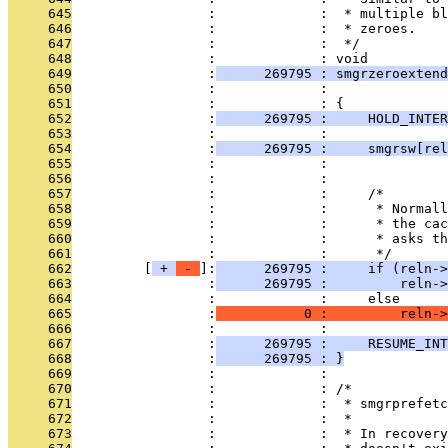
     645
                 :             :  * multiple bl
     646
                 :             :  * zeroes.
     647
                 :             :  */
     648
                 :             : void
     649
                 :
      269795 : smgrzeroextend
     650
                 :             :               
     651
                 :             : {
     652
                 :
      269795 :     HOLD_INTER
     653
                 :             : 
     654
                 :
      269795 :     smgrsw[rel
     655
                 :             :               
     656
                 :             : 
     657
                 :             :     /*
     658
                 :             :      * Normall
     659
                 :             :      * the cac
     660
                 :             :      * asks th
     661
                 :             :      */
     662
         [
 + 
 - 
]:
      269795 :     if (reln->
     663
                 :
      269795 :         reln->
     664
                 :             :     else
     665
                 :
           0 :         reln->
     666
                 :             : 
     667
                 :
      269795 :     RESUME_INT
     668
                 :
      269795 : }
     669
                 :             : 
     670
                 :             : /*
     671
                 :             :  * smgrprefetc
     672
                 :             :  *
     673
                 :             :  * In recovery