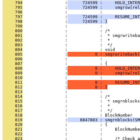
     794
                 :
      724599 :     HOLD_INTER
     795
                 :
      724599 :     smgrsw[rel
     796
                 :             :               
     797
                 :
      724599 :     RESUME_INT
     798
                 :
      724599 : }
     799
                 :             : 
     800
                 :             : /*
     801
                 :             :  * smgrwriteba
     802
                 :             :  *            
     803
                 :             :  */
     804
                 :             : void
     805
                 :
           0 : smgrwriteback(
     806
                 :             :               
     807
                 :             : {
     808
                 :
           0 :     HOLD_INTER
     809
                 :
           0 :     smgrsw[rel
     810
                 :             :               
     811
                 :
           0 :     RESUME_INT
     812
                 :
           0 : }
     813
                 :             : 
     814
                 :             : /*
     815
                 :             :  * smgrnblocks
     816
                 :             :  *            
     817
                 :             :  */
     818
                 :             : BlockNumber
     819
                 :
     8847803 : smgrnblocks(SM
     820
                 :             : {
     821
                 :             :     BlockNumbe
     822
                 :             : 
     823
                 :             :     /* Check a