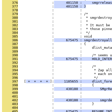
     376
                 :
      401150 :     smgrreleas
     377
                 :
      401150 : }
     378
                 :             : 
     379
                 :             : /*
     380
                 :             :  * smgrdestroy
     381
                 :             :  *
     382
                 :             :  * It must be 
     383
                 :             :  * those pinne
     384
                 :             :  */
     385
                 :             : void
     386
                 :
      675475 : smgrdestroyall
     387
                 :             : {
     388
                 :             :     dlist_muta
     389
                 :             : 
     390
                 :             :     /* seems u
     391
                 :
      675475 :     HOLD_INTER
     392
                 :             : 
     393
                 :             :     /*
     394
                 :             :      * Zap all
     395
                 :             :      * each on
     396
                 :             :      */
     397
   [
 + 
 + 
 + 
 + 
]:
     1105655 :     dlist_fore
     398
                 :             :     {
     399
                 :
      430180 :         SMgrRe
     400
                 :             :               
     401
                 :             : 
     402
                 :
      430180 :         smgrde
     403
                 :             :     }
     404
                 :             : 
     405
                 :
      675475 :     RESUME_INT