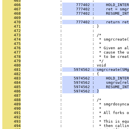
     465
                 :             : 
     466
                 :
      777402 :     HOLD_INTER
     467
                 :
      777402 :     ret = smgr
     468
                 :
      777402 :     RESUME_INT
     469
                 :             : 
     470
                 :
      777402 :     return ret
     471
                 :             : }
     472
                 :             : 
     473
                 :             : /*
     474
                 :             :  * smgrcreate(
     475
                 :             :  *
     476
                 :             :  * Given an al
     477
                 :             :  * cause the u
     478
                 :             :  * to be creat
     479
                 :             :  */
     480
                 :             : void
     481
                 :
     5974562 : smgrcreate(SMg
     482
                 :             : {
     483
                 :
     5974562 :     HOLD_INTER
     484
                 :
     5974562 :     smgrsw[rel
     485
                 :
     5974562 :     RESUME_INT
     486
                 :
     5974562 : }
     487
                 :             : 
     488
                 :             : /*
     489
                 :             :  * smgrdosynca
     490
                 :             :  *
     491
                 :             :  * All forks o
     492
                 :             :  *
     493
                 :             :  * This is equ
     494
                 :             :  * then callin