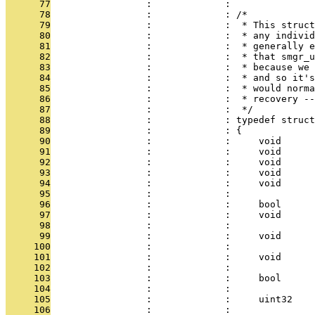
      77
                 :             : 
      78
                 :             : /*
      79
                 :             :  * This struct
      80
                 :             :  * any individ
      81
                 :             :  * generally e
      82
                 :             :  * that smgr_u
      83
                 :             :  * because we 
      84
                 :             :  * and so it's
      85
                 :             :  * would norma
      86
                 :             :  * recovery -
      87
                 :             :  */
      88
                 :             : typedef struct
      89
                 :             : {
      90
                 :             :     void      
      91
                 :             :     void      
      92
                 :             :     void     
      93
                 :             :     void      
      94
                 :             :     void      
      95
                 :             :               
      96
                 :             :     bool      
      97
                 :             :     void      
      98
                 :             :               
      99
                 :             :     void      
     100
                 :             :               
     101
                 :             :     void      
     102
                 :             :               
     103
                 :             :     bool      
     104
                 :             :               
     105
                 :             :     uint32    
     106
                 :             :               