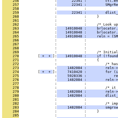
     256
                 :
       22341 :         ctl.en
     257
                 :
       22341 :         SMgrRe
     258
                 :             :               
     259
                 :
       22341 :         dlist_
     260
                 :             :     }
     261
                 :             : 
     262
                 :             :     /* Look up
     263
                 :
    14910048 :     brlocator.
     264
                 :
    14910048 :     brlocator.
     265
                 :
    14910048 :     reln = (SM
     266
                 :             :              
     267
                 :             :               
     268
                 :             : 
     269
                 :             :     /* Initial
     270
         [
 + 
 + 
]:
    14910048 :     if (!found
     271
                 :             :     {
     272
                 :             :         /* has
     273
                 :
     1482084 :         reln->
     274
         [
 + 
 + 
]:
     7410420 :         for (i
     275
                 :
     5928336 :             re
     276
                 :
     1482084 :         reln->
     277
                 :             : 
     278
                 :             :         /* it 
     279
                 :
     1482084 :         reln->
     280
                 :
     1482084 :         dlist_
     281
                 :             : 
     282
                 :             :         /* imp
     283
                 :
     1482084 :         smgrsw
     284
                 :             :     }
     285
                 :             : 