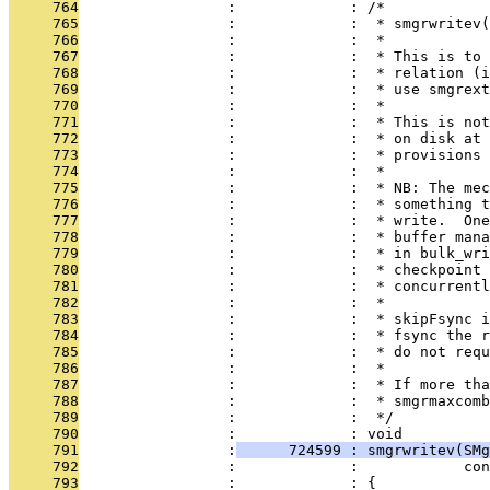
     764
                 :             : /*
     765
                 :             :  * smgrwritev(
     766
                 :             :  *
     767
                 :             :  * This is to 
     768
                 :             :  * relation (i
     769
                 :             :  * use smgrext
     770
                 :             :  *
     771
                 :             :  * This is not
     772
                 :             :  * on disk at 
     773
                 :             :  * provisions 
     774
                 :             :  *
     775
                 :             :  * NB: The mec
     776
                 :             :  * something t
     777
                 :             :  * write.  One
     778
                 :             :  * buffer mana
     779
                 :             :  * in bulk_wri
     780
                 :             :  * checkpoint 
     781
                 :             :  * concurrentl
     782
                 :             :  *
     783
                 :             :  * skipFsync i
     784
                 :             :  * fsync the r
     785
                 :             :  * do not requ
     786
                 :             :  *
     787
                 :             :  * If more tha
     788
                 :             :  * smgrmaxcomb
     789
                 :             :  */
     790
                 :             : void
     791
                 :
      724599 : smgrwritev(SMg
     792
                 :             :            con
     793
                 :             : {