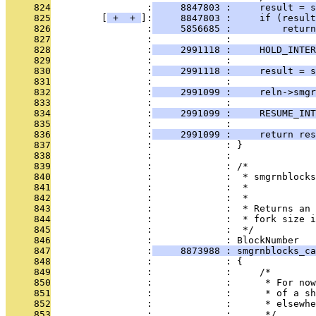
     824
                 :
     8847803 :     result = s
     825
         [
 + 
 + 
]:
     8847803 :     if (result
     826
                 :
     5856685 :         return
     827
                 :             : 
     828
                 :
     2991118 :     HOLD_INTER
     829
                 :             : 
     830
                 :
     2991118 :     result = s
     831
                 :             : 
     832
                 :
     2991099 :     reln->smgr
     833
                 :             : 
     834
                 :
     2991099 :     RESUME_INT
     835
                 :             : 
     836
                 :
     2991099 :     return res
     837
                 :             : }
     838
                 :             : 
     839
                 :             : /*
     840
                 :             :  * smgrnblocks
     841
                 :             :  *            
     842
                 :             :  *
     843
                 :             :  * Returns an 
     844
                 :             :  * fork size i
     845
                 :             :  */
     846
                 :             : BlockNumber
     847
                 :
     8873988 : smgrnblocks_ca
     848
                 :             : {
     849
                 :             :     /*
     850
                 :             :      * For now
     851
                 :             :      * of a sh
     852
                 :             :      * elsewhe
     853
                 :             :      */