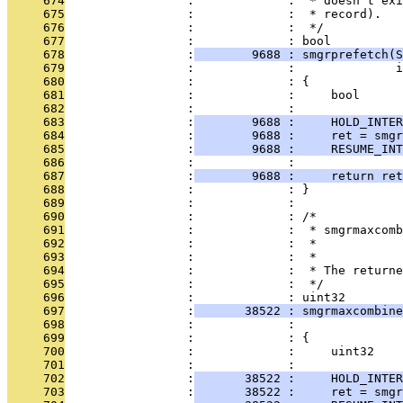
     674
                 :             :  * doesn't exi
     675
                 :             :  * record).
     676
                 :             :  */
     677
                 :             : bool
     678
                 :
        9688 : smgrprefetch(S
     679
                 :             :              i
     680
                 :             : {
     681
                 :             :     bool      
     682
                 :             : 
     683
                 :
        9688 :     HOLD_INTER
     684
                 :
        9688 :     ret = smgr
     685
                 :
        9688 :     RESUME_INT
     686
                 :             : 
     687
                 :
        9688 :     return ret
     688
                 :             : }
     689
                 :             : 
     690
                 :             : /*
     691
                 :             :  * smgrmaxcomb
     692
                 :             :  *            
     693
                 :             :  *
     694
                 :             :  * The returne
     695
                 :             :  */
     696
                 :             : uint32
     697
                 :
       38522 : smgrmaxcombine
     698
                 :             :               
     699
                 :             : {
     700
                 :             :     uint32    
     701
                 :             : 
     702
                 :
       38522 :     HOLD_INTER
     703
                 :
       38522 :     ret = smg