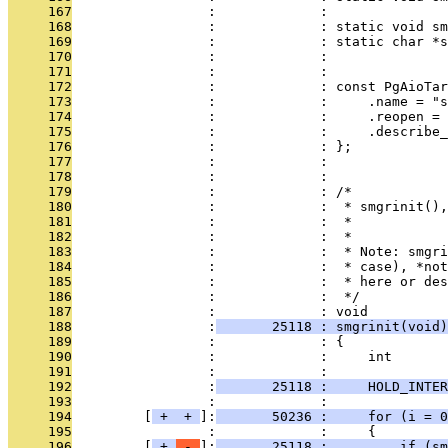
     167
                 :             : 
     168
                 :             : static void s
     169
                 :             : static char *s
     170
                 :             : 
     171
                 :             : 
     172
                 :             : const PgAioTa
     173
                 :             :     .name = "s
     174
                 :             :     .reopen = 
     175
                 :             :     .describe_
     176
                 :             : };
     177
                 :             : 
     178
                 :             : 
     179
                 :             : /*
     180
                 :             :  * smgrinit(),
     181
                 :             :  *            
     182
                 :             :  *
     183
                 :             :  * Note: smgri
     184
                 :             :  * case), *not
     185
                 :             :  * here or des
     186
                 :             :  */
     187
                 :             : void
     188
                 :
       25118 : smgrinit(void)
     189
                 :             : {
     190
                 :             :     int       
     191
                 :             : 
     192
                 :
       25118 :     HOLD_INTER
     193
                 :             : 
     194
         [
 + 
 + 
]:
       50236 :     for (i = 0
     195
                 :             :     {
     196
         [
 + 
 - 
]:
       25118 :         if (sm