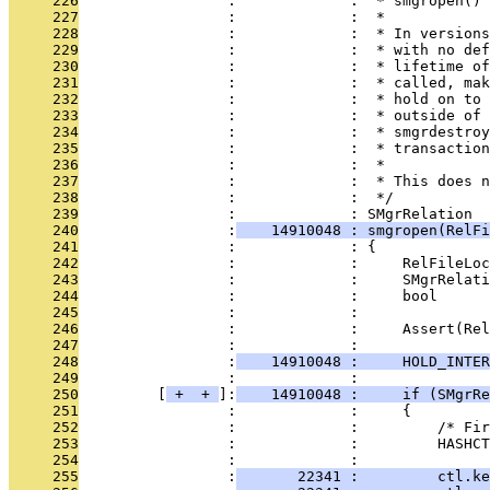
     226
                 :             :  * smgropen() 
     227
                 :             :  *
     228
                 :             :  * In versions
     229
                 :             :  * with no def
     230
                 :             :  * lifetime of
     231
                 :             :  * called, mak
     232
                 :             :  * hold on to 
     233
                 :             :  * outside of 
     234
                 :             :  * smgrdestroy
     235
                 :             :  * transaction
     236
                 :             :  *
     237
                 :             :  * This does n
     238
                 :             :  */
     239
                 :             : SMgrRelation
     240
                 :
    14910048 : smgropen(RelFi
     241
                 :             : {
     242
                 :             :     RelFileLoc
     243
                 :             :     SMgrRelati
     244
                 :             :     bool      
     245
                 :             : 
     246
                 :             :     Assert(Rel
     247
                 :             : 
     248
                 :
    14910048 :     HOLD_INTER
     249
                 :             : 
     250
         [
 + 
 + 
]:
    14910048 :     if (SMgrRe
     251
                 :             :     {
     252
                 :             :         /* Fir
     253
                 :             :         HASHCT
     254
                 :             : 
     255
                 :
       22341 :         ctl.k