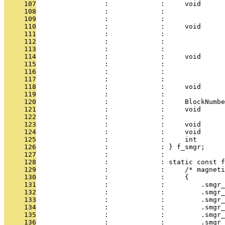
     107
                 :             :     void      
     108
                 :             :               
     109
                 :             :               
     110
                 :             :     void      
     111
                 :             :               
     112
                 :             :               
     113
                 :             :               
     114
                 :             :     void      
     115
                 :             :               
     116
                 :             :               
     117
                 :             :               
     118
                 :             :     void      
     119
                 :             :               
     120
                 :             :     BlockNumbe
     121
                 :             :     void      
     122
                 :             :               
     123
                 :             :     void      
     124
                 :             :     void      
     125
                 :             :     int       
     126
                 :             : } f_smgr;
     127
                 :             : 
     128
                 :             : static const f
     129
                 :             :     /* magneti
     130
                 :             :     {
     131
                 :             :         .smgr_
     132
                 :             :         .smgr_
     133
                 :             :         .smgr_
     134
                 :             :         .smgr_
     135
                 :             :         .smgr_
     136
                 :             :         .smgr_