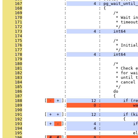
     167
                 :
           4 : pg_wait_until_
     168
                 :             : {
     169
                 :             :     /*
     170
                 :             :      * Wait in
     171
                 :             :      * timeout
     172
                 :             :      */
     173
                 :
           4 :     int64     
     174
                 :             : 
     175
                 :             :     /*
     176
                 :             :      * Initial
     177
                 :             :      */
     178
                 :
           4 :     int64    
     179
                 :             : 
     180
                 :             :     /*
     181
                 :             :      * Check e
     182
                 :             :      * for wai
     183
                 :             :      * until t
     184
                 :             :      * cancel 
     185
                 :             :      */
     186
                 :             :     do
     187
                 :             :     {
     188
         [
 - 
 + 
]:
          12 :         if (re
     189
                 :
           0 :             wa
     190
                 :             : 
     191
         [
 + 
 + 
]:
          12 :         if (ki
     192
                 :             :         {
     193
         [
 + 
 - 
]:
           4 :             if
     194
                 :
           4 :               
     195
                 :             :             el
     196
         [
 # 
 # 
]:
           0 :               