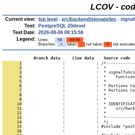
LCOV - cod
Current view:
top level
-
src/backend/storage/ipc
- signa
Test:
PostgreSQL 20devel
Test Date:
2026-08-06 08:15:56
Legend:
Lines:
hit
not hit
Branches:
+
taken
-
not taken
#
not execute
             Branch data     Line data    Source code
       1
                 :             : /*------------
       2
                 :             :  *
       3
                 :             :  * signalfuncs
       4
                 :             :  *    Function
       5
                 :             :  *
       6
                 :             :  * Portions Co
       7
                 :             :  * Portions Co
       8
                 :             :  *
       9
                 :             :  *
      10
                 :             :  * IDENTIFICAT
      11
                 :             :  *    src/back
      12
                 :             :  *
      13
                 :             :  *------------
      14
                 :             :  */
      15
                 :             : #include "post
      16
                 :             : 