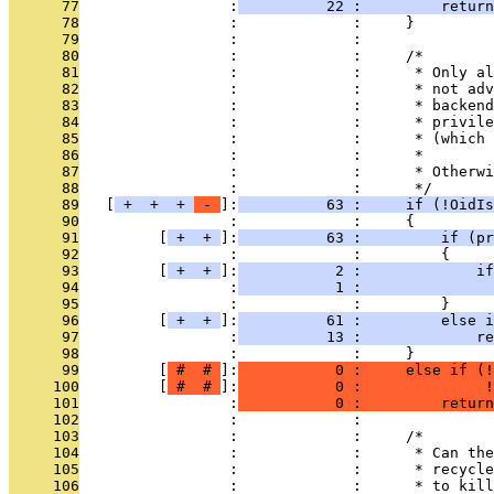
      77
                 :
          22 :         return
      78
                 :             :     }
      79
                 :             : 
      80
                 :             :     /*
      81
                 :             :      * Only al
      82
                 :             :      * not adv
      83
                 :             :      * backend
      84
                 :             :      * privile
      85
                 :             :      * (which 
      86
                 :             :      *
      87
                 :             :      * Otherwi
      88
                 :             :      */
      89
   [
 + 
 + 
 + 
 - 
]:
          63 :     if (!OidIs
      90
                 :             :     {
      91
         [
 + 
 + 
]:
          63 :         if (pr
      92
                 :             :         {
      93
         [
 + 
 + 
]:
           2 :             if
      94
                 :
           1 :               
      95
                 :             :         }
      96
         [
 + 
 + 
]:
          61 :         else i
      97
                 :
          13 :             re
      98
                 :             :     }
      99
         [
 # 
 # 
]:
           0 :     else if (!
     100
         [
 # 
 # 
]:
           0 :              !
     101
                 :
           0 :         return
     102
                 :             : 
     103
                 :             :     /*
     104
                 :             :      * Can the
     105
                 :             :      * recycle
     106
                 :             :      * to kill