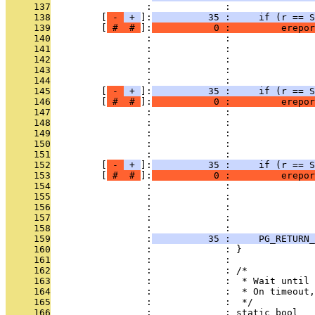
     137
                 :             : 
     138
         [
 - 
 + 
]:
          35 :     if (r == 
     139
         [
 # 
 # 
]:
           0 :         erepor
     140
                 :             :               
     141
                 :             :               
     142
                 :             :               
     143
                 :             :               
     144
                 :             : 
     145
         [
 - 
 + 
]:
          35 :     if (r == S
     146
         [
 # 
 # 
]:
           0 :         erepor
     147
                 :             :               
     148
                 :             :               
     149
                 :             :               
     150
                 :             :               
     151
                 :             : 
     152
         [
 - 
 + 
]:
          35 :     if (r == S
     153
         [
 # 
 # 
]:
           0 :         erepor
     154
                 :             :               
     155
                 :             :               
     156
                 :             :               
     157
                 :             :               
     158
                 :             : 
     159
                 :
          35 :     PG_RETURN_
     160
                 :             : }
     161
                 :             : 
     162
                 :             : /*
     163
                 :             :  * Wait until 
     164
                 :             :  * On timeout,
     165
                 :             :  */
     166
                 :             : static bool