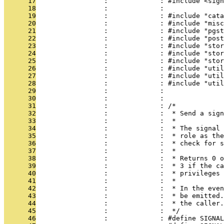
      17
                 :             : #include <sign
      18
                 :             : 
      19
                 :             : #include "cata
      20
                 :             : #include "misc
      21
                 :             : #include "pgst
      22
                 :             : #include "post
      23
                 :             : #include "stor
      24
                 :             : #include "stor
      25
                 :             : #include "stor
      26
                 :             : #include "util
      27
                 :             : #include "util
      28
                 :             : #include "util
      29
                 :             : 
      30
                 :             : 
      31
                 :             : /*
      32
                 :             :  * Send a sign
      33
                 :             :  *
      34
                 :             :  * The signal 
      35
                 :             :  * role as the
      36
                 :             :  * check for s
      37
                 :             :  *
      38
                 :             :  * Returns 0 o
      39
                 :             :  * 3 if the ca
      40
                 :             :  * privileges 
      41
                 :             :  *
      42
                 :             :  * In the even
      43
                 :             :  * be emitted.
      44
                 :             :  * the caller.
      45
                 :             :  */
      46
                 :             : #define SIGNAL