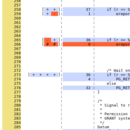
     256
                 :             :               
     257
                 :             : 
     258
         [
 + 
 + 
]:
          37 :     if (r == S
     259
         [
 + 
 - 
]:
           1 :         erepor
     260
                 :             :               
     261
                 :             :               
     262
                 :             :               
     263
                 :             :               
     264
                 :             : 
     265
         [
 - 
 + 
]:
          36 :     if (r == S
     266
         [
 # 
 # 
]:
           0 :         erepor
     267
                 :             :               
     268
                 :             :               
     269
                 :             :               
     270
                 :             :               
     271
                 :             : 
     272
                 :             :     /* Wait o
     273
   [
 + 
 + 
 + 
 + 
]:
          36 :     if (r == S
     274
                 :
           4 :         PG_RET
     275
                 :             :     else
     276
                 :
          32 :         PG_RE
     277
                 :             : }
     278
                 :             : 
     279
                 :             : /*
     280
                 :             :  * Signal to 
     281
                 :             :  *
     282
                 :             :  * Permission 
     283
                 :             :  * GRANT syste
     284
                 :             :  */
     285
                 :             : Datum