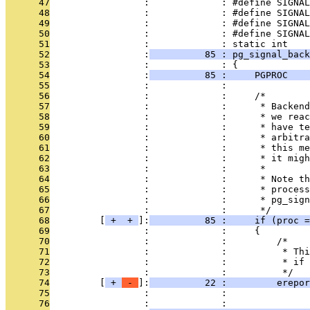
      47
                 :             : #define SIGNAL
      48
                 :             : #define SIGNA
      49
                 :             : #define SIGNAL
      50
                 :             : #define SIGNAL
      51
                 :             : static int
      52
                 :
          85 : pg_signal_bac
      53
                 :             : {
      54
                 :
          85 :     PGPROC    
      55
                 :             : 
      56
                 :             :     /*
      57
                 :             :      * Backend
      58
                 :             :      * we reac
      59
                 :             :      * have te
      60
                 :             :      * arbitra
      61
                 :             :      * this me
      62
                 :             :      * it migh
      63
                 :             :      *
      64
                 :             :      * Note th
      65
                 :             :      * process
      66
                 :             :      * pg_sign
      67
                 :             :      */
      68
         [
 + 
 + 
]:
          85 :     if (proc =
      69
                 :             :     {
      70
                 :             :         /*
      71
                 :             :          * Thi
      72
                 :             :          * if 
      73
                 :             :          */
      74
         [
 + 
 - 
]:
          22 :         erepor
      75
                 :             :               
      76
                 :             : 