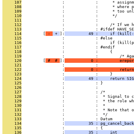
     107
                 :             :      * assignm
     108
                 :             :      * where p
     109
                 :             :      * too unl
     110
                 :             :      */
     111
                 :             : 
     112
                 :             :     /* If we h
     113
                 :             : #ifdef HAVE_SE
     114
         [
 - 
 + 
]:
          49 :     if (kill(-
     115
                 :             : #else
     116
                 :             :     if (kill(p
     117
                 :             : #endif
     118
                 :             :     {
     119
                 :             :         /* Aga
     120
         [
 # 
 # 
]:
           0 :         erepor
     121
                 :             :               
     122
                 :
           0 :         return
     123
                 :             :     }
     124
                 :
          49 :     return SIG
     125
                 :             : }
     126
                 :             : 
     127
                 :             : /*
     128
                 :             :  * Signal to c
     129
                 :             :  * the role wh
     130
                 :             :  *
     131
                 :             :  * Note that o
     132
                 :             :  */
     133
                 :             : Datum
     134
                 :
          35 : pg_cancel_bac
     135
                 :             : {
     136
                 :
          35 :     int       