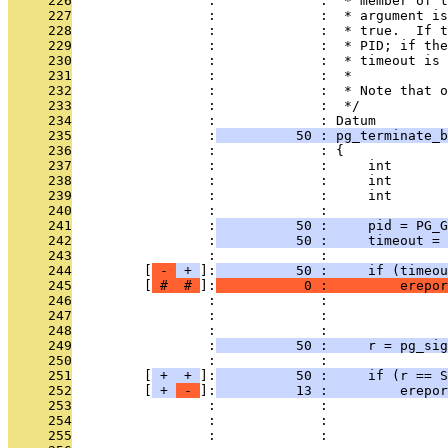
     226
                 :             :  * member of t
     227
                 :             :  * argument is
     228
                 :             :  * true.  If t
     229
                 :             :  * PID; if the
     230
                 :             :  * timeout is 
     231
                 :             :  *
     232
                 :             :  * Note that o
     233
                 :             :  */
     234
                 :             : Datum
     235
                 :
          50 : pg_terminate_b
     236
                 :             : {
     237
                 :             :     int       
     238
                 :             :     int       
     239
                 :             :     int       
     240
                 :             : 
     241
                 :
          50 :     pid = PG_G
     242
                 :
          50 :     timeout = 
     243
                 :             : 
     244
         [
 - 
 + 
]:
          50 :     if (timeou
     245
         [
 # 
 # 
]:
           0 :         erepor
     246
                 :             :               
     247
                 :             :               
     248
                 :             : 
     249
                 :
          50 :     r = pg_si
     250
                 :             : 
     251
         [
 + 
 + 
]:
          50 :     if (r == 
     252
         [
 + 
 - 
]:
          13 :         erepor
     253
                 :             :               
     254
                 :             :               
     255
                 :             :               