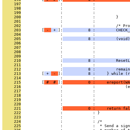
     197
                 :             :               
     198
                 :             :               
     199
                 :             :               
     200
                 :             :         }
     201
                 :             : 
     202
                 :             :         /* Pr
     203
         [
 - 
 + 
]:
           8 :         CHECK_
     204
                 :             : 
     205
                 :
           8 :         (void)
     206
                 :             :               
     207
                 :             :               
     208
                 :             :               
     209
                 :             : 
     210
                 :
           8 :         ResetL
     211
                 :             : 
     212
                 :
           8 :         remain
     213
         [
 + 
 - 
]:
           8 :     } while (r
     214
                 :             : 
     215
         [
 # 
 # 
]:
           0 :     ereport(WA
     216
                 :             :             (e
     217
                 :             :               
     218
                 :             :               
     219
                 :             :               
     220
                 :             : 
     221
                 :
           0 :     return fal
     222
                 :             : }
     223
                 :             : 
     224
                 :             : /*
     225
                 :             :  * Send a sign