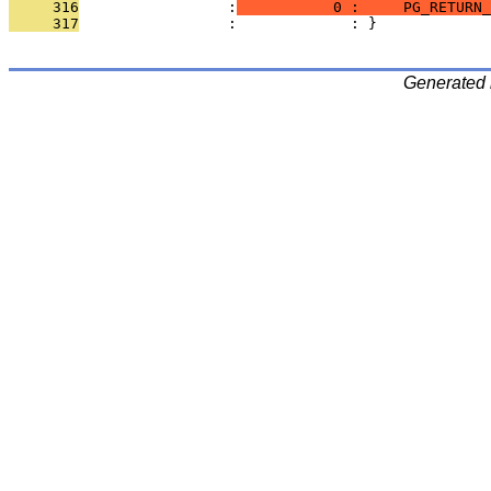
     316
                 :
           0 :     PG_RETURN_
     317
                 :             : }
Generated 