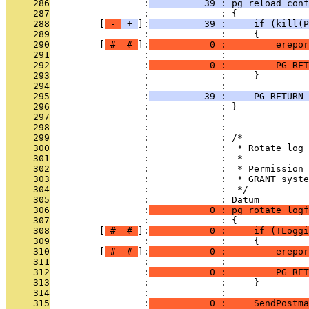
     286
                 :
          39 : pg_reload_conf
     287
                 :             : {
     288
         [
 - 
 + 
]:
          39 :     if (kill(P
     289
                 :             :     {
     290
         [
 # 
 # 
]:
           0 :         erepor
     291
                 :             :               
     292
                 :
           0 :         PG_RET
     293
                 :             :     }
     294
                 :             : 
     295
                 :
          39 :     PG_RETURN_
     296
                 :             : }
     297
                 :             : 
     298
                 :             : 
     299
                 :             : /*
     300
                 :             :  * Rotate log 
     301
                 :             :  *
     302
                 :             :  * Permission 
     303
                 :             :  * GRANT syste
     304
                 :             :  */
     305
                 :             : Datum
     306
                 :
           0 : pg_rotate_log
     307
                 :             : {
     308
         [
 # 
 # 
]:
           0 :     if (!Loggi
     309
                 :             :     {
     310
         [
 # 
 # 
]:
           0 :         erepor
     311
                 :             :               
     312
                 :
           0 :         PG_RET
     313
                 :             :     }
     314
                 :             : 
     315
                 :
           0 :     SendPostma