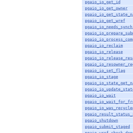
pgaio_io_get_id
pgaio_io_get_owner
pgaio_io_get_state_n
pgaio_io_get_wref
pgaio_io_needs_synch
pgaio_io_prepare_sub
pgaio_io_process_com
pgaio_io_reclaim
pgaio_io_release
pgaio_io_release_res
pgaio_io_resowner_re
pgaio_io_set_flag
pgaio_io_stage
pgaio_io_state_get_n
pgaio_io_update_stat
pgaio_io_wait
pgaio_io_wait_for_fr
pgaio_io_was_recycle
pgaio_result_status_
pgaio_shutdown
pgaio_submit_staged
pgaio_wref_check_don