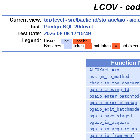
LCOV - cod
Current view:
top level
-
src/backend/storage/aio
- aio.
Test:
PostgreSQL 20devel
Test Date:
2026-08-08 17:15:49
Legend:
Lines:
hit
not hit
Branches:
+
taken
-
not taken
#
not execu
Function
AtEOXact_Aio
assign_io_method
check_io_max_concurr
pgaio_closing_fd
pgaio_enter_batchmod
pgaio_error_cleanup
pgaio_exit_batchmode
pgaio_have_staged
pgaio_io_acquire
pgaio_io_acquire_nb
pgaio_io_from_wref