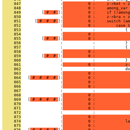
     847
                 :
           0 :     z->ket = z
     848
                 :
           0 :     among_var 
     849
         [
 # 
 # 
]:
           0 :     if (!among
     850
                 :
           0 :     z->bra = z
     851
      [
 # 
 # 
 # 
]:
           0 :     switch (am
     852
                 :
           0 :         case 1
     853
                 :             :             {
     854
                 :
           0 :               
     855
         [
 # 
 # 
]:
           0 :               
     856
                 :             :             }
     857
                 :             :             {
     858
                 :
           0 :               
     859
         [
 # 
 # 
]:
           0 :              
     860
                 :             :             }
     861
                 :
           0 :             z-
     862
                 :             :             do
     863
                 :
           0 :               
     864
   [
 # 
 # 
 # 
 # 
]:
           0 :               
     865
                 :
           0 :               
     866
                 :
           0 :               
     867
                 :             :               
     868
                 :
           0 :               
     869
   [
 # 
 # 
 # 
 # 
]:
           0 :               
     870
                 :
           0 :               
     871
                 :
           0 :               
     872
                 :             :               
     873
                 :
           0 :               
     874
                 :
           0 :             la
     875
                 :
           0 :               
     876
   [
 # 
 # 
 # 
 # 
]:
           0 :               