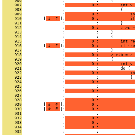
     906
                 :             :     {
     907
                 :
           0 :         int v_
     908
                 :             :         {
     909
                 :
           0 :             i
     910
         [
 # 
 # 
]:
           0 :             if
     911
                 :             :         }
     912
                 :
           0 :         z->c =
     913
                 :             :     }
     914
                 :             :     {
     915
                 :
           0 :         int re
     916
         [
 # 
 # 
]:
           0 :         if (re
     917
                 :             :     }
     918
                 :
           0 :     z->lb = z-
     919
                 :             :     {
     920
                 :
           0 :         int v_
     921
                 :             :         do {
     922
                 :
           0 :             in
     923
                 :             :             {
     924
                 :
           0 :               
     925
                 :             :               
     926
                 :
           0 :               
     927
                 :             :               
     928
                 :
           0 :               
     929
         [
 # 
 # 
]:
           0 :               
     930
         [
 # 
 # 
]:
           0 :               
     931
                 :             :               
     932
                 :
           0 :               
     933
                 :
           0 :               
     934
                 :
           0 :               
     935
                 :             :               