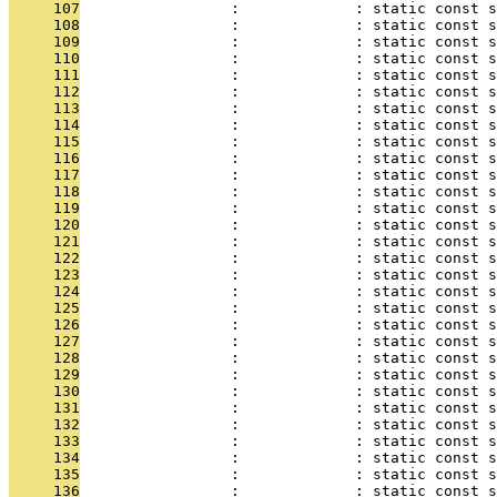
     107
                 :             : static const s
     108
                 :             : static const 
     109
                 :             : static const 
     110
                 :             : static const s
     111
                 :             : static const s
     112
                 :             : static const s
     113
                 :             : static const s
     114
                 :             : static const s
     115
                 :             : static const s
     116
                 :             : static const s
     117
                 :             : static const s
     118
                 :             : static const s
     119
                 :             : static const s
     120
                 :             : static const s
     121
                 :             : static const s
     122
                 :             : static const s
     123
                 :             : static const s
     124
                 :             : static const s
     125
                 :             : static const s
     126
                 :             : static const s
     127
                 :             : static const s
     128
                 :             : static const s
     129
                 :             : static const s
     130
                 :             : static const s
     131
                 :             : static const s
     132
                 :             : static const s
     133
                 :             : static const s
     134
                 :             : static const s
     135
                 :             : static const s
     136
                 :             : static const s