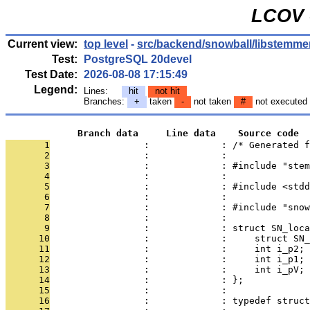
LCOV -
Current view:
top level
-
src/backend/snowball/libstemme
Test:
PostgreSQL 20devel
Test Date:
2026-08-08 17:15:49
Legend:
Lines:
hit
not hit
Branches:
+
taken
-
not taken
#
not executed
             Branch data     Line data    Source code
       1
                 :             : /* Generated f
       2
                 :             : 
       3
                 :             : #include "stem
       4
                 :             : 
       5
                 :             : #include <stdd
       6
                 :             : 
       7
                 :             : #include "snow
       8
                 :             : 
       9
                 :             : struct SN_loca
      10
                 :             :     struct SN_
      11
                 :             :     int i_p2;
      12
                 :             :     int i_p1;
      13
                 :             :     int i_pV;
      14
                 :             : };
      15
                 :             : 
      16
                 :             : typedef struct