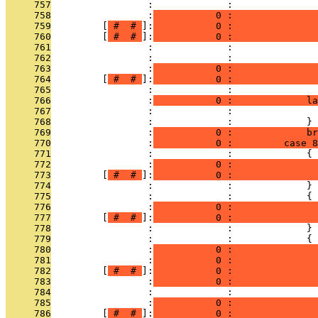
     757
                 :             :               
     758
                 :
           0 :               
     759
         [
 # 
 # 
]:
           0 :               
     760
         [
 # 
 # 
]:
           0 :               
     761
                 :             :               
     762
                 :             :               
     763
                 :
           0 :               
     764
         [
 # 
 # 
]:
           0 :               
     765
                 :             :               
     766
                 :
           0 :             la
     767
                 :             :               
     768
                 :             :             }
     769
                 :
           0 :             br
     770
                 :
           0 :         case 8
     771
                 :             :             {
     772
                 :
           0 :               
     773
         [
 # 
 # 
]:
           0 :               
     774
                 :             :             }
     775
                 :             :             {
     776
                 :
           0 :               
     777
         [
 # 
 # 
]:
           0 :              
     778
                 :             :             }
     779
                 :             :             {
     780
                 :
           0 :               
     781
                 :
           0 :               
     782
         [
 # 
 # 
]:
           0 :               
     783
                 :
           0 :               
     784
                 :             :               
     785
                 :
           0 :               
     786
         [
 # 
 # 
]:
           0 :               