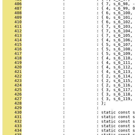
     406
                 :             : { 7, s_6_98, -
     407
                 :             : { 4, s_6_99, 0
     408
                 :             : { 6, s_6_100, 
     409
                 :             : { 6, s_6_101, 
     410
                 :             : { 6, s_6_102, 
     411
                 :             : { 7, s_6_103, 
     412
                 :             : { 7, s_6_104, 
     413
                 :             : { 7, s_6_105, 
     414
                 :             : { 4, s_6_106, 
     415
                 :             : { 5, s_6_107, 
     416
                 :             : { 5, s_6_108, 
     417
                 :             : { 5, s_6_109, 
     418
                 :             : { 4, s_6_110, 
     419
                 :             : { 4, s_6_111, 
     420
                 :             : { 4, s_6_112, 
     421
                 :             : { 4, s_6_113, 
     422
                 :             : { 2, s_6_114, 
     423
                 :             : { 2, s_6_115, 
     424
                 :             : { 2, s_6_116, 
     425
                 :             : { 3, s_6_117, 
     426
                 :             : { 3, s_6_118, 
     427
                 :             : { 3, s_6_119, 
     428
                 :             : };
     429
                 :             : 
     430
                 :             : static const s
     431
                 :             : static const s
     432
                 :             : static const s
     433
                 :             : static const s
     434
                 :             : static const s
     435
                 :             : static const s