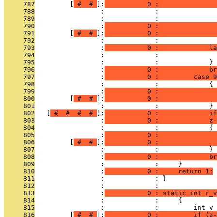
     787
         [
 # 
 # 
]:
           0 :               
     788
                 :             :               
     789
                 :             :               
     790
                 :
           0 :               
     791
         [
 # 
 # 
]:
           0 :               
     792
                 :             :               
     793
                 :
           0 :             la
     794
                 :             :               
     795
                 :             :             }
     796
                 :
           0 :             br
     797
                 :
           0 :         case 9
     798
                 :             :             {
     799
                 :
           0 :               
     800
         [
 # 
 # 
]:
           0 :               
     801
                 :             :             }
     802
   [
 # 
 # 
 # 
 # 
]:
           0 :             if
     803
                 :
           0 :             z-
     804
                 :             :             {
     805
                 :
           0 :               
     806
         [
 # 
 # 
]:
           0 :              
     807
                 :             :             }
     808
                 :
           0 :             br
     809
                 :             :     }
     810
                 :
           0 :     return 1;
     811
                 :             : }
     812
                 :             : 
     813
                 :
           0 : static int r_v
     814
                 :             :     {
     815
                 :             :         int v_
     816
         [
 # 
 # 
]:
           0 :         if (z-