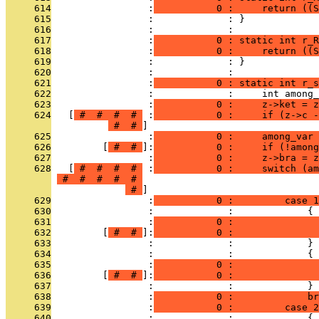
     614
                 :
           0 :     return ((S
     615
                 :             : }
     616
                 :             : 
     617
                 :
           0 : static int r_R
     618
                 :
           0 :     return ((S
     619
                 :             : }
     620
                 :             : 
     621
                 :
           0 : static int r_s
     622
                 :             :     int among_
     623
                 :
           0 :     z->ket = z
     624
   [
 # 
 # 
 # 
 # 
 :
           0 :     if (z->c -
 # 
 # 
     625
                 :
           0 :     among_var 
     626
         [
 # 
 # 
]:
           0 :     if (!among
     627
                 :
           0 :     z->bra = z
     628
   [
 # 
 # 
 # 
 # 
 :
           0 :     switch (am
 # 
 # 
 # 
 # 
 # 
 # 
     629
                 :
           0 :         case 1
     630
                 :             :             {
     631
                 :
           0 :               
     632
         [
 # 
 # 
]:
           0 :               
     633
                 :             :             }
     634
                 :             :             {
     635
                 :
           0 :               
     636
         [
 # 
 # 
]:
           0 :              
     637
                 :             :             }
     638
                 :
           0 :             br
     639
                 :
           0 :         case 2
     640
                 :             :             {