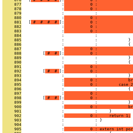
     877
                 :
           0 :               
     878
                 :
           0 :               
     879
                 :             :               
     880
                 :
           0 :               
     881
   [
 # 
 # 
 # 
 # 
]:
           0 :               
     882
                 :
           0 :               
     883
                 :
           0 :               
     884
                 :             :               
     885
                 :             :             } 
     886
                 :             :             {
     887
                 :
           0 :               
     888
         [
 # 
 # 
]:
           0 :               
     889
                 :             :             }
     890
                 :             :             {
     891
                 :
           0 :               
     892
         [
 # 
 # 
]:
           0 :              
     893
                 :             :             }
     894
                 :
           0 :             br
     895
                 :
           0 :         case 2
     896
                 :             :             {
     897
                 :
           0 :               
     898
         [
 # 
 # 
]:
           0 :              
     899
                 :             :             }
     900
                 :
           0 :             br
     901
                 :             :     }
     902
                 :
           0 :     return 1;
     903
                 :             : }
     904
                 :             : 
     905
                 :
           0 : extern int por