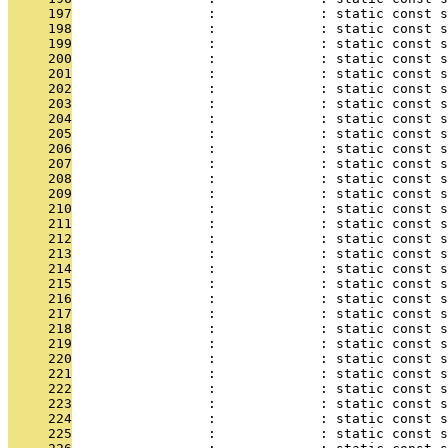
     197
                 :             : static const s
     198
                 :             : static const s
     199
                 :             : static const s
     200
                 :             : static const s
     201
                 :             : static const s
     202
                 :             : static const s
     203
                 :             : static const s
     204
                 :             : static const s
     205
                 :             : static const s
     206
                 :             : static const s
     207
                 :             : static const s
     208
                 :             : static const s
     209
                 :             : static const s
     210
                 :             : static const s
     211
                 :             : static const s
     212
                 :             : static const s
     213
                 :             : static const s
     214
                 :             : static const s
     215
                 :             : static const s
     216
                 :             : static const s
     217
                 :             : static const s
     218
                 :             : static const s
     219
                 :             : static const s
     220
                 :             : static const s
     221
                 :             : static const s
     222
                 :             : static const s
     223
                 :             : static const s
     224
                 :             : static const s
     225
                 :             : static const s