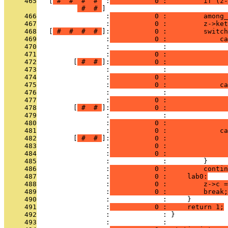
     465
   [
 # 
 # 
 # 
 # 
 :
           0 :         if (z-
 # 
 # 
     466
                 :
           0 :         among_
     467
                 :
           0 :         z->ket
     468
   [
 # 
 # 
 # 
 # 
]:
           0 :         switch
     469
                 :
           0 :             ca
     470
                 :             :               
     471
                 :
           0 :               
     472
         [
 # 
 # 
]:
           0 :               
     473
                 :             :               
     474
                 :
           0 :               
     475
                 :
           0 :             ca
     476
                 :             :               
     477
                 :
           0 :               
     478
         [
 # 
 # 
]:
           0 :               
     479
                 :             :               
     480
                 :
           0 :               
     481
                 :
           0 :             ca
     482
         [
 # 
 # 
]:
           0 :               
     483
                 :
           0 :               
     484
                 :
           0 :               
     485
                 :             :         }
     486
                 :
           0 :         contin
     487
                 :
           0 :     lab0:
     488
                 :
           0 :         z->c =
     489
                 :
           0 :         break;
     490
                 :             :     }
     491
                 :
           0 :     return 1;
     492
                 :             : }
     493
                 :             : 