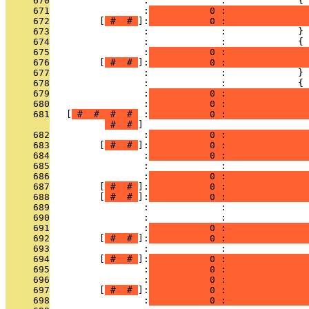
     670
                 :             :             {
     671
                 :
           0 :               
     672
         [
 # 
 # 
]:
           0 :               
     673
                 :             :             }
     674
                 :             :             {
     675
                 :
           0 :               
     676
         [
 # 
 # 
]:
           0 :              
     677
                 :             :             }
     678
                 :             :             {
     679
                 :
           0 :               
     680
                 :
           0 :               
     681
   [
 # 
 # 
 # 
 # 
 :
           0 :               
 # 
 # 
     682
                 :
           0 :               
     683
         [
 # 
 # 
]:
           0 :               
     684
                 :
           0 :               
     685
                 :             :               
     686
                 :
           0 :               
     687
         [
 # 
 # 
]:
           0 :               
     688
         [
 # 
 # 
]:
           0 :               
     689
                 :             :               
     690
                 :             :               
     691
                 :
           0 :               
     692
         [
 # 
 # 
]:
           0 :               
     693
                 :             :               
     694
         [
 # 
 # 
]:
           0 :               
     695
                 :
           0 :               
     696
                 :
           0 :               
     697
         [
 # 
 # 
]:
           0 :               
     698
                 :
           0 :               