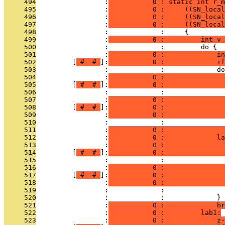
     494
                 :
           0 : static int r_m
     495
                 :
           0 :     ((SN_local
     496
                 :
           0 :     ((SN_local
     497
                 :
           0 :     ((SN_local
     498
                 :             :     {
     499
                 :
           0 :         int v_
     500
                 :             :         do {
     501
                 :
           0 :             in
     502
         [
 # 
 # 
]:
           0 :             if
     503
                 :             :             do
     504
                 :
           0 :               
     505
         [
 # 
 # 
]:
           0 :               
     506
                 :             :               
     507
                 :
           0 :               
     508
         [
 # 
 # 
]:
           0 :               
     509
                 :
           0 :               
     510
                 :             :               
     511
                 :
           0 :               
     512
                 :
           0 :             la
     513
                 :
           0 :               
     514
         [
 # 
 # 
]:
           0 :               
     515
                 :             :               
     516
                 :
           0 :               
     517
         [
 # 
 # 
]:
           0 :               
     518
                 :
           0 :               
     519
                 :             :               
     520
                 :             :             } 
     521
                 :
           0 :             br
     522
                 :
           0 :         lab1:
     523
                 :
           0 :             z-