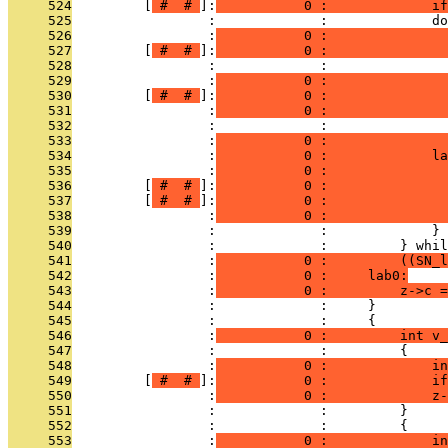
     524
         [
 # 
 # 
]:
           0 :             if
     525
                 :             :             do
     526
                 :
           0 :               
     527
         [
 # 
 # 
]:
           0 :               
     528
                 :             :               
     529
                 :
           0 :               
     530
         [
 # 
 # 
]:
           0 :               
     531
                 :
           0 :               
     532
                 :             :               
     533
                 :
           0 :               
     534
                 :
           0 :             la
     535
                 :
           0 :               
     536
         [
 # 
 # 
]:
           0 :               
     537
         [
 # 
 # 
]:
           0 :               
     538
                 :
           0 :               
     539
                 :             :             } 
     540
                 :             :         } whil
     541
                 :
           0 :         ((SN_l
     542
                 :
           0 :     lab0:
     543
                 :
           0 :         z->c =
     544
                 :             :     }
     545
                 :             :     {
     546
                 :
           0 :         int v_
     547
                 :             :         {
     548
                 :
           0 :             in
     549
         [
 # 
 # 
]:
           0 :             i
     550
                 :
           0 :             z-
     551
                 :             :         }
     552
                 :             :         {
     553
                 :
           0 :             in