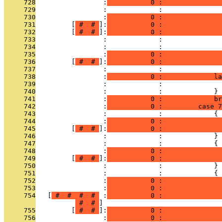
     728
                 :
           0 :               
     729
                 :             :               
     730
                 :
           0 :               
     731
         [
 # 
 # 
]:
           0 :               
     732
         [
 # 
 # 
]:
           0 :               
     733
                 :             :               
     734
                 :             :               
     735
                 :
           0 :               
     736
         [
 # 
 # 
]:
           0 :               
     737
                 :             :               
     738
                 :
           0 :             la
     739
                 :             :               
     740
                 :             :             }
     741
                 :
           0 :             br
     742
                 :
           0 :         case 7
     743
                 :             :             {
     744
                 :
           0 :               
     745
         [
 # 
 # 
]:
           0 :               
     746
                 :             :             }
     747
                 :             :             {
     748
                 :
           0 :               
     749
         [
 # 
 # 
]:
           0 :              
     750
                 :             :             }
     751
                 :             :             {
     752
                 :
           0 :               
     753
                 :
           0 :               
     754
   [
 # 
 # 
 # 
 # 
 :
           0 :               
 # 
 # 
     755
         [
 # 
 # 
]:
           0 :               
     756
                 :
           0 :               