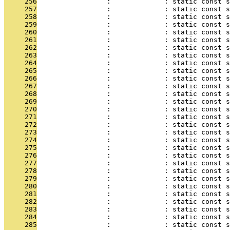
     256
                 :             : static const s
     257
                 :             : static const s
     258
                 :             : static const s
     259
                 :             : static const s
     260
                 :             : static const s
     261
                 :             : static const s
     262
                 :             : static const s
     263
                 :             : static const s
     264
                 :             : static const s
     265
                 :             : static const s
     266
                 :             : static const s
     267
                 :             : static const s
     268
                 :             : static const s
     269
                 :             : static const s
     270
                 :             : static const s
     271
                 :             : static const 
     272
                 :             : static const s
     273
                 :             : static const s
     274
                 :             : static const s
     275
                 :             : static const s
     276
                 :             : static const s
     277
                 :             : static const s
     278
                 :             : static const s
     279
                 :             : static const s
     280
                 :             : static const s
     281
                 :             : static const s
     282
                 :             : static const s
     283
                 :             : static const s
     284
                 :             : static const s
     285
                 :             : static const s