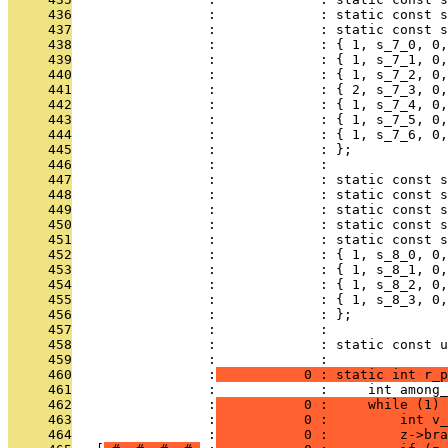
     436
                 :             : static const s
     437
                 :             : static const s
     438
                 :             : { 1, s_7_0, 0,
     439
                 :             : { 1, s_7_1, 0,
     440
                 :             : { 1, s_7_2, 0,
     441
                 :             : { 2, s_7_3, 0,
     442
                 :             : { 1, s_7_4, 0,
     443
                 :             : { 1, s_7_5, 0,
     444
                 :             : { 1, s_7_6, 0,
     445
                 :             : };
     446
                 :             : 
     447
                 :             : static const s
     448
                 :             : static const s
     449
                 :             : static const s
     450
                 :             : static const s
     451
                 :             : static const s
     452
                 :             : { 1, s_8_0, 0,
     453
                 :             : { 1, s_8_1, 0,
     454
                 :             : { 1, s_8_2, 0,
     455
                 :             : { 1, s_8_3, 0,
     456
                 :             : };
     457
                 :             : 
     458
                 :             : static const u
     459
                 :             : 
     460
                 :
           0 : static int r_p
     461
                 :             :     int among_
     462
                 :
           0 :     while (1) 
     463
                 :
           0 :         int v_
     464
                 :
           0 :         z->bra