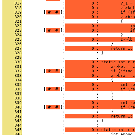
     817
                 :
           0 :         v_1 = 
     818
                 :
           0 :         z->ket
     819
         [
 # 
 # 
]:
           0 :         if (!f
     820
                 :
           0 :         z->bra
     821
                 :             :         {
     822
                 :
           0 :             i
     823
         [
 # 
 # 
]:
           0 :             if
     824
                 :             :         }
     825
                 :
           0 :         z->lb 
     826
                 :             :     }
     827
                 :
           0 :     return 1;
     828
                 :             : }
     829
                 :             : 
     830
                 :
           0 : static int r_r
     831
                 :
           0 :     z->ket = z
     832
         [
 # 
 # 
]:
           0 :     if (!find_
     833
                 :
           0 :     z->bra = z
     834
                 :             :     {
     835
                 :
           0 :         int re
     836
         [
 # 
 # 
]:
           0 :         if (re
     837
                 :             :     }
     838
                 :             :     {
     839
                 :
           0 :         int re
     840
         [
 # 
 # 
]:
           0 :         if (re
     841
                 :             :     }
     842
                 :
           0 :     return 1;
     843
                 :             : }
     844
                 :             : 
     845
                 :
           0 : static int r_r
     846
                 :             :     int among_