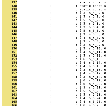
     137
                 :             : static const s
     138
                 :             : static const s
     139
                 :             : static const 
     140
                 :             : { 3, s_5_0, 0,
     141
                 :             : { 5, s_5_1, 0,
     142
                 :             : { 5, s_5_2, 0,
     143
                 :             : { 5, s_5_3, 0,
     144
                 :             : { 3, s_5_4, 0,
     145
                 :             : { 5, s_5_5, 0,
     146
                 :             : { 3, s_5_6, 0,
     147
                 :             : { 4, s_5_7, 0,
     148
                 :             : { 3, s_5_8, 0,
     149
                 :             : { 3, s_5_9, 0,
     150
                 :             : { 5, s_5_10, 0
     151
                 :             : { 4, s_5_11, 0
     152
                 :             : { 5, s_5_12, 0
     153
                 :             : { 6, s_5_13, -
     154
                 :             : { 4, s_5_14, 0
     155
                 :             : { 4, s_5_15, 0
     156
                 :             : { 3, s_5_16, 0
     157
                 :             : { 4, s_5_17, 0
     158
                 :             : { 3, s_5_18, 0
     159
                 :             : { 6, s_5_19, 0
     160
                 :             : { 6, s_5_20, 0
     161
                 :             : { 3, s_5_21, 0
     162
                 :             : { 5, s_5_22, 0
     163
                 :             : { 5, s_5_23, 0
     164
                 :             : { 4, s_5_24, 0
     165
                 :             : { 4, s_5_25, 0
     166
                 :             : { 6, s_5_26, 0