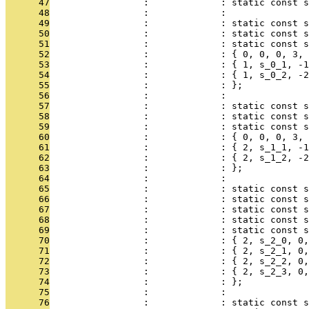
      47
                 :             : static const 
      48
                 :             : 
      49
                 :             : static const s
      50
                 :             : static const s
      51
                 :             : static const s
      52
                 :             : { 0, 0, 0, 3, 
      53
                 :             : { 1, s_0_1, -1
      54
                 :             : { 1, s_0_2, -2
      55
                 :             : };
      56
                 :             : 
      57
                 :             : static const s
      58
                 :             : static const s
      59
                 :             : static const s
      60
                 :             : { 0, 0, 0, 3, 
      61
                 :             : { 2, s_1_1, -1
      62
                 :             : { 2, s_1_2, -2
      63
                 :             : };
      64
                 :             : 
      65
                 :             : static const s
      66
                 :             : static const s
      67
                 :             : static const s
      68
                 :             : static const s
      69
                 :             : static const s
      70
                 :             : { 2, s_2_0, 0,
      71
                 :             : { 2, s_2_1, 0,
      72
                 :             : { 2, s_2_2, 0,
      73
                 :             : { 2, s_2_3, 0,
      74
                 :             : };
      75
                 :             : 
      76
                 :             : static const s