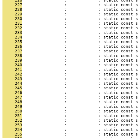
     226
                 :             : static const s
     227
                 :             : static const s
     228
                 :             : static const s
     229
                 :             : static const s
     230
                 :             : static const s
     231
                 :             : static const s
     232
                 :             : static const s
     233
                 :             : static const s
     234
                 :             : static const s
     235
                 :             : static const s
     236
                 :             : static const s
     237
                 :             : static const s
     238
                 :             : static const s
     239
                 :             : static const s
     240
                 :             : static const s
     241
                 :             : static const s
     242
                 :             : static const s
     243
                 :             : static const s
     244
                 :             : static const s
     245
                 :             : static const s
     246
                 :             : static const s
     247
                 :             : static const s
     248
                 :             : static const s
     249
                 :             : static const s
     250
                 :             : static const s
     251
                 :             : static const s
     252
                 :             : static const s
     253
                 :             : static const s
     254
                 :             : static const s
     255
                 :             : static const s