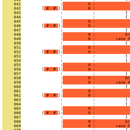
     641
                 :
           0 :               
     642
         [
 # 
 # 
]:
           0 :               
     643
                 :             :             }
     644
                 :             :             {
     645
                 :
           0 :               
     646
         [
 # 
 # 
]:
           0 :              
     647
                 :             :             }
     648
                 :
           0 :             br
     649
                 :
           0 :         case 3
     650
                 :             :             {
     651
                 :
           0 :               
     652
         [
 # 
 # 
]:
           0 :               
     653
                 :             :             }
     654
                 :             :             {
     655
                 :
           0 :               
     656
         [
 # 
 # 
]:
           0 :              
     657
                 :             :             }
     658
                 :
           0 :             br
     659
                 :
           0 :         case 4
     660
                 :             :             {
     661
                 :
           0 :               
     662
         [
 # 
 # 
]:
           0 :               
     663
                 :             :             }
     664
                 :             :             {
     665
                 :
           0 :               
     666
         [
 # 
 # 
]:
           0 :              
     667
                 :             :             }
     668
                 :
           0 :             br
     669
                 :
           0 :         case 5