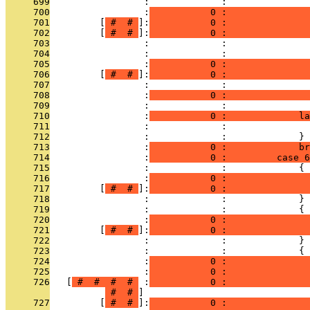
     699
                 :             :               
     700
                 :
           0 :               
     701
         [
 # 
 # 
]:
           0 :               
     702
         [
 # 
 # 
]:
           0 :              
     703
                 :             :               
     704
                 :             :               
     705
                 :
           0 :               
     706
         [
 # 
 # 
]:
           0 :              
     707
                 :             :               
     708
                 :
           0 :               
     709
                 :             :               
     710
                 :
           0 :             la
     711
                 :             :               
     712
                 :             :             }
     713
                 :
           0 :             br
     714
                 :
           0 :         case 6
     715
                 :             :             {
     716
                 :
           0 :               
     717
         [
 # 
 # 
]:
           0 :               
     718
                 :             :             }
     719
                 :             :             {
     720
                 :
           0 :               
     721
         [
 # 
 # 
]:
           0 :              
     722
                 :             :             }
     723
                 :             :             {
     724
                 :
           0 :               
     725
                 :
           0 :               
     726
   [
 # 
 # 
 # 
 # 
 :
           0 :               
 # 
 # 
     727
         [
 # 
 # 
]:
           0 :               