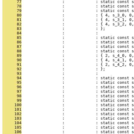
      77
                 :             : static const s
      78
                 :             : static const s
      79
                 :             : static const s
      80
                 :             : { 4, s_3_0, 0,
      81
                 :             : { 4, s_3_1, 0,
      82
                 :             : { 4, s_3_2, 0,
      83
                 :             : };
      84
                 :             : 
      85
                 :             : static const s
      86
                 :             : static const s
      87
                 :             : static const s
      88
                 :             : static const s
      89
                 :             : { 2, s_4_0, 0,
      90
                 :             : { 4, s_4_1, 0,
      91
                 :             : { 2, s_4_2, 0,
      92
                 :             : };
      93
                 :             : 
      94
                 :             : static const 
      95
                 :             : static const s
      96
                 :             : static const s
      97
                 :             : static const s
      98
                 :             : static const 
      99
                 :             : static const s
     100
                 :             : static const 
     101
                 :             : static const s
     102
                 :             : static const 
     103
                 :             : static const 
     104
                 :             : static const s
     105
                 :             : static const s
     106
                 :             : static const s