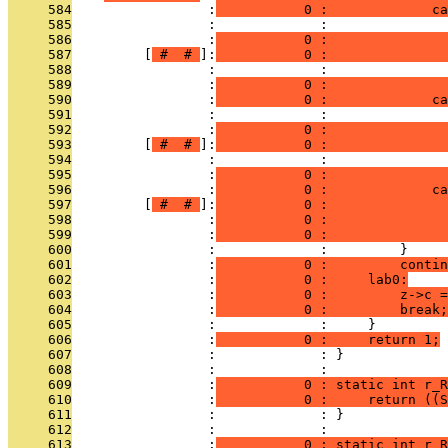
     584
                 :
           0 :             ca
     585
                 :             :               
     586
                 :
           0 :               
     587
         [
 # 
 # 
]:
           0 :               
     588
                 :             :               
     589
                 :
           0 :               
     590
                 :
           0 :             ca
     591
                 :             :               
     592
                 :
           0 :               
     593
         [
 # 
 # 
]:
           0 :               
     594
                 :             :               
     595
                 :
           0 :               
     596
                 :
           0 :             ca
     597
         [
 # 
 # 
]:
           0 :               
     598
                 :
           0 :               
     599
                 :
           0 :               
     600
                 :             :         }
     601
                 :
           0 :         contin
     602
                 :
           0 :     lab0:
     603
                 :
           0 :         z->c =
     604
                 :
           0 :         break;
     605
                 :             :     }
     606
                 :
           0 :     return 1;
     607
                 :             : }
     608
                 :             : 
     609
                 :
           0 : static int r_R
     610
                 :
           0 :     return ((S
     611
                 :             : }
     612
                 :             : 
     613
                 :
           0 : static int r_R