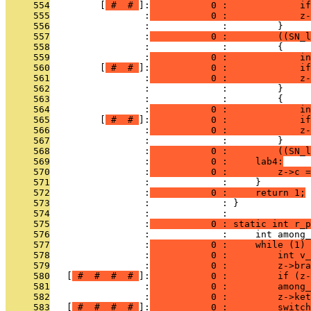
     554
         [
 # 
 # 
]:
           0 :             i
     555
                 :
           0 :             z-
     556
                 :             :         }
     557
                 :
           0 :         ((SN_l
     558
                 :             :         {
     559
                 :
           0 :             in
     560
         [
 # 
 # 
]:
           0 :             i
     561
                 :
           0 :             z-
     562
                 :             :         }
     563
                 :             :         {
     564
                 :
           0 :             in
     565
         [
 # 
 # 
]:
           0 :             i
     566
                 :
           0 :             z-
     567
                 :             :         }
     568
                 :
           0 :         ((SN_l
     569
                 :
           0 :     lab4:
     570
                 :
           0 :         z->c =
     571
                 :             :     }
     572
                 :
           0 :     return 1;
     573
                 :             : }
     574
                 :             : 
     575
                 :
           0 : static int r_p
     576
                 :             :     int among_
     577
                 :
           0 :     while (1) 
     578
                 :
           0 :         int v_
     579
                 :
           0 :         z->bra
     580
   [
 # 
 # 
 # 
 # 
]:
           0 :         if (z-
     581
                 :
           0 :         among_
     582
                 :
           0 :         z->ket
     583
   [
 # 
 # 
 # 
 # 
]:
           0 :         switch