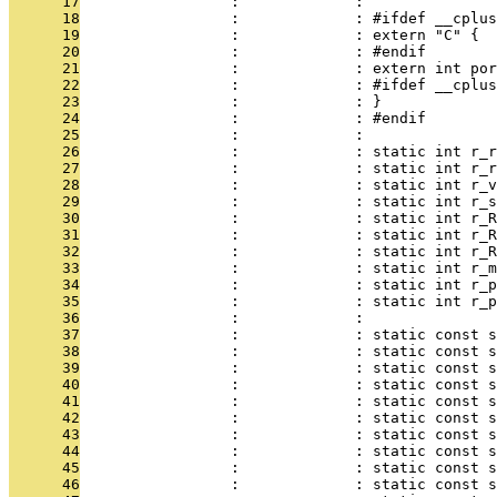
      17
                 :             : 
      18
                 :             : #ifdef __cplus
      19
                 :             : extern "C" {
      20
                 :             : #endif
      21
                 :             : extern int por
      22
                 :             : #ifdef __cplus
      23
                 :             : }
      24
                 :             : #endif
      25
                 :             : 
      26
                 :             : static int r_
      27
                 :             : static int r_r
      28
                 :             : static int r_v
      29
                 :             : static int r_s
      30
                 :             : static int r_R
      31
                 :             : static int r_R
      32
                 :             : static int r_R
      33
                 :             : static int r_m
      34
                 :             : static int r_p
      35
                 :             : static int r_p
      36
                 :             : 
      37
                 :             : static const s
      38
                 :             : static const s
      39
                 :             : static const 
      40
                 :             : static const 
      41
                 :             : static const 
      42
                 :             : static const s
      43
                 :             : static const s
      44
                 :             : static const s
      45
                 :             : static const s
      46
                 :             : static const s