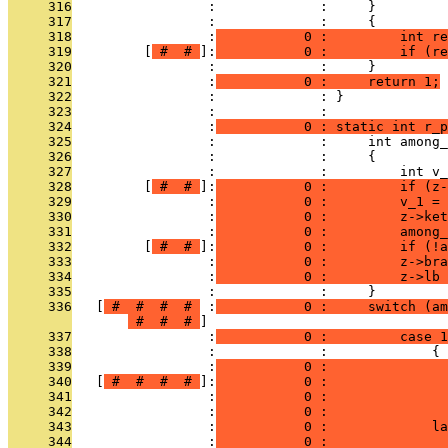
     316
                 :             :     }
     317
                 :             :     {
     318
                 :
           0 :         int re
     319
         [
 # 
 # 
]:
           0 :         if (re
     320
                 :             :     }
     321
                 :
           0 :     return 1;
     322
                 :             : }
     323
                 :             : 
     324
                 :
           0 : static int r_p
     325
                 :             :     int among_
     326
                 :             :     {
     327
                 :             :         int v_
     328
         [
 # 
 # 
]:
           0 :         if (z-
     329
                 :
           0 :         v_1 = 
     330
                 :
           0 :         z->ket
     331
                 :
           0 :         among_
     332
         [
 # 
 # 
]:
           0 :         if (!a
     333
                 :
           0 :         z->bra
     334
                 :
           0 :         z->lb 
     335
                 :             :     }
     336
   [
 # 
 # 
 # 
 # 
 :
           0 :     switch (am
 # 
 # 
 # 
     337
                 :
           0 :         case 1
     338
                 :             :             {
     339
                 :
           0 :               
     340
   [
 # 
 # 
 # 
 # 
]:
           0 :               
     341
                 :
           0 :               
     342
                 :
           0 :               
     343
                 :
           0 :             la
     344
                 :
           0 :               