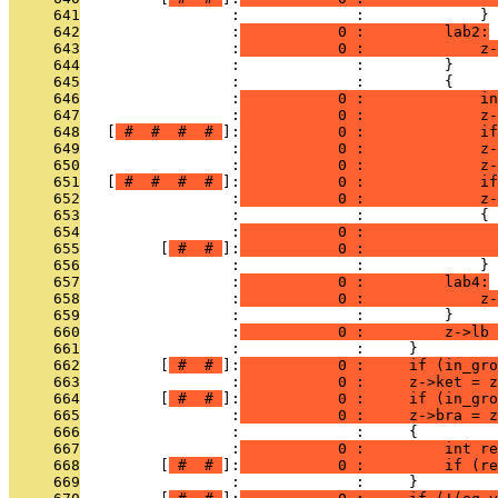
     641
                 :             :             }
     642
                 :
           0 :         lab2:
     643
                 :
           0 :             z-
     644
                 :             :         }
     645
                 :             :         {
     646
                 :
           0 :             in
     647
                 :
           0 :             z-
     648
   [
 # 
 # 
 # 
 # 
]:
           0 :             if
     649
                 :
           0 :             z-
     650
                 :
           0 :             z-
     651
   [
 # 
 # 
 # 
 # 
]:
           0 :             if
     652
                 :
           0 :             z-
     653
                 :             :             {
     654
                 :
           0 :               
     655
         [
 # 
 # 
]:
           0 :              
     656
                 :             :             }
     657
                 :
           0 :         lab4:
     658
                 :
           0 :             z-
     659
                 :             :         }
     660
                 :
           0 :         z->lb 
     661
                 :             :     }
     662
         [
 # 
 # 
]:
           0 :     if (in_gro
     663
                 :
           0 :     z->ket = z
     664
         [
 # 
 # 
]:
           0 :     if (in_gr
     665
                 :
           0 :     z->bra = z
     666
                 :             :     {
     667
                 :
           0 :         int re
     668
         [
 # 
 # 
]:
           0 :         if (re
     669
                 :             :     }