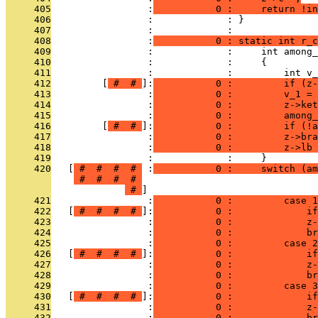
     405
                 :
           0 :     return !in
     406
                 :             : }
     407
                 :             : 
     408
                 :
           0 : static int r_c
     409
                 :             :     int among_
     410
                 :             :     {
     411
                 :             :         int v_
     412
         [
 # 
 # 
]:
           0 :         if (z-
     413
                 :
           0 :         v_1 = 
     414
                 :
           0 :         z->ket
     415
                 :
           0 :         among_
     416
         [
 # 
 # 
]:
           0 :         if (!a
     417
                 :
           0 :         z->bra
     418
                 :
           0 :         z->lb 
     419
                 :             :     }
     420
   [
 # 
 # 
 # 
 # 
 :
           0 :     switch (am
 # 
 # 
 # 
 # 
 # 
     421
                 :
           0 :         case 1
     422
   [
 # 
 # 
 # 
 # 
]:
           0 :             if
     423
                 :
           0 :             z-
     424
                 :
           0 :             br
     425
                 :
           0 :         case 2
     426
   [
 # 
 # 
 # 
 # 
]:
           0 :             if
     427
                 :
           0 :             z-
     428
                 :
           0 :             br
     429
                 :
           0 :         case 3
     430
   [
 # 
 # 
 # 
 # 
]:
           0 :             if
     431
                 :
           0 :             z-
     432
                 :
           0 :             br