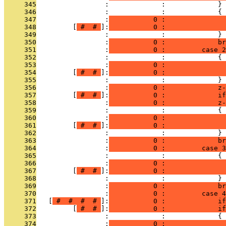
     345
                 :             :             }
     346
                 :             :             {
     347
                 :
           0 :               
     348
         [
 # 
 # 
]:
           0 :              
     349
                 :             :             }
     350
                 :
           0 :             br
     351
                 :
           0 :         case 2
     352
                 :             :             {
     353
                 :
           0 :               
     354
         [
 # 
 # 
]:
           0 :              
     355
                 :             :             }
     356
                 :
           0 :             z-
     357
         [
 # 
 # 
]:
           0 :             if
     358
                 :
           0 :             z-
     359
                 :             :             {
     360
                 :
           0 :               
     361
         [
 # 
 # 
]:
           0 :              
     362
                 :             :             }
     363
                 :
           0 :             br
     364
                 :
           0 :         case 3
     365
                 :             :             {
     366
                 :
           0 :               
     367
         [
 # 
 # 
]:
           0 :              
     368
                 :             :             }
     369
                 :
           0 :             br
     370
                 :
           0 :         case 4
     371
   [
 # 
 # 
 # 
 # 
]:
           0 :             if
     372
         [
 # 
 # 
]:
           0 :             if
     373
                 :             :             {
     374
                 :
           0 :               