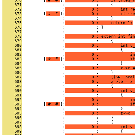
     670
         [
 # 
 # 
]:
           0 :     if (!(eq_v
     671
                 :             :     {
     672
                 :
           0 :         int re
     673
         [
 # 
 # 
]:
           0 :         if (re
     674
                 :             :     }
     675
                 :
           0 :     return 1;
     676
                 :             : }
     677
                 :             : 
     678
                 :
           0 : extern int fin
     679
                 :             :     {
     680
                 :
           0 :         int v_
     681
                 :             :         {
     682
                 :
           0 :             i
     683
         [
 # 
 # 
]:
           0 :             if
     684
                 :             :         }
     685
                 :
           0 :         z->c =
     686
                 :             :     }
     687
                 :
           0 :     ((SN_local
     688
                 :
           0 :     z->lb = z-
     689
                 :             :     {
     690
                 :
           0 :         int v_
     691
                 :             :         {
     692
                 :
           0 :             i
     693
         [
 # 
 # 
]:
           0 :             if
     694
                 :             :         }
     695
                 :
           0 :         z->c =
     696
                 :             :     }
     697
                 :             :     {
     698
                 :
           0 :         int v_
     699
                 :             :         {