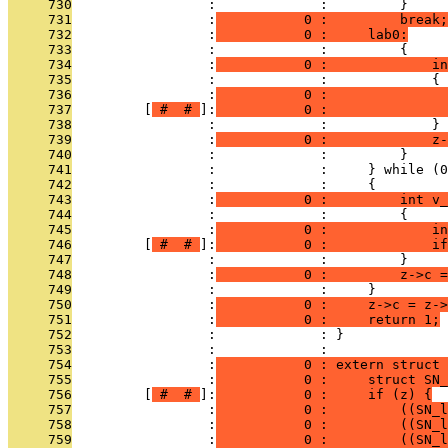
     730
                 :             :         }
     731
                 :
           0 :         break;
     732
                 :
           0 :     lab0:
     733
                 :             :         {
     734
                 :
           0 :             in
     735
                 :             :             {
     736
                 :
           0 :              
     737
         [
 # 
 # 
]:
           0 :              
     738
                 :             :             }
     739
                 :
           0 :             z-
     740
                 :             :         }
     741
                 :             :     } while (0
     742
                 :             :     {
     743
                 :
           0 :         int v_
     744
                 :             :         {
     745
                 :
           0 :             in
     746
         [
 # 
 # 
]:
           0 :             if
     747
                 :             :         }
     748
                 :
           0 :         z->c =
     749
                 :             :     }
     750
                 :
           0 :     z->c = z->
     751
                 :
           0 :     return 1;
     752
                 :             : }
     753
                 :             : 
     754
                 :
           0 : extern struct 
     755
                 :
           0 :     struct SN_
     756
         [
 # 
 # 
]:
           0 :     if (z) {
     757
                 :
           0 :         ((SN_l
     758
                 :
           0 :         ((SN_l
     759
                 :
           0 :         ((SN_l