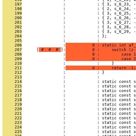
     197
                 :             : { 3, s_6_23, -
     198
                 :             : { 2, s_6_24, -
     199
                 :             : { 3, s_6_25, -
     200
                 :             : { 2, s_6_26, -
     201
                 :             : { 3, s_6_27, -
     202
                 :             : { 3, s_6_28, -
     203
                 :             : { 3, s_6_29, -
     204
                 :             : };
     205
                 :             : 
     206
                 :
           0 : static int af_
     207
      [
 # 
 # 
 # 
]:
           0 :     switch (z-
     208
                 :
           0 :         case 1
     209
                 :
           0 :         case 2
     210
                 :             :     }
     211
                 :
           0 :     return -1;
     212
                 :             : }
     213
                 :             : 
     214
                 :             : static const 
     215
                 :             : static const 
     216
                 :             : static const s
     217
                 :             : static const 
     218
                 :             : static const s
     219
                 :             : static const 
     220
                 :             : static const s
     221
                 :             : static const 
     222
                 :             : static const s
     223
                 :             : static const s
     224
                 :             : static const s
     225
                 :             : static const 