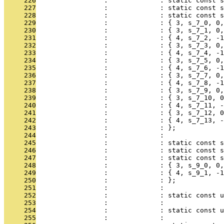
     226
                 :             : static const s
     227
                 :             : static const 
     228
                 :             : static const 
     229
                 :             : { 3, s_7_0, 0,
     230
                 :             : { 3, s_7_1, 0,
     231
                 :             : { 4, s_7_2, -1
     232
                 :             : { 3, s_7_3, 0,
     233
                 :             : { 4, s_7_4, -1
     234
                 :             : { 3, s_7_5, 0,
     235
                 :             : { 4, s_7_6, -1
     236
                 :             : { 3, s_7_7, 0,
     237
                 :             : { 4, s_7_8, -1
     238
                 :             : { 3, s_7_9, 0,
     239
                 :             : { 3, s_7_10, 0
     240
                 :             : { 4, s_7_11, -
     241
                 :             : { 3, s_7_12, 0
     242
                 :             : { 4, s_7_13, -
     243
                 :             : };
     244
                 :             : 
     245
                 :             : static const 
     246
                 :             : static const s
     247
                 :             : static const s
     248
                 :             : { 3, s_9_0, 0,
     249
                 :             : { 4, s_9_1, -1
     250
                 :             : };
     251
                 :             : 
     252
                 :             : static const u
     253
                 :             : 
     254
                 :             : static const 
     255
                 :             : 