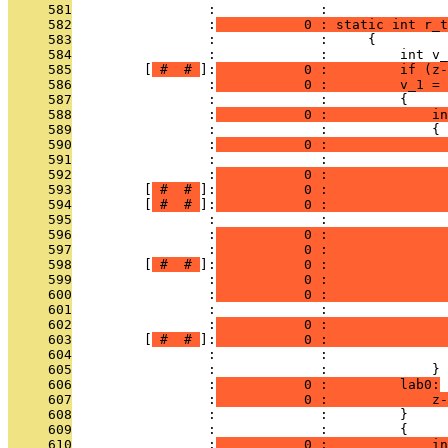
     581
                 :             : 
     582
                 :
           0 : static int r_t
     583
                 :             :     {
     584
                 :             :         int v_
     585
         [
 # 
 # 
]:
           0 :         if (z-
     586
                 :
           0 :         v_1 = 
     587
                 :             :         {
     588
                 :
           0 :             in
     589
                 :             :             {
     590
                 :
           0 :               
     591
                 :             :               
     592
                 :
           0 :              
     593
         [
 # 
 # 
]:
           0 :               
     594
         [
 # 
 # 
]:
           0 :               
     595
                 :             :               
     596
                 :
           0 :               
     597
                 :
           0 :               
     598
         [
 # 
 # 
]:
           0 :               
     599
                 :
           0 :               
     600
                 :
           0 :               
     601
                 :             :               
     602
                 :
           0 :               
     603
         [
 # 
 # 
]:
           0 :               
     604
                 :             :               
     605
                 :             :             }
     606
                 :
           0 :         lab0:
     607
                 :
           0 :             z-
     608
                 :             :         }
     609
                 :             :         {
     610
                 :
           0 :             in