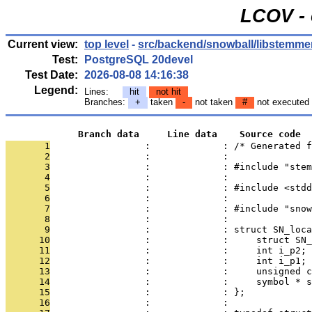
LCOV - 
Current view:
top level
-
src/backend/snowball/libstemme
Test:
PostgreSQL 20devel
Test Date:
2026-08-08 14:16:38
Legend:
Lines:
hit
not hit
Branches:
+
taken
-
not taken
#
not executed
             Branch data     Line data    Source code
       1
                 :             : /* Generated f
       2
                 :             : 
       3
                 :             : #include "stem
       4
                 :             : 
       5
                 :             : #include <stdd
       6
                 :             : 
       7
                 :             : #include "snow
       8
                 :             : 
       9
                 :             : struct SN_loca
      10
                 :             :     struct SN_
      11
                 :             :     int i_p2;
      12
                 :             :     int i_p1;
      13
                 :             :     unsigned c
      14
                 :             :     symbol * s
      15
                 :             : };
      16
                 :             : 