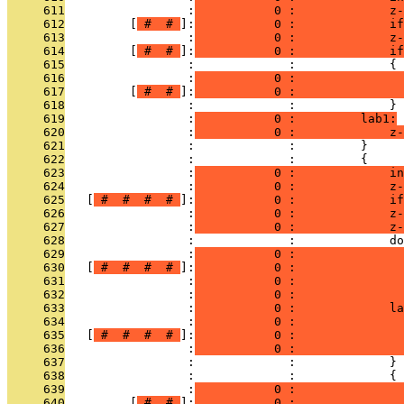
     611
                 :
           0 :             z-
     612
         [
 # 
 # 
]:
           0 :             if
     613
                 :
           0 :             z-
     614
         [
 # 
 # 
]:
           0 :             if
     615
                 :             :             {
     616
                 :
           0 :               
     617
         [
 # 
 # 
]:
           0 :              
     618
                 :             :             }
     619
                 :
           0 :         lab1:
     620
                 :
           0 :             z-
     621
                 :             :         }
     622
                 :             :         {
     623
                 :
           0 :             in
     624
                 :
           0 :             z-
     625
   [
 # 
 # 
 # 
 # 
]:
           0 :             if
     626
                 :
           0 :             z-
     627
                 :
           0 :             z-
     628
                 :             :             do
     629
                 :
           0 :               
     630
   [
 # 
 # 
 # 
 # 
]:
           0 :               
     631
                 :
           0 :               
     632
                 :
           0 :               
     633
                 :
           0 :             la
     634
                 :
           0 :               
     635
   [
 # 
 # 
 # 
 # 
]:
           0 :               
     636
                 :
           0 :               
     637
                 :             :             } 
     638
                 :             :             {
     639
                 :
           0 :               
     640
         [
 # 
 # 
]:
           0 :              