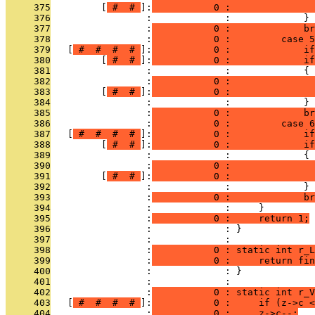
     375
         [
 # 
 # 
]:
           0 :              
     376
                 :             :             }
     377
                 :
           0 :             br
     378
                 :
           0 :         case 5
     379
   [
 # 
 # 
 # 
 # 
]:
           0 :             if
     380
         [
 # 
 # 
]:
           0 :             if
     381
                 :             :             {
     382
                 :
           0 :               
     383
         [
 # 
 # 
]:
           0 :              
     384
                 :             :             }
     385
                 :
           0 :             br
     386
                 :
           0 :         case 6
     387
   [
 # 
 # 
 # 
 # 
]:
           0 :             if
     388
         [
 # 
 # 
]:
           0 :             if
     389
                 :             :             {
     390
                 :
           0 :               
     391
         [
 # 
 # 
]:
           0 :              
     392
                 :             :             }
     393
                 :
           0 :             br
     394
                 :             :     }
     395
                 :
           0 :     return 1;
     396
                 :             : }
     397
                 :             : 
     398
                 :
           0 : static int r_L
     399
                 :
           0 :     return fin
     400
                 :             : }
     401
                 :             : 
     402
                 :
           0 : static int r_V
     403
   [
 # 
 # 
 # 
 # 
]:
           0 :     if (z->c <
     404
                 :
           0 :     z->c--;