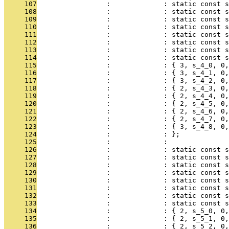
     107
                 :             : static const 
     108
                 :             : static const s
     109
                 :             : static const s
     110
                 :             : static const s
     111
                 :             : static const s
     112
                 :             : static const s
     113
                 :             : static const s
     114
                 :             : static const s
     115
                 :             : { 3, s_4_0, 0,
     116
                 :             : { 3, s_4_1, 0,
     117
                 :             : { 3, s_4_2, 0,
     118
                 :             : { 2, s_4_3, 0,
     119
                 :             : { 2, s_4_4, 0,
     120
                 :             : { 2, s_4_5, 0,
     121
                 :             : { 2, s_4_6, 0,
     122
                 :             : { 2, s_4_7, 0,
     123
                 :             : { 3, s_4_8, 0,
     124
                 :             : };
     125
                 :             : 
     126
                 :             : static const s
     127
                 :             : static const s
     128
                 :             : static const s
     129
                 :             : static const s
     130
                 :             : static const s
     131
                 :             : static const 
     132
                 :             : static const 
     133
                 :             : static const s
     134
                 :             : { 2, s_5_0, 0,
     135
                 :             : { 2, s_5_1, 0,
     136
                 :             : { 2, s_5_2, 0,