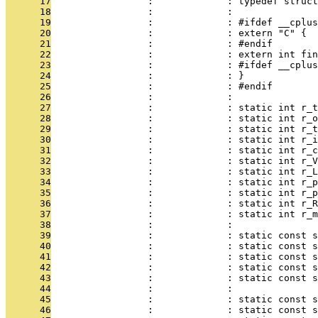
      17
                 :             : typedef struct
      18
                 :             : 
      19
                 :             : #ifdef __cplus
      20
                 :             : extern "C" {
      21
                 :             : #endif
      22
                 :             : extern int fin
      23
                 :             : #ifdef __cplus
      24
                 :             : }
      25
                 :             : #endif
      26
                 :             : 
      27
                 :             : static int r_
      28
                 :             : static int r_
      29
                 :             : static int r_t
      30
                 :             : static int r_i
      31
                 :             : static int r_c
      32
                 :             : static int r_V
      33
                 :             : static int r_
      34
                 :             : static int r_p
      35
                 :             : static int r_p
      36
                 :             : static int r_R
      37
                 :             : static int r_m
      38
                 :             : 
      39
                 :             : static const 
      40
                 :             : static const 
      41
                 :             : static const s
      42
                 :             : static const s
      43
                 :             : static const s
      44
                 :             : 
      45
                 :             : static const s
      46
                 :             : static const 