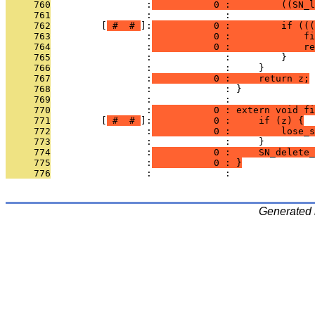
     760
                 :
           0 :         ((SN_l
     761
                 :             : 
     762
         [
 # 
 # 
]:
           0 :         if (((
     763
                 :
           0 :             fi
     764
                 :
           0 :             re
     765
                 :             :         }
     766
                 :             :     }
     767
                 :
           0 :     return z;
     768
                 :             : }
     769
                 :             : 
     770
                 :
           0 : extern void fi
     771
         [
 # 
 # 
]:
           0 :     if (z) {
     772
                 :
           0 :         lose_s
     773
                 :             :     }
     774
                 :
           0 :     SN_delete_
     775
                 :
           0 : }
     776
                 :             : 
Generated 