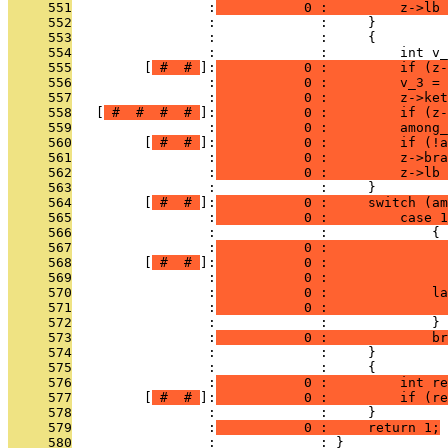
     551
                 :
           0 :         z->lb 
     552
                 :             :     }
     553
                 :             :     {
     554
                 :             :         int v_
     555
         [
 # 
 # 
]:
           0 :         if (z-
     556
                 :
           0 :         v_3 = 
     557
                 :
           0 :         z->ket
     558
   [
 # 
 # 
 # 
 # 
]:
           0 :         if (z-
     559
                 :
           0 :         among_
     560
         [
 # 
 # 
]:
           0 :         if (!a
     561
                 :
           0 :         z->bra
     562
                 :
           0 :         z->lb 
     563
                 :             :     }
     564
         [
 # 
 # 
]:
           0 :     switch (am
     565
                 :
           0 :         case 1
     566
                 :             :             {
     567
                 :
           0 :               
     568
         [
 # 
 # 
]:
           0 :              
     569
                 :
           0 :               
     570
                 :
           0 :             la
     571
                 :
           0 :               
     572
                 :             :             }
     573
                 :
           0 :             br
     574
                 :             :     }
     575
                 :             :     {
     576
                 :
           0 :         int re
     577
         [
 # 
 # 
]:
           0 :         if (re
     578
                 :             :     }
     579
                 :
           0 :     return 1;
     580
                 :             : }