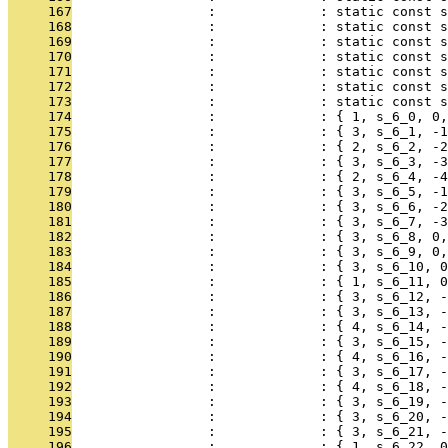
     167
                 :             : static const 
     168
                 :             : static const s
     169
                 :             : static const 
     170
                 :             : static const s
     171
                 :             : static const s
     172
                 :             : static const s
     173
                 :             : static const 
     174
                 :             : { 1, s_6_0, 0,
     175
                 :             : { 3, s_6_1, -1
     176
                 :             : { 2, s_6_2, -2
     177
                 :             : { 3, s_6_3, -3
     178
                 :             : { 2, s_6_4, -4
     179
                 :             : { 3, s_6_5, -1
     180
                 :             : { 3, s_6_6, -2
     181
                 :             : { 3, s_6_7, -3
     182
                 :             : { 3, s_6_8, 0,
     183
                 :             : { 3, s_6_9, 0,
     184
                 :             : { 3, s_6_10, 0
     185
                 :             : { 1, s_6_11, 0
     186
                 :             : { 3, s_6_12, -
     187
                 :             : { 3, s_6_13, -
     188
                 :             : { 4, s_6_14, -
     189
                 :             : { 3, s_6_15, -
     190
                 :             : { 4, s_6_16, -
     191
                 :             : { 3, s_6_17, -
     192
                 :             : { 4, s_6_18, -
     193
                 :             : { 3, s_6_19, -
     194
                 :             : { 3, s_6_20, -
     195
                 :             : { 3, s_6_21, -
     196
                 :             : { 1, s_6_22, 0