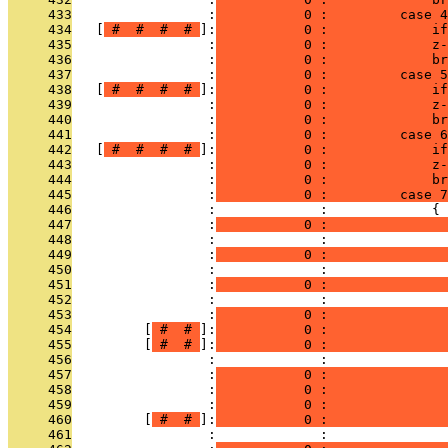
     433
                 :
           0 :         case 4
     434
   [
 # 
 # 
 # 
 # 
]:
           0 :             if
     435
                 :
           0 :             z-
     436
                 :
           0 :             br
     437
                 :
           0 :         case 5
     438
   [
 # 
 # 
 # 
 # 
]:
           0 :             if
     439
                 :
           0 :             z-
     440
                 :
           0 :             br
     441
                 :
           0 :         case 6
     442
   [
 # 
 # 
 # 
 # 
]:
           0 :             if
     443
                 :
           0 :             z-
     444
                 :
           0 :             br
     445
                 :
           0 :         case 7
     446
                 :             :             {
     447
                 :
           0 :               
     448
                 :             :               
     449
                 :
           0 :               
     450
                 :             :               
     451
                 :
           0 :               
     452
                 :             :               
     453
                 :
           0 :               
     454
         [
 # 
 # 
]:
           0 :              
     455
         [
 # 
 # 
]:
           0 :              
     456
                 :             :               
     457
                 :
           0 :               
     458
                 :
           0 :               
     459
                 :
           0 :               
     460
         [
 # 
 # 
]:
           0 :               
     461
                 :             :               