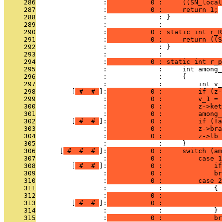
     286
                 :
           0 :     ((SN_local
     287
                 :
           0 :     return 1;
     288
                 :             : }
     289
                 :             : 
     290
                 :
           0 : static int r_R
     291
                 :
           0 :     return ((S
     292
                 :             : }
     293
                 :             : 
     294
                 :
           0 : static int r_p
     295
                 :             :     int among_
     296
                 :             :     {
     297
                 :             :         int v_
     298
         [
 # 
 # 
]:
           0 :         if (z-
     299
                 :
           0 :         v_1 = 
     300
                 :
           0 :         z->ket
     301
                 :
           0 :         among_
     302
         [
 # 
 # 
]:
           0 :         if (!a
     303
                 :
           0 :         z->bra
     304
                 :
           0 :         z->lb 
     305
                 :             :     }
     306
      [
 # 
 # 
 # 
]:
           0 :     switch (am
     307
                 :
           0 :         case 1
     308
         [
 # 
 # 
]:
           0 :             if
     309
                 :
           0 :             br
     310
                 :
           0 :         case 2
     311
                 :             :             {
     312
                 :
           0 :               
     313
         [
 # 
 # 
]:
           0 :               
     314
                 :             :             }
     315
                 :
           0 :             br