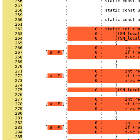
     256
                 :             : static const u
     257
                 :             : 
     258
                 :             : static const u
     259
                 :             : 
     260
                 :             : static const 
     261
                 :             : 
     262
                 :
           0 : static int r_m
     263
                 :
           0 :     ((SN_local
     264
                 :
           0 :     ((SN_local
     265
                 :             :     {
     266
                 :
           0 :         int r
     267
         [
 # 
 # 
]:
           0 :         if (re
     268
                 :
           0 :         z->c +
     269
                 :             :     }
     270
                 :             :     {
     271
                 :
           0 :         int re
     272
         [
 # 
 # 
]:
           0 :         if (re
     273
                 :
           0 :         z->c +
     274
                 :             :     }
     275
                 :
           0 :     ((SN_local
     276
                 :             :     {
     277
                 :
           0 :         int r
     278
         [
 # 
 # 
]:
           0 :         if (re
     279
                 :
           0 :         z->c +
     280
                 :             :     }
     281
                 :             :     {
     282
                 :
           0 :         int re
     283
         [
 # 
 # 
]:
           0 :         if (re
     284
                 :
           0 :         z->c +
     285
                 :             :     }