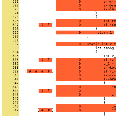
     521
                 :
           0 :         z->c--
     522
                 :
           0 :         z->bra
     523
                 :
           0 :         z->lb 
     524
                 :             :     }
     525
                 :             :     {
     526
                 :
           0 :         int re
     527
         [
 # 
 # 
]:
           0 :         if (re
     528
                 :             :     }
     529
                 :
           0 :     return 1;
     530
                 :             : }
     531
                 :             : 
     532
                 :
           0 : static int r_t
     533
                 :             :     int among_
     534
                 :             :     {
     535
                 :             :         int v_
     536
         [
 # 
 # 
]:
           0 :         if (z-
     537
                 :
           0 :         v_1 = 
     538
                 :
           0 :         z->ket
     539
   [
 # 
 # 
 # 
 # 
]:
           0 :         if (z-
     540
                 :
           0 :         z->c--
     541
                 :
           0 :         z->bra
     542
                 :             :         {
     543
                 :
           0 :             in
     544
         [
 # 
 # 
]:
           0 :             if
     545
                 :
           0 :             z-
     546
                 :             :         }
     547
                 :             :         {
     548
                 :
           0 :             i
     549
         [
 # 
 # 
]:
           0 :             if
     550
                 :             :         }