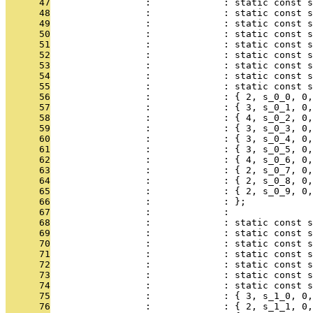
      47
                 :             : static const s
      48
                 :             : static const 
      49
                 :             : static const 
      50
                 :             : static const s
      51
                 :             : static const 
      52
                 :             : static const s
      53
                 :             : static const s
      54
                 :             : static const s
      55
                 :             : static const 
      56
                 :             : { 2, s_0_0, 0,
      57
                 :             : { 3, s_0_1, 0,
      58
                 :             : { 4, s_0_2, 0,
      59
                 :             : { 3, s_0_3, 0,
      60
                 :             : { 3, s_0_4, 0,
      61
                 :             : { 3, s_0_5, 0,
      62
                 :             : { 4, s_0_6, 0,
      63
                 :             : { 2, s_0_7, 0,
      64
                 :             : { 2, s_0_8, 0,
      65
                 :             : { 2, s_0_9, 0,
      66
                 :             : };
      67
                 :             : 
      68
                 :             : static const 
      69
                 :             : static const s
      70
                 :             : static const 
      71
                 :             : static const s
      72
                 :             : static const 
      73
                 :             : static const 
      74
                 :             : static const s
      75
                 :             : { 3, s_1_0, 0,
      76
                 :             : { 2, s_1_1, 0,