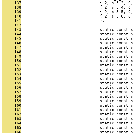
     137
                 :             : { 2, s_5_3, 0,
     138
                 :             : { 2, s_5_4, 0,
     139
                 :             : { 2, s_5_5, 0,
     140
                 :             : { 2, s_5_6, 0,
     141
                 :             : };
     142
                 :             : 
     143
                 :             : static const s
     144
                 :             : static const 
     145
                 :             : static const s
     146
                 :             : static const 
     147
                 :             : static const s
     148
                 :             : static const 
     149
                 :             : static const 
     150
                 :             : static const 
     151
                 :             : static const 
     152
                 :             : static const 
     153
                 :             : static const s
     154
                 :             : static const s
     155
                 :             : static const s
     156
                 :             : static const s
     157
                 :             : static const s
     158
                 :             : static const s
     159
                 :             : static const s
     160
                 :             : static const s
     161
                 :             : static const s
     162
                 :             : static const s
     163
                 :             : static const s
     164
                 :             : static const s
     165
                 :             : static const s
     166
                 :             : static const s