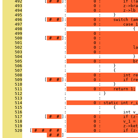
     492
         [
 # 
 # 
]:
           0 :         if (!a
     493
                 :
           0 :         z->bra
     494
                 :
           0 :         z->lb 
     495
                 :             :     }
     496
         [
 # 
 # 
]:
           0 :     switch (am
     497
                 :
           0 :         case 1
     498
                 :             :             {
     499
                 :
           0 :               
     500
         [
 # 
 # 
]:
           0 :              
     501
                 :
           0 :               
     502
                 :
           0 :             la
     503
                 :
           0 :               
     504
                 :             :             }
     505
                 :
           0 :             br
     506
                 :             :     }
     507
                 :             :     {
     508
                 :
           0 :         int re
     509
         [
 # 
 # 
]:
           0 :         if (re
     510
                 :             :     }
     511
                 :
           0 :     return 1;
     512
                 :             : }
     513
                 :             : 
     514
                 :
           0 : static int r_i
     515
                 :             :     {
     516
                 :             :         int v_
     517
         [
 # 
 # 
]:
           0 :         if (z-
     518
                 :
           0 :         v_1 = 
     519
                 :
           0 :         z->ket
     520
   [
 # 
 # 
 # 
 # 
 :
           0 :         if (z-
 # 
 # 