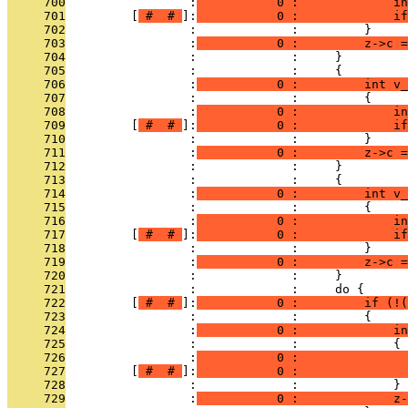
     700
                 :
           0 :             in
     701
         [
 # 
 # 
]:
           0 :             if
     702
                 :             :         }
     703
                 :
           0 :         z->c =
     704
                 :             :     }
     705
                 :             :     {
     706
                 :
           0 :         int v_
     707
                 :             :         {
     708
                 :
           0 :             in
     709
         [
 # 
 # 
]:
           0 :             if
     710
                 :             :         }
     711
                 :
           0 :         z->c =
     712
                 :             :     }
     713
                 :             :     {
     714
                 :
           0 :         int v_
     715
                 :             :         {
     716
                 :
           0 :             in
     717
         [
 # 
 # 
]:
           0 :             if
     718
                 :             :         }
     719
                 :
           0 :         z->c =
     720
                 :             :     }
     721
                 :             :     do {
     722
         [
 # 
 # 
]:
           0 :         if (!(
     723
                 :             :         {
     724
                 :
           0 :             in
     725
                 :             :             {
     726
                 :
           0 :              
     727
         [
 # 
 # 
]:
           0 :              
     728
                 :             :             }
     729
                 :
           0 :             z-