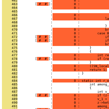
     462
                 :
           0 :               
     463
         [
 # 
 # 
]:
           0 :               
     464
                 :
           0 :               
     465
                 :             :               
     466
                 :
           0 :               
     467
                 :
           0 :             la
     468
                 :             :               
     469
                 :             :             }
     470
                 :
           0 :             br
     471
                 :
           0 :         case 8
     472
         [
 # 
 # 
]:
           0 :             if
     473
         [
 # 
 # 
]:
           0 :             if
     474
                 :
           0 :             br
     475
                 :             :     }
     476
                 :             :     {
     477
                 :
           0 :         int re
     478
         [
 # 
 # 
]:
           0 :         if (re
     479
                 :             :     }
     480
                 :
           0 :     ((SN_local
     481
                 :
           0 :     return 1;
     482
                 :             : }
     483
                 :             : 
     484
                 :
           0 : static int r_o
     485
                 :             :     int among_
     486
                 :             :     {
     487
                 :             :         int v_
     488
         [
 # 
 # 
]:
           0 :         if (z-
     489
                 :
           0 :         v_1 = 
     490
                 :
           0 :         z->ket
     491
                 :
           0 :         among_