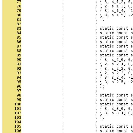
      77
                 :             : { 3, s_1_2, 0,
      78
                 :             : { 2, s_1_3, 0,
      79
                 :             : { 3, s_1_4, -1
      80
                 :             : { 3, s_1_5, -2
      81
                 :             : };
      82
                 :             : 
      83
                 :             : static const s
      84
                 :             : static const s
      85
                 :             : static const s
      86
                 :             : static const s
      87
                 :             : static const s
      88
                 :             : static const s
      89
                 :             : static const s
      90
                 :             : { 3, s_2_0, 0,
      91
                 :             : { 2, s_2_1, 0,
      92
                 :             : { 3, s_2_2, 0,
      93
                 :             : { 2, s_2_3, 0,
      94
                 :             : { 3, s_2_4, -1
      95
                 :             : { 3, s_2_5, -2
      96
                 :             : };
      97
                 :             : 
      98
                 :             : static const 
      99
                 :             : static const 
     100
                 :             : static const s
     101
                 :             : { 3, s_3_0, 0,
     102
                 :             : { 3, s_3_1, 0,
     103
                 :             : };
     104
                 :             : 
     105
                 :             : static const 
     106
                 :             : static const 