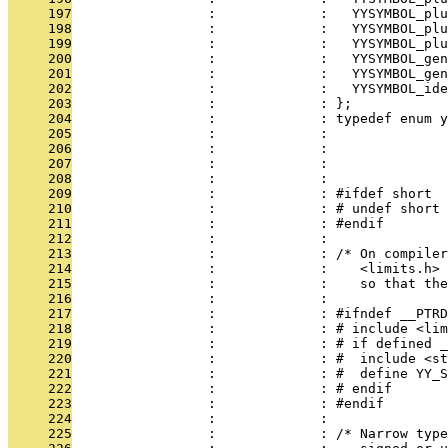
     197
                 :             :   YYSYMBOL_plu
     198
                 :             :   YYSYMBOL_plu
     199
                 :             :   YYSYMBOL_plu
     200
                 :             :   YYSYMBOL_gen
     201
                 :             :   YYSYMBOL_gen
     202
                 :             :   YYSYMBOL_ide
     203
                 :             : };
     204
                 :             : typedef enum y
     205
                 :             : 
     206
                 :             : 
     207
                 :             : 
     208
                 :             : 
     209
                 :             : #ifdef short
     210
                 :             : # undef short
     211
                 :             : #endif
     212
                 :             : 
     213
                 :             : /* On compiler
     214
                 :             :    <limits.h>
     215
                 :             :    so that the
     216
                 :             : 
     217
                 :             : #ifndef __PTRD
     218
                 :             : # include <lim
     219
                 :             : # if defined _
     220
                 :             : #  include <s
     221
                 :             : #  define YY_S
     222
                 :             : # endif
     223
                 :             : #endif
     224
                 :             : 
     225
                 :             : /* Narrow type