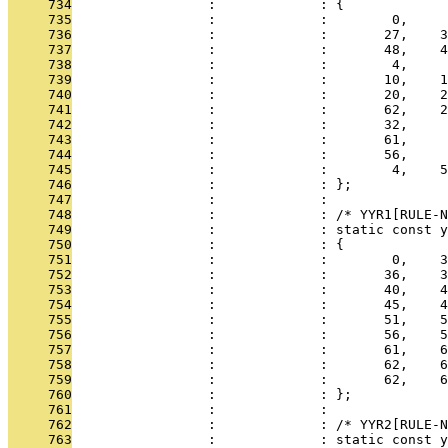
     734
                 :             : {
     735
                 :             :        0,     
     736
                 :             :       27,    3
     737
                 :             :       48,    4
     738
                 :             :        4,     
     739
                 :             :       10,    1
     740
                 :             :       20,    2
     741
                 :             :       62,    2
     742
                 :             :       32,     
     743
                 :             :       61,     
     744
                 :             :       56,     
     745
                 :             :        4,    5
     746
                 :             : };
     747
                 :             : 
     748
                 :             : /* YYR1[RULE-N
     749
                 :             : static const y
     750
                 :             : {
     751
                 :             :        0,    3
     752
                 :             :       36,    3
     753
                 :             :       40,    4
     754
                 :             :       45,    4
     755
                 :             :       51,    5
     756
                 :             :       56,    5
     757
                 :             :       61,    6
     758
                 :             :       62,    6
     759
                 :             :       62,    6
     760
                 :             : };
     761
                 :             : 
     762
                 :             : /* YYR2[RULE-N
     763
                 :             : static const y