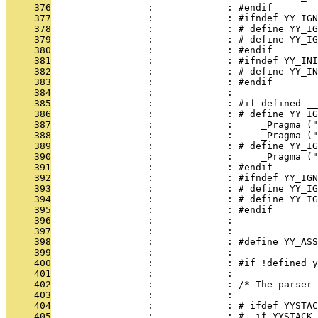
     376
                 :             : #endif
     377
                 :             : #ifndef YY_IGN
     378
                 :             : # define YY_IG
     379
                 :             : # define YY_IG
     380
                 :             : #endif
     381
                 :             : #ifndef YY_INI
     382
                 :             : # define YY_IN
     383
                 :             : #endif
     384
                 :             : 
     385
                 :             : #if defined __
     386
                 :             : # define YY_IG
     387
                 :             :     _Pragma ("
     388
                 :             :     _Pragma ("
     389
                 :             : # define YY_IG
     390
                 :             :     _Pragma ("
     391
                 :             : #endif
     392
                 :             : #ifndef YY_IGN
     393
                 :             : # define YY_I
     394
                 :             : # define YY_IG
     395
                 :             : #endif
     396
                 :             : 
     397
                 :             : 
     398
                 :             : #define YY_ASS
     399
                 :             : 
     400
                 :             : #if !defined y
     401
                 :             : 
     402
                 :             : /* The parser 
     403
                 :             : 
     404
                 :             : # ifdef YYSTAC
     405
                 :             : #  if YYSTACK_