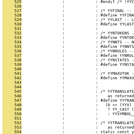
     525
                 :             : #endif /* !YYC
     526
                 :             : 
     527
                 :             : /* YYFINAL --
     528
                 :             : #define YYFINA
     529
                 :             : /* YYLAST -- L
     530
                 :             : #define YYLAST
     531
                 :             : 
     532
                 :             : /* YYNTOKENS -
     533
                 :             : #define YYNTOK
     534
                 :             : /* YYNNTS -- N
     535
                 :             : #define YYNNTS
     536
                 :             : /* YYNRULES --
     537
                 :             : #define YYNRUL
     538
                 :             : /* YYNSTATES 
     539
                 :             : #define YYNSTA
     540
                 :             : 
     541
                 :             : /* YYMAXUTOK -
     542
                 :             : #define YYMAXU
     543
                 :             : 
     544
                 :             : 
     545
                 :             : /* YYTRANSLATE
     546
                 :             :    as returned
     547
                 :             : #define YYTRAN
     548
                 :             :   (0 <= (YYX) 
     549
                 :             :    ? YY_CAST (
     550
                 :             :    : YYSYMBOL_
     551
                 :             : 
     552
                 :             : /* YYTRANSLATE
     553
                 :             :    as returned
     554
                 :             : static const y