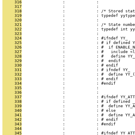
     316
                 :             : 
     317
                 :             : 
     318
                 :             : /* Stored stat
     319
                 :             : typedef yytype
     320
                 :             : 
     321
                 :             : /* State numb
     322
                 :             : typedef int yy
     323
                 :             : 
     324
                 :             : #ifndef YY_
     325
                 :             : # if defined Y
     326
                 :             : #  if ENABLE_N
     327
                 :             : #   include <l
     328
                 :             : #   define YY_
     329
                 :             : #  endif
     330
                 :             : # endif
     331
                 :             : # ifndef YY_
     332
                 :             : #  define YY_(
     333
                 :             : # endif
     334
                 :             : #endif
     335
                 :             : 
     336
                 :             : 
     337
                 :             : #ifndef YY_ATT
     338
                 :             : # if defined _
     339
                 :             : #  define YY_A
     340
                 :             : # else
     341
                 :             : #  define YY_A
     342
                 :             : # endif
     343
                 :             : #endif
     344
                 :             : 
     345
                 :             : #ifndef YY_ATT