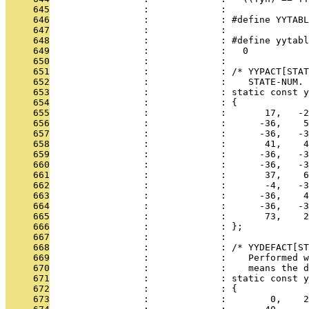
     645
                 :             : 
     646
                 :             : #define YYTABL
     647
                 :             : 
     648
                 :             : #define yytab
     649
                 :             :   0
     650
                 :             : 
     651
                 :             : /* YYPACT[STAT
     652
                 :             :    STATE-NUM. 
     653
                 :             : static const y
     654
                 :             : {
     655
                 :             :       17,   -2
     656
                 :             :      -36,    5
     657
                 :             :      -36,   -3
     658
                 :             :       41,    4
     659
                 :             :      -36,   -3
     660
                 :             :      -36,   -3
     661
                 :             :       37,    6
     662
                 :             :       -4,   -3
     663
                 :             :      -36,    4
     664
                 :             :      -36,   -3
     665
                 :             :       73,    2
     666
                 :             : };
     667
                 :             : 
     668
                 :             : /* YYDEFACT[ST
     669
                 :             :    Performed w
     670
                 :             :    means the 
     671
                 :             : static const 
     672
                 :             : {
     673
                 :             :        0,    2