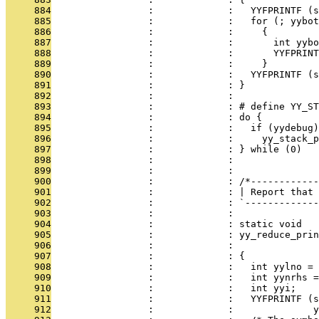
     884
                 :             :   YYFPRINTF (s
     885
                 :             :   for (; yybot
     886
                 :             :     {
     887
                 :             :       int yybo
     888
                 :             :       YYFPRINT
     889
                 :             :     }
     890
                 :             :   YYFPRINTF (s
     891
                 :             : }
     892
                 :             : 
     893
                 :             : # define YY_ST
     894
                 :             : do {          
     895
                 :             :   if (yydebug)
     896
                 :             :     yy_stack_p
     897
                 :             : } while (0)
     898
                 :             : 
     899
                 :             : 
     900
                 :             : /*------------
     901
                 :             : | Report that 
     902
                 :             : `-------------
     903
                 :             : 
     904
                 :             : static void
     905
                 :             : yy_reduce_prin
     906
                 :             :               
     907
                 :             : {
     908
                 :             :   int yylno = 
     909
                 :             :   int yynrhs =
     910
                 :             :   int yyi;
     911
                 :             :   YYFPRINTF (s
     912
                 :             :              y