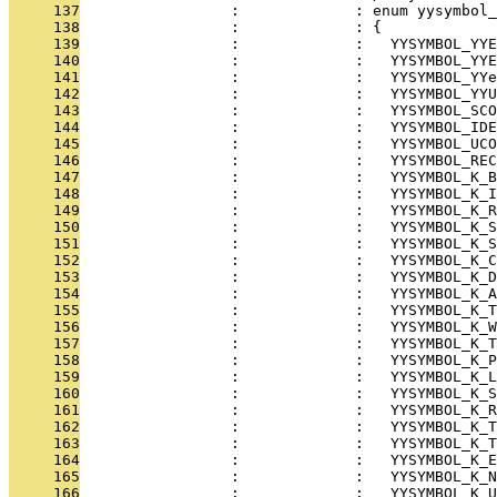
     137
                 :             : enum yysymbol_
     138
                 :             : {
     139
                 :             :   YYSYMBOL_YYE
     140
                 :             :   YYSYMBOL_YYE
     141
                 :             :   YYSYMBOL_YYe
     142
                 :             :   YYSYMBOL_YYU
     143
                 :             :   YYSYMBOL_SC
     144
                 :             :   YYSYMBOL_IDE
     145
                 :             :   YYSYMBOL_UC
     146
                 :             :   YYSYMBOL_RE
     147
                 :             :   YYSYMBOL_K_B
     148
                 :             :   YYSYMBOL_K_I
     149
                 :             :   YYSYMBOL_K_R
     150
                 :             :   YYSYMBOL_K_
     151
                 :             :   YYSYMBOL_K_S
     152
                 :             :   YYSYMBOL_K_C
     153
                 :             :   YYSYMBOL_K_D
     154
                 :             :   YYSYMBOL_K_A
     155
                 :             :   YYSYMBOL_K_T
     156
                 :             :   YYSYMBOL_K_
     157
                 :             :   YYSYMBOL_K_T
     158
                 :             :   YYSYMBOL_K_P
     159
                 :             :   YYSYMBOL_K_L
     160
                 :             :   YYSYMBOL_K_
     161
                 :             :   YYSYMBOL_K_R
     162
                 :             :   YYSYMBOL_K_T
     163
                 :             :   YYSYMBOL_K_T
     164
                 :             :   YYSYMBOL_K_E
     165
                 :             :   YYSYMBOL_K_N
     166
                 :             :   YYSYMBOL_K_U