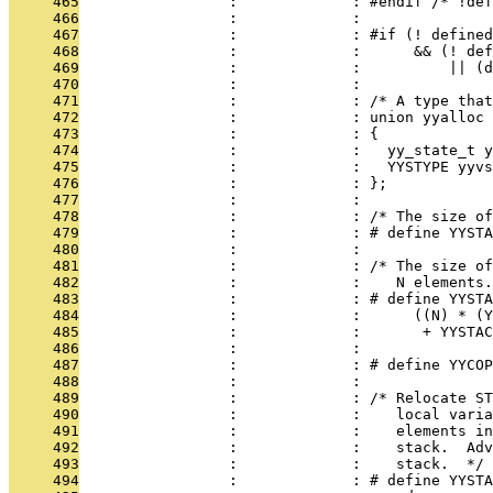
     465
                 :             : #endif /* !def
     466
                 :             : 
     467
                 :             : #if (! defined
     468
                 :             :      && (! def
     469
                 :             :          || (d
     470
                 :             : 
     471
                 :             : /* A type that
     472
                 :             : union yyalloc
     473
                 :             : {
     474
                 :             :   yy_state_t y
     475
                 :             :   YYSTYPE yyvs
     476
                 :             : };
     477
                 :             : 
     478
                 :             : /* The size of
     479
                 :             : # define YYSTA
     480
                 :             : 
     481
                 :             : /* The size of
     482
                 :             :    N elements.
     483
                 :             : # define YYSTA
     484
                 :             :      ((N) * (Y
     485
                 :             :       + YYSTAC
     486
                 :             : 
     487
                 :             : # define YYCOP
     488
                 :             : 
     489
                 :             : /* Relocate ST
     490
                 :             :    local varia
     491
                 :             :    elements in
     492
                 :             :    stack.  Adv
     493
                 :             :    stack.  */
     494
                 :             : # define YYSTA