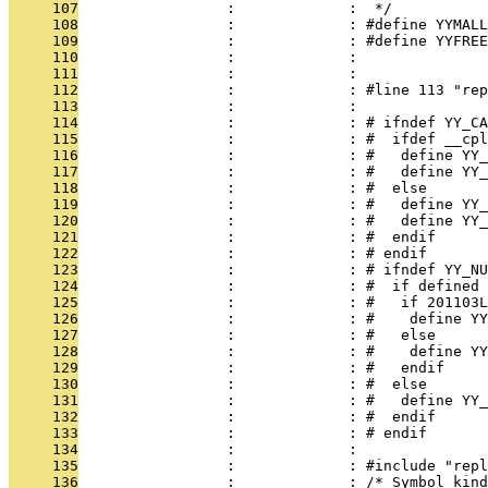
     107
                 :             :  */
     108
                 :             : #define YYMALL
     109
                 :             : #define YYFREE
     110
                 :             : 
     111
                 :             : 
     112
                 :             : #line 113 "rep
     113
                 :             : 
     114
                 :             : # ifndef YY_CA
     115
                 :             : #  ifdef __cpl
     116
                 :             : #   define YY_
     117
                 :             : #   define YY_
     118
                 :             : #  else
     119
                 :             : #   define YY_
     120
                 :             : #   define YY
     121
                 :             : #  endif
     122
                 :             : # endif
     123
                 :             : # ifndef YY_NU
     124
                 :             : #  if defined 
     125
                 :             : #   if 201103L
     126
                 :             : #    define YY
     127
                 :             : #   else
     128
                 :             : #    define YY
     129
                 :             : #   endif
     130
                 :             : #  else
     131
                 :             : #   define YY_
     132
                 :             : #  endif
     133
                 :             : # endif
     134
                 :             : 
     135
                 :             : #include "repl
     136
                 :             : /* Symbol kind