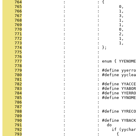
     764
                 :             : {
     765
                 :             :        0,     
     766
                 :             :        1,     
     767
                 :             :        3,     
     768
                 :             :        1,     
     769
                 :             :        1,     
     770
                 :             :        0,     
     771
                 :             :        2,     
     772
                 :             :        1,     
     773
                 :             :        1,     
     774
                 :             : };
     775
                 :             : 
     776
                 :             : 
     777
                 :             : enum { YYENOME
     778
                 :             : 
     779
                 :             : #define yyerro
     780
                 :             : #define yyclea
     781
                 :             : 
     782
                 :             : #define YYACCE
     783
                 :             : #define YYABOR
     784
                 :             : #define YYERRO
     785
                 :             : #define YYNOME
     786
                 :             : 
     787
                 :             : 
     788
                 :             : #define YYRECO
     789
                 :             : 
     790
                 :             : #define YYBACK
     791
                 :             :   do          
     792
                 :             :     if (yychar
     793
                 :             :       {       