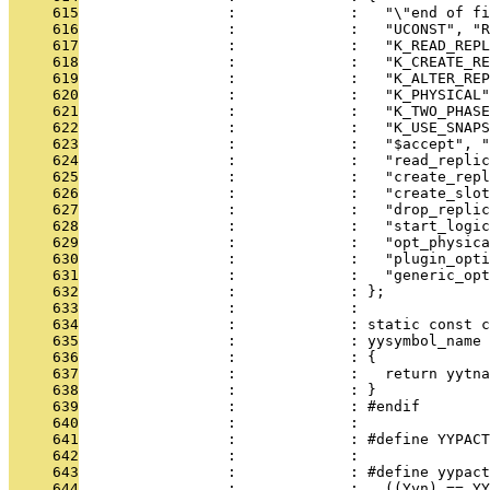
     615
                 :             :   "\"end of fi
     616
                 :             :   "UCONST", "R
     617
                 :             :   "K_READ_REPL
     618
                 :             :   "K_CREATE_RE
     619
                 :             :   "K_ALTER_REP
     620
                 :             :   "K_PHYSICAL"
     621
                 :             :   "K_TWO_PHASE
     622
                 :             :   "K_USE_SNAPS
     623
                 :             :   "$accept", "
     624
                 :             :   "read_replic
     625
                 :             :   "create_repl
     626
                 :             :   "create_slot
     627
                 :             :   "drop_replic
     628
                 :             :   "start_logic
     629
                 :             :   "opt_physica
     630
                 :             :   "plugin_opti
     631
                 :             :   "generic_opt
     632
                 :             : };
     633
                 :             : 
     634
                 :             : static const c
     635
                 :             : yysymbol_name 
     636
                 :             : {
     637
                 :             :   return yytna
     638
                 :             : }
     639
                 :             : #endif
     640
                 :             : 
     641
                 :             : #define YYPACT
     642
                 :             : 
     643
                 :             : #define yypact
     644
                 :             :   ((Yyn) == YY