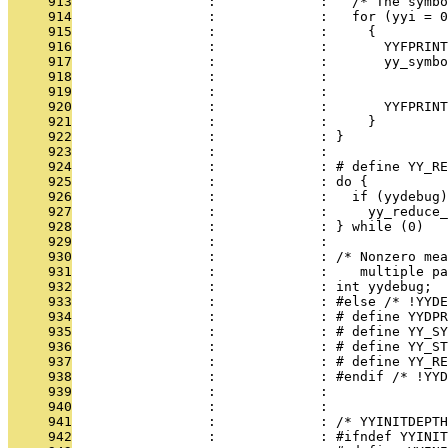
     913
                 :             :   /* The symbo
     914
                 :             :   for (yyi = 0
     915
                 :             :     {
     916
                 :             :       YYFPRINT
     917
                 :             :       yy_symbo
     918
                 :             :               
     919
                 :             :               
     920
                 :             :       YYFPRINT
     921
                 :             :     }
     922
                 :             : }
     923
                 :             : 
     924
                 :             : # define YY_RE
     925
                 :             : do {          
     926
                 :             :   if (yydebug)
     927
                 :             :     yy_reduce_
     928
                 :             : } while (0)
     929
                 :             : 
     930
                 :             : /* Nonzero mea
     931
                 :             :    multiple pa
     932
                 :             : int yydebug;
     933
                 :             : #else /* !YYDE
     934
                 :             : # define YYDPR
     935
                 :             : # define YY_SY
     936
                 :             : # define YY_ST
     937
                 :             : # define YY_RE
     938
                 :             : #endif /* !YYD
     939
                 :             : 
     940
                 :             : 
     941
                 :             : /* YYINITDEPTH
     942
                 :             : #ifndef YYINIT