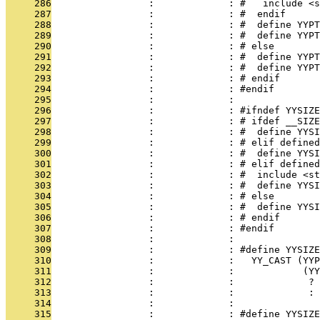
     286
                 :             : #   include <s
     287
                 :             : #  endif
     288
                 :             : #  define YYPT
     289
                 :             : #  define YYPT
     290
                 :             : # else
     291
                 :             : #  define YYPT
     292
                 :             : #  define YYPT
     293
                 :             : # endif
     294
                 :             : #endif
     295
                 :             : 
     296
                 :             : #ifndef YYSIZE
     297
                 :             : # ifdef __SIZE
     298
                 :             : #  define YYSI
     299
                 :             : # elif defined
     300
                 :             : #  define YYSI
     301
                 :             : # elif defined
     302
                 :             : #  include <s
     303
                 :             : #  define YYSI
     304
                 :             : # else
     305
                 :             : #  define YYSI
     306
                 :             : # endif
     307
                 :             : #endif
     308
                 :             : 
     309
                 :             : #define YYSIZE
     310
                 :             :   YY_CAST (YYP
     311
                 :             :            (YY
     312
                 :             :             ? 
     313
                 :             :             : 
     314
                 :             : 
     315
                 :             : #define YYSIZE