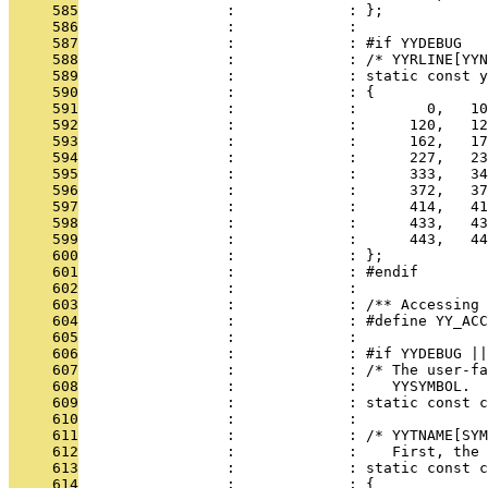
     585
                 :             : };
     586
                 :             : 
     587
                 :             : #if YYDEBUG
     588
                 :             : /* YYRLINE[YYN
     589
                 :             : static const 
     590
                 :             : {
     591
                 :             :        0,   10
     592
                 :             :      120,   12
     593
                 :             :      162,   17
     594
                 :             :      227,   23
     595
                 :             :      333,   34
     596
                 :             :      372,   37
     597
                 :             :      414,   41
     598
                 :             :      433,   43
     599
                 :             :      443,   44
     600
                 :             : };
     601
                 :             : #endif
     602
                 :             : 
     603
                 :             : /** Accessing 
     604
                 :             : #define YY_ACC
     605
                 :             : 
     606
                 :             : #if YYDEBUG ||
     607
                 :             : /* The user-fa
     608
                 :             :    YYSYMBOL. 
     609
                 :             : static const c
     610
                 :             : 
     611
                 :             : /* YYTNAME[SYM
     612
                 :             :    First, the 
     613
                 :             : static const c
     614
                 :             : {