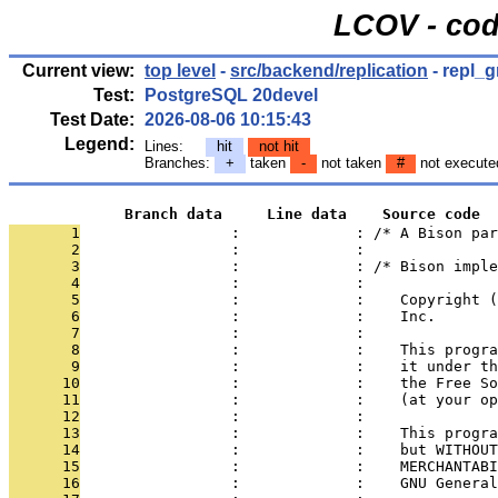
LCOV - cod
Current view:
top level
-
src/backend/replication
- repl_
Test:
PostgreSQL 20devel
Test Date:
2026-08-06 10:15:43
Legend:
Lines:
hit
not hit
Branches:
+
taken
-
not taken
#
not execute
             Branch data     Line data    Source code
       1
                 :             : /* A Bison par
       2
                 :             : 
       3
                 :             : /* Bison imple
       4
                 :             : 
       5
                 :             :    Copyright (
       6
                 :             :    Inc.
       7
                 :             : 
       8
                 :             :    This progra
       9
                 :             :    it under th
      10
                 :             :    the Free So
      11
                 :             :    (at your op
      12
                 :             : 
      13
                 :             :    This progra
      14
                 :             :    but WITHOUT
      15
                 :             :    MERCHANTABI
      16
                 :             :    GNU General