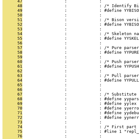
      47
                 :             : 
      48
                 :             : /* Identify Bi
      49
                 :             : #define YYBISO
      50
                 :             : 
      51
                 :             : /* Bison versi
      52
                 :             : #define YYBISO
      53
                 :             : 
      54
                 :             : /* Skeleton na
      55
                 :             : #define YYSKEL
      56
                 :             : 
      57
                 :             : /* Pure parser
      58
                 :             : #define YYPURE
      59
                 :             : 
      60
                 :             : /* Push parser
      61
                 :             : #define YYPUSH
      62
                 :             : 
      63
                 :             : /* Pull parser
      64
                 :             : #define YYPULL
      65
                 :             : 
      66
                 :             : 
      67
                 :             : /* Substitute 
      68
                 :             : #define yypars
      69
                 :             : #define yylex 
      70
                 :             : #define yyerro
      71
                 :             : #define yydebu
      72
                 :             : #define yynerr
      73
                 :             : 
      74
                 :             : /* First part 
      75
                 :             : #line 1 "repl_
      76
                 :             : 