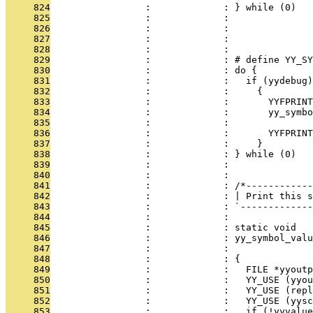
     824
                 :             : } while (0)
     825
                 :             : 
     826
                 :             : 
     827
                 :             : 
     828
                 :             : 
     829
                 :             : # define YY_SY
     830
                 :             : do {          
     831
                 :             :   if (yydebug)
     832
                 :             :     {         
     833
                 :             :       YYFPRINT
     834
                 :             :       yy_symbo
     835
                 :             :               
     836
                 :             :       YYFPRINT
     837
                 :             :     }         
     838
                 :             : } while (0)
     839
                 :             : 
     840
                 :             : 
     841
                 :             : /*------------
     842
                 :             : | Print this s
     843
                 :             : `-------------
     844
                 :             : 
     845
                 :             : static void
     846
                 :             : yy_symbol_valu
     847
                 :             :               
     848
                 :             : {
     849
                 :             :   FILE *yyoutp
     850
                 :             :   YY_USE (yyou
     851
                 :             :   YY_USE (repl
     852
                 :             :   YY_USE (yysc
     853
                 :             :   if (!yyvalue