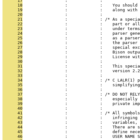
      17
                 :             : 
      18
                 :             :    You should 
      19
                 :             :    along with 
      20
                 :             : 
      21
                 :             : /* As a specia
      22
                 :             :    part or all
      23
                 :             :    under terms
      24
                 :             :    parser gene
      25
                 :             :    as a parser
      26
                 :             :    the parser 
      27
                 :             :    special exc
      28
                 :             :    Bison outpu
      29
                 :             :    License wit
      30
                 :             : 
      31
                 :             :    This specia
      32
                 :             :    version 2.2
      33
                 :             : 
      34
                 :             : /* C LALR(1) p
      35
                 :             :    simplifying
      36
                 :             : 
      37
                 :             : /* DO NOT RELY
      38
                 :             :    especially 
      39
                 :             :    private imp
      40
                 :             : 
      41
                 :             : /* All symbols
      42
                 :             :    infringing 
      43
                 :             :    variables, 
      44
                 :             :    There are s
      45
                 :             :    define nece
      46
                 :             :    USER NAME S