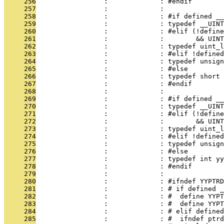
     256
                 :             : #endif
     257
                 :             : 
     258
                 :             : #if defined __
     259
                 :             : typedef __UINT
     260
                 :             : #elif (!define
     261
                 :             :        && UIN
     262
                 :             : typedef uint_l
     263
                 :             : #elif !defined
     264
                 :             : typedef unsign
     265
                 :             : #else
     266
                 :             : typedef short 
     267
                 :             : #endif
     268
                 :             : 
     269
                 :             : #if defined __
     270
                 :             : typedef __UINT
     271
                 :             : #elif (!define
     272
                 :             :        && UINT
     273
                 :             : typedef uint_
     274
                 :             : #elif !defined
     275
                 :             : typedef unsig
     276
                 :             : #else
     277
                 :             : typedef int yy
     278
                 :             : #endif
     279
                 :             : 
     280
                 :             : #ifndef YYPTRD
     281
                 :             : # if defined 
     282
                 :             : #  define YYPT
     283
                 :             : #  define YYPT
     284
                 :             : # elif defined
     285
                 :             : #  ifndef ptrd