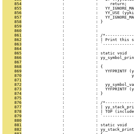
     854
                 :             :     return;
     855
                 :             :   YY_IGNORE_M
     856
                 :             :   YY_USE (yyki
     857
                 :             :   YY_IGNORE_MA
     858
                 :             : }
     859
                 :             : 
     860
                 :             : 
     861
                 :             : /*------------
     862
                 :             : | Print this s
     863
                 :             : `-------------
     864
                 :             : 
     865
                 :             : static void
     866
                 :             : yy_symbol_prin
     867
                 :             :               
     868
                 :             : {
     869
                 :             :   YYFPRINTF (y
     870
                 :             :              y
     871
                 :             : 
     872
                 :             :   yy_symbol_va
     873
                 :             :   YYFPRINTF (y
     874
                 :             : }
     875
                 :             : 
     876
                 :             : /*------------
     877
                 :             : | yy_stack_pri
     878
                 :             : | TOP (include
     879
                 :             : `-------------
     880
                 :             : 
     881
                 :             : static void
     882
                 :             : yy_stack_prin
     883
                 :             : {