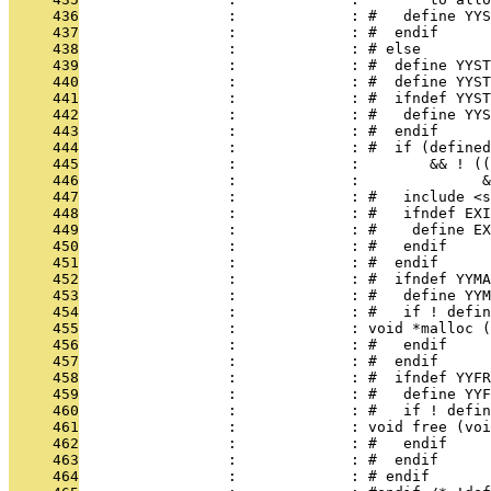
     436
                 :             : #   define YYS
     437
                 :             : #  endif
     438
                 :             : # else
     439
                 :             : #  define YYST
     440
                 :             : #  define YYST
     441
                 :             : #  ifndef YYST
     442
                 :             : #   define YYS
     443
                 :             : #  endif
     444
                 :             : #  if (defined
     445
                 :             :        && ! ((
     446
                 :             :              &
     447
                 :             : #   include <s
     448
                 :             : #   ifndef EXI
     449
                 :             : #    define EX
     450
                 :             : #   endif
     451
                 :             : #  endif
     452
                 :             : #  ifndef YYMA
     453
                 :             : #   define YYM
     454
                 :             : #   if ! defi
     455
                 :             : void *malloc (
     456
                 :             : #   endif
     457
                 :             : #  endif
     458
                 :             : #  ifndef YYFR
     459
                 :             : #   define YYF
     460
                 :             : #   if ! defin
     461
                 :             : void free (voi
     462
                 :             : #   endif
     463
                 :             : #  endif
     464
                 :             : # endif