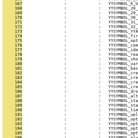
     167
                 :             :   YYSYMBOL_K_U
     168
                 :             :   YYSYMBOL_28_
     169
                 :             :   YYSYMBOL_29_
     170
                 :             :   YYSYMBOL_30_
     171
                 :             :   YYSYMBOL_31_
     172
                 :             :   YYSYMBOL_32_
     173
                 :             :   YYSYMBOL_YYA
     174
                 :             :   YYSYMBOL_fir
     175
                 :             :   YYSYMBOL_opt
     176
                 :             :   YYSYMBOL_com
     177
                 :             :   YYSYMBOL_ide
     178
                 :             :   YYSYMBOL_rea
     179
                 :             :   YYSYMBOL_sho
     180
                 :             :   YYSYMBOL_var
     181
                 :             :   YYSYMBOL_bas
     182
                 :             :   YYSYMBOL_cre
     183
                 :             :   YYSYMBOL_cre
     184
                 :             :   YYSYMBOL_cre
     185
                 :             :   YYSYMBOL_cre
     186
                 :             :   YYSYMBOL_dro
     187
                 :             :   YYSYMBOL_alt
     188
                 :             :   YYSYMBOL_sta
     189
                 :             :   YYSYMBOL_sta
     190
                 :             :   YYSYMBOL_tim
     191
                 :             :   YYSYMBOL_upl
     192
                 :             :   YYSYMBOL_opt
     193
                 :             :   YYSYMBOL_opt
     194
                 :             :   YYSYMBOL_opt
     195
                 :             :   YYSYMBOL_opt
     196
                 :             :   YYSYMBOL_plu