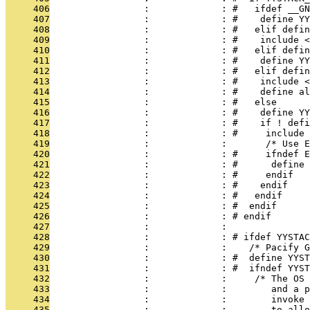
     406
                 :             : #   ifdef __GN
     407
                 :             : #    define YY
     408
                 :             : #   elif defin
     409
                 :             : #    include <
     410
                 :             : #   elif defin
     411
                 :             : #    define YY
     412
                 :             : #   elif defin
     413
                 :             : #    include <
     414
                 :             : #    define al
     415
                 :             : #   else
     416
                 :             : #    define YY
     417
                 :             : #    if ! defi
     418
                 :             : #     include 
     419
                 :             :       /* Use 
     420
                 :             : #     ifndef E
     421
                 :             : #      define 
     422
                 :             : #     endif
     423
                 :             : #    endif
     424
                 :             : #   endif
     425
                 :             : #  endif
     426
                 :             : # endif
     427
                 :             : 
     428
                 :             : # ifdef YYSTAC
     429
                 :             :    /* Pacify G
     430
                 :             : #  define YYST
     431
                 :             : #  ifndef YYST
     432
                 :             :     /* The OS 
     433
                 :             :        and a p
     434
                 :             :        invoke 
     435
                 :             :        to allo