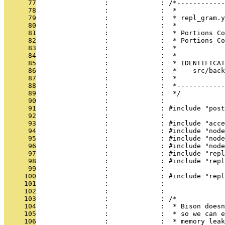
      77
                 :             : /*------------
      78
                 :             :  *
      79
                 :             :  * repl_gram.y
      80
                 :             :  *
      81
                 :             :  * Portions Co
      82
                 :             :  * Portions Co
      83
                 :             :  *
      84
                 :             :  *
      85
                 :             :  * IDENTIFICAT
      86
                 :             :  *    src/back
      87
                 :             :  *
      88
                 :             :  *------------
      89
                 :             :  */
      90
                 :             : 
      91
                 :             : #include "post
      92
                 :             : 
      93
                 :             : #include "acce
      94
                 :             : #include "node
      95
                 :             : #include "node
      96
                 :             : #include "node
      97
                 :             : #include "repl
      98
                 :             : #include "repl
      99
                 :             : 
     100
                 :             : #include "repl
     101
                 :             : 
     102
                 :             : 
     103
                 :             : /*
     104
                 :             :  * Bison doesn
     105
                 :             :  * so we can e
     106
                 :             :  * memory leak