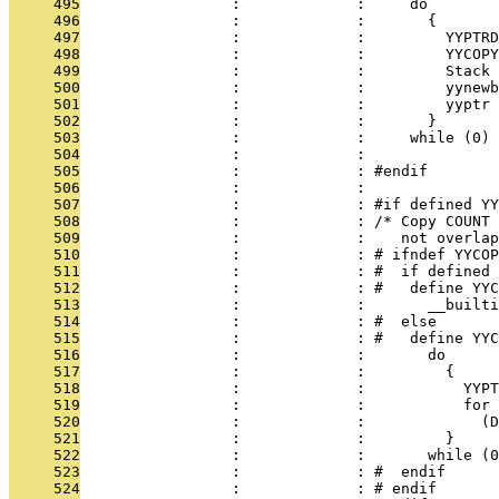
     495
                 :             :     do        
     496
                 :             :       {       
     497
                 :             :         YYPTRD
     498
                 :             :         YYCOPY
     499
                 :             :         Stack 
     500
                 :             :         yynewb
     501
                 :             :         yyptr 
     502
                 :             :       }       
     503
                 :             :     while (0)
     504
                 :             : 
     505
                 :             : #endif
     506
                 :             : 
     507
                 :             : #if defined YY
     508
                 :             : /* Copy COUNT 
     509
                 :             :    not overlap
     510
                 :             : # ifndef YYCOP
     511
                 :             : #  if defined 
     512
                 :             : #   define YYC
     513
                 :             :       __builti
     514
                 :             : #  else
     515
                 :             : #   define YY
     516
                 :             :       do     
     517
                 :             :         {    
     518
                 :             :           YYP
     519
                 :             :           for
     520
                 :             :             (
     521
                 :             :         }    
     522
                 :             :       while (0
     523
                 :             : #  endif
     524
                 :             : # endif