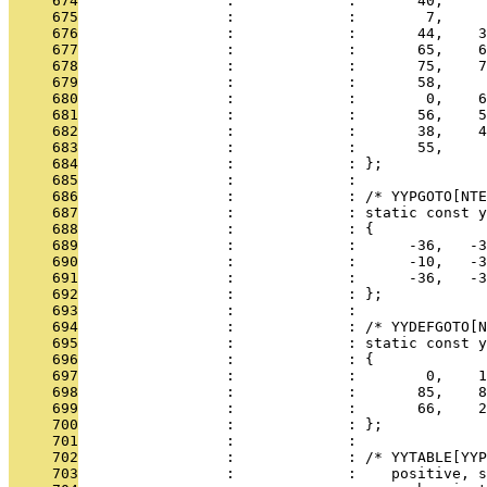
     674
                 :             :       40,     
     675
                 :             :        7,     
     676
                 :             :       44,    3
     677
                 :             :       65,    6
     678
                 :             :       75,    7
     679
                 :             :       58,     
     680
                 :             :        0,    6
     681
                 :             :       56,    5
     682
                 :             :       38,    4
     683
                 :             :       55,     
     684
                 :             : };
     685
                 :             : 
     686
                 :             : /* YYPGOTO[NTE
     687
                 :             : static const y
     688
                 :             : {
     689
                 :             :      -36,   -3
     690
                 :             :      -10,   -3
     691
                 :             :      -36,   -3
     692
                 :             : };
     693
                 :             : 
     694
                 :             : /* YYDEFGOTO[N
     695
                 :             : static const y
     696
                 :             : {
     697
                 :             :        0,    1
     698
                 :             :       85,    8
     699
                 :             :       66,    2
     700
                 :             : };
     701
                 :             : 
     702
                 :             : /* YYTABLE[YYP
     703
                 :             :    positive, s