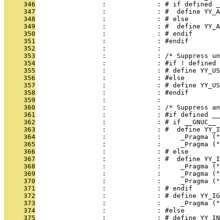
     346
                 :             : # if defined _
     347
                 :             : #  define YY_A
     348
                 :             : # else
     349
                 :             : #  define YY_A
     350
                 :             : # endif
     351
                 :             : #endif
     352
                 :             : 
     353
                 :             : /* Suppress un
     354
                 :             : #if ! defined 
     355
                 :             : # define YY_US
     356
                 :             : #else
     357
                 :             : # define YY_US
     358
                 :             : #endif
     359
                 :             : 
     360
                 :             : /* Suppress an
     361
                 :             : #if defined __
     362
                 :             : # if __GNUC__ 
     363
                 :             : #  define YY_I
     364
                 :             :     _Pragma ("
     365
                 :             :     _Pragma ("
     366
                 :             : # else
     367
                 :             : #  define YY_I
     368
                 :             :     _Pragma ("
     369
                 :             :     _Pragma ("
     370
                 :             :     _Pragma ("
     371
                 :             : # endif
     372
                 :             : # define YY_I
     373
                 :             :     _Pragma ("
     374
                 :             : #else
     375
                 :             : # define YY_IN