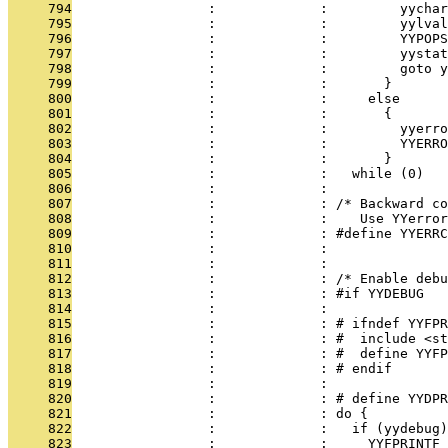
     794
                 :             :         yychar
     795
                 :             :         yylval
     796
                 :             :         YYPOPS
     797
                 :             :         yystat
     798
                 :             :         goto y
     799
                 :             :       }       
     800
                 :             :     else      
     801
                 :             :       {       
     802
                 :             :         yyerro
     803
                 :             :         YYERRO
     804
                 :             :       }       
     805
                 :             :   while (0)
     806
                 :             : 
     807
                 :             : /* Backward co
     808
                 :             :    Use YYerror
     809
                 :             : #define YYERRC
     810
                 :             : 
     811
                 :             : 
     812
                 :             : /* Enable deb
     813
                 :             : #if YYDEBUG
     814
                 :             : 
     815
                 :             : # ifndef YYFPR
     816
                 :             : #  include <st
     817
                 :             : #  define YYFP
     818
                 :             : # endif
     819
                 :             : 
     820
                 :             : # define YYDP
     821
                 :             : do {         
     822
                 :             :   if (yydebug
     823
                 :             :     YYFPRINTF