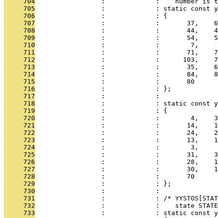
     704
                 :             :    number is t
     705
                 :             : static const y
     706
                 :             : {
     707
                 :             :       37,    6
     708
                 :             :       44,    4
     709
                 :             :       54,    5
     710
                 :             :        7,     
     711
                 :             :       71,    7
     712
                 :             :      103,    7
     713
                 :             :       35,    6
     714
                 :             :       84,    8
     715
                 :             :       80
     716
                 :             : };
     717
                 :             : 
     718
                 :             : static const y
     719
                 :             : {
     720
                 :             :        4,    3
     721
                 :             :       14,    1
     722
                 :             :       24,    2
     723
                 :             :       13,    1
     724
                 :             :        3,     
     725
                 :             :       31,    3
     726
                 :             :       28,    1
     727
                 :             :       30,    1
     728
                 :             :       70
     729
                 :             : };
     730
                 :             : 
     731
                 :             : /* YYSTOS[STAT
     732
                 :             :    state STATE
     733
                 :             : static const y