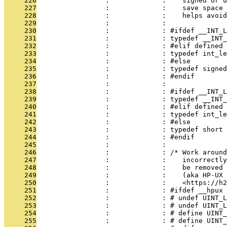
     226
                 :             :    signed or u
     227
                 :             :    save space 
     228
                 :             :    helps avoi
     229
                 :             : 
     230
                 :             : #ifdef __INT_L
     231
                 :             : typedef __INT_
     232
                 :             : #elif defined 
     233
                 :             : typedef int_le
     234
                 :             : #else
     235
                 :             : typedef signed
     236
                 :             : #endif
     237
                 :             : 
     238
                 :             : #ifdef __INT_L
     239
                 :             : typedef __INT_
     240
                 :             : #elif defined 
     241
                 :             : typedef int_le
     242
                 :             : #else
     243
                 :             : typedef short 
     244
                 :             : #endif
     245
                 :             : 
     246
                 :             : /* Work around
     247
                 :             :    incorrectly
     248
                 :             :    be removed 
     249
                 :             :    (aka HP-UX 
     250
                 :             :    <https://h2
     251
                 :             : #ifdef __hpux
     252
                 :             : # undef UINT_L
     253
                 :             : # undef UINT_L
     254
                 :             : # define UINT_
     255
                 :             : # define UINT_