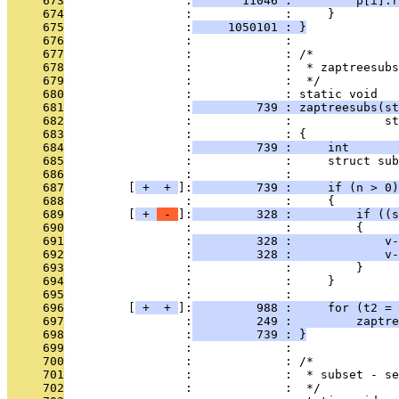
     673
                 :
       11046 :         p[i].r
     674
                 :             :     }
     675
                 :
     1050101 : }
     676
                 :             : 
     677
                 :             : /*
     678
                 :             :  * zaptreesubs
     679
                 :             :  */
     680
                 :             : static void
     681
                 :
         739 : zaptreesubs(st
     682
                 :             :             st
     683
                 :             : {
     684
                 :
         739 :     int       
     685
                 :             :     struct sub
     686
                 :             : 
     687
         [
 + 
 + 
]:
         739 :     if (n > 0)
     688
                 :             :     {
     689
         [
 + 
 - 
]:
         328 :         if ((
     690
                 :             :         {
     691
                 :
         328 :             v-
     692
                 :
         328 :             v-
     693
                 :             :         }
     694
                 :             :     }
     695
                 :             : 
     696
         [
 + 
 + 
]:
         988 :     for (t2 = 
     697
                 :
         249 :         zaptre
     698
                 :
         739 : }
     699
                 :             : 
     700
                 :             : /*
     701
                 :             :  * subset - se
     702
                 :             :  */