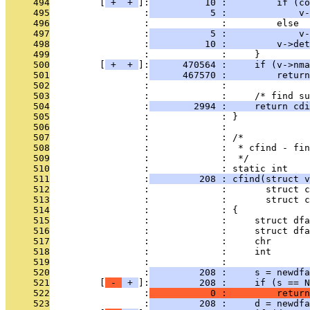
     494
         [
 + 
 + 
]:
          10 :         if (co
     495
                 :
           5 :             v
     496
                 :             :         else
     497
                 :
           5 :             v-
     498
                 :
          10 :         v->det
     499
                 :             :     }
     500
         [
 + 
 + 
]:
      470564 :     if (v->nma
     501
                 :
      467570 :         return
     502
                 :             : 
     503
                 :             :     /* find su
     504
                 :
        2994 :     return cdi
     505
                 :             : }
     506
                 :             : 
     507
                 :             : /*
     508
                 :             :  * cfind - fin
     509
                 :             :  */
     510
                 :             : static int
     511
                 :
         208 : cfind(struct v
     512
                 :             :       struct c
     513
                 :             :       struct c
     514
                 :             : {
     515
                 :             :     struct dfa
     516
                 :             :     struct dfa
     517
                 :             :     chr       
     518
                 :             :     int       
     519
                 :             : 
     520
                 :
         208 :     s = newdfa
     521
         [
 - 
 + 
]:
         208 :     if (s == N
     522
                 :
           0 :         return
     523
                 :
         208 :     d = newdfa