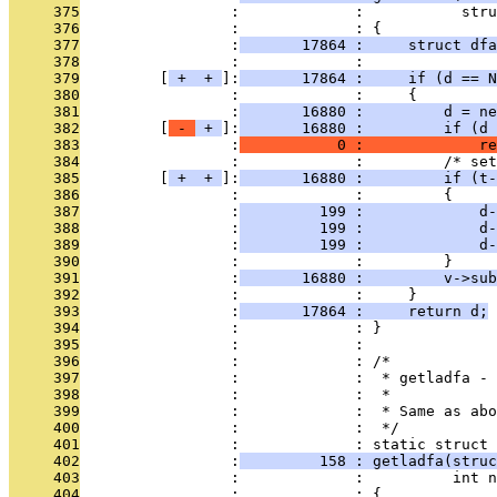
     375
                 :             :           stru
     376
                 :             : {
     377
                 :
       17864 :     struct dfa
     378
                 :             : 
     379
         [
 + 
 + 
]:
       17864 :     if (d == N
     380
                 :             :     {
     381
                 :
       16880 :         d = ne
     382
         [
 - 
 + 
]:
       16880 :         if (d 
     383
                 :
           0 :             re
     384
                 :             :         /* set
     385
         [
 + 
 + 
]:
       16880 :         if (t-
     386
                 :             :         {
     387
                 :
         199 :             d-
     388
                 :
         199 :             d-
     389
                 :
         199 :             d-
     390
                 :             :         }
     391
                 :
       16880 :         v->sub
     392
                 :             :     }
     393
                 :
       17864 :     return d;
     394
                 :             : }
     395
                 :             : 
     396
                 :             : /*
     397
                 :             :  * getladfa - 
     398
                 :             :  *
     399
                 :             :  * Same as abo
     400
                 :             :  */
     401
                 :             : static struct 
     402
                 :
         158 : getladfa(struc
     403
                 :             :          int n
     404
                 :             : {