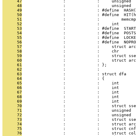
      47
                 :             :     unsigned  
      48
                 :             :     unsigned  
      49
                 :             : #define  HASH(
      50
                 :             : #define  HIT(h
      51
                 :             :         memcmp
      52
                 :             :     int       
      53
                 :             : #define  START
      54
                 :             : #define  POSTS
      55
                 :             : #define  LOCKE
      56
                 :             : #define  NOPRO
      57
                 :             :     struct arc
      58
                 :             :     chr       
      59
                 :             :     struct sse
      60
                 :             :     struct arc
      61
                 :             : };
      62
                 :             : 
      63
                 :             : struct dfa
      64
                 :             : {
      65
                 :             :     int       
      66
                 :             :     int       
      67
                 :             :     int       
      68
                 :             :     int       
      69
                 :             :     int       
      70
                 :             :     struct sse
      71
                 :             :     unsigned  
      72
                 :             :     unsigned  
      73
                 :             :     struct sse
      74
                 :             :     struct arc
      75
                 :             :     struct cnf
      76
                 :             :     struct col