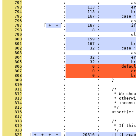
     792
                 :             :             a
     793
                 :
         113 :             er
     794
                 :
         113 :             br
     795
                 :
         167 :         case '
     796
                 :             :             a
     797
         [
 + 
 + 
]:
         167 :             if
     798
                 :
           8 :               
     799
                 :             :             el
     800
                 :
         159 :              
     801
                 :
         167 :             br
     802
                 :
          32 :         case '
     803
                 :             :             a
     804
                 :
          32 :             er
     805
                 :
          32 :             br
     806
                 :
           0 :         defaul
     807
                 :
           0 :             er
     808
                 :
           0 :             br
     809
                 :             :     }
     810
                 :             : 
     811
                 :             :     /*
     812
                 :             :      * We shou
     813
                 :             :      * otherwi
     814
                 :             :      * inconsi
     815
                 :             :      */
     816
                 :             :     assert(er 
     817
                 :             : 
     818
                 :             :     /*
     819
                 :             :      * If this
     820
                 :             :      */
     821
   [
 + 
 + 
 + 
 + 
]:
       20816 :     if (t->cap