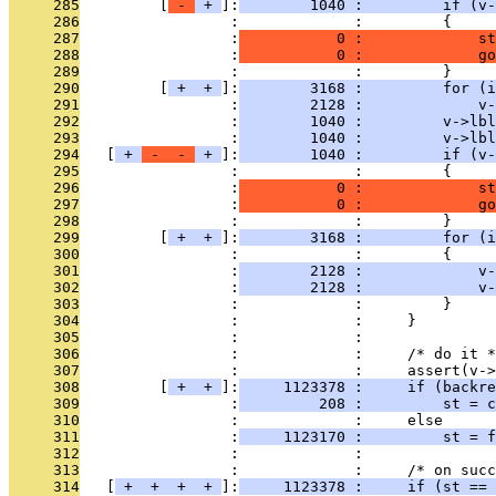
     285
         [
 - 
 + 
]:
        1040 :         if (v-
     286
                 :             :         {
     287
                 :
           0 :             st
     288
                 :
           0 :             go
     289
                 :             :         }
     290
         [
 + 
 + 
]:
        3168 :         for (i
     291
                 :
        2128 :             v-
     292
                 :
        1040 :         v->lbl
     293
                 :
        1040 :         v->lbl
     294
   [
 + 
 - 
 - 
 + 
]:
        1040 :         if (v-
     295
                 :             :         {
     296
                 :
           0 :             st
     297
                 :
           0 :             go
     298
                 :             :         }
     299
         [
 + 
 + 
]:
        3168 :         for (i
     300
                 :             :         {
     301
                 :
        2128 :             v
     302
                 :
        2128 :             v-
     303
                 :             :         }
     304
                 :             :     }
     305
                 :             : 
     306
                 :             :     /* do it *
     307
                 :             :     assert(v->
     308
         [
 + 
 + 
]:
     1123378 :     if (backre
     309
                 :
         208 :         st = c
     310
                 :             :     else
     311
                 :
     1123170 :         st = f
     312
                 :             : 
     313
                 :             :     /* on succ
     314
   [
 + 
 + 
 + 
 + 
]:
     1123378 :     if (st == 