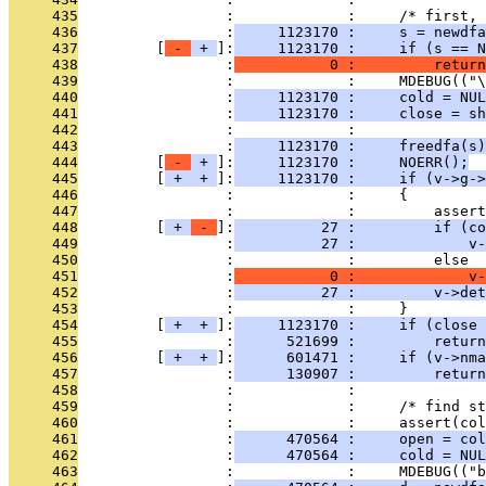
     435
                 :             :     /* first, 
     436
                 :
     1123170 :     s = newdfa
     437
         [
 - 
 + 
]:
     1123170 :     if (s == N
     438
                 :
           0 :         return
     439
                 :             :     MDEBUG(("\
     440
                 :
     1123170 :     cold = NUL
     441
                 :
     1123170 :     close = sh
     442
                 :             :               
     443
                 :
     1123170 :     freedfa(s)
     444
         [
 - 
 + 
]:
     1123170 :     NOERR();
     445
         [
 + 
 + 
]:
     1123170 :     if (v->g->
     446
                 :             :     {
     447
                 :             :         assert
     448
         [
 + 
 - 
]:
          27 :         if (co
     449
                 :
          27 :             v
     450
                 :             :         else
     451
                 :
           0 :             v-
     452
                 :
          27 :         v->det
     453
                 :             :     }
     454
         [
 + 
 + 
]:
     1123170 :     if (close 
     455
                 :
      521699 :         return
     456
         [
 + 
 + 
]:
      601471 :     if (v->nma
     457
                 :
      130907 :         return
     458
                 :             : 
     459
                 :             :     /* find st
     460
                 :             :     assert(col
     461
                 :
      470564 :     open = col
     462
                 :
      470564 :     cold = NUL
     463
                 :             :     MDEBUG(("b