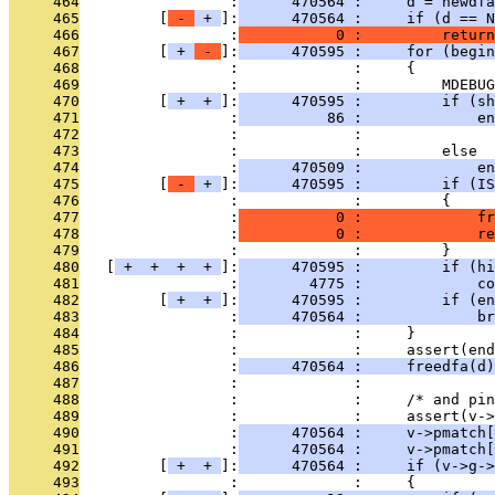
     464
                 :
      470564 :     d = newdfa
     465
         [
 - 
 + 
]:
      470564 :     if (d == N
     466
                 :
           0 :         return
     467
         [
 + 
 - 
]:
      470595 :     for (begin
     468
                 :             :     {
     469
                 :             :         MDEBU
     470
         [
 + 
 + 
]:
      470595 :         if (sh
     471
                 :
          86 :             en
     472
                 :             :               
     473
                 :             :         else
     474
                 :
      470509 :             en
     475
         [
 - 
 + 
]:
      470595 :         if (IS
     476
                 :             :         {
     477
                 :
           0 :             fr
     478
                 :
           0 :             re
     479
                 :             :         }
     480
   [
 + 
 + 
 + 
 + 
]:
      470595 :         if (h
     481
                 :
        4775 :             co
     482
         [
 + 
 + 
]:
      470595 :         if (en
     483
                 :
      470564 :             b
     484
                 :             :     }
     485
                 :             :     assert(end
     486
                 :
      470564 :     freedfa(d)
     487
                 :             : 
     488
                 :             :     /* and pin
     489
                 :             :     assert(v->
     490
                 :
      470564 :     v->pmatch[
     491
                 :
      470564 :     v->pmatch[
     492
         [
 + 
 + 
]:
      470564 :     if (v->g->
     493
                 :             :     {