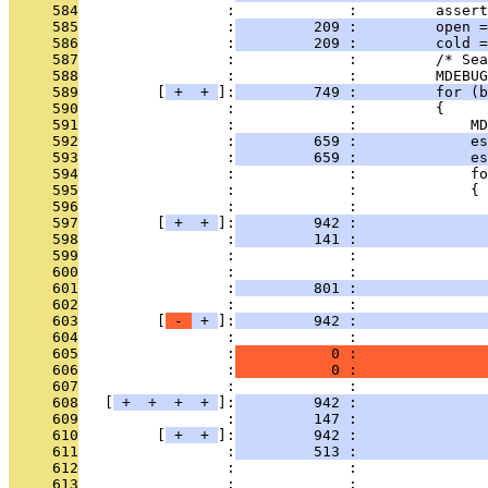
     584
                 :             :         assert
     585
                 :
         209 :         open =
     586
                 :
         209 :         cold =
     587
                 :             :         /* Sea
     588
                 :             :         MDEBUG
     589
         [
 + 
 + 
]:
         749 :         for (b
     590
                 :             :         {
     591
                 :             :             MD
     592
                 :
         659 :             es
     593
                 :
         659 :             es
     594
                 :             :             fo
     595
                 :             :             {
     596
                 :             :               
     597
         [
 + 
 + 
]:
         942 :               
     598
                 :
         141 :               
     599
                 :             :               
     600
                 :             :               
     601
                 :
         801 :               
     602
                 :             :               
     603
         [
 - 
 + 
]:
         942 :               
     604
                 :             :               
     605
                 :
           0 :               
     606
                 :
           0 :               
     607
                 :             :               
     608
   [
 + 
 + 
 + 
 + 
]:
         942 :               
     609
                 :
         147 :               
     610
         [
 + 
 + 
]:
         942 :               
     611
                 :
         513 :               
     612
                 :             :               
     613
                 :             :               