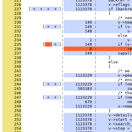
     225
                 :
     1123378 :     backref = 
     226
                 :
     1123378 :     v->eflags 
     227
   [
 + 
 + 
 + 
 + 
]:
     1123378 :     if (backr
     228
                 :             :     {
     229
                 :             :         /* nee
     230
                 :
         149 :         v->nm
     231
         [
 + 
 + 
]:
         149 :         if (v-
     232
                 :
         148 :             v-
     233
                 :             :         else
     234
                 :
           1 :             v-
     235
         [
 - 
 + 
]:
         149 :         if (v-
     236
                 :
           0 :             re
     237
                 :
         149 :         zapall
     238
                 :             :     }
     239
                 :             :     else
     240
                 :             :     {
     241
                 :             :         /* we 
     242
                 :
     1123229 :         v->pma
     243
                 :             :         /* ens
     244
         [
 + 
 + 
]:
     1123229 :         if (nm
     245
                 :
      583183 :             za
     246
                 :             :         /* the
     247
         [
 + 
 + 
]:
     1123229 :         if (nm
     248
                 :
         670 :             nm
     249
                 :
     1123229 :         v->nma
     250
                 :             :     }
     251
                 :
     1123378 :     v->details
     252
                 :
     1123378 :     v->start =
     253
                 :
     1123378 :     v->search
     254
                 :
     1123378 :     v->stop =