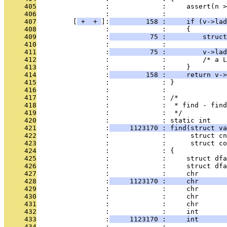
     405
                 :             :     assert(n >
     406
                 :             : 
     407
         [
 + 
 + 
]:
         158 :     if (v->lad
     408
                 :             :     {
     409
                 :
          75 :         struct
     410
                 :             : 
     411
                 :
          75 :         v->lad
     412
                 :             :         /* a L
     413
                 :             :     }
     414
                 :
         158 :     return v->
     415
                 :             : }
     416
                 :             : 
     417
                 :             : /*
     418
                 :             :  * find - find
     419
                 :             :  */
     420
                 :             : static int
     421
                 :
     1123170 : find(struct va
     422
                 :             :      struct cn
     423
                 :             :      struct co
     424
                 :             : {
     425
                 :             :     struct dfa
     426
                 :             :     struct dfa
     427
                 :             :     chr       
     428
                 :
     1123170 :     chr       
     429
                 :             :     chr       
     430
                 :             :     chr       
     431
                 :             :     chr       
     432
                 :             :     int       
     433
                 :
     1123170 :     int       
     434
                 :             : 