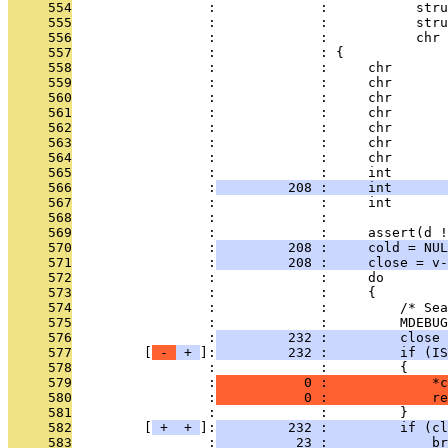
     554
                 :             :           stru
     555
                 :             :           stru
     556
                 :             :           chr 
     557
                 :             : {
     558
                 :             :     chr       
     559
                 :             :     chr       
     560
                 :             :     chr       
     561
                 :             :     chr       
     562
                 :             :     chr       
     563
                 :             :     chr       
     564
                 :             :     chr       
     565
                 :             :     int       
     566
                 :
         208 :     int       
     567
                 :             :     int       
     568
                 :             : 
     569
                 :             :     assert(d !
     570
                 :
         208 :     cold = NUL
     571
                 :
         208 :     close = v-
     572
                 :             :     do
     573
                 :             :     {
     574
                 :             :         /* Sea
     575
                 :             :         MDEBUG
     576
                 :
         232 :         close 
     577
         [
 - 
 + 
]:
         232 :         if (IS
     578
                 :             :         {
     579
                 :
           0 :             *c
     580
                 :
           0 :             re
     581
                 :             :         }
     582
         [
 + 
 + 
]:
         232 :         if (cl
     583
                 :
          23 :             br