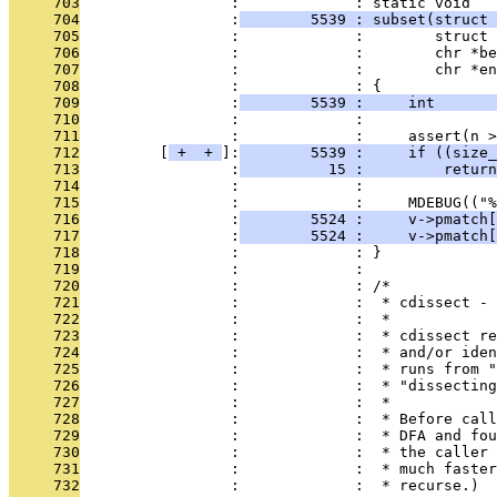
     703
                 :             : static void
     704
                 :
        5539 : subset(struct 
     705
                 :             :        struct 
     706
                 :             :        chr *be
     707
                 :             :        chr *en
     708
                 :             : {
     709
                 :
        5539 :     int       
     710
                 :             : 
     711
                 :             :     assert(n >
     712
         [
 + 
 + 
]:
        5539 :     if ((size_
     713
                 :
          15 :         return
     714
                 :             : 
     715
                 :             :     MDEBUG(("%
     716
                 :
        5524 :     v->pmatch[
     717
                 :
        5524 :     v->pmatch[
     718
                 :             : }
     719
                 :             : 
     720
                 :             : /*
     721
                 :             :  * cdissect - 
     722
                 :             :  *
     723
                 :             :  * cdissect re
     724
                 :             :  * and/or iden
     725
                 :             :  * runs from "
     726
                 :             :  * "dissecting
     727
                 :             :  *
     728
                 :             :  * Before call
     729
                 :             :  * DFA and fou
     730
                 :             :  * the caller 
     731
                 :             :  * much faster
     732
                 :             :  * recurse.)