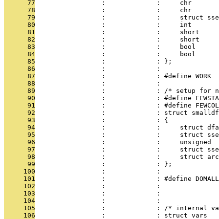
      77
                 :             :     chr       
      78
                 :             :     chr       
      79
                 :             :     struct sse
      80
                 :             :     int       
      81
                 :             :     short     
      82
                 :             :     short     
      83
                 :             :     bool      
      84
                 :             :     bool      
      85
                 :             : };
      86
                 :             : 
      87
                 :             : #define WORK  
      88
                 :             : 
      89
                 :             : /* setup for n
      90
                 :             : #define FEWSTA
      91
                 :             : #define FEWCOL
      92
                 :             : struct smalldf
      93
                 :             : {
      94
                 :             :     struct dfa
      95
                 :             :     struct ss
      96
                 :             :     unsigned 
      97
                 :             :     struct sse
      98
                 :             :     struct arc
      99
                 :             : };
     100
                 :             : 
     101
                 :             : #define DOMALL
     102
                 :             : 
     103
                 :             : 
     104
                 :             : 
     105
                 :             : /* internal va
     106
                 :             : struct vars