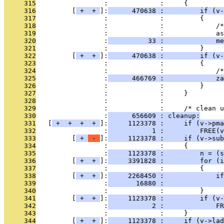
     315
                 :             :     {
     316
         [
 + 
 + 
]:
      470638 :         if (v-
     317
                 :             :         {
     318
                 :             :             /*
     319
                 :             :             as
     320
                 :
          33 :             me
     321
                 :             :         }
     322
         [
 + 
 + 
]:
      470638 :         if (v-
     323
                 :             :         {
     324
                 :             :             /*
     325
                 :
      466769 :             za
     326
                 :             :         }
     327
                 :             :     }
     328
                 :             : 
     329
                 :             :     /* clean u
     330
                 :
      656609 : cleanup:
     331
   [
 + 
 + 
 + 
 + 
]:
     1123378 :     if (v->pma
     332
                 :
           1 :         FREE(v
     333
         [
 + 
 - 
]:
     1123378 :     if (v->sub
     334
                 :             :     {
     335
                 :
     1123378 :         n = (s
     336
         [
 + 
 + 
]:
     3391828 :         for (i
     337
                 :             :         {
     338
         [
 + 
 + 
]:
     2268450 :             if
     339
                 :
       16880 :               
     340
                 :             :         }
     341
         [
 + 
 + 
]:
     1123378 :         if (v-
     342
                 :
           2 :             FR
     343
                 :             :     }
     344
         [
 + 
 + 
]:
     1123378 :     if (v->lad