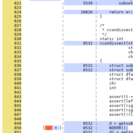
     822
                 :
        5539 :         subset
     823
                 :             : 
     824
                 :
       20816 :     return er;
     825
                 :             : }
     826
                 :             : 
     827
                 :             : /*
     828
                 :             :  * ccondissect
     829
                 :             :  */
     830
                 :             : static int    
     831
                 :
        8532 : ccondissect(st
     832
                 :             :             st
     833
                 :             :             ch
     834
                 :             :             c
     835
                 :             : {
     836
                 :
        8532 :     struct sub
     837
                 :
        8532 :     struct su
     838
                 :             :     struct dfa
     839
                 :             :     struct dfa
     840
                 :             :     chr       
     841
                 :             :     int       
     842
                 :             : 
     843
                 :             :     assert(t->
     844
                 :             :     assert(lef
     845
                 :             :     assert(rig
     846
                 :             :     assert(rig
     847
                 :             :     assert(!(
     848
                 :             : 
     849
                 :
        8532 :     d = getsub
     850
         [
 - 
 + 
]:
        8532 :     NOERR();
     851
                 :
        8532 :     d2 = getsu