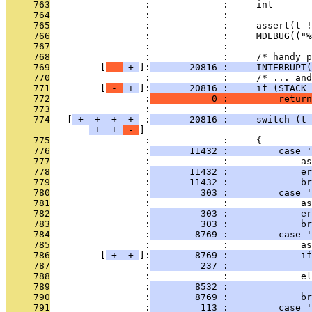
     763
                 :             :     int       
     764
                 :             : 
     765
                 :             :     assert(t !
     766
                 :             :     MDEBUG(("%
     767
                 :             : 
     768
                 :             :     /* handy p
     769
         [
 - 
 + 
]:
       20816 :     INTERRUPT(
     770
                 :             :     /* ... and
     771
         [
 - 
 + 
]:
       20816 :     if (STACK_
     772
                 :
           0 :         return
     773
                 :             : 
     774
   [
 + 
 + 
 + 
 + 
 :
       20816 :     switch (t-
 + 
 + 
 - 
     775
                 :             :     {
     776
                 :
       11432 :         case '
     777
                 :             :             a
     778
                 :
       11432 :             er
     779
                 :
       11432 :             br
     780
                 :
         303 :         case 
     781
                 :             :             a
     782
                 :
         303 :             er
     783
                 :
         303 :             br
     784
                 :
        8769 :         case '
     785
                 :             :             a
     786
         [
 + 
 + 
]:
        8769 :             if
     787
                 :
         237 :               
     788
                 :             :             el
     789
                 :
        8532 :               
     790
                 :
        8769 :             br
     791
                 :
         113 :         case '