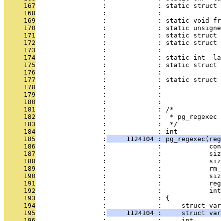
     167
                 :             : static struct 
     168
                 :             :               
     169
                 :             : static void fr
     170
                 :             : static unsigne
     171
                 :             : static struct 
     172
                 :             : static struct 
     173
                 :             :              
     174
                 :             : static int  la
     175
                 :             : static struct 
     176
                 :             :               
     177
                 :             : static struct 
     178
                 :             :               
     179
                 :             : 
     180
                 :             : 
     181
                 :             : /*
     182
                 :             :  * pg_regexec 
     183
                 :             :  */
     184
                 :             : int
     185
                 :
     1124104 : pg_regexec(reg
     186
                 :             :            con
     187
                 :             :            siz
     188
                 :             :            siz
     189
                 :             :            rm_
     190
                 :             :            siz
     191
                 :             :            reg
     192
                 :             :            int
     193
                 :             : {
     194
                 :             :     struct var
     195
                 :
     1124104 :     struct var
     196
                 :             :     int       