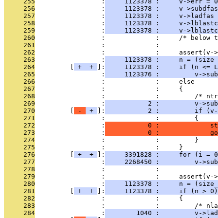
     255
                 :
     1123378 :     v->err = 0
     256
                 :
     1123378 :     v->subdfas
     257
                 :
     1123378 :     v->ladfas 
     258
                 :
     1123378 :     v->lblastc
     259
                 :
     1123378 :     v->lblastc
     260
                 :             :     /* below t
     261
                 :             : 
     262
                 :             :     assert(v->
     263
                 :
     1123378 :     n = (size_
     264
         [
 + 
 + 
]:
     1123378 :     if (n <= L
     265
                 :
     1123376 :         v->sub
     266
                 :             :     else
     267
                 :             :     {
     268
                 :             :         /* ntr
     269
                 :
           2 :         v->sub
     270
         [
 - 
 + 
]:
           2 :         if (v-
     271
                 :             :         {
     272
                 :
           0 :             st
     273
                 :
           0 :             go
     274
                 :             :         }
     275
                 :             :     }
     276
         [
 + 
 + 
]:
     3391828 :     for (i = 0
     277
                 :
     2268450 :         v->sub
     278
                 :             : 
     279
                 :             :     assert(v->
     280
                 :
     1123378 :     n = (size_
     281
         [
 + 
 + 
]:
     1123378 :     if (n > 0)
     282
                 :             :     {
     283
                 :             :         /* nla
     284
                 :
        1040 :         v->lad