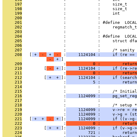
     197
                 :             :     size_t    
     198
                 :             :     size_t    
     199
                 :             :     int       
     200
                 :             : 
     201
                 :             : #define  LOCAL
     202
                 :             :     regmatch_t
     203
                 :             : 
     204
                 :             : #define  LOCAL
     205
                 :             :     struct dfa
     206
                 :             : 
     207
                 :             :     /* sanity 
     208
   [
 + 
 - 
 + 
 - 
 :
     1124104 :     if (re == 
 - 
 + 
     209
                 :
           0 :         return
     210
         [
 - 
 + 
]:
     1124104 :     if (re->re
     211
                 :
           0 :         return
     212
         [
 + 
 + 
]:
     1124104 :     if (search
     213
                 :
           5 :         return
     214
                 :             : 
     215
                 :             :     /* Initial
     216
                 :
     1124099 :     pg_set_reg
     217
                 :             : 
     218
                 :             :     /* setup *
     219
                 :
     1124099 :     v->re = re
     220
                 :
     1124099 :     v->g = (st
     221
   [
 + 
 + 
 - 
 + 
]:
     1124099 :     if ((v->g-
     222
                 :
           0 :         return
     223
         [
 + 
 + 
]:
     1124099 :     if (v->g->
     224
                 :
         721 :         return