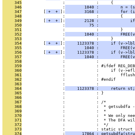
     345
                 :             :     {
     346
                 :
        1040 :         n = (
     347
         [
 + 
 + 
]:
        3168 :         for (i
     348
                 :             :         {
     349
         [
 + 
 + 
]:
        2128 :             if
     350
                 :
          75 :               
     351
                 :             :         }
     352
                 :
        1040 :         FREE(v
     353
                 :             :     }
     354
         [
 + 
 + 
]:
     1123378 :     if (v->lbl
     355
                 :
        1040 :         FREE(v
     356
         [
 + 
 + 
]:
     1123378 :     if (v->lbl
     357
                 :
        1040 :         FREE(v
     358
                 :             : 
     359
                 :             : #ifdef REG_DEB
     360
                 :             :     if (v->ef
     361
                 :             :         fflush
     362
                 :             : #endif
     363
                 :             : 
     364
                 :
     1123378 :     return st;
     365
                 :             : }
     366
                 :             : 
     367
                 :             : /*
     368
                 :             :  * getsubdfa -
     369
                 :             :  *
     370
                 :             :  * We only nee
     371
                 :             :  * The DFA wil
     372
                 :             :  */
     373
                 :             : static struct 
     374
                 :
       17864 : getsubdfa(stru