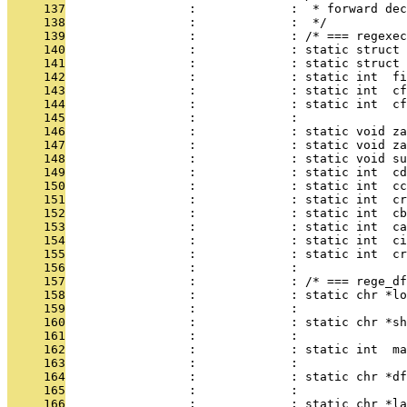
     137
                 :             :  * forward dec
     138
                 :             :  */
     139
                 :             : /* === regexec
     140
                 :             : static struct 
     141
                 :             : static struct 
     142
                 :             : static int  fi
     143
                 :             : static int  cf
     144
                 :             : static int  cf
     145
                 :             :               
     146
                 :             : static void za
     147
                 :             : static void za
     148
                 :             : static void su
     149
                 :             : static int  cd
     150
                 :             : static int  cc
     151
                 :             : static int  cr
     152
                 :             : static int  cb
     153
                 :             : static int  ca
     154
                 :             : static int  ci
     155
                 :             : static int  cr
     156
                 :             : 
     157
                 :             : /* === rege_df
     158
                 :             : static chr *lo
     159
                 :             :               
     160
                 :             : static chr *sh
     161
                 :             :               
     162
                 :             : static int  ma
     163
                 :             :               
     164
                 :             : static chr *df
     165
                 :             :               
     166
                 :             : static chr *la