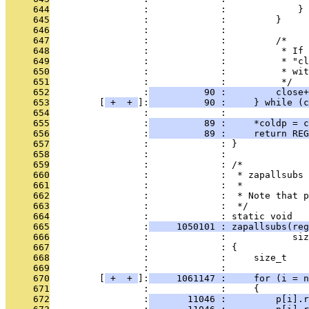
     644
                 :             :             } 
     645
                 :             :         }     
     646
                 :             : 
     647
                 :             :         /*
     648
                 :             :          * If 
     649
                 :             :          * "cl
     650
                 :             :          * wit
     651
                 :             :          */
     652
                 :
          90 :         close+
     653
         [
 + 
 + 
]:
          90 :     } while (c
     654
                 :             : 
     655
                 :
          89 :     *coldp = c
     656
                 :
          89 :     return REG
     657
                 :             : }
     658
                 :             : 
     659
                 :             : /*
     660
                 :             :  * zapallsubs 
     661
                 :             :  *
     662
                 :             :  * Note that p
     663
                 :             :  */
     664
                 :             : static void
     665
                 :
     1050101 : zapallsubs(reg
     666
                 :             :            siz
     667
                 :             : {
     668
                 :             :     size_t    
     669
                 :             : 
     670
         [
 + 
 + 
]:
     1061147 :     for (i = n
     671
                 :             :     {
     672
                 :
       11046 :         p[i].r