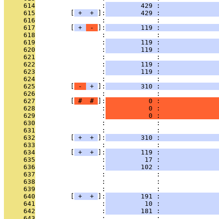
     614
                 :
         429 :               
     615
         [
 + 
 + 
]:
         429 :              
     616
                 :             :               
     617
         [
 + 
 - 
]:
         119 :               
     618
                 :             :               
     619
                 :
         119 :               
     620
                 :
         119 :               
     621
                 :             :               
     622
                 :
         119 :               
     623
                 :
         119 :               
     624
                 :             :               
     625
         [
 - 
 + 
]:
         310 :               
     626
                 :             :               
     627
         [
 # 
 # 
]:
           0 :               
     628
                 :
           0 :               
     629
                 :
           0 :               
     630
                 :             :               
     631
                 :             :               
     632
         [
 + 
 + 
]:
         310 :               
     633
                 :             :               
     634
         [
 + 
 + 
]:
         119 :               
     635
                 :
          17 :               
     636
                 :
         102 :               
     637
                 :             :               
     638
                 :             :               
     639
                 :             :               
     640
         [
 + 
 + 
]:
         191 :               
     641
                 :
          10 :               
     642
                 :
         181 :               
     643
                 :             :               