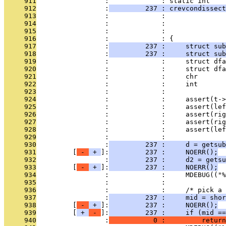
     911
                 :             : static int    
     912
                 :
         237 : crevcondissect
     913
                 :             :               
     914
                 :             :               
     915
                 :             :              
     916
                 :             : {
     917
                 :
         237 :     struct sub
     918
                 :
         237 :     struct su
     919
                 :             :     struct dfa
     920
                 :             :     struct dfa
     921
                 :             :     chr       
     922
                 :             :     int       
     923
                 :             : 
     924
                 :             :     assert(t->
     925
                 :             :     assert(lef
     926
                 :             :     assert(rig
     927
                 :             :     assert(rig
     928
                 :             :     assert(lef
     929
                 :             : 
     930
                 :
         237 :     d = getsub
     931
         [
 - 
 + 
]:
         237 :     NOERR();
     932
                 :
         237 :     d2 = getsu
     933
         [
 - 
 + 
]:
         237 :     NOERR();
     934
                 :             :     MDEBUG(("%
     935
                 :             : 
     936
                 :             :     /* pick a 
     937
                 :
         237 :     mid = shor
     938
         [
 - 
 + 
]:
         237 :     NOERR();
     939
         [
 + 
 - 
]:
         237 :     if (mid ==
     940
                 :
           0 :         return