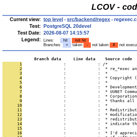
LCOV - cod
Current view:
top level
-
src/backend/regex
- regexec.c
Test:
PostgreSQL 20devel
Test Date:
2026-08-07 14:15:57
Legend:
Lines:
hit
not hit
Branches:
+
taken
-
not taken
#
not execu
             Branch data     Line data    Source code
       1
                 :             : /*
       2
                 :             :  * re_*exec an
       3
                 :             :  *
       4
                 :             :  * Copyright (
       5
                 :             :  *
       6
                 :             :  * Development
       7
                 :             :  * UUNET Commu
       8
                 :             :  * Corporation
       9
                 :             :  * thanks all 
      10
                 :             :  *
      11
                 :             :  * Redistribut
      12
                 :             :  * modificatio
      13
                 :             :  * redistribut
      14
                 :             :  * indicate th
      15
                 :             :  *
      16
                 :             :  * I'd appreci