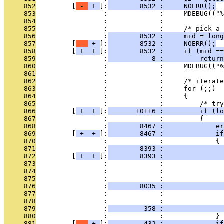
     852
         [
 - 
 + 
]:
        8532 :     NOERR();
     853
                 :             :     MDEBUG(("%
     854
                 :             : 
     855
                 :             :     /* pick a 
     856
                 :
        8532 :     mid = long
     857
         [
 - 
 + 
]:
        8532 :     NOERR();
     858
         [
 + 
 + 
]:
        8532 :     if (mid ==
     859
                 :
           8 :         return
     860
                 :             :     MDEBUG(("%
     861
                 :             : 
     862
                 :             :     /* iterate
     863
                 :             :     for (;;)
     864
                 :             :     {
     865
                 :             :         /* try
     866
         [
 + 
 + 
]:
       10116 :         if (lo
     867
                 :             :         {
     868
                 :
        8467 :             er
     869
         [
 + 
 + 
]:
        8467 :             if
     870
                 :             :             {
     871
                 :
        8393 :               
     872
         [
 + 
 + 
]:
        8393 :              
     873
                 :             :               
     874
                 :             :               
     875
                 :             :              
     876
                 :
        8035 :               
     877
                 :             :               
     878
                 :             :               
     879
                 :
         358 :               
     880
                 :             :             }
     881
         [
 - 
 + 
]:
         432 :             if