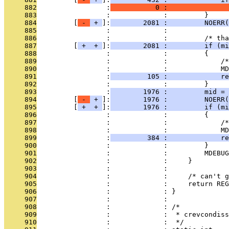
     882
                 :
           0 :               
     883
                 :             :         }
     884
         [
 - 
 + 
]:
        2081 :         NOERR(
     885
                 :             : 
     886
                 :             :         /* tha
     887
         [
 + 
 + 
]:
        2081 :         if (mi
     888
                 :             :         {
     889
                 :             :             /*
     890
                 :             :             M
     891
                 :
         105 :             re
     892
                 :             :         }
     893
                 :
        1976 :         mid = 
     894
         [
 - 
 + 
]:
        1976 :         NOERR(
     895
         [
 + 
 + 
]:
        1976 :         if (mi
     896
                 :             :         {
     897
                 :             :             /*
     898
                 :             :             MD
     899
                 :
         384 :             re
     900
                 :             :         }
     901
                 :             :         MDEBUG
     902
                 :             :     }
     903
                 :             : 
     904
                 :             :     /* can't g
     905
                 :             :     return REG
     906
                 :             : }
     907
                 :             : 
     908
                 :             : /*
     909
                 :             :  * crevcondiss
     910
                 :             :  */