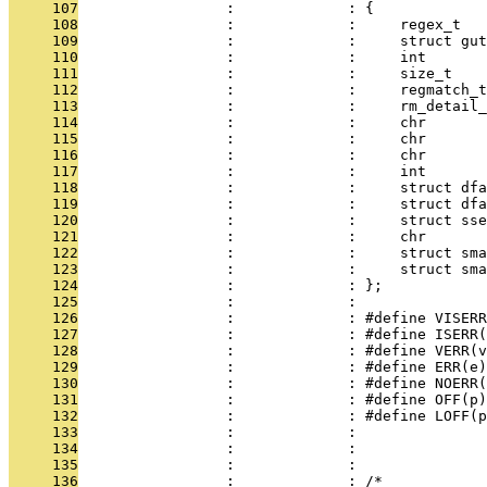
     107
                 :             : {
     108
                 :             :     regex_t   
     109
                 :             :     struct gut
     110
                 :             :     int       
     111
                 :             :     size_t    
     112
                 :             :     regmatch_t
     113
                 :             :     rm_detail_
     114
                 :             :     chr       
     115
                 :             :     chr       
     116
                 :             :     chr       
     117
                 :             :     int       
     118
                 :             :     struct dfa
     119
                 :             :     struct dfa
     120
                 :             :     struct sse
     121
                 :             :     chr       
     122
                 :             :     struct sma
     123
                 :             :     struct sma
     124
                 :             : };
     125
                 :             : 
     126
                 :             : #define VISERR
     127
                 :             : #define ISERR(
     128
                 :             : #define VERR(v
     129
                 :             : #define ERR(e)
     130
                 :             : #define NOERR(
     131
                 :             : #define OFF(p)
     132
                 :             : #define LOFF(p
     133
                 :             : 
     134
                 :             : 
     135
                 :             : 
     136
                 :             : /*