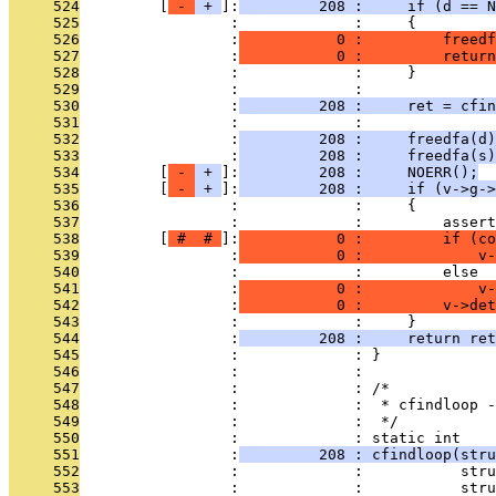
     524
         [
 - 
 + 
]:
         208 :     if (d == N
     525
                 :             :     {
     526
                 :
           0 :         freedf
     527
                 :
           0 :         return
     528
                 :             :     }
     529
                 :             : 
     530
                 :
         208 :     ret = cfin
     531
                 :             : 
     532
                 :
         208 :     freedfa(d)
     533
                 :
         208 :     freedfa(s)
     534
         [
 - 
 + 
]:
         208 :     NOERR();
     535
         [
 - 
 + 
]:
         208 :     if (v->g->
     536
                 :             :     {
     537
                 :             :         assert
     538
         [
 # 
 # 
]:
           0 :         if (co
     539
                 :
           0 :             v
     540
                 :             :         else
     541
                 :
           0 :             v-
     542
                 :
           0 :         v->det
     543
                 :             :     }
     544
                 :
         208 :     return ret
     545
                 :             : }
     546
                 :             : 
     547
                 :             : /*
     548
                 :             :  * cfindloop -
     549
                 :             :  */
     550
                 :             : static int
     551
                 :
         208 : cfindloop(stru
     552
                 :             :           stru
     553
                 :             :           stru