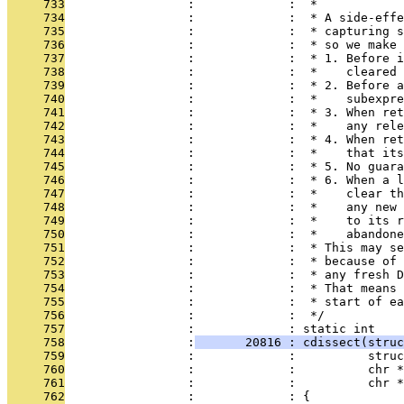
     733
                 :             :  *
     734
                 :             :  * A side-effe
     735
                 :             :  * capturing s
     736
                 :             :  * so we make 
     737
                 :             :  * 1. Before i
     738
                 :             :  *    cleared
     739
                 :             :  * 2. Before a
     740
                 :             :  *    subexpre
     741
                 :             :  * 3. When ret
     742
                 :             :  *    any rele
     743
                 :             :  * 4. When ret
     744
                 :             :  *    that its
     745
                 :             :  * 5. No guara
     746
                 :             :  * 6. When a l
     747
                 :             :  *    clear th
     748
                 :             :  *    any new 
     749
                 :             :  *    to its r
     750
                 :             :  *    abandone
     751
                 :             :  * This may se
     752
                 :             :  * because of 
     753
                 :             :  * any fresh D
     754
                 :             :  * That means 
     755
                 :             :  * start of ea
     756
                 :             :  */
     757
                 :             : static int    
     758
                 :
       20816 : cdissect(struc
     759
                 :             :          struc
     760
                 :             :          chr *
     761
                 :             :          chr 
     762
                 :             : {