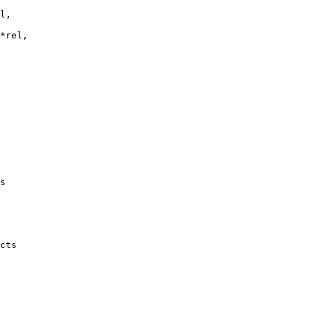
l,
*rel,
s
cts