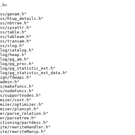
.h>
ss/genam.h"
ss/htup_details.h"
ss/nbtree.h"
ss/sysattr.h"
ss/table.h"
ss/tableam.h"
ss/transam.h"
ss/xlog.h"
log/catalog.h"
log/heap.h"
log/pg_am.h"
log/pg_proc.h"
alog/pg_statistic_ext.h"
log/pg_statistic_ext_data.h"
ign/fdwapi.h"
admin.h"
s/makefuncs.h"
s/nodeFuncs.h"
s/supportnodes.h"
mizer/cost.h"
mizer/optimizer.h"
mizer/plancat.h"
er/parse_relation.h"
er/parsetree.h"
itioning/partdesc.h"
ite/rewriteHandler.h"
ite/rewriteManip.h"