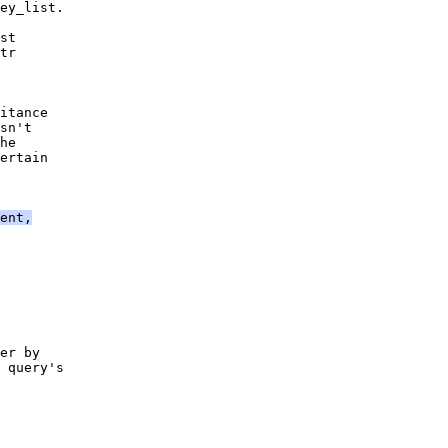
ey_list.
st
tr
itance
sn't
he
ertain
ent,
er by
 query's