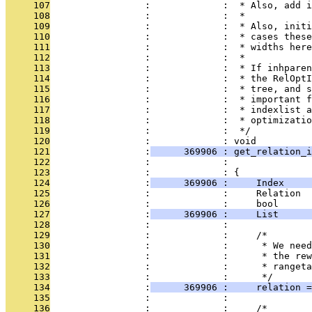
     107
                 :             :  * Also, add i
     108
                 :             :  *
     109
                 :             :  * Also, initi
     110
                 :             :  * cases these
     111
                 :             :  * widths here
     112
                 :             :  *
     113
                 :             :  * If inhparen
     114
                 :             :  * the RelOptI
     115
                 :             :  * tree, and s
     116
                 :             :  * important f
     117
                 :             :  * indexlist a
     118
                 :             :  * optimizatio
     119
                 :             :  */
     120
                 :             : void
     121
                 :
      369906 : get_relation_i
     122
                 :             :               
     123
                 :             : {
     124
                 :
      369906 :     Index    
     125
                 :             :     Relation  
     126
                 :             :     bool      
     127
                 :
      369906 :     List      
     128
                 :             : 
     129
                 :             :     /*
     130
                 :             :      * We need
     131
                 :             :      * the rew
     132
                 :             :      * rangeta
     133
                 :             :      */
     134
                 :
      369906 :     relation 
     135
                 :             : 
     136
                 :             :     /*