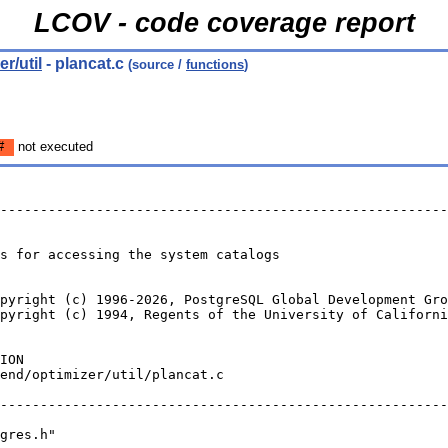
LCOV - code coverage report
r/util
- plancat.c
(source /
functions
)
#
not executed
--------------------------------------------------------
es for accessing the system catalogs
pyright (c) 1996-2026, PostgreSQL Global Development Gro
pyright (c) 1994, Regents of the University of Californi
ION
end/optimizer/util/plancat.c
--------------------------------------------------------
gres.h"