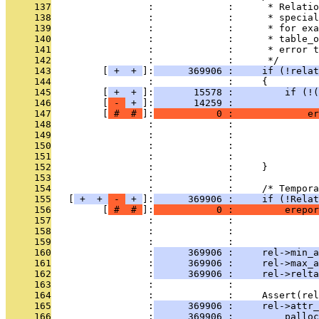
     137
                 :             :      * Relatio
     138
                 :             :      * special
     139
                 :             :      * for exa
     140
                 :             :      * table_o
     141
                 :             :      * error t
     142
                 :             :      */
     143
         [
 + 
 + 
]:
      369906 :     if (!relat
     144
                 :             :     {
     145
         [
 + 
 + 
]:
       15578 :         if (!(
     146
         [
 - 
 + 
]:
       14259 :               
     147
         [
 # 
 # 
]:
           0 :             er
     148
                 :             :              
     149
                 :             :               
     150
                 :             :               
     151
                 :             :               
     152
                 :             :     }
     153
                 :             : 
     154
                 :             :     /* Tempora
     155
   [
 + 
 + 
 - 
 + 
]:
      369906 :     if (!Relat
     156
         [
 # 
 # 
]:
           0 :         erepor
     157
                 :             :              
     158
                 :             :               
     159
                 :             : 
     160
                 :
      369906 :     rel->min_a
     161
                 :
      369906 :     rel->max_a
     162
                 :
      369906 :     rel->relta
     163
                 :             : 
     164
                 :             :     Assert(rel
     165
                 :
      369906 :     rel->attr_
     166
                 :
      369906 :         palloc