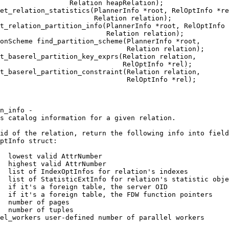
                 Relation heapRelation);
et_relation_statistics(PlannerInfo *root, RelOptInfo *re
                        Relation relation);
t_relation_partition_info(PlannerInfo *root, RelOptInfo 
                          Relation relation);
onScheme find_partition_scheme(PlannerInfo *root,
                               Relation relation);
t_baserel_partition_key_exprs(Relation relation,
                              RelOptInfo *rel);
t_baserel_partition_constraint(Relation relation,
                               RelOptInfo *rel);
n_info -
s catalog information for a given relation.
id of the relation, return the following info into field
ptInfo struct:
  lowest valid AttrNumber
  highest valid AttrNumber
  list of IndexOptInfos for relation's indexes
  list of StatisticExtInfo for relation's statistic obje
  if it's a foreign table, the server OID
  if it's a foreign table, the FDW function pointers
  number of pages
  number of tuples
el_workers user-defined number of parallel workers