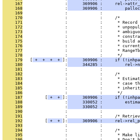
     167
                 :
      369906 :     rel->attr_
     168
                 :
      369906 :         palloc
     169
                 :             : 
     170
                 :             :     /*
     171
                 :             :      * Record 
     172
                 :             :      * unpopul
     173
                 :             :      * ambiguo
     174
                 :             :      * constra
     175
                 :             :      * build a
     176
                 :             :      * current
     177
                 :             :      * RangeTb
     178
                 :             :      */
     179
   [
 + 
 + 
 + 
 + 
]:
      369906 :     if (!inhpa
     180
                 :
      344285 :         rel->n
     181
                 :             : 
     182
                 :             :     /*
     183
                 :             :      * Estimat
     184
                 :             :      * case th
     185
                 :             :      * inherit
     186
                 :             :      */
     187
         [
 + 
 + 
]:
      369906 :     if (!inhpa
     188
                 :
      330052 :         estima
     189
                 :
      330052 :               
     190
                 :             : 
     191
                 :             :     /* Retriev
     192
         [
 + 
 + 
]:
      369906 :     rel->rel_p
     193
                 :             : 
     194
                 :             :     /*
     195
                 :             :      * Make li
     196
                 :             :      * Don't b