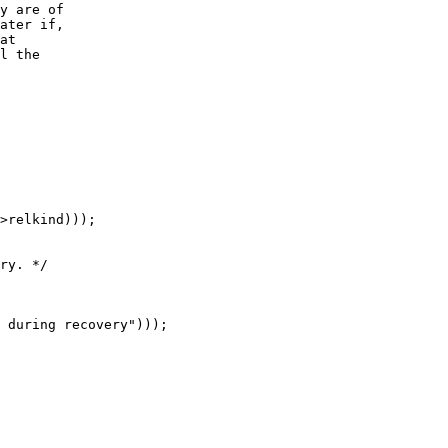
y are of
ater if,
at
l the
>relkind)));
ry. */
 during recovery")));