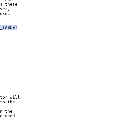
s these
ver,
exes
_TABLE)
tor will
to the
n the
e used