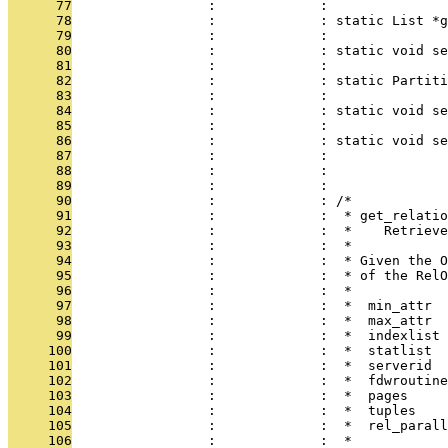
      77
                 :             :               
      78
                 :             : static List *g
      79
                 :             :              
      80
                 :             : static void se
      81
                 :             :               
      82
                 :             : static Partiti
      83
                 :             :               
      84
                 :             : static void se
      85
                 :             :               
      86
                 :             : static void se
      87
                 :             :               
      88
                 :             : 
      89
                 :             : 
      90
                 :             : /*
      91
                 :             :  * get_relatio
      92
                 :             :  *    Retrieve
      93
                 :             :  *
      94
                 :             :  * Given the O
      95
                 :             :  * of the RelO
      96
                 :             :  *
      97
                 :             :  *  min_attr  
      98
                 :             :  *  max_attr  
      99
                 :             :  *  indexlist 
     100
                 :             :  *  statlist  
     101
                 :             :  *  serverid  
     102
                 :             :  *  fdwroutine
     103
                 :             :  *  pages     
     104
                 :             :  *  tuples    
     105
                 :             :  *  rel_parall
     106
                 :             :  *