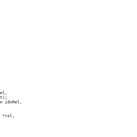
el,
t);
n idxRel,
 *rel,