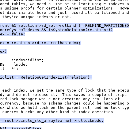
oned tables, we need a list of at least unique indexes a
s unique proofs for certain planner optimizations.  Howe
ot discriminate here and just record all partitioned ind
 they're unique indexes or not.
rent && relation->rd_rel->relkind != RELKIND_PARTITIONED
noreSystemIndexes && IsSystemRelation(relation)))
ex = false;
ex = relation->rd_rel->relhasindex;
ex)
     *indexoidlist;
DE    lmode;
ll   *l;
idlist = RelationGetIndexList(relation);
 each index, we get the same type of lock that the execu
d, and do not release it.  This saves a couple of trips 
red lock manager while not creating any real loss of
currency, because no schema changes could be happening o
ex while we hold lock on the parent rel, and no lock typ
 queries blocks any other kind of index operation.
= root->simple_rte_array[varno]->rellockmode;