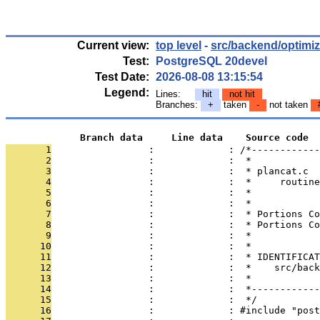
Current view:
top level
-
src/backend/optimize
Test:
PostgreSQL 20devel
Test Date:
2026-08-08 13:15:54
Legend:
Lines:
hit
not hit
Branches:
+
taken
-
not taken
             Branch data     Line data    Source code
       1
                 :             : /*------------
       2
                 :             :  *
       3
                 :             :  * plancat.c
       4
                 :             :  *     routin
       5
                 :             :  *
       6
                 :             :  *
       7
                 :             :  * Portions Co
       8
                 :             :  * Portions Co
       9
                 :             :  *
      10
                 :             :  *
      11
                 :             :  * IDENTIFICAT
      12
                 :             :  *    src/back
      13
                 :             :  *
      14
                 :             :  *------------
      15
                 :             :  */
      16
                 :             : #include "post