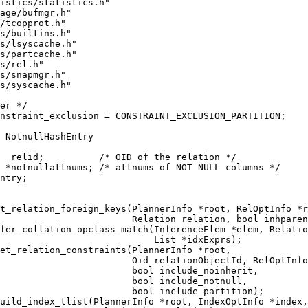
istics/statistics.h"
age/bufmgr.h"
/tcopprot.h"
s/builtins.h"
s/lsyscache.h"
s/partcache.h"
s/rel.h"
s/snapmgr.h"
s/syscache.h"
er */
nstraint_exclusion = CONSTRAINT_EXCLUSION_PARTITION;
 NotnullHashEntry
  relid;          /* OID of the relation */
 *notnullattnums; /* attnums of NOT NULL columns */
ntry;
t_relation_foreign_keys(PlannerInfo *root, RelOptInfo *r
                        Relation relation, bool inhparen
fer_collation_opclass_match(InferenceElem *elem, Relatio
                            List *idxExprs);
get_relation_constraints(PlannerInfo *root,
                        Oid relationObjectId, RelOptInfo
                        bool include_noinherit,
                        bool include_notnull,
                        bool include_partition);
uild_index_tlist(PlannerInfo *root, IndexOptInfo *index,