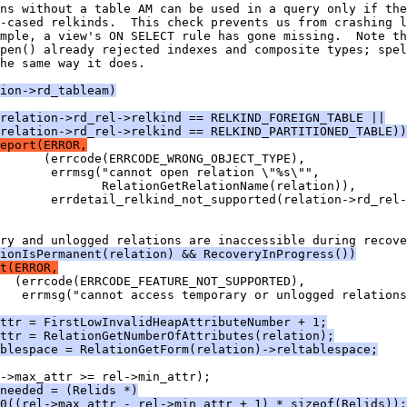
ns without a table AM can be used in a query only if the
-cased relkinds.  This check prevents us from crashing l
mple, a view's ON SELECT rule has gone missing.  Note th
pen() already rejected indexes and composite types; spel
he same way it does.
ion->rd_tableam)
relation->rd_rel->relkind == RELKIND_FOREIGN_TABLE ||
relation->rd_rel->relkind == RELKIND_PARTITIONED_TABLE))
eport(ERROR,
       (errcode(ERRCODE_WRONG_OBJECT_TYPE),
       errmsg("cannot open relation \"%s\"",
              RelationGetRelationName(relation)),
       errdetail_relkind_not_supported(relation->rd_rel-
ry and unlogged relations are inaccessible during recove
ionIsPermanent(relation) && RecoveryInProgress())
t(ERROR,
   (errcode(ERRCODE_FEATURE_NOT_SUPPORTED),
   errmsg("cannot access temporary or unlogged relations
ttr = FirstLowInvalidHeapAttributeNumber + 1;
ttr = RelationGetNumberOfAttributes(relation);
blespace = RelationGetForm(relation)->reltablespace;
->max_attr >= rel->min_attr);
needed = (Relids *)
0((rel->max_attr - rel->min_attr + 1) * sizeof(Relids));