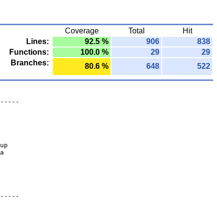
Coverage
Total
Hit
Lines:
92.5 %
906
838
Functions:
100.0 %
29
29
Branches:
80.6 %
648
522
-----
up
a
-----