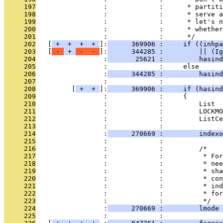
     197
                 :             :      * partiti
     198
                 :             :      * serve a
     199
                 :             :      * let's n
     200
                 :             :      * whether
     201
                 :             :      */
     202
   [
 + 
 + 
 + 
 + 
]:
      369906 :     if ((inhpa
     203
   [
 - 
 + 
 - 
 - 
]:
      344285 :         || (Ig
     204
                 :
       25621 :         hasind
     205
                 :             :     else
     206
                 :
      344285 :         hasind
     207
                 :             : 
     208
         [
 + 
 + 
]:
      369906 :     if (hasind
     209
                 :             :     {
     210
                 :             :         List  
     211
                 :             :         LOCKMO
     212
                 :             :         ListCe
     213
                 :             : 
     214
                 :
      270669 :         indexo
     215
                 :             : 
     216
                 :             :         /*
     217
                 :             :          * For
     218
                 :             :          * nee
     219
                 :             :          * sha
     220
                 :             :          * con
     221
                 :             :          * ind
     222
                 :             :          * for
     223
                 :             :          */
     224
                 :
      270669 :         lmode 
     225
                 :             : 