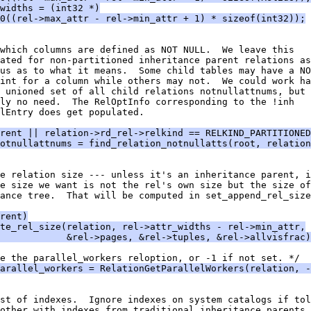
widths = (int32 *)
0((rel->max_attr - rel->min_attr + 1) * sizeof(int32));
which columns are defined as NOT NULL.  We leave this
ated for non-partitioned inheritance parent relations as
us as to what it means.  Some child tables may have a NO
int for a column while others may not.  We could work ha
 unioned set of all child relations notnullattnums, but 
ly no need.  The RelOptInfo corresponding to the !inh
lEntry does get populated.
rent || relation->rd_rel->relkind == RELKIND_PARTITIONED
otnullattnums = find_relation_notnullatts(root, relation
e relation size --- unless it's an inheritance parent, i
e size we want is not the rel's own size but the size of
ance tree.  That will be computed in set_append_rel_size
rent)
te_rel_size(relation, rel->attr_widths - rel->min_attr,
            &rel->pages, &rel->tuples, &rel->allvisfrac)
e the parallel_workers reloption, or -1 if not set. */
arallel_workers = RelationGetParallelWorkers(relation, -
st of indexes.  Ignore indexes on system catalogs if tol
other with indexes from traditional inheritance parents.