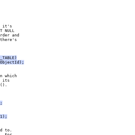
 it's
T NULL
rder and
there's
_TABLE)
ObjectId);
n which
 its
().
;
1);
d to.
  For