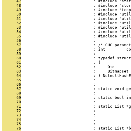
      47
                 :             : #include "stat
      48
                 :             : #include "stor
      49
                 :             : #include "tcop
      50
                 :             : #include "util
      51
                 :             : #include "util
      52
                 :             : #include "util
      53
                 :             : #include "util
      54
                 :             : #include "util
      55
                 :             : #include "util
      56
                 :             : 
      57
                 :             : /* GUC paramet
      58
                 :             : int         co
      59
                 :             : 
      60
                 :             : typedef struct
      61
                 :             : {
      62
                 :             :     Oid       
      63
                 :             :     Bitmapset 
      64
                 :             : } NotnullHashE
      65
                 :             : 
      66
                 :             : 
      67
                 :             : static void ge
      68
                 :             :               
      69
                 :             : static bool in
      70
                 :             :               
      71
                 :             : static List *
      72
                 :             :               
      73
                 :             :               
      74
                 :             :               
      75
                 :             :               
      76
                 :             : static List *b