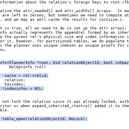
nformation about the relation's foreign keys to root->fk
alize the attr_needed[] and attr_widths[] arrays.  In mo
 are left as zeroes, but sometimes we need to compute at
, and we may as well cache the results for costsize.c.
t is true, all we need to do is set up the attr arrays:
nfo actually represents the appendrel formed by an inher
o the parent rel's physical size and index information i
or it, however, for partitioned tables, we do populate t
s the planner uses unique indexes as unique proofs for c
ns.
nfo(PlannerInfo *root, Oid relationObjectId, bool inhpar
    RelOptInfo *rel)
   varno = rel->relid;
  relation;
  hasindex;
 *indexinfos = NIL;
 not lock the relation since it was already locked, eith
riter or when expand_inherited_rtentry() added it to the
ble.
= table_open(relationObjectId, NoLock);