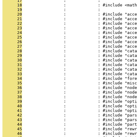
      17
                 :             : 
      18
                 :             : #include <math
      19
                 :             : 
      20
                 :             : #include "acce
      21
                 :             : #include "acce
      22
                 :             : #include "acce
      23
                 :             : #include "acce
      24
                 :             : #include "acce
      25
                 :             : #include "acce
      26
                 :             : #include "acce
      27
                 :             : #include "acce
      28
                 :             : #include "cata
      29
                 :             : #include "cata
      30
                 :             : #include "cata
      31
                 :             : #include "cata
      32
                 :             : #include "cat
      33
                 :             : #include "cata
      34
                 :             : #include "fore
      35
                 :             : #include "misc
      36
                 :             : #include "node
      37
                 :             : #include "node
      38
                 :             : #include "node
      39
                 :             : #include "opti
      40
                 :             : #include "opti
      41
                 :             : #include "opti
      42
                 :             : #include "pars
      43
                 :             : #include "pars
      44
                 :             : #include "part
      45
                 :             : #include "rewr
      46
                 :             : #include "rewr