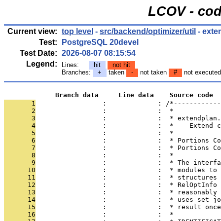
LCOV - cod
Current view:
top level
-
src/backend/optimizer/util
- exte
Test:
PostgreSQL 20devel
Test Date:
2026-08-07 08:15:54
Legend:
Lines:
hit
not hit
Branches:
+
taken
-
not taken
#
not executed
             Branch data     Line data    Source code
       1
                 :             : /*------------
       2
                 :             :  *
       3
                 :             :  * extendplan.
       4
                 :             :  *    Extend c
       5
                 :             :  *
       6
                 :             :  * Portions Co
       7
                 :             :  * Portions Co
       8
                 :             :  *
       9
                 :             :  * The interfa
      10
                 :             :  * modules to 
      11
                 :             :  * structures 
      12
                 :             :  * RelOptInfo 
      13
                 :             :  * reasonably 
      14
                 :             :  * uses set_jo
      15
                 :             :  * result once
      16
                 :             :  *