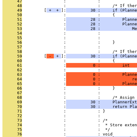
      47
                 :             : 
      48
                 :             :     /* If ther
      49
         [
 + 
 + 
]:
          30 :     if (Planne
      50
                 :             :     {
      51
                 :
          28 :         Planne
      52
                 :
          28 :         Planne
      53
                 :
          28 :             Me
      54
                 :             :               
      55
                 :             :              
      56
                 :             :     }
      57
                 :             : 
      58
                 :             :     /* If ther
      59
         [
 - 
 + 
]:
          30 :     if (Planne
      60
                 :             :     {
      61
                 :
           0 :         int  
      62
                 :             : 
      63
                 :
           0 :         Planne
      64
                 :
           0 :             re
      65
                 :
           0 :         Planne
      66
                 :             :     }
      67
                 :             : 
      68
                 :             :     /* Assign 
      69
                 :
          30 :     PlannerExt
      70
                 :
          30 :     return Pla
      71
                 :             : }
      72
                 :             : 
      73
                 :             : /*
      74
                 :             :  * Store exten
      75
                 :             :  */
      76
                 :             : void