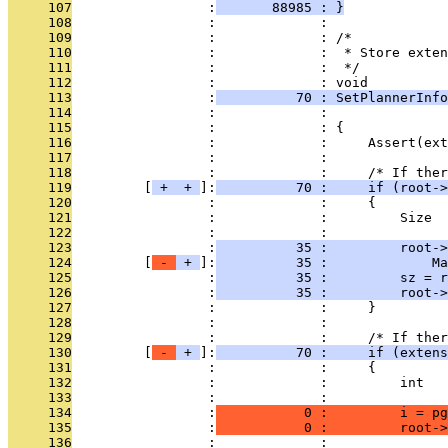
     107
                 :
       88985 : }
     108
                 :             : 
     109
                 :             : /*
     110
                 :             :  * Store exten
     111
                 :             :  */
     112
                 :             : void
     113
                 :
          70 : SetPlannerInfo
     114
                 :             :               
     115
                 :             : {
     116
                 :             :     Assert(ext
     117
                 :             : 
     118
                 :             :     /* If ther
     119
         [
 + 
 + 
]:
          70 :     if (root->
     120
                 :             :     {
     121
                 :             :         Size  
     122
                 :             : 
     123
                 :
          35 :         root->
     124
         [
 - 
 + 
]:
          35 :             Ma
     125
                 :
          35 :         sz = r
     126
                 :
          35 :         root->
     127
                 :             :     }
     128
                 :             : 
     129
                 :             :     /* If ther
     130
         [
 - 
 + 
]:
          70 :     if (extens
     131
                 :             :     {
     132
                 :             :         int   
     133
                 :             : 
     134
                 :
           0 :         i = pg
     135
                 :
           0 :         root->
     136
                 :             :               