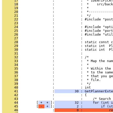
      17
                 :             :  * IDENTIFICAT
      18
                 :             :  *    src/back
      19
                 :             :  *
      20
                 :             :  *------------
      21
                 :             :  */
      22
                 :             : #include "post
      23
                 :             : 
      24
                 :             : #include "opti
      25
                 :             : #include "port
      26
                 :             : #include "util
      27
                 :             : 
      28
                 :             : static const c
      29
                 :             : static int  P
      30
                 :             : static int  Pl
      31
                 :             : 
      32
                 :             : /*
      33
                 :             :  * Map the na
      34
                 :             :  *
      35
                 :             :  * Within the 
      36
                 :             :  * to the same
      37
                 :             :  * that you ge
      38
                 :             :  * file.
      39
                 :             :  */
      40
                 :             : int
      41
                 :
          30 : GetPlannerExte
      42
                 :             : {
      43
                 :             :     /* Search 
      44
         [
 + 
 + 
]:
          32 :     for (int i
      45
         [
 - 
 + 
]:
           2 :         if (st
      46
                 :
           0 :             re