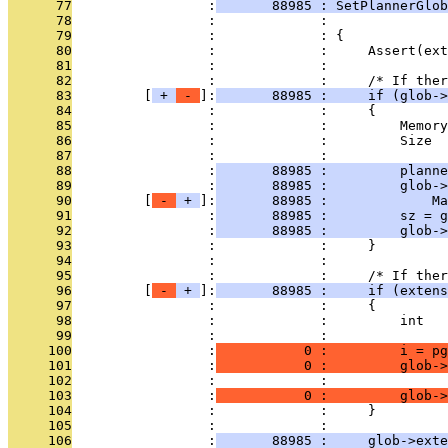
      77
                 :
       88985 : SetPlannerGlob
      78
                 :             :               
      79
                 :             : {
      80
                 :             :     Assert(ext
      81
                 :             : 
      82
                 :             :     /* If ther
      83
         [
 + 
 - 
]:
       88985 :     if (glob->
      84
                 :             :     {
      85
                 :             :         Memory
      86
                 :             :         Size  
      87
                 :             : 
      88
                 :
       88985 :         planne
      89
                 :
       88985 :         glob->
      90
         [
 - 
 + 
]:
       88985 :             Ma
      91
                 :
       88985 :         sz = g
      92
                 :
       88985 :         glob->
      93
                 :             :     }
      94
                 :             : 
      95
                 :             :     /* If ther
      96
         [
 - 
 + 
]:
       88985 :     if (extens
      97
                 :             :     {
      98
                 :             :         int   
      99
                 :             : 
     100
                 :
           0 :         i = pg
     101
                 :
           0 :         glob->
     102
                 :             :               
     103
                 :
           0 :         glob->
     104
                 :             :     }
     105
                 :             : 
     106
                 :
       88985 :     glob->exte