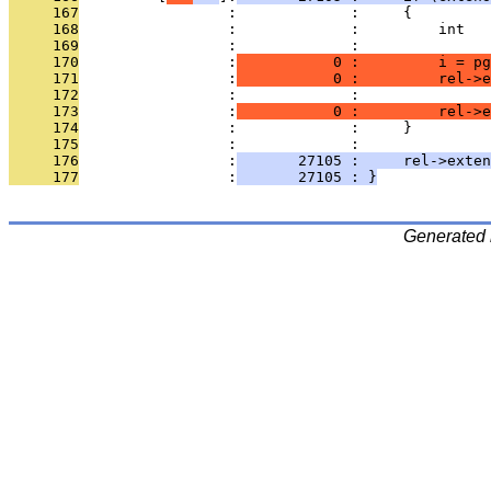
     167
                 :             :     {
     168
                 :             :         int   
     169
                 :             : 
     170
                 :
           0 :         i = pg
     171
                 :
           0 :         rel->
     172
                 :             :               
     173
                 :
           0 :         rel->e
     174
                 :             :     }
     175
                 :             : 
     176
                 :
       27105 :     rel->exten
     177
                 :
       27105 : }
Generated 