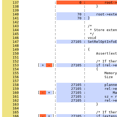
     137
                 :
           0 :         root->
     138
                 :             :     }
     139
                 :             : 
     140
                 :
          70 :     root->exte
     141
                 :
          70 : }
     142
                 :             : 
     143
                 :             : /*
     144
                 :             :  * Store exten
     145
                 :             :  */
     146
                 :             : void
     147
                 :
       27105 : SetRelOptInfoE
     148
                 :             :               
     149
                 :             : {
     150
                 :             :     Assert(ext
     151
                 :             : 
     152
                 :             :     /* If ther
     153
         [
 + 
 - 
]:
       27105 :     if (rel->e
     154
                 :             :     {
     155
                 :             :         Memory
     156
                 :             :         Size  
     157
                 :             : 
     158
                 :
       27105 :         planne
     159
                 :
       27105 :         rel->
     160
         [
 - 
 + 
]:
       27105 :             Ma
     161
                 :
       27105 :         sz = r
     162
                 :
       27105 :         rel->e
     163
                 :             :     }
     164
                 :             : 
     165
                 :             :     /* If ther
     166
         [
 - 
 + 
]:
       27105 :     if (extens