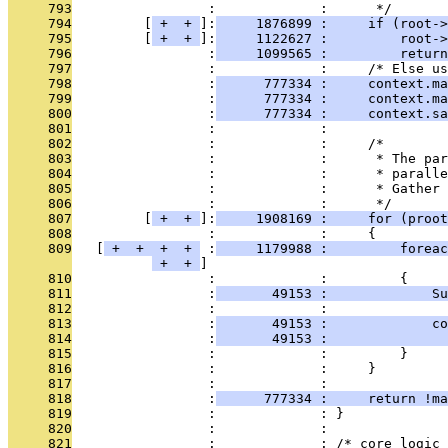
     793
                 :             :      */
     794
         [
 + 
 + 
]:
     1876899 :     if (root->
     795
         [
 + 
 + 
]:
     1122627 :         root->
     796
                 :
     1099565 :         return
     797
                 :             :     /* Else us
     798
                 :
      777334 :     context.ma
     799
                 :
      777334 :     context.ma
     800
                 :
      777334 :     context.sa
     801
                 :             : 
     802
                 :             :     /*
     803
                 :             :      * The par
     804
                 :             :      * paralle
     805
                 :             :      * Gather 
     806
                 :             :      */
     807
         [
 + 
 + 
]:
     1908169 :     for (proot
     808
                 :             :     {
     809
   [
 + 
 + 
 + 
 + 
 :
     1179988 :         foreac
 + 
 + 
     810
                 :             :         {
     811
                 :
       49153 :             Su
     812
                 :             : 
     813
                 :
       49153 :             co
     814
                 :
       49153 :               
     815
                 :             :         }
     816
                 :             :     }
     817
                 :             : 
     818
                 :
      777334 :     return !ma
     819
                 :             : }
     820
                 :             : 
     821
                 :             : /* core logic 