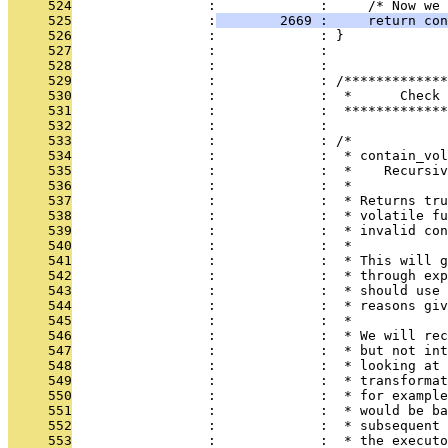
     524
                 :             :     /* Now we 
     525
                 :
        2669 :     return co
     526
                 :             : }
     527
                 :             : 
     528
                 :             : 
     529
                 :             : /*************
     530
                 :             :  *      Check 
     531
                 :             :  *************
     532
                 :             : 
     533
                 :             : /*
     534
                 :             :  * contain_vol
     535
                 :             :  *    Recursiv
     536
                 :             :  *
     537
                 :             :  * Returns tru
     538
                 :             :  * volatile fu
     539
                 :             :  * invalid con
     540
                 :             :  *
     541
                 :             :  * This will g
     542
                 :             :  * through exp
     543
                 :             :  * should use 
     544
                 :             :  * reasons giv
     545
                 :             :  *
     546
                 :             :  * We will rec
     547
                 :             :  * but not int
     548
                 :             :  * looking at 
     549
                 :             :  * transformat
     550
                 :             :  * for example
     551
                 :             :  * would be ba
     552
                 :             :  * subsequent 
     553
                 :             :  * the executo