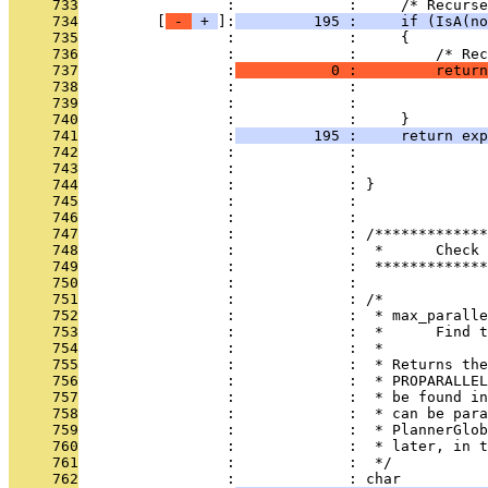
     733
                 :             :     /* Recurse
     734
         [
 - 
 + 
]:
         195 :     if (IsA(no
     735
                 :             :     {
     736
                 :             :         /* Re
     737
                 :
           0 :         return
     738
                 :             :               
     739
                 :             :               
     740
                 :             :     }
     741
                 :
         195 :     return exp
     742
                 :             :               
     743
                 :             :               
     744
                 :             : }
     745
                 :             : 
     746
                 :             : 
     747
                 :             : /*************
     748
                 :             :  *      Check 
     749
                 :             :  *************
     750
                 :             : 
     751
                 :             : /*
     752
                 :             :  * max_paralle
     753
                 :             :  *      Find t
     754
                 :             :  *
     755
                 :             :  * Returns the
     756
                 :             :  * PROPARALLEL
     757
                 :             :  * be found in
     758
                 :             :  * can be para
     759
                 :             :  * PlannerGlob
     760
                 :             :  * later, in t
     761
                 :             :  */
     762
                 :             : char