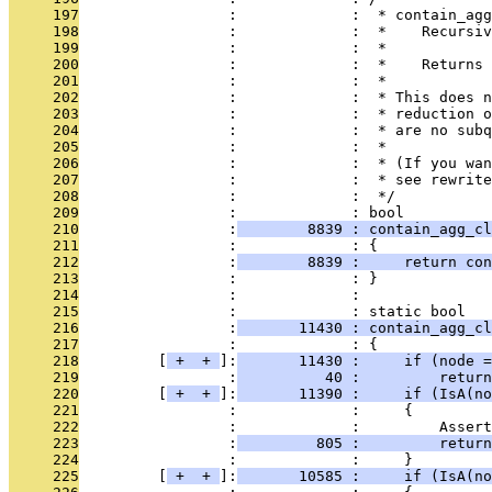
     197
                 :             :  * contain_agg
     198
                 :             :  *    Recursiv
     199
                 :             :  *
     200
                 :             :  *    Returns 
     201
                 :             :  *
     202
                 :             :  * This does n
     203
                 :             :  * reduction o
     204
                 :             :  * are no subq
     205
                 :             :  *
     206
                 :             :  * (If you wan
     207
                 :             :  * see rewrit
     208
                 :             :  */
     209
                 :             : bool
     210
                 :
        8839 : contain_agg_cl
     211
                 :             : {
     212
                 :
        8839 :     return con
     213
                 :             : }
     214
                 :             : 
     215
                 :             : static bool
     216
                 :
       11430 : contain_agg_c
     217
                 :             : {
     218
         [
 + 
 + 
]:
       11430 :     if (node =
     219
                 :
          40 :         return
     220
         [
 + 
 + 
]:
       11390 :     if (IsA(no
     221
                 :             :     {
     222
                 :             :         Assert
     223
                 :
         805 :         return
     224
                 :             :     }
     225
         [
 + 
 + 
]:
       10585 :     if (IsA(no