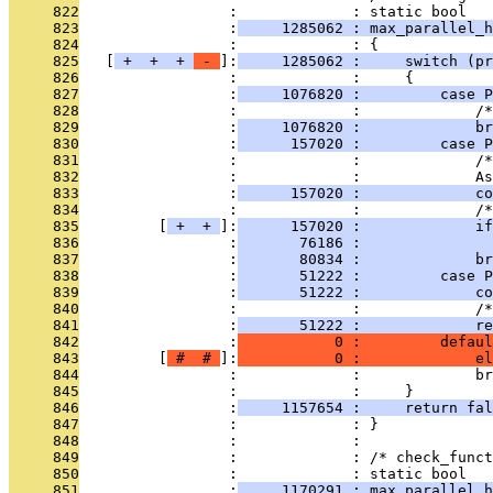
     822
                 :             : static bool
     823
                 :
     1285062 : max_parallel_h
     824
                 :             : {
     825
   [
 + 
 + 
 + 
 - 
]:
     1285062 :     switch (pr
     826
                 :             :     {
     827
                 :
     1076820 :         case P
     828
                 :             :             /
     829
                 :
     1076820 :             br
     830
                 :
      157020 :         case P
     831
                 :             :             /*
     832
                 :             :             As
     833
                 :
      157020 :             co
     834
                 :             :             /*
     835
         [
 + 
 + 
]:
      157020 :             if
     836
                 :
       76186 :               
     837
                 :
       80834 :             br
     838
                 :
       51222 :         case P
     839
                 :
       51222 :             co
     840
                 :             :             /*
     841
                 :
       51222 :             re
     842
                 :
           0 :         defaul
     843
         [
 # 
 # 
]:
           0 :             el
     844
                 :             :             br
     845
                 :             :     }
     846
                 :
     1157654 :     return fal
     847
                 :             : }
     848
                 :             : 
     849
                 :             : /* check_funct
     850
                 :             : static bool
     851
                 :
     1170291 : max_parallel_h