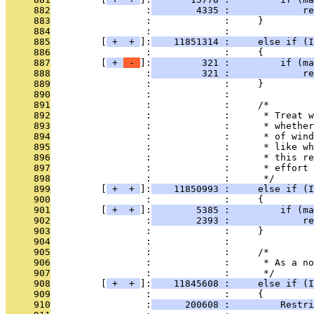
     882
                 :
        4335 :             re
     883
                 :             :     }
     884
                 :             : 
     885
         [
 + 
 + 
]:
    11851314 :     else if (I
     886
                 :             :     {
     887
         [
 + 
 - 
]:
         321 :         if (ma
     888
                 :
         321 :             re
     889
                 :             :     }
     890
                 :             : 
     891
                 :             :     /*
     892
                 :             :      * Treat w
     893
                 :             :      * whether
     894
                 :             :      * of wind
     895
                 :             :      * like wh
     896
                 :             :      * this re
     897
                 :             :      * effort 
     898
                 :             :      */
     899
         [
 + 
 + 
]:
    11850993 :     else if (
     900
                 :             :     {
     901
         [
 + 
 + 
]:
        5385 :         if (ma
     902
                 :
        2393 :             re
     903
                 :             :     }
     904
                 :             : 
     905
                 :             :     /*
     906
                 :             :      * As a no
     907
                 :             :      */
     908
         [
 + 
 + 
]:
    11845608 :     else if (I
     909
                 :             :     {
     910
                 :
      200608 :         Restr