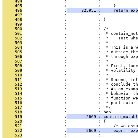
     494
                 :             :               
     495
                 :             :     }
     496
                 :
      325951 :     return exp
     497
                 :             :               
     498
                 :             : }
     499
                 :             : 
     500
                 :             : /*
     501
                 :             :  * contain_mut
     502
                 :             :  *    Test whe
     503
                 :             :  *
     504
                 :             :  * This is a w
     505
                 :             :  * outside the
     506
                 :             :  * through exp
     507
                 :             :  *
     508
                 :             :  * First, func
     509
                 :             :  * volatility 
     510
                 :             :  *
     511
                 :             :  * Second, inl
     512
                 :             :  * conclude th
     513
                 :             :  * As an examp
     514
                 :             :  * behavior th
     515
                 :             :  * function we
     516
                 :             :  * particular 
     517
                 :             :  */
     518
                 :             : bool
     519
                 :
        2669 : contain_mutab
     520
                 :             : {
     521
                 :             :     /* We assu
     522
                 :
        2669 :     expr = exp
     523
                 :             : 