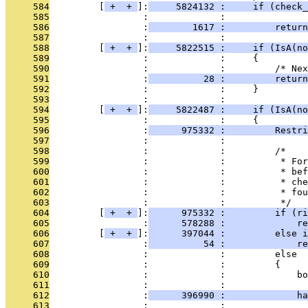
     584
         [
 + 
 + 
]:
     5824132 :     if (check_
     585
                 :             :               
     586
                 :
        1617 :         return
     587
                 :             : 
     588
         [
 + 
 + 
]:
     5822515 :     if (IsA(no
     589
                 :             :     {
     590
                 :             :         /* Nex
     591
                 :
          28 :         return
     592
                 :             :     }
     593
                 :             : 
     594
         [
 + 
 + 
]:
     5822487 :     if (IsA(no
     595
                 :             :     {
     596
                 :
      975332 :         Restr
     597
                 :             : 
     598
                 :             :         /*
     599
                 :             :          * For
     600
                 :             :          * bef
     601
                 :             :          * che
     602
                 :             :          * fou
     603
                 :             :          */
     604
         [
 + 
 + 
]:
      975332 :         if (ri
     605
                 :
      578288 :             re
     606
         [
 + 
 + 
]:
      397044 :         else i
     607
                 :
          54 :             re
     608
                 :             :         else
     609
                 :             :         {
     610
                 :             :             bo
     611
                 :             : 
     612
                 :
      396990 :             ha
     613
                 :             :               