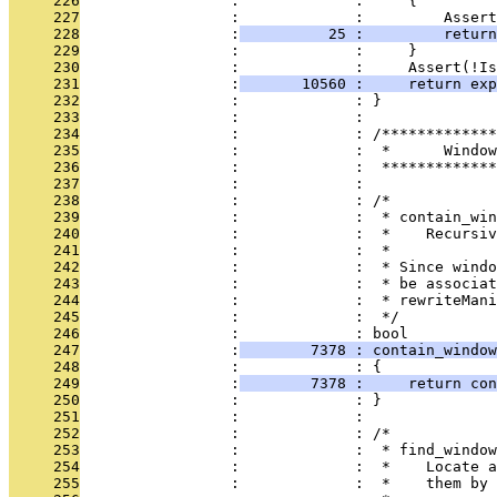
     226
                 :             :     {
     227
                 :             :         Assert
     228
                 :
          25 :         return
     229
                 :             :     }
     230
                 :             :     Assert(!Is
     231
                 :
       10560 :     return ex
     232
                 :             : }
     233
                 :             : 
     234
                 :             : /*************
     235
                 :             :  *      Window
     236
                 :             :  *************
     237
                 :             : 
     238
                 :             : /*
     239
                 :             :  * contain_win
     240
                 :             :  *    Recursiv
     241
                 :             :  *
     242
                 :             :  * Since windo
     243
                 :             :  * be associat
     244
                 :             :  * rewriteMani
     245
                 :             :  */
     246
                 :             : bool
     247
                 :
        7378 : contain_window
     248
                 :             : {
     249
                 :
        7378 :     return con
     250
                 :             : }
     251
                 :             : 
     252
                 :             : /*
     253
                 :             :  * find_window
     254
                 :             :  *    Locate a
     255
                 :             :  *    them by 