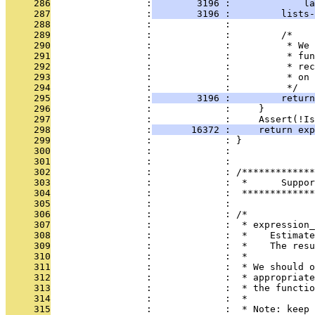
     286
                 :
        3196 :             la
     287
                 :
        3196 :         lists-
     288
                 :             : 
     289
                 :             :         /*
     290
                 :             :          * We 
     291
                 :             :          * fun
     292
                 :             :          * rec
     293
                 :             :          * on 
     294
                 :             :          */
     295
                 :
        3196 :         return
     296
                 :             :     }
     297
                 :             :     Assert(!Is
     298
                 :
       16372 :     return exp
     299
                 :             : }
     300
                 :             : 
     301
                 :             : 
     302
                 :             : /*************
     303
                 :             :  *      Suppo
     304
                 :             :  *************
     305
                 :             : 
     306
                 :             : /*
     307
                 :             :  * expression_
     308
                 :             :  *    Estimate
     309
                 :             :  *    The resu
     310
                 :             :  *
     311
                 :             :  * We should o
     312
                 :             :  * appropriate
     313
                 :             :  * the functio
     314
                 :             :  *
     315
                 :             :  * Note: keep 