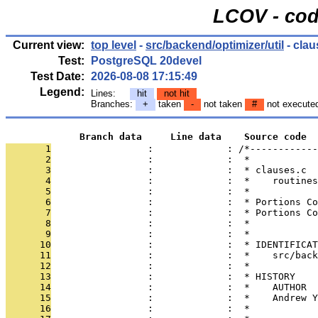
LCOV - cod
Current view:
top level
-
src/backend/optimizer/util
- clau
Test:
PostgreSQL 20devel
Test Date:
2026-08-08 17:15:49
Legend:
Lines:
hit
not hit
Branches:
+
taken
-
not taken
#
not execute
             Branch data     Line data    Source code
       1
                 :             : /*------------
       2
                 :             :  *
       3
                 :             :  * clauses.c
       4
                 :             :  *    routines
       5
                 :             :  *
       6
                 :             :  * Portions Co
       7
                 :             :  * Portions Co
       8
                 :             :  *
       9
                 :             :  *
      10
                 :             :  * IDENTIFICAT
      11
                 :             :  *    src/back
      12
                 :             :  *
      13
                 :             :  * HISTORY
      14
                 :             :  *    AUTHOR  
      15
                 :             :  *    Andrew Y
      16
                 :             :  *