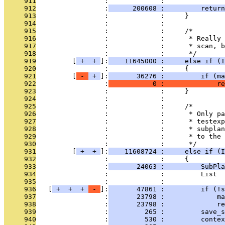
     911
                 :             : 
     912
                 :
      200608 :         return
     913
                 :             :     }
     914
                 :             : 
     915
                 :             :     /*
     916
                 :             :      * Really 
     917
                 :             :      * scan, b
     918
                 :             :      */
     919
         [
 + 
 + 
]:
    11645000 :     else if (I
     920
                 :             :     {
     921
         [
 - 
 + 
]:
       36276 :         if (ma
     922
                 :
           0 :             re
     923
                 :             :     }
     924
                 :             : 
     925
                 :             :     /*
     926
                 :             :      * Only pa
     927
                 :             :      * testexp
     928
                 :             :      * subplan
     929
                 :             :      * to the 
     930
                 :             :      */
     931
         [
 + 
 + 
]:
    11608724 :     else if (I
     932
                 :             :     {
     933
                 :
       24063 :         SubPla
     934
                 :             :         List  
     935
                 :             : 
     936
   [
 + 
 + 
 + 
 - 
]:
       47861 :         if (!s
     937
                 :
       23798 :             ma
     938
                 :
       23798 :             re
     939
                 :
         265 :         save_s
     940
                 :
         530 :         contex