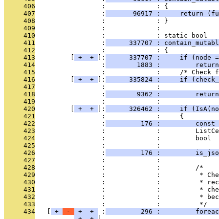
     406
                 :             : {
     407
                 :
       96917 :     return (fu
     408
                 :             : }
     409
                 :             : 
     410
                 :             : static bool
     411
                 :
      337707 : contain_mutabl
     412
                 :             : {
     413
         [
 + 
 + 
]:
      337707 :     if (node =
     414
                 :
        1883 :         return
     415
                 :             :     /* Check f
     416
         [
 + 
 + 
]:
      335824 :     if (check_
     417
                 :             :               
     418
                 :
        9362 :         return
     419
                 :             : 
     420
         [
 + 
 + 
]:
      326462 :     if (IsA(no
     421
                 :             :     {
     422
                 :
         176 :         const 
     423
                 :             :         ListCe
     424
                 :             :         bool  
     425
                 :             : 
     426
                 :
         176 :         is_jso
     427
                 :             : 
     428
                 :             :         /*
     429
                 :             :          * Che
     430
                 :             :          * rec
     431
                 :             :          * che
     432
                 :             :          * bec
     433
                 :             :          */
     434
   [
 + 
 - 
 + 
 + 
 :
         296 :         foreac
 + 
 + 