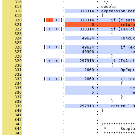
     316
                 :             :  */
     317
                 :             : double
     318
                 :
      338314 : expression_ret
     319
                 :             : {
     320
         [
 - 
 + 
]:
      338314 :     if (clause
     321
                 :
           0 :         return
     322
         [
 + 
 + 
]:
      338314 :     if (IsA(cl
     323
                 :             :     {
     324
                 :
       49624 :         FuncEx
     325
                 :             : 
     326
         [
 + 
 + 
]:
       49624 :         if (ex
     327
                 :
       40396 :             re
     328
                 :             :     }
     329
         [
 + 
 + 
]:
      297918 :     if (IsA(cl
     330
                 :             :     {
     331
                 :
        2660 :         OpExpr
     332
                 :             : 
     333
         [
 + 
 + 
]:
        2660 :         if (ex
     334
                 :             :         {
     335
                 :
           5 :             se
     336
                 :
           5 :             re
     337
                 :             :         }
     338
                 :             :     }
     339
                 :
      297913 :     return 1.0
     340
                 :             : }
     341
                 :             : 
     342
                 :             : 
     343
                 :             : /*************
     344
                 :             :  *      Subpla
     345
                 :             :  *************