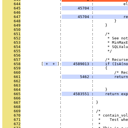
     644
                 :             :             el
     645
                 :
       45704 :               
     646
                 :             : 
     647
                 :
       45704 :             re
     648
                 :             :         }
     649
                 :             :     }
     650
                 :             : 
     651
                 :             :     /*
     652
                 :             :      * See not
     653
                 :             :      * MinMaxE
     654
                 :             :      * SQLValu
     655
                 :             :      */
     656
                 :             : 
     657
                 :             :     /* Recurse
     658
         [
 + 
 + 
]:
     4589013 :     if (IsA(no
     659
                 :             :     {
     660
                 :             :         /* Re
     661
                 :
        5462 :         return
     662
                 :             :               
     663
                 :             :               
     664
                 :             :     }
     665
                 :
     4583551 :     return exp
     666
                 :             :               
     667
                 :             : }
     668
                 :             : 
     669
                 :             : /*
     670
                 :             :  * contain_vol
     671
                 :             :  *    Test whe
     672
                 :             :  *