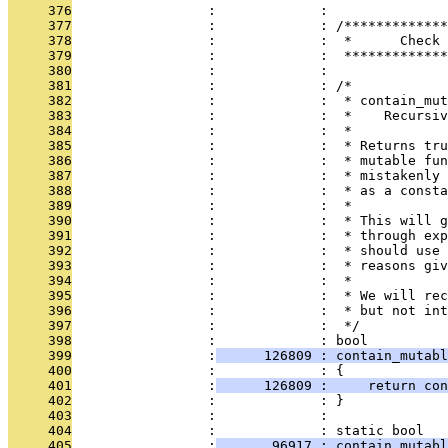
     376
                 :             : 
     377
                 :             : /*************
     378
                 :             :  *      Check 
     379
                 :             :  *************
     380
                 :             : 
     381
                 :             : /*
     382
                 :             :  * contain_mut
     383
                 :             :  *    Recursiv
     384
                 :             :  *
     385
                 :             :  * Returns tru
     386
                 :             :  * mutable fun
     387
                 :             :  * mistakenly 
     388
                 :             :  * as a consta
     389
                 :             :  *
     390
                 :             :  * This will g
     391
                 :             :  * through exp
     392
                 :             :  * should use 
     393
                 :             :  * reasons giv
     394
                 :             :  *
     395
                 :             :  * We will rec
     396
                 :             :  * but not int
     397
                 :             :  */
     398
                 :             : bool
     399
                 :
      126809 : contain_mutabl
     400
                 :             : {
     401
                 :
      126809 :     return con
     402
                 :             : }
     403
                 :             : 
     404
                 :             : static bool
     405
                 :
       96917 : contain_mutabl