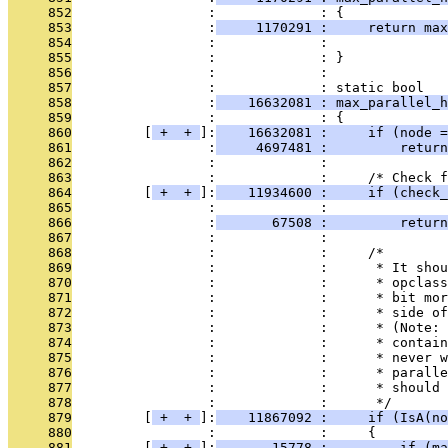
     852
                 :             : {
     853
                 :
     1170291 :     return max
     854
                 :             :               
     855
                 :             : }
     856
                 :             : 
     857
                 :             : static bool
     858
                 :
    16632081 : max_parallel_
     859
                 :             : {
     860
         [
 + 
 + 
]:
    16632081 :     if (node =
     861
                 :
     4697481 :         return
     862
                 :             : 
     863
                 :             :     /* Check f
     864
         [
 + 
 + 
]:
    11934600 :     if (check_
     865
                 :             :               
     866
                 :
       67508 :         return
     867
                 :             : 
     868
                 :             :     /*
     869
                 :             :      * It shou
     870
                 :             :      * opclass
     871
                 :             :      * bit mor
     872
                 :             :      * side of
     873
                 :             :      * (Note: 
     874
                 :             :      * contain
     875
                 :             :      * never w
     876
                 :             :      * paralle
     877
                 :             :      * should 
     878
                 :             :      */
     879
         [
 + 
 + 
]:
    11867092 :     if (IsA(no
     880
                 :             :     {
     881
         [
 + 
 + 
]:
       15778 :         if (ma