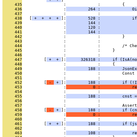
     435
                 :             :         {
     436
                 :
         264 :             Oi
     437
                 :             : 
     438
   [
 + 
 + 
 + 
 + 
]:
         528 :             if
     439
                 :
         144 :               
     440
                 :
         120 :               
     441
                 :
         144 :               
     442
                 :             :         }
     443
                 :             : 
     444
                 :             :         /* Che
     445
                 :             :     }
     446
                 :             : 
     447
         [
 + 
 + 
]:
      326318 :     if (IsA(no
     448
                 :             :     {
     449
                 :
         188 :         JsonEx
     450
                 :             :         Const 
     451
                 :             : 
     452
         [
 - 
 + 
]:
         188 :         if (!I
     453
                 :
           0 :             re
     454
                 :             : 
     455
                 :
         188 :         cnst =
     456
                 :             : 
     457
                 :             :         Assert
     458
         [
 - 
 + 
]:
         188 :         if (cn
     459
                 :
           0 :             re
     460
                 :             : 
     461
         [
 + 
 + 
]:
         188 :         if (js
     462
                 :             :               
     463
                 :
         108 :             re