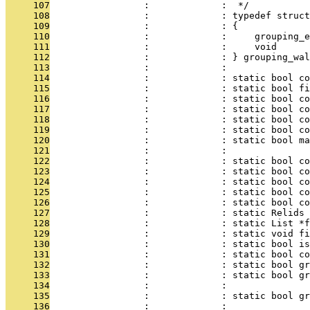
     107
                 :             :  */
     108
                 :             : typedef struct
     109
                 :             : {
     110
                 :             :     grouping_e
     111
                 :             :     void      
     112
                 :             : } grouping_wal
     113
                 :             : 
     114
                 :             : static bool co
     115
                 :             : static bool fi
     116
                 :             : static bool co
     117
                 :             : static bool co
     118
                 :             : static bool co
     119
                 :             : static bool co
     120
                 :             : static bool ma
     121
                 :             :               
     122
                 :             : static bool co
     123
                 :             : static bool co
     124
                 :             : static bool co
     125
                 :             : static bool co
     126
                 :             : static bool co
     127
                 :             : static Relids 
     128
                 :             : static List *f
     129
                 :             : static void fi
     130
                 :             : static bool is
     131
                 :             : static bool co
     132
                 :             : static bool gr
     133
                 :             : static bool gr
     134
                 :             :               
     135
                 :             : static bool gr
     136
                 :             :               