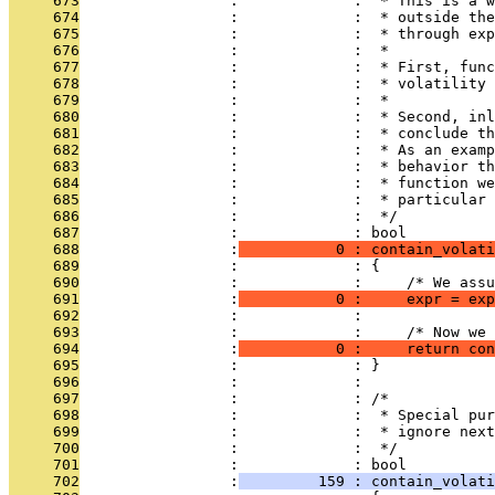
     673
                 :             :  * This is a w
     674
                 :             :  * outside the
     675
                 :             :  * through exp
     676
                 :             :  *
     677
                 :             :  * First, func
     678
                 :             :  * volatility 
     679
                 :             :  *
     680
                 :             :  * Second, inl
     681
                 :             :  * conclude th
     682
                 :             :  * As an examp
     683
                 :             :  * behavior th
     684
                 :             :  * function we
     685
                 :             :  * particular 
     686
                 :             :  */
     687
                 :             : bool
     688
                 :
           0 : contain_volati
     689
                 :             : {
     690
                 :             :     /* We assu
     691
                 :
           0 :     expr = exp
     692
                 :             : 
     693
                 :             :     /* Now we 
     694
                 :
           0 :     return con
     695
                 :             : }
     696
                 :             : 
     697
                 :             : /*
     698
                 :             :  * Special pur
     699
                 :             :  * ignore next
     700
                 :             :  */
     701
                 :             : bool
     702
                 :
         159 : contain_volat