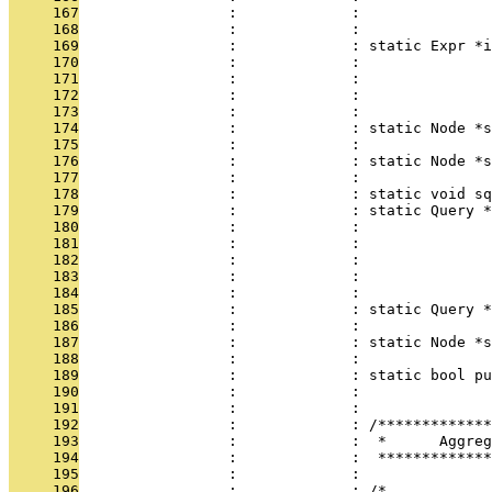
     167
                 :             :               
     168
                 :             :               
     169
                 :             : static Expr *i
     170
                 :             :               
     171
                 :             :               
     172
                 :             :               
     173
                 :             :               
     174
                 :             : static Node *s
     175
                 :             :               
     176
                 :             : static Node *s
     177
                 :             :               
     178
                 :             : static void s
     179
                 :             : static Query *
     180
                 :             :               
     181
                 :             :               
     182
                 :             :               
     183
                 :             :               
     184
                 :             :               
     185
                 :             : static Query *
     186
                 :             :               
     187
                 :             : static Node *s
     188
                 :             :               
     189
                 :             : static bool pu
     190
                 :             : 
     191
                 :             : 
     192
                 :             : /*************
     193
                 :             :  *      Aggre
     194
                 :             :  *************
     195
                 :             : 
     196
                 :             : /*