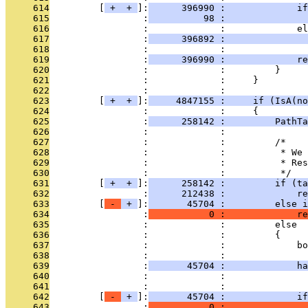
     614
         [
 + 
 + 
]:
      396990 :             if
     615
                 :
          98 :               
     616
                 :             :             el
     617
                 :
      396892 :               
     618
                 :             : 
     619
                 :
      396990 :             re
     620
                 :             :         }
     621
                 :             :     }
     622
                 :             : 
     623
         [
 + 
 + 
]:
     4847155 :     if (IsA(no
     624
                 :             :     {
     625
                 :
      258142 :         PathTa
     626
                 :             : 
     627
                 :             :         /*
     628
                 :             :          * We 
     629
                 :             :          * Res
     630
                 :             :          */
     631
         [
 + 
 + 
]:
      258142 :         if (ta
     632
                 :
      212438 :             re
     633
         [
 - 
 + 
]:
       45704 :         else i
     634
                 :
           0 :             re
     635
                 :             :         else
     636
                 :             :         {
     637
                 :             :             bo
     638
                 :             : 
     639
                 :
       45704 :             ha
     640
                 :             :               
     641
                 :             : 
     642
         [
 - 
 + 
]:
       45704 :             if
     643
                 :
           0 :               