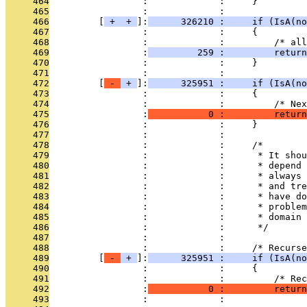
     464
                 :             :     }
     465
                 :             : 
     466
         [
 + 
 + 
]:
      326210 :     if (IsA(no
     467
                 :             :     {
     468
                 :             :         /* all
     469
                 :
         259 :         return
     470
                 :             :     }
     471
                 :             : 
     472
         [
 - 
 + 
]:
      325951 :     if (IsA(no
     473
                 :             :     {
     474
                 :             :         /* Nex
     475
                 :
           0 :         return
     476
                 :             :     }
     477
                 :             : 
     478
                 :             :     /*
     479
                 :             :      * It shou
     480
                 :             :      * depend 
     481
                 :             :      * always 
     482
                 :             :      * and tre
     483
                 :             :      * have do
     484
                 :             :      * problem
     485
                 :             :      * domain 
     486
                 :             :      */
     487
                 :             : 
     488
                 :             :     /* Recurse
     489
         [
 - 
 + 
]:
      325951 :     if (IsA(no
     490
                 :             :     {
     491
                 :             :         /* Re
     492
                 :
           0 :         return
     493
                 :             :               