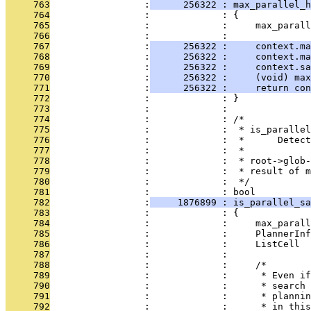
     763
                 :
      256322 : max_parallel_h
     764
                 :             : {
     765
                 :             :     max_parall
     766
                 :             : 
     767
                 :
      256322 :     context.ma
     768
                 :
      256322 :     context.ma
     769
                 :
      256322 :     context.sa
     770
                 :
      256322 :     (void) max
     771
                 :
      256322 :     return con
     772
                 :             : }
     773
                 :             : 
     774
                 :             : /*
     775
                 :             :  * is_parallel
     776
                 :             :  *      Detect
     777
                 :             :  *
     778
                 :             :  * root->glob-
     779
                 :             :  * result of m
     780
                 :             :  */
     781
                 :             : bool
     782
                 :
     1876899 : is_parallel_sa
     783
                 :             : {
     784
                 :             :     max_parall
     785
                 :             :     PlannerInf
     786
                 :             :     ListCell  
     787
                 :             : 
     788
                 :             :     /*
     789
                 :             :      * Even if
     790
                 :             :      * search 
     791
                 :             :      * plannin
     792
                 :             :      * in this