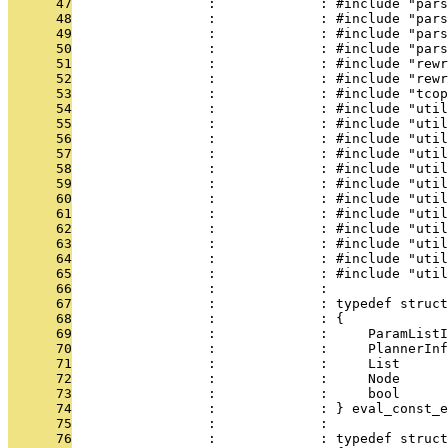
      47
                 :             : #include "pars
      48
                 :             : #include "pars
      49
                 :             : #include "pars
      50
                 :             : #include "pars
      51
                 :             : #include "rewr
      52
                 :             : #include "rewr
      53
                 :             : #include "tcop
      54
                 :             : #include "util
      55
                 :             : #include "util
      56
                 :             : #include "util
      57
                 :             : #include "util
      58
                 :             : #include "util
      59
                 :             : #include "util
      60
                 :             : #include "util
      61
                 :             : #include "util
      62
                 :             : #include "util
      63
                 :             : #include "util
      64
                 :             : #include "util
      65
                 :             : #include "util
      66
                 :             : 
      67
                 :             : typedef struct
      68
                 :             : {
      69
                 :             :     ParamListI
      70
                 :             :     PlannerInf
      71
                 :             :     List      
      72
                 :             :     Node      
      73
                 :             :     bool      
      74
                 :             : } eval_const_e
      75
                 :             : 
      76
                 :             : typedef struct