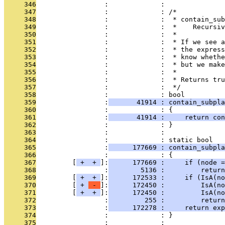
     346
                 :             : 
     347
                 :             : /*
     348
                 :             :  * contain_sub
     349
                 :             :  *    Recursiv
     350
                 :             :  *
     351
                 :             :  * If we see a
     352
                 :             :  * the express
     353
                 :             :  * know whethe
     354
                 :             :  * but we make
     355
                 :             :  *
     356
                 :             :  * Returns tr
     357
                 :             :  */
     358
                 :             : bool
     359
                 :
       41914 : contain_subpla
     360
                 :             : {
     361
                 :
       41914 :     return con
     362
                 :             : }
     363
                 :             : 
     364
                 :             : static bool
     365
                 :
      177669 : contain_subpla
     366
                 :             : {
     367
         [
 + 
 + 
]:
      177669 :     if (node =
     368
                 :
        5136 :         return
     369
         [
 + 
 + 
]:
      172533 :     if (IsA(no
     370
         [
 + 
 - 
]:
      172450 :         IsA(n
     371
         [
 + 
 + 
]:
      172450 :         IsA(no
     372
                 :
         255 :         return
     373
                 :
      172278 :     return exp
     374
                 :             : }
     375
                 :             : 