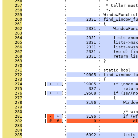
     256
                 :             :  *
     257
                 :             :  * Caller must
     258
                 :             :  */
     259
                 :             : WindowFuncList
     260
                 :
        2331 : find_window_f
     261
                 :             : {
     262
                 :
        2331 :     WindowFunc
     263
                 :             : 
     264
                 :
        2331 :     lists->num
     265
                 :
        2331 :     lists->max
     266
                 :
        2331 :     lists->win
     267
                 :
        2331 :     (void) fin
     268
                 :
        2331 :     return lis
     269
                 :             : }
     270
                 :             : 
     271
                 :             : static bool
     272
                 :
       19905 : find_window_fu
     273
                 :             : {
     274
         [
 + 
 + 
]:
       19905 :     if (node =
     275
                 :
         337 :         return
     276
         [
 + 
 + 
]:
       19568 :     if (IsA(no
     277
                 :             :     {
     278
                 :
        3196 :         Window
     279
                 :             : 
     280
                 :             :         /* win
     281
         [
 - 
 + 
]:
        3196 :         if (wf
     282
         [
 # 
 # 
]:
           0 :             el
     283
                 :             :               
     284
                 :             : 
     285
                 :
        6392 :         lists-