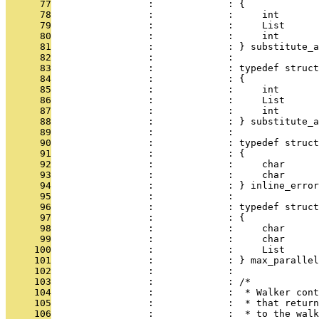
      77
                 :             : {
      78
                 :             :     int       
      79
                 :             :     List      
      80
                 :             :     int       
      81
                 :             : } substitute_a
      82
                 :             : 
      83
                 :             : typedef struct
      84
                 :             : {
      85
                 :             :     int       
      86
                 :             :     List      
      87
                 :             :     int       
      88
                 :             : } substitute_a
      89
                 :             : 
      90
                 :             : typedef struct
      91
                 :             : {
      92
                 :             :     char      
      93
                 :             :     char      
      94
                 :             : } inline_error
      95
                 :             : 
      96
                 :             : typedef struct
      97
                 :             : {
      98
                 :             :     char      
      99
                 :             :     char      
     100
                 :             :     List      
     101
                 :             : } max_parallel
     102
                 :             : 
     103
                 :             : /*
     104
                 :             :  * Walker cont
     105
                 :             :  * that return
     106
                 :             :  * to the wal