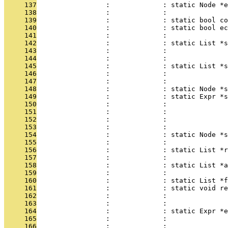
     137
                 :             : static Node *e
     138
                 :             :               
     139
                 :             : static bool co
     140
                 :             : static bool ec
     141
                 :             :               
     142
                 :             : static List *
     143
                 :             :               
     144
                 :             :               
     145
                 :             : static List *s
     146
                 :             :               
     147
                 :             :               
     148
                 :             : static Node *s
     149
                 :             : static Expr *s
     150
                 :             :               
     151
                 :             :               
     152
                 :             :               
     153
                 :             :               
     154
                 :             : static Node *s
     155
                 :             :               
     156
                 :             : static List *r
     157
                 :             :               
     158
                 :             : static List *a
     159
                 :             :               
     160
                 :             : static List *f
     161
                 :             : static void re
     162
                 :             :               
     163
                 :             :               
     164
                 :             : static Expr *e
     165
                 :             :               
     166
                 :             :              