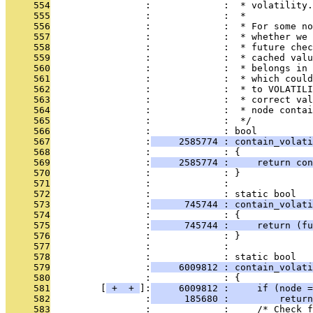
     554
                 :             :  * volatility.
     555
                 :             :  *
     556
                 :             :  * For some no
     557
                 :             :  * whether we 
     558
                 :             :  * future chec
     559
                 :             :  * cached valu
     560
                 :             :  * belongs in 
     561
                 :             :  * which could
     562
                 :             :  * to VOLATILI
     563
                 :             :  * correct val
     564
                 :             :  * node contai
     565
                 :             :  */
     566
                 :             : bool
     567
                 :
     2585774 : contain_volat
     568
                 :             : {
     569
                 :
     2585774 :     return con
     570
                 :             : }
     571
                 :             : 
     572
                 :             : static bool
     573
                 :
      745744 : contain_volati
     574
                 :             : {
     575
                 :
      745744 :     return (fu
     576
                 :             : }
     577
                 :             : 
     578
                 :             : static bool
     579
                 :
     6009812 : contain_volati
     580
                 :             : {
     581
         [
 + 
 + 
]:
     6009812 :     if (node =
     582
                 :
      185680 :         return
     583
                 :             :     /* Check f