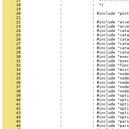
      17
                 :             :  *------------
      18
                 :             :  */
      19
                 :             : 
      20
                 :             : #include "post
      21
                 :             : 
      22
                 :             : #include "acce
      23
                 :             : #include "acce
      24
                 :             : #include "cata
      25
                 :             : #include "cata
      26
                 :             : #include "cata
      27
                 :             : #include "cata
      28
                 :             : #include "cata
      29
                 :             : #include "cata
      30
                 :             : #include "exec
      31
                 :             : #include "exec
      32
                 :             : #include "func
      33
                 :             : #include "misc
      34
                 :             : #include "node
      35
                 :             : #include "node
      36
                 :             : #include "node
      37
                 :             : #include "node
      38
                 :             : #include "node
      39
                 :             : #include "opti
      40
                 :             : #include "opti
      41
                 :             : #include "opti
      42
                 :             : #include "opti
      43
                 :             : #include "opti
      44
                 :             : #include "opti
      45
                 :             : #include "pars
      46
                 :             : #include "pars