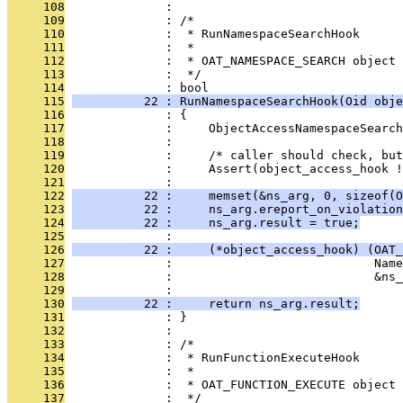
     108
              : 
     109
              : /*
     110
              :  * RunNamespaceSearchHook
     111
              :  *
     112
              :  * OAT_NAMESPACE_SEARCH object 
     113
              :  */
     114
              : bool
     115
          22 : RunNamespaceSearchHook(Oid obje
     116
              : {
     117
              :     ObjectAccessNamespaceSearch
     118
              : 
     119
              :     /* caller should check, but
     120
              :     Assert(object_access_hook !
     121
              : 
     122
          22 :     memset(&ns_arg, 0, sizeof(O
     123
          22 :     ns_arg.ereport_on_violation
     124
          22 :     ns_arg.result = true;
     125
              : 
     126
          22 :     (*object_access_hook) (OAT_
     127
              :                            Name
     128
              :                            &ns_
     129
              : 
     130
          22 :     return ns_arg.result;
     131
              : }
     132
              : 
     133
              : /*
     134
              :  * RunFunctionExecuteHook
     135
              :  *
     136
              :  * OAT_FUNCTION_EXECUTE object 
     137
              :  */