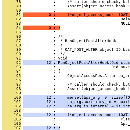
      78
              :     /* caller should check, but
      79
              :     Assert(object_access_hook !
      80
              : 
      81
           0 :     (*object_access_hook) (OAT_
      82
              :                            Rela
      83
              :                            NULL
      84
           0 : }
      85
              : 
      86
              : /*
      87
              :  * RunObjectPostAlterHook
      88
              :  *
      89
              :  * OAT_POST_ALTER object ID bas
      90
              :  */
      91
              : void
      92
          12 : RunObjectPostAlterHook(Oid clas
      93
              :                        Oid auxi
      94
              : {
      95
              :     ObjectAccessPostAlter pa_ar
      96
              : 
      97
              :     /* caller should check, but
      98
              :     Assert(object_access_hook !
      99
              : 
     100
          12 :     memset(&pa_arg, 0, sizeof(O
     101
          12 :     pa_arg.auxiliary_id = auxil
     102
          12 :     pa_arg.is_internal = is_int
     103
              : 
     104
          12 :     (*object_access_hook) (OAT_
     105
              :                            clas
     106
              :                            &pa_
     107
          12 : }