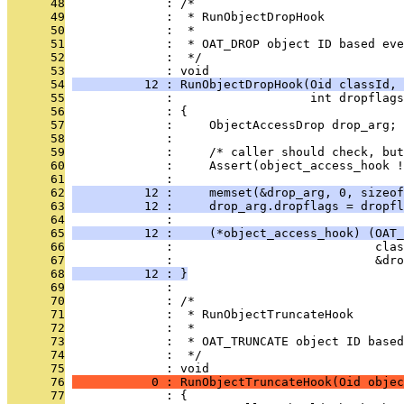
      48
              : /*
      49
              :  * RunObjectDropHook
      50
              :  *
      51
              :  * OAT_DROP object ID based eve
      52
              :  */
      53
              : void
      54
          12 : RunObjectDropHook(Oid classId, 
      55
              :                   int dropflags
      56
              : {
      57
              :     ObjectAccessDrop drop_arg;
      58
              : 
      59
              :     /* caller should check, but
      60
              :     Assert(object_access_hook !
      61
              : 
      62
          12 :     memset(&drop_arg, 0, sizeof
      63
          12 :     drop_arg.dropflags = dropfl
      64
              : 
      65
          12 :     (*object_access_hook) (OAT_
      66
              :                            clas
      67
              :                            &dro
      68
          12 : }
      69
              : 
      70
              : /*
      71
              :  * RunObjectTruncateHook
      72
              :  *
      73
              :  * OAT_TRUNCATE object ID based
      74
              :  */
      75
              : void
      76
           0 : RunObjectTruncateHook(Oid objec
      77
              : {