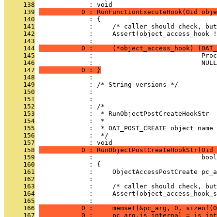
     138
              : void
     139
           0 : RunFunctionExecuteHook(Oid obje
     140
              : {
     141
              :     /* caller should check, but
     142
              :     Assert(object_access_hook !
     143
              : 
     144
           0 :     (*object_access_hook) (OAT_
     145
              :                            Proc
     146
              :                            NULL
     147
           0 : }
     148
              : 
     149
              : /* String versions */
     150
              : 
     151
              : 
     152
              : /*
     153
              :  * RunObjectPostCreateHookStr
     154
              :  *
     155
              :  * OAT_POST_CREATE object name 
     156
              :  */
     157
              : void
     158
           0 : RunObjectPostCreateHookStr(Oid 
     159
              :                            bool
     160
              : {
     161
              :     ObjectAccessPostCreate pc_a
     162
              : 
     163
              :     /* caller should check, but
     164
              :     Assert(object_access_hook_s
     165
              : 
     166
           0 :     memset(&pc_arg, 0, sizeof(O
     167
           0 :     pc_arg.is_internal = is_int