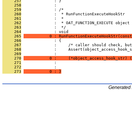
     257
              : }
     258
              : 
     259
              : /*
     260
              :  * RunFunctionExecuteHookStr
     261
              :  *
     262
              :  * OAT_FUNCTION_EXECUTE object
     263
              :  */
     264
              : void
     265
           0 : RunFunctionExecuteHookStr(const
     266
              : {
     267
              :     /* caller should check, but
     268
              :     Assert(object_access_hook_s
     269
              : 
     270
           0 :     (*object_access_hook_str) (
     271
              :                               
     272
              :                                
     273
           0 : }
Generated 