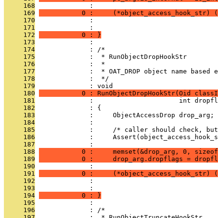
     168
              : 
     169
           0 :     (*object_access_hook_str) (
     170
              :                                
     171
              :                                
     172
           0 : }
     173
              : 
     174
              : /*
     175
              :  * RunObjectDropHookStr
     176
              :  *
     177
              :  * OAT_DROP object name based e
     178
              :  */
     179
              : void
     180
           0 : RunObjectDropHookStr(Oid classI
     181
              :                      int dropfl
     182
              : {
     183
              :     ObjectAccessDrop drop_arg;
     184
              : 
     185
              :     /* caller should check, but
     186
              :     Assert(object_access_hook_s
     187
              : 
     188
           0 :     memset(&drop_arg, 0, sizeof
     189
           0 :     drop_arg.dropflags = dropfl
     190
              : 
     191
           0 :     (*object_access_hook_str) (
     192
              :                                
     193
              :                                
     194
           0 : }
     195
              : 
     196
              : /*
     197
              :  * RunObjectTruncateHookStr