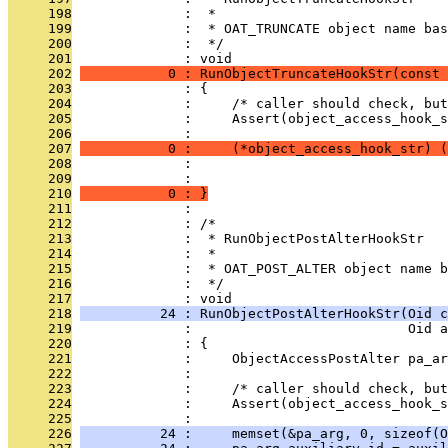
     198
              :  *
     199
              :  * OAT_TRUNCATE object name bas
     200
              :  */
     201
              : void
     202
           0 : RunObjectTruncateHookStr(const 
     203
              : {
     204
              :     /* caller should check, but
     205
              :     Assert(object_access_hook_s
     206
              : 
     207
           0 :     (*object_access_hook_str) (
     208
              :                                
     209
              :                                
     210
           0 : }
     211
              : 
     212
              : /*
     213
              :  * RunObjectPostAlterHookStr
     214
              :  *
     215
              :  * OAT_POST_ALTER object name b
     216
              :  */
     217
              : void
     218
          24 : RunObjectPostAlterHookStr(Oid c
     219
              :                           Oid a
     220
              : {
     221
              :     ObjectAccessPostAlter pa_ar
     222
              : 
     223
              :     /* caller should check, but
     224
              :     Assert(object_access_hook_s
     225
              : 
     226
          24 :     memset(&pa_arg, 0, sizeof(O