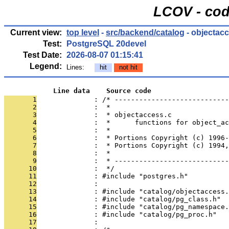
LCOV - cod
Current view:
top level
-
src/backend/catalog
- objectac
Test:
PostgreSQL 20devel
Test Date:
2026-08-07 01:15:41
Legend:
Lines:
hit
not hit
            Line data    Source code
       1
              : /* ----------------------------
       2
              :  *
       3
              :  * objectaccess.c
       4
              :  *      functions for object_ac
       5
              :  *
       6
              :  * Portions Copyright (c) 1996-
       7
              :  * Portions Copyright (c) 1994,
       8
              :  *
       9
              :  * ----------------------------
      10
              :  */
      11
              : #include "postgres.h"
      12
              : 
      13
              : #include "catalog/objectaccess.
      14
              : #include "catalog/pg_class.h"
      15
              : #include "catalog/pg_namespace.
      16
              : #include "catalog/pg_proc.h"
      17
              : 