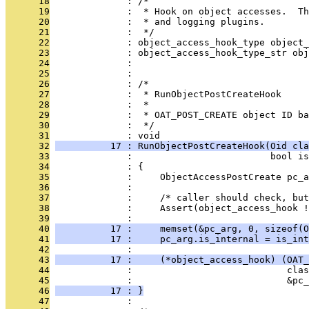
      18
              : /*
      19
              :  * Hook on object accesses.  Th
      20
              :  * and logging plugins.
      21
              :  */
      22
              : object_access_hook_type object_
      23
              : object_access_hook_type_str obj
      24
              : 
      25
              : 
      26
              : /*
      27
              :  * RunObjectPostCreateHook
      28
              :  *
      29
              :  * OAT_POST_CREATE object ID ba
      30
              :  */
      31
              : void
      32
          17 : RunObjectPostCreateHook(Oid cla
      33
              :                         bool is
      34
              : {
      35
              :     ObjectAccessPostCreate pc_a
      36
              : 
      37
              :     /* caller should check, but
      38
              :     Assert(object_access_hook !
      39
              : 
      40
          17 :     memset(&pc_arg, 0, sizeof(O
      41
          17 :     pc_arg.is_internal = is_int
      42
              : 
      43
          17 :     (*object_access_hook) (OAT_
      44
              :                            clas
      45
              :                            &pc_
      46
          17 : }
      47
              : 