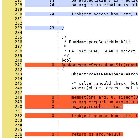
     227
          24 :     pa_arg.auxiliary_id = auxil
     228
          24 :     pa_arg.is_internal = is_int
     229
              : 
     230
          24 :     (*object_access_hook_str) (
     231
              :                                
     232
              :                                
     233
          23 : }
     234
              : 
     235
              : /*
     236
              :  * RunNamespaceSearchHookStr
     237
              :  *
     238
              :  * OAT_NAMESPACE_SEARCH object
     239
              :  */
     240
              : bool
     241
           0 : RunNamespaceSearchHookStr(const
     242
              : {
     243
              :     ObjectAccessNamespaceSearch
     244
              : 
     245
              :     /* caller should check, but
     246
              :     Assert(object_access_hook_s
     247
              : 
     248
           0 :     memset(&ns_arg, 0, sizeof(O
     249
           0 :     ns_arg.ereport_on_violation
     250
           0 :     ns_arg.result = true;
     251
              : 
     252
           0 :     (*object_access_hook_str) (
     253
              :                               
     254
              :                                
     255
              : 
     256
           0 :     return ns_arg.result;