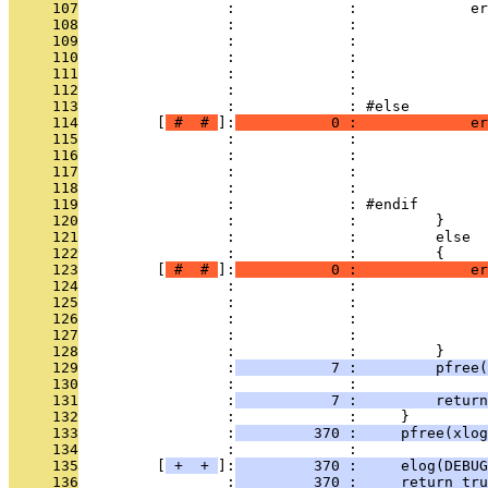
     107
                 :             :             er
     108
                 :             :               
     109
                 :             :               
     110
                 :             :              
     111
                 :             :               
     112
                 :             :              
     113
                 :             : #else
     114
         [
 # 
 # 
]:
           0 :             er
     115
                 :             :               
     116
                 :             :               
     117
                 :             :               
     118
                 :             :              
     119
                 :             : #endif
     120
                 :             :         }
     121
                 :             :         else
     122
                 :             :         {
     123
         [
 # 
 # 
]:
           0 :             er
     124
                 :             :               
     125
                 :             :               
     126
                 :             :               
     127
                 :             :              
     128
                 :             :         }
     129
                 :
           7 :         pfree(
     130
                 :             : 
     131
                 :
           7 :         return
     132
                 :             :     }
     133
                 :
         370 :     pfree(xlog
     134
                 :             : 
     135
         [
 + 
 + 
]:
         370 :     elog(DEBUG
     136
                 :
         370 :     return tru