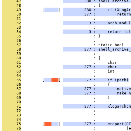
      47
                 :
         380 : shell_archive_
      48
                 :             : {
      49
         [
 + 
 + 
]:
         380 :     if (XLogAr
      50
                 :
         377 :         return
      51
                 :             : 
      52
                 :
           3 :     arch_modul
      53
                 :             :               
      54
                 :
           3 :     return fal
      55
                 :             : }
      56
                 :             : 
      57
                 :             : static bool
      58
                 :
         377 : shell_archive_
      59
                 :             :               
      60
                 :             : {
      61
                 :             :     char      
      62
                 :
         377 :     char      
      63
                 :             :     int       
      64
                 :             : 
      65
         [
 + 
 - 
]:
         377 :     if (path)
      66
                 :             :     {
      67
                 :
         377 :         nativ
      68
                 :
         377 :         make_n
      69
                 :             :     }
      70
                 :             : 
      71
                 :
         377 :     xlogarchcm
      72
                 :             :               
      73
                 :             :               
      74
                 :             : 
      75
         [
 - 
 + 
]:
         377 :     ereport(DE
      76
                 :             :             (e