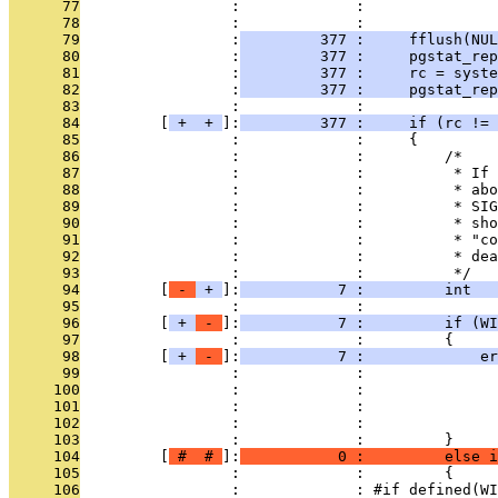
      77
                 :             :               
      78
                 :             : 
      79
                 :
         377 :     fflush(NUL
      80
                 :
         377 :     pgstat_rep
      81
                 :
         377 :     rc = syste
      82
                 :
         377 :     pgstat_rep
      83
                 :             : 
      84
         [
 + 
 + 
]:
         377 :     if (rc != 
      85
                 :             :     {
      86
                 :             :         /*
      87
                 :             :          * If 
      88
                 :             :          * abo
      89
                 :             :          * SIG
      90
                 :             :          * sho
      91
                 :             :          * "co
      92
                 :             :          * dea
      93
                 :             :          */
      94
         [
 - 
 + 
]:
           7 :         int  
      95
                 :             : 
      96
         [
 + 
 - 
]:
           7 :         if (WI
      97
                 :             :         {
      98
         [
 + 
 - 
]:
           7 :             er
      99
                 :             :               
     100
                 :             :               
     101
                 :             :               
     102
                 :             :              
     103
                 :             :         }
     104
         [
 # 
 # 
]:
           0 :         else i
     105
                 :             :         {
     106
                 :             : #if defined(WI