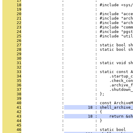
      17
                 :             : 
      18
                 :             : #include <sys/
      19
                 :             : 
      20
                 :             : #include "acce
      21
                 :             : #include "arch
      22
                 :             : #include "arch
      23
                 :             : #include "comm
      24
                 :             : #include "pgst
      25
                 :             : #include "util
      26
                 :             : 
      27
                 :             : static bool sh
      28
                 :             : static bool sh
      29
                 :             :               
      30
                 :             :              
      31
                 :             : static void sh
      32
                 :             : 
      33
                 :             : static const A
      34
                 :             :     .startup_c
      35
                 :             :     .check_con
      36
                 :             :     .archive_f
      37
                 :             :     .shutdown_
      38
                 :             : };
      39
                 :             : 
      40
                 :             : const ArchiveM
      41
                 :
          18 : shell_archive_
      42
                 :             : {
      43
                 :
          18 :     return &sh
      44
                 :             : }
      45
                 :             : 
      46
                 :             : static bool