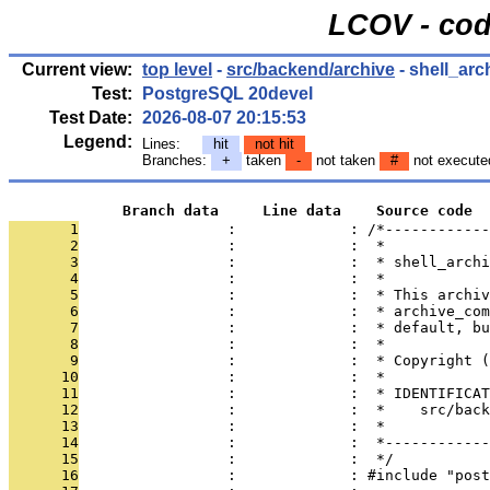
LCOV - cod
Current view:
top level
-
src/backend/archive
- shell_arc
Test:
PostgreSQL 20devel
Test Date:
2026-08-07 20:15:53
Legend:
Lines:
hit
not hit
Branches:
+
taken
-
not taken
#
not execute
             Branch data     Line data    Source code
       1
                 :             : /*------------
       2
                 :             :  *
       3
                 :             :  * shell_archi
       4
                 :             :  *
       5
                 :             :  * This archiv
       6
                 :             :  * archive_com
       7
                 :             :  * default, bu
       8
                 :             :  *
       9
                 :             :  * Copyright (
      10
                 :             :  *
      11
                 :             :  * IDENTIFICAT
      12
                 :             :  *    src/back
      13
                 :             :  *
      14
                 :             :  *------------
      15
                 :             :  */
      16
                 :             : #include "post