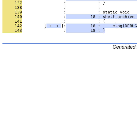
     137
                 :             : }
     138
                 :             : 
     139
                 :             : static void
     140
                 :
          18 : shell_archive_
     141
                 :             : {
     142
         [
 + 
 + 
]:
          18 :     elog(DEBUG
     143
                 :
          18 : }
Generated 