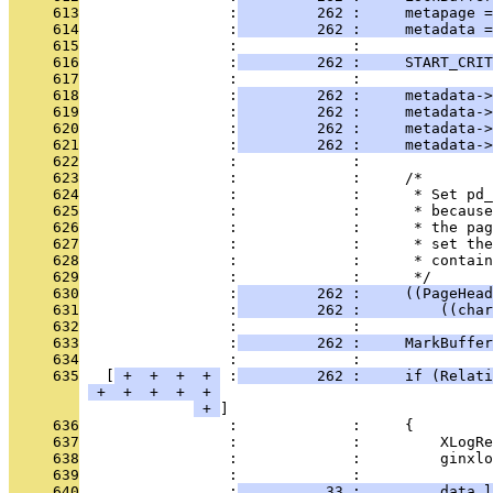
     613
                 :
         262 :     metapage =
     614
                 :
         262 :     metadata 
     615
                 :             : 
     616
                 :
         262 :     START_CRIT
     617
                 :             : 
     618
                 :
         262 :     metadata->
     619
                 :
         262 :     metadata->
     620
                 :
         262 :     metadata->
     621
                 :
         262 :     metadata->
     622
                 :             : 
     623
                 :             :     /*
     624
                 :             :      * Set pd_
     625
                 :             :      * because
     626
                 :             :      * the pag
     627
                 :             :      * set the
     628
                 :             :      * contain
     629
                 :             :      */
     630
                 :
         262 :     ((PageHead
     631
                 :
         262 :         ((char
     632
                 :             : 
     633
                 :
         262 :     MarkBuffer
     634
                 :             : 
     635
   [
 + 
 + 
 + 
 + 
 :
         262 :     if (Relati
 + 
 + 
 + 
 + 
 + 
 + 
     636
                 :             :     {
     637
                 :             :         XLogRe
     638
                 :             :         ginxlo
     639
                 :             : 
     640
                 :
          33 :         data.l