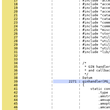
      17
                 :             : #include "acce
      18
                 :             : #include "acce
      19
                 :             : #include "acce
      20
                 :             : #include "acce
      21
                 :             : #include "cata
      22
                 :             : #include "cata
      23
                 :             : #include "comm
      24
                 :             : #include "comm
      25
                 :             : #include "misc
      26
                 :             : #include "stor
      27
                 :             : #include "util
      28
                 :             : #include "util
      29
                 :             : #include "util
      30
                 :             : #include "util
      31
                 :             : #include "lib/
      32
                 :             : 
      33
                 :             : 
      34
                 :             : /*
      35
                 :             :  * GIN handler
      36
                 :             :  * and callbac
      37
                 :             :  */
      38
                 :             : Datum
      39
                 :
        2271 : ginhandler(PG_
      40
                 :             : {
      41
                 :             :     static con
      42
                 :             :         .type 
      43
                 :             :         .amstr
      44
                 :             :         .amsup
      45
                 :             :         .amopt
      46
                 :             :         .amcan