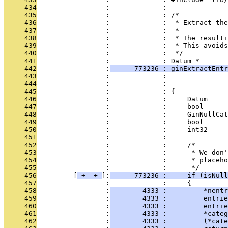
     434
                 :             : 
     435
                 :             : /*
     436
                 :             :  * Extract the
     437
                 :             :  *
     438
                 :             :  * The resulti
     439
                 :             :  * This avoids
     440
                 :             :  */
     441
                 :             : Datum *
     442
                 :
      773236 : ginExtractEntr
     443
                 :             :               
     444
                 :             :               
     445
                 :             : {
     446
                 :             :     Datum     
     447
                 :             :     bool      
     448
                 :             :     GinNullCat
     449
                 :             :     bool      
     450
                 :             :     int32     
     451
                 :             : 
     452
                 :             :     /*
     453
                 :             :      * We don'
     454
                 :             :      * placeho
     455
                 :             :      */
     456
         [
 + 
 + 
]:
      773236 :     if (isNull
     457
                 :             :     {
     458
                 :
        4333 :         *nentr
     459
                 :
        4333 :         entrie
     460
                 :
        4333 :         entrie
     461
                 :
        4333 :         *categ
     462
                 :
        4333 :         (*cate