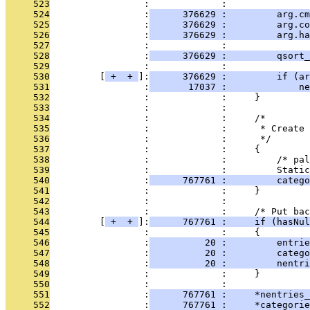
     523
                 :             : 
     524
                 :
      376629 :         arg.cm
     525
                 :
      376629 :         arg.co
     526
                 :
      376629 :         arg.ha
     527
                 :             : 
     528
                 :
      376629 :         qsort_
     529
                 :             : 
     530
         [
 + 
 + 
]:
      376629 :         if (ar
     531
                 :
       17037 :             ne
     532
                 :             :     }
     533
                 :             : 
     534
                 :             :     /*
     535
                 :             :      * Create 
     536
                 :             :      */
     537
                 :             :     {
     538
                 :             :         /* pal
     539
                 :             :         Static
     540
                 :
      767761 :         catego
     541
                 :             :     }
     542
                 :             : 
     543
                 :             :     /* Put bac
     544
         [
 + 
 + 
]:
      767761 :     if (hasNul
     545
                 :             :     {
     546
                 :
          20 :         entrie
     547
                 :
          20 :         catego
     548
                 :
          20 :         nentri
     549
                 :             :     }
     550
                 :             : 
     551
                 :
      767761 :     *nentries_
     552
                 :
      767761 :     *categorie