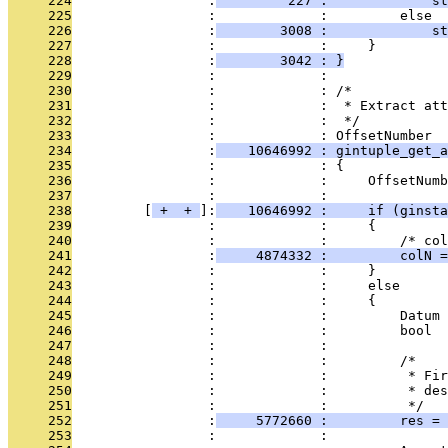
     224
                 :
         227 :             st
     225
                 :             :         else
     226
                 :
        3008 :             st
     227
                 :             :     }
     228
                 :
        3042 : }
     229
                 :             : 
     230
                 :             : /*
     231
                 :             :  * Extract att
     232
                 :             :  */
     233
                 :             : OffsetNumber
     234
                 :
    10646992 : gintuple_get_a
     235
                 :             : {
     236
                 :             :     OffsetNumb
     237
                 :             : 
     238
         [
 + 
 + 
]:
    10646992 :     if (ginsta
     239
                 :             :     {
     240
                 :             :         /* col
     241
                 :
     4874332 :         colN =
     242
                 :             :     }
     243
                 :             :     else
     244
                 :             :     {
     245
                 :             :         Datum 
     246
                 :             :         bool  
     247
                 :             : 
     248
                 :             :         /*
     249
                 :             :          * Fir
     250
                 :             :          * de
     251
                 :             :          */
     252
                 :
     5772660 :         res = 
     253
                 :             :              