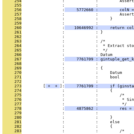
     254
                 :             :         Assert
     255
                 :             : 
     256
                 :
     5772660 :         colN 
     257
                 :             :         Assert
     258
                 :             :     }
     259
                 :             : 
     260
                 :
    10646992 :     return col
     261
                 :             : }
     262
                 :             : 
     263
                 :             : /*
     264
                 :             :  * Extract sto
     265
                 :             :  */
     266
                 :             : Datum
     267
                 :
     7761709 : gintuple_get_k
     268
                 :             :               
     269
                 :             : {
     270
                 :             :     Datum     
     271
                 :             :     bool      
     272
                 :             : 
     273
         [
 + 
 + 
]:
     7761709 :     if (ginsta
     274
                 :             :     {
     275
                 :             :         /*
     276
                 :             :          * Sin
     277
                 :             :          */
     278
                 :
     4875862 :         res =
     279
                 :             :              
     280
                 :             :     }
     281
                 :             :     else
     282
                 :             :     {
     283
                 :             :         /*