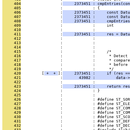
     404
                 :
     2373451 : cmpEntries(con
     405
                 :             : {
     406
                 :
     2373451 :     const Dat
     407
                 :
     2373451 :     const Dat
     408
                 :
     2373451 :     cmpEntries
     409
                 :             :     int       
     410
                 :             : 
     411
                 :
     2373451 :     res = Datu
     412
                 :             :               
     413
                 :             :               
     414
                 :             : 
     415
                 :             :     /*
     416
                 :             :      * Detect 
     417
                 :             :      * compare
     418
                 :             :      * before 
     419
                 :             :      */
     420
         [
 + 
 + 
]:
     2373451 :     if (res ==
     421
                 :
       43982 :         data->
     422
                 :             : 
     423
                 :
     2373451 :     return res
     424
                 :             : }
     425
                 :             : 
     426
                 :             : #define ST_SOR
     427
                 :             : #define ST_ELE
     428
                 :             : #define ST_COM
     429
                 :             : #define ST_COM
     430
                 :             : #define ST_SCO
     431
                 :             : #define ST_DEF
     432
                 :             : #define ST_DEC
     433
                 :             : #include "lib/