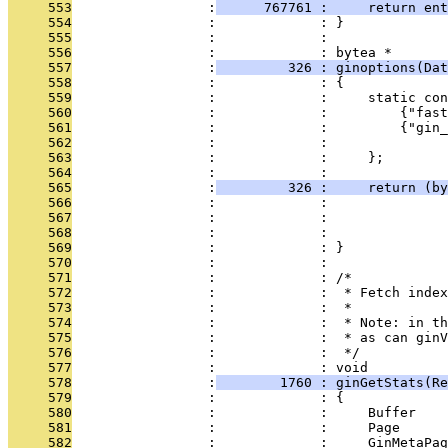
     553
                 :
      767761 :     return ent
     554
                 :             : }
     555
                 :             : 
     556
                 :             : bytea *
     557
                 :
         326 : ginoptions(Dat
     558
                 :             : {
     559
                 :             :     static con
     560
                 :             :         {"fast
     561
                 :             :         {"gin_
     562
                 :             :               
     563
                 :             :     };
     564
                 :             : 
     565
                 :
         326 :     return (by
     566
                 :             :               
     567
                 :             :               
     568
                 :             :               
     569
                 :             : }
     570
                 :             : 
     571
                 :             : /*
     572
                 :             :  * Fetch index
     573
                 :             :  *
     574
                 :             :  * Note: in th
     575
                 :             :  * as can ginV
     576
                 :             :  */
     577
                 :             : void
     578
                 :
        1760 : ginGetStats(Re
     579
                 :             : {
     580
                 :             :     Buffer    
     581
                 :             :     Page      
     582
                 :             :     GinMetaPag