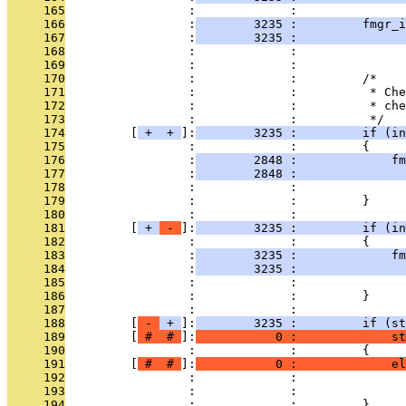
     165
                 :             :               
     166
                 :
        3235 :         fmgr_i
     167
                 :
        3235 :               
     168
                 :             :               
     169
                 :             : 
     170
                 :             :         /*
     171
                 :             :          * Che
     172
                 :             :          * che
     173
                 :             :          */
     174
         [
 + 
 + 
]:
        3235 :         if (in
     175
                 :             :         {
     176
                 :
        2848 :             fm
     177
                 :
        2848 :               
     178
                 :             :              
     179
                 :             :         }
     180
                 :             : 
     181
         [
 + 
 - 
]:
        3235 :         if (in
     182
                 :             :         {
     183
                 :
        3235 :             fm
     184
                 :
        3235 :               
     185
                 :             :              
     186
                 :             :         }
     187
                 :             : 
     188
         [
 - 
 + 
]:
        3235 :         if (st
     189
         [
 # 
 # 
]:
           0 :             st
     190
                 :             :         {
     191
         [
 # 
 # 
]:
           0 :             el
     192
                 :             :               
     193
                 :             :              
     194
                 :             :         }