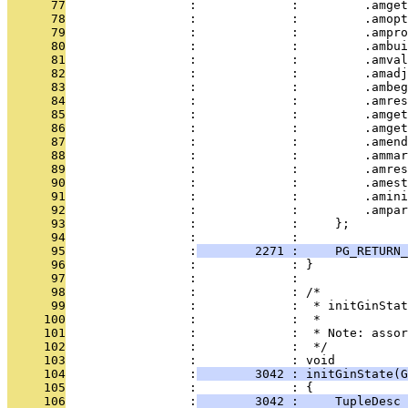
      77
                 :             :         .amget
      78
                 :             :         .amopt
      79
                 :             :         .ampro
      80
                 :             :         .ambu
      81
                 :             :         .amval
      82
                 :             :         .amadj
      83
                 :             :         .ambeg
      84
                 :             :         .amres
      85
                 :             :         .amget
      86
                 :             :         .amget
      87
                 :             :         .amend
      88
                 :             :         .ammar
      89
                 :             :         .amres
      90
                 :             :         .amest
      91
                 :             :         .amini
      92
                 :             :         .ampar
      93
                 :             :     };
      94
                 :             : 
      95
                 :
        2271 :     PG_RETURN_
      96
                 :             : }
      97
                 :             : 
      98
                 :             : /*
      99
                 :             :  * initGinStat
     100
                 :             :  *
     101
                 :             :  * Note: assor
     102
                 :             :  */
     103
                 :             : void
     104
                 :
        3042 : initGinState(G
     105
                 :             : {
     106
                 :
        3042 :     TupleDesc 