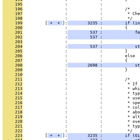
     195
                 :             : 
     196
                 :             :         /*
     197
                 :             :          * Ch
     198
                 :             :          */
     199
         [
 + 
 + 
]:
        3235 :         if (in
     200
                 :             :         {
     201
                 :
         537 :             fm
     202
                 :
         537 :              
     203
                 :             :              
     204
                 :
         537 :             st
     205
                 :             :         }
     206
                 :             :         else
     207
                 :             :         {
     208
                 :
        2698 :             st
     209
                 :             :         }
     210
                 :             : 
     211
                 :             :         /*
     212
                 :             :          * If 
     213
                 :             :          * whi
     214
                 :             :          * typ
     215
                 :             :          * use
     216
                 :             :          * spe
     217
                 :             :          * col
     218
                 :             :          * abo
     219
                 :             :          * alt
     220
                 :             :          * ove
     221
                 :             :          * typ
     222
                 :             :          */
     223
         [
 + 
 + 
]:
        3235 :         if (Oi