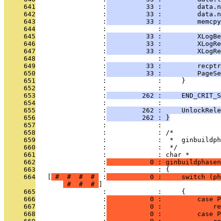
     641
                 :
          33 :         data.n
     642
                 :
          33 :         data.n
     643
                 :
          33 :         memcpy
     644
                 :             : 
     645
                 :
          33 :         XLogBe
     646
                 :
          33 :         XLogRe
     647
                 :
          33 :         XLogRe
     648
                 :             : 
     649
                 :
          33 :         recptr
     650
                 :
          33 :         PageSe
     651
                 :             :     }
     652
                 :             : 
     653
                 :
         262 :     END_CRIT_S
     654
                 :             : 
     655
                 :
         262 :     UnlockRele
     656
                 :
         262 : }
     657
                 :             : 
     658
                 :             : /*
     659
                 :             :  *  ginbuildph
     660
                 :             :  */
     661
                 :             : char *
     662
                 :
           0 : ginbuildphasen
     663
                 :             : {
     664
   [
 # 
 # 
 # 
 # 
 :
           0 :     switch (ph
 # 
 # 
 # 
     665
                 :             :     {
     666
                 :
           0 :         case 
     667
                 :
           0 :             re
     668
                 :
           0 :         case P