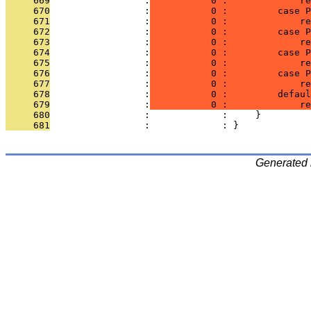
     669
                 :
           0 :             re
     670
                 :
           0 :         case P
     671
                 :
           0 :             re
     672
                 :
           0 :         case 
     673
                 :
           0 :             re
     674
                 :
           0 :         case P
     675
                 :
           0 :             re
     676
                 :
           0 :         case 
     677
                 :
           0 :             re
     678
                 :
           0 :         defaul
     679
                 :
           0 :             re
     680
                 :             :     }
     681
                 :             : }
Generated 