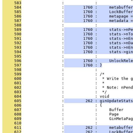
     583
                 :             : 
     584
                 :
        1760 :     metabuffer
     585
                 :
        1760 :     LockBuffer
     586
                 :
        1760 :     metapage =
     587
                 :
        1760 :     metadata 
     588
                 :             : 
     589
                 :
        1760 :     stats->nPe
     590
                 :
        1760 :     stats->nTo
     591
                 :
        1760 :     stats->nEn
     592
                 :
        1760 :     stats->nDa
     593
                 :
        1760 :     stats->nEn
     594
                 :
        1760 :     stats->gin
     595
                 :             : 
     596
                 :
        1760 :     UnlockRele
     597
                 :
        1760 : }
     598
                 :             : 
     599
                 :             : /*
     600
                 :             :  * Write the g
     601
                 :             :  *
     602
                 :             :  * Note: nPend
     603
                 :             :  */
     604
                 :             : void
     605
                 :
         262 : ginUpdateStats
     606
                 :             : {
     607
                 :             :     Buffer    
     608
                 :             :     Page      
     609
                 :             :     GinMetaPag
     610
                 :             : 
     611
                 :
         262 :     metabuffer
     612
                 :
         262 :     LockBuffer