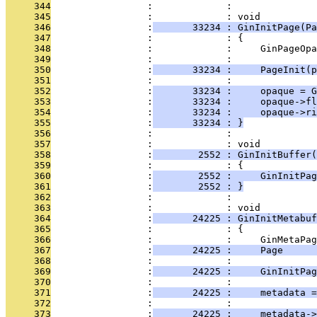
     344
                 :             : 
     345
                 :             : void
     346
                 :
       33234 : GinInitPage(Pa
     347
                 :             : {
     348
                 :             :     GinPageOpa
     349
                 :             : 
     350
                 :
       33234 :     PageInit(p
     351
                 :             : 
     352
                 :
       33234 :     opaque = G
     353
                 :
       33234 :     opaque->fl
     354
                 :
       33234 :     opaque->ri
     355
                 :
       33234 : }
     356
                 :             : 
     357
                 :             : void
     358
                 :
        2552 : GinInitBuffer(
     359
                 :             : {
     360
                 :
        2552 :     GinInitPag
     361
                 :
        2552 : }
     362
                 :             : 
     363
                 :             : void
     364
                 :
       24225 : GinInitMetabuf
     365
                 :             : {
     366
                 :             :     GinMetaPag
     367
                 :
       24225 :     Page     
     368
                 :             : 
     369
                 :
       24225 :     GinInitPag
     370
                 :             : 
     371
                 :
       24225 :     metadata =
     372
                 :             : 
     373
                 :
       24225 :     metadata->