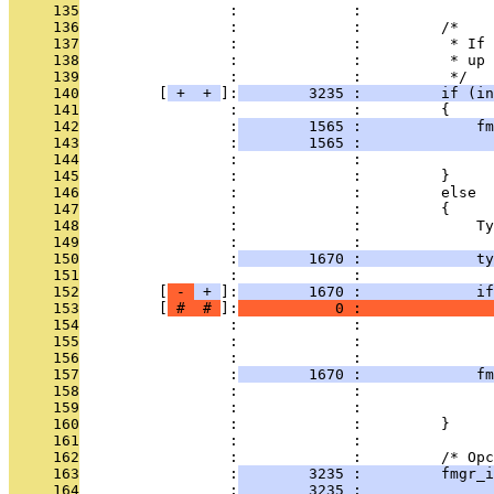
     135
                 :             : 
     136
                 :             :         /*
     137
                 :             :          * If 
     138
                 :             :          * up 
     139
                 :             :          */
     140
         [
 + 
 + 
]:
        3235 :         if (in
     141
                 :             :         {
     142
                 :
        1565 :             fm
     143
                 :
        1565 :               
     144
                 :             :              
     145
                 :             :         }
     146
                 :             :         else
     147
                 :             :         {
     148
                 :             :             T
     149
                 :             : 
     150
                 :
        1670 :             ty
     151
                 :             :               
     152
         [
 - 
 + 
]:
        1670 :             if
     153
         [
 # 
 # 
]:
           0 :               
     154
                 :             :               
     155
                 :             :               
     156
                 :             :               
     157
                 :
        1670 :             fm
     158
                 :             :               
     159
                 :             :              
     160
                 :             :         }
     161
                 :             : 
     162
                 :             :         /* Opc
     163
                 :
        3235 :         fmgr_i
     164
                 :
        3235 :               