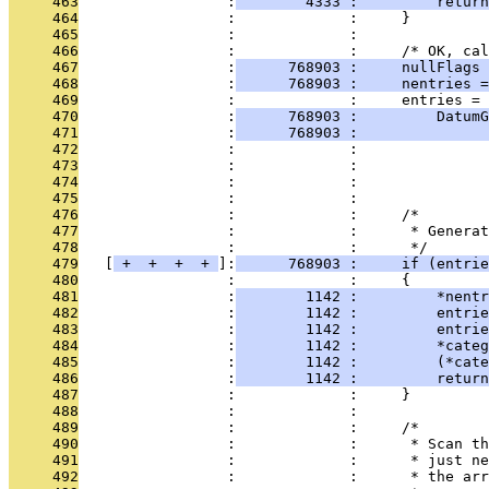
     463
                 :
        4333 :         return
     464
                 :             :     }
     465
                 :             : 
     466
                 :             :     /* OK, cal
     467
                 :
      768903 :     nullFlags 
     468
                 :
      768903 :     nentries =
     469
                 :             :     entries = 
     470
                 :
      768903 :         DatumG
     471
                 :
      768903 :               
     472
                 :             :               
     473
                 :             :               
     474
                 :             :               
     475
                 :             : 
     476
                 :             :     /*
     477
                 :             :      * Generat
     478
                 :             :      */
     479
   [
 + 
 + 
 + 
 + 
]:
      768903 :     if (entrie
     480
                 :             :     {
     481
                 :
        1142 :         *nentr
     482
                 :
        1142 :         entrie
     483
                 :
        1142 :         entrie
     484
                 :
        1142 :         *categ
     485
                 :
        1142 :         (*cate
     486
                 :
        1142 :         return
     487
                 :             :     }
     488
                 :             : 
     489
                 :             :     /*
     490
                 :             :      * Scan th
     491
                 :             :      * just ne
     492
                 :             :      * the arr