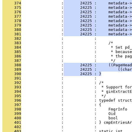
     374
                 :
       24225 :     metadata->
     375
                 :
       24225 :     metadata->
     376
                 :
       24225 :     metadata->
     377
                 :
       24225 :     metadata->
     378
                 :
       24225 :     metadata->
     379
                 :
       24225 :     metadata->
     380
                 :
       24225 :     metadata->
     381
                 :
       24225 :     metadata->
     382
                 :             : 
     383
                 :             :     /*
     384
                 :             :      * Set pd_
     385
                 :             :      * because
     386
                 :             :      * the pag
     387
                 :             :      */
     388
                 :
       24225 :     ((PageHea
     389
                 :
       24225 :         ((char
     390
                 :
       24225 : }
     391
                 :             : 
     392
                 :             : /*
     393
                 :             :  * Support for
     394
                 :             :  * ginExtractE
     395
                 :             :  */
     396
                 :             : typedef struct
     397
                 :             : {
     398
                 :             :     FmgrInfo  
     399
                 :             :     Oid       
     400
                 :             :     bool      
     401
                 :             : } cmpEntriesAr
     402
                 :             : 
     403
                 :             : static int