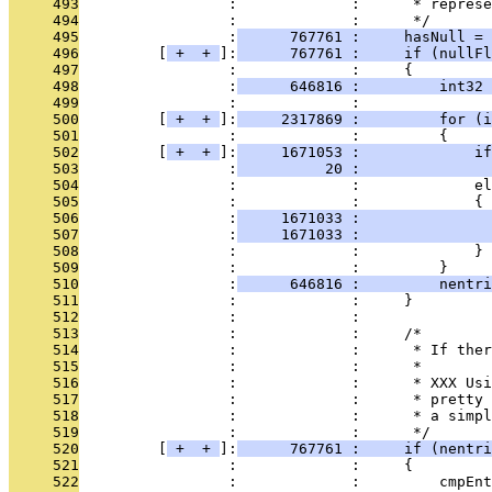
     493
                 :             :      * represe
     494
                 :             :      */
     495
                 :
      767761 :     hasNull = 
     496
         [
 + 
 + 
]:
      767761 :     if (nullFl
     497
                 :             :     {
     498
                 :
      646816 :         int32 
     499
                 :             : 
     500
         [
 + 
 + 
]:
     2317869 :         for (i
     501
                 :             :         {
     502
         [
 + 
 + 
]:
     1671053 :             if
     503
                 :
          20 :               
     504
                 :             :             el
     505
                 :             :             {
     506
                 :
     1671033 :               
     507
                 :
     1671033 :               
     508
                 :             :             }
     509
                 :             :         }
     510
                 :
      646816 :         nentri
     511
                 :             :     }
     512
                 :             : 
     513
                 :             :     /*
     514
                 :             :      * If ther
     515
                 :             :      *
     516
                 :             :      * XXX Usi
     517
                 :             :      * pretty 
     518
                 :             :      * a simpl
     519
                 :             :      */
     520
         [
 + 
 + 
]:
      767761 :     if (nentri
     521
                 :             :     {
     522
                 :             :         cmpEnt