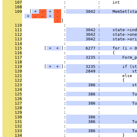
     107
                 :             :     int       
     108
                 :             : 
     109
   [
 + 
 - 
 + 
 - 
 :
        3042 :     MemSet(sta
 + 
 - 
 - 
 + 
 - 
 - 
     110
                 :             : 
     111
                 :
        3042 :     state->ind
     112
                 :
        3042 :     state->one
     113
                 :
        3042 :     state->ori
     114
                 :             : 
     115
         [
 + 
 + 
]:
        6277 :     for (i = 0
     116
                 :             :     {
     117
                 :
        3235 :         Form_p
     118
                 :             : 
     119
         [
 + 
 + 
]:
        3235 :         if (st
     120
                 :
        2849 :             st
     121
                 :             :         else
     122
                 :             :         {
     123
                 :
         386 :             st
     124
                 :             : 
     125
                 :
         386 :             Tu
     126
                 :             :               
     127
                 :
         386 :             Tu
     128
                 :             :              
     129
                 :             :               
     130
                 :
         386 :               
     131
                 :
         386 :             Tu
     132
                 :             :               
     133
                 :
         386 :             Tu
     134
                 :             :         }