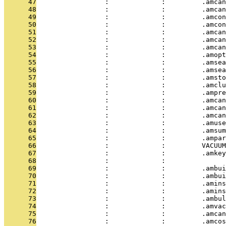
      47
                 :             :         .amcan
      48
                 :             :         .amcan
      49
                 :             :         .amcon
      50
                 :             :         .amcon
      51
                 :             :         .amcan
      52
                 :             :         .amcan
      53
                 :             :         .amcan
      54
                 :             :         .amopt
      55
                 :             :         .amsea
      56
                 :             :         .amsea
      57
                 :             :         .amsto
      58
                 :             :         .amclu
      59
                 :             :         .ampre
      60
                 :             :         .amcan
      61
                 :             :         .amcan
      62
                 :             :         .amcan
      63
                 :             :         .amuse
      64
                 :             :         .amsum
      65
                 :             :         .ampar
      66
                 :             :         VACUUM
      67
                 :             :         .amkey
      68
                 :             : 
      69
                 :             :         .ambui
      70
                 :             :         .ambui
      71
                 :             :         .amins
      72
                 :             :         .amins
      73
                 :             :         .ambul
      74
                 :             :         .amvac
      75
                 :             :         .amcan
      76
                 :             :         .amcos