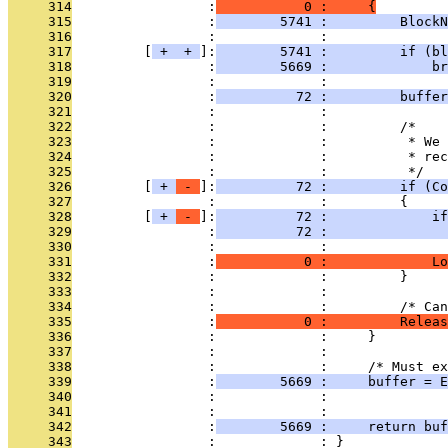
     314
                 :
           0 :     {
     315
                 :
        5741 :         Block
     316
                 :             : 
     317
         [
 + 
 + 
]:
        5741 :         if (b
     318
                 :
        5669 :             br
     319
                 :             : 
     320
                 :
          72 :         buffer
     321
                 :             : 
     322
                 :             :         /*
     323
                 :             :          * We 
     324
                 :             :          * rec
     325
                 :             :          */
     326
         [
 + 
 - 
]:
          72 :         if (Co
     327
                 :             :         {
     328
         [
 + 
 - 
]:
          72 :             if
     329
                 :
          72 :               
     330
                 :             : 
     331
                 :
           0 :             Lo
     332
                 :             :         }
     333
                 :             : 
     334
                 :             :         /* Can
     335
                 :
           0 :         Releas
     336
                 :             :     }
     337
                 :             : 
     338
                 :             :     /* Must ex
     339
                 :
        5669 :     buffer = E
     340
                 :             :              
     341
                 :             : 
     342
                 :
        5669 :     return buf
     343
                 :             : }