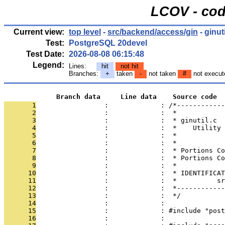
LCOV - cod
Current view:
top level
-
src/backend/access/gin
- ginuti
Test:
PostgreSQL 20devel
Test Date:
2026-08-08 06:15:48
Legend:
Lines:
hit
not hit
Branches:
+
taken
-
not taken
#
not execut
             Branch data     Line data    Source code
       1
                 :             : /*------------
       2
                 :             :  *
       3
                 :             :  * ginutil.c
       4
                 :             :  *    Utility 
       5
                 :             :  *
       6
                 :             :  *
       7
                 :             :  * Portions Co
       8
                 :             :  * Portions Co
       9
                 :             :  *
      10
                 :             :  * IDENTIFICAT
      11
                 :             :  *          sr
      12
                 :             :  *------------
      13
                 :             :  */
      14
                 :             : 
      15
                 :             : #include "post
      16
                 :             : 