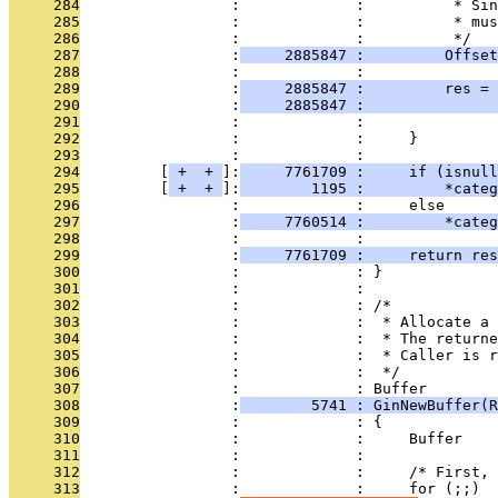
     284
                 :             :          * Sin
     285
                 :             :          * mus
     286
                 :             :          */
     287
                 :
     2885847 :         Offset
     288
                 :             : 
     289
                 :
     2885847 :         res = 
     290
                 :
     2885847 :               
     291
                 :             :              
     292
                 :             :     }
     293
                 :             : 
     294
         [
 + 
 + 
]:
     7761709 :     if (isnull
     295
         [
 + 
 + 
]:
        1195 :         *categ
     296
                 :             :     else
     297
                 :
     7760514 :         *categ
     298
                 :             : 
     299
                 :
     7761709 :     return res
     300
                 :             : }
     301
                 :             : 
     302
                 :             : /*
     303
                 :             :  * Allocate a 
     304
                 :             :  * The returne
     305
                 :             :  * Caller is r
     306
                 :             :  */
     307
                 :             : Buffer
     308
                 :
        5741 : GinNewBuffer(R
     309
                 :             : {
     310
                 :             :     Buffer    
     311
                 :             : 
     312
                 :             :     /* First, 
     313
                 :             :     for (;;)