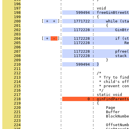
     196
                 :             : 
     197
                 :             : void
     198
                 :
      599494 : freeGinBtreeSt
     199
                 :             : {
     200
         [
 + 
 + 
]:
     1771722 :     while (sta
     201
                 :             :     {
     202
                 :
     1172228 :         GinBtr
     203
                 :             : 
     204
         [
 + 
 - 
]:
     1172228 :         if (st
     205
                 :
     1172228 :             Re
     206
                 :             : 
     207
                 :
     1172228 :         pfree(
     208
                 :
     1172228 :         stack 
     209
                 :             :     }
     210
                 :
      599494 : }
     211
                 :             : 
     212
                 :             : /*
     213
                 :             :  * Try to find
     214
                 :             :  * child's off
     215
                 :             :  * prevent con
     216
                 :             :  */
     217
                 :             : static void
     218
                 :
           0 : ginFindParent
     219
                 :             : {
     220
                 :             :     Page      
     221
                 :             :     Buffer    
     222
                 :             :     BlockNumbe
     223
                 :             :               
     224
                 :             :     OffsetNumb