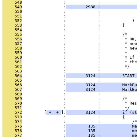
     548
                 :             : 
     549
                 :
        2988 :              
     550
                 :             :               
     551
                 :             :               
     552
                 :             :             }
     553
                 :             :         }
     554
                 :             : 
     555
                 :             :         /*
     556
                 :             :          * OK,
     557
                 :             :          * now
     558
                 :             :          * new
     559
                 :             :          *
     560
                 :             :          * If 
     561
                 :             :          * the
     562
                 :             :          */
     563
                 :             : 
     564
                 :
        3124 :         START_
     565
                 :             : 
     566
                 :
        3124 :         MarkBu
     567
                 :
        3124 :         MarkBu
     568
                 :             : 
     569
                 :             :         /*
     570
                 :             :          * Res
     571
                 :             :          */
     572
         [
 + 
 + 
]:
        3124 :         if (st
     573
                 :             :         {
     574
                 :             :             /*
     575
                 :
         135 :             Ma
     576
                 :
         135 :             me
     577
                 :
         135 :             me