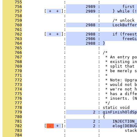
     755
                 :             : 
     756
                 :
        2989 :         first 
     757
         [
 + 
 + 
]:
        2989 :     } while (!
     758
                 :             : 
     759
                 :             :     /* unlock 
     760
                 :
        2988 :     LockBuffer
     761
                 :             : 
     762
         [
 + 
 + 
]:
        2988 :     if (freest
     763
                 :
        2986 :         freeGi
     764
                 :
        2988 : }
     765
                 :             : 
     766
                 :             : /*
     767
                 :             :  * An entry po
     768
                 :             :  * existing in
     769
                 :             :  * split that 
     770
                 :             :  * be merely s
     771
                 :             :  *
     772
                 :             :  * Note: Upgra
     773
                 :             :  * would not b
     774
                 :             :  * we're not h
     775
                 :             :  * has a diffe
     776
                 :             :  * inserts. (N
     777
                 :             :  */
     778
                 :             : static void
     779
                 :
           2 : ginFinishOldSp
     780
                 :             : {
     781
                 :
           2 :     INJECTION_
     782
         [
 - 
 + 
]:
           2 :     elog(DEBUG
     783
                 :             :          stack
     784
                 :             : 