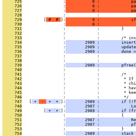
     725
                 :
           0 :             pa
     726
                 :
           0 :             pa
     727
                 :
           0 :             pa
     728
                 :             : 
     729
         [
 # 
 # 
]:
           0 :             if
     730
                 :
           0 :              
     731
                 :             :         }
     732
                 :             : 
     733
                 :             :         /* ins
     734
                 :
        2989 :         insert
     735
                 :
        2989 :         update
     736
                 :
        2989 :         done =
     737
                 :             :               
     738
                 :             :               
     739
                 :
        2989 :         pfree(
     740
                 :             : 
     741
                 :             :         /*
     742
                 :             :          * If 
     743
                 :             :          * chi
     744
                 :             :          * hav
     745
                 :             :          * kee
     746
                 :             :          */
     747
   [
 + 
 - 
 + 
 + 
]:
        2989 :         if (!f
     748
                 :
        2987 :             Lo
     749
         [
 + 
 + 
]:
        2989 :         if (fr
     750
                 :             :         {
     751
                 :
        2987 :             Re
     752
                 :
        2987 :             pf
     753
                 :             :         }
     754
                 :
        2989 :         stack 