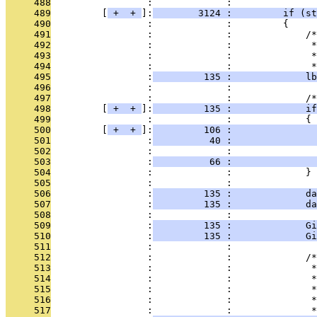
     488
                 :             : 
     489
         [
 + 
 + 
]:
        3124 :         if (st
     490
                 :             :         {
     491
                 :             :             /*
     492
                 :             :              *
     493
                 :             :              *
     494
                 :             :              *
     495
                 :
         135 :             lb
     496
                 :             : 
     497
                 :             :             /*
     498
         [
 + 
 + 
]:
         135 :             if
     499
                 :             :             {
     500
         [
 + 
 + 
]:
         106 :               
     501
                 :
          40 :               
     502
                 :             :               
     503
                 :
          66 :               
     504
                 :             :             }
     505
                 :             : 
     506
                 :
         135 :             da
     507
                 :
         135 :             da
     508
                 :             : 
     509
                 :
         135 :             Gi
     510
                 :
         135 :             Gi
     511
                 :             : 
     512
                 :             :             /*
     513
                 :             :              *
     514
                 :             :              *
     515
                 :             :              *
     516
                 :             :              
     517
                 :             :              *