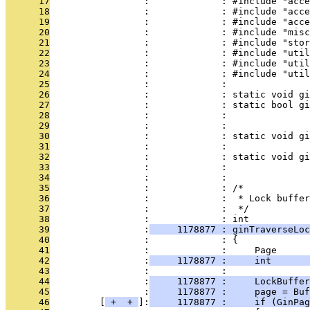
      17
                 :             : #include "acce
      18
                 :             : #include "acce
      19
                 :             : #include "acce
      20
                 :             : #include "misc
      21
                 :             : #include "stor
      22
                 :             : #include "util
      23
                 :             : #include "util
      24
                 :             : #include "util
      25
                 :             : 
      26
                 :             : static void gi
      27
                 :             : static bool gi
      28
                 :             :               
      29
                 :             :               
      30
                 :             : static void gi
      31
                 :             :               
      32
                 :             : static void gi
      33
                 :             :               
      34
                 :             : 
      35
                 :             : /*
      36
                 :             :  * Lock buffer
      37
                 :             :  */
      38
                 :             : int
      39
                 :
     1178877 : ginTraverseLoc
      40
                 :             : {
      41
                 :             :     Page      
      42
                 :
     1178877 :     int      
      43
                 :             : 
      44
                 :
     1178877 :     LockBuffer
      45
                 :
     1178877 :     page = Buf
      46
         [
 + 
 + 
]:
     1178877 :     if (GinPag