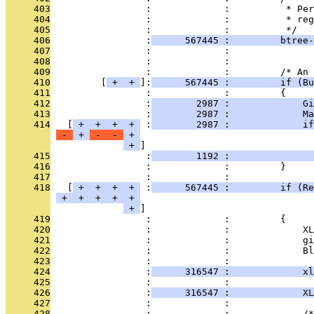
     403
                 :             :          * Per
     404
                 :             :          * reg
     405
                 :             :          */
     406
                 :
      567445 :         btree-
     407
                 :             :               
     408
                 :             : 
     409
                 :             :         /* An 
     410
         [
 + 
 + 
]:
      567445 :         if (Bu
     411
                 :             :         {
     412
                 :
        2987 :             Gi
     413
                 :
        2987 :             Ma
     414
   [
 + 
 + 
 + 
 + 
 :
        2987 :             if
 - 
 + 
 - 
 - 
 + 
 + 
     415
                 :
        1192 :               
     416
                 :             :         }
     417
                 :             : 
     418
   [
 + 
 + 
 + 
 + 
 :
      567445 :         if (Re
 + 
 + 
 + 
 + 
 + 
 + 
     419
                 :             :         {
     420
                 :             :             XL
     421
                 :             :             gi
     422
                 :             :             Bl
     423
                 :             : 
     424
                 :
      316547 :             xl
     425
                 :             : 
     426
                 :
      316547 :             XL
     427
                 :             : 
     428
                 :             :             /*