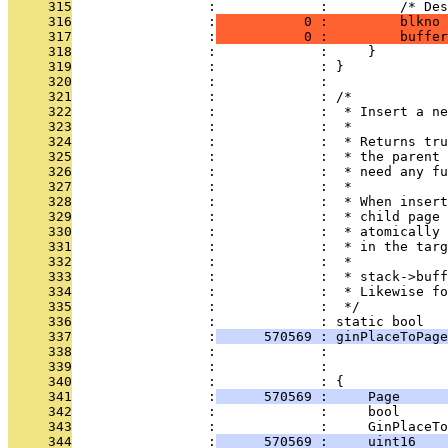
     315
                 :             :         /* Des
     316
                 :
           0 :         blkno 
     317
                 :
           0 :         buffer
     318
                 :             :     }
     319
                 :             : }
     320
                 :             : 
     321
                 :             : /*
     322
                 :             :  * Insert a ne
     323
                 :             :  *
     324
                 :             :  * Returns tru
     325
                 :             :  * the parent 
     326
                 :             :  * need any fu
     327
                 :             :  *
     328
                 :             :  * When insert
     329
                 :             :  * child page 
     330
                 :             :  * atomically 
     331
                 :             :  * in the targ
     332
                 :             :  *
     333
                 :             :  * stack->buf
     334
                 :             :  * Likewise fo
     335
                 :             :  */
     336
                 :             : static bool
     337
                 :
      570569 : ginPlaceToPag
     338
                 :             :               
     339
                 :             :               
     340
                 :             : {
     341
                 :
      570569 :     Page     
     342
                 :             :     bool      
     343
                 :             :     GinPlaceTo
     344
                 :
      570569 :     uint16    