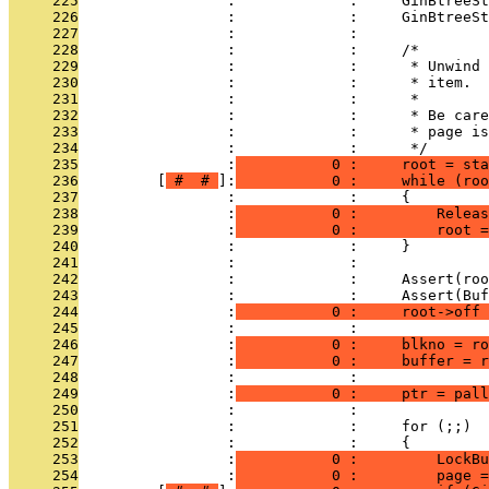
     225
                 :             :     GinBtreeSt
     226
                 :             :     GinBtreeSt
     227
                 :             : 
     228
                 :             :     /*
     229
                 :             :      * Unwind 
     230
                 :             :      * item.
     231
                 :             :      *
     232
                 :             :      * Be care
     233
                 :             :      * page is
     234
                 :             :      */
     235
                 :
           0 :     root = sta
     236
         [
 # 
 # 
]:
           0 :     while (roo
     237
                 :             :     {
     238
                 :
           0 :         Releas
     239
                 :
           0 :         root =
     240
                 :             :     }
     241
                 :             : 
     242
                 :             :     Assert(roo
     243
                 :             :     Assert(Buf
     244
                 :
           0 :     root->off 
     245
                 :             : 
     246
                 :
           0 :     blkno = ro
     247
                 :
           0 :     buffer = r
     248
                 :             : 
     249
                 :
           0 :     ptr = pall
     250
                 :             : 
     251
                 :             :     for (;;)
     252
                 :             :     {
     253
                 :
           0 :         LockBu
     254
                 :
           0 :         page =