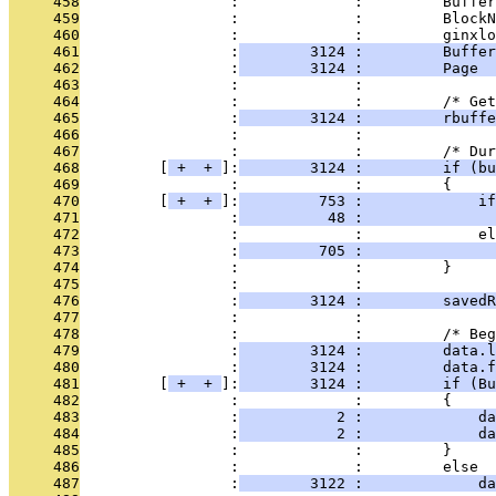
     458
                 :             :         Buffer
     459
                 :             :         BlockN
     460
                 :             :         ginxlo
     461
                 :
        3124 :         Buffer
     462
                 :
        3124 :         Page  
     463
                 :             : 
     464
                 :             :         /* Get
     465
                 :
        3124 :         rbuffe
     466
                 :             : 
     467
                 :             :         /* Dur
     468
         [
 + 
 + 
]:
        3124 :         if (bu
     469
                 :             :         {
     470
         [
 + 
 + 
]:
         753 :             if
     471
                 :
          48 :               
     472
                 :             :             el
     473
                 :
         705 :               
     474
                 :             :         }
     475
                 :             : 
     476
                 :
        3124 :         savedR
     477
                 :             : 
     478
                 :             :         /* Beg
     479
                 :
        3124 :         data.l
     480
                 :
        3124 :         data.f
     481
         [
 + 
 + 
]:
        3124 :         if (Bu
     482
                 :             :         {
     483
                 :
           2 :             da
     484
                 :
           2 :             da
     485
                 :             :         }
     486
                 :             :         else
     487
                 :
        3122 :             d