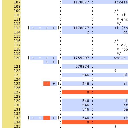
     107
                 :
     1178877 :         access
     108
                 :             : 
     109
                 :             :         /*
     110
                 :             :          * If 
     111
                 :             :          * enc
     112
                 :             :          */
     113
   [
 + 
 + 
 + 
 + 
]:
     1178877 :         if (!s
     114
                 :
           2 :             gi
     115
                 :             : 
     116
                 :             :         /*
     117
                 :             :          * ok,
     118
                 :             :          * roo
     119
                 :             :          */
     120
   [
 + 
 + 
 + 
 + 
 :
     1759297 :         while 
 + 
 + 
     121
                 :
      579874 :               
     122
                 :             :         {
     123
                 :
         546 :             Bl
     124
                 :             : 
     125
         [
 - 
 + 
]:
         546 :             if
     126
                 :             :               
     127
                 :
           0 :               
     128
                 :             : 
     129
                 :
         546 :             st
     130
                 :
         546 :             st
     131
                 :
         546 :             pa
     132
                 :             : 
     133
   [
 + 
 + 
 - 
 + 
]:
         546 :             if
     134
                 :
           0 :               
     135
                 :             :         }