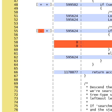
      47
                 :             :     {
      48
         [
 + 
 + 
]:
      599502 :         if (se
      49
                 :             :         {
      50
                 :             :             /*
      51
                 :
      595624 :             Lo
      52
                 :
      595624 :             Lo
      53
                 :             : 
      54
                 :             :             /*
      55
         [
 - 
 + 
]:
      595624 :             if
      56
                 :             :             {
      57
                 :             :               
      58
                 :
           0 :               
      59
                 :
           0 :               
      60
                 :             :             }
      61
                 :             :             el
      62
                 :
      595624 :               
      63
                 :             :         }
      64
                 :             :     }
      65
                 :             : 
      66
                 :
     1178877 :     return acc
      67
                 :             : }
      68
                 :             : 
      69
                 :             : /*
      70
                 :             :  * Descend the
      71
                 :             :  * we're searc
      72
                 :             :  * tree-type s
      73
                 :             :  * leftmost le
      74
                 :             :  *
      75
                 :             :  * If 'searchm
      76
                 :             :  * and the sta