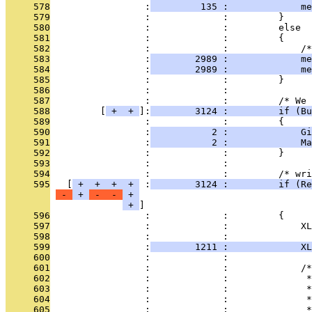
     578
                 :
         135 :             me
     579
                 :             :         }
     580
                 :             :         else
     581
                 :             :         {
     582
                 :             :             /
     583
                 :
        2989 :             me
     584
                 :
        2989 :             me
     585
                 :             :         }
     586
                 :             : 
     587
                 :             :         /* We 
     588
         [
 + 
 + 
]:
        3124 :         if (Bu
     589
                 :             :         {
     590
                 :
           2 :             Gi
     591
                 :
           2 :             Ma
     592
                 :             :         }
     593
                 :             : 
     594
                 :             :         /* wri
     595
   [
 + 
 + 
 + 
 + 
 :
        3124 :         if (Re
 - 
 + 
 - 
 - 
 + 
 + 
     596
                 :             :         {
     597
                 :             :             XL
     598
                 :             : 
     599
                 :
        1211 :             XL
     600
                 :             : 
     601
                 :             :             /*
     602
                 :             :              *
     603
                 :             :              *
     604
                 :             :              *
     605
                 :             :              *