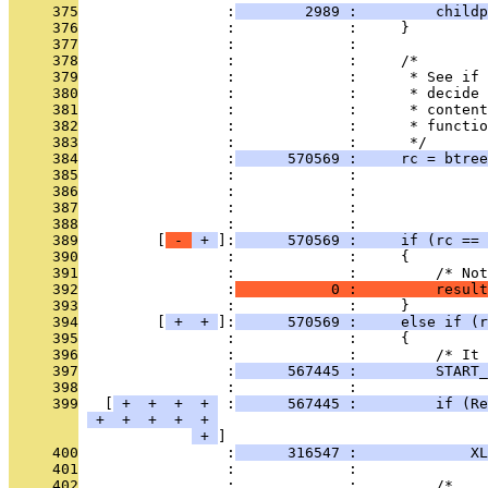
     375
                 :
        2989 :         childp
     376
                 :             :     }
     377
                 :             : 
     378
                 :             :     /*
     379
                 :             :      * See if 
     380
                 :             :      * decide 
     381
                 :             :      * content
     382
                 :             :      * functio
     383
                 :             :      */
     384
                 :
      570569 :     rc = btree
     385
                 :             :               
     386
                 :             :               
     387
                 :             :               
     388
                 :             : 
     389
         [
 - 
 + 
]:
      570569 :     if (rc == 
     390
                 :             :     {
     391
                 :             :         /* Not
     392
                 :
           0 :         result
     393
                 :             :     }
     394
         [
 + 
 + 
]:
      570569 :     else if (r
     395
                 :             :     {
     396
                 :             :         /* It 
     397
                 :
      567445 :         START_
     398
                 :             : 
     399
   [
 + 
 + 
 + 
 + 
 :
      567445 :         if (Re
 + 
 + 
 + 
 + 
 + 
 + 
     400
                 :
      316547 :             XL
     401
                 :             : 
     402
                 :             :         /*