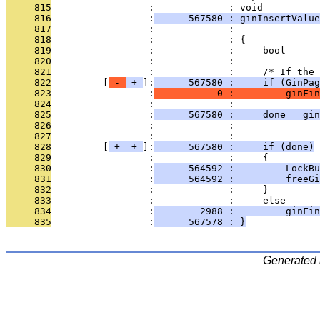
     815
                 :             : void
     816
                 :
      567580 : ginInsertValue
     817
                 :             :               
     818
                 :             : {
     819
                 :             :     bool      
     820
                 :             : 
     821
                 :             :     /* If the 
     822
         [
 - 
 + 
]:
      567580 :     if (GinPag
     823
                 :
           0 :         ginFin
     824
                 :             : 
     825
                 :
      567580 :     done = gin
     826
                 :             :               
     827
                 :             :               
     828
         [
 + 
 + 
]:
      567580 :     if (done)
     829
                 :             :     {
     830
                 :
      564592 :         LockBu
     831
                 :
      564592 :         freeGi
     832
                 :             :     }
     833
                 :             :     else
     834
                 :
        2988 :         ginFin
     835
                 :
      567578 : }
Generated 