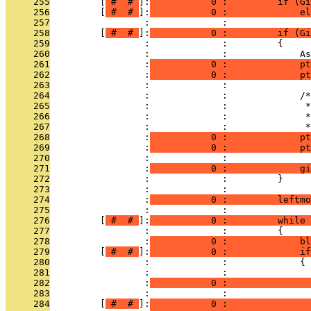
     255
         [
 # 
 # 
]:
           0 :         if (Gi
     256
         [
 # 
 # 
]:
           0 :             el
     257
                 :             : 
     258
         [
 # 
 # 
]:
           0 :         if (Gi
     259
                 :             :         {
     260
                 :             :             A
     261
                 :
           0 :             pt
     262
                 :
           0 :             pt
     263
                 :             : 
     264
                 :             :             /*
     265
                 :             :              *
     266
                 :             :              *
     267
                 :             :              *
     268
                 :
           0 :             pt
     269
                 :
           0 :             pt
     270
                 :             : 
     271
                 :
           0 :             gi
     272
                 :             :         }
     273
                 :             : 
     274
                 :
           0 :         leftmo
     275
                 :             : 
     276
         [
 # 
 # 
]:
           0 :         while 
     277
                 :             :         {
     278
                 :
           0 :             bl
     279
         [
 # 
 # 
]:
           0 :             if
     280
                 :             :             {
     281
                 :             :               
     282
                 :
           0 :               
     283
                 :             :               
     284
         [
 # 
 # 
]:
           0 :               