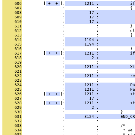
     606
         [
 + 
 + 
]:
        1211 :             if
     607
                 :             :             {
     608
                 :
          17 :              
     609
                 :
          17 :              
     610
                 :
          17 :               
     611
                 :             :             }
     612
                 :             :             el
     613
                 :             :             {
     614
                 :
        1194 :               
     615
                 :
        1194 :              
     616
                 :             :             }
     617
         [
 + 
 + 
]:
        1211 :             i
     618
                 :
           2 :               
     619
                 :             : 
     620
                 :
        1211 :             XL
     621
                 :             : 
     622
                 :
        1211 :             re
     623
                 :             : 
     624
                 :
        1211 :             Pa
     625
                 :
        1211 :             Pa
     626
         [
 + 
 + 
]:
        1211 :             if
     627
                 :
          17 :               
     628
         [
 + 
 + 
]:
        1211 :             i
     629
                 :
           2 :               
     630
                 :             :         }
     631
                 :
        3124 :         END_CR
     632
                 :             : 
     633
                 :             :         /*
     634
                 :             :          * We 
     635
                 :             :          * sta