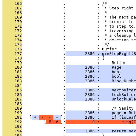
     166
                 :             : /*
     167
                 :             :  * Step right 
     168
                 :             :  *
     169
                 :             :  * The next pa
     170
                 :             :  * crucial to 
     171
                 :             :  * to step to.
     172
                 :             :  * traversing 
     173
                 :             :  * a cleanup l
     174
                 :             :  * deletion se
     175
                 :             :  */
     176
                 :             : Buffer
     177
                 :
        2886 : ginStepRight(B
     178
                 :             : {
     179
                 :             :     Buffer    
     180
                 :
        2886 :     Page      
     181
                 :
        2886 :     bool      
     182
                 :
        2886 :     bool      
     183
                 :
        2886 :     BlockNumbe
     184
                 :             : 
     185
                 :
        2886 :     nextbuffer
     186
                 :
        2886 :     LockBuffer
     187
                 :
        2886 :     UnlockRele
     188
                 :             : 
     189
                 :             :     /* Sanity 
     190
                 :
        2886 :     page = Buf
     191
   [
 + 
 - 
 - 
 + 
]:
        2886 :     if (isLeaf
     192
         [
 # 
 # 
]:
           0 :         elog(E
     193
                 :             : 
     194
                 :
        2886 :     return nex
     195
                 :             : }