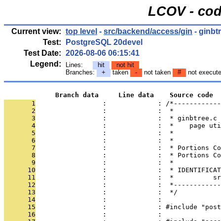
LCOV - cod
Current view:
top level
-
src/backend/access/gin
- ginbt
Test:
PostgreSQL 20devel
Test Date:
2026-08-06 06:15:41
Legend:
Lines:
hit
not hit
Branches:
+
taken
-
not taken
#
not execut
             Branch data     Line data    Source code
       1
                 :             : /*------------
       2
                 :             :  *
       3
                 :             :  * ginbtree.c
       4
                 :             :  *    page uti
       5
                 :             :  *
       6
                 :             :  *
       7
                 :             :  * Portions Co
       8
                 :             :  * Portions Co
       9
                 :             :  *
      10
                 :             :  * IDENTIFICAT
      11
                 :             :  *          sr
      12
                 :             :  *------------
      13
                 :             :  */
      14
                 :             : 
      15
                 :             : #include "post
      16
                 :             : 