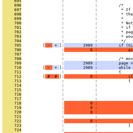
     695
                 :             : 
     696
                 :             :         /*
     697
                 :             :          * If 
     698
                 :             :          * th
     699
                 :             :          *
     700
                 :             :          * Not
     701
                 :             :          * if 
     702
                 :             :          * pag
     703
                 :             :          * wou
     704
                 :             :          */
     705
         [
 - 
 + 
]:
        2989 :         if (Gi
     706
                 :
           0 :             gi
     707
                 :             : 
     708
                 :             :         /* mov
     709
                 :
        2989 :         page =
     710
         [
 - 
 + 
]:
        2989 :         while 
     711
                 :             :         {
     712
         [
 # 
 # 
]:
           0 :             if
     713
                 :             :             {
     714
                 :             :               
     715
                 :             :               
     716
                 :             :               
     717
                 :             :               
     718
                 :
           0 :               
     719
                 :
           0 :               
     720
                 :
           0 :               
     721
                 :             :               
     722
                 :
           0 :               
     723
                 :             :             }
     724
                 :             : 