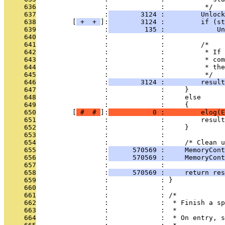
     636
                 :             :          */
     637
                 :
        3124 :         Unlock
     638
         [
 + 
 + 
]:
        3124 :         if (st
     639
                 :
         135 :             Un
     640
                 :             : 
     641
                 :             :         /*
     642
                 :             :          * If 
     643
                 :             :          * com
     644
                 :             :          * the
     645
                 :             :          */
     646
                 :
        3124 :         result
     647
                 :             :     }
     648
                 :             :     else
     649
                 :             :     {
     650
         [
 # 
 # 
]:
           0 :         elog(E
     651
                 :             :         result
     652
                 :             :     }
     653
                 :             : 
     654
                 :             :     /* Clean u
     655
                 :
      570569 :     MemoryCont
     656
                 :
      570569 :     MemoryCont
     657
                 :             : 
     658
                 :
      570569 :     return res
     659
                 :             : }
     660
                 :             : 
     661
                 :             : /*
     662
                 :             :  * Finish a sp
     663
                 :             :  *
     664
                 :             :  * On entry, 