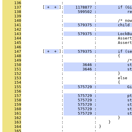
     136
                 :             : 
     137
         [
 + 
 + 
]:
     1178877 :         if (Gi
     138
                 :
      599502 :             re
     139
                 :             : 
     140
                 :             :         /* now
     141
                 :
      579375 :         child 
     142
                 :             : 
     143
                 :
      579375 :         LockBu
     144
                 :             :         Assert
     145
                 :             :         Assert
     146
                 :             : 
     147
         [
 + 
 + 
]:
      579375 :         if (se
     148
                 :             :         {
     149
                 :             :             /*
     150
                 :
        3646 :             st
     151
                 :
        3646 :             s
     152
                 :             :         }
     153
                 :             :         else
     154
                 :             :         {
     155
                 :
      575729 :             Gi
     156
                 :             : 
     157
                 :
      575729 :             pt
     158
                 :
      575729 :             st
     159
                 :
      575729 :             st
     160
                 :
      575729 :             st
     161
                 :
      575729 :             st
     162
                 :             :         }
     163
                 :             :     }
     164
                 :             : }
     165
                 :             : 