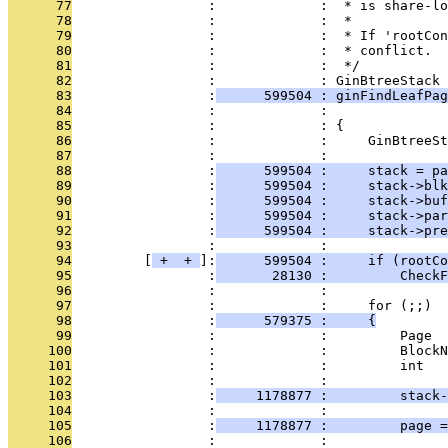
      77
                 :             :  * is share-l
      78
                 :             :  *
      79
                 :             :  * If 'rootCon
      80
                 :             :  * conflict.
      81
                 :             :  */
      82
                 :             : GinBtreeStack 
      83
                 :
      599504 : ginFindLeafPag
      84
                 :             :               
      85
                 :             : {
      86
                 :             :     GinBtreeSt
      87
                 :             : 
      88
                 :
      599504 :     stack = pa
      89
                 :
      599504 :     stack->blk
      90
                 :
      599504 :     stack->buf
      91
                 :
      599504 :     stack->par
      92
                 :
      599504 :     stack->pre
      93
                 :             : 
      94
         [
 + 
 + 
]:
      599504 :     if (rootCo
      95
                 :
       28130 :         CheckF
      96
                 :             : 
      97
                 :             :     for (;;)
      98
                 :
      579375 :     {
      99
                 :             :         Page  
     100
                 :             :         BlockN
     101
                 :             :         int   
     102
                 :             : 
     103
                 :
     1178877 :         stack-
     104
                 :             : 
     105
                 :
     1178877 :         page =
     106
                 :             : 