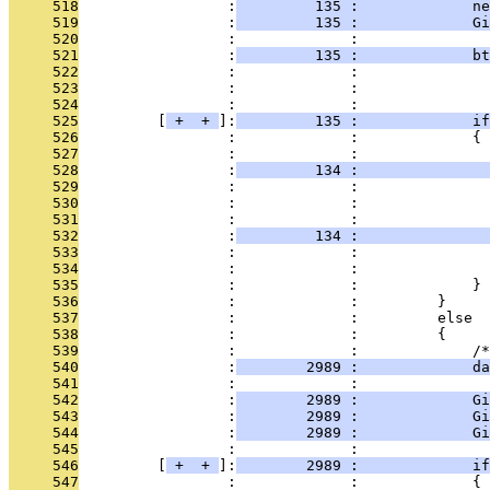
     518
                 :
         135 :             ne
     519
                 :
         135 :             Gi
     520
                 :             : 
     521
                 :
         135 :             bt
     522
                 :             :               
     523
                 :             :               
     524
                 :             : 
     525
         [
 + 
 + 
]:
         135 :             if
     526
                 :             :             {
     527
                 :             : 
     528
                 :
         134 :              
     529
                 :             :               
     530
                 :             :               
     531
                 :             : 
     532
                 :
         134 :              
     533
                 :             :               
     534
                 :             :               
     535
                 :             :             }
     536
                 :             :         }
     537
                 :             :         else
     538
                 :             :         {
     539
                 :             :             /*
     540
                 :
        2989 :             da
     541
                 :             : 
     542
                 :
        2989 :             Gi
     543
                 :
        2989 :             Gi
     544
                 :
        2989 :             Gi
     545
                 :             : 
     546
         [
 + 
 + 
]:
        2989 :             if
     547
                 :             :             {