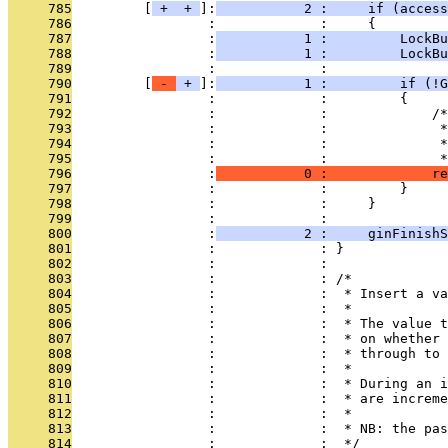
     785
         [
 + 
 + 
]:
           2 :     if (access
     786
                 :             :     {
     787
                 :
           1 :         LockBu
     788
                 :
           1 :         LockBu
     789
                 :             : 
     790
         [
 - 
 + 
]:
           1 :         if (!G
     791
                 :             :         {
     792
                 :             :             /*
     793
                 :             :              *
     794
                 :             :              *
     795
                 :             :              *
     796
                 :
           0 :             re
     797
                 :             :         }
     798
                 :             :     }
     799
                 :             : 
     800
                 :
           2 :     ginFinish
     801
                 :             : }
     802
                 :             : 
     803
                 :             : /*
     804
                 :             :  * Insert a va
     805
                 :             :  *
     806
                 :             :  * The value t
     807
                 :             :  * on whether 
     808
                 :             :  * through to 
     809
                 :             :  *
     810
                 :             :  * During an i
     811
                 :             :  * are increme
     812
                 :             :  *
     813
                 :             :  * NB: the pas
     814
                 :             :  */