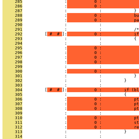
     285
                 :
           0 :               
     286
                 :
           0 :               
     287
                 :             :             }
     288
                 :
           0 :             bu
     289
                 :
           0 :             pa
     290
                 :             : 
     291
                 :             :             /
     292
         [
 # 
 # 
]:
           0 :             if
     293
                 :             :             {
     294
                 :             :               
     295
                 :
           0 :              
     296
                 :
           0 :               
     297
                 :
           0 :              
     298
                 :
           0 :               
     299
                 :             : 
     300
                 :
           0 :               
     301
                 :             :             }
     302
                 :             :         }
     303
                 :             : 
     304
         [
 # 
 # 
]:
           0 :         if (b
     305
                 :             :         {
     306
                 :
           0 :             pt
     307
                 :
           0 :             pt
     308
                 :
           0 :             p
     309
                 :             :               
     310
                 :
           0 :             pt
     311
                 :
           0 :             st
     312
                 :
           0 :             re
     313
                 :             :         }
     314
                 :             : 