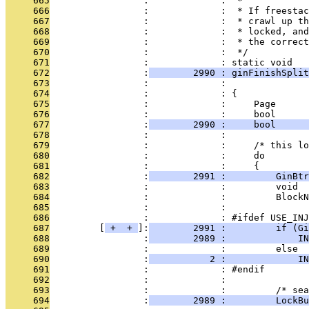
     665
                 :             :  *
     666
                 :             :  * If freestac
     667
                 :             :  * crawl up th
     668
                 :             :  * locked, and
     669
                 :             :  * the correct
     670
                 :             :  */
     671
                 :             : static void
     672
                 :
        2990 : ginFinishSplit
     673
                 :             :               
     674
                 :             : {
     675
                 :             :     Page      
     676
                 :             :     bool      
     677
                 :
        2990 :     bool      
     678
                 :             : 
     679
                 :             :     /* this lo
     680
                 :             :     do
     681
                 :             :     {
     682
                 :
        2991 :         GinBtr
     683
                 :             :         void  
     684
                 :             :         BlockN
     685
                 :             : 
     686
                 :             : #ifdef USE_INJ
     687
         [
 + 
 + 
]:
        2991 :         if (Gi
     688
                 :
        2989 :             IN
     689
                 :             :         else
     690
                 :
           2 :             IN
     691
                 :             : #endif
     692
                 :             : 
     693
                 :             :         /* sea
     694
                 :
        2989 :         LockBu