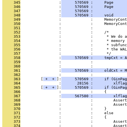
     345
                 :
      570569 :     Page      
     346
                 :
      570569 :     Page      
     347
                 :
      570569 :               
     348
                 :
      570569 :     void      
     349
                 :             :     MemoryCont
     350
                 :             :     MemoryCont
     351
                 :             : 
     352
                 :             :     /*
     353
                 :             :      * We do a
     354
                 :             :      * memory 
     355
                 :             :      * subfunc
     356
                 :             :      * the WAL
     357
                 :             :      */
     358
                 :
      570569 :     tmpCxt = A
     359
                 :             :               
     360
                 :             :               
     361
                 :
      570569 :     oldCxt = M
     362
                 :             : 
     363
         [
 + 
 + 
]:
      570569 :     if (GinPag
     364
                 :
       28156 :         xlflag
     365
         [
 + 
 + 
]:
      570569 :     if (GinPag
     366
                 :             :     {
     367
                 :
      567580 :         xlflag
     368
                 :             :         Assert
     369
                 :             :         Assert
     370
                 :             :     }
     371
                 :             :     else
     372
                 :             :     {
     373
                 :             :         Assert
     374
                 :             :         Assert