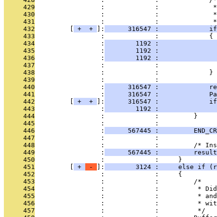
     429
                 :             :              *
     430
                 :             :              *
     431
                 :             :              *
     432
         [
 + 
 + 
]:
      316547 :             i
     433
                 :             :             {
     434
                 :
        1192 :              
     435
                 :
        1192 :               
     436
                 :
        1192 :               
     437
                 :             :               
     438
                 :             :             }
     439
                 :             : 
     440
                 :
      316547 :             re
     441
                 :
      316547 :             Pa
     442
         [
 + 
 + 
]:
      316547 :             i
     443
                 :
        1192 :               
     444
                 :             :         }
     445
                 :             : 
     446
                 :
      567445 :         END_CR
     447
                 :             : 
     448
                 :             :         /* Ins
     449
                 :
      567445 :         result
     450
                 :             :     }
     451
         [
 + 
 - 
]:
        3124 :     else if (r
     452
                 :             :     {
     453
                 :             :         /*
     454
                 :             :          * Did
     455
                 :             :          * and
     456
                 :             :          * wit
     457
                 :             :          */