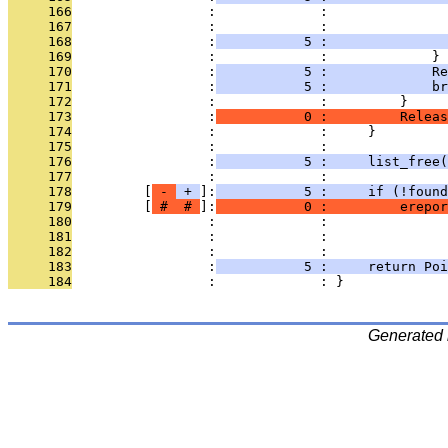
     166
                 :             :               
     167
                 :             : 
     168
                 :
           5 :              
     169
                 :             :             }
     170
                 :
           5 :             R
     171
                 :
           5 :             br
     172
                 :             :         }
     173
                 :
           0 :         Releas
     174
                 :             :     }
     175
                 :             : 
     176
                 :
           5 :     list_free(
     177
                 :             : 
     178
         [
 - 
 + 
]:
           5 :     if (!found
     179
         [
 # 
 # 
]:
           0 :         erepor
     180
                 :             :               
     181
                 :             :               
     182
                 :             : 
     183
                 :
           5 :     return Poi
     184
                 :             : }
Generated 