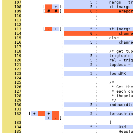
     107
                 :
           5 :     nargs = tr
     108
         [
 - 
 + 
]:
           5 :     if (nargs 
     109
         [
 # 
 # 
]:
           0 :         erepor
     110
                 :             :               
     111
                 :             :               
     112
                 :             : 
     113
         [
 - 
 + 
]:
           5 :     if (nargs 
     114
                 :
           0 :         channe
     115
                 :             :     else
     116
                 :
           5 :         channe
     117
                 :             : 
     118
                 :             :     /* get tup
     119
                 :
           5 :     trigtuple 
     120
                 :
           5 :     rel = trig
     121
                 :
           5 :     tupdesc = 
     122
                 :             : 
     123
                 :
           5 :     foundPK = 
     124
                 :             : 
     125
                 :             :     /*
     126
                 :             :      * Get the
     127
                 :             :      * each on
     128
                 :             :      * (hopefu
     129
                 :             :      */
     130
                 :
           5 :     indexoidli
     131
                 :             : 
     132
   [
 + 
 - 
 + 
 - 
 :
           5 :     foreach(in
 + 
 - 
     133
                 :             :     {
     134
                 :
           5 :         Oid   
     135
                 :             :         HeapTu