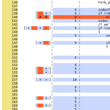
     136
                 :             :         Form_p
     137
                 :             : 
     138
                 :
           5 :         indexT
     139
         [
 - 
 + 
]:
           5 :         if (!H
     140
         [
 # 
 # 
]:
           0 :             el
     141
                 :
           5 :         index 
     142
                 :             :         /* we'
     143
   [
 + 
 - 
 + 
 - 
]:
           5 :         if (in
     144
                 :             :         {
     145
                 :
           5 :             in
     146
                 :             : 
     147
         [
 + 
 - 
]:
           5 :             if
     148
                 :             :             {
     149
                 :             :               
     150
                 :             : 
     151
                 :
           5 :               
     152
                 :             : 
     153
                 :
           5 :               
     154
         [
 - 
 + 
]:
           5 :               
     155
         [
 - 
 + 
]:
           5 :               
     156
                 :             : 
     157
         [
 + 
 + 
]:
          10 :               
     158
                 :             :               
     159
                 :
           5 :               
     160
                 :
           5 :               
     161
                 :             : 
     162
         [
 - 
 + 
]:
           5 :               
     163
                 :
           5 :               
     164
         [
 - 
 + 
]:
           5 :               
     165
                 :
           5 :               