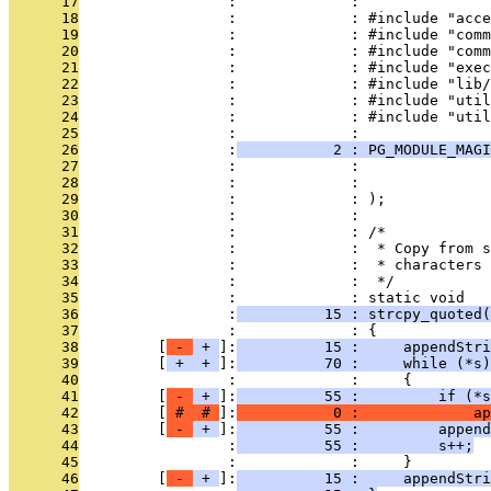
      17
                 :             : 
      18
                 :             : #include "acce
      19
                 :             : #include "comm
      20
                 :             : #include "comm
      21
                 :             : #include "exec
      22
                 :             : #include "lib/
      23
                 :             : #include "util
      24
                 :             : #include "util
      25
                 :             : 
      26
                 :
           2 : PG_MODULE_MAGI
      27
                 :             :               
      28
                 :             :               
      29
                 :             : );
      30
                 :             : 
      31
                 :             : /*
      32
                 :             :  * Copy from s
      33
                 :             :  * characters 
      34
                 :             :  */
      35
                 :             : static void
      36
                 :
          15 : strcpy_quoted(
      37
                 :             : {
      38
         [
 - 
 + 
]:
          15 :     appendStri
      39
         [
 + 
 + 
]:
          70 :     while (*s)
      40
                 :             :     {
      41
         [
 - 
 + 
]:
          55 :         if (*s
      42
         [
 # 
 # 
]:
           0 :             ap
      43
         [
 - 
 + 
]:
          55 :         append
      44
                 :
          55 :         s++;
      45
                 :             :     }
      46
         [
 - 
 + 
]:
          15 :     appendStri