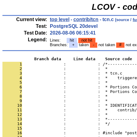
LCOV - cod
Current view:
top level
-
contrib/tcn
- tcn.c
(source /
fu
Test:
PostgreSQL 20devel
Test Date:
2026-08-06 06:15:41
Legend:
Lines:
hit
not hit
Branches:
+
taken
-
not taken
#
not ex
             Branch data     Line data    Source code
       1
                 :             : /*------------
       2
                 :             :  *
       3
                 :             :  * tcn.c
       4
                 :             :  *    triggere
       5
                 :             :  *
       6
                 :             :  * Portions Co
       7
                 :             :  * Portions Co
       8
                 :             :  *
       9
                 :             :  *
      10
                 :             :  * IDENTIFICAT
      11
                 :             :  *    contrib/
      12
                 :             :  *
      13
                 :             :  *------------
      14
                 :             :  */
      15
                 :             : 
      16
                 :             : #include "post