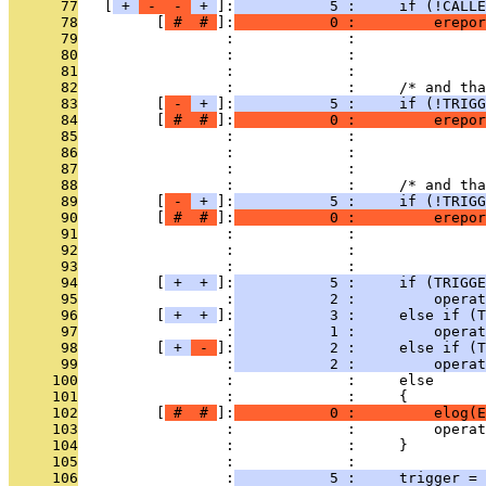
      77
   [
 + 
 - 
 - 
 + 
]:
           5 :     if (!CALL
      78
         [
 # 
 # 
]:
           0 :         erepor
      79
                 :             :               
      80
                 :             :               
      81
                 :             : 
      82
                 :             :     /* and tha
      83
         [
 - 
 + 
]:
           5 :     if (!TRIGG
      84
         [
 # 
 # 
]:
           0 :         erepor
      85
                 :             :               
      86
                 :             :               
      87
                 :             : 
      88
                 :             :     /* and tha
      89
         [
 - 
 + 
]:
           5 :     if (!TRIGG
      90
         [
 # 
 # 
]:
           0 :         erepor
      91
                 :             :               
      92
                 :             :               
      93
                 :             : 
      94
         [
 + 
 + 
]:
           5 :     if (TRIGG
      95
                 :
           2 :         operat
      96
         [
 + 
 + 
]:
           3 :     else if (T
      97
                 :
           1 :         operat
      98
         [
 + 
 - 
]:
           2 :     else if (T
      99
                 :
           2 :         operat
     100
                 :             :     else
     101
                 :             :     {
     102
         [
 # 
 # 
]:
           0 :         elog(E
     103
                 :             :         operat
     104
                 :             :     }
     105
                 :             : 
     106
                 :
           5 :     trigger =