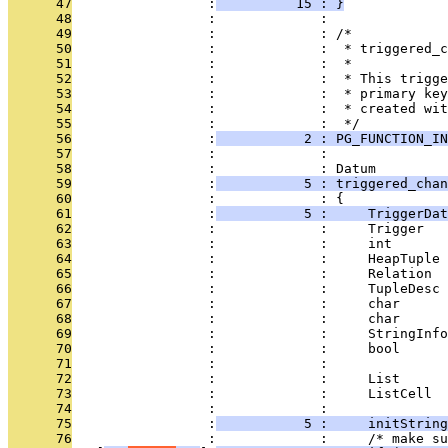
      47
                 :
          15 : }
      48
                 :             : 
      49
                 :             : /*
      50
                 :             :  * triggered_c
      51
                 :             :  *
      52
                 :             :  * This trigge
      53
                 :             :  * primary key
      54
                 :             :  * created wit
      55
                 :             :  */
      56
                 :
           2 : PG_FUNCTION_IN
      57
                 :             : 
      58
                 :             : Datum
      59
                 :
           5 : triggered_chan
      60
                 :             : {
      61
                 :
           5 :     TriggerDat
      62
                 :             :     Trigger   
      63
                 :             :     int       
      64
                 :             :     HeapTuple 
      65
                 :             :     Relation  
      66
                 :             :     TupleDesc 
      67
                 :             :     char      
      68
                 :             :     char      
      69
                 :             :     StringInfo
      70
                 :             :     bool      
      71
                 :             : 
      72
                 :             :     List      
      73
                 :             :     ListCell  
      74
                 :             : 
      75
                 :
           5 :     initString
      76
                 :             :     /* make su