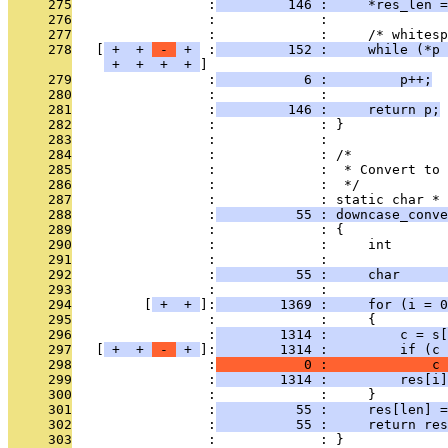
     275
                 :
         146 :     *res_len =
     276
                 :             : 
     277
                 :             :     /* whitesp
     278
   [
 + 
 + 
 - 
 + 
 :
         152 :     while (*p 
 + 
 + 
 + 
 + 
     279
                 :
           6 :         p++;
     280
                 :             : 
     281
                 :
         146 :     return p;
     282
                 :             : }
     283
                 :             : 
     284
                 :             : /*
     285
                 :             :  * Convert to 
     286
                 :             :  */
     287
                 :             : static char *
     288
                 :
          55 : downcase_conve
     289
                 :             : {
     290
                 :             :     int       
     291
                 :             :               
     292
                 :
          55 :     char      
     293
                 :             : 
     294
         [
 + 
 + 
]:
        1369 :     for (i = 0
     295
                 :             :     {
     296
                 :
        1314 :         c = s[
     297
   [
 + 
 + 
 - 
 + 
]:
        1314 :         if (c 
     298
                 :
           0 :             c 
     299
                 :
        1314 :         res[i]
     300
                 :             :     }
     301
                 :
          55 :     res[len] =
     302
                 :
          55 :     return res
     303
                 :             : }