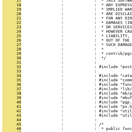
      17
                 :             :  * THIS SOFTWA
      18
                 :             :  * ANY EXPRESS
      19
                 :             :  * IMPLIED WAR
      20
                 :             :  * ARE DISCLAI
      21
                 :             :  * FOR ANY DIR
      22
                 :             :  * DAMAGES (IN
      23
                 :             :  * OR SERVICES
      24
                 :             :  * HOWEVER CAU
      25
                 :             :  * LIABILITY, 
      26
                 :             :  * OUT OF THE 
      27
                 :             :  * SUCH DAMAGE
      28
                 :             :  *
      29
                 :             :  * contrib/pgc
      30
                 :             :  */
      31
                 :             : 
      32
                 :             : #include "post
      33
                 :             : 
      34
                 :             : #include "cata
      35
                 :             : #include "comm
      36
                 :             : #include "func
      37
                 :             : #include "lib/
      38
                 :             : #include "mb/p
      39
                 :             : #include "mbuf
      40
                 :             : #include "pgp.
      41
                 :             : #include "px.h
      42
                 :             : #include "util
      43
                 :             : #include "util
      44
                 :             : 
      45
                 :             : /*
      46
                 :             :  * public func