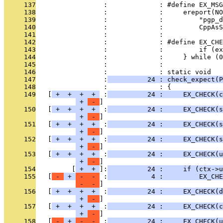
     137
                 :             : #define EX_MSG
     138
                 :             :     ereport(NO
     139
                 :             :         "pgp_d
     140
                 :             :         CppAs
     141
                 :             : 
     142
                 :             : #define EX_CHE
     143
                 :             :         if (ex
     144
                 :             :     } while (0
     145
                 :             : 
     146
                 :             : static void
     147
                 :
          24 : check_expect(P
     148
                 :             : {
     149
   [
 + 
 + 
 + 
 + 
 :
          24 :     EX_CHECK(c
 + 
 - 
     150
   [
 + 
 + 
 + 
 + 
 :
          24 :     EX_CHECK(s
 + 
 - 
     151
   [
 + 
 + 
 + 
 + 
 :
          24 :     EX_CHECK(s
 + 
 - 
     152
   [
 + 
 + 
 + 
 + 
 :
          24 :     EX_CHECK(s
 + 
 - 
     153
   [
 + 
 + 
 + 
 + 
 :
          24 :     EX_CHECK(u
 + 
 - 
     154
         [
 + 
 + 
]:
          24 :     if (ctx->u
     155
   [
 - 
 + 
 - 
 - 
 :
           4 :         EX_CHE
 - 
 - 
     156
   [
 + 
 + 
 + 
 + 
 :
          24 :     EX_CHECK(d
 + 
 - 
     157
   [
 + 
 + 
 + 
 + 
 :
          24 :     EX_CHECK(c
 + 
 - 
     158
   [
 - 
 + 
 - 
 - 
 :
          24 :     EX_CHECK(u