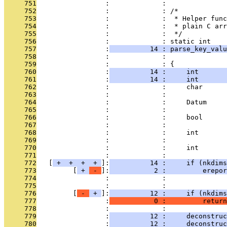
     751
                 :             : 
     752
                 :             : /*
     753
                 :             :  * Helper func
     754
                 :             :  * plain C arr
     755
                 :             :  */
     756
                 :             : static int
     757
                 :
          14 : parse_key_valu
     758
                 :             :              
     759
                 :             : {
     760
                 :
          14 :     int       
     761
                 :
          14 :     int       
     762
                 :             :     char      
     763
                 :             :               
     764
                 :             :     Datum     
     765
                 :             :               
     766
                 :             :     bool      
     767
                 :             :               
     768
                 :             :     int       
     769
                 :             :               
     770
                 :             :     int       
     771
                 :             : 
     772
   [
 + 
 + 
 + 
 + 
]:
          14 :     if (nkdims
     773
         [
 + 
 - 
]:
           2 :         erepor
     774
                 :             :              
     775
                 :             :               
     776
         [
 - 
 + 
]:
          12 :     if (nkdims
     777
                 :
           0 :         return
     778
                 :             : 
     779
                 :
          12 :     deconstruc
     780
                 :
          12 :     deconstruc