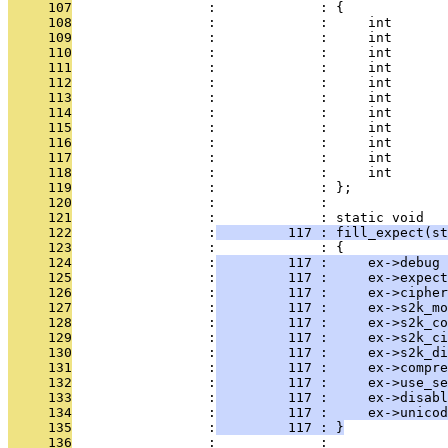
     107
                 :             : {
     108
                 :             :     int       
     109
                 :             :     int       
     110
                 :             :     int       
     111
                 :             :     int       
     112
                 :             :     int       
     113
                 :             :     int       
     114
                 :             :     int       
     115
                 :             :     int       
     116
                 :             :     int       
     117
                 :             :     int       
     118
                 :             :     int       
     119
                 :             : };
     120
                 :             : 
     121
                 :             : static void
     122
                 :
         117 : fill_expect(st
     123
                 :             : {
     124
                 :
         117 :     ex->debug 
     125
                 :
         117 :     ex->expect
     126
                 :
         117 :     ex->cipher
     127
                 :
         117 :     ex->s2k_mo
     128
                 :
         117 :     ex->s2k_co
     129
                 :
         117 :     ex->s2k_ci
     130
                 :
         117 :     ex->s2k_di
     131
                 :
         117 :     ex->compre
     132
                 :
         117 :     ex->use_se
     133
                 :
         117 :     ex->disabl
     134
                 :
         117 :     ex->unicod
     135
                 :
         117 : }
     136
                 :             : 