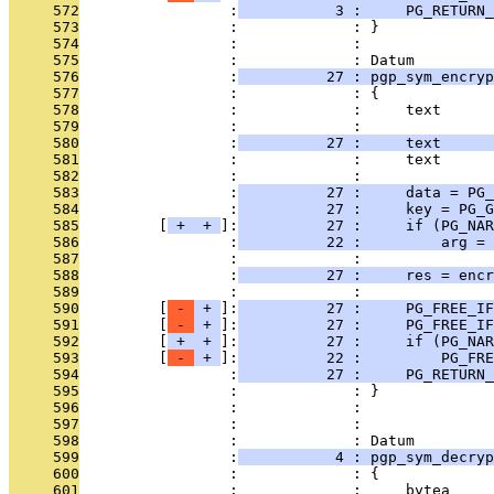
     572
                 :
           3 :     PG_RETURN_
     573
                 :             : }
     574
                 :             : 
     575
                 :             : Datum
     576
                 :
          27 : pgp_sym_encryp
     577
                 :             : {
     578
                 :             :     text      
     579
                 :             :               
     580
                 :
          27 :     text      
     581
                 :             :     text      
     582
                 :             : 
     583
                 :
          27 :     data = PG_
     584
                 :
          27 :     key = PG_G
     585
         [
 + 
 + 
]:
          27 :     if (PG_NAR
     586
                 :
          22 :         arg =
     587
                 :             : 
     588
                 :
          27 :     res = encr
     589
                 :             : 
     590
         [
 - 
 + 
]:
          27 :     PG_FREE_IF
     591
         [
 - 
 + 
]:
          27 :     PG_FREE_IF
     592
         [
 + 
 + 
]:
          27 :     if (PG_NAR
     593
         [
 - 
 + 
]:
          22 :         PG_FRE
     594
                 :
          27 :     PG_RETURN_
     595
                 :             : }
     596
                 :             : 
     597
                 :             : 
     598
                 :             : Datum
     599
                 :
           4 : pgp_sym_decryp
     600
                 :             : {
     601
                 :             :     bytea     