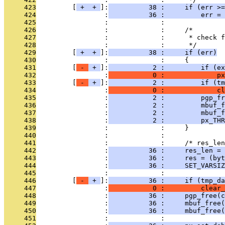
     423
         [
 + 
 + 
]:
          38 :     if (err >=
     424
                 :
          36 :         err = 
     425
                 :             : 
     426
                 :             :     /*
     427
                 :             :      * check f
     428
                 :             :      */
     429
         [
 + 
 + 
]:
          38 :     if (err)
     430
                 :             :     {
     431
         [
 - 
 + 
]:
           2 :         if (ex
     432
                 :
           0 :             px
     433
         [
 - 
 + 
]:
           2 :         if (tm
     434
                 :
           0 :             cl
     435
                 :
           2 :         pgp_fr
     436
                 :
           2 :         mbuf_f
     437
                 :
           2 :         mbuf_f
     438
                 :
           2 :         px_THR
     439
                 :             :     }
     440
                 :             : 
     441
                 :             :     /* res_len
     442
                 :
          36 :     res_len = 
     443
                 :
          36 :     res = (byt
     444
                 :
          36 :     SET_VARSIZ
     445
                 :             : 
     446
         [
 - 
 + 
]:
          36 :     if (tmp_da
     447
                 :
           0 :         clear_
     448
                 :
          36 :     pgp_free(c
     449
                 :
          36 :     mbuf_free(
     450
                 :
          36 :     mbuf_free(
     451
                 :             : 