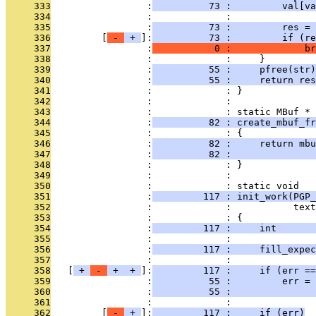
     333
                 :
          73 :         val[va
     334
                 :             : 
     335
                 :
          73 :         res = 
     336
         [
 - 
 + 
]:
          73 :         if (re
     337
                 :
           0 :             br
     338
                 :             :     }
     339
                 :
          55 :     pfree(str)
     340
                 :
          55 :     return res
     341
                 :             : }
     342
                 :             : 
     343
                 :             : static MBuf *
     344
                 :
          82 : create_mbuf_fr
     345
                 :             : {
     346
                 :
          82 :     return mbu
     347
                 :
          82 :               
     348
                 :             : }
     349
                 :             : 
     350
                 :             : static void
     351
                 :
         117 : init_work(PGP_
     352
                 :             :           tex
     353
                 :             : {
     354
                 :
         117 :     int       
     355
                 :             : 
     356
                 :
         117 :     fill_expec
     357
                 :             : 
     358
   [
 + 
 - 
 + 
 + 
]:
         117 :     if (err ==
     359
                 :
          55 :         err = 
     360
                 :
          55 :               
     361
                 :             : 
     362
         [
 - 
 + 
]:
         117 :     if (err)