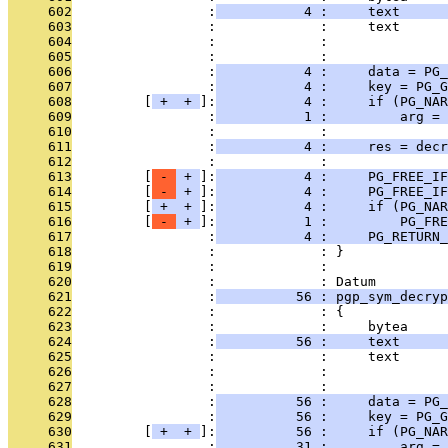
     602
                 :
           4 :     text      
     603
                 :             :     text      
     604
                 :             :               
     605
                 :             : 
     606
                 :
           4 :     data = PG_
     607
                 :
           4 :     key = PG_G
     608
         [
 + 
 + 
]:
           4 :     if (PG_NAR
     609
                 :
           1 :         arg =
     610
                 :             : 
     611
                 :
           4 :     res = decr
     612
                 :             : 
     613
         [
 - 
 + 
]:
           4 :     PG_FREE_IF
     614
         [
 - 
 + 
]:
           4 :     PG_FREE_IF
     615
         [
 + 
 + 
]:
           4 :     if (PG_NAR
     616
         [
 - 
 + 
]:
           1 :         PG_FRE
     617
                 :
           4 :     PG_RETURN_
     618
                 :             : }
     619
                 :             : 
     620
                 :             : Datum
     621
                 :
          56 : pgp_sym_decryp
     622
                 :             : {
     623
                 :             :     bytea     
     624
                 :
          56 :     text      
     625
                 :             :     text      
     626
                 :             :               
     627
                 :             : 
     628
                 :
          56 :     data = PG_
     629
                 :
          56 :     key = PG_G
     630
         [
 + 
 + 
]:
          56 :     if (PG_NAR
     631
                 :
          31 :         arg =