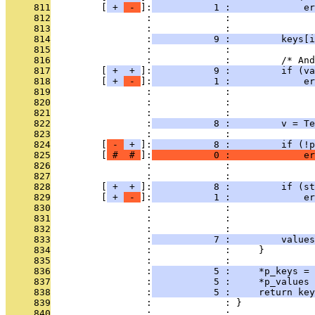
     811
         [
 + 
 - 
]:
           1 :             er
     812
                 :             :               
     813
                 :             :               
     814
                 :
           9 :         keys[i
     815
                 :             : 
     816
                 :             :         /* And
     817
         [
 + 
 + 
]:
           9 :         if (va
     818
         [
 + 
 - 
]:
           1 :             er
     819
                 :             :               
     820
                 :             :               
     821
                 :             : 
     822
                 :
           8 :         v = Te
     823
                 :             : 
     824
         [
 - 
 + 
]:
           8 :         if (!p
     825
         [
 # 
 # 
]:
           0 :             er
     826
                 :             :               
     827
                 :             :               
     828
         [
 + 
 + 
]:
           8 :         if (st
     829
         [
 + 
 - 
]:
           1 :             er
     830
                 :             :               
     831
                 :             :               
     832
                 :             : 
     833
                 :
           7 :         values
     834
                 :             :     }
     835
                 :             : 
     836
                 :
           5 :     *p_keys = 
     837
                 :
           5 :     *p_values 
     838
                 :
           5 :     return key
     839
                 :             : }
     840
                 :             : 