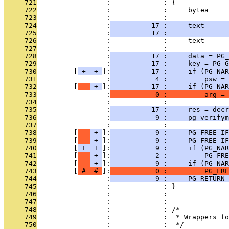
     721
                 :             : {
     722
                 :             :     bytea     
     723
                 :             :               
     724
                 :
          17 :     text      
     725
                 :
          17 :               
     726
                 :             :     text      
     727
                 :             : 
     728
                 :
          17 :     data = PG_
     729
                 :
          17 :     key = PG_G
     730
         [
 + 
 + 
]:
          17 :     if (PG_NAR
     731
                 :
           4 :         psw =
     732
         [
 - 
 + 
]:
          17 :     if (PG_NAR
     733
                 :
           0 :         arg =
     734
                 :             : 
     735
                 :
          17 :     res = decr
     736
                 :
           9 :     pg_verifym
     737
                 :             : 
     738
         [
 - 
 + 
]:
           9 :     PG_FREE_IF
     739
         [
 - 
 + 
]:
           9 :     PG_FREE_IF
     740
         [
 + 
 + 
]:
           9 :     if (PG_NAR
     741
         [
 - 
 + 
]:
           2 :         PG_FRE
     742
         [
 - 
 + 
]:
           9 :     if (PG_NAR
     743
         [
 # 
 # 
]:
           0 :         PG_FRE
     744
                 :
           9 :     PG_RETURN_
     745
                 :             : }
     746
                 :             : 
     747
                 :             : 
     748
                 :             : /*
     749
                 :             :  * Wrappers fo
     750
                 :             :  */