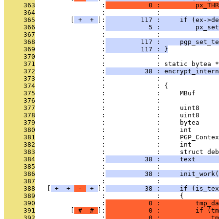
     363
                 :
           0 :         px_THR
     364
                 :             : 
     365
         [
 + 
 + 
]:
         117 :     if (ex->de
     366
                 :
           5 :         px_set
     367
                 :             : 
     368
                 :
         117 :     pgp_set_te
     369
                 :
         117 : }
     370
                 :             : 
     371
                 :             : static bytea *
     372
                 :
          38 : encrypt_intern
     373
                 :             :               
     374
                 :             : {
     375
                 :             :     MBuf      
     376
                 :             :               
     377
                 :             :     uint8     
     378
                 :             :     uint8     
     379
                 :             :     bytea     
     380
                 :             :     int       
     381
                 :             :     PGP_Contex
     382
                 :             :     int       
     383
                 :             :     struct deb
     384
                 :
          38 :     text      
     385
                 :             : 
     386
                 :
          38 :     init_work
     387
                 :             : 
     388
   [
 + 
 + 
 - 
 + 
]:
          38 :     if (is_tex
     389
                 :             :     {
     390
                 :
           0 :         tmp_da
     391
         [
 # 
 # 
]:
           0 :         if (tm
     392
                 :
           0 :             tm