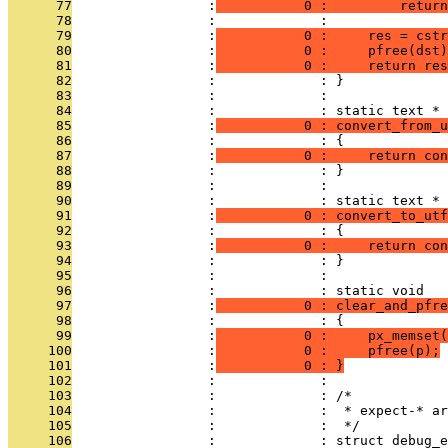
      77
                 :
           0 :         return
      78
                 :             : 
      79
                 :
           0 :     res = cst
      80
                 :
           0 :     pfree(dst)
      81
                 :
           0 :     return res
      82
                 :             : }
      83
                 :             : 
      84
                 :             : static text *
      85
                 :
           0 : convert_from_u
      86
                 :             : {
      87
                 :
           0 :     return con
      88
                 :             : }
      89
                 :             : 
      90
                 :             : static text *
      91
                 :
           0 : convert_to_utf
      92
                 :             : {
      93
                 :
           0 :     return con
      94
                 :             : }
      95
                 :             : 
      96
                 :             : static void
      97
                 :
           0 : clear_and_pfre
      98
                 :             : {
      99
                 :
           0 :     px_memset(
     100
                 :
           0 :     pfree(p);
     101
                 :
           0 : }
     102
                 :             : 
     103
                 :             : /*
     104
                 :             :  * expect-* ar
     105
                 :             :  */
     106
                 :             : struct debug_e