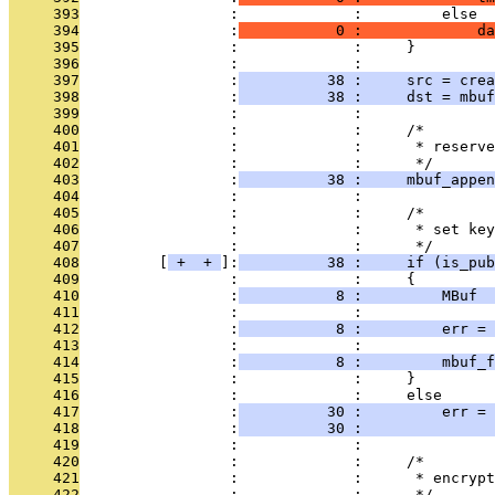
     393
                 :             :         else
     394
                 :
           0 :             da
     395
                 :             :     }
     396
                 :             : 
     397
                 :
          38 :     src = crea
     398
                 :
          38 :     dst = mbuf
     399
                 :             : 
     400
                 :             :     /*
     401
                 :             :      * reserve
     402
                 :             :      */
     403
                 :
          38 :     mbuf_appen
     404
                 :             : 
     405
                 :             :     /*
     406
                 :             :      * set key
     407
                 :             :      */
     408
         [
 + 
 + 
]:
          38 :     if (is_pub
     409
                 :             :     {
     410
                 :
           8 :         MBuf  
     411
                 :             : 
     412
                 :
           8 :         err = 
     413
                 :             :               
     414
                 :
           8 :         mbuf_f
     415
                 :             :     }
     416
                 :             :     else
     417
                 :
          30 :         err = 
     418
                 :
          30 :               
     419
                 :             : 
     420
                 :             :     /*
     421
                 :             :      * encrypt
     422
                 :             :      */