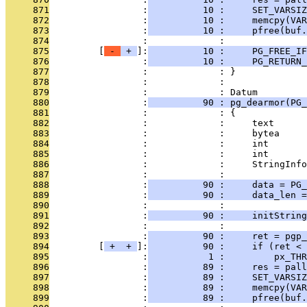
     871
                 :
          10 :     SET_VARSIZ
     872
                 :
          10 :     memcpy(VAR
     873
                 :
          10 :     pfree(buf.
     874
                 :             : 
     875
         [
 - 
 + 
]:
          10 :     PG_FREE_IF
     876
                 :
          10 :     PG_RETURN_
     877
                 :             : }
     878
                 :             : 
     879
                 :             : Datum
     880
                 :
          90 : pg_dearmor(PG_
     881
                 :             : {
     882
                 :             :     text      
     883
                 :             :     bytea     
     884
                 :             :     int       
     885
                 :             :     int       
     886
                 :             :     StringInfo
     887
                 :             : 
     888
                 :
          90 :     data = PG_
     889
                 :
          90 :     data_len =
     890
                 :             : 
     891
                 :
          90 :     initString
     892
                 :             : 
     893
                 :
          90 :     ret = pgp_
     894
         [
 + 
 + 
]:
          90 :     if (ret < 
     895
                 :
           1 :         px_THR
     896
                 :
          89 :     res = pall
     897
                 :
          89 :     SET_VARSIZ
     898
                 :
          89 :     memcpy(VAR
     899
                 :
          89 :     pfree(buf.