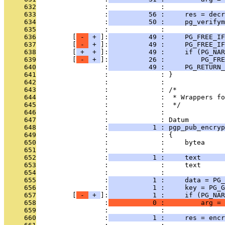
     632
                 :             : 
     633
                 :
          56 :     res = decr
     634
                 :
          50 :     pg_verifym
     635
                 :             : 
     636
         [
 - 
 + 
]:
          49 :     PG_FREE_IF
     637
         [
 - 
 + 
]:
          49 :     PG_FREE_IF
     638
         [
 + 
 + 
]:
          49 :     if (PG_NAR
     639
         [
 - 
 + 
]:
          26 :         PG_FRE
     640
                 :
          49 :     PG_RETURN_
     641
                 :             : }
     642
                 :             : 
     643
                 :             : /*
     644
                 :             :  * Wrappers fo
     645
                 :             :  */
     646
                 :             : 
     647
                 :             : Datum
     648
                 :
           1 : pgp_pub_encryp
     649
                 :             : {
     650
                 :             :     bytea     
     651
                 :             :               
     652
                 :
           1 :     text      
     653
                 :             :     text      
     654
                 :             : 
     655
                 :
           1 :     data = PG_
     656
                 :
           1 :     key = PG_G
     657
         [
 - 
 + 
]:
           1 :     if (PG_NAR
     658
                 :
           0 :         arg =
     659
                 :             : 
     660
                 :
           1 :     res = encr