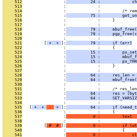
     512
                 :
          24 :             c
     513
                 :             : 
     514
                 :             :         /* rem
     515
                 :
          75 :         got_un
     516
                 :             :     }
     517
                 :             : 
     518
                 :
          79 :     mbuf_free(
     519
                 :
          79 :     pgp_free(c
     520
                 :             : 
     521
         [
 + 
 + 
]:
          79 :     if (err)
     522
                 :             :     {
     523
                 :
          15 :         px_se
     524
                 :
          15 :         mbuf_f
     525
                 :
          15 :         px_THR
     526
                 :             :     }
     527
                 :             : 
     528
                 :
          64 :     res_len = 
     529
                 :
          64 :     mbuf_free(
     530
                 :             : 
     531
                 :             :     /* res_len
     532
                 :
          64 :     res = (byt
     533
                 :
          64 :     SET_VARSIZ
     534
                 :             : 
     535
   [
 + 
 + 
 - 
 + 
]:
          64 :     if (need_t
     536
                 :             :     {
     537
                 :
           0 :         text  
     538
                 :             : 
     539
         [
 # 
 # 
]:
           0 :         if (ut
     540
                 :             :         {
     541
                 :
           0 :             cl