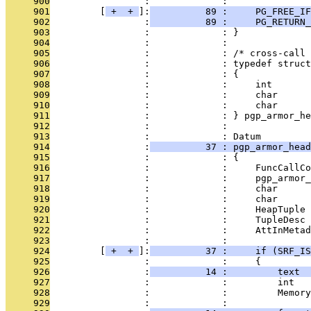
     900
                 :             : 
     901
         [
 + 
 + 
]:
          89 :     PG_FREE_IF
     902
                 :
          89 :     PG_RETURN_
     903
                 :             : }
     904
                 :             : 
     905
                 :             : /* cross-call 
     906
                 :             : typedef struct
     907
                 :             : {
     908
                 :             :     int       
     909
                 :             :     char      
     910
                 :             :     char      
     911
                 :             : } pgp_armor_he
     912
                 :             : 
     913
                 :             : Datum
     914
                 :
          37 : pgp_armor_hea
     915
                 :             : {
     916
                 :             :     FuncCallCo
     917
                 :             :     pgp_armor_
     918
                 :             :     char      
     919
                 :             :     char      
     920
                 :             :     HeapTuple 
     921
                 :             :     TupleDesc 
     922
                 :             :     AttInMetad
     923
                 :             : 
     924
         [
 + 
 + 
]:
          37 :     if (SRF_IS
     925
                 :             :     {
     926
                 :
          14 :         text  
     927
                 :             :         int   
     928
                 :             :         Memory
     929
                 :             : 