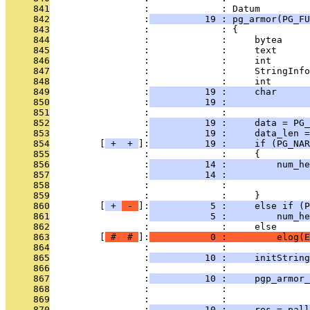
     841
                 :             : Datum
     842
                 :
          19 : pg_armor(PG_FU
     843
                 :             : {
     844
                 :             :     bytea     
     845
                 :             :     text      
     846
                 :             :     int       
     847
                 :             :     StringInfo
     848
                 :             :     int       
     849
                 :
          19 :     char      
     850
                 :
          19 :               
     851
                 :             : 
     852
                 :
          19 :     data = PG_
     853
                 :
          19 :     data_len =
     854
         [
 + 
 + 
]:
          19 :     if (PG_NAR
     855
                 :             :     {
     856
                 :
          14 :         num_he
     857
                 :
          14 :               
     858
                 :             :               
     859
                 :             :     }
     860
         [
 + 
 - 
]:
           5 :     else if (P
     861
                 :
           5 :         num_he
     862
                 :             :     else
     863
         [
 # 
 # 
]:
           0 :         elog(E
     864
                 :             : 
     865
                 :
          10 :     initString
     866
                 :             : 
     867
                 :
          10 :     pgp_armor_
     868
                 :             :               
     869
                 :             : 
     870
                 :
          10 :     res = pall