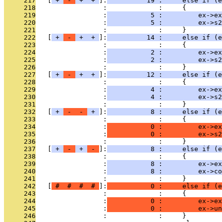
     217
   [
 + 
 - 
 + 
 + 
]:
          19 :     else if (e
     218
                 :             :     {
     219
                 :
           5 :         ex->ex
     220
                 :
           5 :         ex->s2
     221
                 :             :     }
     222
   [
 + 
 - 
 + 
 + 
]:
          14 :     else if (e
     223
                 :             :     {
     224
                 :
           2 :         ex->ex
     225
                 :
           2 :         ex->s2
     226
                 :             :     }
     227
   [
 + 
 - 
 + 
 + 
]:
          12 :     else if (e
     228
                 :             :     {
     229
                 :
           4 :         ex->ex
     230
                 :
           4 :         ex->s2
     231
                 :             :     }
     232
   [
 + 
 - 
 - 
 + 
]:
           8 :     else if (e
     233
                 :             :     {
     234
                 :
           0 :         ex->ex
     235
                 :
           0 :         ex->s2
     236
                 :             :     }
     237
   [
 + 
 - 
 + 
 - 
]:
           8 :     else if (e
     238
                 :             :     {
     239
                 :
           8 :         ex->ex
     240
                 :
           8 :         ex->co
     241
                 :             :     }
     242
   [
 # 
 # 
 # 
 # 
]:
           0 :     else if (e
     243
                 :             :     {
     244
                 :
           0 :         ex->ex
     245
                 :
           0 :         ex->un
     246
                 :             :     }