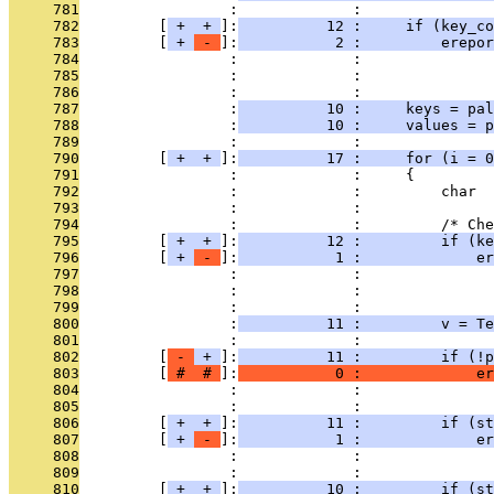
     781
                 :             : 
     782
         [
 + 
 + 
]:
          12 :     if (key_co
     783
         [
 + 
 - 
]:
           2 :         erepor
     784
                 :             :              
     785
                 :             :               
     786
                 :             : 
     787
                 :
          10 :     keys = pal
     788
                 :
          10 :     values = p
     789
                 :             : 
     790
         [
 + 
 + 
]:
          17 :     for (i = 
     791
                 :             :     {
     792
                 :             :         char  
     793
                 :             : 
     794
                 :             :         /* Che
     795
         [
 + 
 + 
]:
          12 :         if (ke
     796
         [
 + 
 - 
]:
           1 :             er
     797
                 :             :               
     798
                 :             :               
     799
                 :             : 
     800
                 :
          11 :         v = Te
     801
                 :             : 
     802
         [
 - 
 + 
]:
          11 :         if (!p
     803
         [
 # 
 # 
]:
           0 :             er
     804
                 :             :               
     805
                 :             :               
     806
         [
 + 
 + 
]:
          11 :         if (st
     807
         [
 + 
 - 
]:
           1 :             er
     808
                 :             :               
     809
                 :             :               
     810
         [
 + 
 + 
]:
          10 :         if (st