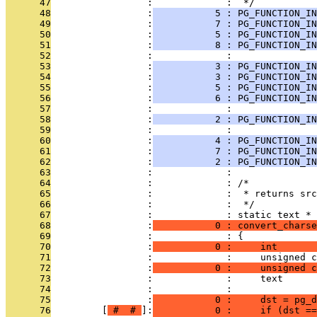
      47
                 :             :  */
      48
                 :
           5 : PG_FUNCTION_IN
      49
                 :
           7 : PG_FUNCTION_IN
      50
                 :
           5 : PG_FUNCTION_IN
      51
                 :
           8 : PG_FUNCTION_IN
      52
                 :             : 
      53
                 :
           3 : PG_FUNCTION_IN
      54
                 :
           3 : PG_FUNCTION_IN
      55
                 :
           5 : PG_FUNCTION_IN
      56
                 :
           6 : PG_FUNCTION_IN
      57
                 :             : 
      58
                 :
           2 : PG_FUNCTION_IN
      59
                 :             : 
      60
                 :
           4 : PG_FUNCTION_IN
      61
                 :
           7 : PG_FUNCTION_IN
      62
                 :
           2 : PG_FUNCTION_IN
      63
                 :             : 
      64
                 :             : /*
      65
                 :             :  * returns src
      66
                 :             :  */
      67
                 :             : static text *
      68
                 :
           0 : convert_charse
      69
                 :             : {
      70
                 :
           0 :     int       
      71
                 :             :     unsigned c
      72
                 :
           0 :     unsigned c
      73
                 :             :     text      
      74
                 :             : 
      75
                 :
           0 :     dst = pg_d
      76
         [
 # 
 # 
]:
           0 :     if (dst ==