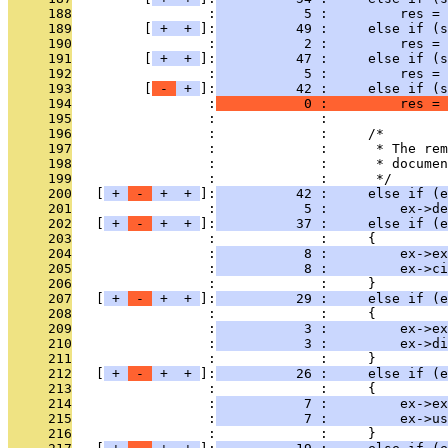
     188
                 :
           5 :         res =
     189
         [
 + 
 + 
]:
          49 :     else if (s
     190
                 :
           2 :         res = 
     191
         [
 + 
 + 
]:
          47 :     else if (s
     192
                 :
           5 :         res = 
     193
         [
 - 
 + 
]:
          42 :     else if (s
     194
                 :
           0 :         res = 
     195
                 :             : 
     196
                 :             :     /*
     197
                 :             :      * The rem
     198
                 :             :      * documen
     199
                 :             :      */
     200
   [
 + 
 - 
 + 
 + 
]:
          42 :     else if (e
     201
                 :
           5 :         ex->de
     202
   [
 + 
 - 
 + 
 + 
]:
          37 :     else if (e
     203
                 :             :     {
     204
                 :
           8 :         ex->ex
     205
                 :
           8 :         ex->ci
     206
                 :             :     }
     207
   [
 + 
 - 
 + 
 + 
]:
          29 :     else if (e
     208
                 :             :     {
     209
                 :
           3 :         ex->ex
     210
                 :
           3 :         ex->di
     211
                 :             :     }
     212
   [
 + 
 - 
 + 
 + 
]:
          26 :     else if (e
     213
                 :             :     {
     214
                 :
           7 :         ex->ex
     215
                 :
           7 :         ex->us
     216
                 :             :     }