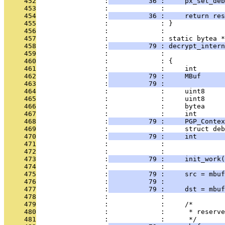
     452
                 :
          36 :     px_set_deb
     453
                 :             : 
     454
                 :
          36 :     return res
     455
                 :             : }
     456
                 :             : 
     457
                 :             : static bytea *
     458
                 :
          79 : decrypt_intern
     459
                 :             :               
     460
                 :             : {
     461
                 :             :     int       
     462
                 :
          79 :     MBuf      
     463
                 :
          79 :               
     464
                 :             :     uint8     
     465
                 :             :     uint8     
     466
                 :             :     bytea     
     467
                 :             :     int       
     468
                 :
          79 :     PGP_Contex
     469
                 :             :     struct deb
     470
                 :
          79 :     int       
     471
                 :             : 
     472
                 :             : 
     473
                 :
          79 :     init_work(
     474
                 :             : 
     475
                 :
          79 :     src = mbuf
     476
                 :
          79 :               
     477
                 :
          79 :     dst = mbuf
     478
                 :             : 
     479
                 :             :     /*
     480
                 :             :      * reserve
     481
                 :             :      */