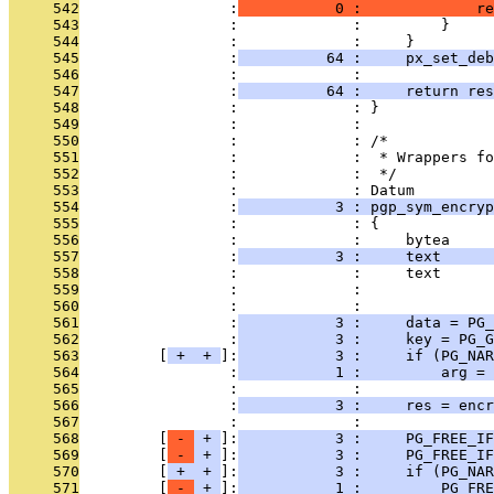
     542
                 :
           0 :             re
     543
                 :             :         }
     544
                 :             :     }
     545
                 :
          64 :     px_set_deb
     546
                 :             : 
     547
                 :
          64 :     return res
     548
                 :             : }
     549
                 :             : 
     550
                 :             : /*
     551
                 :             :  * Wrappers fo
     552
                 :             :  */
     553
                 :             : Datum
     554
                 :
           3 : pgp_sym_encryp
     555
                 :             : {
     556
                 :             :     bytea     
     557
                 :
           3 :     text      
     558
                 :             :     text      
     559
                 :             :               
     560
                 :             : 
     561
                 :
           3 :     data = PG_
     562
                 :
           3 :     key = PG_G
     563
         [
 + 
 + 
]:
           3 :     if (PG_NAR
     564
                 :
           1 :         arg =
     565
                 :             : 
     566
                 :
           3 :     res = encr
     567
                 :             : 
     568
         [
 - 
 + 
]:
           3 :     PG_FREE_IF
     569
         [
 - 
 + 
]:
           3 :     PG_FREE_IF
     570
         [
 + 
 + 
]:
           3 :     if (PG_NAR
     571
         [
 - 
 + 
]:
           1 :         PG_FRE