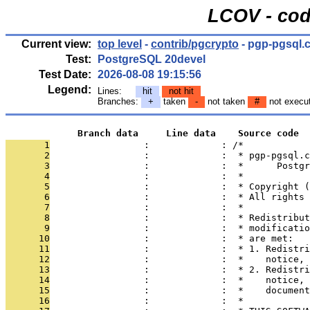
LCOV - cod
Current view:
top level
-
contrib/pgcrypto
- pgp-pgsql.
Test:
PostgreSQL 20devel
Test Date:
2026-08-08 19:15:56
Legend:
Lines:
hit
not hit
Branches:
+
taken
-
not taken
#
not execu
             Branch data     Line data    Source code
       1
                 :             : /*
       2
                 :             :  * pgp-pgsql.c
       3
                 :             :  *      Postgr
       4
                 :             :  *
       5
                 :             :  * Copyright (
       6
                 :             :  * All rights 
       7
                 :             :  *
       8
                 :             :  * Redistribut
       9
                 :             :  * modificatio
      10
                 :             :  * are met:
      11
                 :             :  * 1. Redistri
      12
                 :             :  *    notice, 
      13
                 :             :  * 2. Redistri
      14
                 :             :  *    notice, 
      15
                 :             :  *    document
      16
                 :             :  *