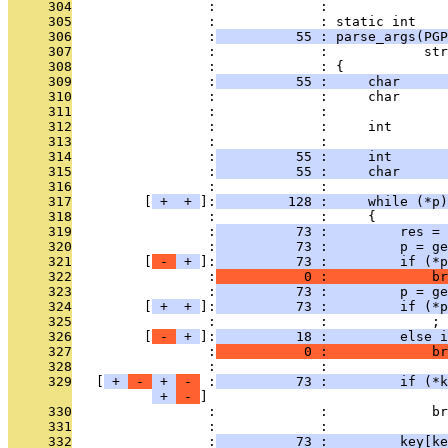
     304
                 :             : 
     305
                 :             : static int
     306
                 :
          55 : parse_args(PGP
     307
                 :             :            str
     308
                 :             : {
     309
                 :
          55 :     char      
     310
                 :             :     char      
     311
                 :             :               
     312
                 :             :     int       
     313
                 :             :               
     314
                 :
          55 :     int       
     315
                 :
          55 :     char      
     316
                 :             : 
     317
         [
 + 
 + 
]:
         128 :     while (*p)
     318
                 :             :     {
     319
                 :
          73 :         res = 
     320
                 :
          73 :         p = ge
     321
         [
 - 
 + 
]:
          73 :         if (*p
     322
                 :
           0 :             br
     323
                 :
          73 :         p = ge
     324
         [
 + 
 + 
]:
          73 :         if (*p
     325
                 :             :             ;
     326
         [
 - 
 + 
]:
          18 :         else i
     327
                 :
           0 :             br
     328
                 :             : 
     329
   [
 + 
 - 
 + 
 - 
 :
          73 :         if (*k
 + 
 - 
     330
                 :             :             br
     331
                 :             : 
     332
                 :
          73 :         key[ke