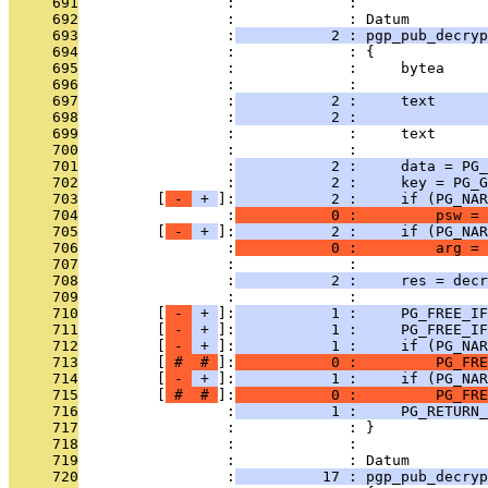
     691
                 :             : 
     692
                 :             : Datum
     693
                 :
           2 : pgp_pub_decryp
     694
                 :             : {
     695
                 :             :     bytea     
     696
                 :             :               
     697
                 :
           2 :     text      
     698
                 :
           2 :               
     699
                 :             :     text      
     700
                 :             : 
     701
                 :
           2 :     data = PG_
     702
                 :
           2 :     key = PG_G
     703
         [
 - 
 + 
]:
           2 :     if (PG_NAR
     704
                 :
           0 :         psw =
     705
         [
 - 
 + 
]:
           2 :     if (PG_NAR
     706
                 :
           0 :         arg =
     707
                 :             : 
     708
                 :
           2 :     res = decr
     709
                 :             : 
     710
         [
 - 
 + 
]:
           1 :     PG_FREE_IF
     711
         [
 - 
 + 
]:
           1 :     PG_FREE_IF
     712
         [
 - 
 + 
]:
           1 :     if (PG_NAR
     713
         [
 # 
 # 
]:
           0 :         PG_FRE
     714
         [
 - 
 + 
]:
           1 :     if (PG_NAR
     715
         [
 # 
 # 
]:
           0 :         PG_FRE
     716
                 :
           1 :     PG_RETURN_
     717
                 :             : }
     718
                 :             : 
     719
                 :             : Datum
     720
                 :
          17 : pgp_pub_decryp