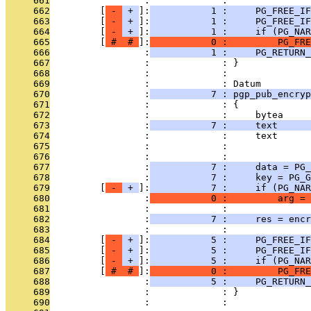
     661
                 :             : 
     662
         [
 - 
 + 
]:
           1 :     PG_FREE_IF
     663
         [
 - 
 + 
]:
           1 :     PG_FREE_IF
     664
         [
 - 
 + 
]:
           1 :     if (PG_NAR
     665
         [
 # 
 # 
]:
           0 :         PG_FRE
     666
                 :
           1 :     PG_RETURN_
     667
                 :             : }
     668
                 :             : 
     669
                 :             : Datum
     670
                 :
           7 : pgp_pub_encryp
     671
                 :             : {
     672
                 :             :     bytea     
     673
                 :
           7 :     text      
     674
                 :             :     text      
     675
                 :             :               
     676
                 :             : 
     677
                 :
           7 :     data = PG_
     678
                 :
           7 :     key = PG_G
     679
         [
 - 
 + 
]:
           7 :     if (PG_NAR
     680
                 :
           0 :         arg =
     681
                 :             : 
     682
                 :
           7 :     res = encr
     683
                 :             : 
     684
         [
 - 
 + 
]:
           5 :     PG_FREE_IF
     685
         [
 - 
 + 
]:
           5 :     PG_FREE_IF
     686
         [
 - 
 + 
]:
           5 :     if (PG_NAR
     687
         [
 # 
 # 
]:
           0 :         PG_FRE
     688
                 :
           5 :     PG_RETURN_
     689
                 :             : }
     690
                 :             : 