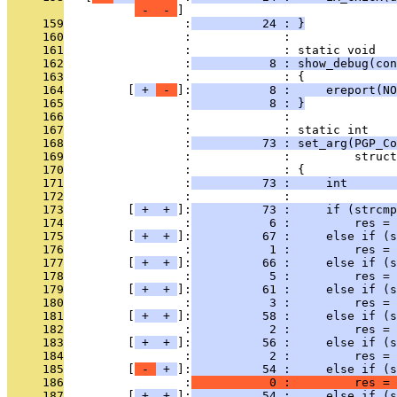
 - 
 - 
     159
                 :
          24 : }
     160
                 :             : 
     161
                 :             : static void
     162
                 :
           8 : show_debug(con
     163
                 :             : {
     164
         [
 + 
 - 
]:
           8 :     ereport(NO
     165
                 :
           8 : }
     166
                 :             : 
     167
                 :             : static int
     168
                 :
          73 : set_arg(PGP_Co
     169
                 :             :         struct
     170
                 :             : {
     171
                 :
          73 :     int       
     172
                 :             : 
     173
         [
 + 
 + 
]:
          73 :     if (strcm
     174
                 :
           6 :         res = 
     175
         [
 + 
 + 
]:
          67 :     else if (s
     176
                 :
           1 :         res = 
     177
         [
 + 
 + 
]:
          66 :     else if (s
     178
                 :
           5 :         res = 
     179
         [
 + 
 + 
]:
          61 :     else if (s
     180
                 :
           3 :         res = 
     181
         [
 + 
 + 
]:
          58 :     else if (s
     182
                 :
           2 :         res = 
     183
         [
 + 
 + 
]:
          56 :     else if (s
     184
                 :
           2 :         res = 
     185
         [
 - 
 + 
]:
          54 :     else if (s
     186
                 :
           0 :         res = 
     187
         [
 + 
 + 
]:
          54 :     else if (s