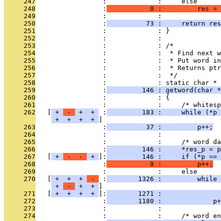
     247
                 :             :     else
     248
                 :
           0 :         res = 
     249
                 :             : 
     250
                 :
          73 :     return res
     251
                 :             : }
     252
                 :             : 
     253
                 :             : /*
     254
                 :             :  * Find next w
     255
                 :             :  * Put word i
     256
                 :             :  * Returns ptr
     257
                 :             :  */
     258
                 :             : static char *
     259
                 :
         146 : getword(char *
     260
                 :             : {
     261
                 :             :     /* whitesp
     262
   [
 + 
 - 
 + 
 + 
 :
         183 :     while (*p 
 + 
 + 
 + 
 + 
     263
                 :
          37 :         p++;
     264
                 :             : 
     265
                 :             :     /* word da
     266
                 :
         146 :     *res_p = p
     267
   [
 + 
 - 
 - 
 + 
]:
         146 :     if (*p == 
     268
                 :
           0 :         p++;
     269
                 :             :     else
     270
   [
 + 
 + 
 + 
 - 
 :
        1326 :         while 
 + 
 - 
 + 
 + 
     271
   [
 + 
 + 
 + 
 + 
]:
        1271 :               
     272
                 :
        1180 :             p+
     273
                 :             : 
     274
                 :             :     /* word en