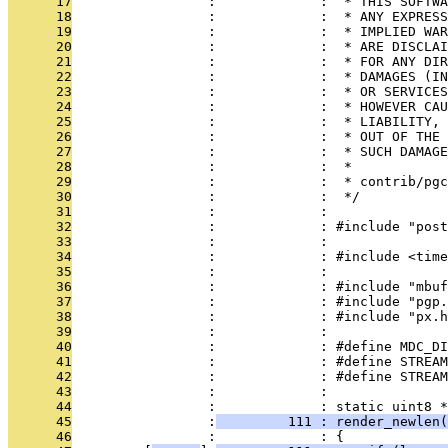
      17
                 :             :  * THIS SOFTWA
      18
                 :             :  * ANY EXPRESS
      19
                 :             :  * IMPLIED WAR
      20
                 :             :  * ARE DISCLAI
      21
                 :             :  * FOR ANY DIR
      22
                 :             :  * DAMAGES (IN
      23
                 :             :  * OR SERVICES
      24
                 :             :  * HOWEVER CAU
      25
                 :             :  * LIABILITY, 
      26
                 :             :  * OUT OF THE 
      27
                 :             :  * SUCH DAMAGE
      28
                 :             :  *
      29
                 :             :  * contrib/pgc
      30
                 :             :  */
      31
                 :             : 
      32
                 :             : #include "post
      33
                 :             : 
      34
                 :             : #include <time
      35
                 :             : 
      36
                 :             : #include "mbuf
      37
                 :             : #include "pgp.
      38
                 :             : #include "px.h
      39
                 :             : 
      40
                 :             : #define MDC_DI
      41
                 :             : #define STREAM
      42
                 :             : #define STREAM
      43
                 :             : 
      44
                 :             : static uint8 *
      45
                 :
         111 : render_newlen(
      46
                 :             : {