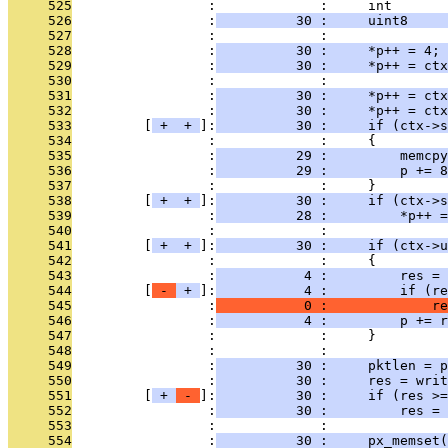
     525
                 :             :     int       
     526
                 :
          30 :     uint8     
     527
                 :             : 
     528
                 :
          30 :     *p++ = 4; 
     529
                 :
          30 :     *p++ = ctx
     530
                 :             : 
     531
                 :
          30 :     *p++ = ctx
     532
                 :
          30 :     *p++ = ctx
     533
         [
 + 
 + 
]:
          30 :     if (ctx->s
     534
                 :             :     {
     535
                 :
          29 :         memcpy
     536
                 :
          29 :         p += 8
     537
                 :             :     }
     538
         [
 + 
 + 
]:
          30 :     if (ctx->s
     539
                 :
          28 :         *p++ =
     540
                 :             : 
     541
         [
 + 
 + 
]:
          30 :     if (ctx->u
     542
                 :             :     {
     543
                 :
           4 :         res = 
     544
         [
 - 
 + 
]:
           4 :         if (re
     545
                 :
           0 :             re
     546
                 :
           4 :         p += r
     547
                 :             :     }
     548
                 :             : 
     549
                 :
          30 :     pktlen = p
     550
                 :
          30 :     res = writ
     551
         [
 + 
 - 
]:
          30 :     if (res >=
     552
                 :
          30 :         res = 
     553
                 :             : 
     554
                 :
          30 :     px_memset(