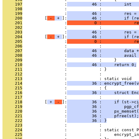
     197
                 :
          46 :         int   
     198
                 :             : 
     199
                 :
          46 :         res = 
     200
         [
 - 
 + 
]:
          46 :         if (re
     201
                 :
           0 :             re
     202
                 :             : 
     203
                 :
          46 :         res = 
     204
         [
 - 
 + 
]:
          46 :         if (re
     205
                 :
           0 :             re
     206
                 :             : 
     207
                 :
          46 :         data +
     208
                 :
          46 :         avail 
     209
                 :             :     }
     210
                 :
          46 :     return 0;
     211
                 :             : }
     212
                 :             : 
     213
                 :             : static void
     214
                 :
          36 : encrypt_free(v
     215
                 :             : {
     216
                 :
          36 :     struct Enc
     217
                 :             : 
     218
         [
 + 
 - 
]:
          36 :     if (st->ci
     219
                 :
          36 :         pgp_cf
     220
                 :
          36 :     px_memset(
     221
                 :
          36 :     pfree(st);
     222
                 :
          36 : }
     223
                 :             : 
     224
                 :             : static const P
     225
                 :             :     encrypt_in