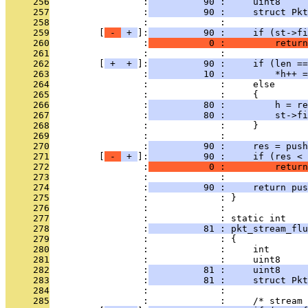
     256
                 :
          90 :     uint8     
     257
                 :
          90 :     struct Pkt
     258
                 :             : 
     259
         [
 - 
 + 
]:
          90 :     if (st->fi
     260
                 :
           0 :         return
     261
                 :             : 
     262
         [
 + 
 + 
]:
          90 :     if (len ==
     263
                 :
          10 :         *h++ =
     264
                 :             :     else
     265
                 :             :     {
     266
                 :
          80 :         h = re
     267
                 :
          80 :         st->fi
     268
                 :             :     }
     269
                 :             : 
     270
                 :
          90 :     res = push
     271
         [
 - 
 + 
]:
          90 :     if (res < 
     272
                 :
           0 :         return
     273
                 :             : 
     274
                 :
          90 :     return pu
     275
                 :             : }
     276
                 :             : 
     277
                 :             : static int
     278
                 :
          81 : pkt_stream_flu
     279
                 :             : {
     280
                 :             :     int       
     281
                 :             :     uint8     
     282
                 :
          81 :     uint8     
     283
                 :
          81 :     struct Pkt
     284
                 :             : 
     285
                 :             :     /* stream 