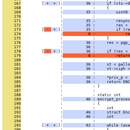
     167
         [
 + 
 + 
]:
          36 :     if (ctx->d
     168
                 :             :     {
     169
                 :
          35 :         uint8 
     170
                 :             : 
     171
                 :
          35 :         resync
     172
                 :
          35 :         res = 
     173
         [
 - 
 + 
]:
          35 :         if (re
     174
                 :
           0 :             re
     175
                 :             :     }
     176
                 :
          36 :     res = pgp_
     177
                 :
          36 :               
     178
         [
 - 
 + 
]:
          36 :     if (res < 
     179
                 :
           0 :         return
     180
                 :             : 
     181
                 :
          36 :     st = pall
     182
                 :
          36 :     st->ciph =
     183
                 :             : 
     184
                 :
          36 :     *priv_p = 
     185
                 :
          36 :     return ENC
     186
                 :             : }
     187
                 :             : 
     188
                 :             : static int
     189
                 :
          46 : encrypt_proces
     190
                 :             : {
     191
                 :             :     int       
     192
                 :
          46 :     struct Enc
     193
                 :
          46 :     int       
     194
                 :             : 
     195
         [
 + 
 + 
]:
          92 :     while (ava
     196
                 :             :     {