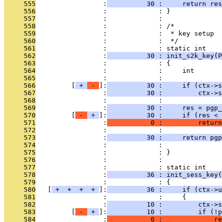
     555
                 :
          30 :     return res
     556
                 :             : }
     557
                 :             : 
     558
                 :             : /*
     559
                 :             :  * key setup
     560
                 :             :  */
     561
                 :             : static int
     562
                 :
          30 : init_s2k_key(P
     563
                 :             : {
     564
                 :             :     int       
     565
                 :             : 
     566
         [
 + 
 - 
]:
          30 :     if (ctx->s
     567
                 :
          30 :         ctx->s
     568
                 :             : 
     569
                 :
          30 :     res = pgp_
     570
         [
 - 
 + 
]:
          30 :     if (res < 
     571
                 :
           0 :         return
     572
                 :             : 
     573
                 :
          30 :     return pgp
     574
                 :             :               
     575
                 :             : }
     576
                 :             : 
     577
                 :             : static int
     578
                 :
          36 : init_sess_key(
     579
                 :             : {
     580
   [
 + 
 + 
 + 
 + 
]:
          36 :     if (ctx->u
     581
                 :             :     {
     582
                 :
          10 :         ctx->s
     583
         [
 - 
 + 
]:
          10 :         if (!p
     584
                 :
           0 :             re