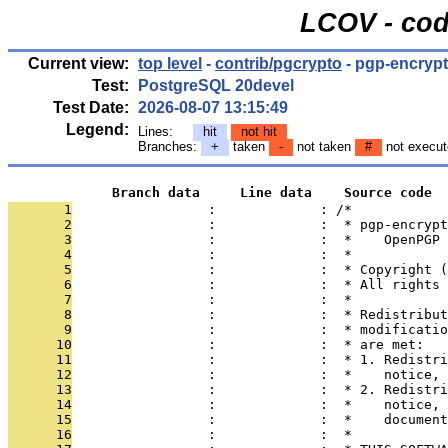
LCOV - cod
Current view:
top level
-
contrib/pgcrypto
- pgp-encrypt
Test:
PostgreSQL 20devel
Test Date:
2026-08-07 13:15:49
Legend:
Lines:
hit
not hit
Branches:
+
taken
-
not taken
#
not execut
             Branch data     Line data    Source code
       1
                 :             : /*
       2
                 :             :  * pgp-encrypt
       3
                 :             :  *    OpenPGP 
       4
                 :             :  *
       5
                 :             :  * Copyright (
       6
                 :             :  * All rights 
       7
                 :             :  *
       8
                 :             :  * Redistribut
       9
                 :             :  * modificatio
      10
                 :             :  * are met:
      11
                 :             :  * 1. Redistri
      12
                 :             :  *    notice, 
      13
                 :             :  * 2. Redistri
      14
                 :             :  *    notice, 
      15
                 :             :  *    document
      16
                 :             :  *