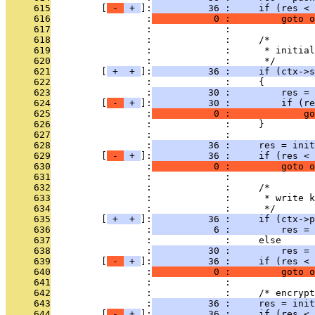
     615
         [
 - 
 + 
]:
          36 :     if (res < 
     616
                 :
           0 :         goto o
     617
                 :             : 
     618
                 :             :     /*
     619
                 :             :      * initial
     620
                 :             :      */
     621
         [
 + 
 + 
]:
          36 :     if (ctx->s
     622
                 :             :     {
     623
                 :
          30 :         res = 
     624
         [
 - 
 + 
]:
          30 :         if (re
     625
                 :
           0 :             go
     626
                 :             :     }
     627
                 :             : 
     628
                 :
          36 :     res = init
     629
         [
 - 
 + 
]:
          36 :     if (res < 
     630
                 :
           0 :         goto o
     631
                 :             : 
     632
                 :             :     /*
     633
                 :             :      * write k
     634
                 :             :      */
     635
         [
 + 
 + 
]:
          36 :     if (ctx->p
     636
                 :
           6 :         res = 
     637
                 :             :     else
     638
                 :
          30 :         res = 
     639
         [
 - 
 + 
]:
          36 :     if (res < 
     640
                 :
           0 :         goto o
     641
                 :             : 
     642
                 :             :     /* encrypt
     643
                 :
          36 :     res = init
     644
         [
 - 
 + 
]:
          36 :     if (res < 