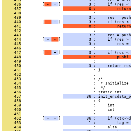
     436
         [
 - 
 + 
]:
           3 :     if (res < 
     437
                 :
           0 :         return
     438
                 :             : 
     439
                 :
           3 :     res = push
     440
         [
 - 
 + 
]:
           3 :     if (res < 
     441
                 :
           0 :         return
     442
                 :             : 
     443
                 :
           3 :     res = push
     444
         [
 + 
 - 
]:
           3 :     if (res >=
     445
                 :
           3 :         res =
     446
                 :             : 
     447
         [
 - 
 + 
]:
           3 :     if (res < 
     448
                 :
           0 :         pushf_
     449
                 :             : 
     450
                 :
           3 :     return res
     451
                 :             : }
     452
                 :             : 
     453
                 :             : /*
     454
                 :             :  * Initialize 
     455
                 :             :  */
     456
                 :             : static int
     457
                 :
          36 : init_encdata_p
     458
                 :             : {
     459
                 :             :     int       
     460
                 :             :     int       
     461
                 :             : 
     462
         [
 + 
 + 
]:
          36 :     if (ctx->d
     463
                 :
           1 :         tag =
     464
                 :             :     else