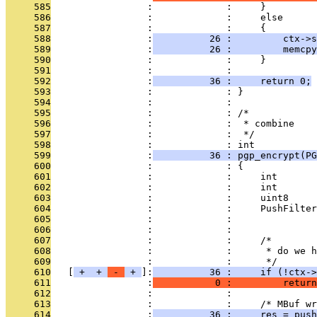
     585
                 :             :     }
     586
                 :             :     else
     587
                 :             :     {
     588
                 :
          26 :         ctx->s
     589
                 :
          26 :         memcpy
     590
                 :             :     }
     591
                 :             : 
     592
                 :
          36 :     return 0;
     593
                 :             : }
     594
                 :             : 
     595
                 :             : /*
     596
                 :             :  * combine
     597
                 :             :  */
     598
                 :             : int
     599
                 :
          36 : pgp_encrypt(PG
     600
                 :             : {
     601
                 :             :     int       
     602
                 :             :     int       
     603
                 :             :     uint8     
     604
                 :             :     PushFilter
     605
                 :             :               
     606
                 :             : 
     607
                 :             :     /*
     608
                 :             :      * do we h
     609
                 :             :      */
     610
   [
 + 
 + 
 - 
 + 
]:
          36 :     if (!ctx->
     611
                 :
           0 :         return
     612
                 :             : 
     613
                 :             :     /* MBuf wr
     614
                 :
          36 :     res = push