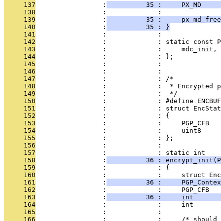
     137
                 :
          35 :     PX_MD     
     138
                 :             : 
     139
                 :
          35 :     px_md_free
     140
                 :
          35 : }
     141
                 :             : 
     142
                 :             : static const P
     143
                 :             :     mdc_init, 
     144
                 :             : };
     145
                 :             : 
     146
                 :             : 
     147
                 :             : /*
     148
                 :             :  * Encrypted p
     149
                 :             :  */
     150
                 :             : #define ENCBUF
     151
                 :             : struct EncStat
     152
                 :             : {
     153
                 :             :     PGP_CFB   
     154
                 :             :     uint8     
     155
                 :             : };
     156
                 :             : 
     157
                 :             : static int
     158
                 :
          36 : encrypt_init(P
     159
                 :             : {
     160
                 :             :     struct Enc
     161
                 :
          36 :     PGP_Contex
     162
                 :             :     PGP_CFB   
     163
                 :
          36 :     int       
     164
                 :             :     int       
     165
                 :             : 
     166
                 :             :     /* should 