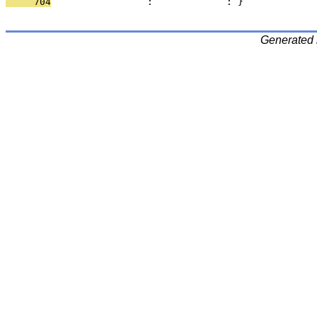
     704
                 :             : }
Generated 