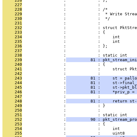
     226
                 :             : };
     227
                 :             : 
     228
                 :             : /*
     229
                 :             :  * Write Strea
     230
                 :             :  */
     231
                 :             : 
     232
                 :             : struct PktStre
     233
                 :             : {
     234
                 :             :     int       
     235
                 :             :     int       
     236
                 :             : };
     237
                 :             : 
     238
                 :             : static int
     239
                 :
          81 : pkt_stream_ini
     240
                 :             : {
     241
                 :             :     struct Pkt
     242
                 :             : 
     243
                 :
          81 :     st = pallo
     244
                 :
          81 :     st->final_
     245
                 :
          81 :     st->pkt_bl
     246
                 :
          81 :     *priv_p = 
     247
                 :             : 
     248
                 :
          81 :     return st-
     249
                 :             : }
     250
                 :             : 
     251
                 :             : static int
     252
                 :
          90 : pkt_stream_pr
     253
                 :             : {
     254
                 :             :     int       
     255
                 :             :     uint8     