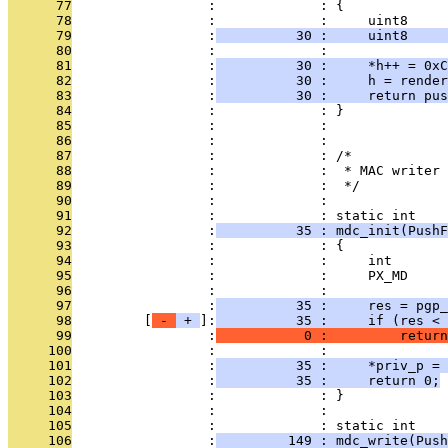
      77
                 :             : {
      78
                 :             :     uint8     
      79
                 :
          30 :     uint8     
      80
                 :             : 
      81
                 :
          30 :     *h++ = 0xC
      82
                 :
          30 :     h = render
      83
                 :
          30 :     return pus
      84
                 :             : }
      85
                 :             : 
      86
                 :             : 
      87
                 :             : /*
      88
                 :             :  * MAC writer
      89
                 :             :  */
      90
                 :             : 
      91
                 :             : static int
      92
                 :
          35 : mdc_init(PushF
      93
                 :             : {
      94
                 :             :     int       
      95
                 :             :     PX_MD     
      96
                 :             : 
      97
                 :
          35 :     res = pgp_
      98
         [
 - 
 + 
]:
          35 :     if (res < 
      99
                 :
           0 :         return
     100
                 :             : 
     101
                 :
          35 :     *priv_p = 
     102
                 :
          35 :     return 0;
     103
                 :             : }
     104
                 :             : 
     105
                 :             : static int
     106
                 :
         149 : mdc_write(Push