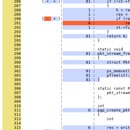
     286
         [
 + 
 + 
]:
          81 :     if (!st->f
     287
                 :             :     {
     288
                 :
           1 :         h = re
     289
                 :
           1 :         res = 
     290
         [
 - 
 + 
]:
           1 :         if (re
     291
                 :
           0 :             re
     292
                 :
           1 :         st->fi
     293
                 :             :     }
     294
                 :
          81 :     return 0;
     295
                 :             : }
     296
                 :             : 
     297
                 :             : static void
     298
                 :
          81 : pkt_stream_fre
     299
                 :             : {
     300
                 :
          81 :     struct Pkt
     301
                 :             : 
     302
                 :
          81 :     px_memset(
     303
                 :
          81 :     pfree(st);
     304
                 :
          81 : }
     305
                 :             : 
     306
                 :             : static const P
     307
                 :             :     pkt_stream
     308
                 :             : };
     309
                 :             : 
     310
                 :             : int
     311
                 :
           6 : pgp_create_pkt
     312
                 :             : {
     313
                 :             :     int       
     314
                 :             : 
     315
                 :
           6 :     res = wri