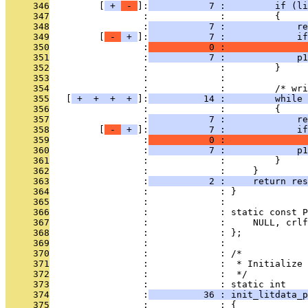
     346
         [
 + 
 - 
]:
           7 :         if (li
     347
                 :             :         {
     348
                 :
           7 :             re
     349
         [
 - 
 + 
]:
           7 :             if
     350
                 :
           0 :               
     351
                 :
           7 :             p1
     352
                 :             :         }
     353
                 :             : 
     354
                 :             :         /* wri
     355
   [
 + 
 + 
 + 
 + 
]:
          14 :         while 
     356
                 :             :         {
     357
                 :
           7 :             re
     358
         [
 - 
 + 
]:
           7 :             if
     359
                 :
           0 :               
     360
                 :
           7 :             p1
     361
                 :             :         }
     362
                 :             :     }
     363
                 :
           2 :     return res
     364
                 :             : }
     365
                 :             : 
     366
                 :             : static const P
     367
                 :             :     NULL, crlf
     368
                 :             : };
     369
                 :             : 
     370
                 :             : /*
     371
                 :             :  * Initialize 
     372
                 :             :  */
     373
                 :             : static int
     374
                 :
          36 : init_litdata_p
     375
                 :             : {