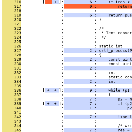
     316
         [
 - 
 + 
]:
           6 :     if (res < 
     317
                 :
           0 :         return
     318
                 :             : 
     319
                 :
           6 :     return pus
     320
                 :             : }
     321
                 :             : 
     322
                 :             : /*
     323
                 :             :  * Text conver
     324
                 :             :  */
     325
                 :             : 
     326
                 :             : static int
     327
                 :
           2 : crlf_process(P
     328
                 :             : {
     329
                 :
           2 :     const uint
     330
                 :             :     const uint
     331
                 :
           2 :               
     332
                 :             :     int       
     333
                 :             :     static con
     334
                 :
           2 :     int       
     335
                 :             : 
     336
         [
 + 
 + 
]:
           9 :     while (p1 
     337
                 :             :     {
     338
                 :
           7 :         p2 = m
     339
         [
 + 
 + 
]:
           7 :         if (p2
     340
                 :
           1 :             p2
     341
                 :             : 
     342
                 :
           7 :         line_l
     343
                 :             : 
     344
                 :             :         /* wri
     345
                 :
           7 :         res = 