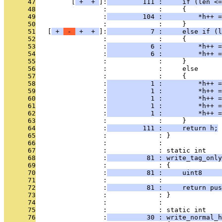
      47
         [
 + 
 + 
]:
         111 :     if (len <=
      48
                 :             :     {
      49
                 :
         104 :         *h++ =
      50
                 :             :     }
      51
   [
 + 
 - 
 + 
 + 
]:
           7 :     else if (l
      52
                 :             :     {
      53
                 :
           6 :         *h++ 
      54
                 :
           6 :         *h++ =
      55
                 :             :     }
      56
                 :             :     else
      57
                 :             :     {
      58
                 :
           1 :         *h++ =
      59
                 :
           1 :         *h++ =
      60
                 :
           1 :         *h++ =
      61
                 :
           1 :         *h++ =
      62
                 :
           1 :         *h++ =
      63
                 :             :     }
      64
                 :
         111 :     return h;
      65
                 :             : }
      66
                 :             : 
      67
                 :             : static int
      68
                 :
          81 : write_tag_onl
      69
                 :             : {
      70
                 :
          81 :     uint8     
      71
                 :             : 
      72
                 :
          81 :     return pus
      73
                 :             : }
      74
                 :             : 
      75
                 :             : static int
      76
                 :
          30 : write_normal_h