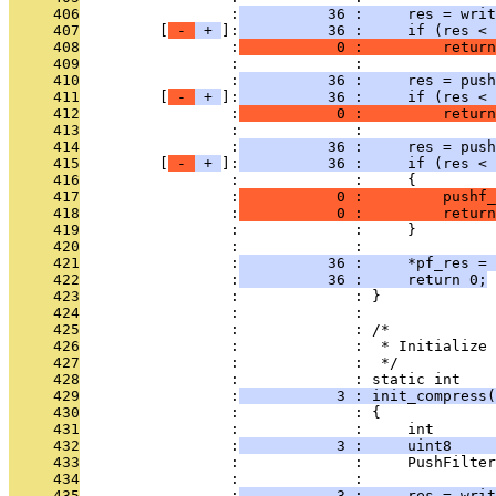
     406
                 :
          36 :     res = wri
     407
         [
 - 
 + 
]:
          36 :     if (res < 
     408
                 :
           0 :         return
     409
                 :             : 
     410
                 :
          36 :     res = push
     411
         [
 - 
 + 
]:
          36 :     if (res < 
     412
                 :
           0 :         return
     413
                 :             : 
     414
                 :
          36 :     res = pus
     415
         [
 - 
 + 
]:
          36 :     if (res < 
     416
                 :             :     {
     417
                 :
           0 :         pushf_
     418
                 :
           0 :         return
     419
                 :             :     }
     420
                 :             : 
     421
                 :
          36 :     *pf_res = 
     422
                 :
          36 :     return 0;
     423
                 :             : }
     424
                 :             : 
     425
                 :             : /*
     426
                 :             :  * Initialize 
     427
                 :             :  */
     428
                 :             : static int
     429
                 :
           3 : init_compress(
     430
                 :             : {
     431
                 :             :     int       
     432
                 :
           3 :     uint8     
     433
                 :             :     PushFilter
     434
                 :             : 
     435
                 :
           3 :     res = writ