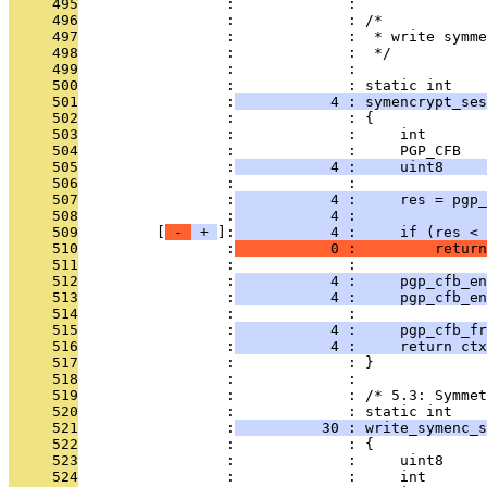
     495
                 :             : 
     496
                 :             : /*
     497
                 :             :  * write symme
     498
                 :             :  */
     499
                 :             : 
     500
                 :             : static int
     501
                 :
           4 : symencrypt_ses
     502
                 :             : {
     503
                 :             :     int       
     504
                 :             :     PGP_CFB   
     505
                 :
           4 :     uint8    
     506
                 :             : 
     507
                 :
           4 :     res = pgp
     508
                 :
           4 :               
     509
         [
 - 
 + 
]:
           4 :     if (res < 
     510
                 :
           0 :         return
     511
                 :             : 
     512
                 :
           4 :     pgp_cfb_e
     513
                 :
           4 :     pgp_cfb_en
     514
                 :             : 
     515
                 :
           4 :     pgp_cfb_fr
     516
                 :
           4 :     return ctx
     517
                 :             : }
     518
                 :             : 
     519
                 :             : /* 5.3: Symme
     520
                 :             : static int
     521
                 :
          30 : write_symenc_s
     522
                 :             : {
     523
                 :             :     uint8     
     524
                 :             :     int       