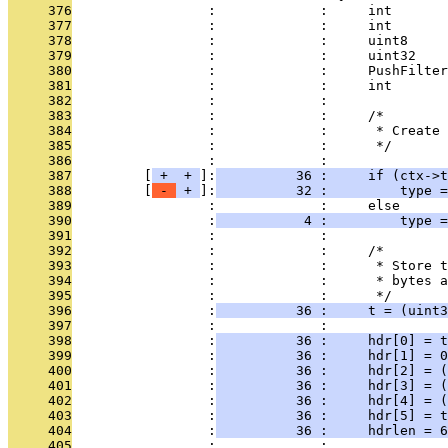
     376
                 :             :     int       
     377
                 :             :     int       
     378
                 :             :     uint8     
     379
                 :             :     uint32    
     380
                 :             :     PushFilter
     381
                 :             :     int       
     382
                 :             : 
     383
                 :             :     /*
     384
                 :             :      * Create 
     385
                 :             :      */
     386
                 :             : 
     387
         [
 + 
 + 
]:
          36 :     if (ctx->t
     388
         [
 - 
 + 
]:
          32 :         type =
     389
                 :             :     else
     390
                 :
           4 :         type =
     391
                 :             : 
     392
                 :             :     /*
     393
                 :             :      * Store t
     394
                 :             :      * bytes a
     395
                 :             :      */
     396
                 :
          36 :     t = (uint3
     397
                 :             : 
     398
                 :
          36 :     hdr[0] = t
     399
                 :
          36 :     hdr[1] = 0
     400
                 :
          36 :     hdr[2] = (
     401
                 :
          36 :     hdr[3] = (
     402
                 :
          36 :     hdr[4] = (
     403
                 :
          36 :     hdr[5] = t
     404
                 :
          36 :     hdrlen = 6
     405
                 :             : 