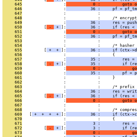
     645
                 :
           0 :         goto o
     646
                 :
          36 :     pf = pf_tm
     647
                 :             : 
     648
                 :             :     /* encrypt
     649
                 :
          36 :     res = push
     650
         [
 - 
 + 
]:
          36 :     if (res < 
     651
                 :
           0 :         goto o
     652
                 :
          36 :     pf = pf_tm
     653
                 :             : 
     654
                 :             :     /* hasher 
     655
         [
 + 
 + 
]:
          36 :     if (ctx->d
     656
                 :             :     {
     657
                 :
          35 :         res = 
     658
         [
 - 
 + 
]:
          35 :         if (re
     659
                 :
           0 :             go
     660
                 :
          35 :         pf = p
     661
                 :             :     }
     662
                 :             : 
     663
                 :             :     /* prefix 
     664
                 :
          36 :     res = writ
     665
         [
 - 
 + 
]:
          36 :     if (res < 
     666
                 :
           0 :         goto o
     667
                 :             : 
     668
                 :             :     /* compres
     669
   [
 + 
 + 
 + 
 + 
]:
          36 :     if (ctx->c
     670
                 :             :     {
     671
                 :
           3 :         res = 
     672
         [
 - 
 + 
]:
           3 :         if (re
     673
                 :
           0 :             go