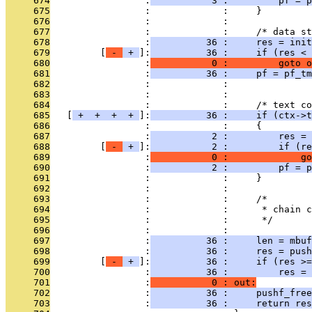
     674
                 :
           3 :         pf = p
     675
                 :             :     }
     676
                 :             : 
     677
                 :             :     /* data st
     678
                 :
          36 :     res = init
     679
         [
 - 
 + 
]:
          36 :     if (res < 
     680
                 :
           0 :         goto o
     681
                 :
          36 :     pf = pf_tm
     682
                 :             : 
     683
                 :             : 
     684
                 :             :     /* text co
     685
   [
 + 
 + 
 + 
 + 
]:
          36 :     if (ctx->t
     686
                 :             :     {
     687
                 :
           2 :         res = 
     688
         [
 - 
 + 
]:
           2 :         if (re
     689
                 :
           0 :             go
     690
                 :
           2 :         pf = p
     691
                 :             :     }
     692
                 :             : 
     693
                 :             :     /*
     694
                 :             :      * chain c
     695
                 :             :      */
     696
                 :             : 
     697
                 :
          36 :     len = mbuf
     698
                 :
          36 :     res = push
     699
         [
 - 
 + 
]:
          36 :     if (res >=
     700
                 :
          36 :         res = 
     701
                 :
           0 : out:
     702
                 :
          36 :     pushf_free
     703
                 :
          36 :     return res