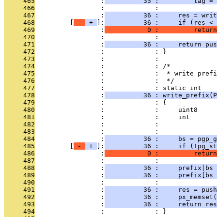
     465
                 :
          35 :         tag = 
     466
                 :             : 
     467
                 :
          36 :     res = wri
     468
         [
 - 
 + 
]:
          36 :     if (res < 
     469
                 :
           0 :         return
     470
                 :             : 
     471
                 :
          36 :     return pus
     472
                 :             : }
     473
                 :             : 
     474
                 :             : /*
     475
                 :             :  * write prefi
     476
                 :             :  */
     477
                 :             : static int
     478
                 :
          36 : write_prefix(P
     479
                 :             : {
     480
                 :             :     uint8     
     481
                 :             :     int       
     482
                 :             :               
     483
                 :             : 
     484
                 :
          36 :     bs = pgp_g
     485
         [
 - 
 + 
]:
          36 :     if (!pg_st
     486
                 :
           0 :         return
     487
                 :             : 
     488
                 :
          36 :     prefix[bs 
     489
                 :
          36 :     prefix[bs 
     490
                 :             : 
     491
                 :
          36 :     res = push
     492
                 :
          36 :     px_memset(
     493
                 :
          36 :     return res
     494
                 :             : }