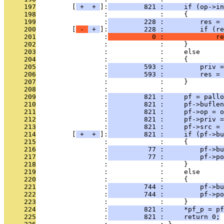
     197
         [
 + 
 + 
]:
         821 :     if (op->in
     198
                 :             :     {
     199
                 :
         228 :         res = 
     200
         [
 - 
 + 
]:
         228 :         if (re
     201
                 :
           0 :             re
     202
                 :             :     }
     203
                 :             :     else
     204
                 :             :     {
     205
                 :
         593 :         priv =
     206
                 :
         593 :         res = 
     207
                 :             :     }
     208
                 :             : 
     209
                 :
         821 :     pf = pallo
     210
                 :
         821 :     pf->buflen
     211
                 :
         821 :     pf->op = o
     212
                 :
         821 :     pf->priv =
     213
                 :
         821 :     pf->src = 
     214
         [
 + 
 + 
]:
         821 :     if (pf->bu
     215
                 :             :     {
     216
                 :
          77 :         pf->bu
     217
                 :
          77 :         pf->po
     218
                 :             :     }
     219
                 :             :     else
     220
                 :             :     {
     221
                 :
         744 :         pf->bu
     222
                 :
         744 :         pf->po
     223
                 :             :     }
     224
                 :
         821 :     *pf_p = pf
     225
                 :
         821 :     return 0;