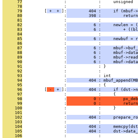
      77
                 :             :     unsigned  
      78
                 :             : 
      79
         [
 + 
 + 
]:
         404 :     if (mbuf-
      80
                 :
         398 :         return
      81
                 :             : 
      82
                 :
           6 :     newlen = (
      83
                 :
           6 :         + ((bl
      84
                 :             : 
      85
                 :
           6 :     newbuf = r
      86
                 :             : 
      87
                 :
           6 :     mbuf->buf_
      88
                 :
           6 :     mbuf->data
      89
                 :
           6 :     mbuf->read
      90
                 :
           6 :     mbuf->data
      91
                 :             : }
      92
                 :             : 
      93
                 :             : int
      94
                 :
         404 : mbuf_append(MB
      95
                 :             : {
      96
         [
 - 
 + 
]:
         404 :     if (dst->n
      97
                 :             :     {
      98
                 :
           0 :         px_deb
      99
                 :
           0 :         return
     100
                 :             :     }
     101
                 :             : 
     102
                 :
         404 :     prepare_ro
     103
                 :             : 
     104
                 :
         404 :     memcpy(dst
     105
                 :
         404 :     dst->data_
     106
                 :             : 