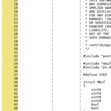
      17
                 :             :  * THIS SOFTWA
      18
                 :             :  * ANY EXPRESS
      19
                 :             :  * IMPLIED WAR
      20
                 :             :  * ARE DISCLAI
      21
                 :             :  * FOR ANY DIR
      22
                 :             :  * DAMAGES (IN
      23
                 :             :  * OR SERVICES
      24
                 :             :  * HOWEVER CAU
      25
                 :             :  * LIABILITY, 
      26
                 :             :  * OUT OF THE 
      27
                 :             :  * SUCH DAMAGE
      28
                 :             :  *
      29
                 :             :  * contrib/pgc
      30
                 :             :  */
      31
                 :             : 
      32
                 :             : #include "post
      33
                 :             : 
      34
                 :             : #include "mbuf
      35
                 :             : #include "px.h
      36
                 :             : 
      37
                 :             : #define STEP  
      38
                 :             : 
      39
                 :             : struct MBuf
      40
                 :             : {
      41
                 :             :     uint8     
      42
                 :             :     uint8     
      43
                 :             :     uint8     
      44
                 :             :     uint8     
      45
                 :             :     bool      
      46
                 :             :     bool      