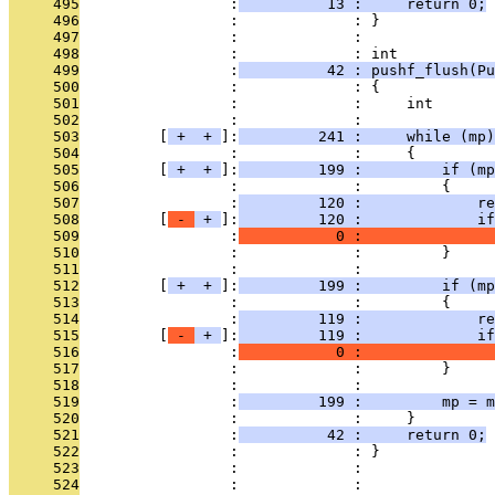
     495
                 :
          13 :     return 0;
     496
                 :             : }
     497
                 :             : 
     498
                 :             : int
     499
                 :
          42 : pushf_flush(Pu
     500
                 :             : {
     501
                 :             :     int       
     502
                 :             : 
     503
         [
 + 
 + 
]:
         241 :     while (mp)
     504
                 :             :     {
     505
         [
 + 
 + 
]:
         199 :         if (mp
     506
                 :             :         {
     507
                 :
         120 :             re
     508
         [
 - 
 + 
]:
         120 :             if
     509
                 :
           0 :               
     510
                 :             :         }
     511
                 :             : 
     512
         [
 + 
 + 
]:
         199 :         if (mp
     513
                 :             :         {
     514
                 :
         119 :             r
     515
         [
 - 
 + 
]:
         119 :             if
     516
                 :
           0 :               
     517
                 :             :         }
     518
                 :             : 
     519
                 :
         199 :         mp = m
     520
                 :             :     }
     521
                 :
          42 :     return 0;
     522
                 :             : }
     523
                 :             : 
     524
                 :             : 