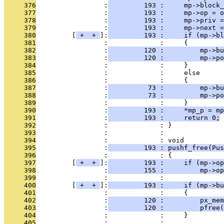
     376
                 :
         193 :     mp->block_
     377
                 :
         193 :     mp->op = o
     378
                 :
         193 :     mp->priv =
     379
                 :
         193 :     mp->next =
     380
         [
 + 
 + 
]:
         193 :     if (mp->bl
     381
                 :             :     {
     382
                 :
         120 :         mp->bu
     383
                 :
         120 :         mp->po
     384
                 :             :     }
     385
                 :             :     else
     386
                 :             :     {
     387
                 :
          73 :         mp->bu
     388
                 :
          73 :         mp->po
     389
                 :             :     }
     390
                 :
         193 :     *mp_p = mp
     391
                 :
         193 :     return 0;
     392
                 :             : }
     393
                 :             : 
     394
                 :             : void
     395
                 :
         193 : pushf_free(Pus
     396
                 :             : {
     397
         [
 + 
 + 
]:
         193 :     if (mp->op
     398
                 :
         155 :         mp->op
     399
                 :             : 
     400
         [
 + 
 + 
]:
         193 :     if (mp->bu
     401
                 :             :     {
     402
                 :
         120 :         px_mem
     403
                 :
         120 :         pfree(
     404
                 :             :     }
     405
                 :             : 