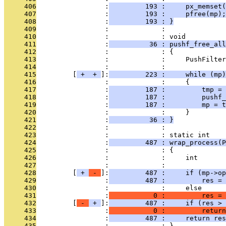
     406
                 :
         193 :     px_memset(
     407
                 :
         193 :     pfree(mp);
     408
                 :
         193 : }
     409
                 :             : 
     410
                 :             : void
     411
                 :
          36 : pushf_free_all
     412
                 :             : {
     413
                 :             :     PushFilter
     414
                 :             : 
     415
         [
 + 
 + 
]:
         223 :     while (mp)
     416
                 :             :     {
     417
                 :
         187 :         tmp = 
     418
                 :
         187 :         pushf_
     419
                 :
         187 :         mp = t
     420
                 :             :     }
     421
                 :
          36 : }
     422
                 :             : 
     423
                 :             : static int
     424
                 :
         487 : wrap_process(P
     425
                 :             : {
     426
                 :             :     int       
     427
                 :             : 
     428
         [
 + 
 - 
]:
         487 :     if (mp->op
     429
                 :
         487 :         res = 
     430
                 :             :     else
     431
                 :
           0 :         res = 
     432
         [
 - 
 + 
]:
         487 :     if (res > 
     433
                 :
           0 :         return
     434
                 :
         487 :     return res
     435
                 :             : }