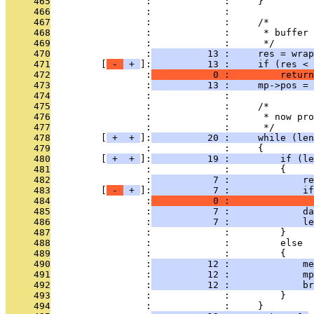
     465
                 :             :     }
     466
                 :             : 
     467
                 :             :     /*
     468
                 :             :      * buffer 
     469
                 :             :      */
     470
                 :
          13 :     res = wra
     471
         [
 - 
 + 
]:
          13 :     if (res < 
     472
                 :
           0 :         return
     473
                 :
          13 :     mp->pos = 
     474
                 :             : 
     475
                 :             :     /*
     476
                 :             :      * now pr
     477
                 :             :      */
     478
         [
 + 
 + 
]:
          20 :     while (len
     479
                 :             :     {
     480
         [
 + 
 + 
]:
          19 :         if (le
     481
                 :             :         {
     482
                 :
           7 :             re
     483
         [
 - 
 + 
]:
           7 :             if
     484
                 :
           0 :               
     485
                 :
           7 :             d
     486
                 :
           7 :             le
     487
                 :             :         }
     488
                 :             :         else
     489
                 :             :         {
     490
                 :
          12 :             me
     491
                 :
          12 :             mp
     492
                 :
          12 :             br
     493
                 :             :         }
     494
                 :             :     }