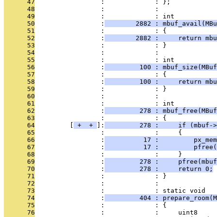
      47
                 :             : };
      48
                 :             : 
      49
                 :             : int
      50
                 :
        2882 : mbuf_avail(MBu
      51
                 :             : {
      52
                 :
        2882 :     return mbu
      53
                 :             : }
      54
                 :             : 
      55
                 :             : int
      56
                 :
         100 : mbuf_size(MBuf
      57
                 :             : {
      58
                 :
         100 :     return mbu
      59
                 :             : }
      60
                 :             : 
      61
                 :             : int
      62
                 :
         278 : mbuf_free(MBuf
      63
                 :             : {
      64
         [
 + 
 + 
]:
         278 :     if (mbuf->
      65
                 :             :     {
      66
                 :
          17 :         px_mem
      67
                 :
          17 :         pfree(
      68
                 :             :     }
      69
                 :
         278 :     pfree(mbuf
      70
                 :
         278 :     return 0;
      71
                 :             : }
      72
                 :             : 
      73
                 :             : static void
      74
                 :
         404 : prepare_room(M
      75
                 :             : {
      76
                 :             :     uint8     