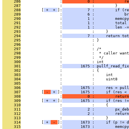
     286
                 :
           0 :             re
     287
                 :             :         }
     288
         [
 + 
 + 
]:
           7 :         if (re
     289
                 :
           6 :             br
     290
                 :
           1 :         memcpy
     291
                 :
           1 :         total 
     292
                 :
           1 :         len -=
     293
                 :             :     }
     294
                 :
           7 :     return tot
     295
                 :             : }
     296
                 :             : 
     297
                 :             : /*
     298
                 :             :  * caller want
     299
                 :             :  */
     300
                 :             : int
     301
                 :
        1675 : pullf_read_fix
     302
                 :             : {
     303
                 :             :     int       
     304
                 :             :     uint8     
     305
                 :             : 
     306
                 :
        1675 :     res = pull
     307
         [
 - 
 + 
]:
        1675 :     if (res < 
     308
                 :
           0 :         return
     309
         [
 + 
 + 
]:
        1675 :     if (res !=
     310
                 :             :     {
     311
                 :
           2 :         px_deb
     312
                 :
           2 :         return
     313
                 :             :     }
     314
         [
 + 
 - 
]:
        1673 :     if (p != d
     315
                 :
        1673 :         memcpy