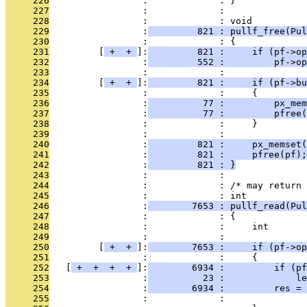
     226
                 :             : }
     227
                 :             : 
     228
                 :             : void
     229
                 :
         821 : pullf_free(Pul
     230
                 :             : {
     231
         [
 + 
 + 
]:
         821 :     if (pf->op
     232
                 :
         552 :         pf->op
     233
                 :             : 
     234
         [
 + 
 + 
]:
         821 :     if (pf->bu
     235
                 :             :     {
     236
                 :
          77 :         px_mem
     237
                 :
          77 :         pfree(
     238
                 :             :     }
     239
                 :             : 
     240
                 :
         821 :     px_memset(
     241
                 :
         821 :     pfree(pf);
     242
                 :
         821 : }
     243
                 :             : 
     244
                 :             : /* may return 
     245
                 :             : int
     246
                 :
        7653 : pullf_read(Pul
     247
                 :             : {
     248
                 :             :     int       
     249
                 :             : 
     250
         [
 + 
 + 
]:
        7653 :     if (pf->op
     251
                 :             :     {
     252
   [
 + 
 + 
 + 
 + 
]:
        6934 :         if (pf
     253
                 :
          23 :             le
     254
                 :
        6934 :         res = 
     255
                 :             :               