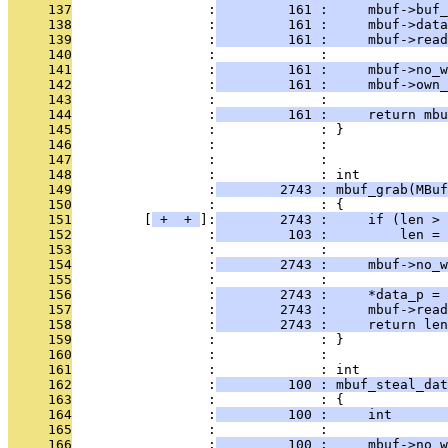
     137
                 :
         161 :     mbuf->buf_
     138
                 :
         161 :     mbuf->data
     139
                 :
         161 :     mbuf->read
     140
                 :             : 
     141
                 :
         161 :     mbuf->no_w
     142
                 :
         161 :     mbuf->own_
     143
                 :             : 
     144
                 :
         161 :     return mbu
     145
                 :             : }
     146
                 :             : 
     147
                 :             : 
     148
                 :             : int
     149
                 :
        2743 : mbuf_grab(MBuf
     150
                 :             : {
     151
         [
 + 
 + 
]:
        2743 :     if (len > 
     152
                 :
         103 :         len = 
     153
                 :             : 
     154
                 :
        2743 :     mbuf->no_w
     155
                 :             : 
     156
                 :
        2743 :     *data_p = 
     157
                 :
        2743 :     mbuf->read
     158
                 :
        2743 :     return len
     159
                 :             : }
     160
                 :             : 
     161
                 :             : int
     162
                 :
         100 : mbuf_steal_dat
     163
                 :             : {
     164
                 :
         100 :     int       
     165
                 :             : 
     166
                 :
         100 :     mbuf->no_w