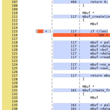
     107
                 :
         404 :     return 0;
     108
                 :             : }
     109
                 :             : 
     110
                 :             : MBuf *
     111
                 :
         117 : mbuf_create(in
     112
                 :             : {
     113
                 :             :     MBuf      
     114
                 :             : 
     115
         [
 - 
 + 
]:
         117 :     if (!len)
     116
                 :
           0 :         len = 
     117
                 :             : 
     118
                 :
         117 :     mbuf = pal
     119
                 :
         117 :     mbuf->data
     120
                 :
         117 :     mbuf->buf_
     121
                 :
         117 :     mbuf->data
     122
                 :
         117 :     mbuf->read
     123
                 :             : 
     124
                 :
         117 :     mbuf->no_w
     125
                 :
         117 :     mbuf->own_
     126
                 :             : 
     127
                 :
         117 :     return mbu
     128
                 :             : }
     129
                 :             : 
     130
                 :             : MBuf *
     131
                 :
         161 : mbuf_create_fr
     132
                 :             : {
     133
                 :             :     MBuf      
     134
                 :             : 
     135
                 :
         161 :     mbuf = pal
     136
                 :
         161 :     mbuf->data