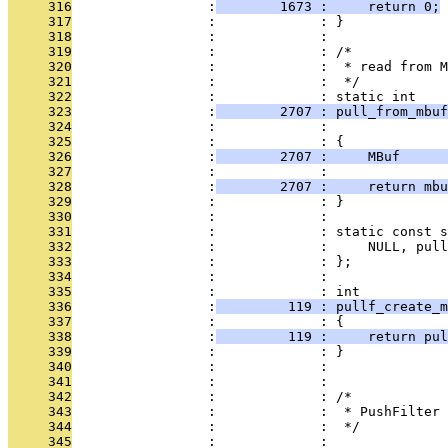
     316
                 :
        1673 :     return 0;
     317
                 :             : }
     318
                 :             : 
     319
                 :             : /*
     320
                 :             :  * read from M
     321
                 :             :  */
     322
                 :             : static int
     323
                 :
        2707 : pull_from_mbuf
     324
                 :             :               
     325
                 :             : {
     326
                 :
        2707 :     MBuf      
     327
                 :             : 
     328
                 :
        2707 :     return mb
     329
                 :             : }
     330
                 :             : 
     331
                 :             : static const 
     332
                 :             :     NULL, pull
     333
                 :             : };
     334
                 :             : 
     335
                 :             : int
     336
                 :
         119 : pullf_create_m
     337
                 :             : {
     338
                 :
         119 :     return pul
     339
                 :             : }
     340
                 :             : 
     341
                 :             : 
     342
                 :             : /*
     343
                 :             :  * PushFilter
     344
                 :             :  */
     345
                 :             : 