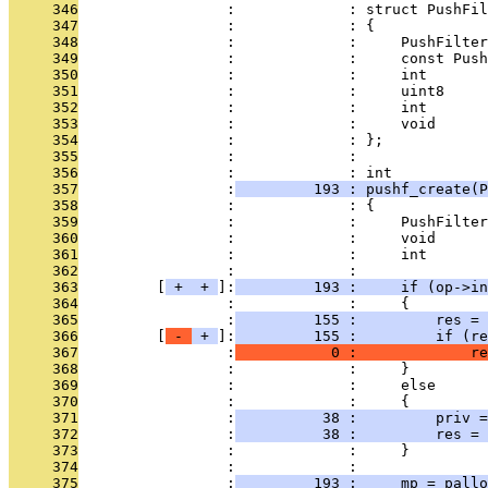
     346
                 :             : struct PushFil
     347
                 :             : {
     348
                 :             :     PushFilter
     349
                 :             :     const Push
     350
                 :             :     int       
     351
                 :             :     uint8     
     352
                 :             :     int       
     353
                 :             :     void      
     354
                 :             : };
     355
                 :             : 
     356
                 :             : int
     357
                 :
         193 : pushf_create(P
     358
                 :             : {
     359
                 :             :     PushFilter
     360
                 :             :     void      
     361
                 :             :     int       
     362
                 :             : 
     363
         [
 + 
 + 
]:
         193 :     if (op->in
     364
                 :             :     {
     365
                 :
         155 :         res = 
     366
         [
 - 
 + 
]:
         155 :         if (re
     367
                 :
           0 :             re
     368
                 :             :     }
     369
                 :             :     else
     370
                 :             :     {
     371
                 :
          38 :         priv =
     372
                 :
          38 :         res = 
     373
                 :             :     }
     374
                 :             : 
     375
                 :
         193 :     mp = pallo