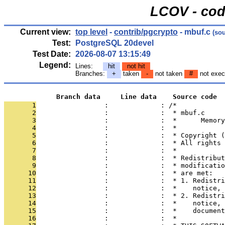
LCOV - cod
Current view:
top level
-
contrib/pgcrypto
- mbuf.c
(sou
Test:
PostgreSQL 20devel
Test Date:
2026-08-07 13:15:49
Legend:
Lines:
hit
not hit
Branches:
+
taken
-
not taken
#
not exec
             Branch data     Line data    Source code
       1
                 :             : /*
       2
                 :             :  * mbuf.c
       3
                 :             :  *      Memory
       4
                 :             :  *
       5
                 :             :  * Copyright (
       6
                 :             :  * All rights 
       7
                 :             :  *
       8
                 :             :  * Redistribut
       9
                 :             :  * modificatio
      10
                 :             :  * are met:
      11
                 :             :  * 1. Redistri
      12
                 :             :  *    notice, 
      13
                 :             :  * 2. Redistri
      14
                 :             :  *    notice, 
      15
                 :             :  *    document
      16
                 :             :  *