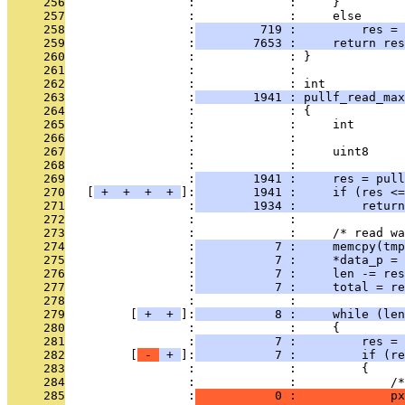
     256
                 :             :     }
     257
                 :             :     else
     258
                 :
         719 :         res = 
     259
                 :
        7653 :     return res
     260
                 :             : }
     261
                 :             : 
     262
                 :             : int
     263
                 :
        1941 : pullf_read_max
     264
                 :             : {
     265
                 :             :     int       
     266
                 :             :               
     267
                 :             :     uint8     
     268
                 :             : 
     269
                 :
        1941 :     res = pull
     270
   [
 + 
 + 
 + 
 + 
]:
        1941 :     if (res <=
     271
                 :
        1934 :         return
     272
                 :             : 
     273
                 :             :     /* read wa
     274
                 :
           7 :     memcpy(tmp
     275
                 :
           7 :     *data_p = 
     276
                 :
           7 :     len -= res
     277
                 :
           7 :     total = re
     278
                 :             : 
     279
         [
 + 
 + 
]:
           8 :     while (len
     280
                 :             :     {
     281
                 :
           7 :         res =
     282
         [
 - 
 + 
]:
           7 :         if (re
     283
                 :             :         {
     284
                 :             :             /*
     285
                 :
           0 :             p