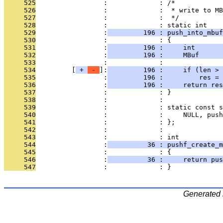
     525
                 :             : /*
     526
                 :             :  * write to MB
     527
                 :             :  */
     528
                 :             : static int
     529
                 :
         196 : push_into_mbuf
     530
                 :             : {
     531
                 :
         196 :     int       
     532
                 :
         196 :     MBuf      
     533
                 :             : 
     534
         [
 + 
 - 
]:
         196 :     if (len > 
     535
                 :
         196 :         res = 
     536
                 :
         196 :     return res
     537
                 :             : }
     538
                 :             : 
     539
                 :             : static const 
     540
                 :             :     NULL, push
     541
                 :             : };
     542
                 :             : 
     543
                 :             : int
     544
                 :
          36 : pushf_create_m
     545
                 :             : {
     546
                 :
          36 :     return pus
     547
                 :             : }
Generated 