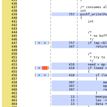
     436
                 :             : 
     437
                 :             : /* consumes al
     438
                 :             : int
     439
                 :
         757 : pushf_write(Pu
     440
                 :             : {
     441
                 :             :     int       
     442
                 :             :               
     443
                 :             : 
     444
                 :             :     /*
     445
                 :             :      * no buff
     446
                 :             :      */
     447
         [
 + 
 + 
]:
         757 :     if (mp->bl
     448
                 :
         347 :         return
     449
                 :             : 
     450
                 :             :     /*
     451
                 :             :      * try to 
     452
                 :             :      */
     453
                 :
         410 :     need = mp-
     454
         [
 + 
 - 
]:
         410 :     if (need >
     455
                 :             :     {
     456
         [
 + 
 + 
]:
         410 :         if (le
     457
                 :             :         {
     458
                 :
         397 :             me
     459
                 :
         397 :             mp
     460
                 :
         397 :             re
     461
                 :             :         }
     462
                 :
          13 :         memcpy
     463
                 :
          13 :         len -=
     464
                 :
          13 :         data +