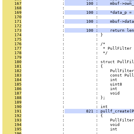
     167
                 :
         100 :     mbuf->own_
     168
                 :             : 
     169
                 :
         100 :     *data_p = 
     170
                 :             : 
     171
                 :
         100 :     mbuf->data
     172
                 :             : 
     173
                 :
         100 :     return len
     174
                 :             : }
     175
                 :             : 
     176
                 :             : /*
     177
                 :             :  * PullFilter
     178
                 :             :  */
     179
                 :             : 
     180
                 :             : struct PullFil
     181
                 :             : {
     182
                 :             :     PullFilter
     183
                 :             :     const Pull
     184
                 :             :     int       
     185
                 :             :     uint8     
     186
                 :             :     int       
     187
                 :             :     void      
     188
                 :             : };
     189
                 :             : 
     190
                 :             : int
     191
                 :
         821 : pullf_create(P
     192
                 :             : {
     193
                 :             :     PullFilter
     194
                 :             :     void      
     195
                 :             :     int       
     196
                 :             : 